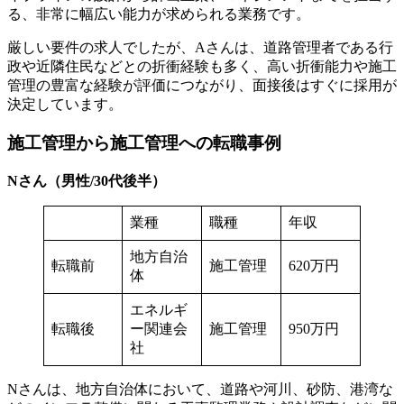
る、非常に幅広い能力が求められる業務です。
厳しい要件の求人でしたが、Aさんは、道路管理者である行
政や近隣住民などとの折衝経験も多く、高い折衝能力や施工
管理の豊富な経験が評価につながり、面接後はすぐに採用が
決定しています。
施工管理から施工管理への転職事例
Nさん（男性/30代後半）
業種
職種
年収
地方自治
転職前
施工管理
620万円
体
エネルギ
転職後
ー関連会
施工管理
950万円
社
Nさんは、地方自治体において、道路や河川、砂防、港湾な