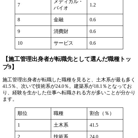
メディカル・
7
1.2
バイオ
8
金融
0.6
9
消費財
0.6
10
サービス
0.6
【施工管理出身者が転職先として選んだ職種トッ
プ9】
施工管理出身者が転職した職種を見ると、土木系が最も多く
41.5％、次いで技術系が24.0％。建築系が18.1％となってお
り、経験を生かした仕事へ転職される方が多いことが分かり
ます。
順位
職種
割合（％）
1
土木系
41.5
2
技術系
24.0