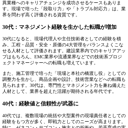
異業種へのキャリアチェンジを成功させるケースもありま
す。現場で培った「段取り力」や「トラブル対応力」は、業
界を問わず高く評価される資質です。
30代：マネジメント経験を生かした転職が増加
30代になると、現場代理人や主任技術者としての経験を積
み、工程・品質・安全・原価の4大管理をバランスよくこな
せる人材として評価されます。建設業界内でのキャリアアッ
プはもちろん、EMC業界や流通業界などでの技術系プロジ
ェクトマネージャーへの転職も増えています。
また、施工管理で培った「現場と本社の橋渡し役」としての
調整力を生かし、商品企画や設計、技術営業などへの転職も
見られます。30代は、専門性とマネジメント力を兼ね備えた
人材として、業界を超えた活躍が期待される年代です。
40代：経験値と信頼性が武器に
40代では、複数現場の統括や大型案件の現場責任者としての
経験をもつ方が多く、即戦力としてのニーズが高まります。
特に、ゼネコン・サブコン・施主との折衝や、若手育成の実