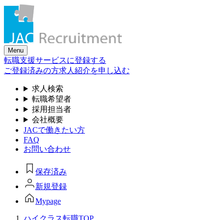
Skip
to
the
content
Menu
転職支援サービスに登録する
ご登録済みの方
求人紹介を申し込む
求人検索
転職希望者
採用担当者
会社概要
JACで働きたい方
FAQ
お問い合わせ
保存済み
新規登録
Mypage
ハイクラス転職TOP