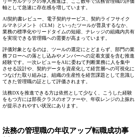
リーガルテックの導入推進は、ここ数年で法務管理職の評価
軸として急速に存在感を増しています。
AI契約書レビュー、電子契約サービス、契約ライフサイク
ルマネジメント（CLM）といったツールが普及するなか、
業務の標準化やリードタイムの短縮、ナレッジの組織内共有
を実現できる管理職への需要が高まっています。
評価対象となるのは、ツールの選定にとどまらず、部門の業
務フローへの落とし込みやメンバーへの定着支援を含む推進
経験です。一次レビューをAIに委ねて判断業務に人を集中
させる設計や、契約データを資産化して経営層への可視化に
つなげた取り組みは、組織の生産性を経営課題として意識し
てきた管理職の証として評価されます。
法務DXを推進できる方は依然として少なく、こうした経験
をもつ方には部長クラスのオファーや、年収レンジの上振れ
が提示されやすい状況にあります。
法務の管理職の年収アップ転職成功事