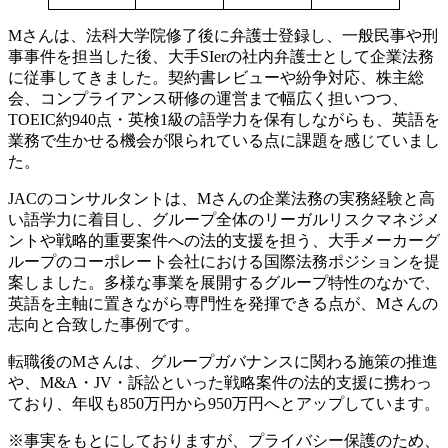
Mさんは、法科大学院修了後に弁護士登録し、一般民事や刑
事事件を担当した後、大手SIerの社内弁護士として企業法務
に従事してきました。契約書レビューや紛争対応、株主総
会、コンプライアンス研修の運営まで幅広く担いつつ、
TOEIC約940点・英検1級の語学力を保有しながらも、英語を
業務で生かせる機会が限られている点に課題を感じていまし
た。
JACのコンサルタントは、Mさんの企業法務の実務経験と高
い語学力に着目し、グループ全体のリーガルリスクマネジメ
ントや戦略的重要案件への法的支援を担う、大手メーカーグ
ループのコーポレート会社における国際法務ポジションを提
案しました。多様な事業を展開するグループ特性のなかで、
英語を主軸に置きながら専門性を発揮できる点が、Mさんの
志向と合致した事例です。
転職後のMさんは、グループガバナンスに関わる施策の推進
や、M&A・JV・訴訟といった戦略案件の法的支援に携わっ
ており、年収も850万円から950万円へとアップしています。
※事実をもとにしておりますが、プライバシー保護のため、