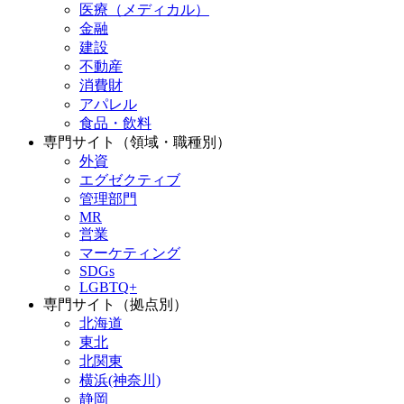
医療（メディカル）
金融
建設
不動産
消費財
アパレル
食品・飲料
専門サイト（領域・職種別）
外資
エグゼクティブ
管理部門
MR
営業
マーケティング
SDGs
LGBTQ+
専門サイト（拠点別）
北海道
東北
北関東
横浜(神奈川)
静岡