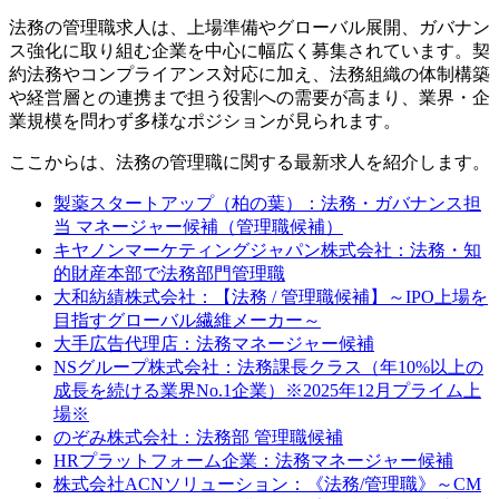
法務の管理職求人は、上場準備やグローバル展開、ガバナン
ス強化に取り組む企業を中心に幅広く募集されています。契
約法務やコンプライアンス対応に加え、法務組織の体制構築
や経営層との連携まで担う役割への需要が高まり、業界・企
業規模を問わず多様なポジションが見られます。
ここからは、法務の管理職に関する最新求人を紹介します。
製薬スタートアップ（柏の葉）：法務・ガバナンス担
当 マネージャー候補（管理職候補）
キヤノンマーケティングジャパン株式会社：法務・知
的財産本部で法務部門管理職
大和紡績株式会社：【法務 / 管理職候補】～IPO上場を
目指すグローバル繊維メーカー～
大手広告代理店：法務マネージャー候補
NSグループ株式会社：法務課長クラス（年10%以上の
成長を続ける業界No.1企業）※2025年12月プライム上
場※
のぞみ株式会社：法務部 管理職候補
HRプラットフォーム企業：法務マネージャー候補
株式会社ACNソリューション：《法務/管理職》～CM