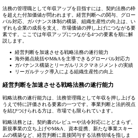
法務の管理職として年収アップを目指すには、契約法務の枠
を超えた付加価値が問われます。経営判断への関与、グロー
バル対応、ガバナンス体制の構築、組織生産性の向上は、い
ずれも企業の成長を支え、市場価値の押し上げにつながる要
素です。ここでは年収アップにつながる4つの要素を順に解
説します。
経営判断を加速させる戦略法務の遂行能力
海外拠点統括やM&Aを主導できるグローバル対応力
ガバナンス構築とリーガルリスクマネジメントの実績
リーガルテック導入による組織生産性の向上
経営判断を加速させる戦略法務の遂行能力
戦略法務の遂行能力は、法務管理職として年収を押し上げる
うえで特に評価される要素の一つです。事業判断と法的視点
を結びつけられる方は、市場でも限られています。
戦略法務とは、契約書のレビューや法令対応にとどまらず、
新規事業の立ち上げやM&A、資本提携、新たな事業スキー
ムの構築など、経営判断に直接関与する法務領域を指しま