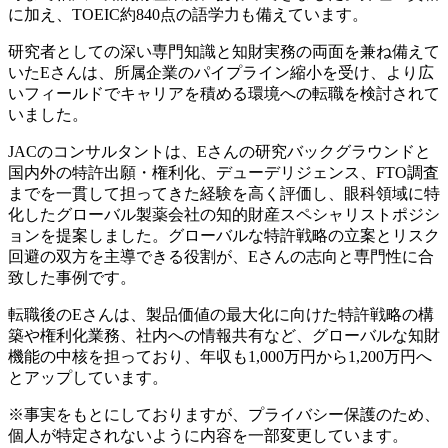
に加え、TOEIC約840点の語学力も備えています。
研究者としての深い専門知識と知財実務の両面を兼ね備えて
いたEさんは、所属企業のパイプライン縮小を受け、より広
いフィールドでキャリアを積める環境への転職を検討されて
いました。
JACのコンサルタントは、Eさんの研究バックグラウンドと
国内外の特許出願・権利化、デューデリジェンス、FTO調査
までを一貫して担ってきた経験を高く評価し、眼科領域に特
化したグローバル製薬会社の知的財産スペシャリストポジシ
ョンを提案しました。グローバルな特許戦略の立案とリスク
回避の双方を主導できる役割が、Eさんの志向と専門性に合
致した事例です。
転職後のEさんは、製品価値の最大化に向けた特許戦略の構
築や権利化業務、社内への情報共有など、グローバルな知財
機能の中核を担っており、年収も1,000万円から1,200万円へ
とアップしています。
※事実をもとにしておりますが、プライバシー保護のため、
個人が特定されないように内容を一部変更しています。