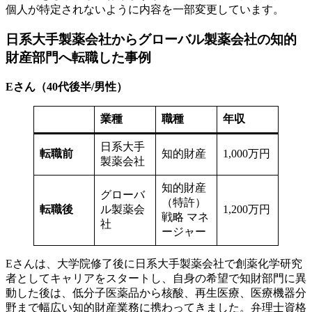
個人が特定されないように内容を一部変更しています。
日系大手製薬会社からグローバル製薬会社の知的
財産部門へ転職した事例
Eさん（40代後半/男性）
業種
職種
年収
日系大手
転職前
知的財産
1,000万円
製薬会社
知的財産
グローバ
（特許）
転職後
ル製薬会
1,200万円
戦略 マネ
社
ージャー
Eさんは、大学院修了後に日系大手製薬会社で創薬化学研究
者としてキャリアをスタートし、自身の希望で知財部門に異
動した後は、低分子医薬品から核酸、再生医療、医療機器分
野まで幅広い知的財産業務に携わってきました。弁理士資格