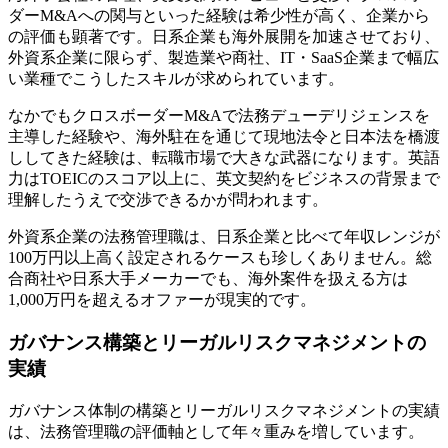
ダーM&Aへの関与といった経験は希少性が高く、企業から
の評価も顕著です。日系企業も海外展開を加速させており、
外資系企業に限らず、製造業や商社、IT・SaaS企業まで幅広
い業種でこうしたスキルが求められています。
なかでもクロスボーダーM&Aで法務デューデリジェンスを
主導した経験や、海外駐在を通じて現地法令と日本法を橋渡
ししてきた経験は、転職市場で大きな武器になります。英語
力はTOEICのスコア以上に、英文契約をビジネスの背景まで
理解したうえで交渉できるかが問われます。
外資系企業の法務管理職は、日系企業と比べて年収レンジが
100万円以上高く設定されるケースも珍しくありません。総
合商社や日系大手メーカーでも、海外案件を扱える方は
1,000万円を超えるオファーが現実的です。
ガバナンス構築とリーガルリスクマネジメントの
実績
ガバナンス体制の構築とリーガルリスクマネジメントの実績
は、法務管理職の評価軸として年々重みを増しています。