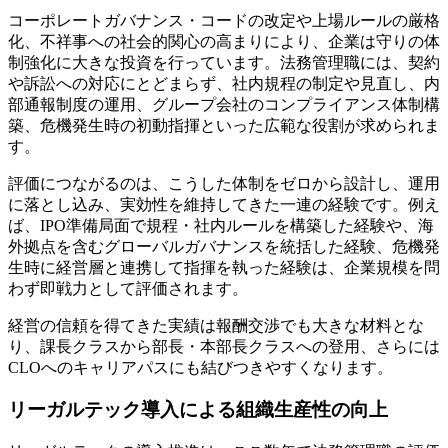
コーポレートガバナンス・コードの改定や上場ルールの厳格
化、不祥事への社会的関心の高まりにより、企業は守りの体
制強化に大きな投資を行っています。法務管理職には、契約
や訴訟への対応にとどまらず、社内規程の制定や見直し、内
部通報制度の運用、グループ会社のコンプライアンス体制構
築、危機発生時の初動指揮といった広範な役割が求められま
す。
評価につながるのは、こうした体制をゼロから設計し、運用
に落とし込み、実効性を維持してきた一連の経験です。例え
ば、IPO準備局面で規程・社内ルールを構築した経験や、海
外拠点を含むグローバルガバナンスを統括した経験、危機発
生時に経営層と連携して指揮を執った経験は、企業規模を問
わず即戦力として評価されます。
経営の信頼を得てきた実績は報酬交渉でも大きな材料とな
り、課長クラスから部長・本部長クラスへの登用、さらには
CLOへのキャリアパスにも結びつきやすくなります。
リーガルテック導入による組織生産性の向上