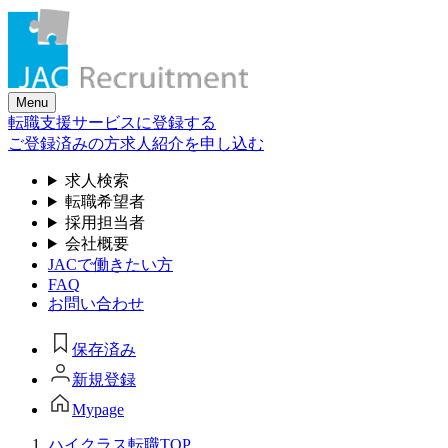
Skip
to
the
content
Menu
転職支援サービスに登録する
ご登録済みの方
求人紹介を申し込む
求人検索
転職希望者
採用担当者
会社概要
JACで働きたい方
FAQ
お問い合わせ
保存済み
新規登録
Mypage
ハイクラス転職TOP