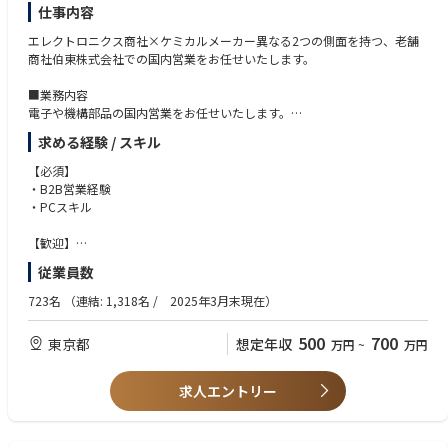
アジア圏には当社海外拠点があり現地スタッフがサポートしてくれる
仕事内容
為、海外渡航経験が無くても問題ありません。
エレクトロニクス商社×ケミカルメーカー異なる2つの側面を持つ、老舗
※海外出張のある地域：中国、台湾、ベトナム
商社伯東株式会社での国内営業をお任せいたします。
■業務内容
電子や機構部品の国内営業をお任せいたします。
・顧客：宇宙防衛・半導体製造装置・通信・一般産機など
求める経験 / スキル
・商材：コネクタ（接続用機構部品）、ハーネスなど
【必須】
例：一日の流れ
・B2B営業経験
AM:
・PCスキル
・出社(09：00)、メール確認及び仕様問い合わせ対応
・見積書提供及び受注、納期状況の確認。
【歓迎】
・顧客先での打ち合わせ準備
・電子部品業界経験者
従業員数
・対面ないしは非対面での顧客先との打ち合わせ実施
・宇宙防衛市場経験者
・情報セキュリティ意識がある方
723名
（連結: 1,318名 / 2025年3月末現在）
PM
・対面ないしは非対面での顧客先との打ち合わせ実施
500
700
東京都
想定年収
万円
~
万円
・打合せでの宿題事項などをまとめ、各仕入先との仕様確認
・提案可能製品のピックアップし顧客へ提供
・顧客先からの調査依頼事項の事務作業の対応
求人エントリー
退社(17：30)
■ キャリアパス・将来的な役割