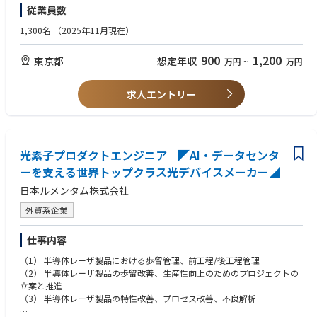
・ コンシューマー製品（FMCG、電子機器、ライフスタイルブランドな
■働き方：
従業員数
およびソーシャルメディア戦略の立案・実行
ど）におけるマーケティング施策の実績
・想定残業は月30h程度です。
・ マーケティング予算の管理およびROI最大化に向けた最適化
・ 高いコミュニケーション能力、プロジェクトマネジメントスキル、およ
1,300名
（2025年11月現在）
・フレックス／在宅勤務を実施中。 ※フルリモートは不可。
・ 市場動向、消費者行動、競合分析に基づいた戦略立案
び社内外の関係者との協働力
・ デジタルコンテンツ、販促物、広告資材など各種マーケティング資料の
■出張：国内出張は群馬R&Dセンターに週2～３回、海外出張は年１～２
900
1,200
東京都
想定年収
万円
~
万円
企画・制作管理
回程度発生する可能性がございます。
・ デジタル、SNS、メール、オフラインを含むマルチチャネル施策の企
画・実行
求人エントリー
・ グローバル／リージョナルマーケティングチームとの連携によるブラン
ドメッセージの一貫性確保および日本市場向け展開
・ KPIのモニタリングおよび分析、改善提案の実施
・ 営業チームと連携したキーアカウント向け戦略の策定およびシェア拡大
支援
光素子プロダクトエンジニア ◤AI・データセンタ
・ マーケティング施策における各種法規制およびブランドガイドライン遵
ーを支える世界トップクラス光デバイスメーカー◢
守
日本ルメンタム株式会社
外資系企業
仕事内容
（1） 半導体レーザ製品における歩留管理、前工程/後工程管理
（2） 半導体レーザ製品の歩留改善、生産性向上のためのプロジェクトの
立案と推進
（3） 半導体レーザ製品の特性改善、プロセス改善、不良解析