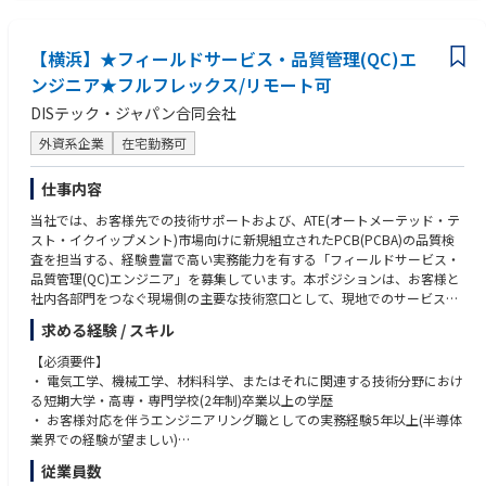
⑤車載品質知識をお持ちの方
⑥顧客監査対応業務
【横浜】★フィールドサービス・品質管理(QC)エ
■期待する人物像
ンジニア★フルフレックス/リモート可
・人あたりよく、明るいコミュニケーションができる事
※外勤の営業職でも通用するような方をイメージしています。
DISテック・ジャパン合同会社
・さまざまな環境変化に柔軟に対応できる事
・常に問題意識を持ち、問題発見及び問題解決がスピーディにできる事
外資系企業
在宅勤務可
・報告・連絡・相談をタイムリーにできる事
・最後まであきらめずにやりとおす、粘り強い精神力を持っている事
仕事内容
・限られた人数で業務を遂行することになるため、部内の担当業務に垣根
を作ることなくお互いの業務を進んでフォローしあうことができる事
当社では、お客様先での技術サポートおよび、ATE(オートメーテッド・テ
・指示待ちではなく自ら進んで行動できる事
スト・イクイップメント)市場向けに新規組立されたPCB(PCBA)の品質検
査を担当する、経験豊富で高い実務能力を有する「フィールドサービス・
品質管理(QC)エンジニア」を募集しています。本ポジションは、お客様と
社内各部門をつなぐ現場側の主要な技術窓口として、現地でのサービスエ
ンジニアリング業務、および電話によるフェイラー・アナリシス(故障解
求める経験 / スキル
析)対応・サポートを担っていただきます。加えて、社内における品質管理
検査業務も含まれます。世界最高水準のサポート提供、迅速な問題解決、
【必須要件】
そしてお客様の要望への先回りした対応を実現できる方を求めています。
・ 電気工学、機械工学、材料科学、またはそれに関連する技術分野におけ
る短期大学・高専・専門学校(2年制)卒業以上の学歴
【主な職務内容】
・ お客様対応を伴うエンジニアリング職としての実務経験5年以上(半導体
1. 現地技術サポート及びフェイラー・アナリシス(故障解析)
業界での経験が望ましい)
・ お客様先およびOSAT(半導体アセンブリ・テスト外部委託先)拠点におけ
・ 日本のお客様との折衝経験があることが望ましい
従業員数
る製品の保守・修理対応
・ 日本語および英語の読み書きを含む高い技術的コミュニケーション能力