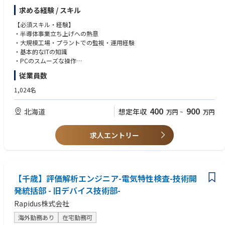
・半導体工場のIT基盤（ネットワーク・サーバー・データセンター等）の
・出張
求める経験 / スキル
監視・運用・保守業務を24時間365日体制で実施する
国内；サプライヤー訪問等、数回/月
・勤務形態は交代制になります。
【必須スキル・経験】
本社等他事業所への出張、数回/月
・一次監視・二次監視の委託先との連絡・相談・指示が主な業務になりま
・半導体事業立ち上げへの熱意
海外；サプライヤー訪問等、数回/年
すが、ネットワーク配線や機器の確認・入れ替え・設定等の業務を含みま
・大規模工場・プラントでの監視・運用経験
す。
・基本的なITの知識
・PCのスムーズな操作
Rapidusは2025年4月にパイロットラインが稼働し始め、2027年量産化に
・コミュニケーション力
従業員数
向けて試作を進めております。
《Rapidusの技術で変える未来》
【歓迎スキル・経験】
1,024名
弊社の取引業界は自動車業界やIT・PCメーカーなど多岐に渡りますがスマ
・大規模工場・プラントの監視・運用でのリーダ経験
ホやPC、産業用ロボットなど私たちが扱う製品に必要不可欠な半導体。
・IT サービスマネージャー経験
400
900
北海道
想定年収
万円
~
万円
現代社会の進化は半導体なくしては成り立たず、特に近年AIやIoTといった
・グループウェアの管理経験をお持ちの方（リーダー）
次世代技術の発展が、半導体の需要を爆発的に高めています。
・サーバーやネットワーク導入・運用管理経験をお持ちの方
Rapidusの最大の特徴は、開発期間を短縮する統合型ファウンドリサービ
・主体性をもって、前向きに仕事にあたれる方
求人エントリー
スRUMSを展開、単に半導体を製造するだけでなく、開発期間を世界最短
・関係部署と円滑にコミュニケーションが図れる方
にすることを価値として提供。
RUMSとは・・・https://www.rapidus.inc/business/
【千歳】評価解析エンジニア-電気特性検査-技術開
Rapidus株式会社の特徴
発統括部 - 旧デバイス技術部-
〇IBMとの技術提携
Rapidus株式会社
Rapidusは2nmプロセスの基盤技術を自社開発するのではなくこの分野で
先行するIBMから技術ライセンスの供与を受け、共同開発を進めていま
海外勤務あり
在宅勤務可
す。