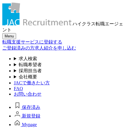
ハイクラス転職
エージェ
ント
Menu
転職支援サービスに登録する
ご登録済みの方
求人紹介を申し込む
求人検索
転職希望者
採用担当者
会社概要
JACで働きたい方
FAQ
お問い合わせ
保存済み
新規登録
Mypage