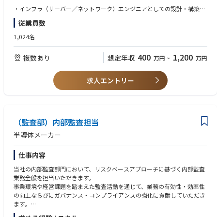
・SOC／CSIRT と連携したインシデント分析・対応支援
構築する!
・インフラ（サーバー／ネットワーク）エンジニアとしての設計・構築経
https://www.youtube.com/watch?v=A1klwk6z2Qw
験（規模不問）
従業員数
Rapidusは2025年4月にパイロットラインが稼働し始め、2027年量産化に
・SOC アナリストとしての一次対応の実務経験
向けて試作を進めております。
・インフラ運用保守の実務経験があり、設計・構築を目指して自己研鑽し
1,024名
《Rapidusの技術で変える未来》
ている方
弊社の取引業界は自動車業界やIT・PCメーカーなど多岐に渡りますがスマ
・サイバーセキュリティに関する基礎的な専門知識
400
1,200
複数あり
想定年収
万円
~
万円
ホやPC、産業用ロボットなど私たちが扱う製品に必要不可欠な半導体。
・クラウドアプリケーション（Web サービス等）のセキュリティに関する
現代社会の進化は半導体なくしては成り立たず、特に近年AIやIoTといった
知識・経験
次世代技術の発展が、半導体の需要を爆発的に高めています。
求人エントリー
Rapidusの最大の特徴は、開発期間を短縮する統合型ファウンドリサービ
【歓迎スキル・経験】
スRUMSを展開、単に半導体を製造するだけでなく、開発期間を世界最短
・SOC におけるアラート対応フローの理解・実務経験
にすることを価値として提供。
・AWS／Azure／GCP のいずれか（またはマルチクラウド）の設計・構築
経験
RUMSとは・・・https://www.rapidus.inc/business/
（監査部）内部監査担当
・CNAPP／CSPM／CWPP／CIEM／SIEM／EPP／EDR いずれかの経験
・DevSecOps、開発環境セキュリティに関する知識
半導体メーカー
Rapidus株式会社の特徴
・英語一次情報（ドキュメント、ブログ等）の読解経験
〇IBMとの技術提携
・クラウド／セキュリティ関連資格保有
仕事内容
Rapidusは2nmプロセスの基盤技術を自社開発するのではなくこの分野で
・千歳地区で勤務できる方
先行するIBMから技術ライセンスの供与を受け、共同開発を進めていま
当社の内部監査部門において、リスクベースアプローチに基づく内部監査
す。
【求める人物像】
業務全般を担当いただきます。
同社の研究者及び技術者は世界最先端の半導体研究拠点の1つであるニュ
・技術を深く理解し、改善まで踏み込める方
事業環境や経営課題を踏まえた監査活動を通じて、業務の有効性・効率性
ーヨーク州アルバニーで米国IBM・日本IBMの研究者と協働。
・アラートを「処理」ではなく「学び」に変えられる方
の向上ならびにガバナンス・コンプライアンスの強化に貢献していただき
日本国内技術に留まらない世界的な最新技術への挑戦です。
・新しい技術・製品を試すことが好きな方
ます。
〇imecとの連携
・主体性をもって、前向きに仕事にあたれる方
ベルギーに本拠を置く世界最先端の半導体研究機関imecとの協力覚書も締