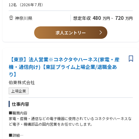
・ 電気的出力データの記録・評価による初期不具合の切り分け・故障解析
・ 部門横断的なチームでの協働、および戦術的な業務遂行と中長期的な顧
12名
（2026年７月）
のサポート。フェイラー・アナリシスに資するテスターのデータログの確
客関係構築とのバランスを取る実績
認・解析
・ PCB、ICパッケージング、プローブカード、またはその他半導体関連ハ
480
720
神奈川県
想定年収
万円
~
万円
・ 社内エンジニアリング各部門(設計、製造、SQE)と連携し、詳細な故障
ードウェアの経験があれば尚可(必須ではない)
解析を実施の上、持続可能な解決策を実行
・ 関連データの収集および、詳細かつ正確なサービスレポートの提出を通
【歓迎する資質】
求人エントリー
じた、体系的な根本原因調査のサポート
・ プレッシャー下でも冷静さを保ち、誠実さと共感をもってエスカレーシ
・ 対外的なお客様対応の主担当として、期待値の調整、調査結果の明確な
ョン対応を沈静化できる
説明、および必要に応じた問題のエスカレーション抑制を実施
・ お客様満足および社内チーム連携の両面において、主体性と当事者意識
を強く持って行動できる
2. 社内部門横断的な連携
【東京】法人営業※コネクタやハーネス(家電・産
・ 日々の対応業務から一歩引いて全体を俯瞰し、中長期的な顧客関係およ
・ 直属の同僚、テクニカルセールスエンジニア、プロジェクトマネージャ
び技術方針に貢献できる戦略的視点を持つ
機・通信向け)【東証プライム上場企業/退職金あ
ー、品質エンジニア、および設計センターと密に連携し、お客様の要求事
り】
項や技術的リスクを共有
・ 知見の共有やアドバイスを通じ、可能な限り同僚をサポート
伯東株式会社
・ お客様からのフィードバックを社内各部門が実行可能なタスクへ落とし
【当社について】
上場企業
込み、それぞれの成果物の背景にある「理由」を各部門が理解できるよう
半導体検査装置においてトップクラスのシェアを誇るテラダイン社に現在
にする
あるDIS事業部が2024年5月に新会社として設立。
・ 社内他部門とお客様との間の緩衝役として、エスカレーションを適切に
仕事内容
取捨選択し、安定した関係の維持に貢献
■職務内容
家電・産機・通信などの電子機器に使用されているコネクタやハーネスな
3. 社内品質管理・診断業務
ど電子・機構部品の国内営業をお任せいたします。
・ 電気的・機械的チェックおよび関連文書作成を含む、組立済みプリント
基板(PCB)の出荷前品質管理に関する全業務の実施(上記に限定されない)
■詳細
・ 社内または客先における診断テストの監督