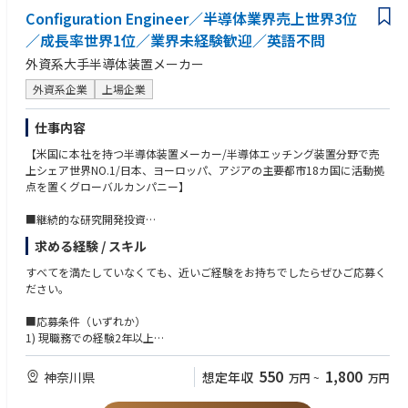
Configuration Engineer／半導体業界売上世界3位
／成長率世界1位／業界未経験歓迎／英語不問
外資系大手半導体装置メーカー
外資系企業
上場企業
仕事内容
【米国に本社を持つ半導体装置メーカー/半導体エッチング装置分野で売
上シェア世界NO.1/日本、ヨーロッパ、アジアの主要都市18カ国に活動拠
点を置くグローバルカンパニー】
■継続的な研究開発投資
最先端技術を提供し続けるため、売上高の【10～15％】を研究開発に継続
求める経験 / スキル
的に投資しています。
すべてを満たしていなくても、近いご経験をお持ちでしたらぜひご応募く
■業務内容
ださい。
•半導体製造装置（CVD又はEtch又はClean）の仕様決定を促し、仕様決定
後の変更を管理する
■応募条件（いずれか）
•顧客からの要求仕様と出荷装置仕様との整合をとる作業
1) 現職務での経験2年以上
- 顧客・社内関係部門・協力会社へ装置仕様・作業区分を説明し、合意を
2) Management及び Project管理能力尚可
得るまでを担当する
3) 部署・年齢など壁なく積極的に国内(社内外)及び海外とコミュニケーシ
550
1,800
神奈川県
想定年収
万円
~
万円
•装置の仕様書および設計図書の作成
ョンをとれる方
•国内手配品の選定、予算の立案、購入および予算管理
4) お互いを尊重するチームワークを持つ方