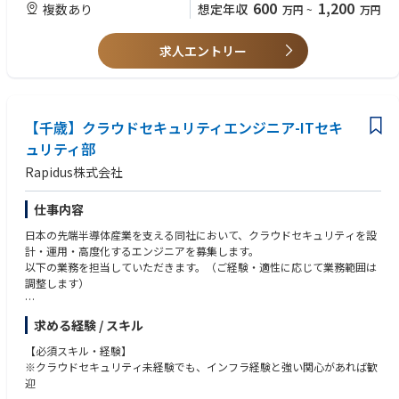
600
1,200
複数あり
想定年収
万円
~
万円
Rapidus株式会社の特徴
〇IBMとの技術提携
求人エントリー
Rapidusは2nmプロセスの基盤技術を自社開発するのではなくこの分野で
先行するIBMから技術ライセンスの供与を受け、共同開発を進めていま
す。
同社の研究者及び技術者は世界最先端の半導体研究拠点の1つであるニュ
ーヨーク州アルバニーで米国IBM・日本IBMの研究者と協働。
【千歳】クラウドセキュリティエンジニア-ITセキ
日本国内技術に留まらない世界的な最新技術への挑戦です。
ュリティ部
〇imecとの連携
Rapidus株式会社
ベルギーに本拠を置く世界最先端の半導体研究機関imecとの協力覚書も締
結。欧州半導体エコシステムの中心的存在であるimecとの連携をきっかけ
にEUV技術へのアクセスとグローバルな研究開発ネットワークへの参加を
仕事内容
進めています。
日本の先端半導体産業を支える同社において、クラウドセキュリティを設
計・運用・高度化するエンジニアを募集します。
■参考動画・記事
以下の業務を担当していただきます。（ご経験・適性に応じて業務範囲は
＜記事＞
調整します）
参考①：新たなコンセプトで先端ロジック半導体製造へ：ラピダスの小池
淳義社長に聞く
・CNAPP／CSPM／CWPP 等クラウドセキュリティ製品の技術対応
https://www.nippon.com/ja/in-depth/a09004/?cx_recs_click=true
求める経験 / スキル
（アラート対応、調査、トラブルシューティング、技術検証）
＜参考動画＞
・クラウド環境におけるセキュリティ設定・リスク評価
参考①：【半導体2023】今さら聞けない『Rapidusは何をやっている？』
【必須スキル・経験】
・セキュリティ観点でのクラウド構成・運用改善提案
＆業界各社の動きを徹底解説【TSMC】【サムスン】
※クラウドセキュリティ未経験でも、インフラ経験と強い関心があれば歓
・新規クラウドセキュリティ製品・サービスの検証、導入検討
https://www.youtube.com/watch?v=dQY-VjzvZUA
迎
・既存 EDR 製品の技術対応、クラウド連携の最適化
参考②：【Rapidus社長対談】Rapidusは今までにないビジネスモデルを