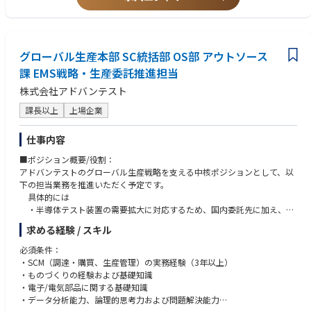
ティの姿を描き、実現まで伴走することが私たちの役割です。
・プロジェクトマネージャーまたはプロジェクトリーダー経験
・CISSP、情報処理安全確保支援士、CISA等の資格保有
★本ポジションの魅力
・コンサルティング業務経験
・経営層から現場担当者まで幅広い顧客と関われる
・生成AIやデータ分析を活用した業務改善経験
・特定メーカーに依存せず最適なセキュリティ戦略を提案できる
グローバル生産本部 SC統括部 OS部 アウトソース
・上流の課題整理から実装まで一気通貫で支援できる
●求める人物像
課 EMS戦略・生産委託推進担当
・クラウド、ネットワーク、エンドポイント、AIなど幅広い技術領域に携
・お客様の課題解決に喜びを感じる方
株式会社アドバンテスト
われる
・新しい技術や知識の習得を楽しめる方
・成長中サービスの立ち上げフェーズに関われる
・セキュリティを技術だけでなく事業視点で考えたい方
課長以上
上場企業
・チームで協力しながら価値を創出したい方
★働き方
・前例のないことにも前向きに挑戦できる方
仕事内容
・在宅勤務の頻度：週1回程度出社いただきます。
・出張の有無：あり（国内・海外）
■ポジション概要/役割：
アドバンテストのグローバル生産戦略を支える中核ポジションとして、以
下の担当業務を推進いただく予定です。
具体的には
・半導体テスト装置の需要拡大に対応するため、国内委託先に加え、海
外EMSを活用 したEMS活用戦略の立案
求める経験 / スキル
・新規委託先の開拓、生産移管、量産立上げ、QCD（品質・コスト・納
期）管理までの一貫したプロセスの構築
必須条件：
・社内の開発・調達・品質保証・生産部門、および海外拠点・EMSパー
・SCM（調達・購買、生産管理）の実務経験（3年以上）
トナーと連携しながら、グローバルサプライチェーンの競争力強化に貢献
・ものづくりの経験および基礎知識
・電子/電気部品に関する基礎知識
■業務内容：
・データ分析能力、論理的思考力および問題解決能力
・グローバルEMS活用戦略および生産委託戦略の企画・立案