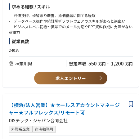
データベースの操作や統計ソフトのご知見をお持ちの方は、下記業務でも
求める経験 / スキル
ご活躍いただけます
（4）製品歩留まり改善に関するDX推進 ※AIの導入プロジェクト参画の
- 評価技術、歩留まり改善、原価低減に関する経験
可能性
- データベース操作や統計解析ソフトウェアのスキルがあると尚良い
- ビジネスレベル初級～英語でのメール対応やPPT資料作成に支障がない
【ミッション】
英語力
-担当する半導体レーザ製品において、日々の歩留管理、工程管理の業務に
従業員数
従事しつつ、さらなる歩留改善、原価低減、生産効率向上に向けた製品技
術業務を担当する。需要変動が激しい市場において、製品を柔軟に供給す
240名
るために、ウエハ工程と後工程のエンジニアをリードして製品の品質向上
や生産効率の向上を実現できるスキルが要求される。
550
1,200
神奈川県
想定年収
万円
~
万円
-メガデータセンターやAI/MLに不可欠な最先端の高速光デバイスの生産に
向けて、新技術や製品知識を積極的に学び、自ら成長に向けた行動を取る
ことが期待される。
求人エントリー
■会社・カルチャー
〇設計開発と量産をつなぐ技術拠点（単なる製造ではない）
〇「仮説→提案→即実装」の改善サイクルを重視
【横浜/法人営業】★セールスアカウントマネージ
〇海外拠点との連携が前提（英語は実務ツール）
ャー★フルフレックス/リモート可
〇成果ベース評価（年功序列ではない）
DISテック・ジャパン合同会社
〇少数精鋭で意思決定が速く、裁量が大きい
外資系企業
在宅勤務可
■光デバイスとは