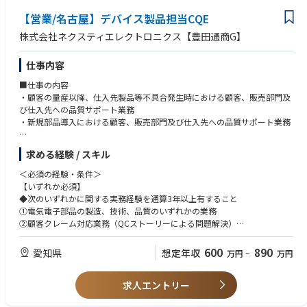
【営業/名古屋】デバイス製品担当CQE
■参考
・採用サイト
株式会社ネクスティエレクトロニクス【豊田通商G】
https://recruitlp.lumentum.co.jp/
仕事内容
■仕事の内容
・顧客の量産以降、仕入先製品等不具合発生時における顧客、販売部門及
び仕入先への品質サポート業務
・新規部品導入における顧客、販売部門及び仕入先への品質サポート業務
■求める役割
求める経験 / スキル
・販売した商品に対する顧客やその納入先、市場での品質不具合に関する
対応（不具合品受付/顧客ヒアリングに伴い、仕入先への不具合情報展
＜必須の経験・条件＞
開、不具合発生原因と対策立案内容の妥当性確認、仕入先からの報告書を
【いずれか必須】
基に顧客との不具合クローズ交渉）
◆次のいずれかに関する実務経験を通算3年以上有すること
・品質に関する工程監査対応(仕入先への国内/海外出張、監査前後のフォ
①電気電子部品の製造、技術、品質のいずれかの業務
ロー、議事録対応)
②顧客クレーム対応業務（QCストーリーによる問題解決）
・顧客や仕入先との品質会議
＜優遇経験・条件＞
600
890
愛知県
想定年収
万円
~
万円
■主な顧客：中堅・大手の車載・電機メーカー等
①カメラもしくは液晶製造メーカー勤務経験をお持ちの方
②仕入先との協業による品質クレーム対応経験をお持ちの方
■出張：国内、海外 ※担当案件の状況次第となります
求人エントリー
③不具合未然防止活動に対する経験をお持ちの方
④海外顧客や仕入先と英語もしくは中国語での意思疎通のできるかた