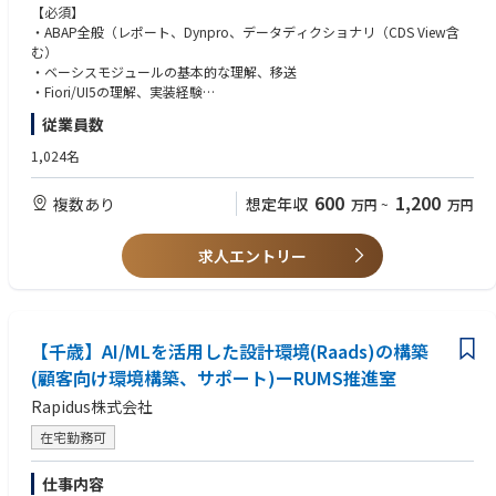
・プロジェクト管理
その影響で輸出管理業務の重要性は大変増しており、該非判定業務や出荷
【必須】
・ITILに基づいた変更管理及びリリース管理
に関する実務に対するニーズが高まっていることから、本ポジションの 担
・ABAP全般（レポート、Dynpro、データディクショナリ（CDS View含
・保守ベンダーへの保守対応依頼、管理
当者を担っていただける方を募集しております。
む）
・システム障害対応、ログ監視、セキュリティ対策
・ベーシスモジュールの基本的な理解、移送
【組織のミッション】
・Fiori/UI5の理解、実装経験
■参考動画・記事
世界的にトップシェアをもつ電子ビームマスク描画装置の品質維持・向上
・社内外関係者との調整・コミュニケーション能力
従業員数
＜記事＞
のために、信頼性改善向上推進と蓄積された異常情報を駆使した運用開発
参考①：新たなコンセプトで先端ロジック半導体製造へ：ラピダスの小池
を行うことが当グループのミッションです。
【歓迎】
1,024名
淳義社長に聞く
市場からの引き合いに対応すべく、製造を外部に委託して増産対応を進め
・SAP S/４HANAの業務モジュールの基本理解
https://www.nippon.com/ja/in-depth/a09004/?cx_recs_click=true
ている中で、品質の良い装置を安定して市場に供給できるよう、描画装置
・RiseなどSAPのクラウド基盤の基本理解
600
1,200
複数あり
想定年収
万円
~
万円
の品質問題対応、装置不具合是正処置の横展開、装置不具合対応のための
・プロジェクト管理（PMBOK/Agile）の基本理解
＜参考動画＞
情報の充実化、法令/規制への対応およびその対応手順の是正を行ってお
・ITILに基づいたサービス管理経験、ITIL関連の資格
参考①：【半導体2023】今さら聞けない『Rapidusは何をやっている？』
ります。
・ServiceNow等のサービス管理ツールでの運用経験
求人エントリー
＆業界各社の動きを徹底解説【TSMC】【サムスン】
・半導体業界または製造業の経験
https://www.youtube.com/watch?v=dQY-VjzvZUA
組織構成：15名
参考②：【Rapidus社長対談】Rapidusは今までにないビジネスモデルを
└正社員10名、派遣社員5名
構築する!
└年齢層：20代：1名 30代：5名 40代：5名 50代：3名 60代：1名
https://www.youtube.com/watch?v=A1klwk6z2Qw
└業務役割について：部品品質調査：3名 部品構成管理：5名 AI活用：
【千歳】AI/MLを活用した設計環境(Raads)の構築
4名 輸出管理：2名、マネージャー：1名
(顧客向け環境構築、サポート)ーRUMS推進室
Rapidus株式会社
【働き方】
・部署の平均残業時間：約20ｈ／月
在宅勤務可
・休憩時間とは別に1日1回中断可能
・在宅勤務：あり
仕事内容
・フレックス勤務：業務に合わせて柔軟に利用可能