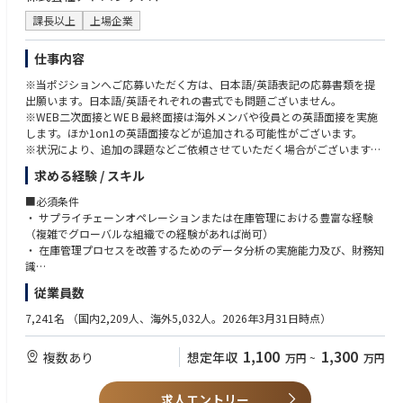
③次世代装置導入サポート：プロジェクト参加
以下いずれかの製品・工程に関わった経験
・立ち上げ、調整、性能確認
課長以上
上場企業
Deposition（薄膜）
・故障対応
Etching（エッチング）
・評価サポート：データ取得、改善等
Wet Clean（洗浄）
仕事内容
・量産機対応向け準備：不具合点フィードバック、手順書作成、必要治具
PLP／パネル加工
※当ポジションへご応募いただく方は、日本語/英語表記の応募書類を提
等
▼ 電気・機械・設計・IT系
出願います。日本語/英語それぞれの書式でも問題ございません。
④その他
電気・機械図面、回路図、操作マニュアルの読解力
※WEB二次面接とWEＢ最終面接は海外メンバや役員との英語面接を実施
・品質問題レポート、問題レポート等作成
機械設計経験、CADの知識
します。ほか1on1の英語面接などが追加される可能性がございます。
・安全、品質問題防止のための事前検知レポート作成
電気設計、電気電子分野の知見
※状況により、追加の課題などご依頼させていただく場合がございます。
・顧客向け定例会議の資料作成、説明等
プログラミング経験（言語不問）
Linuxの知見
求める経験 / スキル
■業務概要：
■入社後の充実した研修
第二種電気主任技術者をお持ちの方
組織全体のEnd-to-Endの在庫管理プロセスの構築及び、最適化を行う責任
スキルやキャッチアップ状況に応じて1～2カ月の研修があります。その後
■必須条件
▼ コミュニケーション・調整力
を担います。
は、OJTでフォローとなります。半年後位を目途に、装置を触り始め、2年
・ サプライチェーンオペレーションまたは在庫管理における豊富な経験
顧客対応経験
この役割は、ビジネス目標、業務の実行、システムの機能との整合性を確
後目途に独り立ちを頂くイメージです。
（複雑でグローバルな組織での経験があれば尚可）
社内外・多部門との連携、調整業務の経験
保し、Inventory Managementにおける継続的な改善、標準化、効率化を
・ 在庫管理プロセスを改善するためのデータ分析の実施能力及び、財務知
推進します。
■出張について
識
■語学スキルについて
・出張無し拠点
・ 在庫管理プロセスの構築及び、展開を行った経験
英語の読み書きに抵抗がない方
従業員数
基本的な業務内容は以下の通りです。
北海道オフィス
・ Key userとして、在庫管理ツール(Oracle, SAPやその他ERP/WMSなど)を
（マニュアル理解、メール対応が中心。会話力は必須ではありません）
・ 原材料、中間品、完成品の在庫に関するEnd-to-Endの在庫管理プロセ
広島オフィス
使用した経験
7,241名
（国内2,209人、海外5,032人。2026年3月31日時点）
スを設計し、売上の最大化と過剰・陳腐化在庫（E&O）の最小化を実現す
北上サービスセンター
・ クロスファンクショナルな組織のステークホルダーと効果的に連携する
る。
四日市テクノロジーセンター※四日市拠点のみ入社後1～2年目に研修の一
ための、優れたコミュニケーションスキルとステーク
1,100
1,300
複数あり
想定年収
万円
~
万円
・ 業務プロセスが事業の成長および戦略的目標に沿って運用されることを
環で北上への出張が生じる場合がございます。
ホルダーマネジメントスキル。
確保する。
・ 強力なリーダーシップと意思決定スキル、および優れた分析スキル
・ 関連部門との連携を通じて在庫管理に関わる業務の効率化を図る。
・出張有り拠点
・ 自律した高い英語コミュニケーション能力（スピーキングとライティン
求人エントリー