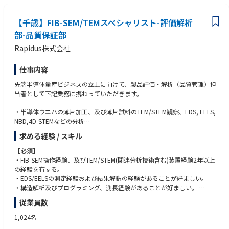
Rapidus株式会社の特徴
＜求める人物像＞
〇IBMとの技術提携
【千歳】FIB-SEM/TEMスペシャリスト-評価解析
・大卒以上の実務・研究等の経験者（3年以上）または大学院（博士課
Rapidusは2nmプロセスの基盤技術を自社開発するのではなくこの分野で
程）修了以上 ※修了見込含む
部-品質保証部
先行するIBMから技術ライセンスの供与を受け、共同開発を進めていま
・人とのコミュニケーションを苦手としない人
Rapidus株式会社
す。
・個の活躍に加えてチームプレイもできる人
同社の研究者及び技術者は世界最先端の半導体研究拠点の1つであるニュ
ーヨーク州アルバニーで米国IBM・日本IBMの研究者と協働。
仕事内容
日本国内技術に留まらない世界的な最新技術への挑戦です。
先端半導体量産ビジネスの立上に向けて、製品評価・解析（品質管理）担
〇imecとの連携
当者として下記業務に携わっていただきます。
ベルギーに本拠を置く世界最先端の半導体研究機関imecとの協力覚書も締
結。欧州半導体エコシステムの中心的存在であるimecとの連携をきっかけ
・半導体ウエハの薄片加工、及び薄片試料のTEM/STEM観察、EDS, EELS,
にEUV技術へのアクセスとグローバルな研究開発ネットワークへの参加を
NBD,4D-STEMなどの分析
進めています。
求める経験 / スキル
Rapidusは2025年4月にパイロットラインが稼働し始め、2027年量産化に
■参考動画・記事
向けて試作を進めております。
＜記事＞
【必須】
《Rapidusの技術で変える未来》
参考①：新たなコンセプトで先端ロジック半導体製造へ：ラピダスの小池
・FIB-SEM操作経験、及びTEM/STEM(関連分析技術含む)装置経験2年以上
弊社の取引業界は自動車業界やIT・PCメーカーなど多岐に渡りますがスマ
淳義社長に聞く
の経験を有する。
ホやPC、産業用ロボットなど私たちが扱う製品に必要不可欠な半導体。
https://www.nippon.com/ja/in-depth/a09004/?cx_recs_click=true
・EDS/EELSの測定経験および結果解釈の経験があることが好ましい。
現代社会の進化は半導体なくしては成り立たず、特に近年AIやIoTといった
＜参考動画＞
・構造解析及びプログラミング、測長経験があることが好ましい。
次世代技術の発展が、半導体の需要を爆発的に高めています。
参考①：【半導体2023】今さら聞けない『Rapidusは何をやっている？』
・チームリーダーの経験があることが好ましい。
従業員数
Rapidusの最大の特徴は、開発期間を短縮する統合型ファウンドリサービ
＆業界各社の動きを徹底解説【TSMC】【サムスン】
スRUMSを展開、単に半導体を製造するだけでなく、開発期間を世界最短
https://www.youtube.com/watch?v=dQY-VjzvZUA
1,024名
にすることを価値として提供。
参考②：【Rapidus社長対談】Rapidusは今までにないビジネスモデルを