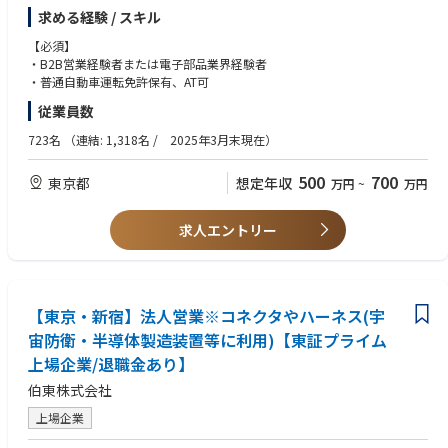
当グループは、全国のセットメーカーやEMSメーカーへの電子・機構部品
・ テストデータログの確認、および診断用テストプログラムのデバッグ・
求める経験 / スキル
の販売に従事いただいます。
改善に向けたプログラマーとの連携
下記製品群の営業活動やアフターフォロー、仕入先とのやり取りが主な業
【必須】
務です。
・B2B営業経験者または電子部品業界経験者
また、既存顧客へのフォロー以外にも、新規仕入先・商材・顧客開拓にも
・普通自動車運転免許保有、AT可
携わって頂きます
従業員数
・商材（コネクタ以外）：半導体以外の電子部品全般、ケーブルハーネ
ス、熱対策部品、電子材料など
723名
（連結: 1,318名 / 2025年3月末現在）
・仕入先：日本、中国・台湾など様々なメーカーの一次代理店として
・顧客：家電・産機・通信などのセットメーカーやEMSメーカー
500
700
東京都
想定年収
万円
~
万円
■仕事の流れ
・仕入先と情報共有：ターゲット顧客の要求仕様に合わせた製品選定・仕
求人エントリー
様提案→見積り・受注・発注・売上・納品
■入社後のイメージ
・先ずは営業メンバーとの営業同行を通じて、製品知識や業務の流れを身
に付けていただきます
【東京・新宿】法人営業※コネクタやハーネス(宇
・電子部品などの営業経験者であれば、数か月で単独での営業活動が可能
宙防衛・半導体製造装置等に利用)【東証プライム
です
上場企業/退職金あり】
■その他
伯東株式会社
・業界未経験でも問題ございません（社内サポートだけでなく仕入先のフ
上場企業
ォローアップいたします）
・顧客同行を目的に、工場監査等の立会いで海外出張がございます