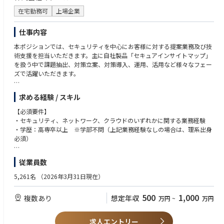
在宅勤務可
上場企業
仕事内容
本ポジションでは、セキュリティを中心にお客様に対する提案業務及び技
術支援を担当いただきます。主に自社製品「セキュアインサイトマップ」
を扱う中で課題抽出、対策立案、対策導入、運用、活用など様々なフェー
ズで活躍いただきます。
【具体的な職務内容】
求める経験 / スキル
・お客様のセキュリティ課題や事業課題のヒアリング、分析
・セキュリティ成熟度評価および改善計画（ロードマップ）の策定
【必須要件】
・セキュリティ対策の優先順位付けと実行計画の提案
・セキュリティ、ネットワーク、クラウドのいずれかに関する業務経験
・経営層から情報システム部門までを対象とした提案活動
・学歴：高専卒以上 ※学部不問（上記業務経験なしの場合は、理系出身
・最新脅威や市場動向の調査、ナレッジ発信
必須）
営業担当とともにお客様との面談や提案活動をすることでニーズや課題を
掘り起こし、お客様のセキュリティ課題を解決します。案件によっては、
【歓迎要件】
従業員数
受注後の設計・構築・運用まで関わる機会もあり、技術だけでなく幅広い
・提案、設計構築、プロマネ等のSE業務経験
ビジネススキルが獲得できます。
・顧客折衝経験
5,261名
（2026年3月31日現在）
・IT戦略、セキュリティ戦略、システム化計画等の策定経験（情報システ
◤セキュアインサイトマップについて◢
ム部門でのご経験も可）
500
1,000
複数あり
想定年収
万円
~
万円
企業のセキュリティ戦略立案を支援する自社製品です。
・顧客課題の整理やロードマップ作成経験
「すべてのセキュリティ組織を勇気づける」をミッションに、単なる製品
・経営層または部門責任者向けの提案経験
提案ではなく、お客様の事業戦略や経営課題を理解し、あるべきセキュリ
・セキュリティアセスメントやリスク評価の経験
求人エントリー