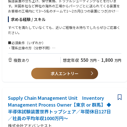
製造装置の立ち上げ、保守業務、トラブルシューティングなどを行いま
・OEMと共に自動車開発の業務に参画することができます。
す。米国本社など弊社の海外の工場からパーツごとに送られてくる装置を
■期待する人物像
・新しい技術開発に弊社のパートナーと連携して開発に参画することが
お客様の工場内にて3～5名のチームで1～2カ月(1つの装置につき)かけて
・さまざまな環境変化に柔軟に対応できる人
出来ます。
セッティング(組立て)、基本性能の評価テストを実施し、本稼働までフォ
・あるべき姿にむけて信念を貫き、自身で考え、判断、行動できる人
求める経験 / スキル
一人では出来ない大きな仕事をチームとして実施できます。
ローを行います。更に保守業務では定期メンテナンスサポートや装置のト
・最後まであきらめずにやりとおす、粘り強い精神力を持っている人
・グローバルに活躍が可能です。弊社オフショア拠点であるタイや中国
ラブル対応を行い、不具合発生時には、あらゆる角度から問題点を検証
・エンジニアの育成に情熱を持っている人
すべてを満たしていなくても、近いご経験をお持ちでしたらぜひご応募く
に加え、
し、的確なソリューションを提供します。
ださい。
海外委託先などとの業務でグローバルに活躍することができます。
・転換期にある自動車業界において、あらたなビジネス戦略の立案に携
※米国が本社のため、メールにて英語で連絡をとって頂く可能性がありま
■必須条件（いずれか）
わることができます。
すが、翻訳機などを使いながらでの業務が可能でございますのでご安心く
・理系出身の方（分野不問）
・展示会やセミナーへの参加を積極的に⽀援しており、技術調査や勉強
ださい。
・文系出身の方で、以下いずれかの実務経験をお持ちの方
の環境が整っています。
サービスエンジニア、保全、製造、組立、加工、設備・装置の操作、トラ
550
1,800
複数あり
想定年収
万円
~
万円
■業務内容詳細
ブルシューティング、品質管理、試験・評価、解析、機械いじりが伴う業
務、簡易プログラミング経験、顧客対応を含む技術系業務、ラインの管理
①カスタマーサポート、オンサイト業務：
求人エントリー
・新規納入装置の立ち上げ：据え付け、組み立て、調整、性能確認
■歓迎条件（活かせる経験・知識）
・装置のサポート：メンテナンス作業、故障修理等
これまでのご経験を、半導体・装置分野で活かせます。
・アップグレードキットの組み立て、調整、性能確認
▼ 装置・設備・メンテナンス系
・アジアを中心とした他リージョンへの立ち上げ等サポート
製造業におけるサービスエンジニア経験
Supply Chain Management Unit Inventory
エスカレーション対応：
機械／装置／設備のメンテナンス・保全経験
・国内テクニカルグループへのエスカレーションレポート作成
Management Process Owner【東京 or 群馬】 ◆
保全、組立、機械加工のご経験
・US含むサポート部隊と連携による解決策の立案、実行、顧客報告
検査装置を扱ったご経験
半導体試験装置世界トップシェア／年間休日127日
②稼働装置改善に関するサポート：
▼ 半導体・製造プロセス系
／社員の平均年収1000万円～
プロジェクト参加、データ取得、アイディアの立案、装置性能改善品の評
半導体製造装置メーカー、または半導体デバイスメーカーでの業務経験
価、展開
生産技術、歩留まり改善、トラブル対応の経験
株式会社アドバンテスト