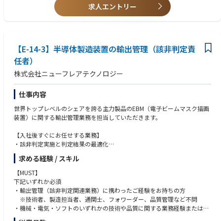
•搬入および機器接続作業の管理業務
求人エントリー
5) ⾃分から積極的に⾏動できる方
• 出張比率：通常は0~5%
※未経験者でも意欲のある方歓迎です。
■当社特徴：
■経験・資格
半導体製造装置において圧倒的な技術力と装置性能で、世界の主要半導体
1) 大卒以上（理系）
【E-14-3】半導体製造装置の輸出管理（該非判定責
メーカーからも評価を受けており、半導体エッチング装置において世界N
2) 機械または電気の業務経験をお持ちの方
o.1のマーケットシェアを持っています。当社を世界トップクラスの企業
任者）
3) Management及び Project管理能力尚可
へと導いたもの、それは、お客様のニーズにマッチしたソリューションを
4) 会社の経営方針等を理解し、実践できる方
株式会社ニューフレアテクノロジー
提供できる「最先端の技術力」に加えて、ボーダレスに連携するチームワ
5) ラム装置の知識をお持ちの方尚可
ークです。多様な文化やバックグラウンドを持った社員がお互いのアイデ
6) 部署・年齢など壁なく積極的に国内(社内外)及び海外とコミュニケーシ
アや意見を尊重し、チームとしてひとつの目標を目指す事で、数々の最先
仕事内容
ョンをとれる方
端技術やイノベーションを生み出してきました。日本の半導体メーカーの
7) 英語コミュニケーションスキル（目安TOEIC 500点以上）
世界トップレベルのシェアを誇る主力製品のEBM（電子ビームマスク描画
要求に応えるために、日本国内のエンジニアだけでなく、アメリカ本社や
8) お互いを尊重するチームワークを持つ方
装置）に関する輸出管理業務を担当していただきます。
他の拠点のエンジニアとチームを組む、あるいは日本のエンジニアが他の
9) ⾃分から積極的に⾏動できる方
拠点のプロジェクトに参加することもあります。
10) 取引先との問い合わせや折衝、手続き、納品の受け入れなどの業務経
【入社後すぐにお任せする業務】
験をお持ちの方尚可
・該非判定実施と判定結果の最適化
└当社の製品/技術情報が経済産業省が定めるリスト規制のどこに該当
求める経験 / スキル
するのかの調査
・関連法令（外国為替及び外国貿易法、米国規制(EAR)等）改正時の該非
【MUST】
の再判定
下記いずれか必須
└当社製品の保守パーツ等の該非判定結果に変更がないかどうかを技術
・輸出管理（該非判定関連業務）に携わったご経験をお持ちの方
的に調査
※技術者、製造担当者、通関士、フォワーダー、品質管理など不問
・業務効率化に向けた新規該非判定方法や技術情報管理方法の開発
・機械・電気・ソフトのいずれかの技術や品質に関する業務経験または知
・輸出管理/出荷管理に係る実務と社内問合せ対応
識をお持ちの方