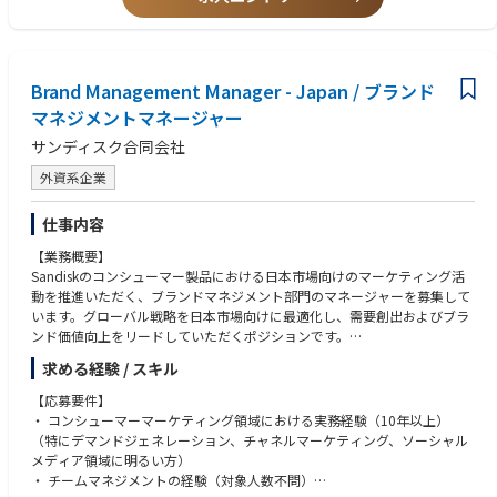
・ 関係者との合意に基づき、リスクと機会を考慮したバッファ在庫の維
本社(新横浜)
グ）
持・調整プロセスを構築する。
参考値：TOEICスコア780以上
・ 業務改革・デジタル変革（BPR&DX）チームと連携し、在庫管理プロセ
■幅広いキャリアパス
スを効果的かつ効率的に実行するためのツールを提供する。
※本ポジションからのキャリアパスとなります※
■歓迎条件
・ 関係者からのフィードバックを収集し、データを分析して課題を特定
1. ジュニアFSE → シニアFSE
Brand Management Manager - Japan / ブランド
・ コストシミュレーションやシナリオプランニングの経験
し、在庫管理プロセスの改善策を提案する。
より複雑な装置や顧客対応を担当
・ CSCP、CPSM、Lean Six Sigma Green Beltなどの資格
マネジメントマネージャー
・ 在庫管理に関するプロセス、ポリシー、手順を定義・文書化し、維持す
チームリーダーとして新人育成やプロジェクト管理を担う
・ サプライチェーンにおけるデジタルトランスフォーメーションを促進し
サンディスク合同会社
る。
2. テクニカルスペシャリスト
た経験
・ 在庫パフォーマンスを測定するためのKPIおよび指標を定義する。
特定装置や工程に特化した専門家
外資系企業
・ データを分析し、意思決定のためのインプットを経営層に提供する。
顧客への高度な技術提案やトラブル解決をリード
・ 在庫管理の実務が社内統制、監査要件、法令基準に準拠していることを
3. フィールドプロセスエンジニア／リージョナルテクノロジーエンジニア
仕事内容
確保する。
顧客要求に基づくプロセス条件の確立、評価、改善
・ 在庫関連プロジェクトを管理し、関係部門とのコミュニケーションと協
新装置のプロセス立ち上げや歩留まり改善、次世代技術開発サポート
【業務概要】
働を促進して継続的に在庫管理プロセスを改善する。
4. テクニカルサポート／アプリケーションエンジニア
Sandiskのコンシューマー製品における日本市場向けのマーケティング活
変更の範囲：会社の定める業務
顧客からの技術問い合わせ対応、製品改善へのフィードバック
動を推進いただく、ブランドマネジメント部門のマネージャーを募集して
本社開発部門との橋渡し役
います。グローバル戦略を日本市場向けに最適化し、需要創出およびブラ
■当ポジションのやりがい
5. マネジメント職（チームリーダー → マネージャー）
ンド価値向上をリードしていただくポジションです。
・すべてのビジネス ユニット(BU)に適用する在庫管理プロセスを構築し、
顧客からの技術問い合わせ対応、製品改善へのフィードバック
展開するという重要な役割を担っていただくため、高い達成感を得られる
本社開発部門との橋渡し役
求める経験 / スキル
【主な業務内容】
仕事です。
6. 営業・カスタマーサクセス・コンサルティング
・ 営業部門、関連部門、チャネルパートナー、主要顧客と密に連携し、グ
【応募要件】
・海外のステークホルダーとのコミュニケーションも頻繁に発生するた
技術知識を活かしたソリューション提案型営業
ローバルマーケティング戦略／キャンペーンの日本市場向けローカライズ
・ コンシューマーマーケティング領域における実務経験（10年以上）
め、英語力をフルに活かせる職場です。
顧客の生産性改善や新技術導入支援
の推進
（特にデマンドジェネレーション、チャネルマーケティング、ソーシャル
・新しいプロセスを構築し、それを展開するという貴重な経験を得ること
・ 日本市場におけるブランド認知向上、顧客エンゲージメント強化および
メディア領域に明るい方）
ができます。
製品販売の推進
・ チームマネジメントの経験（対象人数不問）
・ 日本のビジネス目標およびターゲット顧客に基づいたマーケティング