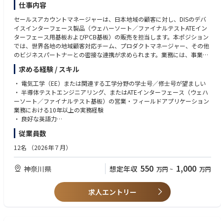
仕事内容
AIやデータセンターの普及により、従来の電気信号では
「消費電力・発熱・速度」の限界が顕在化しています。
セールスアカウントマネージャーは、日本地域の顧客に対し、DISのデバ
この課題を解決する技術が光デバイス（光I/O）です。
イスインターフェース製品（ウェハーソート／ファイナルテストATEイン
ターフェース用基板およびPCB基板）の販売を担当します。本ポジション
①高速・大容量
では、世界各地の地域顧客対応チーム、プロダクトマネージャー、その他
②低消費電力
のビジネスパートナーとの密接な連携が求められます。業務には、事業目
③長距離伝送
標および業績達成に向けた受注・売上の推進が含まれます。セールスアカ
求める経験 / スキル
ウントマネージャーは、新規市場シェア獲得に向けた競合対応の販売戦略
⇒ 次世代インフラを支えるコア技術として急成長中です。
において、地域顧客対応チームを牽引します。また、顧客満足度の管理お
・ 電気工学（EE）または関連する工学分野の学士号／修士号が望ましい
よび製品価格交渉についても責任を担います。
・ 半導体テストエンジニアリング、またはATEインターフェース（ウェハ
■同社の立ち位置
ーソート／ファイナルテスト基板）の営業・フィールドアプリケーション
【業務内容】
業務における10年以上の実務経験
日立の光技術をルーツに持つLumentumの中核拠点
・ 新規事業機会の開拓およびアカウント戦略の策定
・ 良好な英語力
「設計×量産をつなぐ技術拠点」という独自ポジション
・ パートナー、社内サポートチーム、および顧客と連携した戦略的な営業
・ 優れた対人スキル
世界市場に直結する製品開発
従業員数
プロセスの推進
・ リーダーシップおよびチームワークの能力必須
海外との日常的な技術連携
・ 社内サポートチームおよびリソースとの円滑な連携
12名
（2026年７月）
・ 既存顧客との関係維持・拡大、および新規見込み顧客への営業機会の獲
⇒ 自分のプロセス改善が直接、世界の通信インフラに影響する環境
得
【当社について】
550
1,000
神奈川県
想定年収
万円
~
万円
・ 会社の事業目標達成および市場シェア拡大に向けた販売活動
半導体検査装置においてトップクラスのシェアを誇るテラダイン社に現在
■向いている方
・ 創造的な発想力と高い問題解決能力の発揮
あるDIS事業部が2024年5月に新会社として設立。
求人エントリー
プロセスを「装置条件」ではなく「製品価値」で考えたい方
研究だけ／量産だけに偏らずキャリアを広げたい方
AI・データセンター分野で長期的な専門性を築きたい方