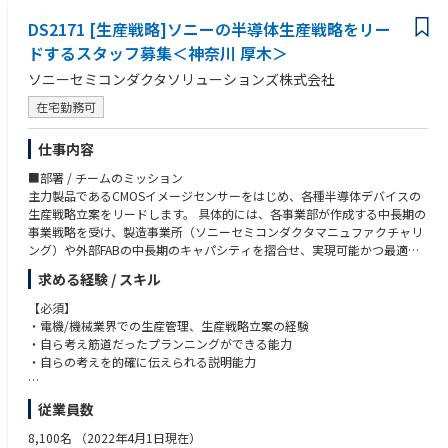
担当として実績を作っていただき、適正に合う仕入先のプロダクトマネー
ジャーとしての管理業務経験後、
DS2171 [生産戦略]ソニーの半導体生産戦略をリー
適正によって管理職ないしは各アイテムの専門家としてご活躍していただ
ドするスタッフ募集＜神奈川 厚木＞
きます。
ソニーセミコンダクタソリューションズ株式会社
■教育・研修
在宅勤務可
・社内の技術研修をはじめ、メーカーによるトレーニングなど技術知識を
習得できる機会多数あり
仕事内容
・OJTが中⼼となりますが、階層別研修・職種別研修・語学研修制度あり
■部署 / チームのミッション
■ 業務の魅力・PRポイント
主力製品であるCMOSイメージセンサーをはじめ、各種半導体デバイスの
・業界未経験でも自分次第で活躍の機会をつかむことができる
生産戦略立案をリードします。 具体的には、各事業部が作成する中長期の
・最先端の技術や製品の開発に携わることができる
事業戦略を受け、製造事業所（ソニーセミコンダクタマニュファクチャリ
・結果のみではなく取り組む姿勢やプロセスでも評価される
ング）や外部FABの中長期のキャパシティを摺合せ、実現可能かつ最適な
・裁量権がある
生産戦略の策定をリードします。 策定された生産戦略に基づく投資計画を
求める経験 / スキル
ソニーグループ全体の意思決定機関に上申し、投資の意思決定までをサポ
ートします。
【必須】
・電機/機械業界での生産管理、生産戦略立案の経験
■担当予定の業務内容
・自ら考え筋道だったプランニングができる能力
世界トップクラスのシェアを有するCMOSイメージセンサーの生産戦略を
・自らの考えを的確に伝えられる説明能力
担当
事業部が策定する中長期戦略をベースに必要な生産キャパシティを算出、
従業員数
SSSグループ内外のFABの生産キャパシティを考慮して、最適な生産戦略を
立案、事業部や製造事業所、社外FABとのアライアンス担当職場と連携し
【尚可】
8,100名
（2022年4月1日現在）
て生産増強戦略、設備投資戦略の策定をリードします。