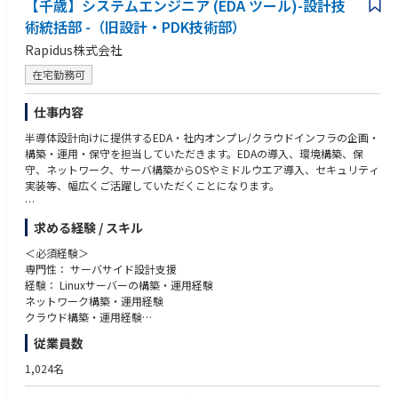
同社の研究者及び技術者は世界最先端の半導体研究拠点の1つであるニュ
【千歳】システムエンジニア (EDA ツール)-設計技
ーヨーク州アルバニーで米国IBM・日本IBMの研究者と協働。
術統括部 -（旧設計・PDK技術部）
日本国内技術に留まらない世界的な最新技術への挑戦です。
Rapidus株式会社
〇imecとの連携
ベルギーに本拠を置く世界最先端の半導体研究機関imecとの協力覚書も締
在宅勤務可
結。欧州半導体エコシステムの中心的存在であるimecとの連携をきっかけ
にEUV技術へのアクセスとグローバルな研究開発ネットワークへの参加を
仕事内容
進めています。
半導体設計向けに提供するEDA・社内オンプレ/クラウドインフラの企画・
■参考動画・記事
構築・運用・保守を担当していただきます。EDAの導入、環境構築、保
＜記事＞
守、ネットワーク、サーバ構築からOSやミドルウエア導入、セキュリティ
参考①：新たなコンセプトで先端ロジック半導体製造へ：ラピダスの小池
実装等、幅広くご活躍していただくことになります。
淳義社長に聞く
https://www.nippon.com/ja/in-depth/a09004/?cx_recs_click=true
Rapidusは2025年4月にパイロットラインが稼働し始め、2027年量産化に
＜参考動画＞
求める経験 / スキル
向けて試作を進めております。
参考①：【半導体2023】今さら聞けない『Rapidusは何をやっている？』
《Rapidusの技術で変える未来》
＜必須経験＞
＆業界各社の動きを徹底解説【TSMC】【サムスン】
弊社の取引業界は自動車業界やIT・PCメーカーなど多岐に渡りますがスマ
専門性： サーバサイド設計支援
https://www.youtube.com/watch?v=dQY-VjzvZUA
ホやPC、産業用ロボットなど私たちが扱う製品に必要不可欠な半導体。
経験： Linuxサーバーの構築・運用経験
参考②：【Rapidus社長対談】Rapidusは今までにないビジネスモデルを
現代社会の進化は半導体なくしては成り立たず、特に近年AIやIoTといった
ネットワーク構築・運用経験
構築する!
次世代技術の発展が、半導体の需要を爆発的に高めています。
クラウド構築・運用経験
https://www.youtube.com/watch?v=A1klwk6z2Qw
Rapidusの最大の特徴は、開発期間を短縮する統合型ファウンドリサービ
EDAソフトウェア開発業務または半導体設計(領域問わず)の経験
従業員数
スRUMSを展開、単に半導体を製造するだけでなく、開発期間を世界最短
シェルスクリプト、Python などのスクリプティングスキル
にすることを価値として提供。
1,024名
RUMSとは・・・https://www.rapidus.inc/business/