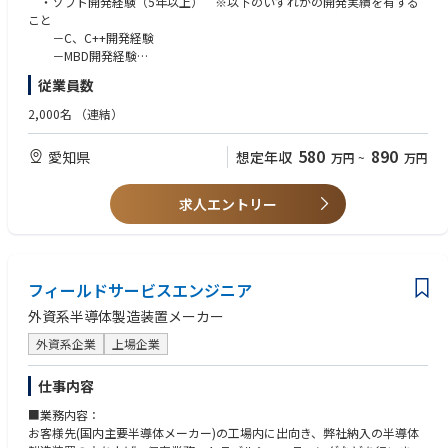
・ソフト開発経験（5年以上） ※以下のいずれかの開発実績を有する
https://www.youtube.com/watch?v=dQY-VjzvZUA
こと
参考②：【Rapidus社長対談】Rapidusは今までにないビジネスモデルを
このような背景を踏まえ、ソフトウェアエンジニア育成教育のカリキュラ
－C、C++開発経験
構築する!
ム開発エンジニア・教育講師のニーズがあり、以下のような業務がござい
－MBD開発経験
https://www.youtube.com/watch?v=A1klwk6z2Qw
ます。
－Flutter開発経験
従業員数
－その他言語開発経験
・①C++、②C、Matlab/Simulink、③Flutter、C++による車載ソフト
2,000名
（連結）
開発（要件定義～検査まで）の実践カリキュラムの提案・開発
■優遇要件
・①②③のカリキュラムに沿った教育講師
・⾞載組込みソフト開発経験（5年以上）
580
890
愛知県
想定年収
万円
~
万円
・案件獲得に向けた戦略立案、ソリューション提案
・AI関連技術経験・知識
・案件管理および開発推進
・OTA開発経験・知識
・国内外の委託先エンジニアの管理、育成
・MBSE開発経験・知識（SysML等モデリング言語開発含む）
求人エントリー
・AWSによるサーバ構築／運用経験
■ドメイン ※ご担当頂くドメインは面談にてご希望を伺い最終決定しま
・CI/CD環境構築／運用経験（Jira、Github、Jenkins使用経験）
す
・テスト自動化構築経験
・自動運転（AI領域、非AI領域）
・機能安全対応、Automotive-Spiceによるプロセス構築／運用経験
・MBD開発(主にパワトレ、シャシー、ボデー系)
フィールドサービスエンジニア
・アジャイル開発、スクラム開発経験
・コネクティッド／マルチメディア、OTA
・評価検証資格の保有
外資系半導体製造装置メーカー
・プロセス（CMMI、PMP、Automotive-Spice)関連資格の保有
■講義対象：顧客向け（自動車業界：完成車Tier1,2など）
・応用情報技術者、エンベデッドシステムスペシャリスト、プロジェク
外資系企業
上場企業
トマネージャ資格の保有
■出張：国内／海外あり
・３名以上のチームリーダー経験
仕事内容
・顧客折衝経験
■仕事の魅力
■業務内容：
・大規模プロジェクトマネジメント経験（複数チーム管理経験）
・エンジニア育成を通じて社会全体の発展に寄与します。
お客様先(国内主要半導体メーカー)の工場内に出向き、弊社納入の半導体
・エンジニア育成経験
自分の仕事が社会に与える影響を実感できるやりがいがあります。