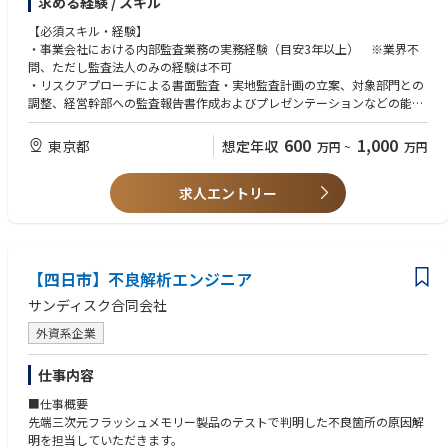
求める経験 / スキル
【主な業務内容】
結。欧州半導体エコシステムの中心的存在であるimecとの連携をきっかけ
・業務監査、テーマ監査、コンプライアンス監査、フォローアップ監査等
【必須スキル・経験】
にEUV技術へのアクセスとグローバルな研究開発ネットワークへの参加を
の実施
・事業会社における内部監査業務の実務経験（目安3年以上） ※業界不
進めています。
・全社的なリスク評価に基づくリスクベース監査の企画・実施
問、ただし監査法人のみの経験は不可
・監査対象部門に対する改善支援の実施
・リスクアプローチによる書面監査・実地監査計画の立案、対象部門との
■参考動画・記事
・海外拠点を含む監査業務への対応(主務は国内拠点) 海外拠点・グルー
調整、経営幹部への監査報告書作成およびプレゼンテーションなどの能力
＜記事＞
プ会社を対象とした監査の実施
・関係部門との円滑なコミュニケーション能力
参考①：新たなコンセプトで先端ロジック半導体製造へ：ラピダスの小池
淳義社長に聞く
600
1,000
東京都
想定年収
万円
~
万円
※本ポジションは主としてリスクベース内部監査を担当するものであり、
【歓迎スキル・経験】
https://www.nippon.com/ja/in-depth/a09004/?cx_recs_click=true
J-SOXにおける経営者評価業務を主な職務とするものではありません。
・CIA（Certified Internal Auditor）資格
＜参考動画＞
求人エントリー
・CISA、CFE等の関連資格
参考①：【半導体2023】今さら聞けない『Rapidusは何をやっている？』
・英語による内部監査業務経験
＆業界各社の動きを徹底解説【TSMC】【サムスン】
・半導体製造会社における業務経験（内部監査以外の職種経験を含む）
https://www.youtube.com/watch?v=dQY-VjzvZUA
・製造業における経理・財務の業務知識
参考②：【Rapidus社長対談】Rapidusは今までにないビジネスモデルを
・製造業におけるサプライチェーン、生産管理、品質管理等の業務知識
構築する!
【四日市】不良解析エンジニア
・製造業・工場における内部監査経験
https://www.youtube.com/watch?v=A1klwk6z2Qw
・データ分析を活用した内部監査経験
サンディスク合同会社
外資系企業
仕事内容
■仕事概要
先端三次元フラッシュメモリー製品のテストで判明した不良箇所の原因解
明を担当していただきます。