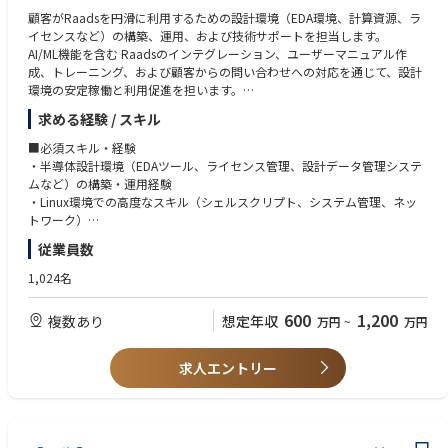
・転勤：なし
顧客がRaadsを円滑に利用するための設計環境（EDA環境、計算資源、ラ
イセンスなど）の構築、運用、および技術サポートを担当します。
【職場の魅力】
AI/ML機能を含む Raadsのインテグレーション、ユーザーマニュアル作
・世界的にトップシェアをもつ電子ビームマスク描画装置の製品品質向上
成、トレーニング、および顧客からの問い合わせへの対応を通じて、設計
に関わる分野で活躍できます。
環境の安定稼働と利用促進を担います。
・電子ビーム描画装置全体の技術に関わるため、全般的な製品知識を得ら
れます。
求める経験 / スキル
Rapidusは2025年4月にパイロットラインが稼働し始め、2027年量産化に
・同じ部内の開発/設計/製造担当者、品質保証部、技術管理部、輸出管理
向けて試作を進めております。
■必須スキル・経験
部、サービス部等、様々な部署と連携/協力し、品質向上活動を行うの
《Rapidusの技術で変える未来》
・半導体設計環境（EDAツール、ライセンス管理、設計データ管理システ
で、広範囲での社内人脈が構築できます。
弊社の取引業界は自動車業界やIT・PCメーカーなど多岐に渡りますがスマ
ムなど）の構築・運用経験
・該非判定業務は担い手が多く、技術者や製造担当者だけでなく、通関士
ホやPC、産業用ロボットなど私たちが扱う製品に必要不可欠な半導体。
・Linux環境での高度なスキル（シェルスクリプト、システム管理、ネッ
やフォワーダー、品質管理、法務など様々な職種の方が経験を活かしてキ
現代社会の進化は半導体なくしては成り立たず、特に近年AIやIoTといった
トワーク）
ャリア形成できるポジションです。
次世代技術の発展が、半導体の需要を爆発的に高めています。
・顧客（設計者）への技術サポート、トレーニング、コミュニケーション
・CISTEC等の外部団体にも希望により参画可能です。
従業員数
Rapidusの最大の特徴は、開発期間を短縮する統合型ファウンドリサービ
能力
・グループ員にキャリア採用のメンバーが多く、馴染みやすい環境です。
スRUMSを展開、単に半導体を製造するだけでなく、開発期間を世界最短
・AI/MLを活用した設計フローに関する基本的な理解
1,024名
にすることを価値として提供。
・セキュリティを考慮した顧客向けシステムの構築経験
■歓迎スキル・経験
600
1,200
複数あり
想定年収
万円
~
万円
RUMSとは・・・https://www.rapidus.inc/business/
・クラウド（AWS/Azure/GCP）またはHPC環境でのEDAワークロード管理
経験
Rapidus株式会社の特徴
・セキュリティやデータプライバシーに関する知識
求人エントリー
〇IBMとの技術提携
・カスタマーサポートやコンサルティングの経験
Rapidusは2nmプロセスの基盤技術を自社開発するのではなくこの分野で
先行するIBMから技術ライセンスの供与を受け、共同開発を進めていま
す。