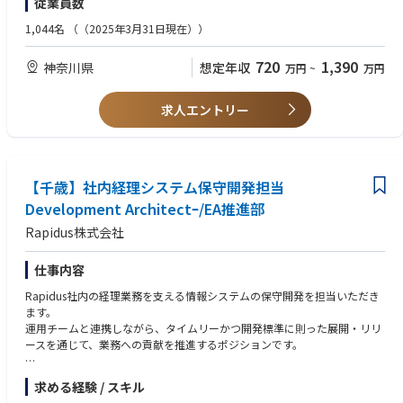
従業員数
└開発担当者、輸出管理部、営業、物流担当者といった当社のほとんど
の部署との緊密なコミュニケーションが求められます。
【WANT】
1,044名
（（2025年3月31日現在））
・製造業にて技術者として輸出管理（該非判定関連業務）に携わったご経
【将来的にお任せする業務】
験をお持ちの方
720
1,390
神奈川県
想定年収
万円
~
万円
・当社製品許認可申請を目的とした経済産業省を含む当局対応
・輸出管理システムの要件定義経験をお持ちの方
・輸出管理に係る部門横断プロジェクトの推進
・半導体製造装置関連あるいは産業機械の知識をお持ちの方
└輸出管理システムの企画・要件定義・導入・運用支援を関連部門をま
・一般財団法人安全保障貿易情報センター(CISTEC)の実務能力認定試験の
求人エントリー
とめながら推進いただきます。
資格をお持ちの方
・その他、技術管理業務
【使用ツール】
上記輸出・出荷管理業務はグループ会社共通のシステムを使用しており、
【千歳】社内経理システム保守開発担当
さらなる業務の効率化に向けた取り組みを進めております。
Development Architectｰ/EA推進部
Rapidus株式会社
【入社後お任せする業務・キャリアパス】
技術に関する該非判定責任者になるためには、管理職であることが必要な
ため、入社後は管理職を目指して、約1～2年間、該非判定に必要な機械・
仕事内容
電気・ソフトなどの技術的な知識や、当社輸出管理の仕事の流れをOJTキ
Rapidus社内の経理業務を支える情報システムの保守開発を担当いただき
ャッチアップいただきます。
ます。
輸出管理・該非判定のご経験がない方でも、0からキャッチアップするこ
運用チームと連携しながら、タイムリーかつ開発標準に則った展開・リリ
とが可能です。
ースを通じて、業務への貢献を推進するポジションです。
【採用背景】
・SAP S/4 HANAの開発・拡張
当社は事業拡大を続けており、海外との技術情報のやり取りや装置・保守
求める経験 / スキル
・SDLCに基づく開発及び開発標準の策定・運用
パーツの出荷が増え続けています。