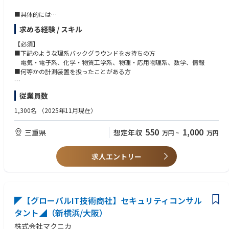
■具体的には
テスターを用いた電気的解析により不良現象の解明および不良個所の絞り
求める経験 / スキル
込みを行い、物理的解析から不良箇所の原因の特定を担当。
【必須】
・テスターを用いた不良個所の解析
■下記のような理系バックグラウンドをお持ちの方
・物理解析から不良箇所の原因の特定
電気・電子系、化学・物質工学系、物理・応用物理系、数学、情報
・特定された不良原因を対策するため、デザインやテスト、プロセスへの
■何等かの計測装置を扱ったことがある方
改善提案
【尚可】
従業員数
■ポジションの魅力
■半導体物性、半導体デバイス、統計解析、データ解析（Spotfire、JM
現在は、半導体製造工程等で発生する膨大なデータ解析から、不良現象等
P、R、SONAR）
1,300名
（2025年11月現在）
を解明し、歩留り向上のために製造工程にフィードバックしています。将
■情報工学（プログラミング、データベース、VM、Webサービス、ビッグ
来的には、リアルタイムでデータを抽出し、不良を「予防」することも視
データ、機械学習など）
550
1,000
三重県
想定年収
万円
~
万円
野に入れるなど、技術を磨ける環境です。自身の仕事がダイレクトに高性
能製品の反映される仕事になります。
求人エントリー
◤【グローバルIT技術商社】セキュリティコンサル
タント◢（新横浜/大阪）
株式会社マクニカ