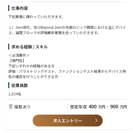
同社の研究者及び技術者は世界最先端の半導体研究拠点の1つであるニュ
仕事内容
ーヨーク州アルバニーで米国IBM・日本IBMの研究者と協働。
日本国内技術に留まらない世界的な最新技術への挑戦です。
下記業務に携わっていただきます。
〇imecとの連携
ベルギーに本拠を置く世界最先端の半導体研究機関imecとの協力覚書も締
１）2nm世代、及びBeyond 2nmの先端ロジック開発における主にデバイ
結。欧州半導体エコシステムの中心的存在であるimecとの連携をきっかけ
ス、論理ブロックの評価解析業務を担っていただきます。
にEUV技術へのアクセスとグローバルな研究開発ネットワークへの参加を
進めています。
２）電気特性検査（パラメトリックテスト、ファンクションテスト)を主に
求める経験 / スキル
ご担当いただき、その他メトロロジー検査データ、欠陥検査データ、その
■参考動画・記事
他回路図/レイアウト図など設計データを統合的に解析・解釈して、歩留ま
＜必須要件＞
＜記事＞
り向上へのアクションを策定する。
【専門性】
参考①：新たなコンセプトで先端ロジック半導体製造へ：ラピダスの小池
下記いずれかの経験がある方
淳義社長に聞く
Rapidusは2025年4月にパイロットラインが稼働し始め、2027年量産化に
評価：パラメトリックテスト、ファンクションテスト結果からデバイス特
https://www.nippon.com/ja/in-depth/a09004/?cx_recs_click=true
向けて試作を進めております。
性の確認を行うことができる方
＜参考動画＞
《Rapidusの技術で変える未来》
解析：電気特性テスト結果と回路設計データなど統合的に解析し、回路や
参考①：【半導体2023】今さら聞けない『Rapidusは何をやっている？』
従業員数
弊社の取引業界は自動車業界やIT・PCメーカーなど多岐に渡りますがスマ
プロセスの脆弱性を特定・改善することができる方
＆業界各社の動きを徹底解説【TSMC】【サムスン】
ホやPC、産業用ロボットなど私たちが扱う製品に必要不可欠な半導体。
1,024名
https://www.youtube.com/watch?v=dQY-VjzvZUA
現代社会の進化は半導体なくしては成り立たず、特に近年AIやIoTといった
【語学】
参考②：【Rapidus社長対談】Rapidusは今までにないビジネスモデルを
次世代技術の発展が、半導体の需要を爆発的に高めています。
TOEIC600点以上もしくは同等程度の語学力
構築する!
400
900
複数あり
想定年収
万円
~
万円
Rapidusの最大の特徴は、開発期間を短縮する統合型ファウンドリサービ
https://www.youtube.com/watch?v=A1klwk6z2Qw
スRUMSを展開、単に半導体を製造するだけでなく、開発期間を世界最短
にすることを価値として提供。
＜歓迎要件＞
求人エントリー
テストプログラム（パラメトリック、論理ブロック、メモリーいずれかあ
RUMSとは・・・https://www.rapidus.inc/business/
るいは複数）作成のご経験