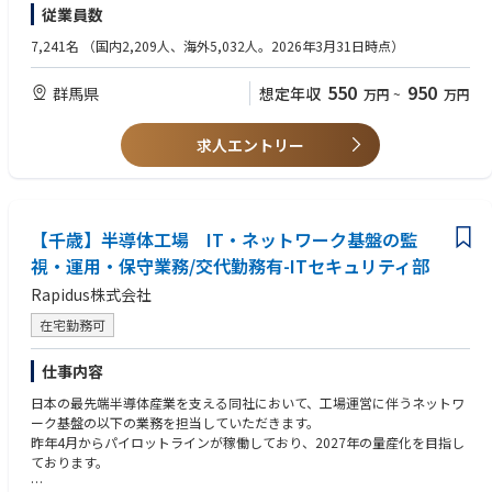
・円滑なコミュニケーション能力
従業員数
・新規パートナーの開拓、評価、選定および契約交渉
・生産移管プロジェクトの推進および量産立上げを推進
歓迎条件：
7,241名
（国内2,209人、海外5,032人。2026年3月31日時点）
・サプライチェーン全体での生産能力・リソース最適化
・半導体、電子部品、電気機器メーカーでの勤務経験
・原価低減活動およびコスト改善施策の推進
・サプライチェーンマネジメントに関する知識・経験
550
950
群馬県
想定年収
万円
~
万円
・英語によるコミュニケーション能力（メール・会議）
■求める人物像：
・プロジェクトマネジメント経験
・変化の大きい環境の中でも主体的に行動できる方
求人エントリー
・関係部門や海外パートナーと円滑に連携できる方
・課題を構造的に捉え、解決に導ける方
・新しい仕組みやビジネスモデルの構築に挑戦したい方
■当ポジションのやりがい：
【千歳】半導体工場 IT・ネットワーク基盤の監
①生産戦略を担う重要な役割
視・運用・保守業務/交代勤務有-ITセキュリティ部
単なる委託先管理ではなく、EMS活用戦略の策定から実行までを主導
Rapidus株式会社
し、アドバンテストの将来の生産体制構築に直接関与できます。
②部門横断で事業成長に貢献
在宅勤務可
開発・調達・品質・生産など多くの部門と連携しながら、生産能力拡大
や事業成長を支える重要な役割を担います。
仕事内容
③キャリアの幅を広げられる
EMS管理、生産企画、サプライチェーン戦略など幅広い経験を積むこと
日本の最先端半導体産業を支える同社において、工場運営に伴うネットワ
ができます。
ーク基盤の以下の業務を担当していただきます。
昨年4月からパイロットラインが稼働しており、2027年の量産化を目指し
■働き方：
ております。
・想定残業時間：月25時間程度（繁忙期には25Hを超過する可能性有）
・フレックス／在宅勤務を実施中 ※フルリモートは不可。