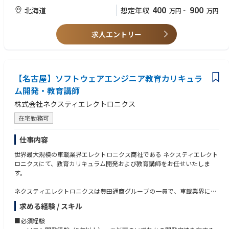
構築する!
400
900
北海道
想定年収
万円
~
万円
RUMSとは・・・https://www.rapidus.inc/business/
https://www.youtube.com/watch?v=A1klwk6z2Qw
Rapidus株式会社の特徴
求人エントリー
〇IBMとの技術提携
Rapidusは2nmプロセスの基盤技術を自社開発するのではなくこの分野で
先行するIBMから技術ライセンスの供与を受け、共同開発を進めていま
す。
同社の研究者及び技術者は世界最先端の半導体研究拠点の1つであるニュ
【名古屋】ソフトウェアエンジニア教育カリキュラ
ーヨーク州アルバニーで米国IBM・日本IBMの研究者と協働。
ム開発・教育講師
日本国内技術に留まらない世界的な最新技術への挑戦です。
株式会社ネクスティエレクトロニクス
〇imecとの連携
ベルギーに本拠を置く世界最先端の半導体研究機関imecとの協力覚書も締
在宅勤務可
結。欧州半導体エコシステムの中心的存在であるimecとの連携をきっかけ
にEUV技術へのアクセスとグローバルな研究開発ネットワークへの参加を
仕事内容
進めています。
世界最大規模の⾞載業界エレクトロニクス商社である ネクスティエレクト
■参考動画・記事
ロニクスにて、教育カリキュラム開発および教育講師をお任せいたしま
＜記事＞
す。
参考①：新たなコンセプトで先端ロジック半導体製造へ：ラピダスの小池
淳義社長に聞く
ネクスティエレクトロニクスは豊田通商グループの一員で、⾞載業界にお
https://www.nippon.com/ja/in-depth/a09004/?cx_recs_click=true
ける世界最大規模のエレクトロニクス商社です。
＜参考動画＞
求める経験 / スキル
これまで以上に⾞載組込みソフトウェア開発の重要性が増しており、自動
参考①：【半導体2023】今さら聞けない『Rapidusは何をやっている？』
運転を中心に、モデルベース開発、AI、ビックデータなどのソフトウェア
■必須経験
＆業界各社の動きを徹底解説【TSMC】【サムスン】
開発業務が拡大しています。