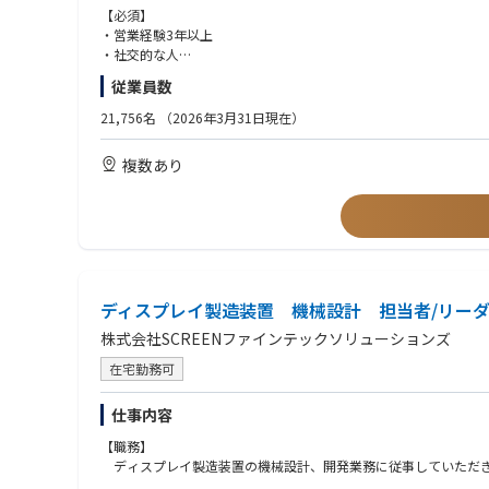
国内での営業活動が中心ですが、ご自身一人で仕事を回せる状況
【必須】
・営業経験3年以上
・社交的な人
【京都】
・探求心の強い人
従業員数
〈日系民生向け営業〉
産機・家電・部品業界各メーカへの営業活動全般。拡販活動のほ
【歓迎】
21,756名
（2026年3月31日現在）
・顧客需要・ニーズの把握と商品の提案
・自動車/産機/家電業界での営業経験
・競合や市場動向などの情報収集
複数あり
・顧客との価格、納期折衝
・事業・製造部門との社内調整・交渉（顧客提示価格・デリバリ
・品質不具合発生時の顧客対応（顧客状況の把握と社内QC部門と
〈ポジションの特徴〉
メーカへの直販営業として、顧客と直に対話をすることでスピーデ
※勤務地はご希望に応じた形でご選択可能です。
ディスプレイ製造装置 機械設計 担当者/リー
株式会社SCREENファインテックソリューションズ
在宅勤務可
仕事内容
【職務】
ディスプレイ製造装置の機械設計、開発業務に従事していただ