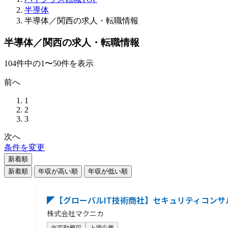
半導体
半導体／関西の求人・転職情報
半導体／関西の求人・転職情報
104
件
中の
1
〜
50
件を表示
前へ
1
2
3
次へ
条件を変更
新着順
新着順
年収が高い順
年収が低い順
◤【グローバルIT技術商社】セキュリティコンサ
株式会社マクニカ
在宅勤務可
上場企業