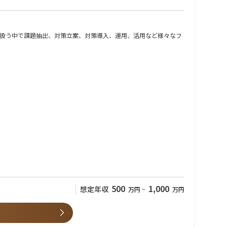
扱う中で課題抽出、対策立案、対策導入、運用、活用など様々なフ
注後の設計・構築・運用まで関わる機会もあり、技術だけでなく幅
ィの姿を描き、実現まで伴走することが私たちの役割です。
500
1,000
想定年収
万円
~
万円