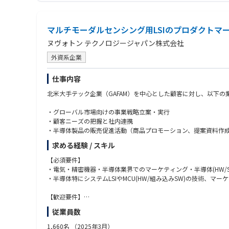
・生成AIやデータ分析を活用した業務改善経験
★働き方
●求める人物像
・在宅勤務の頻度：週1回程度出社いただきます。
マルチモーダルセンシング用LSIのプロダクトマ
・お客様の課題解決に喜びを感じる方
・出張の有無：あり（国内・海外）
・新しい技術や知識の習得を楽しめる方
ヌヴォトン テクノロジージャパン株式会社
・セキュリティを技術だけでなく事業視点で考えたい方
・チームで協力しながら価値を創出したい方
外資系企業
・前例のないことにも前向きに挑戦できる方
仕事内容
北米大手テック企業（GAFAM）を中心とした顧客に対し、以下の
・グローバル市場向けの事業戦略立案・実行
・顧客ニーズの把握と社内連携
・半導体製品の販売促進活動（商品プロモーション、提案資料作
求める経験 / スキル
【必須要件】
・電気・精密機器・半導体業界でのマーケティング・半導体(HW/S
・半導体特にシステムLSIやMCU(HW/組み込みSW)の技術、マ
【歓迎要件】
・GAFAMを含むグローバルテック企業との取引経験
従業員数
・半導体業界または電子部品業界でのマーケティング・設計/開発
・半導体、特にシステムLSI開発の経験・知見を持つ方を優遇、
1,660名
（2025年3月）