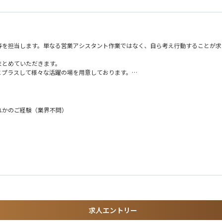
等を担当します。単なる営業アシスタント作業ではなく、自ら考え行動することが求
まとめていただきます。
にプラスして様々な活躍の場を用意しております。
れかのご経験（業界不問）
成
準化に向けたシステム改修
ンバーのとりまとめをご担当いただきます。将来的には管理職を目指すことも可能で
験することが可能です。
以外は在宅勤務が可能ですので、平均週1回の出社ペースです。
中心）
求人エントリー