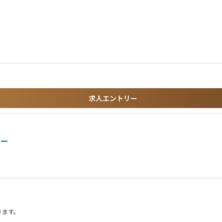
になれば、海外出向の機会も創出可能です。また、売上拡大に伴い順次組織拡大も行
か、変更・廃番申請、取引環境の改善活動などを行う
調整など）
の連携、求償交渉など）
求人エントリー
ィーかつダイナミックな情報に触れ、AIサーバ・家電・産機・部品・車載機器など
ダー
きます。