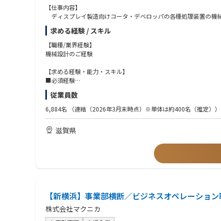
【仕事内容】
ディスプレイ製造向けコータ・デベロッパの各種処理装置の機械
装置は洗浄処理、塗布処理、熱処理、現像処理の中から適正をみ
求める経験 / スキル
【求人魅力】
【職種/業界経験】
弊社のディスプレイ製造向けコータ・デベロッパは世界シェアNo
機械設計のご経験
メーカの一員として世界と戦う経験をしていただけます。ご入社
することも可能です。
【求める経験・能力・スキル】
■必須経験
①機械設計業務経験
従業員数
②装置設計業務経験
■歓迎条件
6,884名
（連結（2026年3月末時点）※単体は約400名（推定））
・解析業務経験（構造解析、流体解析、熱解析）
・CADツール操作スキル（2D/3D問わず）
滋賀県
・装置開発業務経験
【歓迎】TOEIC420点以上
【新横浜】事業部横断／ビジネスオペレーション
株式会社マクニカ