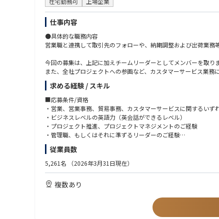
在宅勤務可
上場企業
仕事内容
●具体的な職務内容
営業職と連携して取引先のフォローや、納期調整および出荷業務
今回の募集は、上記に加えチームリーダーとしてメンバーを取り
また、全社プロジェクトへの参画など、カスタマーサービス業務
求める経験 / スキル
下記在籍社員の業務範囲を参考までに記載します。
■応募条件/資格
・仕入先メーカーへの発注や商品の納期調整業務
・営業、営業事務、貿易事務、カスタマーサービスに関するいず
・仕入先メーカーへ提出する売上実績や売上見込等のレポート作
・ビジネスレベルの英語力（英会話ができるレベル）
・商品の入出荷管理やオペレーション業務の標準化・効率化・平
・プロジェクト推進、プロジェクトマネジメントのご経験
・管理職、もしくはそれに準ずるリーダーのご経験
■キャリアパス
・学歴：高専卒以上
従業員数
まずはチームリーダーとして、カスタマーサービス業務に加えメ
・普通自動車免許（第一種）
また、ご希望に応じて半導体商社のオペレーション業務全般を経
5,261名
（2026年3月31日現在）
■歓迎/経験・能力
★働き方
・ITやシステム運用に関する業務経験
複数あり
在宅勤務：月に3回、シフト制で出社日を設けております。それ
・物流業界のご経験
出張：国内月1回程度、海外年2〜3回程度（アメリカ、アジア圏
●求める人物像
■特徴・魅力：
・高いコミュニケーション能力