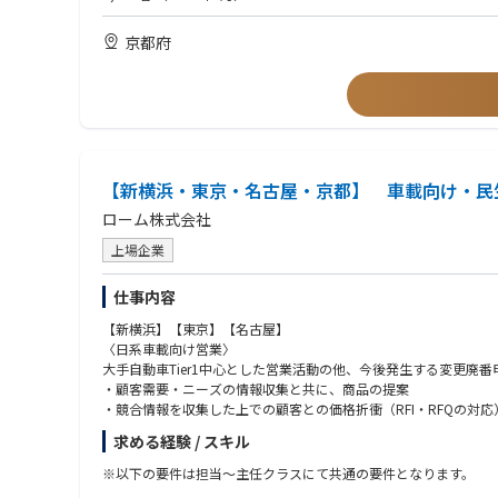
・経理・法律・経営戦略に関する専門知識
・半導体またはマルチモーダルセンシング関連業界でのマーケテ
京都府
・ MBAまたは同等のビジネス知識
【新横浜・東京・名古屋・京都】 車載向け・民
ローム株式会社
上場企業
仕事内容
【新横浜】【東京】【名古屋】
〈日系車載向け営業〉
大手自動車Tier1中心とした営業活動の他、今後発生する変更廃
・顧客需要・ニーズの情報収集と共に、商品の提案
・競合情報を収集した上での顧客との価格折衝（RFI・RFQの対応
・事業部サイドとの社内調整・交渉（顧客提示価格・デリバリ調
求める経験 / スキル
〈ポジションの特徴〉
※以下の要件は担当～主任クラスにて共通の要件となります。
自動車Tier1の大手企業を担当いただきます。