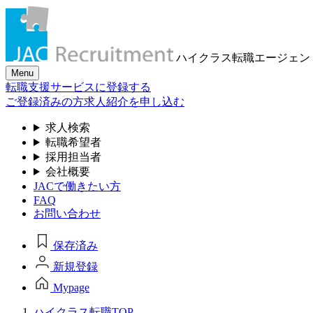
ハイクラス転職
エージェン
Menu
転職支援サービスに登録する
ご登録済みの方
求人紹介を申し込む
求人検索
転職希望者
採用担当者
会社概要
JACで働きたい方
FAQ
お問い合わせ
保存済み
新規登録
Mypage
ハイクラス転職TOP