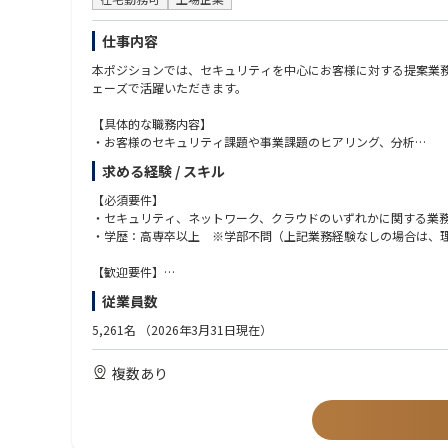
仕事内容
本ポジションでは、セキュリティを中心にお客様に対する提案業
ェーズで活躍いただきます。
【具体的な職務内容】
・お客様のセキュリティ課題や事業課題のヒアリング、分析
・セキュリティ成熟度評価および改善計画（ロードマップ）の策
求める経験 / スキル
・セキュリティ対策の優先順位付けと実行計画の提案
・経営層から情報システム部門までを対象とした提案活動
【必須要件】
・最新脅威や市場動向の調査、ナレッジ発信
・セキュリティ、ネットワーク、クラウドのいずれかに関する業
営業担当とともにお客様との面談や提案活動をすることでニーズ
・学歴：高専卒以上 ※学部不問（上記業務経験なしの場合は、
広いビジネススキルが獲得できます。
【歓迎要件】
◤セキュアインサイトマップについて◢
・提案、設計構築、プロマネ等のSE業務経験
従業員数
企業のセキュリティ戦略立案を支援する自社製品です。
・顧客折衝経験
「すべてのセキュリティ組織を勇気づける」をミッションに、単
・IT戦略、セキュリティ戦略、システム化計画等の策定経験（情
5,261名
（2026年3月31日現在）
・顧客課題の整理やロードマップ作成経験
★本ポジションの魅力
・経営層または部門責任者向けの提案経験
複数あり
・経営層から現場担当者まで幅広い顧客と関われる
・セキュリティアセスメントやリスク評価の経験
・特定メーカーに依存せず最適なセキュリティ戦略を提案できる
・プロジェクトマネージャーまたはプロジェクトリーダー経験
・上流の課題整理から実装まで一気通貫で支援できる
・CISSP、情報処理安全確保支援士、CISA等の資格保有
・クラウド、ネットワーク、エンドポイント、AIなど幅広い技術
・コンサルティング業務経験
・成長中サービスの立ち上げフェーズに関われる