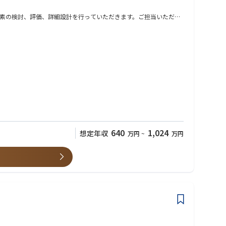
素の検討、評価、詳細設計を行っていただきます。ご担当いただく
する形となり、そちらへの委託管理も業務に含みます。
イや半導体など未来に欠かせない最先端技術分野において、製造装置
を想定しており、その中で自身のアイデアや意見を装置設計に反映
640
1,024
想定年収
万円
~
万円