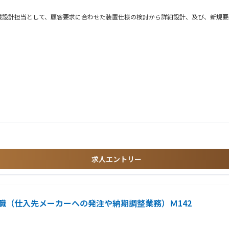
設計担当として、顧客要求に合わせた装置仕様の検討から詳細設計、及び、新規要
て判断させていただきます。なお、各種図面作成作業については外部協力企業に委託
.1であり、業務を通じて高い技術力や知識を習得いただけます。また、ディスプレ
後は、部品単体や部分的な機構だけでなく、装置単位での設計を担っていただくこと
求人エントリー
職（仕入先メーカーへの発注や納期調整業務）Ｍ142