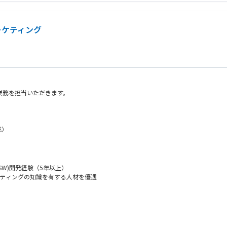
ーケティング
業務を担当いただきます。
成）
W)開発経験（5年以上）
ーケティングの知識を有する人材を優遇
経験（5年以上）
マーケティング経験がなくてもチャレンジしたい人も歓迎