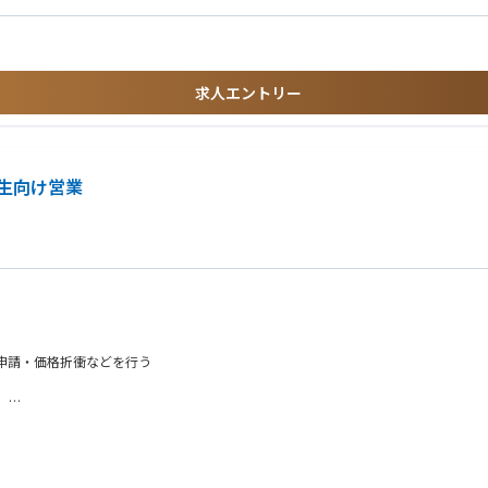
ィング経験歓迎
求人エントリー
生向け営業
番申請・価格折衝などを行う
）
整など）