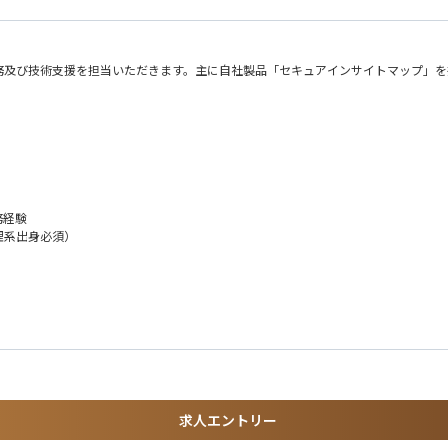
務及び技術支援を担当いただきます。主に自社製品「セキュアインサイトマップ」を
定
務経験
や課題を掘り起こし、お客様のセキュリティ課題を解決します。案件によっては、受
理系出身必須）
なる製品提案ではなく、お客様の事業戦略や経営課題を理解し、あるべきセキュリテ
報システム部門でのご経験も可）
求人エントリー
領域に携われる