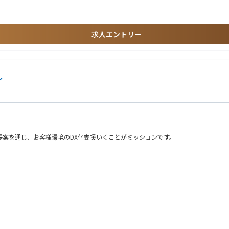
求人エントリー
～
の商品提案を通じ、お客様環境のDX化支援いくことがミッションです。
います。
いる方がほとんどです。それらのリモート操作やデータ収集に関するニーズに合わせ
を含めたいわゆる”飛び込み営業”は一切行いません。
ライセンスの形態を取っているため、お客様の利用状況に応じて、契約継続に向けた