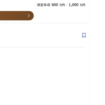
600
1,000
想定年収
万円
~
万円
て、商品の活用方法などを提案していく為、コンサルティング営業
対応を行います。