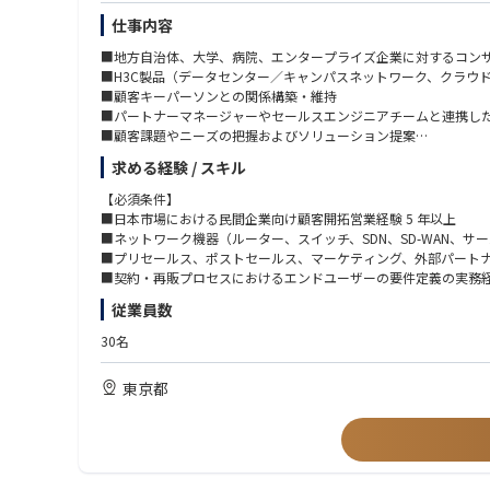
仕事内容
■地方自治体、大学、病院、エンタープライズ企業に対するコン
■H3C製品（データセンター／キャンパスネットワーク、クラウド型
■顧客キーパーソンとの関係構築・維持
■パートナーマネージャーやセールスエンジニアチームと連携し
■顧客課題やニーズの把握およびソリューション提案
■担当地域・指名アカウントに基づくマーケティングプランの立
求める経験 / スキル
【必須条件】
■日本市場における民間企業向け顧客開拓営業経験 5 年以上
■ネットワーク機器（ルーター、スイッチ、SDN、SD-WAN、サ
■プリセールス、ポストセールス、マーケティング、外部パート
■契約・再販プロセスにおけるエンドユーザーの要件定義の実務
従業員数
【歓迎条件】
■社内外のあらゆるレベルの関係者と円滑な関係を構築・維持で
30名
■ビジネスプランの作成、営業プロセスの文書化、営業目標達成
■顧客および地域パートナーへの出張対応が可能な方
東京都