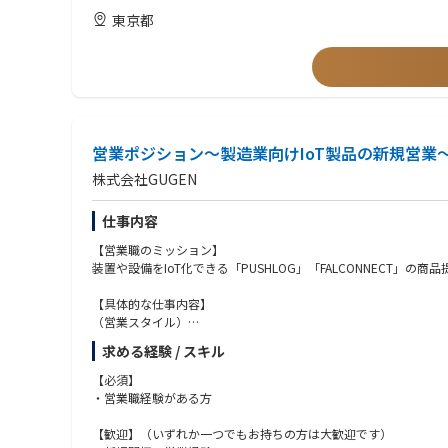
■顧客および地域パートナーへの出張対応が可能な方
東京都
営業ポジション～製造業向けIoT製品の新規営業
株式会社GUGEN
仕事内容
【営業職のミッション】
装置や設備をIoT化できる「PUSHLOG」「FALCONNECT」
【具体的な仕事内容】
（営業スタイル）
・営業エリアは全国にわたるため、商談はすべてオンラインで行
求める経験 / スキル
・お客様は製造業を中心に、何らかの装置やセンサを利用されて
の側面が強いです。
【必須】
・一定のリード顧客に対するアプローチがメインのため、テレアポ
・営業職経験がある方
（お客様フォロー）
・新規営業の比率が高いですが、当社商品はサブスクリプション
【歓迎】（いずれか一つでもお持ちの方は大歓迎です）
（PR活動業務）