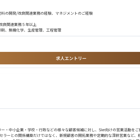
）
ど）
塗料の開発/改良関連業務の経験、マネジメントのご経験
良関連業務５年以上
計、塗装や評価手法を経験とともに構築していただきます。
、無機化学、生産管理、工程管理
ムのマネージメントなどを担当いただき、海外拠点との連携と技術交流、グローバル
特許取得などを通じ企画力や開発プロセスも併せて発揮していただきたいと考えてい
求人エントリー
ー・中小企業・学校・行政などの様々な顧客候補に対し、SIer向けの営業活動を
のリセラーとの関係構築だけではなく、新規顧客の開拓業務や定期的な深耕営業など