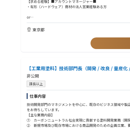
・アカウントマネージャー（もしくはプリセールス）：主要顧客
【求める経験】■アカウントマネージャー■
・有形（ハードウェア）商材の法人営業経験ある方
＜会社特徴＞
日本市場は現在も順調に成長を続けており、事業拡大フェーズな
or
個々の経験・スタイル・強みを尊重する風土があり、主体的に考
また、将来的なキャリアパスも多様で、営業・技術いずれの方向
【求める経験】■プリセールス■
東京都
・サーバー製品知識
・サーバー設定、操作の実務経験
・RHEL (RedHat 企業版）、VMware、HCIに関するスキル
＝＝＝＝＝＝＝＝＝＝＝＝＝＝＝＝＝＝＝＝＝＝＝＝＝＝＝
【共通する歓迎スキル】
・サーバー、ストレージ、IT、コンピューティング関連業界経験
【工業用塗料】技術部門長（開発 / 改良 / 量産化
・IT、インターネット、キャリア通信関連業界、教育機関、大学
非公開
課長以上
仕事内容
技術開発部門のマネジメントを中心に、既存のビジネス領域や製
をお待ちしています。
【主な業務内容】
① カーボンニュートラル社会実現に貢献する塗料開発業務（開
② 新規市場及び既存市場における商品開発のための企画立案、