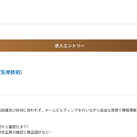
のアカウントマネジメントおよびビジネス拡大
らではの裁量とチャンスがあります。
え行動できる環境で、ご自身の能力を最大限発揮していただけます。
でも専門性を高めていける点が大きな魅力です。
求人エントリー
 /生産技術）
関連もしくは科学機関関連の人脈がある方は優遇
品知識及び技術に捉われず、チームビルディングを行いながら自由な発想で積極果敢
発から量産化まで）
要求品質の確認と商品設計など