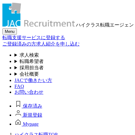
ハイクラス転職
エージェン
Menu
転職支援サービスに登録する
ご登録済みの方
求人紹介を申し込む
求人検索
転職希望者
採用担当者
会社概要
JACで働きたい方
FAQ
お問い合わせ
保存済み
新規登録
Mypage
ハイクラス転職TOP