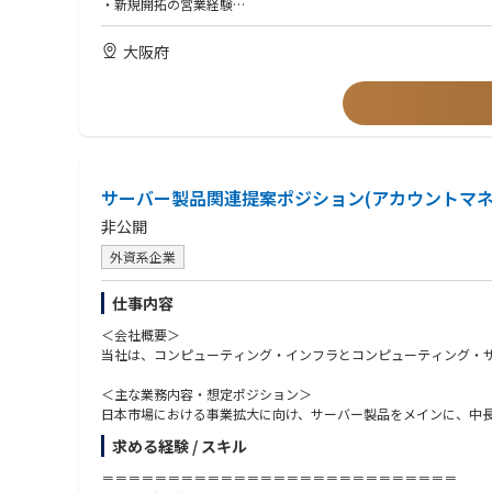
・新規開拓の営業経験
・展示会への出展が主なPR活動となり、年間に2～4回程度出展
・自社プロダクトの営業経験
・IT業界・製造業・FA業界での営業経験
大阪府
［キャリアイメージ］
・ベンチャーマインドをもって主体的にスキル習得をし、キャリ
●少数精鋭で事業拡大に取組んでいるため、会社の成長とご自身
●飛び込み営業を行わないため、お客様の課題解決に向けた提案
●業界や商品特徴の理解を進める中で、最新の技術（クラウド、
サーバー製品関連提案ポジション(アカウントマネ
非公開
外資系企業
仕事内容
＜会社概要＞
当社は、コンピューティング・インフラとコンピューティング・サ
＜主な業務内容・想定ポジション＞
日本市場における事業拡大に向け、サーバー製品をメインに、中
求める経験 / スキル
ご経験・強みに応じて、以下の役割を軸にご活躍いただくことを
＝＝＝＝＝＝＝＝＝＝＝＝＝＝＝＝＝＝＝＝＝＝＝＝＝＝＝