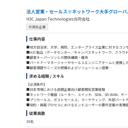
法人営業・セールス※ネットワーク大手グローバ
H3C Japan Technologies合同会社
外資系企業
仕事内容
■地方自治体、大学、病院、エンタープライズ企業に対するコン
■H3C製品（データセンター／キャンパスネットワーク、クラウド型
■顧客キーパーソンとの関係構築・維持
■パートナーマネージャーやセールスエンジニアチームと連携し
■顧客課題やニーズの把握およびソリューション提案
■担当地域・指名アカウントに基づくマーケティングプランの立
求める経験 / スキル
【必須条件】
■日本市場における民間企業向け顧客開拓営業経験
■ネットワーク機器（ルーター、スイッチ、SDN、SD-WAN、サ
■プリセールス、ポストセールス、マーケティング、外部パート
■契約・再販プロセスにおけるエンドユーザーの要件定義の実務
従業員数
【歓迎条件】
■社内外のあらゆるレベルの関係者と円滑な関係を構築・維持で
30名
■ビジネスプランの作成、営業プロセスの文書化、営業目標達成