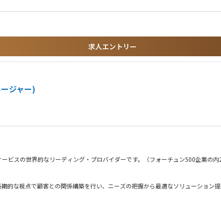
します。事前準備や出展時のお客様応対などを行います。
アアップを目指したい方
の成長をリアルに感じる事が出来ます。
検討など、顧客満足度を高める営業活動に注力できます。
求人エントリー
セキュリティ、通信規格など）を学ぶことができるため、単なるモノ売りではなく、
ージャー)
ービスの世界的なリーディング・プロバイダーです。（フォーチュン500企業の内2
長期的な視点で顧客との関係構築を行い、ニーズの把握から最適なソリューション提
想定しています。