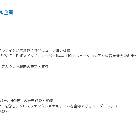
ル企業
サルティング営業およびソリューション提案
Wi-Fi、PoEスイッチ、サーバー製品、HCIソリューション等）の営業機会の創出
たアカウント戦略の策定・実行
案・実施
ーバー、HCI等）の販売経験・知識
ナーを含む、クロスファンクショナルチームを主導できるリーダーシップ
経験
きるコミュニケーションスキル
に関する実績