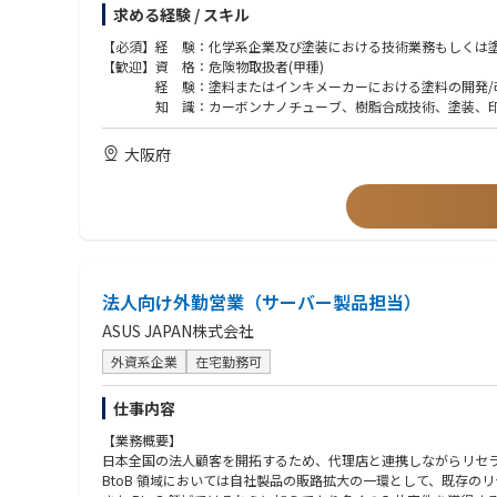
③ 開発商品の国内外市場導入（海外拠点への技術移管対応含む
求める経験 / スキル
④ 開発技術の環境貢献度合いの可視化活動（LCA策定）
⑤ テクニカルサービス（顧客要望の対応、塗料施工現場対応な
【必須】経 験：化学系企業及び塗装における技術業務もしくは
⑥ 開発チーム、及び部門マネジメント
【歓迎】資 格：危険物取扱者(甲種)
【当ポジションへの期待】
経 験：塗料またはインキメーカーにおける塗料の開発/改
入社後は各領域の様々な商品開発に必要なビジネス環境や塗料設
知 識：カーボンナノチューブ、樹脂合成技術、塗装、印刷
その後各プロジェクトの担当者として計画立案、塗料設計、チー
品開発と市場導入だけでなく、新規技術の構築、社内技術報告、
大阪府
法人向け外勤営業（サーバー製品担当）
ASUS JAPAN株式会社
外資系企業
在宅勤務可
仕事内容
【業務概要】
日本全国の法人顧客を開拓するため、代理店と連携しながらリセラ
BtoB 領域においては自社製品の販路拡大の一環として、既存