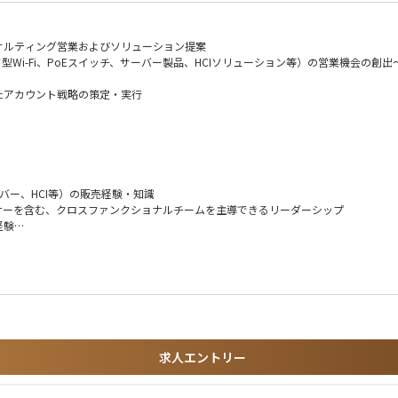
サルティング営業およびソリューション提案
Wi-Fi、PoEスイッチ、サーバー製品、HCIソリューション等）の営業機会の創出
たアカウント戦略の策定・実行
案・実施
ーバー、HCI等）の販売経験・知識
ナーを含む、クロスファンクショナルチームを主導できるリーダーシップ
経験
きるコミュニケーションスキル
に関する実績
求人エントリー