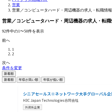
営業
営業／コンピュータハード・周辺機器の求人・転職情報
営業／コンピュータハード・周辺機器の求人・転職
92
件
中の
1
〜
50
件を表示
前へ
1
2
次へ
条件を変更
新着順
新着順
年収が高い順
年収が低い順
シニアセールス※ネットワーク大手グローバル企
H3C Japan Technologies合同会社
外資系企業