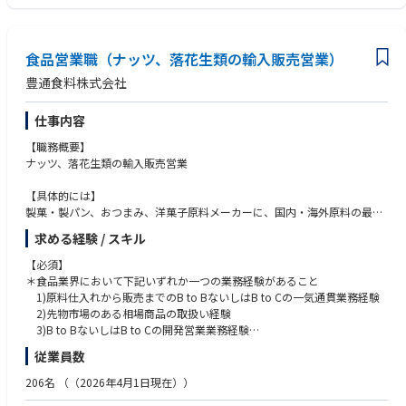
食品営業職（ナッツ、落花生類の輸入販売営業）
豊通食料株式会社
仕事内容
【職務概要】
ナッツ、落花生類の輸入販売営業
【具体的には】
製菓・製パン、おつまみ、洋菓子原料メーカーに、国内・海外原料の最適
な提案を行い、安心・安全な食の提供を安定的に消費者の皆様にお届けす
求める経験 / スキル
ることがミッションです。ナッツ・ドライフルーツグループの営業とし
て、サプライヤー選定、規格確認、相場確認、価格交渉、買付、輸入手
【必須】
続、国内販売、商品・為替ポジション管理、在庫管理、規格書作成、採算
＊食品業界において下記いずれか一つの業務経験があること
管理など仕入から販売まで一連の業務をお任せします。
1)原料仕入れから販売までのB to BないしはB to Cの一気通貫業務経験
部員一人一人が担当する商品・業界ではトップクラスの知識を獲得するこ
2)先物市場のある相場商品の取扱い経験
とを目指し、さらにチームパワーを生かして協働でもって、美味しさや健
3)B to BないしはB to Cの開発営業業務経験
康など今後の新たな食の課題にも取り組んでいきます。
＊簿記３級レベルの会計知識を有すること
従業員数
※担当商品は各種ナッツ・落花生類を予定しています。
＊普通自動車免許
※国内出張は月1～2回、海外出張は年2～5回程度です。
206名
（（2026年4月1日現在））
【尚可】