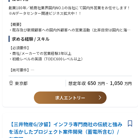
創業180年／紙商社業界国内NO.1の当社にて国内外営業をお任せします！
※AIデータセンター関連ビジネス拡大中！！
【概要】
・既存及び新規顧客への国内外顧客への営業活動（比率目安は国内と海外
は半々です。）
求める経験 / スキル
・海外に関しては欧米・及び韓国を中心に、アフリカ以外の全域を網羅し
ています。
【必須要件】
・商社/メーカーでの営業経験3年以上
【主な業務】
・初級レベルの英語（TOEIC600レベル以上）
①製品の仕入販売 ②加工品販売
・主に国内メーカーから製品もしくは原反の仕入。
【尚可要件】
・国内外の加工会社への加工調整。
・ビジネスレベルの英語
・海外電子部品・エレクトロニクスメーカーへの販売。
・素材領域（化学素材）の取り扱い経験
650
1,050
東京都
想定年収
万円
~
万円
・エレクトロニクス関連での営業経験
・貿易営業の経験
将来的には海外駐在の可能性もあります（希望者歓迎）
求人エントリー
新規営業(新規仕入先・新商材の企画・開発等）得意な方歓迎します！
【事業部紹介リンク】
https://www.kamipa.co.jp/recruit/field/05/
【三井物産G/汐留】インフラ専門商社の伝統と強み
を活かしたプロジェクト案件開発（蓄電所含む）/
※待遇面は業界最高水準です。加えて住宅補助制度（満38歳まで）もあり