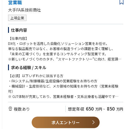
・報告書・契約書等のの作成・レビュー
営業職
大手FA系技術商社
【社風・環境】
■貿易専門商社という立場から、海外とのビジネスが必然となります。住
上場企業
友商事との関連からプロジェクトの規模が長大になることも多く、スケー
ルの大きい職務内容に携わることができます。
仕事内容
■商社と言うと少し堅いイメージを持つかもしれませんが、いち早く在宅
勤務やスーパーフレックス勤務を導入するなど、時代の流れに合わせた会
【仕事内容】
社運営を行っています。直近ではSDGs・人的資本経営・DE&I推進など
DX化・ロボットを活用した自動化ソリューション営業をお任せ。
様々なことに取り組んでいます。
単なる製品販売ではなく、お客様の製造ラインの課題を深く理解し、
「未来の工場づくり」を支援するコンサルティング型営業です。
※新しいモノづくりのカタチ、”スマートファクトリー”に向け、経営課題
に対し、ゼロから仕組みを創出します。
求める経験 / スキル
工場のネットワークシステム、在庫管理、電力監視システムなど営業と技
術の合わせ技でモノづくりのあらゆる課題を根本から改善します。
【必須】以下いずれかに該当する方
・FAシステム/制御機器/生産設備の営業経験をお持ちの方
【具体的には】
・機械設計・生産技術など、メカ領域の知識をお持ちの方（営業未経験
さまざまな業種のお客様の課題をヒアリングし、当社が蓄積してきたFA・
可）
ロボット技術と新技術を組み合わせたソリューションを提案を行う。
※ OJT体制が充実しており、営業未経験者・文系出身者も活躍中です
機器単品ではなく、ライン構成やメカ構想まで踏み込んだ提案で顧客課題
を解決。
【特に歓迎するご経験】
650
850
複数あり
想定年収
万円
~
万円
入社後は1年程度OJT、取扱いメーカーの技術研修・社内外勉強会でスキル
・ロボット／装置のメカ設計経験
取得
・搬送装置・治具設計・設備改造などの機械構想経験
営業活動は近畿エリア（2府・4県）が中心。社有車または電車移動
求人エントリー
・FA装置のレイアウト・工程設計の経験
※案件により九州・中国・四国方面への出張あり
・メカと制御を組み合わせた自動化構想に携わった経験