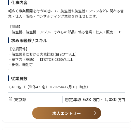
仕事内容
・2024年5月発表の中期経営計画では、収益力強化、投資促進、商社機能
強化、経営基盤強化を基本方針とし、連結経常利益145億円、ROE10.0%
幅広く事業展開を行う当社にて、航空機や航空機エンジンなどに関わる営
以上、ROIC6.5%、自己資本比率21%以上を2026年度目標としています。
業・仕入・販売・コンサルティング業務をお任せします。
・2024〜2026年に230億円（DX&IT関連30億円）を投資予定
【詳細】
・航空機、航空機エンジン、それらの部品に係る営業・仕入・販売・コン
サルティング業務
求める経験 / スキル
・航空関連商材における海外企業の本邦内代理店業務
・当部門におけるビジネスの新規開拓・企画・立案
【必須要件】
・航空業界における実務経験 (目安3年以上)
・語学力（英語）：目安TOEIC860点以上
・出張、転勤可
【歓迎要件】
従業員数
・航空機の売却若しくはリース返却対応の実務経験
・航空機リース業界での実務経験、または航空機リースに関わる業務経験
2,493名
（（単体471名）※2025年12月31日時点）
・海外企業との交渉経験、海外駐在経験のある方
・財務会計に関する知識
628
1,080
東京都
想定年収
万円
~
万円
・法務(契約面)知識
求人エントリー