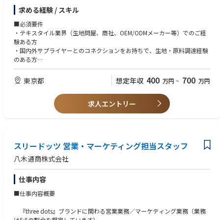
求める経験 / スキル
◆主な業務
■必須要件
・顧客ニーズに応じた最適な素材（生地）の企画・提案
・テキスタイル業界（生地問屋、商社、OEM/ODMメーカー等）でのご経
・国内外サプライヤーからの素材調達（欧州・日本・アジア各国）
験ある方
・素材の開発及び提案・別注対応業務
・国内外サプライヤーとのコネクションをお持ちで、生地・原料調達経験
・品質管理・納期管理
のある方
・OEM/ODM担当者と連携した製品提案
・ビジネスでの英語使用経験のある方
・国内外サプライヤーとの折衝
400
700
東京都
想定年収
万円
~
万円
求人エントリー
◆求める人物像
・社内外の関係者と円滑にコミュニケーションを図れる方
・フットワーク軽く主体的にアクション出来る方
・変化対応に柔軟で、課題に対して積極的に対応・解決できる方
・チームワークを大切にしながら業務を推進できる方
スリードッツ 営業・マーケティング担当スタッフ
八木通商株式会社
仕事内容
■仕事内容概要
『three dots』ブランドに関わる営業業務／マーケティング業務（業務
は5:5の割合を想定しています）