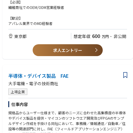
・品質試験、確認、副資材の手配
【必須】
・ASEANのOEMを依頼する協力工場へのサンプル指示
繊維商社でのOEM/ODM営業経験者
・価格、納期確認
・量産の品質、進捗確認
【歓迎】
アパレル業界でのMD経験者
600
東京都
想定年収
非公開
万円
~
求人エントリー
半導体・デバイス製品 FAE
大手電機・電子の技術商社
上場企業
仕事内容
規格品からユーザー仕様まで、顧客のニーズに合わせた高集積度の半導体
やデバイス製品を提供・マイコンのソフトウエア開発及びFPGAのサンプ
ルデザイン作成を手掛ける同社において、事務機／情報通信／自動車／住
設等の関連部門に対し、FAE（フィールドアプリケーションエンジニア）