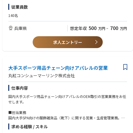
程度
従業員数
【歓迎条件】
■機械設備関連業務の経験をお持ちの方
140名
■理系（特に電気・機械）出身の方。
500
700
兵庫県
想定年収
万円
~
万円
求人エントリー
大手スポーツ用品チェーン向けアパレルの営業
丸紅コンシューマーリンク株式会社
仕事内容
国内大手スポーツ用品チェーン向けアパレルのOEM取引の営業業務をお任
せします。
■担当業務
国内大手SPA向けの服飾雑貨品（靴下）に関する営業・生産管理業務。
・客先への素材、デザイン提案
求める経験 / スキル
・仕様書、見積作成