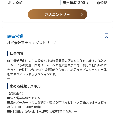
課以上のマネジメント経験
800
東京都
想定年収
非公開
万円
~
ーとの情報共有、連携を行い、組織として業務を遂行するため、コミュニ
ケーション能力を必要とします。また客先指定のシステムへの対応なども
【求める人物像】
あり、PC操作、エクセルでの業務は必須です。
求人エントリー
モノづくり・品質への拘りがあり、またチームでの情報共有・連携によ
また課、チームのリーダーとして、チームマネジメント、客先・仕入先と
り、大手向けOEM取引を組織で対応できる方。
の折衝、予算管理、各種マネジメントなど主体的に推進頂ける方を募集し
ています。
設備営業
当社では各商品に関する専門知識の高いメンバーが集まり、商品に使用す
る原料の選定・開発からから始まり、製品の仕様設計、量産時の品質確保
株式会社富士インダストリーズ
などを行うことで、お客様の求める商品を実現しています。グローバルな
サプライチェーンの中から最適な原料、生産背景を設計し、商品を作り出
仕事内容
す手触り感、チームメンバーとクリエイティブな議論を行い、課題を乗り
越えていく達成感や一体感などものづくりの醍醐味を一緒に経験し、主体
航空機業界向けに生産設備や検査装置装置の販売をお任せします。海外メ
的に事業を推進して頂ける方を募集いたします。
ーカーからの調達、国内メーカーへの提案営業までを一貫して担当いただ
きます。仕様打ち合わせから試運転立ち会い、納品までプロジェクト全体
をマネジメントするポジションです。
◆装置、部品販売における営業活動
求める経験 / スキル
◆装置販売におけるプロジェクトマネジメント
◆国内/海外企業との交渉/協業活動（主にメール/Web会議）
【必須条件】
◆国内/海外の現場同行や装置試運転の立ち合い
■法人営業経験がある方
◆その他貿易商社としての業務全般
■海外メーカーへの出張訪問・交渉が可能なビジネス英語スキルをお持ち
の方（TOEIC 600点程度）
【出張】■国内：1～2回/月(1～2泊/回)程度■海外：1～2回/年(1週間/回)
■MS Office（Word、Excel等）が使用できる方。