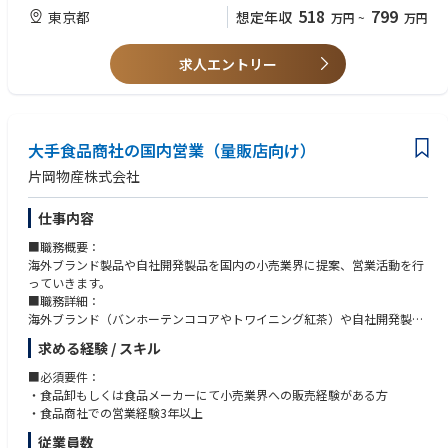
＊グローバル力を有し、ビジネスレベルの英語力をお持ちの方
518
799
東京都
想定年収
万円
~
万円
＊顧客の問題解決営業、商品提案ができる方
＊現地現物で生産現場に入り込んで改善作業、規格策定作業ができる方
＊食品の基礎的な品質管理能力を有する方
求人エントリー
【求めるタイプ】
＊明るく積極的でフットワークの軽い方
＊海外とのやり取りが苦にならない方
大手食品商社の国内営業（量販店向け）
＊物事をしっかりと考えて最後までやり切れる方
＊自分の考えを持ちつつ、チームとしての意見調整もできる方
片岡物産株式会社
仕事内容
■職務概要：
海外ブランド製品や自社開発製品を国内の小売業界に提案、営業活動を行
っていきます。
■職務詳細：
海外ブランド（バンホーテンココアやトワイニング紅茶）や自社開発製品
（モンカフェ、辻利）等を量販店、コンビニエンスストアに営業活動
求める経験 / スキル
致します。担当先と一緒に企画を提案したり、オリジナル商品を開発する
など、自社取扱い製品を通じて、百貨店や量販店の売上があがること
■必須要件：
を常に考えて頂きます。
・食品卸もしくは食品メーカーにて小売業界への販売経験がある方
・食品商社での営業経験3年以上
従業員数