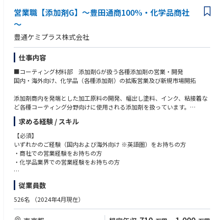
営業職【添加剤G】～豊田通商100%・化学品商社
～
豊通ケミプラス株式会社
仕事内容
■コーティング材料部 添加剤Gが扱う各種添加剤の営業・開発
国内・海外向け、化学品（各種添加剤）の拡販営業及び新規市場開拓
添加剤商内を発端とした加工原料の開発、幅出し塗料、インク、粘接着な
ど各種コーティング分野向けに使用される添加剤を扱っています。
求める経験 / スキル
海外サプライヤーの原料を取り扱っており、既存商内・商材の深堀や拡販
および新規案件の構築にも注力しています。
【必須】
いずれかのご経験（国内および海外向け ※英語圏）をお持ちの方
将来的な規制に対応する商材、BCP観点での品揃え、環境に対応するよう
・商社での営業経験をお持ちの方
な付加価値のある新規ビジネスの取り組みにチャレンジしています。（新
・化学品業界での営業経験をお持ちの方
規開拓：2割 / 既存営業：8割）
【歓迎】
従業員数
※当初は、既存案件に従事いただく予定。その後はご本人の適性や志向を
・貿易実務のご経験をお持ちの方は尚可
踏まえ担当するビジネスをアサインします。将来的にはビジネスのプロジ
・TOEIC 600点以上
526名
（2024年4月現在）
ェクトマネージャーとして、プロジェクト全体を牽引していただくことを
・コーティング分野での業務経験をお持ちの方は歓迎
想定して