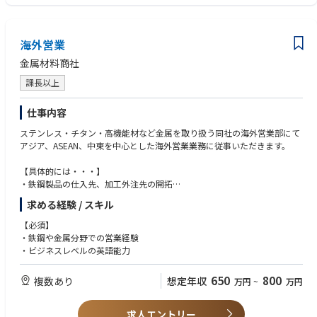
海外営業
金属材料商社
課長以上
仕事内容
ステンレス・チタン・高機能材など金属を取り扱う同社の海外営業部にて
アジア、ASEAN、中東を中心とした海外営業業務に従事いただきます。
【具体的には・・・】
・鉄鋼製品の仕入先、加工外注先の開拓
・主要顧客への営業活動
求める経験 / スキル
・新規販売先開拓
【必須】
■販売先：プラント関連企業、航空機関連企業、半導体関連企業 等
・鉄鋼や金属分野での営業経験
・ビジネスレベルの英語能力
650
800
複数あり
想定年収
万円
~
万円
求人エントリー