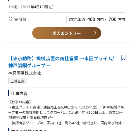
310名
（2025年4月1日現在）
400
700
東京都
想定年収
万円
~
万円
求人エントリー
【東京勤務】機械装置の商社営業 〜東証プライム/
神戸製鋼グループ〜
神鋼商事株式会社
上場企業
仕事内容
【仕事の内容】
〜東証プライム市場／連結売上高6,081億円（2025年度）／神戸製鋼グル
ープ唯一の商社機能としてグローバルに活躍／年休120日以上、残業15〜
25時間程度と就業環境良好〜
・神鋼商事グループは、国内13社、海外42社で構成され、国内及び海外に
おいて鉄鋼・鉄鋼原料・非鉄金属・機械・溶材を主体とした各種商品を展