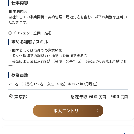
仕事内容
■ 業務内容
商社としての事業開発・契約管理・現地対応を含む、以下の業務を担当い
ただきます。
①プロジェクト企画・推進
・国内及び海外（特にアジア・中東・アフリカ・CIS地域）における発
求める経験 / スキル
電・送変電変電、系統安定化等のEPC案件の企画・立案
・顧客・パートナー企業との契約交渉、入札対応
・国内若しくは海外での営業経験
・プロジェクトスケジュール・予算・品質・安全の管理
・多文化環境での調整力・推進力を発揮できる方
・英語による業務遂行能力（会話・文書作成）（英語での業務未経験でも
②調達・ベンダー管理
可）
・機器・資材・サービスの調達業務
従業員数
・ベンダー選定・契約・納期管理
・海外現地法人・協力会社との調整業務
290名
（（男性152名：女性138名）＊2025年3月現在）
③現地対応・技術支援
600
900
東京都
想定年収
万円
~
万円
・現地施工管理、技術支援
・現地行政・地域関係者との調整
求人エントリー
④社内外ステークホルダー対応
・社内関連部門（法務・財務・リスク管理等）との連携
・社外ステークホルダー（政府機関・金融機関・弁護士事務所・会計事務
所等）との調整