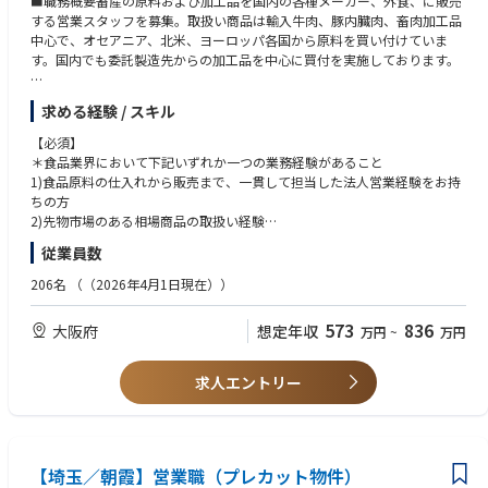
■職務概要畜産の原料および加工品を国内の各種メーカー、外食、に販売
する営業スタッフを募集。取扱い商品は輸入牛肉、豚内臓肉、畜肉加工品
中心で、オセアニア、北米、ヨーロッパ各国から原料を買い付けていま
す。国内でも委託製造先からの加工品を中心に買付を実施しております。
■具体的な業務
求める経験 / スキル
・国内外サプライヤーの選定、価格交渉
・バイヤーへの販売交渉
【必須】
・輸入手続き
＊食品業界において下記いずれか一つの業務経験があること
・相場確認
1)食品原料の仕入れから販売まで、一貫して担当した法人営業経験をお持
・新規商品開発など
ちの方
2)先物市場のある相場商品の取扱い経験
■当ポジションの魅力
＊ビジネス英会話レベル
従業員数
自らの考えた提案や携わった案件が商品化・メニュー化される醍醐味があ
＊普通自動車免許
ります。国内外のサプライヤーや販売先を対象としたグローバルかつ自由
206名
（（2026年4月1日現在））
度の高い営業を実施できます。
【歓迎】
＊歓迎、畜肉業界での営業経験
573
836
大阪府
想定年収
万円
~
万円
■アピールポイント
＊海外サプライヤーとの交渉経験
海外出張、国内出張は頻繁にあるので活発に営業したいかたにはうってつ
＊自ら顧客、仕入先、ビジネススキームを開発できるまたは開発意思があ
けです。担当業務にもよりますが海外に年間5-6回。国内出張に月3‐4回
る方。
求人エントリー
程度出ていただくイメージです。国内も大阪から全国をカバーしており北
＊TOEIC600点以上のスコアをお持ちの方（昇格要件の一つとして、TOEIC
海道から沖縄まで出張に行っています。
スコア基準を設けています。）
求めている【タイプ】
【埼玉／朝霞】営業職（プレカット物件）
自分でビジネスで創れる方/創ることに興味があるかたを希望しています。