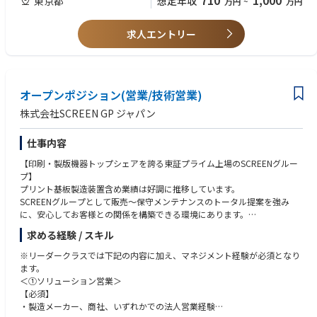
710
1,000
東京都
想定年収
万円
~
万円
います。
■求める人物像
コミュニケーションを取ることが好きな方を求めております。
▼営業スタイル・提案内容
お客様との商談においてもしっかりと対応できる、社交性のある方をイメ
求人エントリー
・既存顧客への提案領域拡大（例：1社に対する製品ラインナップの拡
ージしております。また、将来的には新しいビジネスを開拓していただく
充）
ため、開拓意識をお持ちであればなおよいです。
・技術課題に応じたソリューション営業
・社内関連部署との調整・協働
オープンポジション(営業/技術営業)
▼貿易・海外対応
株式会社SCREEN GP ジャパン
・海外スタッフ・海外駐在員との連携による営業戦略の立案・実行
・輸出入に関わる貿易実務
仕事内容
（輸出入書類の実務は事務担当がサポート）
【印刷・製版機器トップシェアを誇る東証プライム上場のSCREENグルー
■出張頻度：国内出張月1,2回・海外出張年1,2回
プ】
※頻度は個人差がございます。
プリント基板製造装置含め業績は好調に推移しています。
SCREENグループとして販売～保守メンテナンスのトータル提案を強み
■取扱商材
に、安心してお客様との関係を構築できる環境にあります。
・化学品（塗料、インク、粘接着など各種コーティング分野向けに使用さ
数字で見るSCREEN GPジャパン：https://screen-gpj.recruitment.jp/japa
れる添加剤）
求める経験 / スキル
n/data/detail/
・PEワックス、アクリルエマルション、光重合開始剤、紫外線吸収剤、光
※リーダークラスでは下記の内容に加え、マネジメント経験が必須となり
安定剤等
【この会社の特徴】
ます。
主力製品である株式会社SCREENグラフィックソリューションズの製品は
＜①ソリューション営業＞
■取引先
国内（世界）トップクラスシェアであり、顧客からは高い評価を頂いてい
【必須】
塗料・インク・接着剤メーカー
ます。ただし、顧客のニーズはSCREEN製品だけで解決できないこともた
・製造メーカー、商社、いずれかでの法人営業経験
くさんあります。そのため、当社独自の海外仕入れ商品を提案することで