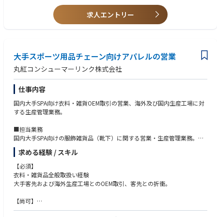
上記業務・サービスにおいて、営業として、以下のような業務をお任せし
※当社のコア事業である社会インフラ分野において、事業投資・サービ
ます。
ス・トレーディングなど、多様なビジネススキームを駆使し、さらなる事
求人エントリー
ユーザーとメーカーの間に立ち、トータルコーディネートを担っていただ
業拡大を目指しています。
きます。
■具体的な業務内容
・海外輸入業務
・新規ビジネスの検討
大手スポーツ用品チェーン向けアパレルの営業
・国内商売
丸紅コンシューマーリンク株式会社
・脱炭素・サーキュラーエコノミービジネスへの挑戦(蓄電所案件含む）
仕事内容
【入社された際に最初にお願いしたい業務、PJ】
機器輸入業務、新規事業検討、親会社との連携案件等を想定しており、ご
国内大手SPA向け衣料・雑貨OEM取引の営業、海外及び国内生産工場に対
経歴・ご希望・適性等を踏まえて決定致します。
する生産管理業務。
出張頻度：0~3回/月（案件により地域は異なります）、滞在期間は1日～3
■担当業務
日です。
国内大手SPA向けの服飾雑貨品（靴下）に関する営業・生産管理業務。
・客先への素材、デザイン提案
求める経験 / スキル
・仕様書、見積作成
・品質試験、確認、副資材の手配
【必須】
・ASEANのOEMを依頼する協力工場へのサンプル指示
衣料・雑貨品全般取扱い経験
・価格、納期確認
大手客先および海外生産工場とのOEM取引、客先との折衝。
・量産の品質、進捗確認
・上記業務のほか、必要に応じてASEAN地域の協力工場への出張あり
【尚可】
原料に関する知識
チームとして企画、営業、生産、品質の機能分担を行っており、各メンバ