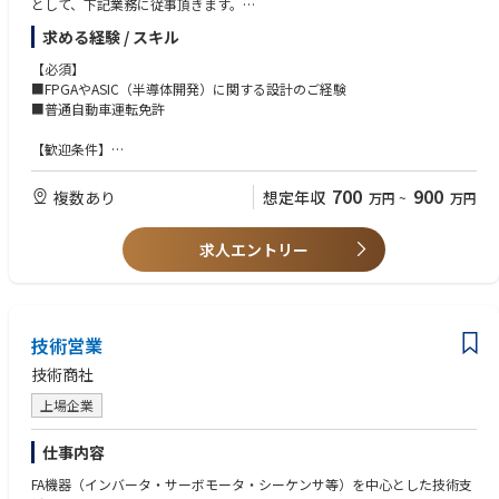
として、下記業務に従事頂きます。
求める経験 / スキル
【具体的には】
・顧客の製品に合わせて、メーカー製品と当社の技術を活用して半導体、
【必須】
デバイス製品を提案
■FPGAやASIC（半導体開発）に関する設計のご経験
・製品の立ち上げ、開発の技術サポート
■普通自動車運転免許
・不具合発生時、解決に向けてメーカーと連携して顧客対応、改善提案
等
【歓迎条件】
□半導体・デバイス製品の技術折衝の経験（FAE・開発・技術サポートな
【取扱い製品】
ど）
700
900
複数あり
想定年収
万円
~
万円
FPGA、ASIC
□英語使用経験
求人エントリー
技術営業
技術商社
上場企業
仕事内容
FA機器（インバータ・サーボモータ・シーケンサ等）を中心とした技術支