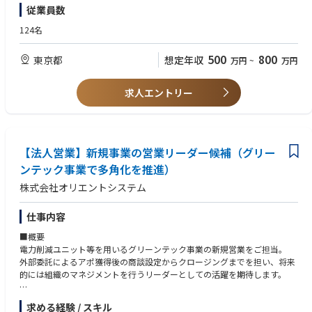
・自動車運転免許
+++++++++++++++++++++++++++++++++++++++++++++++++++++++++
従業員数
顧客のニーズに応えています。つまり、メーカーと商社の両面を持った企
【歓迎】
++++
業です。
・印刷・製版機器業界の営業経験
直接企業とお話しておりますため、ぜひ一度お電話にて詳細をお伝えでき
124名
ればと思います。
【扱っていただく商材】
＜②技術サポート業務＞
過去同社にJAC経由で入社者がおり、自信をもってオススメできる企業様
500
800
東京都
想定年収
万円
~
万円
紙だけではなくスナック菓子の袋などの包装、商品ラベルなど、多岐に渡
【必須】
です。
る様々な媒体で利用される印刷装置を中心に扱っていただきます。
・製造業でサンプル作成や評価、開発などの経験
+++++++++++++++++++++++++++++++++++++++++++++++++++++++++
参考リンク：https://www.screen.co.jp/ga/what-we-do
【歓迎】
++++
求人エントリー
・製品のデモンステーションや勉強会などの実務経験
【具体的な業務内容】
・印刷・製版機器業界の知見
※①～②のうちの1つの業務を選択可能です。詳細はご面談時にお伝えさ
・機械・装置に関する知見
せていただきます
・データ分析や資料作成スキル（Excel、PowerPointなど）
＜①ソリューション営業＞
【法人営業】新規事業の営業リーダー候補（グリー
・SCREENグラフィックソリューションズ製品の販促・販売・回収業務
ンテック事業で多角化を推進）
・同社独自の海外仕入れ商品群の販促・販売・回収業務
株式会社オリエントシステム
・SCREEN製品・仕入商材のデモ・サンプル作成等の販売促進と販売管理
・ソリューションビジネスの拡大
・プロモーションの企画と実施
仕事内容
・ショールームの運営管理、社内ITツールの運営
■概要
※新製品の提案や更新、導入後のフォローなど、既存顧客と長期的な関係
電力削減ユニット等を用いるグリーンテック事業の新規営業をご担当。
構築が重要となります。
外部委託によるアポ獲得後の商談設定からクロージングまでを担い、将来
※既存顧客への深耕営業がメインとなり、代理店/直販/展示会等対応頂き
的には組織のマネジメントを行うリーダーとしての活躍を期待します。
ます。
※入社後は、ショールームでの研修とOJTでの研修を実施し、技術者との
■詳細
同行もいただきます。
求める経験 / スキル
・省エネ製品の提案営業