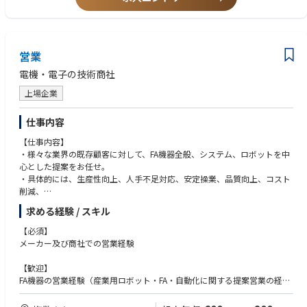
営業
電機・電子の技術商社
上場企業
仕事内容
【仕事内容】
・様々な業界の既存顧客に対して、FA機器全般、システム、ロボットを中
心とした提案をお任せ。
・具体的には、生産性向上、人手不足対応、安定操業、品質向上、コスト
削減、
技術の継承などの課題に対して、多様な製品を組み合わせて最適解を提案
求める経験 / スキル
いただきます。
・担当する顧客により、販売店、メーカーとともに提案営業を行うことも
【必須】
あります
メーカー及び商社での営業経験
・専門的・技術的な案件の際は社内の技術職と同行しお客様へ提案を行い
ます。
【歓迎】
FA機器の営業経験（産業用ロボット・FA・自動化に関する提案営業の経
験）
もしくはセンサ関連の営業経験