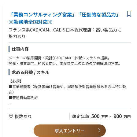
「業務コンサルティング営業」「圧倒的な製品力」
※勤務地全国対応※
フランス系CAD/CAM、CAEの日本総代理店：高い製品力に
魅力あり
仕事内容
メーカーの製品開発・設計(CAD/CAM)一体型システムの提案。
開発・購買部門、経営者向け、生産性向上のための問題解決型営業。
求める経験 / スキル
【必須】
■営業経験者（経営者向け営業や、課題解決型営業経験ある方は特に歓
迎）
■普通自動車免許
【求める人物像】
■売り切りではなく、顧客課題にあったソリューション提案／コンサルテ
500
900
複数あり
想定年収
万円
~
万円
ィングを志向する方
求人エントリー