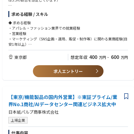
【営業】
求める経験 / スキル
・リテール／ホールセール業務全般
・百貨店・セレクトショップ・専門店等への卸営業及び付随業務
◆ 求める経験
・店舗運営業務全般（リーテル担当はもう1名おります）
・アパレル・ファッション業界での就業経験
・営業経験
【マーケティング】
・マーケティング（SNS企画・運用、販促・制作等）に関わる業務経験(目
・SNS企画・運用、販促管理・制作業務（EC事業部やPR室と連携しなが
安1年以上）
ら対応していただきます）
◇求める人物像
400
600
東京都
想定年収
万円
~
万円
・ファッションが好きで、フットワーク軽く業務ができる方
・周囲とコミュニケーションを取りつつ、協調して業務に当る事が出来る
求人エントリー
方
・スリードッツブランドがお好きな方
【東京/機能製品の国内外営業】※東証プライム/業
界No.1商社/AIデータセンター関連ビジネス拡大中
日本紙パルプ商事株式会社
上場企業
仕事内容