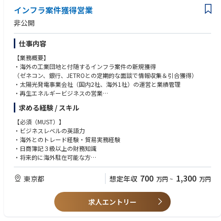
インフラ案件獲得営業
非公開
仕事内容
【業務概要】
・海外の工業団地と付随するインフラ案件の新規獲得
（ゼネコン、銀行、JETROとの定期的な面談で情報収集＆引合獲得）
・太陽光発電事業会社（国内2社、海外1社）の運営と業績管理
・再生エネルギービジネスの営業
・新規インフラ事業の企画立案
求める経験 / スキル
・出資している海外工業団地の業績・運営管理
【必須（MUST）】
・ビジネスレベルの英語力
・海外とのトレード経験・貿易実務経験
・日商簿記３級以上の財務知識
・将来的に海外駐在可能な方
・PCスキル
700
1,300
東京都
想定年収
万円
~
万円
求人エントリー