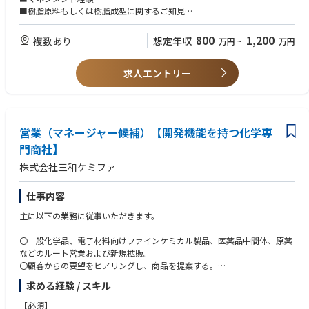
自動車用部品（樹脂、ゴム、スポンジ、金属などの加工品）、
■樹脂原料もしくは樹脂成型に関するご知見
半導体用高性能ゴム、スーパーエンプラ、特殊金属部品、医療用樹脂成型
【歓迎】
品等、
■ゴム製品の営業経験または製造経験
800
1,200
複数あり
想定年収
万円
~
万円
モノづくり企業への提案がメインとなり、
製品に求められる機能をグループ会社の工場、現場へ落とし込んで頂きま
す。
求人エントリー
新規立ち上げや技術的な分野に関しては技術営業部隊の方々と同行いただ
くケースもございます
営業（マネージャー候補）【開発機能を持つ化学専
【取扱い商材】
ＡＬインパクト成形、メンブレンディスプレイ、情報端末用ケース、スピ
門商社】
ーカー用ボックス、樹脂ホース、透明樹脂加工品、微小成形品、レーザー
株式会社三和ケミファ
マーキング、精密金属加工品、２色成形品、メンブレンスイッチ、キーレ
スエントリー 等
仕事内容
主に以下の業務に従事いただきます。
〇一般化学品、電子材料向けファインケミカル製品、医薬品中間体、原薬
などのルート営業および新規拡販。
〇顧客からの要望をヒアリングし、商品を提案する。
〇中国を中心とした供給元より、電子材料や医薬中間体、原薬をはじめと
求める経験 / スキル
する有機化合物を幅広く企画・提案頂く。
【必須】