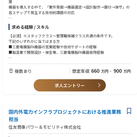
援
機器を導入する中で、「案件発掘→機器選定→設計製作→据付→保守」の
各ステップで発生する技術的課題の対応
FA機器を拡販しつつ、製造現場のデータ活用、設備の高性能化、AI・IoT化
求める経験 / スキル
に対応するための“次世代FAソリューション”の提供
【必須】※スタッフクラス～管理職候補クラス共通の条件です。
下記のいずれかに当てはまる方
■三菱電機製FA機器の営業経験や技術サポートの経験
■製造業で開発設計・保全等、三菱電機製FA機器使用経験
【歓迎】
□PLC、ACサーボモータ、インバータ等三菱電機製FA機器の知見
660
900
複数あり
想定年収
万円
~
万円
□これまでの知識、経験を活かし、顧客に対して技術的なサポートや技術
的な課題解決にチャレンジしたい方
求人エントリー
□新設ポジションのため、主体的に考え自走して業務に取り組んでいきた
い方
国内外電力インフラプロジェクトにおける推進業務
担当
住友商事パワー＆モビリティ株式会社