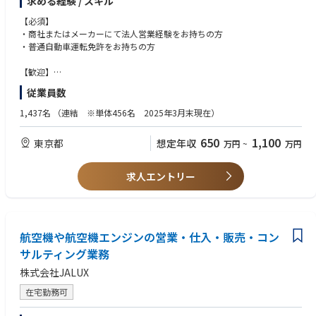
求める経験 / スキル
開しているグローバル商社です。そんな当社にて営業職を募集します。
・機械・溶接本部 機械ユニット 産業機械部 圧縮機グループにおける営
【必須】
業担当となります。
・商社またはメーカーにて法人営業経験をお持ちの方
・普通自動車運転免許をお持ちの方
【業務内容追記】
・日本全国各地のガス、電力、石油、化学などのメーカー向けに、神戸製
【歓迎】
鋼所製の非汎用圧縮機本体の新規営業及びアフターサービス営業を担当頂
・機械商社またはメーカーにおいて機械装置の営業経験をお持ちの方
従業員数
きます。
・フットワーク軽く、積極的に新規営業にチャレンジできる方
・機械本体の据え付けやアフターサービスを担当頂くため、国内出張が多
・新しいことに対して、自発的・積極的に学ぶことができる方
1,437名
（連結 ※単体456名 2025年3月末現在）
くございます。
・TOEIC L&R 600点以上
650
1,100
東京都
想定年収
万円
~
万円
■同ユニットについて☜https://www.shinsho.co.jp/biz/machinery.html
※入社後にOJTで知識を身に着けていただくため、入社時点での専門的な
知識は不要です。
・機械ユニットは、神戸製鋼グループの製品をはじめ、世界中のお客様に
求人エントリー
最適な産業機械や電子・情報機材を選定して仕組みとともに提供しており
ます。
・国内外の強固なネットワークによるサプライチェーンを用いた部材の調
達とメンテナンスの提供により、お客様の安定したものづくりに貢献すべ
く、物流機能を強化し、現地メンテナンス拠点を拡充しています。
航空機や航空機エンジンの営業・仕入・販売・コン
・同ユニットの2025年度の売上高は約598億円、経常利益は約23億円とな
サルティング業務
ります。
株式会社JALUX
【魅力】
在宅勤務可
・国内19社、海外44社で鉄鋼や非鉄金属などを展開するグローバル商社で
す。