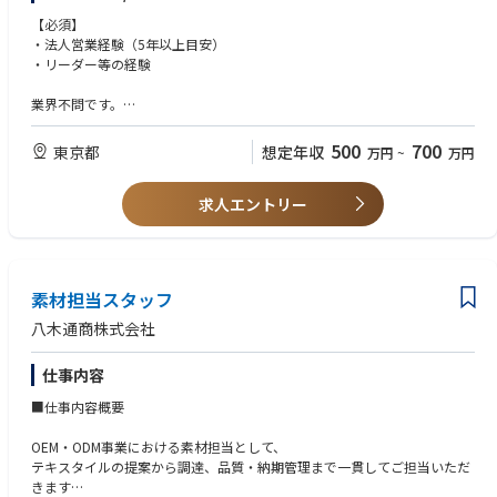
・外部委託アポへの商談設定・実施
＜②技術サポート業務＞
【必須】
・企業のコスト削減提案とクロージング
・製品のデモンストレーション、品質テスト、サンプル作成など
・法人営業経験（5年以上目安）
・既存メンバー2名のマネジメントおよび組織牽引
・運用提案書の作成及びプレゼンテーションの実施
・リーダー等の経験
・営業同行 ※ノルマなし
■仕事の魅力
・展示会等の説明員、勉強会、セミナー等の講師業務
業界不問です。
社長直轄組織で経営に近い距離でビジネス立ち上げに挑戦可能。
・ビジネス開発
プレイングリーダーとして自立的に行動し組織を牽引していきたい方、新
プレイングリーダーとして組織を動かす裁量があり、事業成長のコアとし
・新製品の企画・発掘 販売施策の企画策定
規事業の拡大に貢献したい方を歓迎いたします。
500
700
東京都
想定年収
万円
~
万円
て参画できます。
【この仕事の魅力】
・技術サポート部門として技術的な観点でお客様や協業ベンダーとコミュ
■当社の魅力
ニケーションを取り、
求人エントリー
社長をはじめリクルート出身者が多く、その風土が色濃く反映されていま
課題を解決することで、お客様の満足度向上に貢献できます。
す。
Will‐CanMustシートの導入や独自のミッショングレード制度を構築し、
社歴でななく実力に応じた役割と報酬が連動しており頑張りが評価される
素材担当スタッフ
環境です。
新規のグリーンテック事業を自らの手で牽引できるやりがいがあります。
八木通商株式会社
仕事内容
■仕事内容概要
OEM・ODM事業における素材担当として、
テキスタイルの提案から調達、品質・納期管理まで一貫してご担当いただ
きます