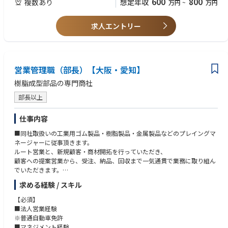
600
800
複数あり
想定年収
万円
~
万円
モノ売りだけでなく、技術者と並走してコト（システム技術）を組み合わ
せた提案にチャレンジしたい方
求人エントリー
営業管理職（部長）【大阪・愛知】
樹脂成型部品の専門商社
部長以上
仕事内容
■同社取扱いの工業用ゴム製品・樹脂製品・金属製品などのプレイングマ
ネージャーに従事頂きます。
ルート営業と、新規顧客・商材開拓を行っていただき、
顧客への提案営業から、受注、納品、回収まで一気通貫で業務に取り組ん
でいただきます。
求める経験 / スキル
本部長兼執行役員の右腕として営業業務に従事いただきます。
【必須】
日本全国の出張、ベトナムへの海外出張の可能性がございます。
■法人営業経験
※普通自動車免許
《具体的には》
■マネジメント経験