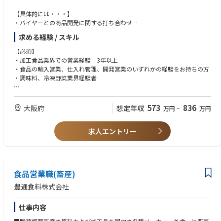
【具体的には・・・】
・バイヤーとの商品開発に関する打ち合わせ
・国内外サプライヤーの選定、価格交渉、仕入れ
求める経験 / スキル
・国内外加工工場選定、スケジュール調整、在庫管理、生産工程の確認と
改善指示等
【必須】
・包装や梱包確認、品質保証等
・加工食品業界での営業経験 3年以上
・国内配送手配、輸入手続き、貿易関係書類チェック※サプライヤーや加
・食品の輸入営業、仕入れ管理、開発営業のいずれかの経験をお持ちの方
工工場は、主に日本国内、中国、インドネシア、韓国となります
・調味料、冷凍野菜業界経験者
※ 国内出張は月２回、海外出張は６ヶ月に1回程度です
※海外出張以外でも、業務では、電話・メール・書類作成等で英語を使用
【尚可】
します
・調味料、冷凍野菜の営業経験者・商社での食品営業業務
573
836
大阪府
想定年収
万円
~
万円
・貿易・品質管理に関する知識をお持ちの方
・中国語スキル（日常会話程度）
求人エントリー
・英語スキル（業務で使用経験がある等）
・TOEIC600点以上のスコアをお持ちの方（昇格要件の一つとして、TOEIC
スコア基準を設けています。）
【求めるタイプ】
食品営業職(畜産)
・人柄的に明るい人材、EXCELを活用した計算、その他社内資料作成に精
通
豊通食料株式会社
・機敏に対応できる人（クレーム等の対応の迅速が要求される為）
・コミュニケーション能力が高い人
仕事内容