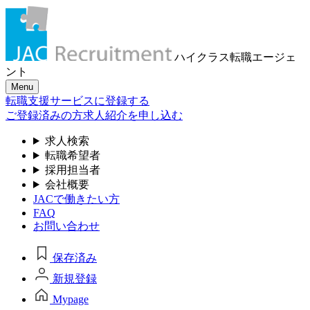
ハイクラス転職
エージェ
ント
Menu
転職支援サービスに登録する
ご登録済みの方
求人紹介を申し込む
求人検索
転職希望者
採用担当者
会社概要
JACで働きたい方
FAQ
お問い合わせ
保存済み
新規登録
Mypage