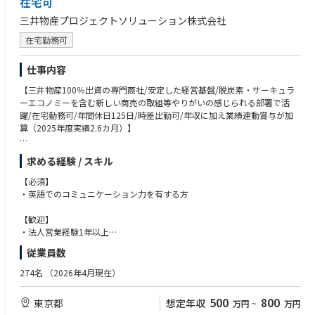
在宅可
安定的に仕事に打ち込める環境がございます。
三井物産プロジェクトソリューション株式会社
在宅勤務可
仕事内容
【三井物産100％出資の専門商社/安定した経営基盤/脱炭素・サーキュラ
ーエコノミーを含む新しい商売の取組等やりがいの感じられる部署で活
躍/在宅勤務可/年間休日125日/時差出勤可/年収に加え業績連動賞与が加
算（2025年度実績2.6カ月）】
【プロジェクト開発部の取組】
求める経験 / スキル
・プロジェクトの具体化：エネルギー・石油化学をはじめ幅広く産業イン
フラ分野のプロジェクト開発・推進の為に、ニーズに応じて、プラント設
【必須】
備・プロセスライセンスの供給、資金手配などの各種業務・サービスを提
・英語でのコミュニケーション力を有する方
供します。上記分野に限らず、医・食・農などの生活インフラ分野なども
含め、あらゆるニーズに対応していきます。
【歓迎】
・新分野への挑戦：世界的に市場拡大が期待される電池、新素材、食品、
・法人営業経験1年以上
医療などの産業分野をターゲットとした新たなビジネスの創出を目指しま
・海外営業経験がある方
従業員数
す。三井物産グループの総合力を発揮し、世界中のさまざまなニーズを察
・各種技術営業経験がある方
知しながら、国内外のお客様やパートナーの業界構造変化対応をサポート
・脱炭素・サーキュラーエコノミー関連業務経験がある方
274名
（2026年4月現在）
します。
・事業投資経験がある方
----
500
800
東京都
想定年収
万円
~
万円
【業務の概要】
・当社の取組(業態変革)に共感出来る方