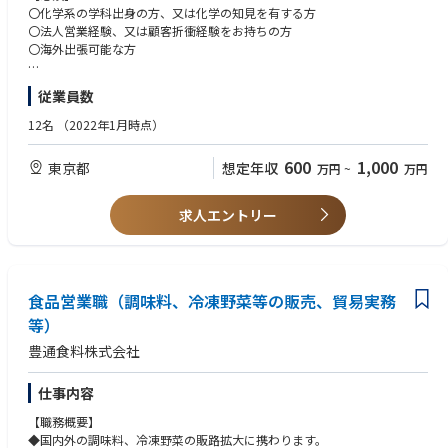
〇化学系の学科出身の方、又は化学の知見を有する方
〇法人営業経験、又は顧客折衝経験をお持ちの方
〇海外出張可能な方
【歓迎】
従業員数
〇OEM/ODM 営業経験歓迎
〇有機化学/医薬/農薬関連の知識をお持ちの方
12名
（2022年1月時点）
〇化学又は製薬メーカーでの勤務経験がある方
〇読み書きレベルの中国語スキル(目安:中国語検定4 級)
600
1,000
東京都
想定年収
万円
~
万円
求人エントリー
食品営業職（調味料、冷凍野菜等の販売、貿易実務
等）
豊通食料株式会社
仕事内容
【職務概要】
◆国内外の調味料、冷凍野菜の販路拡大に携わります。