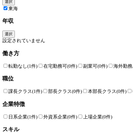
選択
東海
年収
選択
設定されていません
働き方
転勤なし
(1件)
在宅勤務可
(0件)
副業可
(0件)
海外勤務
職位
課長クラス
(1件)
部長クラス
(0件)
本部長クラス
(0件)
企業特徴
日系企業
(1件)
外資系企業
(0件)
上場企業
(0件)
スキル