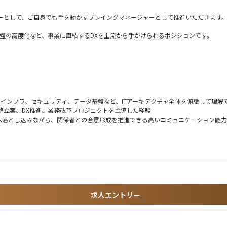
ーとして、ご自身でも手を動かすプレイングマネージャーとして推進いただきます。
ce基盤の高度化など、事業に直結するDXを上流から手がけられるポジションです。
まえたDX戦略の立案・推進を行っていただきます。
などを通じて、事業競争力の強化を推進していただきます。
、インフラ、セキュリティ、データ基盤など、ITアーキテクチャ全体を俯瞰して理解
定・運用など、安定したIT基盤の構築を担っていただきます。
T戦略立案、DX推進、業務改革プロジェクトを主導した経験
へ落とし込みながら、関係者との合意形成を推進できる高いコミュニケーション能力
向上に向けた啓蒙活動を推進していただきます。
、要件定義、プロジェクト推進、進行管理まで主体的にリードできる実行力
義、進行管理、品質管理を行っていただきます
善を推進した経験
担った経験
ITガバナンス領域に関する知見・実務経験
事業拡大を続けています。事業成長に伴い、業務プロセスの高度化やデータ活用の
議・提案を行った経験
経験
求人エントリー
し、業務改革やシステム基盤の整備を加速させることが不可欠です。そこで今回、経
、データ基盤等の導入・定着化・活用促進をリードした経験
上げ、組織運営、マネジメント経験
クトを推進した経験