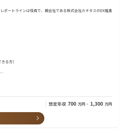
レポートラインは役員で、親会社である株式会社カチタスのDX推進
できる方）
700
1,300
想定年収
万円
~
万円
推進、AIをはじめとする新たなテクノロジーの活用が重要な経営課
営と現場をつなぎながら、DX推進をリードいただくDX推進マネー