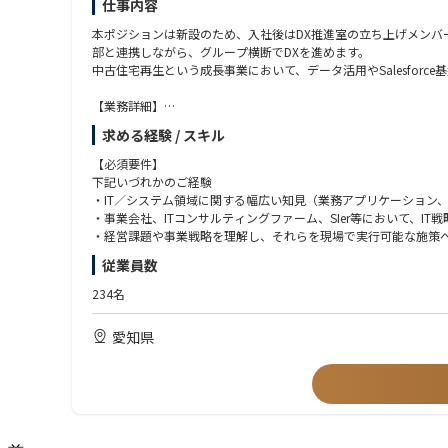
仕事内容
本ポジションは新設のため、入社後はDX推進室の立ち上げメンバ
部と連携しながら、グループ横断でDXを進めます。
中古住宅再生という成長事業において、データ活用やSalesfor
【業務詳細】
・現状分析およびDXロードマップの策定
求める経験 / スキル
全社のシステム・データ・業務プロセスを可視化し、優先順位を踏
・DX推進
【必須要件】
生成AI活用、データ分析基盤の構築、Salesforce活用高度化
下記いづれかのご経験
・IT基盤整備
・IT／システム領域に関する幅広い知見（業務アプリケーション
セキュリティ強化、IT統制、監査対応、ベンダー管理ルールの策
・事業会社、ITコンサルティングファーム、SIer等において、I
・DX推進組織の立ち上げ
・経営課題や事業戦略を理解し、それらを現場で実行可能な施策
DX推進室の役割定義、人員計画の策定、社内IT・DXリテラシー
・外部ベンダーやパートナー企業を適切にマネジメントしながら
従業員数
・ベンダーコントロール
外部コンサルティング会社や開発パートナーの提案評価、要件定
【歓迎要件】
234名
など
・組織横断で関係部門を巻き込み、業務変革やシステム導入・改
・経営層と直接連携しながら、全社視点でDX戦略の策定・推進を
愛知県
■募集背景
・IT統制、情報セキュリティ、個人情報保護、J-SOX対応など、
当社は中古住宅再生事業のリーディングカンパニーとして、全国で
・IT投資計画の策定、予算管理、ROI評価、および経営層への稟
題となっています。
・AI、生成AIを活用した業務改革や生産性向上施策の企画・導入
今後さらなる成長を実現するためには、全社横断でDX戦略を推進
・SalesforceをはじめとするCRM／SFAツール、BIツール
ジャーを募集することに決定いたしました。
・DX推進組織、情報システム部門、プロジェクトチーム等の立ち
・全社横断の業務改革プロジェクトや基幹システム刷新プロジェ
■ ミッション