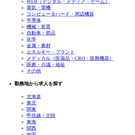
WEB（デジタル・メディア・ゲーム）
電気・電機
コンピュータハード・周辺機器
半導体
機械・装置
自動車・部品
化学
金属・素材
エネルギー・プラント
メディカル（医薬品・CRO・医療機器）
医療・介議・福祉
その他
勤務地から求人を探す
北海道
東北
関東
甲信越・北陸
東海
関西
中国