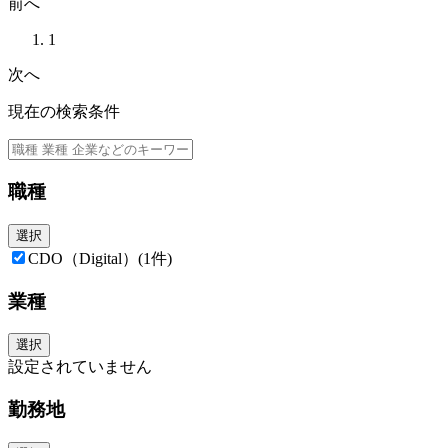
前へ
・M&A後のシステム統合（PMI）や、複数拠点・複数部門を巻き
事業成長を支えるDX戦略の策定・推進を担い、テクノロジーとデ
持続的な競争優位性の構築に貢献していただきます。
1
■ポジションの魅力
次へ
・社長・役員直下で、グループ全体のDX戦略をゼロから推進する
・親会社・株式会社カチタス（プライム上場）のDX推進部と連携
現在の検索条件
・要件定義から実行・進行管理まで主体的にリードできる裁量が
職種
選択
CDO（Digital）
(1件)
業種
選択
設定されていません
勤務地