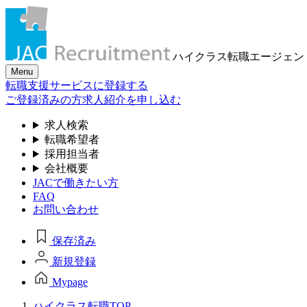
ハイクラス転職
エージェン
Menu
転職支援サービスに登録する
ご登録済みの方
求人紹介を申し込む
求人検索
転職希望者
採用担当者
会社概要
JACで働きたい方
FAQ
お問い合わせ
保存済み
新規登録
Mypage
ハイクラス転職TOP