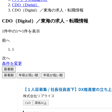
CDO（Digital）
CDO（Digital）／東海の求人・転職情報
CDO（Digital）／東海の求人・転職情報
1
件
中の
1
〜
1
件を表示
前へ
1
次へ
条件を変更
新着順
新着順
年収が高い順
年収が低い順
【１人目募集 / 社長役員直下】DX推進室の立ち
株式会社リプライス
CxO
課長以上