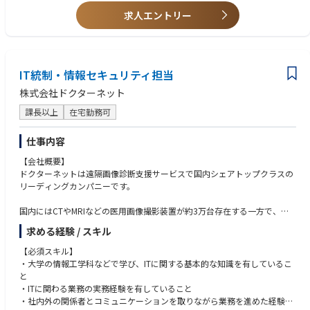
【業務内容】
・情報セキュリティリスクアセスメントの設計・運用経験
求人エントリー
IT統制・情報セキュリティ領域のリーダーとして、関係部門と連携しなが
・規程、基準、手順、ガイドライン等の体系的な設計・改定経験
ら、組織横断的な管理体制の構築と運用を推進していただきます。
・インシデント対応訓練、机上演習等の企画・実施経験
※将来的には業務改革、システム企画やIT戦略などのIT企画領域にも担当
・個人情報、医療情報または機密性の高い情報を扱う事業での業務経験
範囲を広げていただく可能性があります。IT統制のみに業務範囲を限定せ
ず、事業や業務の変革にも関心を持って取り組める方を想定しています。
IT統制・情報セキュリティ担当
【求める人物像】
■統制を目的化せず、事業の信頼性向上につなげられる方
株式会社ドクターネット
■ISMS・PMSの推進・継続的改善
規程やチェック項目を増やすこと自体を成果とするのではなく、「何のリ
・方針、規程、手順等の整備・見直し
スクを、なぜ、どの水準で管理するのか」を考え、事業の安定性・信頼性
課長以上
在宅勤務可
・対象となる情報資産およびリスクの特定・評価
向上につながる仕組みを設計できる方を求めています。
・リスク対応計画と管理策の策定・推進
仕事内容
・各部門における管理策の運用支援
■組織の壁を越えて関係者を巻き込める方
・内部監査、内部点検・レビューの企画および是正対応の推進
【会社概要】
IT統制・情報セキュリティは、担当部門だけでは実現できません。
・マネジメントレビューに必要な情報の整理・報告
ドクターネットは遠隔画像診断支援サービスで国内シェアトップクラスの
開発、インフラ、事業、管理などの各部門に対して、活動の目的と必要性
・教育・啓発施策の企画・実施
リーディングカンパニーです。
を説明し、一方的に依頼するのではなく、共通の課題として協働できる方
・認証や審査への対応が必要な場合の社内取りまとめおよび、審査対応
を歓迎します。
国内にはCTやMRIなどの医用画像撮影装置が約3万台存在する一方で、医
■CSIRTに関する体制の強化・運営
用画像を診断できる医師（放射線診断専門医）は約6,000名しかおらず、
■仕組みをつくるだけでなく、運用を根付かせられる方
求める経験 / スキル
・インシデント対応に必要な機能、参加部門、役割の整理
適切な診断が迅速に届く症例は全体の3割程度にとどまっています。ま
規程、組織図、会議体、手順を作成するだけではなく、それらが実際の業
・インシデントの受付、初動、影響評価、報告、復旧、事後レビューのプ
た、地域によっては専門医がいないなどの医療格差があるのが実情で、今
務で使われているかを確認し、課題を把握しながら改善を続けられる方を
【必須スキル】
ロセス整備
や遠隔画像診断は医療インフラとなっております。
求めています。
・大学の情報工学科などで学び、ITに関する基本的な知識を有しているこ
・重大度区分、判断基準、エスカレーション基準の整備
と
・システム・開発・事業・管理各部門との連携体制構築
当社は1日あたり12,000症例（370万症例/年）の依頼に対応する日本最大
■リスク管理と事業スピードのバランスを考慮できる方
・ITに関わる業務の実務経験を有していること
・インシデント対応手順、連絡先、記録様式等の整備
の画像診断拠点となっており、このシステムを正常に稼働させ続けること
リスクをゼロにすることだけを目指すのではなく、事業の目的、影響度、
・社内外の関係者とコミュニケーションを取りながら業務を進めた経験
・訓練・演習の企画、実施、振り返り