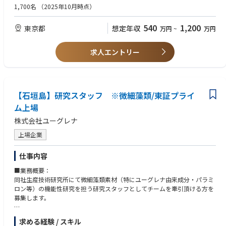
入社時点での専門性だけではなく、将来的に担当領域を広げ、組織を牽引
1,700名
（2025年10月時点）
◆歓迎要件：
したいという意欲を重視します。
・複数の人、チームを巻き込んだプロダクトマーケティングの実務経験
540
1,200
東京都
想定年収
万円
~
万円
※テクノロジーバックグラウンドは問いません
・事業立ち上げや新規サービスの事業成長に携わり、一定の成果を出した
経験
求人エントリー
【石垣島】研究スタッフ ※微細藻類/東証プライ
ム上場
株式会社ユーグレナ
上場企業
仕事内容
■業務概要：
同社生産技術研究所にて微細藻類素材（特にユーグレナ由来成分・パラミ
ロン等）の機能性研究を担う研究スタッフとしてチームを牽引頂ける方を
募集します。
■職務詳細：
求める経験 / スキル
・微細藻類の培養や加工にかかる研究開発