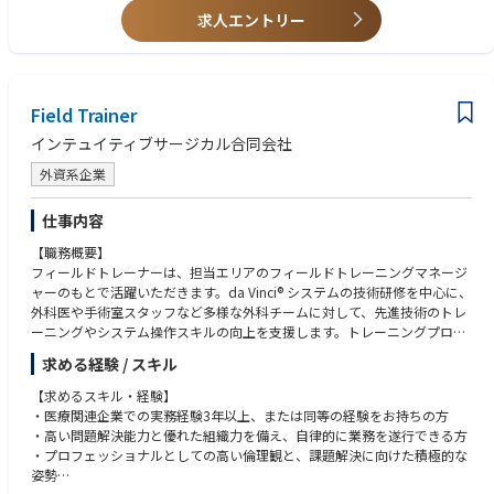
求人エントリー
Field Trainer
インテュイティブサージカル合同会社
外資系企業
仕事内容
【職務概要】
フィールドトレーナーは、担当エリアのフィールドトレーニングマネージ
ャーのもとで活躍いただきます。da Vinci® システムの技術研修を中心に、
外科医や手術室スタッフなど多様な外科チームに対して、先進技術のトレ
ーニングやシステム操作スキルの向上を支援します。トレーニングプログ
ラムの継続的な改善にも積極的に関わり、顧客の教育活動をサポートする
求める経験 / スキル
重要な役割です。
【求めるスキル・経験】
【具体的な業務内容】
・医療関連企業での実務経験3年以上、または同等の経験をお持ちの方
・指定拠点および必要に応じてリモート環境で、da Vinci® Surgical Syste
・高い問題解決能力と優れた組織力を備え、自律的に業務を遂行できる方
mの手術チーム向けトレーニングを実施。
・プロフェッショナルとしての高い倫理観と、課題解決に向けた積極的な
・営業チームに対しても、新旧製品の技術研修やスキルアップのための社
姿勢
内教育を行い、現場での指導力を高めます。