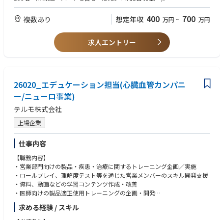
「世界の医療を支える目になる」を企業理念に、医療をテクノロジーによ
■ 営業として成長したいマインドをお持ちの方
り支えるため、AIなど最先端テクノロジーへの投資も積極的に行い、医療
400
700
複数あり
想定年収
万円
~
万円
業界に貢献し続けています。
【求める人物像】
■ 医師や患者さんにとって「本当に役立つサービスとは何か？」を考え、
【業務内容】
アイデアを発信できる方
求人エントリー
病院、健診センター、クリニックなどの医療機関を訪問し、当社が提供す
■ 現状に満足せず、「もっと良くできる方法はないか？」と疑問を持ち、
る「遠隔画像診断支援サービス」の導入提案を行っていただきます。
自ら行動できる方
※担当エリアによっては月数回の出張があります（宿泊の場合は日当支給
■ 失敗を恐れずにチャレンジし、周囲と協力しながら前向きに成長してい
あり）
ける方
26020_エデュケーション担当(心臓血管カンパニ
■ 当社の企業理念「世界の医療を支える目になる」に共感し、医療の質の
【ポジションの魅力】
向上と人々の健康に貢献したいという想いを持っている方
ー/ニューロ事業)
■ 放射線科医の不足や働き方改革の影響で、遠隔読影のニーズが高まって
■ 社会的意義のある仕事に挑戦しながら、自分自身も成長していきたいと
テルモ株式会社
おり、当社のサービスは多くの医療機関から注目されています。
いう意欲のある方
■ 業界トップクラスのシェアを誇る高品質なサービスのため、営業先でも
上場企業
興味を持って話を聞いていただけることが多く、社会貢献性の高い仕事と
して自信を持って提案できます。
仕事内容
■ 医療業界の経験がなくても、充実した研修制度とサポート体制が整って
いるので安心してスタートできます。現在活躍している営業メンバーの多
【職務内容】
くも他業種からの転職組です。
・営業部門向けの製品・疾患・治療に関するトレーニング企画／実施
■ 賞与とは別に、新規受注1件ごとに対してインセンティブの支給があ
・ロールプレイ、理解度テスト等を通じた営業メンバーのスキル開発支援
り、半期の支給で200万円以上のインセンティブを獲得したケースもあり
・資料、動画などの学習コンテンツ作成・改善
ます。
・医師向けの製品適正使用トレーニングの企画・開発
・新卒入社者・キャリア入社者向け教育（座学、ハンズオン等）の企画／
求める経験 / スキル
運営
・関連部門と連携した教育プログラムの設計・改善