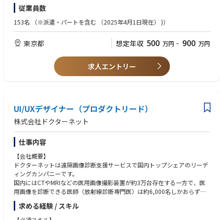
が多くの患者様に適切な医療をスピーディーにお届けすることに直結して
実現可能性を踏まえて、管理水準や優先順位を判断できる方を歓迎しま
・資料、手順書、議事録、管理表等を作成・更新した経験
従業員数
・発生事象や訓練結果に基づくプロセスの改善
います。
す。
・IT企画、IT統制、情報セキュリティ等の領域で、将来的に施策やプロジ
・経営層および関係部門への報告
ェクトをリードしたいというキャリア志向
153名
（※派遣・パートを含む （2025年4⽉1⽇現在） )）
「世界の医療を支える目になる」を企業理念に、医療をテクノロジーによ
■技術と組織の両面から課題を捉えられる方
・四年制大学卒業以上
■SOCに関する体制整備・運営
り支えるため、AIなど最先端テクノロジーへの投資も積極的に行い、医療
セキュリティ製品や技術ありきで問題を解決しようとせず、業務プロセ
500
900
東京都
想定年収
・セキュリティ監視の対象、目的、優先順位の整理
万円
~
万円
業界に貢献し続けています。
ス、組織、役割、教育、コミュニケーションを含めて総合的に対応できる
【歓迎スキル】
・社内関係者と外部サービス提供者の役割分担の設計
方を求めています。
・IT統制、IT全般統制、IT監査等に関する業務経験
・アラートの受付、分析、判断、対応依頼、エスカレーションのプロセス
【業務内容】
・ISMS、PMS、情報セキュリティマネジメントに関する業務経験
求人エントリー
整備
ご経験や知識に応じて、IT統制・情報セキュリティに関する以下の業務か
・情報セキュリティに関する規程、ルール、手順等の作成・更新経験
・監視結果や対応状況の可視化
ら担当いただきます。すべてを入社直後からお任せするのではなく、上位
・社内ルールや業務プロセスの改善経験
・定例レポート、レビュー会議、改善活動の設計
者や関係部門の支援を受けながら、段階的に担当範囲を広げていただきま
・プロジェクトにおける進捗・課題・タスク管理の経験
・インシデント対応組織との連携方法の整備
す。
・クラウド、ネットワーク、サーバー、データベース等に関する基礎知識
・監視ルールや運用プロセスの継続的な見直し
※将来的には業務改革、システム企画、IT戦略等のIT企画領域にも担当範
UI/UXデザイナー（プロダクトリード）
・基本情報技術者試験、情報セキュリティマネジメント試験等のIT関連資
・必要に応じた外部ベンダー・専門事業者の評価および管理
囲を広げていただく可能性があります。特定の業務領域に範囲を限定せ
格
株式会社ドクターネット
ず、IT企画・IT統制の双方に関心を持ってキャリアを広げたい方を想定し
■IT全般統制・リスク管理の推進
ています。
【求める人物像】
・新規システムに対する統制活動の検討・整備（ISO27017に準拠した統
仕事内容
■ITの知識を、組織や事業の課題解決に活かしたい方
制活動整備）
■IT統制に関する業務
技術やシステムそのものだけでなく、それらが実際の業務やサービスの中
【会社概要】
・統制上の課題に対する改善計画の策定・推進
・社内のIT統制活動に関するスケジュール・進捗管理
でどのように使われ、どのような価値やリスクを生んでいるのかに関心を
ドクターネットは遠隔画像診断支援サービスで国内トップシェアのリーデ
・統制活動を通じて開発・インフラ部門と協働しセキュリティ対応などの
・システムの開発、変更、運用、アクセス管理等に関する実施状況の確認
持てる方を求めています。
ィングカンパニーです。
改善活動推進
・必要に応じた各部門・システム担当者へのヒアリング
国内にはCTやMRIなどの医用画像撮影装置が約3万台存在する一方で、医
・規程・ルールと実際の業務プロセスとの整合性確認
・必要な証跡・記録・資料の収集および整理
■正確さと改善意識の両方を持って業務に取り組める方
用画像を診断できる医師（放射線診断専門医）は約6,000名しかおらず、
・統制活動の実施状況や改善状況のモニタリング
・統制上の課題や未対応事項の一覧化
統制業務では、決められた内容を正確に確認・記録することが重要です。
適切な診断が迅速に届く症例は全体の3割程度にとどまっています。
・経営層・関係部門へのリスクおよび進捗の報告
・改善事項の進捗確認および関係者へのフォロー
求める経験 / スキル
一方で、決められた作業を繰り返すだけではなく、「この方法で目的を達
また、地域によっては専門医がいないなどの医療格差があるのが実情で、
・統制活動に使用するチェックリスト、様式、手順等の整備・更新
成できているか」「より良い方法はないか」を考え、改善につなげられる
今や遠隔画像診断は医療インフラとなっております。
■組織定着・継続的改善
【必須スキル】