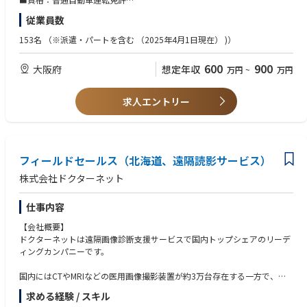
います。
■学歴：大学卒業以上（学部不問）
従業員数
「世界の医療を支える目になる」を企業理念に、医療をテクノロジーによ
【歓迎スキル】
153名
（※派遣・パートを含む （2025年4⽉1⽇現在） )）
り支えるため、AIなど最先端テクノロジーへの投資も積極的に行い、医療
■医療業界・ヘルスケア領域での営業またはマネジメント経験
業界に貢献し続けています。
■無形商材/SaaS/ITサービスの営業またはマネジメント経験
600
900
大阪府
想定年収
万円
~
万円
■カスタマーサクセス組織との連携・統合経験
【このポジションの魅力】
■営業プロセス標準化/セールスイネーブルメント経験
■業界トップクラスのプロダクトで戦える
求人エントリー
本ポジションの最大の特徴は、商材の強さです。
【求める人物像】
医療機関から高く評価されるサービスを扱うため、メンバーが「売れない
■自らも数字を持ちながら、チームで成果を最大化することに喜びを感じ
理由」に悩む構造ではなく、「どう深く入り込むか」「どう拡げるか」と
られる方
いう、より高次の営業マネジメントに集中できる環境です。
■「勝てる商材」を最大限活かす組織のあり方を、自ら描き、実行できる
フィールドセールス（北海道、遠隔読影サービス）
方
■組織を「つくる側」に回れる
■現状に満足せず、「もっと良くできる方法はないか？」と疑問を持ち、
株式会社ドクターネット
完成された大組織ではなく、これから組織力を引き上げていくフェーズの
自ら行動できる方
西日本グループを牽引するポジションです。
■失敗を恐れずにチャレンジし、メンバーと共に前向きに成長していける
仕事内容
営業プロセスの設計やKPI運用、メンバー育成など、自らの手で組織を形
方
にしていける裁量があります。
当社の企業理念「世界の医療を支える目になる」に共感し、医療の質の向
【会社概要】
上と■人々の健康に貢献したいという想いを持っている方
ドクターネットは遠隔画像診断支援サービスで国内トップシェアのリーデ
■セールスリーダーとしてのキャリアを築ける
■西日本エリアの事業成長に責任を持つことに、面白さと意義を感じられ
ィングカンパニーです。
・西日本全域の売上・粗利に責任を持つ経験
る方
・営業組織の強化を主導する経験
国内にはCTやMRIなどの医用画像撮影装置が約3万台存在する一方で、医
・将来的な事業責任者へのキャリアパス
用画像を診断できる医師（放射線診断専門医）は約6,000名しかおらず、
求める経験 / スキル
適切な診断が迅速に届く症例は全体の3割程度にとどまっています。
■プレイングマネージャーとして「個」も伸ばせる