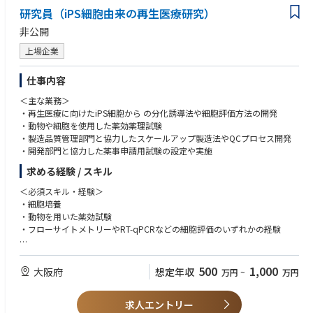
独り立ちまでは、現場の雰囲気や顧客対応、歯科診療業務フローを理解す
研究員（iPS細胞由来の再生医療研究）
るために、経験やスキルに応じて半年～1年程度、現場メンバーに同行し
非公開
て実地経験を積んでいただきます。
上場企業
仕事内容
＜主な業務＞
‧再生医療に向けたiPS細胞から の分化誘導法や細胞評価方法の開発
‧動物や細胞を使用した薬効薬理試験
‧製造品質管理部門と協力したスケールアップ製造法やQCプロセス開発
‧開発部門と協力した薬事申請用試験の設定や実施
求める経験 / スキル
＜必須スキル‧経験＞
・細胞培養
・動物を用いた薬効試験
・フローサイトメトリーやRT-qPCRなどの細胞評価のいずれかの経験
＜歓迎スキル‧経験＞
・バイオ医薬品のCMC経験
500
1,000
大阪府
想定年収
万円
~
万円
・薬事申請用書類作成
・CPC等での臨床用細胞製造
求人エントリー
・外科的処置による病態モデル作成や移植