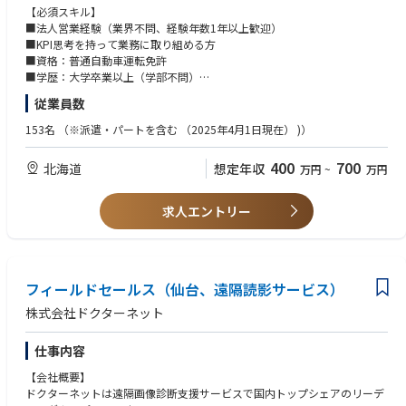
また、地域によっては専門医がいないなどの医療格差があるのが実情で、
【必須スキル】
メンバー育成だけでなく、自らも重要顧客を担当することで、マネジメン
今や遠隔画像診断は医療インフラとなっております。
■法人営業経験（業界不問、経験年数1年以上歓迎）
ト力と営業力を同時に磨けるポジションです。
■KPI思考を持って業務に取り組める方
当社は1日あたり10,000症例（320万症例/年）の依頼に対応する日本最大
■資格：普通自動車運転免許
【業務内容】
の画像診断拠点となっており、このシステムを正常に稼働させ続けること
■学歴：大学卒業以上（学部不問）
西日本フィールドセールスチーム（数名規模）のグループ長として、チー
が多くの患者様に適切な医療をスピーディーにお届けすることに直結して
ムの売上目標達成と組織強化の両方に責任を持つポジションです。
従業員数
います。
【歓迎スキル】
■ 新規開拓営業経験
① チームマネジメント
153名
（※派遣・パートを含む （2025年4⽉1⽇現在） )）
「世界の医療を支える目になる」を企業理念に、医療をテクノロジーによ
■ 営業として成長したいマインドをお持ちの方
・メンバーの目標設定・進捗管理
り支えるため、AIなど最先端テクノロジーへの投資も積極的に行い、医療
・商談同行・案件レビュー・クロージング支援
400
700
北海道
想定年収
万円
~
万円
業界に貢献し続けています。
【求める人物像】
1・on1を通じた育成・キャリア支援
■医師や患者さんにとって「本当に役立つサービスとは何か？」を考え、
・採用～オンボーディングへの関与
【このポジションの魅力】
アイデアを発信できる方
求人エントリー
■業界トップクラスのプロダクトで戦える
■現状に満足せず、「もっと良くできる方法はないか？」と疑問を持ち、
② 営業組織づくり
本ポジションの最大の特徴は、商材の強さです。
自ら行動できる方
・営業プロセスの設計・改善
医療機関から高く評価されるサービスを扱うため、ゼロから無理に説得す
■失敗を恐れずにチャレンジし、周囲と協力しながら前向きに成長してい
・KPI設計と運用、データに基づく組織運営
る営業ではなく、価値を正しく伝える営業ができます。「売れるかどう
ける方
・案件管理/提案資料/トークスクリプト等の標準化
か」ではなく、「どう深く入り込むか」で勝負できる環境です。
フィールドセールス（仙台、遠隔読影サービス）
当社の企業理念「世界の医療を支える目になる」に共感し、医療の質の向
上と人々の健康に貢献したいという想いを持っている方
③ プレイヤーとしての営業活動
株式会社ドクターネット
■営業として、成長を実感出来る環境
■社会的意義のある仕事に挑戦しながら、自分自身も成長していきたいと
・主要な契約先医療機関への直接提案・受注
・強い商材で「確実に勝つ経験」を積める
いう意欲のある方
・大型案件・重要顧客のマネジメント
仕事内容
・新規受注からアップセルまで一貫して担当できる
■営業経験がなくとも、社会人経験があり、営業職にチャレンジしてみた
・西日本グループの営業戦略の立案・実行
・今後も右肩上がりで成長する業界、且つ業界トップシェア企業で自信と
い方
【会社概要】
誇りを持って業務に取り組める
④ 経営との接続
ドクターネットは遠隔画像診断支援サービスで国内トップシェアのリーデ
短期売上だけの営業では身につかない、「売り続けられる営業力」が手に
・西日本グループの業績報告・改善提案