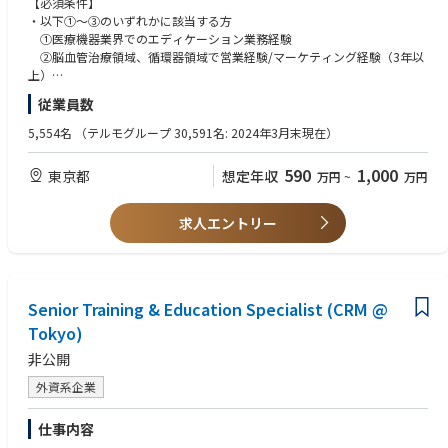
【必須条件】
・以下①～③のいずれかに該当する方
業務状況に応じて在宅勤務も活用可能で、自由度が高い組織です。
①医療機器業界でのエディケーション業務経験
トレーニングや学会参加、医師とのコミュニケーションなどに伴う外出や
②脳血管治療領域、循環器領域で営業経験/マーケティング経験（3年以
出張が発生します。
上）
頻度としては、平均して１回/月程度となります。
③医療従事者として脳血管治療領域でのご経験（2年以上）
従業員数
・大卒以上
【組織構成】
5,554名
（テルモグループ 30,591名: 2024年3月末現在）
ニューロ事業の本部機能は10名規模の組織で以下4チームがあります。
【希望条件】
・エデュケーション：営業や医師向けのトレーニング・コンテンツなど教
・脳血管治療領域のご経験
590
1,000
東京都
想定年収
万円
~
万円
育全般
・ビジネス会話レベルの英会話スキル
現在、1名が専任で担っております
将来的には必ずキャッチアップいただく必要があります
・マーケティングコミュニケーション：全体指針や各種アウトプット、ツ
機会としては米国本社との月1回程度のMTG、メール、日常のコミュニ
求人エントリー
ール作成
ケーション
・セールスマーケティング：製品導入や販売戦略の推進
※面接の冒頭にて、英語での自己紹介をお願いする場合がございます。
・フィールドマーケティング：営業支援
【担う役割】
Senior Training & Education Specialist (CRM @
営業部門・医師向けの教育企画を主導し、セールスマーケティングや関
Tokyo)
連部門と
非公開
連携しながらトレーニングを設計・実行いただきます。将来的には、事
業拡大に
外資系企業
応じて教育対象やプログラムの幅を広げ、教育機能の高度化・拡張にも
携わって
仕事内容
いただくことを期待しています。