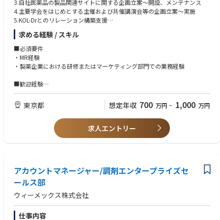
3.自社医薬品の製品関連サイトに関する企画立案～開設、メンテナンス
ogram (NIP) evidence strategy, aligned with Government Affairs & Market
4.主要学会をはじめとする主催および共催講演会等の企画立案～実施
Access (GAMA) and global access principles, in close collaboration with l
5.KOL-Drとのリレーション構築支援
ocal and global Evidence Synthesis and Modelling teams for execution.
6.自社の医薬情報担当者（MR）に対する学術支援（医療関係者への面談同
求める経験 / スキル
行等）
• Provide scientific leadership and governance oversight to ensure high-q
7.MR認定証管理に関する一切の業務（MR認定センター：MR要綱に準拠）
■必須要件
uality, compliant delivery of protocols, analysis plans, study reports, pu
8.所属部門スタッフのマネジメント管理
・MR経験
blications, and other evidence outputs in line with SOPs.
・製薬企業における研修またはマーケティング部門での業務経験
• Translate strategic evidence needs into fit-for-purpose study concepts al
■歓迎経験
igned with asset strategy and lifecycle priorities, including innovative and
・MR認定証保持者
cost-effective study approaches.
・全国または担当エリアにおける講演会などの企画・実施経験
700
1,000
東京都
想定年収
万円
~
万円
・製品プロモーション資材の作製経験
• Identify, evaluate, and leverage appropriate real-world data sources, p
・社内MRに対する教育研修（製品、スキル、営業戦略、MR実務教育）経
artnerships, and public initiatives to address prioritized research questio
求人エントリー
験
ns.
・パーキンソン病関連治療薬の担当経験
・神経内科医の担当経験
• Act as a scientific partner to cross-functional stakeholders (Medical, Mar
・KOLおよびAOLーDrの担当経験
ket Access, R&D, Commercial), providing evidence-based input to suppo
・新製品の立ち上げ経験
rt asset decision-making.
アカウントマネージャー/調剤エンタープライズセ
ールス部
＜能力・適正＞
• Demonstrate effective matrix leadership by influencing across functions
・主体的に業務を遂行することができる
and geographies, contributing to cross-asset alignment, and providing s
ウィーメックス株式会社
・PCスキル（Microsoft Office等）を有している
cientific guidance and mentoring to junior team members and matrix pa
・関連部署社員と良好な関係を構築することができる
rtners as appropriate.
仕事内容
・新たな業務へ意欲的に取り組むことができる