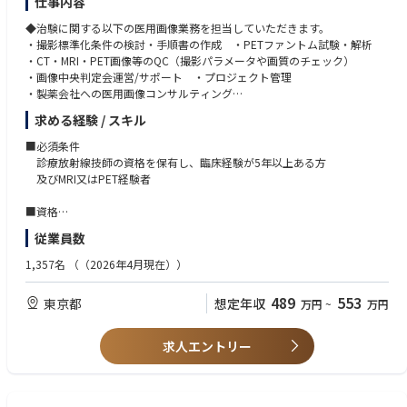
仕事内容
のリモートホットラインサポートを提供する歯科機器と DS Core クラウド
プラットフォーム間の接続トラブルを診断・解決する
◆治験に関する以下の医用画像業務を担当していただきます。
・CEREC を含む臨床ワークフローやアプリケーション操作の案内を行
・撮影標準化条件の検討・手順書の作成 ・PETファントム試験・解析
い、DS Core Care サービス契約手続きもサポートする
・CT・MRI・PET画像等のQC（撮影パラメータや画質のチェック）
・CAD/CAM、DS Core および関連サービスと連携するバックオフィスアプ
・画像中央判定会運営/サポート ・プロジェクト管理
リケーションの設定・管理を支援する
・製薬会社への医用画像コンサルティング
・新規ユーザーへのオンボーディング、未解決案件のフォローアップ、機
求める経験 / スキル
能活用の促進など、アウトバウンドでのサポートを行う
＜魅力＞
・利用状況から課題を把握し、適切なアドバイスを提供することで、ユー
・CROで数少ない医用画像業務の部門でスペシャリストとして活躍ができ
■必須条件
ザーのCAD/CAM、DS Core 活用度向上に貢献する
ます
診療放射線技師の資格を保有し、臨床経験が5年以上ある方
・発生頻度の高い問題を記録・エスカレーションし、プラットフォーム改
・当社の医用画像部は実力があれば評価される環境です
及びMRI又はPET経験者
善、クレーム管理、ナレッジベース拡充に寄与する
・現在の医用画像部は、今回と同じバックグラウンドの方で活躍していた
・プロダクトチームやエンジニアリングチームと連携し、顧客からのフィ
だいています。（未経験枠）
■資格
ードバックや技術的知見を共有する
・診療放射線技師 必須
従業員数
・迅速かつ効果的なサポートを通じて、高い顧客満足度を維持する
・コールセンターの KPI や勤怠の基準を順守し、個人パフォーマンスを継
1,357名
（（2026年4月現在））
続的に向上させる
・CAD/CAM、DS Core の新規ユーザーを対象としたオンボーディングおよ
489
553
東京都
想定年収
び教育活動に参加する
万円
~
万円
・運用プロセスの改善や、将来のプラットフォーム拡充に向けた準備に協
力する
求人エントリー
・SOP に基づき、すべてのお客様対応を CRM システムへ正確に記録する
※上記以外にも、関連する追加業務を状況に応じて担当する場合がありま
す
※東京本社または自宅からのリモートでの受電対応が中心です。