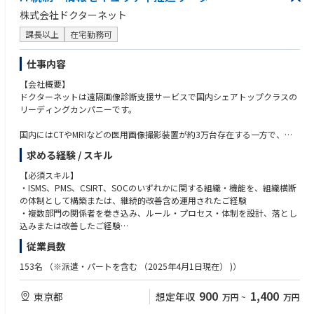
株式会社ドクターネット
課長以上
在宅勤務可
仕事内容
【会社概要】
ドクターネットは遠隔画像診断支援サービスで国内シェアトップクラスの
リーディングカンパニーです。
国内にはCTやMRIなどの医用画像撮影装置が約3万台存在する一方で、医
用画像を診断できる医師（放射線診断専門医）は約6,000名しかおらず、
求める経験 / スキル
適切な診断が迅速に届く症例は全体の3割程度にとどまっています。ま
た、地域によっては専門医がいないなどの医療格差があるのが実情で、今
【必須スキル】
や遠隔画像診断は医療インフラとなっております。
・ISMS、PMS、CSIRT、SOCのいずれかに関する組織・機能を、組織横断
の体制として構築または、継続的改善含め運用されたご経験
当社は1日あたり12,000症例（370万症例/年）の依頼に対応する日本最大
・複数部門の関係者を巻き込み、ルール・プロセス・体制を設計、落とし
の画像診断拠点となっており、このシステムを正常に稼働させ続けること
込みまたは改善したご経験
が多くの患者様に適切な医療をスピーディーにお届けすることに直結して
・四年制大学卒業以上
従業員数
います。
【歓迎スキル】
153名
（※派遣・パートを含む （2025年4⽉1⽇現在） )）
「世界の医療を支える目になる」を企業理念に、医療をテクノロジーによ
・ISMS、PMS、CSIRT、SOCのうち複数領域における体制構築・運用経験
り支えるため、AIなど最先端テクノロジーへの投資も積極的に行い、医療
・セキュリティインシデント対応組織の構築・運営経験
900
1,400
東京都
想定年収
万円
~
万円
業界に貢献し続けています。
・SOCの内製化、外部サービス導入、運用設計または改善経験
・IT全般統制の設計、評価、改善に関する経験