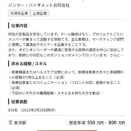
ジンマー・バイオメット合同会社
外資系企業
上場企業
仕事内容
同社の全製品を担当しています。チーム編成はなく、プロジェクトごとに
メンバーが集まって活動する体制です。主な業務は、マーケティング部門
と連携して講演会やセミナーを企画することです。
また、オピニオンリーダーや講演に登壇する医師の選定を中心に担当して
おり、医師との対応もこのポジションがメインで行っています。さらに、
イベントで使用する資材の準備や、ワークショップやトレーニングの企画
求める経験 / スキル
も業務に含まれます。
セールス部門との役割分担は、企画の規模によって異なり、大規模な企画
・医療機器またはヘルスケア分野において、医療従事者の方々と直接関わ
ではエデュケーションポジションが主導し、小規模な企画ではセールス部
った経験が5年以上あること（必須）
門が関与する場合もあります。
・医療従事者とのコミュニケーション（フロント対応）経験があること
（必須）
・下記のいずれかの職務経験・スキルをお持ちの方を歓迎
‣カンファレンス運営対応経験者
従業員数
‣クリニカルスペシャリストとして学術的な思考を有する方
‣医師向けの新たな施策立案（デジタルやAIを活用した仕組み等）の経験・
859名
（2022年2月28日時点）
思考を持つ方
550
800
東京都
想定年収
万円
~
万円