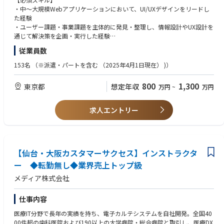
・統制活動の結果や課題に関する報告資料の作成支援
方を求めています。
・各種統制体制の活動状況、課題、成果のモニタリング
・中〜大規模Webアプリケーションにおいて、UI/UXデザインをリードし
当社は1日あたり10,000症例（320万症例/年）の依頼に対応する日本最大
・必要に応じた活動指標、リスク指標、改善指標等の設計
た経験
■情報セキュリティマネジメントシステム（ISMS）および個人情報保護マ
■関係者の立場を理解してコミュニケーションできる方
の画像診断拠点となっており、このシステムを正常に稼働させ続けること
・定例会議および課題管理の運営
・ユーザー課題・事業課題を主体的に発見・整理し、情報設計やUX設計を
ネジメントシステム（PMS）に関する業務支援
ルールを一方的に伝えるのではなく、各部門の業務や制約を理解し、なぜ
が多くの患者様に適切な医療をスピーディーにお届けすることに直結して
・各部門の実務負担や運用状況を踏まえたプロセス改善
通じて解決策を企画・実行した経験
・社内規程、手順、ガイドライン等の整備・更新
対応が必要なのかを相手に合わせて説明できる方を求めています。
います。
・組織変更、新システム導入、新サービス開始等に伴う統制の見直し
・デザインの目的や意思決定の根拠を言語化し、関係者に説明・合意形成
・情報資産、システム、利用サービス等に関する管理台帳の整備
従業員数
・社内への情報発信、研修、啓発活動
できるスキル
・各部門における情報管理状況の確認
■地道な業務にも責任を持って取り組める方
「世界の医療を支える目になる」を企業理念に、医療をテクノロジーによ
・関係部門のメンバーが自律的に活動できるための支援
・ユーザーリサーチやデータ分析を活用した課題発見・仮説検証の経験
・情報セキュリティリスクの洗い出し・評価に関する支援
153名
（※派遣・パートを含む （2025年4⽉1⽇現在） )）
管理台帳の更新、記録の確認、課題のフォローなど、統制の基盤を支える
り支えるため、AIなど最先端テクノロジーへの投資も積極的に行い、医療
・リスク対応策や改善計画の進捗確認
継続的な業務にも、目的意識と責任感を持って取り組める方を歓迎しま
業界に貢献し続けています。
■将来的に期待する業務
【歓迎スキル】
・情報セキュリティ教育・啓発施策の企画・運営支援
す。
800
1,300
東京都
想定年収
万円
~
万円
・全社のIT統制・情報セキュリティ方針および中期計画の策定
・ピープルマネジメント経験
・社内から寄せられる情報セキュリティに関する相談への一次対応
【ミッション・役割】
・ITリスクの優先順位付けと対応計画の統括
・デザイン組織の立ち上げ・運営経験
・ISMS、PMS等のマネジメントシステム運営に関する業務支援
■専門性を軸に、隣接領域へ役割を広げられる方
ユーザーの課題や要求の可視化や整理から解決案を考え、プロトタイピン
・ISMS、CSIRT、SOC等の活動を横断したマネジメント
・デザインシステムの構築・運用経験
・上記各種に関わるドキュメントや記録類の作成
求人エントリー
IT企画とIT統制を別々の領域として切り離すのではなく、事業や組織の課
グ、最終的なUIデザインの落とし込みまで一気通貫で担当いただきます。
・経営層への定期的なリスク報告と改善提案
・デザイン戦略またはプロダクト戦略の立案・実行経験
題に応じて双方の視点を行き来しながら、担当範囲を柔軟に広げられる方
・IT統制・情報セキュリティ関連予算の策定・管理
・デザイナーの育成・レビュー経験
■セキュリティインシデント対応に関する業務支援
を求めています。
・担当プロダクトのリードプロダクトデザイナーとして開発チームに参画
・外部専門家、サービス提供者、ベンダーの管理
・BtoB SaaS／業務システム領域でのプロダクトデザイン経験
・セキュリティ上の事象・インシデントに関する情報の受付・記録
・PM・エンジニアと連携し、ユーザー課題の発見から解決策の実装まで
・IT統制・情報セキュリティ人材の育成
・関係部門への連絡および対応状況の確認
推進
【仙台・大阪カスタマーサクセス】インストラクタ
・チームおよび組織のマネジメント
【求める人物像】
・インシデント対応記録、経緯、影響、対応内容等の整理
・ユーザーインタビュー、ユーザビリティテストなどのUXリサーチ実施
・社会インフラである医療領域でのDXに社会貢献性を感じて頂ける方
・対応完了後の振り返りおよび再発防止策の進捗確認
ー ◆転勤無し◆業界売上トップ級
・プロトタイピングおよびUIデザイン作成
【本ポジションの魅力】
・受け身ではなくユーザーファーストで提案型の開発ができる方
・インシデント対応手順、連絡先、記録様式等の整備
メディア株式会社
・複数プロダクト横断でのUX向上・体験設計
■医療を支えるサービスの信頼性と継続性に直接貢献できる
・向上心を持ち新しい領域にチャレンジし続けられる方
・セキュリティインシデント対応訓練の準備・運営支援
当社は、医療に関わる情報やシステムを取り扱い、医療現場を支えるサー
・効率性を重視し課題ベースで改善を続けられる方
・インシデントや訓練で得られた課題の整理の支援
【職務内容】
ビスを提供しています。
・他部署との関係性やチームワークを大切にできる方
仕事内容
・デザインガイドラインおよびデザインプロセスの構築
情報セキュリティやIT統制は、規程への適合や監査対応だけを目的とする
■セキュリティ監視・リスク管理に関する業務支援
医療IT分野で⾧年の実績を持ち、電子カルテシステムを自社開発。全国40
・経営層やPMとの要件定義・意思決定支援
ものではありません。システムとサービスを安定して提供し、医療機関や
・セキュリティ監視に関する定例レポートやアラート情報の確認
00件超の歯科医院および190以上の大学病院・総合病院と取引し、医療DX
・複数プロダクトのUX品質管理・標準化