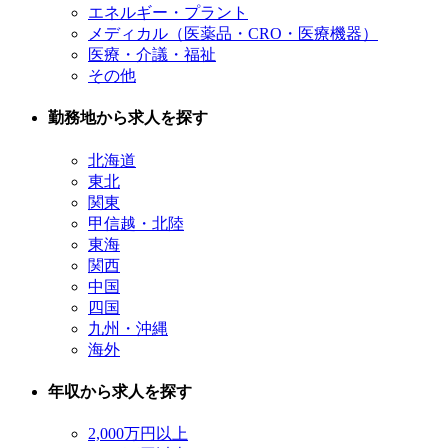
エネルギー・プラント
メディカル（医薬品・CRO・医療機器）
医療・介議・福祉
その他
勤務地から求人を探す
北海道
東北
関東
甲信越・北陸
東海
関西
中国
四国
九州・沖縄
海外
年収から求人を探す
2,000万円以上