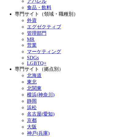
アパレル
食品・飲料
専門サイト（領域・職種別）
外資
エグゼクティブ
管理部門
MR
営業
マーケティング
SDGs
LGBTQ+
専門サイト（拠点別）
北海道
東北
北関東
横浜(神奈川)
静岡
浜松
名古屋(愛知)
京都
大阪
神戸(兵庫)