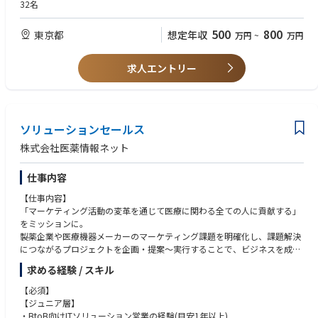
● クライアントや社内外メンバーと協調して仕事を進められる方
32名
■仕事内容
しています。
● 医療といったテーマに関心を持てる方
大手製薬企業・医療機器メーカー・学会などを中心に、医師向けWEBセミ
例えば、メディア代理店サービス「3rd one（サードワン）」を軸とし
500
800
東京都
想定年収
ナー（講演会）の運用業務をお任せします。
万円
~
万円
て、年間3,000件のWebプロモーションに携わり、1,500件超のWebセミ
【こんな方におすすめ】
● クライアントへの提案・打ち合わせ
ナーを実施しています。
● これまでに培った「提案・調整・関係構築力」を新しい分野で活かした
● 医師講演者や制作ベンダーなど関係者との調整
製薬企業を中心とするクライアントの多くが抱える課題は、「医療従事者
い方
求人エントリー
● プロジェクト進行管理・スケジュール調整
に製品情報や疾患情報を正確にわかりやすい情報で届ける」ということ。
● 自分の仕事が“誰かの役に立っている”実感を得たい方
● 当日の配信サポート（来賓対応・最終打ち合わせ など）
エムプラスでは「3rd one」を通じて、各プロジェクトに最適なWebメデ
● 将来的に希少性の高い専門職キャリアを築きたい方
ィアの選定から、プロモーション手法の提案までを一気通貫で支援してい
WEBセミナーの規模感はクライアントにより異なりますが、月1回〜、多
ます。
い時には年間200回のセミナーを開催しています。
想定視聴者層や予算に応じてWebセミナー・コンテンツ配信・バナー出稿
ソリューションセールス
診療終了後に開催することが主流です。フレックスタイム制を導入してい
などの最適な施策を設計・提案します。
株式会社医薬情報ネット
るため、セミナーの時間に合わせた柔軟な働き方が可能です。
近年では、医師や薬剤師など専門職の学びや情報収集の形が変化する中
また、既存クライアントとの継続的なリレーションがメインとなります
で、Webセミナーの実施数が急増しており、コンテンツ配信によるデリバ
が、新規案件や単発案件などもあり顧客との関係構築力を身につけること
仕事内容
リー案件も拡大しています。
ができます。
今回募集するイベントディレクターは、こうした案件を受注した後のデリ
【仕事内容】
※事務作業（会場手配や台本作成など）はサポートスタッフが担当しま
バリー工程を担うポジションです。
「マーケティング活動の変革を通じて医療に関わる全ての人に貢献する」
す。
セミナー配信やコンテンツ公開に向けて、クライアント・登壇医師・社内
をミッションに。
◆入社後のオンボーディング体制入社後は医療業界の知識から学んでいた
チームと連携しながら進行をリードし、円滑な運営を支えていただきま
製薬企業や医療機器メーカーのマーケティング課題を明確化し、課題解決
だきます。もちろんマニュアルも用意がありますので、業界未経験の方で
す。
につながるプロジェクトを企画・提案〜実行することで、ビジネスを成功
も安心してご入社いただける体制が整っております。
入社後にしっかりキャッチアップできる体制を整えているので、業界未経
に導き、医療業界や社会、そして多くの人びとに貢献することを目指して
● 入社後〜座学にて業界、WEBセミナーについてインプットいただきま
験でも問題ありません。
求める経験 / スキル
います。
す。
「地方の医師が、東京の最先端医療にアクセスできる」 、「製薬企業が、
● 2週目くらい〜実践環境デビュー。先輩社員に習って実務をご経験いた
【必須】
全国の医師に新薬情報を届けられる」、「若手医師が、名医の知見をリア
今回は、弊社データベースソリューション「学会情報データベース、論文
だきます。
【ジュニア層】
ルタイムで学べる」オンラインを活用し、医療格差をなくす。 それが私た
情報データベース、Doctorna」の導入拡大、活用促進に向けた体制強化の
● 半年後〜独り立ち。その後、ユニットリーダーなど、マネジメントのキ
・BtoB向けITソリューション営業の経験(目安1年以上)
ちのミッションです。