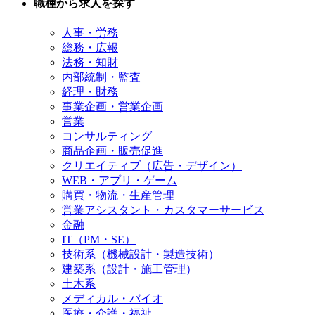
職種から求人を探す
人事・労務
総務・広報
法務・知財
内部統制・監査
経理・財務
事業企画・営業企画
営業
コンサルティング
商品企画・販売促進
クリエイティブ（広告・デザイン）
WEB・アプリ・ゲーム
購買・物流・生産管理
営業アシスタント・カスタマーサービス
金融
IT（PM・SE）
技術系（機械設計・製造技術）
建築系（設計・施工管理）
土木系
メディカル・バイオ
医療・介護・福祉