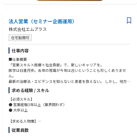
エムプラスでは「3rd one」を通じて、各プロジェクトに最適なWebメデ
● 将来的に希少性の高い専門職キャリアを築きたい方
ィアの選定から、プロモーション手法の提案までを一気通貫で支援してい
ます。
想定視聴者層や予算に応じてWebセミナー・コンテンツ配信・バナー出稿
法人営業（セミナー企画運用）
などの最適な施策を設計・提案します。
株式会社エムプラス
近年では、医師や薬剤師など専門職の学びや情報収集の形が変化する中
で、Webセミナーの実施数が急増しており、コンテンツ配信によるデリバ
在宅勤務可
リー案件も拡大しています。
今回募集するイベントディレクターは、こうした案件を受注した後のデリ
仕事内容
バリー工程を担うポジションです。
セミナー配信やコンテンツ公開に向けて、クライアント・登壇医師・社内
■仕事概要
チームと連携しながら進行をリードし、円滑な運営を支えていただきま
「営業スキル×医療×社会貢献」で、新しいキャリアを。
す。
医学は日進月歩。去年の常識が今年は古いということも珍しくありませ
入社後にしっかりキャッチアップできる体制を整えているので、業界未経
ん。
験でも問題ありません。
最新の治療法・エビデンスを知らないと患者を救えない。 しかし、地方の
「地方の医師が、東京の最先端医療にアクセスできる」 、「製薬企業が、
医師は「情報へのアクセス」で圧倒的に不利な状況にあります。
求める経験 / スキル
全国の医師に新薬情報を届けられる」、「若手医師が、名医の知見をリア
一方で、製薬企業・医療機器メーカーは「最新の医療情報を、全国の医師
ルタイムで学べる」オンラインを活用し、医療格差をなくす。 それが私た
に効率的・効果的に届けたい」というニーズを抱えています。
【必須スキル】
ちのミッションです。
この両者をつなぐのが、私たちエムプラスです。
● 営業経験3年以上（業界問わず）
医師・製薬企業・学術団体をつなぐ架け橋として、私たちと一緒に「医療
前年比110％の成長率を維持しており、安定した成長を維持しています。
● 大卒以上
格差のない社会の実現」に挑戦してくれる仲間を本気で探しています。
エムスリー株式会社（東証プライム上場）の連結子会社として盤石な基盤
少しでもご興味をお持ちいただけましたら、ぜひお気軽にご応募くださ
があり、これからも市場拡大のスピードを落とすことなく、業界をリード
【求める人物像】
い。
するサービスの提供を目指してまいります。
● 営業経験を活かしながら、社会的意義のある領域で新たな挑戦をしたい
従業員数
私たちは、エムスリー社が持つ医師ネットワーク32万人超と連携し、40社
方
以上の製薬企業・医療機器メーカーにWebプロモーションサービスを提供