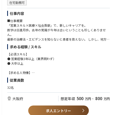
在宅勤務可
仕事内容
■仕事概要
「営業スキル×医療×社会貢献」で、新しいキャリアを。
医学は日進月歩。去年の常識が今年は古いということも珍しくありませ
ん。
最新の治療法・エビデンスを知らないと患者を救えない。 しかし、地方の
医師は「情報へのアクセス」で圧倒的に不利な状況にあります。
求める経験 / スキル
一方で、製薬企業・医療機器メーカーは「最新の医療情報を、全国の医師
に効率的・効果的に届けたい」というニーズを抱えています。
【必須スキル】
この両者をつなぐのが、私たちエムプラスです。
● 営業経験3年以上（業界問わず）
前年比110％の成長率を維持しており、安定した成長を維持しています。
● 大卒以上
エムスリー株式会社（東証プライム上場）の連結子会社として盤石な基盤
があり、これからも市場拡大のスピードを落とすことなく、業界をリード
【求める人物像】
するサービスの提供を目指してまいります。
● 営業経験を活かしながら、社会的意義のある領域で新たな挑戦をしたい
従業員数
私たちは、エムスリー社が持つ医師ネットワーク32万人超と連携し、40社
方
以上の製薬企業・医療機器メーカーにWebプロモーションサービスを提供
● クライアントや社内外メンバーと協調して仕事を進められる方
32名
しています。
● 医療といったテーマに関心を持てる方
例えば、メディア代理店サービス「3rd one（サードワン）」を軸とし
500
800
大阪府
想定年収
万円
~
万円
て、年間3,000件のWebプロモーションに携わり、1,500件超のWebセミ
【こんな方におすすめ】
ナーを実施しています。
● これまでに培った「提案・調整・関係構築力」を新しい分野で活かした
製薬企業を中心とするクライアントの多くが抱える課題は、「医療従事者
い方
求人エントリー
に製品情報や疾患情報を正確にわかりやすい情報で届ける」ということ。
● 自分の仕事が“誰かの役に立っている”実感を得たい方