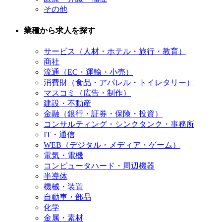
その他
業種から求人を探す
サービス（人材・ホテル・旅行・教育）
商社
流通（EC・運輸・小売）
消費財（食品・アパレル・トイレタリー）
マスコミ（広告・制作）
建設・不動産
金融（銀行・証券・保険・投資）
コンサルティング・シンクタンク・事務所
IT・通信
WEB（デジタル・メディア・ゲーム）
電気・電機
コンピュータハード・周辺機器
半導体
機械・装置
自動車・部品
化学
金属・素材