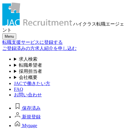
ハイクラス転職
エージェ
ント
Menu
転職支援サービスに登録する
ご登録済みの方
求人紹介を申し込む
求人検索
転職希望者
採用担当者
会社概要
JACで働きたい方
FAQ
お問い合わせ
保存済み
新規登録
Mypage