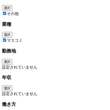
だきます。もちろんマニュアルも用意がありますので、業界未経験の方で
も安心してご入社いただける体制が整っております。
選択
● 入社後〜座学にて業界、WEBセミナーについてインプットいただきま
その他
す。
● 2週目くらい〜実践環境デビュー。先輩社員に習って実務をご経験いた
だきます。
業種
● 半年後〜独り立ち。その後、ユニットリーダーなど、マネジメントのキ
ャリアを描くことができます。
選択
マスコミ
勤務地
選択
設定されていません
年収
選択
設定されていません
働き方