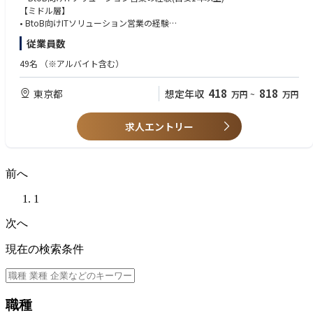
ため営業メンバーを募集します。
ャリアを描くことができます。
【ミドル層】
医師・製薬企業・学術団体をつなぐ架け橋として、私たちと一緒に「医療
• BtoB向けITソリューション営業の経験
格差のない社会の実現」に挑戦してくれる仲間を本気で探しています。
【具体的には】
• プロジェクト提案において会社の成長戦略の視点を踏まえ営業活動を行
少しでもご興味をお持ちいただけましたら、ぜひお気軽にご応募くださ
従業員数
・新規クライアントの開拓
ってきた方
い。
自社メディア、自社セミナー、ホワイトペーパー、イベント等を活用した
49名
（※アルバイト含む）
リード獲得
【歓迎】
・コンテンツ企画・制作、セミナー企画・講師、ホワイトペーパー作成等
・製薬企業向けソリューション営業経験（特にマーケティング領域）
■仕事内容
418
818
東京都
想定年収
万円
~
万円
の実施
・医療機関・医師に関するデータやマーケティングデータを活用した分
大手製薬企業・医療機器メーカー・学会などを中心に、医師向けWEBセミ
・クライアントとの対話、ディスカッションを通じた課題・ニーズの明確
析、示唆出しの経験
ナー（講演会）の運用業務をお任せします。
化
・マーケティング、コンサルティング、リサーチ業務経験
● クライアントへの提案・打ち合わせ
求人エントリー
・顧客ニーズに応じた提案書作成と商談実施、追客
・自身が主体となってプロジェクトを企画・提案し、リードした経験
● 医師講演者や制作ベンダーなど関係者との調整
・既存クライアントのフォローアップを通じたクロスセル/アップセルの
・IT商材、データ商材といった非定型ビジネスの推進経験
● プロジェクト進行管理・スケジュール調整
提案
● 当日の配信サポート（来賓対応・最終打ち合わせ など）
・ソリューション改善、新規利用シーンの発案・具体化
前へ
【求める人物像】
・医療/製薬関連データの利活用に興味関心がある方
WEBセミナーの規模感はクライアントにより異なりますが、月1回〜、多
【主要取引先】
・顧客との関係構築を楽しみながら、全力で取り組める方
1
い時には年間200回のセミナーを開催しています。
クライアントは国内外の大手製薬メーカー、医療機器メーカーが中心とな
・単なる営業ではなく、事業を大きくする視点を持って取り組める方
診療終了後に開催することが主流です。フレックスタイム制を導入してい
ります
次へ
・顧客課題に対しロジカルに企画提案することが好きな方
るため、セミナーの時間に合わせた柔軟な働き方が可能です。
・他者の意見を取り入れ、スピーディにピボットすることができる方
また、既存クライアントとの継続的なリレーションがメインとなります
【参考情報】
現在の検索条件
・裁量とスピード感を持って働きたい方
が、新規案件や単発案件などもあり顧客との関係構築力を身につけること
・既存顧客、新規顧客対応の割合は3：7程度です
・自分の力で会社が成長する実感を感じたい方
ができます。
・ 新規導入のリードタイムは2～3カ月から長くて1年かかる場合もあり
※事務作業（会場手配や台本作成など）はサポートスタッフが担当しま
す。
◆入社後のオンボーディング体制入社後は医療業界の知識から学んでいた
職種