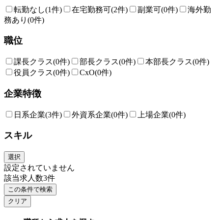
転勤なし
(1件)
在宅勤務可
(2件)
副業可
(0件)
海外勤
務あり
(0件)
職位
課長クラス
(0件)
部長クラス
(0件)
本部長クラス
(0件)
役員クラス
(0件)
CxO
(0件)
企業特徴
日系企業
(3件)
外資系企業
(0件)
上場企業
(0件)
スキル
選択
設定されていません
該当求人数
3
件
この条件で検索
クリア