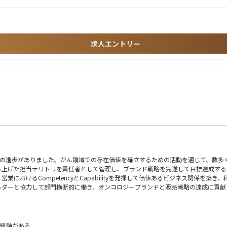
求人エントリー
多くの進歩がありました。がん領域での存在価値を確立するための活動を通じて、数多くの新し
ち上げた担当テリトリを責任者として管理し、ブランド戦略を完遂して目標達成する
におけるCompetencyとCapabilityを発揮して価値あるビジネス関係を
ダーと協力して部門横断的に働き、オンコロジーブランドと販売戦略の達成に貢献
ntable for Impact）」「正しいことをする（Do the right thing）」と
業経験がある