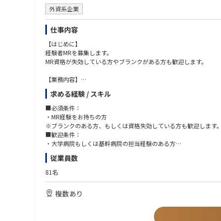
外資系企業
仕事内容
【はじめに】
経験者MRを募集します。
MR資格が失効している方やブランクがある方も歓迎します。
【業務内容】
MR業務全般（新薬投入時の営業サポート等）を担当します。
求める経験 / スキル
■新薬投入時のプロモーション
■既存品の市場拡大
■必須条件：
■病院市場攻略 等
・MR経験をお持ちの方
各製薬企業の戦略にしたがい、上記の業務に取り組み、しっかり
※ブランクのある方、もしくは資格失効している方も歓迎します
■歓迎条件：
【CSO所属のMRとは】
・大学病院もしくは基幹病院の担当経験のある方
医薬品・医療機器メーカーなどから依頼を受け、クライアントの
・バイオ医薬品取り扱い経験者
従業員数
CSOのMRとして働きながら、経験次第でメーカー側への転籍の
81名
複数あり