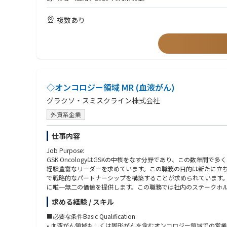
複数あり
◇オンコロジー領域 MR (血液がん)
グラクソ・スミスクライン株式会社
外資系企業
仕事内容
Job Purpose:
GSK OncologyはGSKの中核をなす分野であり、この数年間で
経験豊富なリーダーを求めています。この職務の目的は新たに立
で戦略的なパートナーシップを構築することが求められています。営業
に唯一無二の価値を提供します。この職務では社内のステークホル
（Ambitious for patients）」「結果に責任を持つ（Accou
求める経験 / スキル
にとって非常に重要なことだと考えています。
■必要な条件Basic Qualification
Primary Responsibilities:
• 血液がん領域もしくは固形がんを含むオンコロジー領域での営