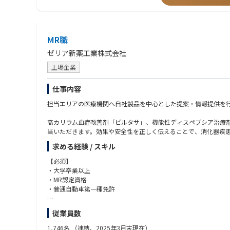
MR職
ゼリア新薬工業株式会社
上場企業
仕事内容
担当エリアの医療機関へ自社製品を中心とした提案・情報提供を
高カリウム血症改善剤「ビルタサ」、機能性ディスペプシア治療
当いただきます。効果や安全性を正しく伝えることで、消化器疾
求める経験 / スキル
【必須】
・大学卒業以上
・MR認定資格
・普通自動車第一種免許
【尚可】
従業員数
・薬剤師資格
1,746名
（連結、2025年3月末現在）