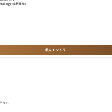
担当テリトリを管理する。
tailingの実践経験）
を作成し、目標達成のために確実に実行する。
る
いる
、100%遵守した実施を保証する。
求人エントリー
おける勤務経験およびネットワークを有している
きます。