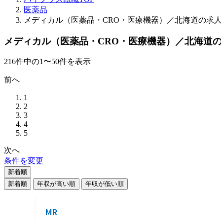
医薬品
メディカル（医薬品・CRO・医療機器）／北海道の求
メディカル（医薬品・CRO・医療機器）／北海道
216
件
中の
1
〜
50
件を表示
前へ
1
2
3
4
5
次へ
条件を変更
新着順
新着順
年収が高い順
年収が低い順
MR