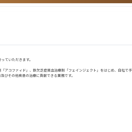
行っていただきます。
剤「アコファィド」、鉄欠乏症貧血治療剤「フェインジェクト」をはじめ、自社で手
患及びその他疾患の治療に貢献できる業務です。