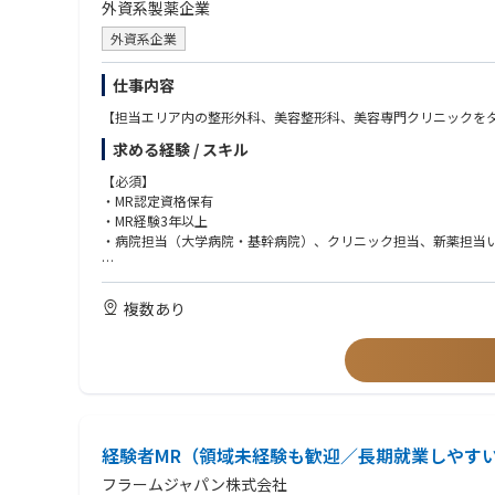
外資系製薬企業
外資系企業
仕事内容
【担当エリア内の整形外科、美容整形科、美容専門クリニックを
求める経験 / スキル
【必須】
・MR認定資格保有
・MR経験3年以上
・病院担当（大学病院・基幹病院）、クリニック担当、新薬担当
【優遇条件】
整形外科担当経験ある方
複数あり
MR認定資格(必須),普通自動車免許(必須)
経験者MR（領域未経験も歓迎／長期就業しやすい
フラームジャパン株式会社