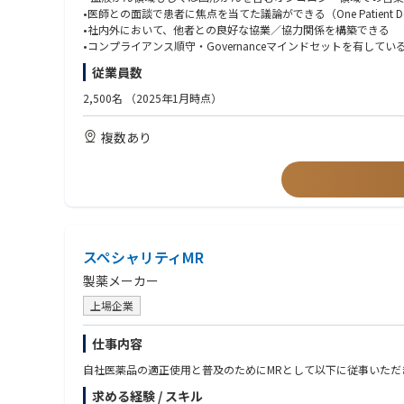
•会社方針に従ってオンコロジー製品を全ての顧客に届けるために
•医師との面談で患者に焦点を当てた議論ができる（One Patient De
•マーケティングプランを理解して担当テリトリのビジネスプラン
•社内外において、他者との良好な協業／協力関係を構築できる
•設定した目標の達成、及び日々の進捗管理を行う。
•コンプライアンス順守・Governanceマインドセットを有してい
•全ての主要なステークホルダーに対して適切に対応する。
•大学病院及び基幹病院での成功実績および新薬採用経験を有して
従業員数
•製品知識・スキルの習得など積極的に自己啓発を行う
•優れたコミュニケーション能力、提案力、問題解決能力
•活動によって再現性のある成功例は積極的にチーム内で共有する
•論文に興味を持ち、最新情報を自ら学ぶことができる
2,500名
（2025年1月時点）
•会社のビジネス方針・手順・ルールなどの関連事項を常に把握し
•ビジネスニーズに応じて出張可能
複数あり
学位/資格/語学力 Education/certification/Language
•大学卒業以上
•MR認定資格
•普通自動車運転免許証
■望ましい条件 Preferred Qualification
•募集勤務地における、血液癌領域もしくはオンコロジー領域に
スペシャリティMR
•多発性骨髄腫／骨髄繊維症での活動経験
•デジタル/オムニチャネルアプローチによる営業経験
製薬メーカー
上場企業
仕事内容
自社医薬品の適正使用と普及のためにMRとして以下に従事いただ
求める経験 / スキル