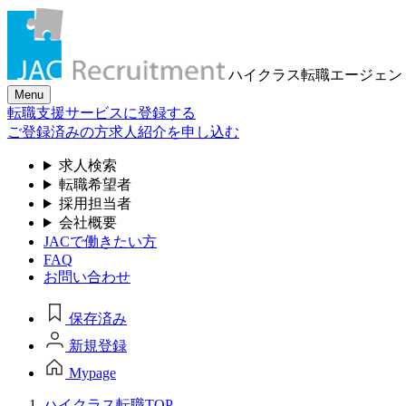
ハイクラス転職
エージェン
Menu
転職支援サービスに登録する
ご登録済みの方
求人紹介を申し込む
求人検索
転職希望者
採用担当者
会社概要
JACで働きたい方
FAQ
お問い合わせ
保存済み
新規登録
Mypage
ハイクラス転職TOP