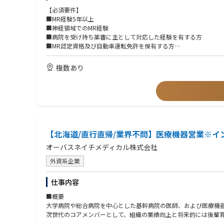
【必須要件】
■MR経験5年以上
■神経領域でのMR経験
■病院を受け持ち薬審に主として対応した経験を有する方
■MR認定資格及び自動車運転免許を保有する方
■将来的な転勤に対応可能な方
複数あり
【歓迎要件】
■広域担当経験
■論文を読み込める英語力
【北海道/直行直帰/業界不問】医療機器営業※
オーバスネイチメディカル株式会社
外資系企業
仕事内容
■概要
大学病院や総合病院を中心とした基幹病院の医師、および医療機
次世代のコアメンバーとして、組織の業績向上と将来的には後輩