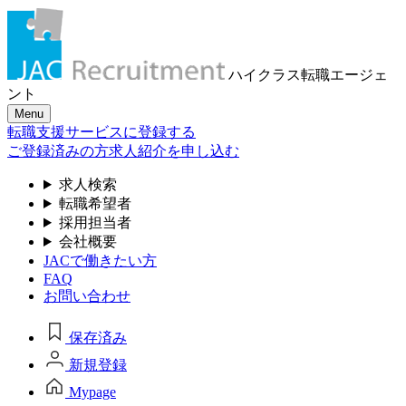
ハイクラス転職
エージェ
ント
Menu
転職支援サービスに登録する
ご登録済みの方
求人紹介を申し込む
求人検索
転職希望者
採用担当者
会社概要
JACで働きたい方
FAQ
お問い合わせ
保存済み
新規登録
Mypage