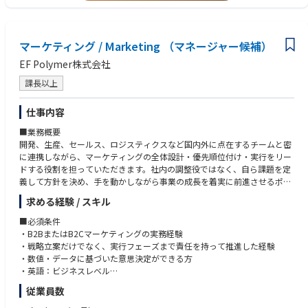
定・優先順位付けと実行を担います。
リモートワーク中心の働き方において、想いや考えを言語化する力、能動
まずはいくつかのチームを担当してもらい、プロダクト・顧客・チームの
的なコミュニケーションが必要になります。
理解を深めていただきます。
グローバルへのマインドセット
マーケティング / Marketing （マネージャー候補）
英語でのコミュニケーションに抵抗がない方（翻訳ツールの利用可 / 今後
■プロダクト要件定義とプロジェクトマネジメント
海外メンバーとの連携を強化していきます）
EF Polymer株式会社
ユーザーストーリーや要件定義などをPRDに落とし込み、開発要件を明確
化します。
【歓迎要件】
課長以上
エンジニアやデザイナーと協働し、アジャイル開発の手法を活用したプロ
バックオフィス向け事業に関するユーザー像・ドメインの深い解像度
ジェクトを推進します。
ユーザーリサーチ・インタビューの実施および開発プロセスへの組み込
仕事内容
み、改善をリードした経験
■効果測定とデータ分析
■業務概要
データ分析スキル（SQL / Mixpanel / Tableau等の利用経験）とクリエイ
パフォーマンス測定、ユーザー行動ログや調査結果の分析・振り返りを通
開発、生産、セールス、ロジスティクスなど国内外に点在するチームと密
ティブな発想を併せ持つ方
して、継続的な改善を推進します。
に連携しながら、マーケティングの全体設計・優先順位付け・実行をリー
UXデザインやUI設計に関する知識、またはプロジェクトマネジメント関連
ドする役割を担っていただきます。社内の調整役ではなく、自ら課題を定
の資格（PMP等）
■ステークホルダーとのコミュニケーション
義して方針を決め、手を動かしながら事業の成長を着実に前進させるポジ
開発、デザイン、カスタマーサクセス、カスタマーサポート、マーケティ
ションです。
求める経験 / スキル
ングチームなど多様なチームとの連携を通じたプロジェクト推進を担いま
す（同社では海外拠点にもデザインチーム、マーケティングチームのメン
■具体的な業務
■必須条件
バーが在籍しています）。
・マーケティング戦略の立案および実行、予算管理
・B2BまたはB2Cマーケティングの実務経験
ユーザーやコミュニティとの対話（インタビュー、ユーザーフィードバッ
・外部パートナー（広告代理店、制作会社等）のディレクション
・戦略立案だけでなく、実行フェーズまで責任を持って推進した経験
ク）を通じたニーズの把握を進めます。
・展示会、広告キャンペーン、販促施策の企画・実行
・数値・データに基づいた意思決定ができる方
・セールス・代理店・販売店向けの販促支援
・英語：ビジネスレベル
・日本語：ビジネスレベル（社内外ステークホルダーとの円滑なコミュニ
従業員数
■重点領域
ケーションが可能な方）
・EFポリマーにおけるマーケティング戦略の設計と推進