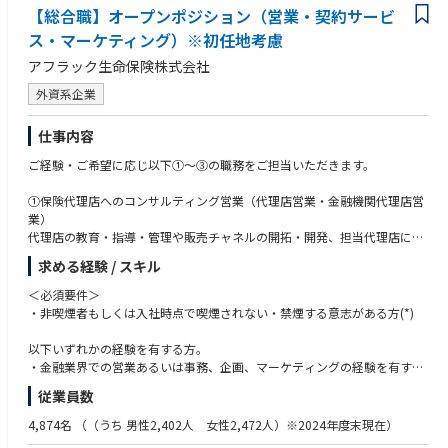
【総合職】オープンポジション（営業・契約サービ
ス・マーケティング）※初任地考慮
アフラック生命保険株式会社
外資系企業
仕事内容
ご経験・ご希望に応じ以下①～③の職務をご担当いただきます。
①保険代理店へのコンサルティング営業（代理店営業・金融機関代理店営
業）
代理店の教育・指導・管理や販売チャネルの開拓・開発、担当代理店にお
ける個人情報管理の強化に関する対策の実施、募集管理業務を担っていた
求める経験 / スキル
だきます。
＜必須要件＞
②保険事務/企画スタッフ（契約サービス部）
・非喫煙者もしくは入社時点で喫煙されない・禁煙する意志がある方(*)
保険契約に関わる入口（契約の引き受け）から出口（保険金支払い）まで
の諸手続きの実務から将来的には事務企画などに携わっていただきます。
以下いずれかの経験を有する方。
・金融業界での営業あるいは事務、企画、マーケティングの経験を有する
■具体的には以下のような部署がございます
方
従業員数
・保険申込みの承諾に関する業務（契約部）
・業界問わずマーケティングの経験を有する方
・保険契約（第一分野・第三分野）の引受可否判断業務（契約審査部）
・広告代理店あるいは事業会社での広告宣伝部での経験を有する方
4,874名
（（うち 男性2,402人 女性2,472人）※2024年度末現在）
・保険契約の名義変更や保障変更など契約保全業務（契約保全部）