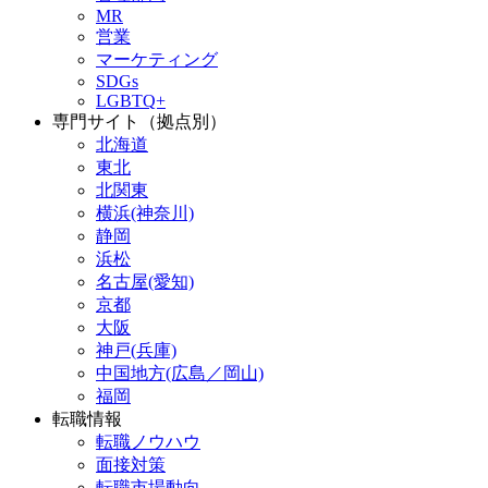
MR
営業
マーケティング
SDGs
LGBTQ+
専門サイト（拠点別）
北海道
東北
北関東
横浜(神奈川)
静岡
浜松
名古屋(愛知)
京都
大阪
神戸(兵庫)
中国地方(広島／岡山)
福岡
転職情報
転職ノウハウ
面接対策
転職市場動向