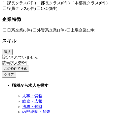
課長クラス
(2件)
部長クラス
(0件)
本部長クラス
(0件)
役員クラス
(0件)
CxO
(0件)
企業特徴
日系企業
(8件)
外資系企業
(1件)
上場企業
(1件)
スキル
選択
設定されていません
該当求人数
9
件
この条件で検索
クリア
職種から求人を探す
人事・労務
総務・広報
法務・知財
内部統制・監査