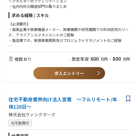
ークホルダーのファシリテーション
・社内内外の関連部門の取りまとめ
求める経験 / スキル
【必須要件】
・製薬企業や医療機器メーカー、医療機関や研究機関での共同研究のリー
ド、アライアンスマネジメントのご経験
・製造業での、新規事業開発及びプロジェクトマネジメントのご経験
【歓迎要件】
・ヘルスケア領域における戦略コンサルティングファームの実務経験
600
800
複数あり
想定年収
万円
~
万円
・事業企画に関わったご経験
・ITプロダクトにおける事業企画経験
求人エントリー
住宅不動産業界向け法人営業 ～フルリモート/年
休120日～
株式会社ウィンクマーク
在宅勤務可
仕事内容