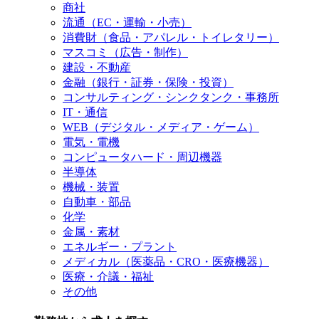
商社
流通（EC・運輸・小売）
消費財（食品・アパレル・トイレタリー）
マスコミ（広告・制作）
建設・不動産
金融（銀行・証券・保険・投資）
コンサルティング・シンクタンク・事務所
IT・通信
WEB（デジタル・メディア・ゲーム）
電気・電機
コンピュータハード・周辺機器
半導体
機械・装置
自動車・部品
化学
金属・素材
エネルギー・プラント
メディカル（医薬品・CRO・医療機器）
医療・介議・福祉
その他