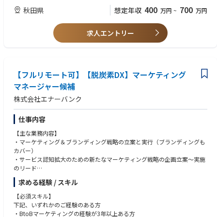
400
700
秋田県
想定年収
万円
~
万円
求人エントリー
【フルリモート可】【脱炭素DX】マーケティング
マネージャー候補
株式会社エナーバンク
仕事内容
【主な業務内容】
・マーケティング＆ブランディング戦略の立案と実行（ブランディングも
カバー）
・サービス認知拡大のための新たなマーケティング戦略の企画立案～実施
のリード
・抽象的な課題に粘り強く取りくみ、具体的な戦略に落とし、成果を出す
求める経験 / スキル
・事業やサービスへの理解があり、本質的な課題に向き合いミッションを
達成する
【必須スキル】
・KGI/KPI設計と運用
下記、いずれかのご経験のある方
・各マーケティング施策の進捗管理
・BtoBマーケティングの経験が3年以上ある方