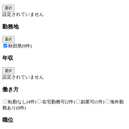
5、積極的で機動的な業務執行を促進する今日子なガバナンスとERM戦略
選択
その中でも更なるアフラックの成長の為には「人材が活躍する事」を重要
設定されていません
視しており、以下の様なスローガンを掲げております。
＜スローガン＞
勤務地
「多様な人財が自律的に働き、強みを活かし、最大限に力を発揮しなが
ら、主体的にキャリア構築できる環境を実現する」
選択
＜具体的な取り組み＞
秋田県
(9件)
■AflacCafé
希望する自己啓発セミナーへの参加をはじめ、通信教育やビジネススクー
年収
ルの受講料やセミナーや業務に関連する各種試験の受験料などを、年間5
万円を上限として費用を援助します。
選択
■キャリア開発計画書（CDP*）
設定されていません
意欲があり、希望する社員は、職務記述書をベースに「キャリア開発計画
書」を作成し、上司や会社は、社員の自律的なキャリア形成・能力開発を
働き方
支援します。
■海外、国内留学制度
転勤なし
(4件)
在宅勤務可
(2件)
副業可
(1件)
海外勤
国内外の大学院へ最大2年間の留学を通じて、次世代のアフラックの経営
務あり
(0件)
を担うための高度な能力を修得、その能力発揮を期待する制度です。
職位