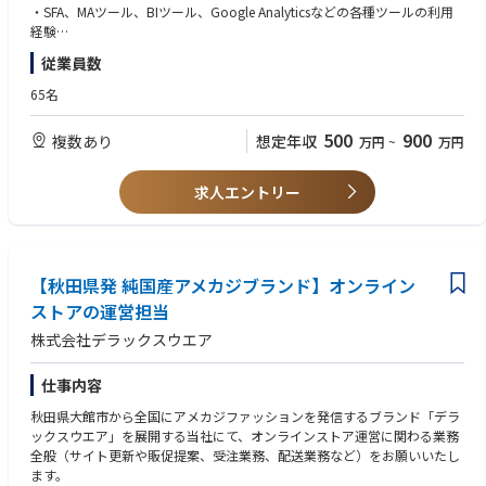
・営業部門と連携し市場へのリーチ手法を立案し、リード獲得
・SFA、MAツール、BIツール、Google Analyticsなどの各種ツールの利用
・顧客のフィードバック分析
経験
・プレスリリース採用広報対応
・イベント、コンテンツ、デジタルマーケティングを軸としたマーケティ
従業員数
・既存事業や新規事業立ち上げにマーケティングの観点でコミット
ング戦略経験
・PdMと連携し、プロダクトのUI/UXをアップデート
65名
【歓迎スキル】
【仕事のやりがい】
・電力業界の知見
500
900
複数あり
想定年収
万円
~
万円
・スタートアップ初期のコアメンバーとして、事業推進、組織作りを経験
・定量的な分析に基づき戦略を立てて実行したご経験のある方
することができます。
・電力業界のDXやスタートアップの成長を自分ごととして体験できます。
【求める人物像】
求人エントリー
自治体で採用されると紙面で大きく扱われることが多く、自分の仕事がど
・当社のミッション・ビジョン・バリューに共感してくださる方
う役に立っているのか？実感値を得ながら仕事を進めることができます。
・会社の成長と自身の成長ベクトルを合わせ、一気にスキルアップしたい
・原則フルリモートなので、1日24時間の自分の時間を自分らしく使うこ
方
とができます。
・自らの経験に捉われない吸収力やアイデアと領域を制限しない向上心を
【秋田県発 純国産アメカジブランド】オンライン
持っている方
【オンボーディング】
・裁量や意思決定の責任やプレッシャーを力に変えて、成長したい方
ストアの運営担当
・入社時に、ご希望と弊社の期待値をすり合わせ取り組んでいただきま
・社内外に対して、公平公正を大切にし仕事に取り組める方
株式会社デラックスウエア
す。
・未経験の事柄があっても、自ら調べ立案し、メンバーにフィードバック
・電力業界の知見を資料やメンバー、取締役からインプット。
をもらうことで解決策を見つけられる方
（業界知見がなくとも、早期にキャチアップ、独り立ちができる体制をと
・チームとしてより良い成果を出すことにフォーカスできる方
仕事内容
っています）
・フルリモートという環境の中で、自己管理で仕事ができる方
秋田県大館市から全国にアメカジファッションを発信するブランド「デラ
・OJT形式でフォローし、商談やプロジェクト同席からスタート。
ックスウエア」を展開する当社にて、オンラインストア運営に関わる業務
全般（サイト更新や販促提案、受注業務、配送業務など）をお願いいたし
ます。