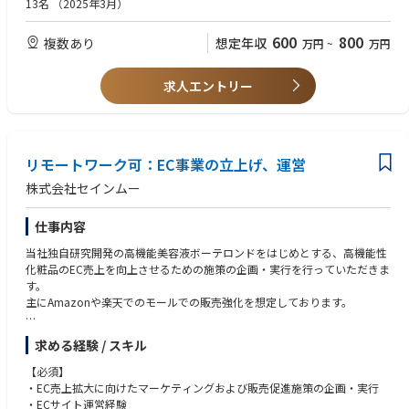
13名
（2025年3月）
・社内メンバーおよび外部パートナーを含めたプロジェクト全体のリード
■歓迎条件
と意思決定
・事業会社や広告代理店でのマーケティング経験者
600
800
複数あり
想定年収
万円
~
万円
・少人数チームやプロジェクトのリード経験
求人エントリー
リモートワーク可：EC事業の立上げ、運営
株式会社セインムー
仕事内容
当社独自研究開発の高機能美容液ボーテロンドをはじめとする、高機能性
化粧品のEC売上を向上させるための施策の企画・実行を行っていただきま
す。
主にAmazonや楽天でのモールでの販売強化を想定しております。
また、レポートは社長がメインになり、経営者の近くでお仕事することが
求める経験 / スキル
可能です。
【必須】
・EC売上拡大に向けたマーケティングおよび販売促進施策の企画・実行
・ECサイト運営経験