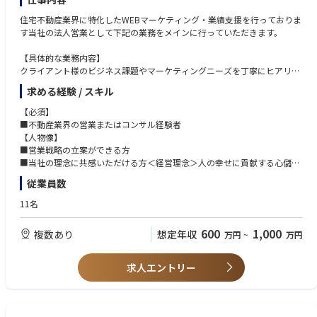
住宅不動産業界に特化したWEBマーケティング・業績支援を行っておりま
す当社の法人営業として下記の業務をメインに行っていただきます。
【具体的な業務内容】
クライアント様のビジネス課題やマーケティングニーズを丁寧にヒアリン
グし、WEBマーケティングとアナログ手法を組み合わせた最適なマーケテ
求める経験 / スキル
ィング戦略をご提案いただきます。その上で、クライアント様の業績向上
に貢献していただく役割を担っていただきます。
【必須】
■不動産業界の営業またはコンサル経験者
【人物像】
■営業戦略の立案ができる方
■当社の理念に共感いただける方＜経営理念＞人の幸せに貢献する心儲け
の会社を目指す
従業員数
■コミュニケーション力のある方
■クライアント様やチームメンバーとの円滑な連携が可能な方
11名
■向上心があり、新しい知識やスキルの習得に積極的な方
600
1,000
複数あり
想定年収
万円
~
万円
求人エントリー