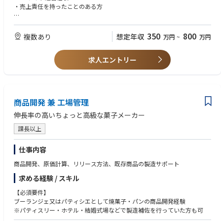
・売上責任を持ったことのある方
【歓迎】
・チャレンジ精神をお持ちの方
350
800
複数あり
想定年収
万円
~
万円
・ベンチャー特有の変化を楽しめる方
求人エントリー
商品開発 兼 工場管理
伸長率の高いちょっと高級な菓子メーカー
課長以上
仕事内容
商品開発、原価計算、リリース方法、既存商品の製造サポート
求める経験 / スキル
【必須要件】
ブーランジェ又はパティシエとして焼菓子・パンの商品開発経験
※パティスリー・ホテル・結婚式場などで製造補佐を行っていた方も可