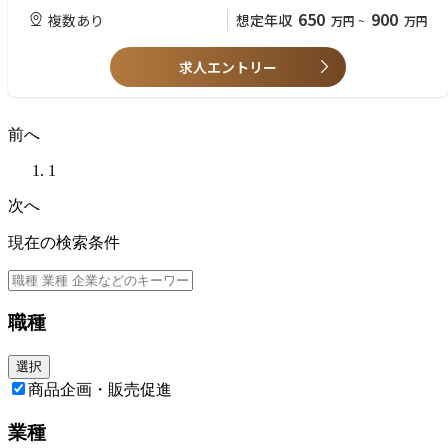
・保険料の請求および収納に関する業務（料金部）
＜歓迎要件＞
650
900
複数あり
想定年収
万円
~
万円
・契約管理事務・サービス・基盤に関わる企画および調整業務等、契約サ
以下いずれかの経験を有する方。
ービス部門全体の事務企画に関わる業務（契約サービス統括部/契約サー
・金融業界での実務経験
ビスデザイン部）
・法人営業の実務経験
求人エントリー
※契約管理に関わる事務を担当する部門を契約サービス部門と呼んでおり
・生保業界/損保業界での代理店営業の経験
ます。
(*)当社は「『生きる』を創るリーディングカンパニー」として、そして何
③マーケティングスタッフ（マーケティング部）
前へ
よりも社員の健康維持・増進のために、「2028年までに社員の喫煙率を
■マーケティング企画スタッフ（商品開発・広告宣伝・戦略立案等）
０％にする」ことを目指して、禁煙を促進する取り組みを強化していま
■マーケティングサポートスタッフ（パンフレットやDMなどの資材作
す。上記背景より入社時点で非喫煙者であることを募集要項に記載してい
1
成・営業教育等）
ます。
■代理店管理スタッフ（代理店支援に関わる企画立案等）
次へ
■営業推進スタッフ（代理店支援に関わるセールスマーケティング等）
現在の検索条件
＝＝＝＝＝＝＝＝＝＝＝＝＝＝＝＝＝＝＝＝＝＝＝＝＝＝
【人材マネジメント制度改革について】
2024年をゴールとした中期経営戦略を策定し、5つの戦略を実行すること
職種
で「生きる」を作るリーディングカンパニーへの飛躍を目指します。
＜5つの戦略＞
1、多様な人財の力を引き出す人材マネジメント
選択
2、「生きる」を作るエコシステム戦略
商品企画・販売促進
3、持続的成長に向けたファイナンス戦略
4、ステークホルダーへ新たな価値を提供するデジタルトランスフォーメ
業種
ーションとアジャイル戦略