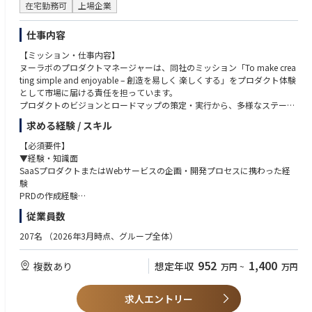
在宅勤務可
上場企業
仕事内容
【ミッション・仕事内容】
ヌーラボのプロダクトマネージャーは、同社のミッション「To make crea
ting simple and enjoyable – 創造を易しく 楽しくする」をプロダクト体験
として市場に届ける責任を担っています。
プロダクトのビジョンとロードマップの策定・実行から、多様なステーク
ホルダーのハブとなり、リリース後の市場浸透施策まで、PdMとPMMの両
求める経験 / スキル
面を横断的に担当します。
【必須要件】
【具体的な挑戦課題】
▼経験・知識面
プロダクト戦略・ビジョン・ロードマップの策定と優先順位付け
SaaSプロダクトまたはWebサービスの企画・開発プロセスに携わった経
データ構造や制約を理解した上での、PRD（プロダクト要件定義書）への
験
落とし込み
PRDの作成経験
パフォーマンス測定やユーザー行動ログの分析を通じた継続的な改善
エンジニアやデザイナーとの協業経験
従業員数
開発・デザイン・CS・マーケティングなど、多様なチームとの共創・合意
アジャイル開発（Scrum / Kanbanなど）の手法を用いたPM経験
形成
定量・定性データ分析の基礎知識およびBIツールの利用経験
207名
（2026年3月時点、グループ全体）
【具体的な仕事内容】
▼素養・スキル面
952
1,400
複数あり
想定年収
万円
~
万円
■ヌーラボサービスの事業規模拡大
遊び心を持って取り組むことができる
顧客のニーズと市場のトレンドを理解し、ヌーラボのミッションに共感し
顧客の声をただ聞くだけでなく、ヌーラボのミッションに共感してプロダ
ながら魅力的な製品を提供し続けます。
クト開発に取り組んでいただきたいと考えます。
求人エントリー
プロダクト戦略の策定・実行、プロダクトビジョン / ロードマップの策
進んでアウトプット・言語化できるスキル