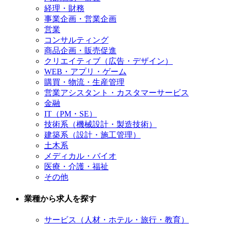
経理・財務
事業企画・営業企画
営業
コンサルティング
商品企画・販売促進
クリエイティブ（広告・デザイン）
WEB・アプリ・ゲーム
購買・物流・生産管理
営業アシスタント・カスタマーサービス
金融
IT（PM・SE）
技術系（機械設計・製造技術）
建築系（設計・施工管理）
土木系
メディカル・バイオ
医療・介護・福祉
その他
業種から求人を探す
サービス（人材・ホテル・旅行・教育）