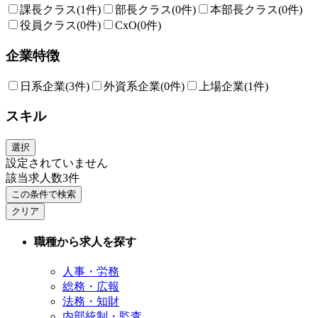
課長クラス
(1件)
部長クラス
(0件)
本部長クラス
(0件)
役員クラス
(0件)
CxO
(0件)
企業特徴
日系企業
(3件)
外資系企業
(0件)
上場企業
(1件)
スキル
選択
設定されていません
該当求人数
3
件
この条件で検索
クリア
職種から求人を探す
人事・労務
総務・広報
法務・知財
内部統制・監査