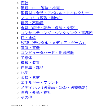
商社
流通（EC・運輸・小売）
消費財（食品・アパレル・トイレタリー）
マスコミ（広告・制作）
建設・不動産
金融（銀行・証券・保険・投資）
コンサルティング・シンクタンク・事務所
IT・通信
WEB（デジタル・メディア・ゲーム）
電気・電機
コンピュータハード・周辺機器
半導体
機械・装置
自動車・部品
化学
金属・素材
エネルギー・プラント
メディカル（医薬品・CRO・医療機器）
医療・介議・福祉
その他