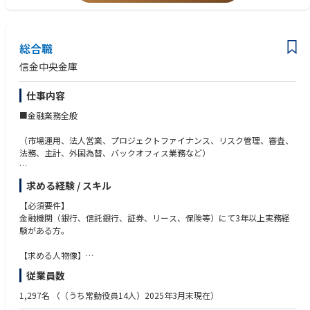
総合職
信金中央金庫
仕事内容
■金融業務全般
（市場運用、法人営業、プロジェクトファイナンス、リスク管理、審査、
法務、主計、外国為替、バックオフィス業務など）
総合職として、以下のようなさまざまな業務にかかる企画・立案を経験し
求める経験 / スキル
つつ、キャリアアップを図っていただきます。
【必須要件】
希望や適性に応じて、以下のような業務を担当していただきます。ジョブ
金融機関（銀行、信託銀行、証券、リース、保険等）にて3年以上実務経
ローテーションを通して様々なキャリアを築いていける環境です。
験がある方。
【金融業務全般】
・マーケット運用
【求める人物像】
・リスク管理・ALM
信用金庫の中央金融機関としての理念に共感できる方。
従業員数
・法人RM
・プロジェクトファイナンス
1,297名
（（うち常勤役員14人）2025年3月末現在）
・与信審査