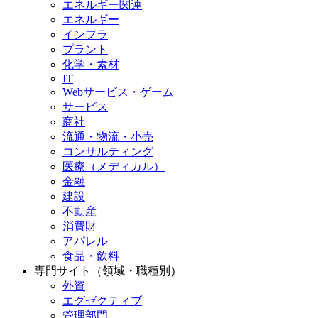
エネルギー関連
エネルギー
インフラ
プラント
化学・素材
IT
Webサービス・ゲーム
サービス
商社
流通・物流・小売
コンサルティング
医療（メディカル）
金融
建設
不動産
消費財
アパレル
食品・飲料
専門サイト（領域・職種別）
外資
エグゼクティブ
管理部門