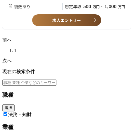
・外国為替・マネーローンダリング対応 等
500
1,000
複数あり
想定年収
万円
~
万円
【信用金庫の業務および経営サポート】
・経営コンサルティング
・収益向上・リスク管理支援
求人エントリー
・中小企業の経営改善、海外進出支援
・地域創生支援
・DX支援 等
前へ
■本ポジションの魅力：
・信金中金は信金業界のセントラルバンクとして、ユニークかつ幅広い業
1
務フィールドを有しており、幅広い分野でのキャリアアップを図ることが
可能です。
次へ
・信用金庫を対象としたコンサルティングといった唯一無二の業務に携わ
ることができます。
現在の検索条件
・全国の信用金庫と協働して、地域金融の推進や全国の中小企業を支援す
るためのソリューションの企画や推進をすることが可能です。
・45兆円を運用する国内有数の機関投資家として、マーケット運用・コー
ポレートファイナンス・プロジェクトファイナンス等に携わることが可能
職種
です。
・残業時間は全社平均で月20時間程度であり、働き方についてもワークラ
イフバランスを整えることができる福利厚生や就労環境が充実しておりま
選択
す。
法務・知財
■社風について：
業種
信用金庫から預け入れられた預金を中心に約45兆円もの運用資産を有する