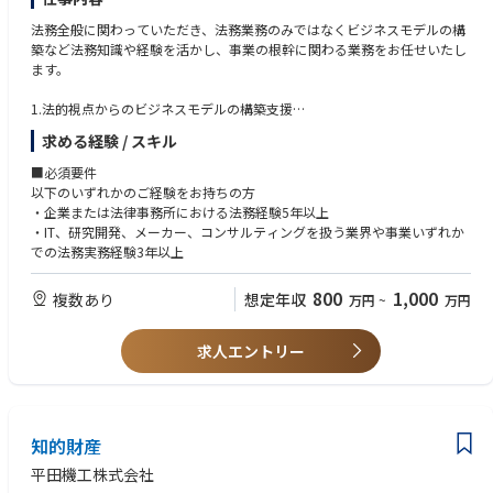
法務全般に関わっていただき、法務業務のみではなくビジネスモデルの構
築など法務知識や経験を活かし、事業の根幹に関わる業務をお任せいたし
ます。
1.法的視点からのビジネスモデルの構築支援
・ビジネスモデルの構築に対して、各国の法律を根拠にどのように対処す
求める経験 / スキル
るべきかのサポート
・各種契約書（システム開発請負、システム保守運用、ソフトウェア使用
■必須要件
許諾、コンサルティング、共同研究、販売サービス代理店他）の審査・作
以下のいずれかのご経験をお持ちの方
成・交渉業務
・企業または法律事務所における法務経験5年以上
・各種システム利用規約、セキュリティポリシーの策定業務
・IT、研究開発、メーカー、コンサルティングを扱う業界や事業いずれか
・既存/新規事業における国内/海外企業とのアライアンス/出資/M&Aに伴
での法務実務経験3年以上
うDD・契約作成・交渉・社内プロジェクト対応
・訴訟やトラブルへの対応
800
1,000
複数あり
想定年収
万円
~
万円
・顧問弁護士、弁理士、司法書士との調整、対応
2.コーポレートガバナンスの向上による長期的な企業価値の増大
求人エントリー
・取締役会、株主総会の運営
・登記申請/変更届対応
・法定開示/許認可等の法務サポート
・社内規程の作成および運用、その他内部管理体制の構築・運用
知的財産
・稟議書内容の確認や承認進行管理
・捺印申請、電子契約締結、締結済契約書の管理等
平田機工株式会社
・社内向けの研修企画のサポートや資料作成