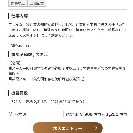
・各種コンプライアンスに関する相談や質問への対応
課長以上
上場企業
・その他コーポレート法務業務全般
仕事内容
プライム上場企業の知的財産担当として、企業知財業務全般をお任せいた
します。経験に応じて無理のない範囲から担当いただくため、成長著しい
企業にてスキルを伸ばして活躍できます。
（具体的には）
・知財戦略の立案と推進
求める経験 / スキル
・事業部門と連携した発明支援、発明の創出及び／又は発掘、先願調査
・知財権の強化活動、国内外特許の出願、明細書作成、意見書、補正書作
【必須】
成等の中間処理、権利化
■メーカー知財部門での実務経験３年以上又は特許事務所での特許実務３
・知財教育による知財文化の普及・推進活動
年以上
・侵害調査、クリアランス、係争、訴訟対応
■英語スキル（英文明細書を読解可能な英語力）
【歓迎】
従業員数
■半導体製造装置に関する出願経験のある方
1,521名
（連結 2,318名 2026年3月31日現在）
900
1,350
熊本県
想定年収
万円
~
万円
求人エントリー