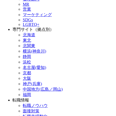
MR
営業
マーケティング
SDGs
LGBTQ+
専門サイト（拠点別）
北海道
東北
北関東
横浜(神奈川)
静岡
浜松
名古屋(愛知)
京都
大阪
神戸(兵庫)
中国地方(広島／岡山)
福岡
転職情報
転職ノウハウ
面接対策