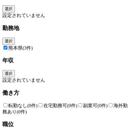
一方、職員の数は約1,300名と少数精鋭の組織であるため、職員一人一人
に求められる役割や責任は非常に大きく、ご自身の成長を実感できる環境
選択
です。
設定されていません
■当社の特徴：
勤務地
全国の信用金庫の中央金融機関として、信用金庫業界の発展および地域経
済の活性化のため、全国の信用金庫の業務・経営にかかるコンサルティン
グおよびサポートを行うほか、国内有数の機関投資家としての側面も有す
選択
る唯一無二の金融機関です。
熊本県
(3件)
年収
選択
設定されていません
働き方
転勤なし
(0件)
在宅勤務可
(0件)
副業可
(0件)
海外勤
務あり
(0件)
職位