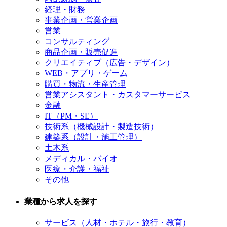
経理・財務
事業企画・営業企画
営業
コンサルティング
商品企画・販売促進
クリエイティブ（広告・デザイン）
WEB・アプリ・ゲーム
購買・物流・生産管理
営業アシスタント・カスタマーサービス
金融
IT（PM・SE）
技術系（機械設計・製造技術）
建築系（設計・施工管理）
土木系
メディカル・バイオ
医療・介護・福祉
その他
業種から求人を探す
サービス（人材・ホテル・旅行・教育）