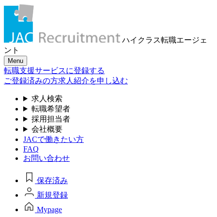
ハイクラス転職
エージェ
ント
Menu
転職支援サービスに登録する
ご登録済みの方
求人紹介を申し込む
求人検索
転職希望者
採用担当者
会社概要
JACで働きたい方
FAQ
お問い合わせ
保存済み
新規登録
Mypage