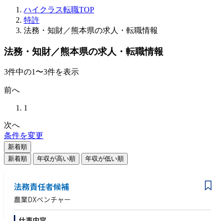
ハイクラス転職TOP
特許
法務・知財／熊本県の求人・転職情報
法務・知財／熊本県の求人・転職情報
3
件
中の
1
〜
3
件を表示
前へ
1
次へ
条件を変更
新着順
新着順
年収が高い順
年収が低い順
法務責任者候補
農業DXベンチャー
仕事内容