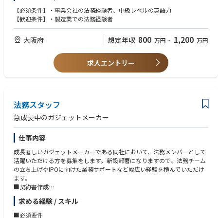
【必須条件】・事業会社の法務経験者、中級レベルの英語力
【歓迎条件】・製造業での法務経験者
800
1,200
大阪府
想定年収
万円
~
万円
求人エントリー
法務スタッフ
急成長中のガジェットメーカー
仕事内容
成長著しいガジェットメーカーである同社において、法務メンバーとして
活躍いただける方を募集をします。新設部署になりますので、法務チーム
の立ち上げやIPOに向けた業務サポートなど幅広い経験を積んでいただけ
ます。
■契約書作成
■リーガルチェック
求める経験 / スキル
■契約条件についてのコンプライアンス確認
■顧問弁護士への法律相談 など
■必須要件