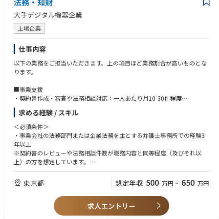
法務・知財
・稟議書関連業務：稟議書内容の確認や承認進行管理
・コーポレート法務：株主総会、取締役会の対応、子会社管理等
大手デジタル機器企業
・その他：法務業務に関わる庶務全般、顧問弁護士との調整、対応
上場企業
■この仕事の魅力
・風通しがよく、コミュニケーションが活発な法務です。
仕事内容
・積極的なチャレンジを推奨し、よい失敗をとがめない風土の中で、切磋
以下の業務をご担当いただきます。上の項目ほど業務割合が高いものとな
琢磨できます。
ります。
・ビジネス法務だけでなく、ガバナンスやコンプライアンス関連業務にも
幅広く携われるため、これまでの経験を活かしながらキャリアアップがで
■事業支援
きます。
・契約書作成・審査や法務相談対応：一人あたり月10-30件程度
・経営層と法務が密接に連携しているため、法務担当者も経営判断に参画
・上長指導のもと、契約書の作成・審査業務などを行っていただきます
できます。
求める経験 / スキル
※約1-2割程度が英文対応となります。（テンプレートがないゼロの状
・全部門の法務業務に携わるため、他部門とコミュニケーションを図りな
態からの作成は本ポジションでは想定していません）
がら多種多様な案件に初期段階から契約書作成や法令調査で関与するた
＜必須条件＞
■プロジェクト支援
め、スキルアップにつながります。
・事業会社の法務部門または企業法務を主とする弁護士事務所での経験3
・上長指導のもと、M&Aや新規商材の立ち上げ対応などのプロジェクトの
・合理的な意見はすぐに取り入れる環境のため、これまでの経験・知見を
年以上
一員として、法的側面でプロジェクトを推進します
活かしながら新しいことにチャレンジできます。
※契約書のレビューや法務相談件数が職務内容と同等程度（及びそれ以
※本ポジション想定のグレードの方は、だいたい一人あたり2－3件のプロ
・各分野で著明な大手事務所所属の顧問弁護士とやりとりする機会が豊富
上）の方を想定しています。
ジェクトを担当しています
にあります。
・英文契約書の作成・審査のご経験がおありであること
■インシデント対応支援
＜歓迎条件＞
500
650
東京都
想定年収
万円
~
万円
・上長指導のもと、訴訟対応・トラブル対応などの案件に対応いただきま
・英語力：契約書レビュー以外でメールや、会議出席等のコミュニケーシ
す
ョンができるレベル
社外弁護士と部署の間にたってやりとり等も発生します
求人エントリー
・メーカーにおける一連の製品開発・販売プロセスに関する経験（自社製
※会社の定める職務の範囲で今後変更となる可能性があります
品の開発、仕入れ、販売に関する契約書作成など）