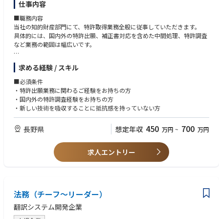
仕事内容
■職務内容
当社の知的財産部門にて、特許取得業務全般に従事していただきます。
具体的には、国内外の特許出願、補正書対応を含めた中間処理、特許調査
など業務の範囲は幅広いです。
特許事務所やアウトソーシング企業と異なり、開発現場に足を運び、少し
求める経験 / スキル
でも特許としての可能性があるタネがないかを自分たちの目で探すことも
重要な仕事の一つです。
■必須条件
そこに『新しさと違い』を見出し、世界に展開させていく仕事をお願いし
・特許出願業務に関わるご経験をお持ちの方
たいと考えております。
・国内外の特許調査経験をお持ちの方
・新しい技術を吸収することに抵抗感を持っていない方
また、現在当社では新技術ある『3Dプリンタ』『IoT』という分野に技術
領域を広げています。
450
700
長野県
想定年収
万円
~
万円
新技術は特許取得に向けてのスピードや特許範囲が重要な生命線となりま
す。
その重要なポジションを私たちと一緒にになっていただき、活躍いただけ
求人エントリー
る人材を募集いたします。
■就業環境のポイント
・残業時間30時間程度/入社3年後定着率90％以上と良好な就業環境です。
法務（チーフ～リーダー）
翻訳システム開発企業