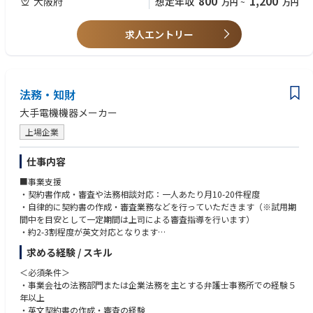
800
1,200
大阪府
想定年収
万円
~
万円
・リコーのコーポレートガバナンス
https://jp.ricoh.com/governance/governance
求人エントリー
◎『はじめまして、リコーです。』
https://www.youtube.com/watch?v=LfnvykSx6Dk&list=PLVeLbRp5JE6w
lRcTRrZWup-lTsWloaxFt&index=3
是非ご覧ください。
法務・知財
大手電機機器メーカー
上場企業
仕事内容
■事業支援
・契約書作成・審査や法務相談対応：一人あたり月10-20件程度
・自律的に契約書の作成・審査業務などを行っていただきます（※試用期
間中を目安として一定期間は上司による審査指導を行います）
・約2-3割程度が英文対応となります
求める経験 / スキル
■プロジェクト支援
・プロジェクトの法務主担当としてM&Aや新規商材の立ち上げ対応などの
＜必須条件＞
プロジェクトを法的側面で推進します
・事業会社の法務部門または企業法務を主とする弁護士事務所での経験５
年以上
■インシデント対応支援
・英文契約書の作成・審査の経験