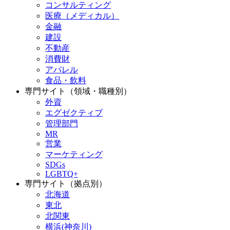
コンサルティング
医療（メディカル）
金融
建設
不動産
消費財
アパレル
食品・飲料
専門サイト（領域・職種別）
外資
エグゼクティブ
管理部門
MR
営業
マーケティング
SDGs
LGBTQ+
専門サイト（拠点別）
北海道
東北
北関東
横浜(神奈川)