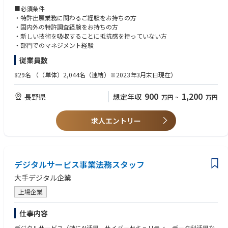
重要な仕事の一つです。
■必須条件
そこに『新しさと違い』を見出し、世界に展開させていく仕事をお願いし
・特許出願業務に関わるご経験をお持ちの方
たいと考えております。
・国内外の特許調査経験をお持ちの方
・新しい技術を吸収することに抵抗感を持っていない方
また、現在当社では新技術ある『3Dプリンタ』『IoT』という分野に技術
・部門でのマネジメント経験
領域を広げています。
従業員数
新技術は特許取得に向けてのスピードや特許範囲が重要な生命線となりま
す。
829名
（（単体）2,044名（連結）※2023年3月末日現在）
その重要なポジションを私たちと一緒にになっていただき、活躍いただけ
る人材を募集いたします。
900
1,200
長野県
想定年収
万円
~
万円
■就業環境のポイント
・残業時間30時間程度/入社3年後定着率90％以上と良好な就業環境です。
求人エントリー
デジタルサービス事業法務スタッフ
大手デジタル企業
上場企業
仕事内容
デジタルサービス（特にAI活用、サイバーセキュリティ、データ利活用な