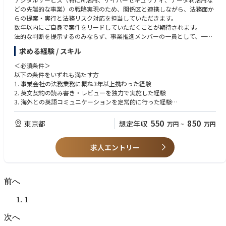
どの先端的な事業）の戦略実現のため、関係区と連携しながら、法務面か
らの提案・実行と法務リスク対応を担当していただきます。
数年以内にご自身で案件をリードしていただくことが期待されます。
法的な判断を提示するのみならず、事業推進メンバーの一員として、一緒
に課題に向き合い、事業を加速していくことが求められます。
求める経験 / スキル
■プロジェクト支援
・M&A/事業提携
＜必須条件＞
・グローバルに展開する新規商材の立ち上げ など
以下の条件をいずれも満たす方
デジタルサービス事業拡大のため、M&Aや事業提携を含め、グローバルな
1. 事業会社の法務業務に概ね3年以上携わった経験
事業展開を積極的に仕掛けており、法務としてプロジェクトに参画し、時
2. 英文契約の読み書き・レビューを独力で実施した経験
には上長の指示を得ながらリードしていただきます。
3. 海外との英語コミュニケーションを定常的に行った経験
■事業支援
＜歓迎条件＞
・契約書作成・審査（英文含む、1人あたり月10～20件対応）
・新法対応または事業のアーリーステージに法務として携わった経験
550
850
東京都
想定年収
万円
~
万円
・法務相談 など
・国内外のM&Aの経験（株式譲渡、株主間協定、会社分割、合併、合弁会
通常の契約書の審査に加え、場合によってはメンバーの作成した契約書の
社設立など。PMIを含む）
指導も行っていただきます。内容によっては上長の指示を受けながら緊急
求人エントリー
・データビジネスまたはクラウドサービスに関する経験（アプリ利用規約
性・機密性の高い契約にも携わっていただきます。
の作成や各国個人情報保護法・プライバシー法対応など）
海外関係者（海外関連会社や海外の弁護士等）とメール・オンライン会議
・AI等先進技術にかかわった経験（生成AI利用に関する法務面での検討や
等でのやりとりを英語で行うことがあります。
開発・利用ポリシーの策定など）
前へ
※会社の定める職務の範囲で今後変更となる可能性があります
・社内外の複数の関係者が関わるプロジェクトをリードした経験（グロー
＜入社後のキャリアパス＞
バル会議の運営責任者やクロスボーダー案件の推進事務局など）
タイミングや志向性により、様々なキャリアパスの可能性があります。本
1
・スペイン語、中国語等英語以外の語学力（ビジネスレベル）
ポジションはピープルマネジメントを伴いませんが、ご自身の適正によっ
＜求める人物像＞
次へ
てはマネージャー職へ転換する可能性もあります。
・法務のプロフェッショナルでありながら、ビジネス推進する事業部の一