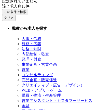
設定されていません
該当求人数
13
件
この条件で検索
クリア
職種から求人を探す
人事・労務
総務・広報
法務・知財
内部統制・監査
経理・財務
事業企画・営業企画
営業
コンサルティング
商品企画・販売促進
クリエイティブ（広告・デザイン）
WEB・アプリ・ゲーム
購買・物流・生産管理
営業アシスタント・カスタマーサービス
金融