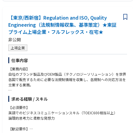
＜入社後のキャリアパス＞
・社内外の複数の関係者が関わるプロジェクトをリードした経験
法務で経験を積んでいただいた後、リスクマネジメントやコンプライアン
＜求める人物像＞
ス部門へのローテーション、グループ内ビジネスユニットの経営層の判断
・法務のプロフェッショナルとしてビジネス側の事業推進のために動くと
【東京/西新宿】Regulation and ISO, Quality
をサポートする経営スタッフ業務など、法務としての能力を軸とした幅広
いうマインドをお持ちの方
いキャリパスを用意しております。
Engineering（法規制情報収集、基準策定）★東証
・これまで経験したことのないことでも物怖じせず乗り越えようとするマ
＜アピールポイント＞
インドのある方
プライム上場企業・フルフレックス・在宅★
・グローバルに展開する企業において、法務のプロフェッショナルとして
・自律的に考え、関係者を巻き込みながら、自ら課題を発見し、提案し、
事業推進に携わり規模の大きい業務に携わることができる
非公開
解決のために必要なアクションを取ることができる方
・（参画するプロジェクトによるが）M&Aや新規事業の立上げといった事
上場企業
業の進め方を学ぶ機会がある
・海外の関係者（海外極、海外弁護士等）とのメール・オンライン会議等
仕事内容
が発生し、語学力を磨ける
・デジタルツールの積極的な活用、全社的法務相談システムの導入など、
【業務内容】
業務効率化のためのツールは積極的に活用・導入しており、企業法務とし
自社のブランド製品及びOEM製品（テクノロジーソリューション）を世界
て最先端の働き方ができる
各国で販売するために必要な法規制情報を収集し、各規制への対応方法を
・フレックス制度などを活用してご自身でタイムマネジメントを行いなが
立案する業務。
らフレキシブルに働くことができる環境がある
・法務組織としてメンバーのサポート・育成ができる体制であり上司・同
・世界各国における電気電子製品に関する下記法規制情報の把握
僚から必要な支援が受けられる
求める経験 / スキル
・Wi-Fi, Bluetooth等に関する無線規制
＜働き方について＞
・製品安全・EMC規制に関する規制
【必須要件】
・リモートワーク可能
・エネルギー効率規制
英語でのビジネスコミュニケーションスキル（TOEIC600相当以上）
・出社は週1～2回程度（状況により出社が多いこともあり）
・設計生産委託先（無線モジュールベンダーを含む）、海外販社、業界団
論理的思考力と柔軟な発想力
・海外とのミーティングもあり、朝早く（7時くらい）から、夜（20時、2
体との意見交換
1時）スタートの場合もあり。（フレックス制度利用可能）
・法規制に対応するための社内プロセス、及び基準等の策定
【歓迎要件】
・海外出張の可能性もあり
・上記3項目をとおして、各国における通関や販売をスムーズに行うこと