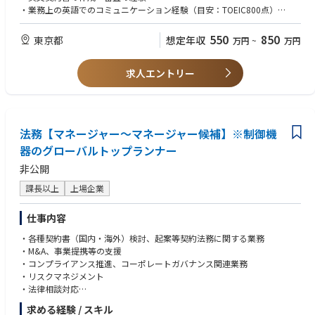
・訴訟対応・トラブル対応などの案件に対応いただきます
・業務上の英語でのコミュニケーション経験（目安：TOEIC800点）
※会社の定める職務の範囲で今後変更となる可能性があります
＜歓迎条件＞
550
850
東京都
想定年収
万円
~
万円
・メーカーにおける一連の製品開発・販売プロセスに関する経験（自社製
＜入社後のキャリアパス＞
品の開発、仕入れ、販売に関する契約書作成など）
法務で経験を積んでいただいた後、リスクマネジメントやコンプライアン
求人エントリー
・社内外の複数の関係者が関わるプロジェクトをリードした経験
ス部門へのローテーション、グループ内ビジネスユニットの経営層の判断
・データ・セキュリティ関連の法務対応経験
をサポートする経営スタッフ業務など、法務としての能力を軸とした幅広
・後輩の業務指導経験
いキャリパスを用意しております。
・事業買収・売却に関わるプロジェクトを担当した経験
法務【マネージャー～マネージャー候補】※制御機
＜アピールポイント＞
＜求める人物像＞
・グローバルに展開する企業において、海外の関係者（海外極、海外弁護
器のグローバルトップランナー
・他部署の方とコミュニケーションを取りながら、法務のプロフェッショ
士等）とのメール・オンライン会議等が発生し、語学力を磨ける
ナルとしてビジネス側の事業推進のために動くというマインドをお持ちの
非公開
・上司・同僚から必要な支援が受けられる
方
・デジタルツールの積極的な活用、全社的法務相談システムの導入など、
・これまで経験したことのないことでも物怖じせず乗り越えようとするマ
課長以上
上場企業
業務効率化のためのツールは積極的に活用・導入しており、企業法務とし
インドのある方
て最先端の働き方ができる
・自律的に考え、関係者を巻き込みながら、自ら課題を発見し、提案し、
仕事内容
・ご自身でタイムマネジメントを行いながらフレキシブルに働くことがで
解決のために必要なアクションを取ることができる方
きる環境がある
・各種契約書（国内・海外）検討、起案等契約法務に関する業務
・M&A、事業提携等の支援
＜働き方について＞
・コンプライアンス推進、コーポレートガバナンス関連業務
・残業時間は、平均10時間/月程度（プロジェクトの状況等により変動あ
・リスクマネジメント
り）
・法律相談対応
・訴訟、法的紛争の解決と、予防の立案、実行
求める経験 / スキル