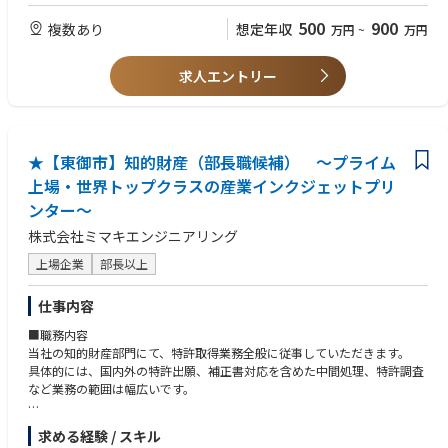
開発プロジェクトのリーダー経験
・繁忙期はプロジェクト等のフェーズによる
に貢献する
法務・知財・特許に関する職務経験
500
900
複数あり
想定年収
万円
~
万円
・設計部門や製造部門に対する指示、フォロー
無線規制、製品安全・EMC規制、エネルギー効率規制、実務経験者
担当業務以外にも視野を広げたいという意欲のある方
【仕事の魅力】
求人エントリー
世界各国で販売するために必要な法規制情報は、刻刻と変化しており、判
断を誤ると販売できない事態となりうる重要なポジションです。
海外販社や業界団体等、英語で密にコミュニケーションを取り、その情報
をもとに設計部門や、製造部門に対して支指示やフォローを行います。
★【東御市】知的財産（部長職候補） ～プライム
ビジネスレベルの英語力だけでなく、柔軟な発想力、知的好奇心、問題解
決能力、社内外とのコミュニケーション力をフルに生かせる点が、本ポジ
上場・世界トップクラスの産業インクジェットプリ
ションの魅力です。また、細分化された大企業での業務と異なり、幅広い
ンター～
業務に携わることの出来るポジションです。
また、必要に応じて出社は必要ですが、在宅勤務を活用して働けるポジシ
株式会社ミマキエンジニアリング
ョンとなります。
上場企業
部長以上
仕事内容
■職務内容
当社の知的財産部門にて、特許取得業務全般に従事していただきます。
具体的には、国内外の特許出願、補正書対応を含めた中間処理、特許調査
など業務の範囲は幅広いです。
特許事務所やアウトソーシング企業と異なり、開発現場に足を運び、少し
求める経験 / スキル
でも特許としての可能性があるタネがないかを自分たちの目で探すことも