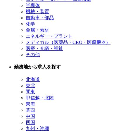
半導体
機械・装置
自動車・部品
化学
金属・素材
エネルギー・プラント
メディカル（医薬品・CRO・医療機器）
医療・介議・福祉
その他
勤務地から求人を探す
北海道
東北
関東
甲信越・北陸
東海
関西
中国
四国
九州・沖縄