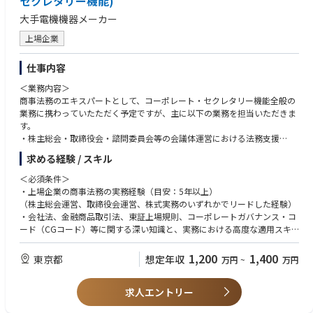
セクレタリー機能)
大手電機機器メーカー
上場企業
仕事内容
＜業務内容＞
商事法務のエキスパートとして、コーポレート・セクレタリー機能全般の
業務に携わっていたただく予定ですが、主に以下の業務を担当いただきま
す。
・株主総会・取締役会・諮問委員会等の会議体運営における法務支援
・会社法、金融商品取引法、上場規則等に基づく法定開示書類の企画・作
求める経験 / スキル
成・管理
・コーポレート・ガバナンスや内部統制システムに関する企画・運用
＜必須条件＞
・株主対応（議決権行使助言会社対応・株主提案対応等）における法務支
・上場企業の商事法務の実務経験（目安：5年以上）
援
（株主総会運営、取締役会運営、株式実務のいずれかでリードした経験）
・定款・株式関連規程等の整備・運用
・会社法、金融商品取引法、東証上場規則、コーポレートガバナンス・コ
※会社の定める職務の範囲で今後変更となる可能性があります
ード（CGコード）等に関する深い知識と、実務における高度な適用スキ
ル
＜アピールポイント＞
・ガバナンス体制構築や開示対応など、上場企業特有の法務課題を解決し
1,200
1,400
東京都
想定年収
万円
~
万円
・当社はガバナンス、特にCEOの選解任などで、資本市場において高い評
た経験
価を受けており、ご自身のキャリア形成に有効なスキル・経験を積むこと
・社内外ステークホルダー（役員、社外役員、関係部門、社外弁護士等）
ができる役割・職場です。
求人エントリー
との調整のご経験
・最高意思決定機関（取締役会）の運営に深く関与でき、法務の領域に留
・ビジネスレベルの英語力