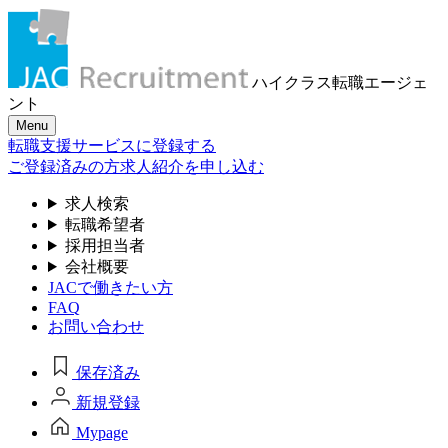
ハイクラス転職
エージェ
ント
Menu
転職支援サービスに登録する
ご登録済みの方
求人紹介を申し込む
求人検索
転職希望者
採用担当者
会社概要
JACで働きたい方
FAQ
お問い合わせ
保存済み
新規登録
Mypage