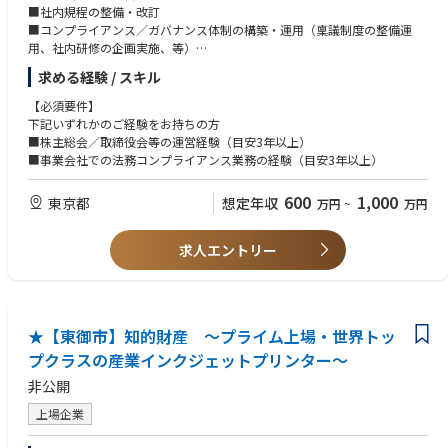
■社内規程の整備・改訂
■コンプライアンス／ガバナンス体制の構築・運用（稟議制度の整備運
用、社内研修の企画実施、等）
■株式上場準備業務
求める経験 / スキル
■その他の総務／庶務業務
【必須要件】
※上記に限定せず、得意とする領域を活かして業務に取り組んでいただき
下記いずれかのご経験をお持ちの方
ます。
■株主総会／取締役会等の運営経験（目安3年以上）
■事業会社での法務コンプライアンス業務の経験（目安3年以上）
600
1,000
東京都
想定年収
万円
~
万円
求人エントリー
★【東御市】知的財産 ～プライム上場・世界トッ
プクラスの産業インクジェットプリンター～
非公開
上場企業