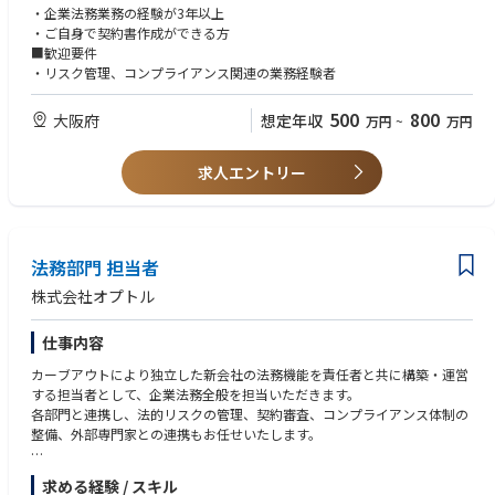
・企業法務業務の経験が3年以上
・ご自身で契約書作成ができる方
■歓迎要件
・リスク管理、コンプライアンス関連の業務経験者
500
800
大阪府
想定年収
万円
~
万円
求人エントリー
法務部門 担当者
株式会社オプトル
仕事内容
カーブアウトにより独立した新会社の法務機能を責任者と共に構築・運営
する担当者として、企業法務全般を担当いただきます。
各部門と連携し、法的リスクの管理、契約審査、コンプライアンス体制の
整備、外部専門家との連携もお任せいたします。
【具体的な業務内容】
求める経験 / スキル
1. 契約関連業務