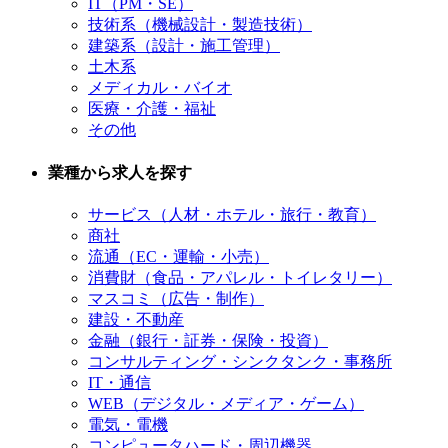
IT（PM・SE）
技術系（機械設計・製造技術）
建築系（設計・施工管理）
土木系
メディカル・バイオ
医療・介護・福祉
その他
業種から求人を探す
サービス（人材・ホテル・旅行・教育）
商社
流通（EC・運輸・小売）
消費財（食品・アパレル・トイレタリー）
マスコミ（広告・制作）
建設・不動産
金融（銀行・証券・保険・投資）
コンサルティング・シンクタンク・事務所
IT・通信
WEB（デジタル・メディア・ゲーム）
電気・電機
コンピュータハード・周辺機器