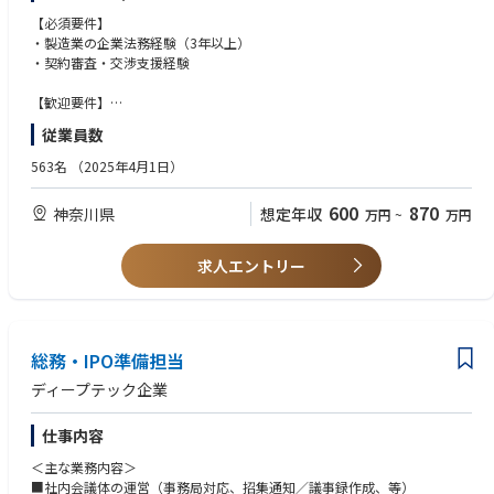
契約書の作成・審査・交渉支援
【必須要件】
契約管理体制の構築と運用
・製造業の企業法務経験（3年以上）
2. 会社法・商法関連対応
・契約審査・交渉支援経験
株主総会・取締役会の運営支援
登記・会社法関連手続きの管理
【歓迎要件】
3. コンプライアンス・リスク管理
・カーブアウト・事業再編に関わった経験
従業員数
社内コンプライアンス体制の整備
・コンプライアンス体制の運用経験
社員向け研修の企画・実施
・英語力（契約書読解・メール対応レベル）
563名
（2025年4月1日）
インシデント対応・リスク分析
・弁護士資格
4. 外部専門家との連携
600
870
神奈川県
想定年収
万円
~
万円
弁護士・司法書士・行政書士等との連携
【求める人物像】
5. 法務部門の設計・構築
社内外関係者を尊重しながら、法務観点を踏まえて会社を前に進めるため
法務業務のプロセス設計、体制構築
の調整・提案ができる方で、以下のようなスタンスをお持ちの方を求めて
求人エントリー
必要な社内ルール・規程の整備
います。
・自律的に業務を推進できる方
・柔軟性とスピード感を持って対応できる方
・チームビルディングに関心がある方
総務・IPO準備担当
・新しいことに果敢に挑戦する意欲を持たれた方
ディープテック企業
仕事内容
＜主な業務内容＞
■社内会議体の運営（事務局対応、招集通知／議事録作成、等）