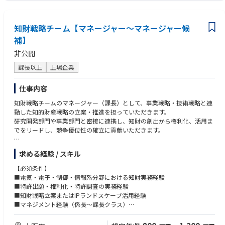
まらず経営視点・ガバナンス視点を実務を通じて獲得できます。
・取締役・社外役員・経営陣に対して、直接法的助言を行う機会が多く、
＜歓迎条件＞
事業会社の法務部門や弁護士事務所では携わることができないような、企
・上場企業の取締役会事務局、もしくはコーポレート・セクレタリー機能
知財戦略チーム【マネージャー～マネージャー候
業経営のリアルな意思決定プロセスに携わることができるポジションで
での実務経験
す。
補】
・事業会社の法務部門や経営企画部門で、コーポレート法務を幅広く担当
・上場企業としての高度なガバナンス整備を、経営と共に推進する経験
したご経験
非公開
は、キャリア価値が非常に高く、将来的なキャリアの幅も広がります（法
・ガバナンス改革（指名・報酬委員会の機能高度化、取締役会評価など）
務部門・ガバナンス関連部門への展開も可）。
や内部統制システムの構築・運用経験
課長以上
上場企業
・取締役会室は少数精鋭の組織であり、一人ひとりの裁量・貢献度が大き
・M&Aや組織再編等、会社法関連のプロジェクトのご経験
い環境です。
・弁護士資格（国内または海外）があれば尚可
仕事内容
・ご自身でタイムマネジメントを行いながらフレキシブルに働くことがで
きる環境があります。
＜求める人物像＞
知財戦略チームのマネージャー（課長）として、事業戦略・技術戦略と連
・商事法務の専門性を基盤に、経営視点で課題を構造化し、解決策を提案
動した知的財産戦略の立案・推進を担っていただきます。
＜入社後のキャリアパス＞
できる方
研究開発部門や事業部門と密接に連携し、知財の創出から権利化、活用ま
・入社後は、取締役会室の法務エキスパートとして、取締役会室の法務運
・機密性の高い情報を扱う中で、高い倫理観と透明性をもって行動できる
でをリードし、競争優位性の確立に貢献いただきます。
営全般をリードしていただきます。
方
・将来的には、組織マネージャー、社内の法務部門など関連部門への人事
・社外役員・経営幹部など多様なステークホルダーと、信頼関係を構築で
【具体的な業務】
求める経験 / スキル
異動も検討される範囲です。
きるコミュニケーション力
・知財活用による事業価値向上施策の企画・推進
・経営判断の背景を理解しつつ、法務として独立した立場から助言できる
・知財戦略グループの組織マネジメントおよびメンバー育成
【必須条件】
＜働き方について＞
方
・中長期事業戦略に基づく知財戦略の立案・推進
■電気・電子・制御・情報系分野における知財実務経験
準備期間を含め株主総会の時期（3～5月頃）は繁忙期となりますが、
・新制度やガバナンス潮流（コーポレートガバナンス・コードなど）を学
・国内外における特許出願・権利化および知財ポートフォリオ管理
■特許出願・権利化・特許調査の実務経験
11月～1月を中心に閑散期となり、年間を通じて繁閑のメリハリがある環
び続ける姿勢を持つ方
・新製品開発における知財リスク分析およびクリアランス業務
■知財戦略立案またはIPランドスケープ活用経験
境です。
・他社とのライセンス交渉、共同開発案件における知財対応
■マネジメント経験（係長～課長クラス）
・海外拠点や外部特許事務所との連携・マネジメント 等
■ビジネスレベルの英語力
＜関連URL＞