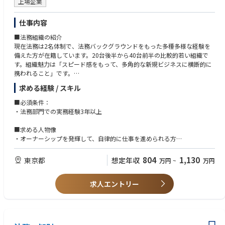
上場企業
仕事内容
■法務組織の紹介
現在法務は2名体制で、法務バックグラウンドをもった多種多様な経験を
備えた方が在籍しています。20台後半から40台前半の比較的若い組織で
す。組織魅力は「スピード感をもって、多角的な新規ビジネスに横断的に
携われること」です。
求める経験 / スキル
資格の有無を問わず、失敗を恐れず新しいことに挑戦したい、最先端やテ
クノロジービジネスに係わりたい、法務の組織構築に一緒に参画したいと
■必須条件：
いう意欲のある方を求めています。
・法務部門での実務経験3年以上
■業務内容
■求める人物像
・契約書関連業務：日英の契約書ドラフト・レビュー（ライセンス契約、
・オーナーシップを発輝して、自律的に仕事を進められる方
業務委託契約、業務提携契約、販売パートナー契約、アフィリエイト契
・理念に共感し、法務から会社貢献したいという思いをお持ちの方
約、人材紹介契約等の作成・審査ドラフト作成だけでなく、新規事業や製
804
1,130
東京都
想定年収
万円
~
万円
品内容をヒアリングし、契約書に起こす）
・法務DD、投資先・業務提携先との契約交渉他
・契約業務のSimple化、効率化、生産性向上
求人エントリー
・法律相談業務：新規事業の立ち上げの際のリサーチ、広告キャンペーン
の審査、競争法関係リサーチ、クレーム対応相談等
・知財関連業務：特許事務所と連携して、知的財産権（商標、特許等）の
期限や書類管理、知財戦略立案