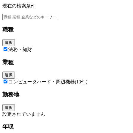
・国内外のグループガバナンスの強化を行っている、本社リスクマネジメ
員としてのマインドセットを持っている方
現在の検索条件
ント組織への異動
・関係者を巻き込みながら、自ら課題を発見し、提案し、解決のために必
・コーポレート法務機能としてのキャリア
要なアクションを取ることができる方
・取締役会室や監査室への異動
・従来の考え方ややり方にとらわれず、新しいことに関心を持って取り組
・海外関連会社への異動 等
むことができる方
＜アピールポイント＞
・様々な文化や習慣の違いを理解し、相手の立場に立ってコミュニケーシ
職種
・ご本人の志向と適正により、様々なキャリパスの可能性がある。
ョンが取れる方
・1人の裁量が大きく、上司の必要な支援を受けつつも、業務を自分で作
・これまで経験したことのないことでも物怖じせず、乗り越えようとする
選択
っていくことができる。
マインドのある方
・ご自身でタイムマネジメントを行いながらフレキシブルに働くことがで
法務・知財
きる環境がある。
・業務効率化のための法務相談システムを自社開発・運用したり、デジタ
業種
ルツールを積極的に活用しており、企業法務として先進的な働き方ができ
る。
選択
コンピュータハード・周辺機器
(13件)
勤務地
選択
設定されていません
年収