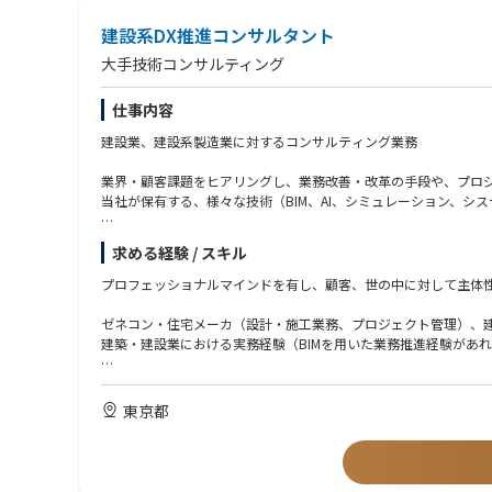
建設系DX推進コンサルタント
大手技術コンサルティング
仕事内容
建設業、建設系製造業に対するコンサルティング業務
業界・顧客課題をヒアリングし、業務改善・改革の手段や、プロ
当社が保有する、様々な技術（BIM、AI、シミュレーション、シ
求める経験 / スキル
＜現在注力しているテーマ＞
プロフェッショナルマインドを有し、顧客、世の中に対して主体
・住宅／システム建築／ゼネコンテーマ
建築知識＋BIMやCAD知識を用いて、営業～設計～施工までの
ゼネコン・住宅メーカ（設計・施工業務、プロジェクト管理）、建
現在～今後の取り組みとして、より魅力的な空間提供、既存物件
建築・建設業における実務経験（BIMを用いた業務推進経験があれ
・サプライヤテーマ
【必須】
サプライヤ自身のモノづくり支援に加えて、
・建設業界での実務経験
東京都
建築に関わる全てのステークホルダーをつなぎ、早期の意思決
・建設業界を変革したいと思うパッション＆ビジョン
・その他テーマ
AIや3D計測技術を用いて、デジタルツインの実現や、アナログ
【歓迎】