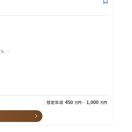
扱うため、影響はほとんど受けていません
だきます。※建築工事等の建設業務は発生しません。
う。
450
1,000
想定年収
万円
~
万円