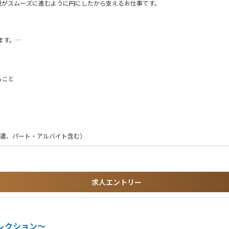
設がスムーズに進むように円にしたから支えるお仕事です。
ます。
ること
。
、派遣、パート・アルバイト含む）
は可能。
求人エントリー
ん。
レクション～