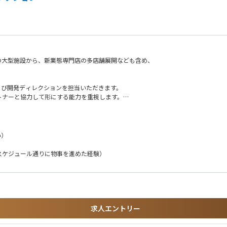
の大型施設から、新業態専門店の多店舗展開なども含め、
よび開発ディレクションを担当いただきます。
トナーと協力して形にする能力を重視します。
積算、マテリアル選定、パース生成、図面チェック等）を特定
い）
ン、進捗管理、クオリティコントロール
スケジュール通りに物事を進めた経験）
業務への適用検討
た小規模なAI・効率化ツールを1〜2件リリースし、社内でのAI活用を開始
ステムの連携など、より難易度の高い開発を主導／社内の「働き方」そのものをアップ
生産性を底上げする「技術戦略の要」としての立場を期待します
求人エントリー
識