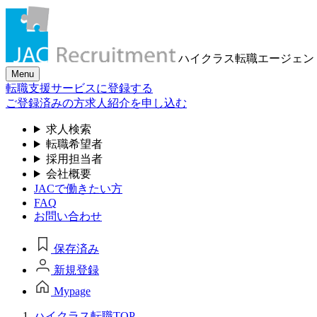
ハイクラス転職
エージェン
Menu
転職支援サービスに登録する
ご登録済みの方
求人紹介を申し込む
求人検索
転職希望者
採用担当者
会社概要
JACで働きたい方
FAQ
お問い合わせ
保存済み
新規登録
Mypage
ハイクラス転職TOP