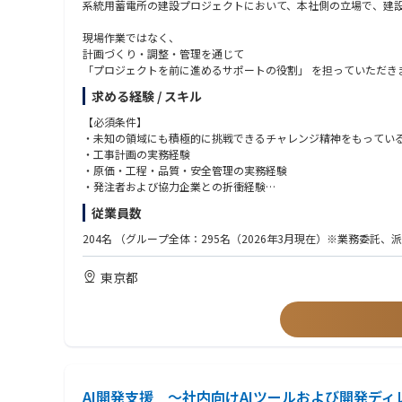
系統用蓄電所の建設プロジェクトにおいて、本社側の立場で、建
現場作業ではなく、
計画づくり・調整・管理を通じて
「プロジェクトを前に進めるサポートの役割」 を担っていただき
入社時点で専門知識は必須ではありません。
求める経験 / スキル
実務を通して覚えながらでOKです。
【必須条件】
【職務内容詳細】
・未知の領域にも積極的に挑戦できるチャレンジ精神をもってい
※最初からすべてを一人で行うわけではありません。
・工事計画の実務経験
※しかし、補助ではなく、主担当業務として進めていただきます
・原価・工程・品質・安全管理の実務経験
・発注者および協力企業との折衝経験
■ 建設計画・進行管理
・ 電気設備工事に関する幅広く深い知識
従業員数
・蓄電所建設に関わる計画内容の整理
・ 関連法規、補助金・助成金制度の理解
・機器配置や工事スケジュールの確認・調整
・ 業務を円滑に進めるための調整力・管理能力
204名
（グループ全体：295名（2026年3月現在）※業務委託
・施工計画書など、工事に必要な資料の作成
・全国出張可能であること（１週間から３ヶ月）：その間に帰省
→ 専門的な判断は先輩・外部と連携しながら進めます。
東京都
■ 見積・コスト管理
【歓迎条件】
・工事にかかる費用の整理・積算
・CADによる製図経験（tfas、AutoCAD）
・原価・予算の管理
・屋内線（電設）工事の施工管理経験
・工事完了後の現場決算対応
・重電工事（GIS・Tr輸送・据付）の施工管理経験
→ 数字が得意でなくても、仕組みから理解できれば問題ありませ
・太陽光発電所の施工管理経験
■ 協力会社とのやり取り
・ 電験三種
・協力会社への発注・進捗確認
・技術士（電気電子）
・工事内容・スケジュールの調整
AI開発支援 ～社内向けAIツールおよび開発ディ
・第一種電気工事士