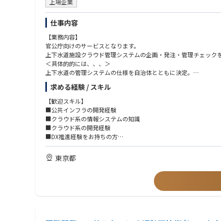
上場企業
仕事内容
【業務内容】
官公庁向けのサービスとなります。
上下水道施設クラウド管理システムの企画・発注・管理チェック
＜具体的的には、、、＞
上下水道の管理システムの仕様を自治体とともに決定。
企画・提案の上流工程の業務がメインです。
求める経験 / スキル
※開発は開発会社に全て外注しております。
＊1案件につき、3～6名ほどでプロジェクトを推進します。
【歓迎スキル】
＊これまでに100件以上の導入実績を持ちます。
■公共インフラの開発経験
■クラウド系の情報システムの知識
【手掛けるサービス】
■クラウド系の開発経験
①スマートフォンやタブレットでいつでもどこでも上下水道の管
■DX推進経験をお持ちの方
②浄水施設や下水処理施設などの設備や図面をスマートフォンや
■プロジェクトのマネジメント経験をお持ちの方
東京都
【企業紹介】
【求める人物像】
同社は、上下水道事業を中心に、計画・設計等の技術コンサルテ
■お客様とのコミュニケーションを積極的にお取りいただける方
分野を拡大する中で、創業来一貫して「水」をベースに生きてき
★働く環境／魅力ポイント★
■定着率ほぼ100％と腰を据えて働ける環境
■ライフイベントに合わせて柔軟な働き方が可能（現在4名の社員