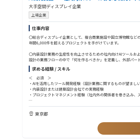
・工事完了時の検収対応
・第二種電気工事士
大手空間ディスプレイ企業
→「指示を出す仕事」ではなく一緒に進めるための調整役です。
・1級電気工事施工管理技士
■ 図面・資料作成
・2級電気工事施工管理技士
上場企業
・施工図の作成・修正
・CADを使った図面作成
仕事内容
・工事関連書類の作成
→ CAD未経験でも、操作から学べる環境があります。
〇総合ディスプレイ企業として、複合商業施設や国立博物館など
■ 現場対応・支援
年間6,000件を超えるプロジェクトを手がけています。
・着工前準備
・必要に応じた現地対応
〇内装設計業務の生産性を向上させるための社内向けAIツールお
・工事に伴う各種書類対応
設計の業務フローの中で「何を作るべきか」を定義し、外部パー
→ 就業先は東京本社業務が中心です。
求める経験 / スキル
＜ 主な業務内容 ＞
・設計者へのヒアリングを通じ、自動化・効率化が可能な業務（
＜ 必須 ＞
・ツール・AI開発の企画立案（設計者へのヒアリングに基づく）
・AIを活用したツール開発経験（設計業務に関するものが望まし
・外部開発ベンダーのマネジメント、協業会社へのディレクショ
・内装設計または建築設計会社での実務経験
・社内実装開発したツールの社内導入支援
・プロジェクトマネジメント経験（社内外の関係者を巻き込み、
・最新技術のR&D 国内外の建設テック・AI技術の調査と、自社
＜ 尚可 ＞
＜ キャリアイメージ ＞
・Revit APIを使ったプログラム開発経験
東京都
・入社～２年後：特定の工程（設計者ヒアリングに基づく）に特化し
・外部ベンダーへの発注・ディレクション経験
・３～４年後 ：AIによるデザイン支援やBIMデータと基幹シ
・BIMマネージャー/BIMコーディネーターとしての実務経験
・５年後～ ：AI戦略全般を統括するリーダーとして、全体の
・AIを業務に活用した経験や、プロンプトエンジニアリングの知