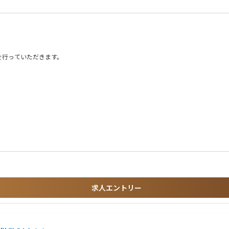
を行っていただきます。
路情報を把握できるシステムにて、上下水道に関する図面や台帳などの情報をデジタ
タブレットで素早く取り出せるシステムにて、日常業務の効率化、高度化、非常時の
ィング・サービスを提供している建設コンサルタントです。創業以来、水道事業・下
た「水コンサルタント」のパイオニアです。
求人エントリー
が育休取得中）