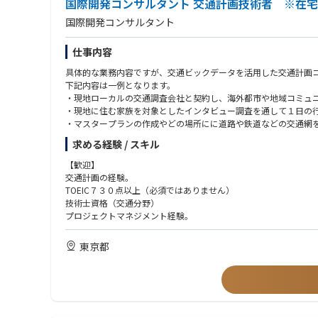
国際開発コンサルタント 交通計画技術者 ※在
■人々の生活に欠かせないため、不景気の影響はほぼゼロ
■近頃、新型コロナウイルスの影響で世界全体の景気が悪化し、
国際開発コンサルタント
■水処理施設を中心に、それぞれの特徴に合わせたメーカー設備
仕事内容
具体的な業務内容ですが、交通ビックデータを活用した交通計画
下記内容は一例となります。
・現地ローカルの交通調査会社と契約し、海外都市や地域コミュ
・現地に住む家族を対象としたインタビュー調査を通して１日の
・マスタープランの作成やどの場所にに道路や鉄道などの交通網を
※海外に短期出張に行っていただきます。（東南アジア諸国、中
求める経験 / スキル
※今まで国内で交通計画や調査をされていた方でも、海外で活躍
【歓迎】
交通計画の経験。
TOEIC７３０点以上（必須ではありません）
技術士資格（交通分野）
プロジェクトマネジメント経験。
東京都