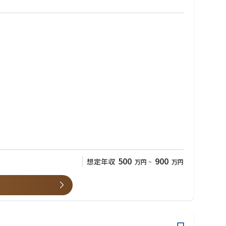
ルに管理できるようにします。
災害対応、将来を見通した事業経営を支援。
500
900
想定年収
万円
~
万円
水道事業に基盤を置き、河川・砂防事業、廃棄物関連事業へと事業