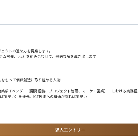
ジェクトの進め方を提案します。
ステム開発、etc）を組み合わせて、最適な解を導き出します。
性をもって価値創造に取り組める人物
様々な効率化を行っています。
築系ITベンダー（開発経験、プロジェクト管理、マーケ・営業） における実務経
活用、GXを見据えた木造推進等、を行っています。
ば尚良い）を優先、ICT技術への精通があれば尚良い
定や意思伝達齟齬防止を図っています。
求人エントリー
や属人的なナレッジ活用を進めています。