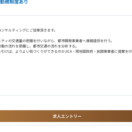
宅勤務制度あり
多くの産業が打撃を受けました。しかし、当社の事業は生活インフラである『水』を
の導入提案、官公庁や施工者との折衝を通した最適な建築計画作成を主に行っていた
コンサルティングにご従事頂きます。
ニティの交通量の把握を行いながら、都市開発事業者へ情報提供を行う。
行動の流れを把握し、都市交通の流れを分析する。
引けば、よりよい街づくりができるのかJICA・現地国政府・民間事業者に提案を行
南米、アフリカ地域等幅広く案件ございます。）
してみたいという想いを持たれている方は積極的に募集しております。
求人エントリー