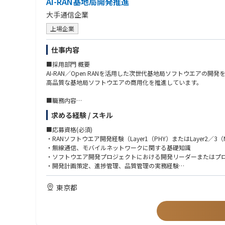
AI-RAN基地局開発推進
・外部市場の代表として、カンファレンス、アナリスト・メディ
大手通信企業
・Avanadeの市場メッセージングに協力し、戦略的案件のクラ
上場企業
社内連携とエネーブルメント
・APAC・セールス・グローバルプラクティス・マーケティング
仕事内容
・新しいGTMイニシアチブのインキュベーションに参加し、トレ
・プライシングやアセット開発を含むデリバリー戦略の改善に貢
■採用部門 概要
AI-RAN／Open RANを活用した次世代基地局ソフトウエアの開発
高品質な基地局ソフトウエアの商用化を推進しています。
■職務内容
【ミッション】
求める経験 / スキル
AI-RAN基地局開発を推進し、開発プロセスおよび開発体制の継続
■応募資格(必須)
【主な業務】
・RANソフトウエア開発経験（Layer1（PHY）またはLayer2／3
・AI-RAN基地局開発の推進
・無線通信、モバイルネットワークに関する基礎知識
・開発計画の策定および進捗・品質管理
・ソフトウエア開発プロジェクトにおける開発リーダーまたはプ
・開発チーム横断での課題管理・推進
・開発計画策定、進捗管理、品質管理の実務経験
・開発プロセスおよび開発体制の継続的な改善
■応募資格(歓迎)
東京都
【具体的な業務】
・C／C++などを用いた組込み／通信ソフトウエア開発経験
・プロジェクト計画・マイルストーンの策定および進捗管理
・Open RAN、vRAN、AI-RANなど次世代RANアーキテクチャ
・開発プロセス・開発フローの改善
・アジャイル開発、DevOpsに関する知識・実務経験
・品質・生産性向上に向けた施策の企画・推進
・Git／GitHubを利用したチーム開発経験