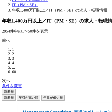
IT（PM・SE）
年収1,400万円以上／IT（PM・SE）の求人・転職情報
年収1,400万円以上／IT（PM・SE）の求人・転職
2954
件
中の
1
〜
50
件を表示
前へ
1
2
3
4
...
60
次へ
条件を変更
新着順
新着順
年収が高い順
年収が低い順
Management Consulting_実行/オペレーシ