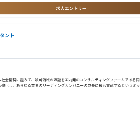
求人エントリー
ルタント
る社会情勢に鑑みて、該当領域の課題を国内発のコンサルティングファームである同
ら強化し、あらゆる業界のリーディングカンパニーの成長に最も貢献するというミッ
の把握から戦略構築、実行支援までのご支援を一気通貫で行っていただきます。
ティリスクの可視化、脆弱性診断・ペネトレーションテスト・TLTP実施 等
現ロードマップの策定 等
ッドチーム演習の実行、IR/CSIRT/SOC運用、ネットワーク・クラウド・OS