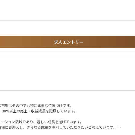
、生成AIの悪用により攻撃は低コスト・高頻度化。単体製品では限界があり、侵
ID/権限、ログ、設定不備を起点とするリスクが増大。技術とガバナンスの再設計
る資格保有
示厳格化により、実施内容と水準を説明できる体制が不可欠。セキュリティは経営管
ントに関する資格保有
C運用が疲弊。プロセス・自動化・組織設計を含む運用モデル刷新が急務。
備の支援経験
求人エントリー
再発防止までをBCP/DRと統合。
ータ・ログを一貫設計し、運用改善まで担う力が重要。
や生成AIで標準化・省力化。セキュリティは工学化へ。
籍規制対応が前提となり、企業間連携と標準化が進展。
日本市場はその中でも特に重要な位置づけです。
‐30%以上の売上・収益成長を記録しています。
ているソリューション領域であり、著しい成長を遂げています。
本市場にお迎えし、さらなる成長を牽引していただきたいと考えています。