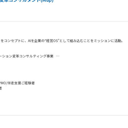
をコンセプトに、AIを企業の“経営OS”として組み込むことをミッションに活動。
レーション変革コンサルティング事業
は異なり、クライアントの自走を志向したサポートを実施し、価値を創出することを目指します
がらも、クライアントの業務代替や管理業務に終始し、本当に価値がある支援となっ
Iの活用による業務の効率化・高度化や採用支援といった、従来では踏み込まなかっ
MO/伴走支援ご経験者
者
すく成長も両立できる仕組みを整えています。
の成長を実感できない」
て残すことで得られる価値貢 献と、今後必須になる“AIの業務適応”スキル獲得
ッシャーがノイズ…」
クトにフォーカス
が取れない…」
後の強みを獲得
己研鑽できる方