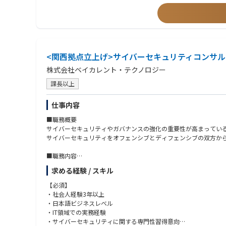
<関西拠点立上げ>サイバーセキュリティコンサ
株式会社ベイカレント・テクノロジー
課長以上
仕事内容
■職務概要
サイバーセキュリティやガバナンスの強化の重要性が高まってい
サイバーセキュリティをオフェンシブとディフェンシブの双方か
■職務内容
クライアントが直面する、サイバーセキュリティに関するリスク
求める経験 / スキル
■プロジェクト事例
【必須】
リスク把握・評価：セキュリティ・リスクアセスメント、セキュリ
・社会人経験3年以上
セキュリティ戦略立案： セキュリティ高度化施策の企画、戦略実
・日本語ビジネスレベル
セキュリティ強化・運用・改善支援：セキュリティガバナンス強化、レ
・IT領域での実務経験
・サイバーセキュリティに関する専門性習得意向