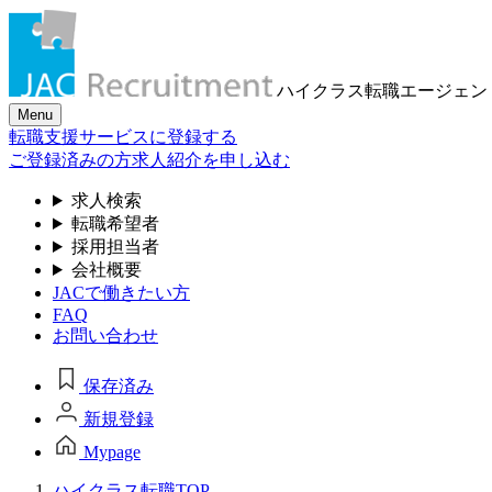
ハイクラス転職
エージェン
Menu
転職支援サービスに登録する
ご登録済みの方
求人紹介を申し込む
求人検索
転職希望者
採用担当者
会社概要
JACで働きたい方
FAQ
お問い合わせ
保存済み
新規登録
Mypage
ハイクラス転職TOP