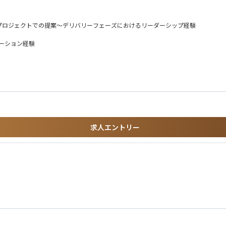
ons領域の統括責任者として、以下のソリューションを対象に事業戦略の策定・実行を担って
なプロジェクトでの提案～デリバリーフェーズにおけるリーダーシップ経験
ケーション経験
、品質管理、クライアント満足度の向上をリードしていただきます。
携し、持続的な成長を実現するための施策を推進します。
品や他メジャーERPなど（SAP、ORACLE）の特性を正しく理解しつつ、「その上でなぜ
できるタイプを求めています。
場の戦略の策定・実行
携によるGo-To-Market戦略の構築
創出
求人エントリー
に応えられるタフさ、柔軟性の高さ
し整合性を図れるバランス感覚のある方