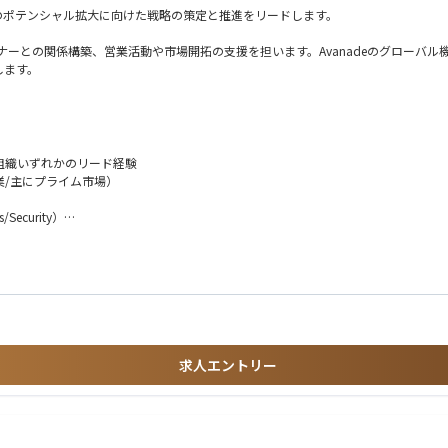
のポテンシャル拡大に向けた戦略の策定と推進をリードします。
システムパートナーとの関係構築、営業活動や市場開拓の支援を担います。Avanadeのグ
します。
ルス組織いずれかのリード経験
業/主にプライム市場）
リーダーシップと連携し、GTM戦略を策定・実行
/Security）
ィを推進
や市場インサイトの収集
ショナルな視点でのクライアントプロジェクトの経験
ケーション経験
イニシアチブやコセールイベントの調整
求人エントリー
oftリソースを活用した提案強化
GTMを試すクライアントの担当