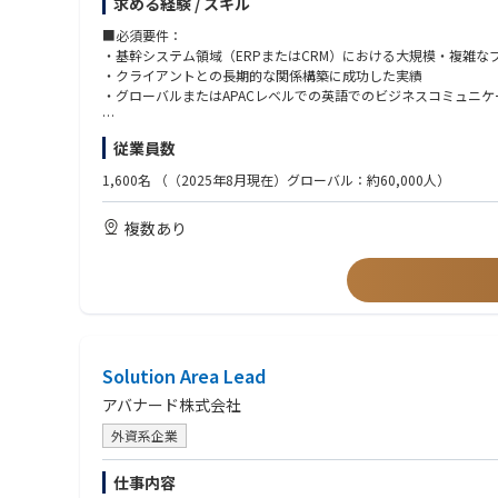
求める経験 / スキル
本ポジションは、日本市場におけるBusiness Applicati
・Dynamics 365 CE（CRM）および関連アプリケーション
■必須要件：
・Dynamics 365 F&O（ERP）
・基幹システム領域（ERPまたはCRM）における大規模・複雑
・Power Platform
・クライアントとの長期的な関係構築に成功した実績
・グローバルまたはAPACレベルでの英語でのビジネスコミュニ
日本市場の営業・収益・財務目標の達成に向けた戦略立案と実行
また、日本法人の経営陣ややグロースマーケットのリーダーと連
※Microsoft技術知見をお持ちでなくとも、オンプレミスのERP製
従業員数
語り、クライアントの経営・IT課題の本質に踏み込み価値を訴求
■主な業務内容
1,600名
（（2025年8月現在）グローバル：約60,000人）
・戦略・事業開発
■歓迎条件：
CRM、ERP、Power Platform、基幹システムに関する日本市
・Microsoft Dynamics ERP・CRMの導入経験
複数あり
MicrosoftおよびAccenture Microsoft Business Groupとの連
・MicrosoftやAccentureなどの大手パートナーとの協業経験
クロスオファリング・クロスソリューション領域での成長機会の
■求める人物像
・営業支援
・組織およびビジネスのトランスフォーメーションのスピード感
営業チームとの連携による提案活動の支援
・プレイングマネージャー志向
ソリューション設計・提案の監修と利益率の確保
・顧客志向の高さ（直接の顧客対応も厭わない姿勢）
地域の財務目標に対する予測分析と報告
・日本市場の戦略と、グローバル・APACそれぞれの戦略を理解
Solution Area Lead
・業界でのプレゼンスを高めるための発信力に興味関心のある方
・デリバリー・クライアント対応
アバナード株式会社
エグゼクティブレベルでのクライアント対応と満足度向上
プロジェクトの成功事例の創出と展開
外資系企業
デリバリーリードとの連携による課題解決と成果最大化
仕事内容
・組織・人材開発