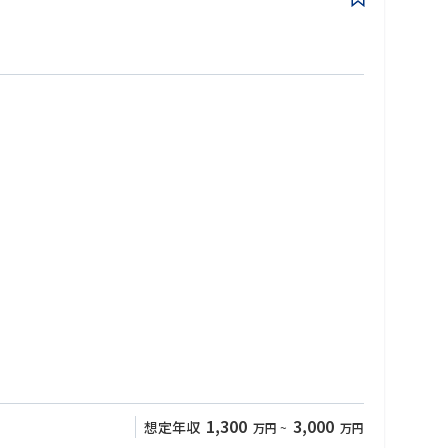
。
ているか・クライアントを依存させていないか疑問に思われるような
た領域までの支援による、新しい実行/オペレーション変革コンサル
1,300
3,000
想定年収
万円
~
万円