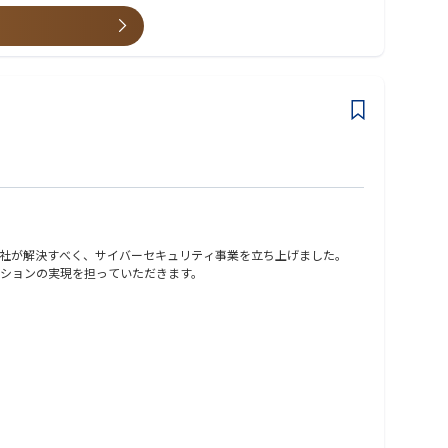
社が解決すべく、サイバーセキュリティ事業を立ち上げました。
ションの実現を担っていただきます。
・ミドルウェアセキュリティ設計支援 等