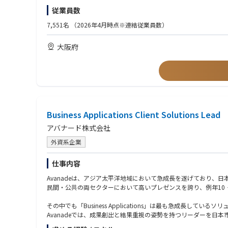
■サイバーセキュリティ業界：現状の課題と今後の展望
従業員数
【現状の課題】
【歓迎】
・攻撃の高度化・産業化：ランサムウェアやサプライチェーン攻撃
・EH/CISSP/OSCP/OSWE/CRTO/GPEN/CCSP/
7,551名
（2026年4月時点※連結従業員数）
・クラウド前提で統制が不足：境界型防御だけでは不十分となり、
・AWS Security/CCNP Security 等サイバーセキュリティに関す
・規制/顧客要求で説明責任が拡大：規制対応や取引先要求、開
・CISA/CISM/CRISC 等情報セキュリティやITリスクマネジメ
大阪府
・人材不足と運用疲弊：アラート過多、ツール乱立、属人化でSO
・サイバーセキュリティ戦略・ポリシー策定やガバナンス体制整
・セキュリティ製品の導入・運用経験、CSIRT/SOC業務の経験
【今後の展望（成長領域）
・侵入前提のレジリエンス設計：防御に加え、侵害時の判断・復旧・
・ゼロトラストの実装・定着：ID起点に端末・ネットワーク・デ
・KPI化と自動化の加速：MTTD/MTTR等を可視化し、SOAR
・サプライチェーン/グローバル対応：委託先を含む統制と多国
Business Applications Client Solutions Lead
アバナード株式会社
外資系企業
仕事内容
Avanadeは、アジア太平洋地域において急成長を遂げており、
民間・公共の両セクターにおいて高いプレゼンスを誇り、例年10
その中でも「Business Applications」は最も急成長し
Avanadeでは、成果創出と結果重視の姿勢を持つリーダーを日