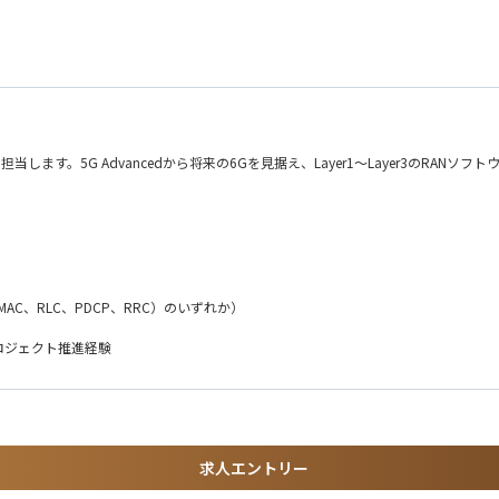
ア対応、クライアントイベントに参加
イアントリファレンスを確保
・ソリューションデリバリーなど各機能と連携し、GTM戦略の実行を支援
ンドやスケーリング可能な初期機能を特定
献
を担当します。5G Advancedから将来の6Gを見据え、Layer1～Layer3のR
的な改善を通じて、5G Advancedおよび将来の6G時代を支える基地局ソフトウ
（MAC、RLC、PDCP、RRC）のいずれか）
ロジェクト推進経験
に関する知識・開発経験
求人エントリー