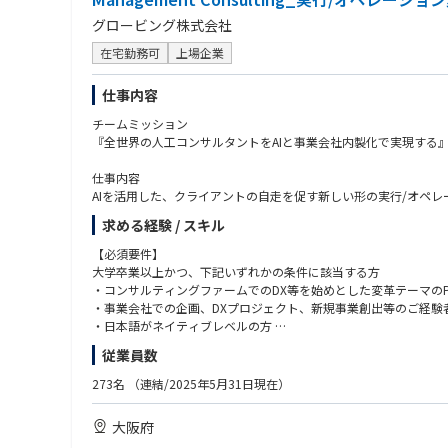
グロービング株式会社
在宅勤務可
上場企業
仕事内容
チームミッション
『全世界の人工コンサルタントをAIと事業会社内製化で実現する』
仕事内容
AIを活用した、クライアントの自走を促す新しい形の実行/オペ
Management Consultingでは、従来の“伴走支援”と
求める経験 / スキル
現在コンサルティング業界では“コンサルティング”と銘打ちな
支援スタイルが増えつつあります。
【必須要件】
我々の実行支援は、あくまでクライアントの自走化を目的とし、A
大学卒業以上かつ、下記いずれかの条件に該当する方
ティングを実施しています。
・コンサルティングファームでのDX等を始めとした変革テーマのP
・事業会社での企画、DXプロジェクト、新規事業創出等のご経験
チームとしても 「たのしいコンサル 」をキーワードに、働きや
・日本語がネイティブレベルの方
・「PMOや業務代替がやりたかったわけではない/以前ほど自分
従業員数
→実行支援＋AI化で、自身が作り上げた仕組みを“アセット”とし
【求める人物像】
・「純粋にクライアントに向き合いたいのに売上・稼働へのプレ
・今よりもう一段スキルアップや達成感を味わいたい方
273名
（連結/2025年5月31日現在）
→営業とコンサル機能を分離したチーミングにより、プロジェ
・成長中のファームで新サービス、新組織を拡大していきたい方
・「今の待遇に満足しているが、このままでいいか不安・身動き
・事業やクライアントの業界に愛着や愛情を持っている方
大阪府
→待遇を維持/向上させつつ、AI・変革ノウハウを身に着け、今
・知的好奇心・知的タフネスがあり、自ら積極的に物事を推進/自