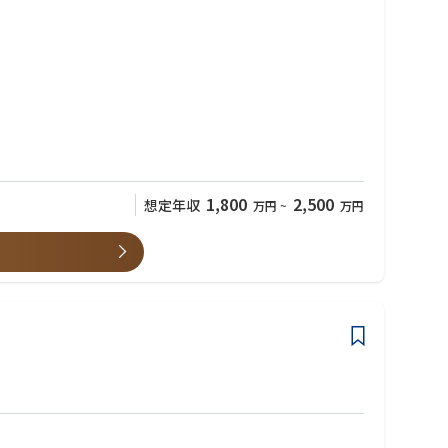
いただきます
 MS Dynamics365 が最適なのか」を業務・基盤双方の観点から
1,800
2,500
想定年収
万円
~
万円