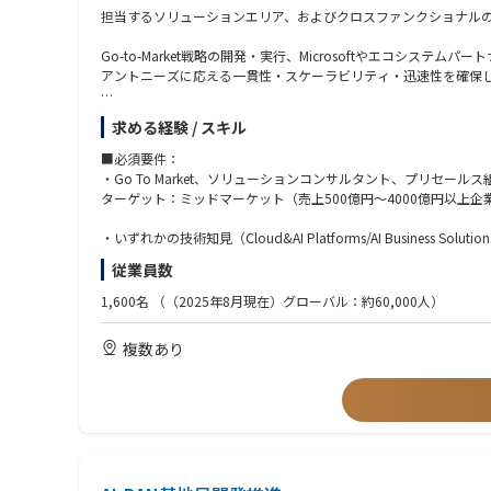
人材配置・育成戦略の立案と実行
担当するソリューションエリア、およびクロスファンクショナル
オフショアチームとの連携による最適なリソース活用
マネージドサービスの拡大と長期的なクライアント関係の構築
Go-to-Market戦略の開発・実行、Microsoftやエコ
アントニーズに応える一貫性・スケーラビリティ・迅速性を確保
ソリューションエリアについて：
求める経験 / スキル
Cloud&AI Platforms/AI Business Solutions/Security
https://www.avanade.com/ja-jp/services/integrated-solutions
■必須要件：
・Go To Market、ソリューションコンサルタント、プリセー
■主な業務内容
ターゲット：ミッドマーケット（売上500億円～4000億円以上企
Go-to-Market戦略とソリューション開発
・各ソリューションエンジニア・クロスファンクショナルチームの
・いずれかの技術知見（Cloud&AI Platforms/AI Business Solutions
・ソリューションオファリングのパッケージ化とスケーラビリテ
従業員数
・地域チームとの強固なネットワーク構築、ベストプラクティス
・テクノロジーを組み合わせたクロスセルおよびクロスファンク
・GTM拡大に向けた投資計画の策定
1,600名
（（2025年8月現在）グローバル：約60,000人）
・グローバルまたはAPACレベルでの英語でのビジネスコミュニ
Microsoftおよびエコシステムパートナーとの戦略的関係構築
複数あり
・MicrosoftのSA・エリアリーダーとの関係構築・維持
・協働モデルやGTM戦略の策定・管理
・Microsoft製品ロードマップやキャンペーンとの連携、共同
・Microsoft営業リーダーとの四半期レビューを主導し、Micros
市場開発と営業支援
・クライアントへの直接的な提案、デモ、戦略的案件管理
・主要案件のエグゼクティブスポンサーとして参画、または新しい