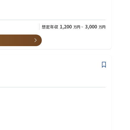
入前提の検知・対応力が競争力を左右。
が必要。
理テーマへ。
1,200
3,000
想定年収
万円
~
万円