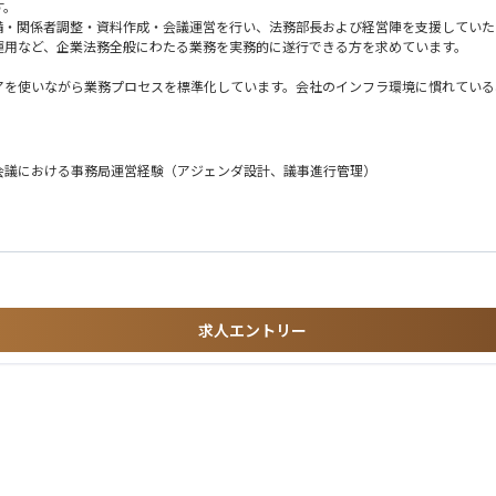
す。
備・関係者調整・資料作成・会議運営を行い、法務部長および経営陣を支援していた
運用など、企業法務全般にわたる業務を実務的に遂行できる方を求めています。
アを使いながら業務プロセスを標準化しています。会社のインフラ環境に慣れている
。
の中核を担う役割です。
会議における事務局運営経験（アジェンダ設計、議事進行管理）
備・関係者調整・資料作成・会議運営を行い、法務部長および経営陣を支援していた
護体制の運用など、企業法務全般にわたる業務を実務的に遂行できる方を求めていま
アを使いながら業務プロセスを標準化しています。会社のインフラ環境に慣れている
OX、ガバナンスコード、組織再編に係る法令や登記法などの知識）
。
ど）
求人エントリー
ジェンダ調整・議事録作成など）
イムマネジメント、進行補助など）