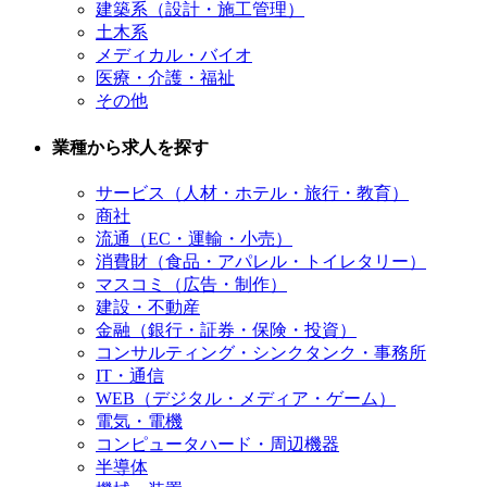
建築系（設計・施工管理）
土木系
メディカル・バイオ
医療・介護・福祉
その他
業種から求人を探す
サービス（人材・ホテル・旅行・教育）
商社
流通（EC・運輸・小売）
消費財（食品・アパレル・トイレタリー）
マスコミ（広告・制作）
建設・不動産
金融（銀行・証券・保険・投資）
コンサルティング・シンクタンク・事務所
IT・通信
WEB（デジタル・メディア・ゲーム）
電気・電機
コンピュータハード・周辺機器
半導体