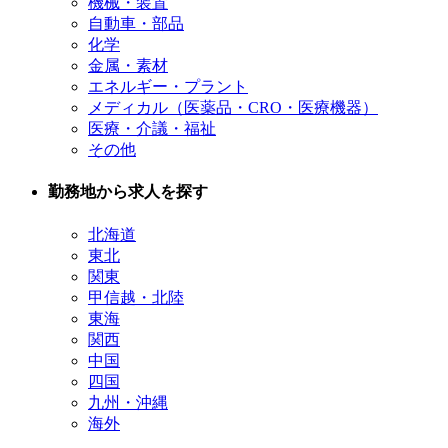
機械・装置
自動車・部品
化学
金属・素材
エネルギー・プラント
メディカル（医薬品・CRO・医療機器）
医療・介議・福祉
その他
勤務地から求人を探す
北海道
東北
関東
甲信越・北陸
東海
関西
中国
四国
九州・沖縄
海外