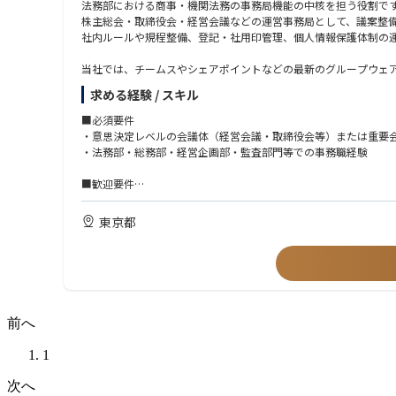
法務部における商事・機関法務の事務局機能の中核を担う役割で
株主総会・取締役会・経営会議などの運営事務局として、議案整
社内ルールや規程整備、登記・社用印管理、個人情報保護体制の
当社では、チームスやシェアポイントなどの最新のグループウェ
ます。重要会議の運営にあたっても活用いただくことになります
求める経験 / スキル
【お任せしたい役割】
■必須要件
お任せしたいのは、法務部における商事・機関法務の事務局機能
・意思決定レベルの会議体（経営会議・取締役会等）または重要
株主総会・取締役会・経営会議などの運営事務局として、議案整
・法務部・総務部・経営企画部・監査部門等での事務職経験
その他、社内ルールや規程整備、登記・社用印管理、個人情報保
■歓迎要件
当社では、チームスやシェアポイントなどの最新のグループウェ
・商事法務・機関法務に関連する実務経験（会社法、金商法・JS
ます。重要会議の運営にあたっても活用いただくことになります
・規程運用・改定に関する知見
東京都
・経営会議メンバーとのコミュニケーション・調整力
■業務詳細
・法務実務に関する基本知識（商法・会社法・個人情報保護法な
＜会議体事務局業務＞
・取締役会・経営会議・株主総会等の事務局運営（資料収集・ア
・会議当日の法務部長ファシリテーション支援（会議中メモ・タ
前へ
＜ガバナンス実務＞
・規程・社内ルールの整備、改定、運用管理
1
・登記・印章・契約書原本・法定書類の管理
・個人情報保護体制の構築・運用補助
次へ
・各種法務関連文書・稟議のチェック