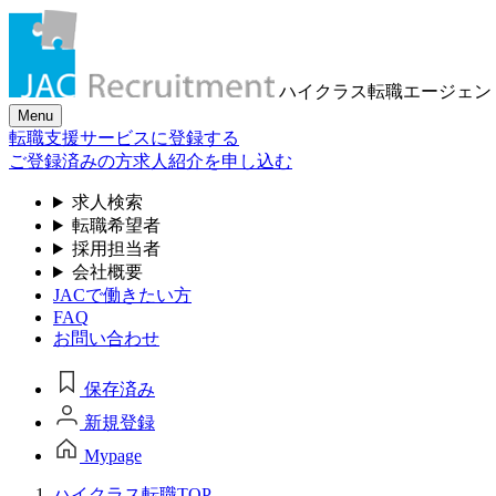
ハイクラス転職
エージェン
Menu
転職支援サービスに登録する
ご登録済みの方
求人紹介を申し込む
求人検索
転職希望者
採用担当者
会社概要
JACで働きたい方
FAQ
お問い合わせ
保存済み
新規登録
Mypage
ハイクラス転職TOP