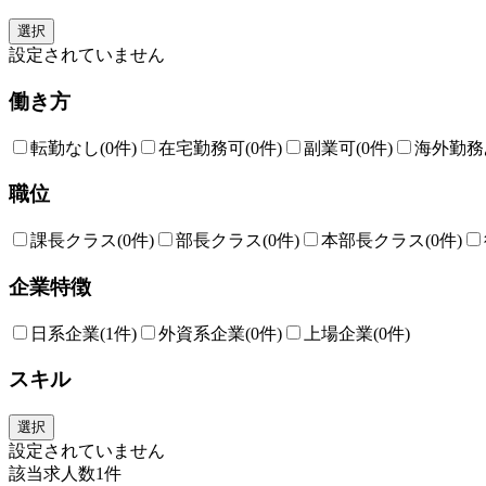
選択
設定されていません
働き方
転勤なし
(0件)
在宅勤務可
(0件)
副業可
(0件)
海外勤務
職位
課長クラス
(0件)
部長クラス
(0件)
本部長クラス
(0件)
企業特徴
日系企業
(1件)
外資系企業
(0件)
上場企業
(0件)
スキル
選択
設定されていません
該当求人数
1
件