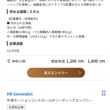
ーシップを発揮し、組織全体にポジティブな影響を与える役割を担いま
す。
求める経験 / スキル
このポジションには、高い対人スキルとビジネス戦略への深い理解を持
【応募要件／採用条件】
ち、人事施策を通じて組織の成果に貢献してきた実績のある方が求められ
■ 求められる資格
ます。入社後は、本社および富山工場に在籍する約700〜800名の従業員
学士号（分野不問）
を対象とした人事機能の統括責任者として、インクルーシブで協働的な職
人事経験10年以上（うち戦略的人事業務3年以上）
場文化の醸成に貢献していただくことが期待されています。
中・大規模組織（1000人以上）での人事マネジメント経験
人事ポリシーおよび戦略計画の立案・運用経験
従業員数
<主な業務内容＞
外資系企業での勤務経験
本ポジションは、川崎本社と富山工場の人事業務を統括し、新設バス事業
10,000名
会社のCEOへレポートする役割を担います。
■ 求められるスキル
人事原則、実務、人事関連法規に関する深い理解
1,200
1,800
神奈川県
想定年収
万円
~
万円
人事本部では、HRBP、安全衛生、人事企画、給与計算、コンプライアン
対人能力とコミュニケーション能力
ス、採用（新卒・中途）、労使交渉など、多様な業務を分担しながら連携
関係構築力と影響力
しています。
戦略的思考、論理的思考、問題解決力
求人エントリー
人事システムおよび関連ソフトウェアへの理解
【仕事内容】
データ分析力と意思決定支援スキル
人事責任者候補として、経営チームへの参画を視野に入れながら、HRの観
Microsoft Officeの操作スキル
点から人的資本経営の推進を担当。
経営・事業戦略に基づく人事戦略の設計、企業文化の醸成、従業員エンゲ
HR Generalist
■ 求められるコンピテンシー
ージメントの向上などを通じて、組織の成長への貢献。
リーダーシップ（組織のあらゆるレベルをリードし、影響を与える力）
外資モーションコントロールのリーディングカンパニー
チェンジマネジメント（組織変革の推進力）
▪組織・人事戦略へのロードマップ設計
紛争解決力
外資系企業