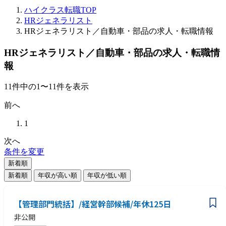
ハイクラス転職TOP
HRジェネラリスト
HRジェネラリスト／自動車・部品の求人・転職情報
HRジェネラリスト／自動車・部品の求人・転職情
報
11
件
中の
1
〜
11
件を表示
前へ
1
次へ
条件を変更
新着順
新着順
年収が高い順
年収が低い順
【管理部門統括】/経営幹部候補/年休125日
非公開