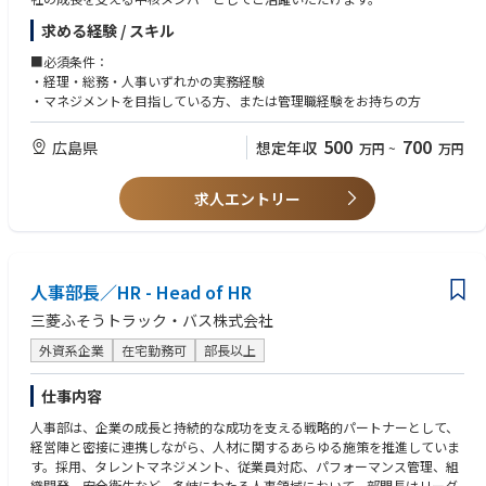
て成長できる環境です。
【具体的業務】
求める経験 / スキル
＜経理＞月次・年次決算の取りまとめ、会計処理、資金管理、各種帳票作
成
■必須条件：
＜総務＞備品管理、契約書類の作成管理、社内規程の整備・運用、庶務業
・経理・総務・人事いずれかの実務経験
務
・マネジメントを目指している方、または管理職経験をお持ちの方
＜人事＞勤怠管理、給与計算、社会保険手続き、人事評価制度の運用
＜マネジメント＞課員の業務指導・育成、進捗管理、業務フロー改善 等
500
700
広島県
想定年収
万円
~
万円
■企業の魅力点：
超精密な金属部品加工技術と一貫生産体制を持ち、自動車・農機具・産業
機械・船舶・鉄道など多様な業界に部品を提供
求人エントリー
電動工具やギヤボックスの組立も自社対応可能で、小規模量産が強み
転勤なしで地元で安定就業ができる職場環境とワークライフバランスが魅
力
健康経営やがん検診推進など社員の健康や地域貢献にも積極的取組
人事部長／HR - Head of HR
三菱ふそうトラック・バス株式会社
外資系企業
在宅勤務可
部長以上
仕事内容
人事部は、企業の成長と持続的な成功を支える戦略的パートナーとして、
経営陣と密接に連携しながら、人材に関するあらゆる施策を推進していま
す。採用、タレントマネジメント、従業員対応、パフォーマンス管理、組
織開発、安全衛生など、多岐にわたる人事領域において、部門長はリーダ