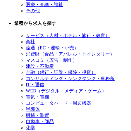
医療・介護・福祉
その他
業種から求人を探す
サービス（人材・ホテル・旅行・教育）
商社
流通（EC・運輸・小売）
消費財（食品・アパレル・トイレタリー）
マスコミ（広告・制作）
建設・不動産
金融（銀行・証券・保険・投資）
コンサルティング・シンクタンク・事務所
IT・通信
WEB（デジタル・メディア・ゲーム）
電気・電機
コンピュータハード・周辺機器
半導体
機械・装置
自動車・部品
化学