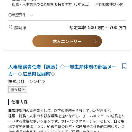
〇主な業務内容
総務・人事業務のご経験をお持ちの方（5年以上） ※経験業種は不問
る。
【人事】
・採用活動
〇希望要件
・給与・社保計算および手続き
コミュケーション力の高い方
・入退社手続き
何事にも臨機応変に対応できる方
500
700
静岡県
想定年収
万円
~
万円
・勤怠管理
人の役に立つことに大きなやりがいを感じられる方
・年末調整処理業務
チームや人へのサポートが得意な方
・人事制度の改正および運用
求人エントリー
・労使交渉対応
・労務全般の法改正対応
・管理部門の業務効率化等
人事総務責任者【課長】◇一貫生産体制の部品メー
【総務】
・施設管理
カー◇広島県世羅町◇
・安全衛生管理
株式会社 シンセラ
・社内規程管理
・労災対応
課長以上
・その他庶務業務
仕事内容
〇業務のやりがい
・社員が安心して働ける環境づくりや、業務改善の提案など、会社の発
■管理部門の責任者として、以下の業務を担当していただきます。
展に直接貢献できるやりが
経理・総務・人事の多彩な業務を担いながら、チームメンバーの成長をリ
いのあるポジションです。
ードする重要なポジションです。プレイングマネージャーとして、自ら現
・幅広い業務を通して多角的なスキルが身につき、社内外とのコミュニ
場で実務を推進しつつ、組織全体の運営・課題解決に積極的に関わり、会
ケーションも多く、人とし
社の成長を支える中核メンバーとしてご活躍いただけます。