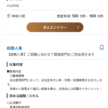
・ 様々な国籍や背景を持った方や環境に適応し効率的に働ける方
3. 従業員関係：
・ 人事業務において誠実的かつ倫理的な行動を示せる方
10,000名
複雑な従業員関係の問題を管理・解決し、必要に応じて徹底的かつ客観的
・ 論理的思考能力、問題解決力をお持ちの方
な調査を行う。会社の価値観に沿った前向きな職場環境と企業文化を推進
500
900
神奈川県
想定年収
万円
~
万円
する。懲戒処分や解雇に関する指導とサポートを行う。
4. 業績管理：
求人エントリー
業績評価プロセスを監督し、一貫性と公平性を確保する。マネージャーと
協力して業績上の問題に対処し、改善計画を策定する。業績データを分析
し、傾向と改善点を特定する。
5. 組織開発：
総務人事
必要な組織改革イニシアチブを主導する。組織アセスメントを実施し、改
【総務人事】ご経験にあわせて管理部門をご担当頂きます
善の機会を特定し、組織のパフォーマンスを高める取り組みを推進する。
従業員のエンゲージメントと定着率を高めるプログラムを実施する。
仕事内容
6. HRポリシーおよびコンプライアンス：
■業務内容
すべての労働法および規制を確実に遵守する。HRポリシーチームと協業
〇職務概要
し、必要に応じてHRポリシーや手続きを策定・更新する。HRトレーニン
当社管理部門において、会社全体の人事・労務・総務業務をお任せしま
グチームと協業し、HRポリシーやベストプラクティスに関するトレーニン
す。
グを管理職や従業員に提供する。
実務から管理まで幅広い経験を積み、将来的には部署のマネジメント候
補としてご活躍いただく想
7. HRのKPIと報告：
求める経験 / スキル
定です。
人事施策の効果を測定するための主要なHRのKPIを策定し、フォローアッ
2
〇必須要件
プする。人事関連のKPIや傾向について、シニアリーダーに定期的な報告
普通自動車免許
を行う。データ分析を用いて意思決定を促進し、人事プロセスを改善す