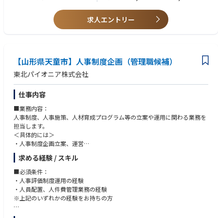
・行政機関への届出
など
・ 社員サーベイ（企画・分析）の経験
・ アセスメントツールや評価センター運営経験
求人エントリー
10. 労働組合との交渉
・ グローバル企業でのタレントマネジメント経験
・企業戦略に基づく労働組合との交渉
・ HRイベント企画・運営の経験
・春季交渉などの要求対応
・ ファシリテーションスキル
11. 報酬と給与
【山形県天童市】人事制度企画（管理職候補）
求める人物像
・労働規則・協約に基づく給与処理
・ 他者の成長に関心を持ち、組織全体を俯瞰して考えられる方
・昇給・賞与に関する労働組合との合意形成
東北パイオニア株式会社
・ 多文化環境や多様なステークホルダーと協働できる柔軟性
・ 変化を歓迎し、改善や挑戦に前向きに取り組める方
仕事内容
・ データや事実に基づきロジカルに考え、提案・推進できる方
・ 高いコミュニケーション能力と信頼関係構築力
■業務内容：
・ 自律的に行動しつつ、チームワークを大切にできる方
人事制度、人事施策、人材育成プログラム等の立案や運用に関わる業務を
担当します。
＜具体的には＞
・人事制度企画立案、運営
・人材育成プログラムの企画立案・運用
求める経験 / スキル
・事業戦略、部門戦略と連動した人事施策の立案・運用
・職場風土改革
■必須条件：
・エンゲージメント向上
・人事評価制度運用の経験
・人員配置、人件費管理業務の経験
■組織構成：
※上記のいずれかの経験をお持ちの方
課員は現在6名（人事担当3名、給与厚生担当3名）の組織体制です。
■歓迎条件：