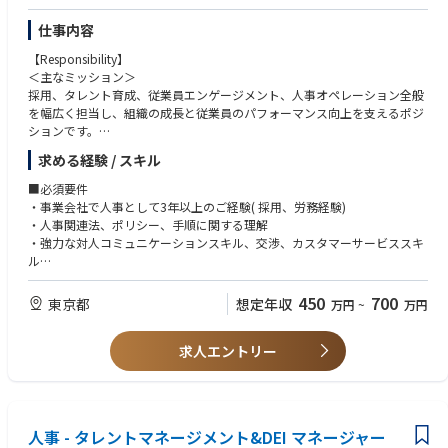
▪コーポレートカルチャーの醸成
文化認識力（多文化環境での適応力）
▪エンゲージメントとモチベーション管理の実施
倫理的実践力（誠実さと倫理的行動の実践力）
仕事内容
【具体的な業務内容】
【Responsibility】
1. 戦略的パートナーシップ
＜主なミッション＞
■求められる言語能力
・経営陣・部門長との連携による人事戦略の策定
採用、タレント育成、従業員エンゲージメント、人事オペレーション全般
日本語：ネイティブレベル（外国籍の場合、JPLT N1以上）
・人事課題に関するアドバイスとコーチングの提供
を幅広く担当し、組織の成長と従業員のパフォーマンス向上を支えるポジ
英語：ビジネスレベル以上
ションです。
2. タレントマネジメント
求める経験 / スキル
・採用戦略の立案と実施
■ 採用（Recruiting）
・タレントレビューと後継者計画の推進
・採用プロセス全体の管理（承認取得〜オファー〜オンボーディング）
■必須要件
・能力開発支援（業績管理、キャリア開発、研修）
・採用マネージャーとの連携、求人要件の整理
・事業会社で人事として3年以上のご経験( 採用、労務経験)
・階層別トレーニング計画の立案と実行
・代理店対応・採用コスト管理
・人事関連法、ポリシー、手順に関する理解
・採用プロセスの改善提案
・強力な対人コミュニケーションスキル、交渉、カスタマーサービススキ
3. 従業員関係
ル
・従業員対応課題への対応と調査の実施
■ タレントデベロップメント（育成）
・他者と信頼関係を築く能力
・職場環境と企業文化の改善・推進
・パフォーマンスマネジメントの運用支援
・問題解決スキル
450
700
東京都
想定年収
万円
~
万円
・マネージャー・従業員向けトレーニングの企画・実施サポート
・機密事項を機敏かつ外交的に扱う能力
4. 業績管理
・研修展開や人事システム更新のコーディネーション
・Microsoft Word、Excel、PowerPointのPCスキル
・業績評価プロセスの監督と公平性の確保
・マネジメントスキル向上や個人のパフォーマンス改善の支援
求人エントリー
・戦略から日々のオペレーションまで自ら主体的に遂行できるハンズオン
・業績課題への対応と改善計画の策定
な姿勢
・業績データの分析と改善点の特定
■ 従業員エンゲージメント
・従業員意識調査の運用・分析支援
■歓迎要件
5. 組織開発
・フォーカスグループの運営
・外資系企業にて人事としての実務経験
・組織改革イニシアティブの主導
人事 - タレントマネージメント&DEI マネージャー
・組織改善アクションプランのサポート
・TOEIC500点以上もしくはそれに準する英語力