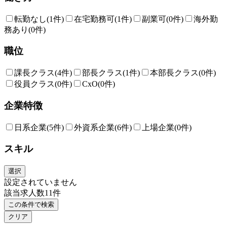
転勤なし
(1件)
在宅勤務可
(1件)
副業可
(0件)
海外勤
務あり
(0件)
職位
課長クラス
(4件)
部長クラス
(1件)
本部長クラス
(0件)
役員クラス
(0件)
CxO
(0件)
企業特徴
日系企業
(5件)
外資系企業
(6件)
上場企業
(0件)
スキル
選択
設定されていません
該当求人数
11
件
この条件で検索
クリア