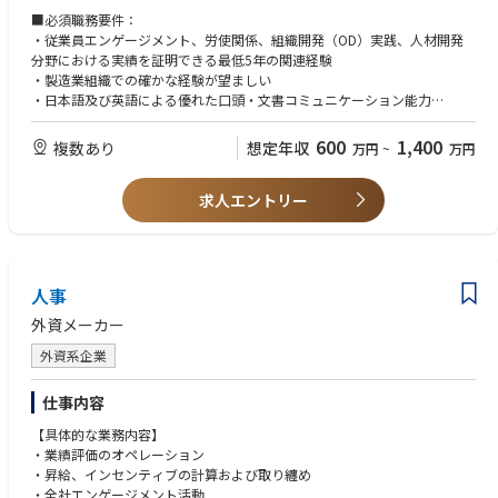
7. 採用要件が満たされ、採用コストが予算内で効果的に管理されるよう、
■必須職務要件：
人材紹介会社との関係を定期的に管理
・従業員エンゲージメント、労使関係、組織開発（OD）実践、人材開発
8. フィードバックプロセスを支援し、継続的改善活動をサポートし、採
分野における実績を証明できる最低5年の関連経験
用・選考プロセスの最適化を図る
・製造業組織での確かな経験が望ましい
・日本語及び英語による優れた口頭・文書コミュニケーション能力
●人材開発
・問題解決能力
1. 業績管理プロセスを推進し、このプロセスを管理するマネージャーに対
・Microsoft Word、Excel、PowerPointの基本操作スキル。
600
1,400
複数あり
想定年収
万円
~
万円
し継続的な支援を提供
2. 必要に応じてマネージャーおよび従業員にTCトレーニングを提供する
ラインマネージャーに対し、パフォーマンス管理に関するアドバイス
求人エントリー
特に、パフォーマンス基準の確立、効果的なフィードバックとモニタリン
グに焦点を当て、個人が効果的なパフォーマンスレベルに復帰できるよう
支援する
4. 必要に応じて標準的なラインマネジメント開発プログラムを提供し、学
人事
習・開発活動を支援する
5. 国内、ジャパングループにおけるトレーニング展開の調整
外資メーカー
6. トレーニングの観点から人事システムの更新・管理
外資系企業
●従業員エンゲージメント
1. 調査計画の立案、結果のレビュー及び結果等々総支援
仕事内容
2. 問題解決手法を用いて結果を理解するための従業員エンゲージメント・
【具体的な業務内容】
フォーカスグループをファシリテートする
・業績評価のオペレーション
3. 改善機会に対処するためのアクションプラン策定の支援
・昇給、インセンティブの計算および取り纏め
・全社エンゲージメント活動
●契約・労使関係