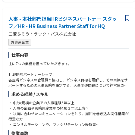
・障害者雇用に関する実務経験
・部下・後輩の育成、指導経験
・製造業での人事業務経験
人事 - 本社部門担当HRビジネスパートナー スタッ
・海外赴任・駐在に関する手続き経験
フ／HR - HR Business Partner Staff for HQ
・新卒または中途採用の主担当／準主担当経験
三菱ふそうトラック・バス株式会社
外資系企業
仕事内容
主に7つの業務を担っていただきます。
1. 戦略的パートナーシップ：
各担当ビジネスの管理職と協力し、ビジネス目標を理解し、その目標をサ
ポートするための人事戦略を策定する。人事関連問題について経営陣の信
頼できるアドバイザーとして、専門的なアドバイスやコーチングを提供す
求める経験 / スキル
る。
・ 中/大規模の企業での人事経験5年以上
2. タレントマネジメント
・ 人事の企画や戦略策定業務の経験３年以上尚可
優秀な人材を獲得・維持するための人材獲得戦略を策定・実施する。強力
・ 状況に合わせたコミュニケーションをとり、周囲を巻き込み関係構築が
なリーダーシップパイプラインを確保するため、タレントレビューと後継
得意な方
者計画プロセスを促進する。そして、業績管理、キャリア開発、研修イニ
・ コンサルテーションや、ファシリテーション経験者
シアティブを通じて従業員の能力開発を支援する。
・ チェンジマネジメントプロジェクト経験者歓迎
従業員数