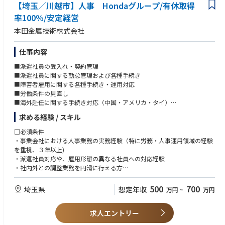
【埼玉／川越市】人事 Hondaグループ/有休取得
率100％/安定経営
本田金属技術株式会社
仕事内容
■派遣社員の受入れ・契約管理
■派遣社員に関する勤怠管理および各種手続き
■障害者雇用に関する各種手続き・運用対応
■労働条件の見直し
■海外赴任に関する手続き対応（中国・アメリカ・タイ）
■教育研修の事務局業務
求める経験 / スキル
■新卒採用または中途採用の運営サポート
■会社説明会の企画・開催
□必須条件
■インターンシップ対応
・事業会社における人事業務の実務経験（特に労務・人事運用領域の経験
■学校訪問等の採用広報活動
を重視、３年以上)
■応募者対応、日程調整、社内調整 等
・派遣社員対応や、雇用形態の異なる社員への対応経験
・社内外との調整業務を円滑に行える方
入社後は即戦力として今までの経験に合った業務から徐々に慣れていただ
・基本的なPCスキル（Excel、PowerPoint、メール等）
きます。
・普通自動車運転免許（AT限定可）
500
700
埼玉県
想定年収
万円
~
万円
□歓迎条件
求人エントリー
・人事管理システムを用いた業務経験（派遣社員の管理や、入退社管理
等）