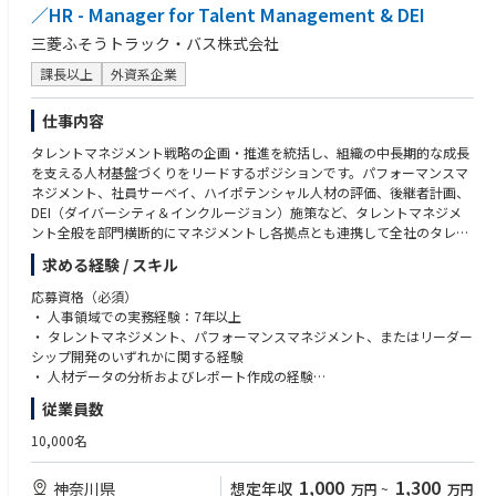
・組織アセスメントの実施と改善機会の特定
／HR - Manager for Talent Management & DEI
・エンゲージメントと定着率向上施策の推進
■ 労務・人事オペレーション
三菱ふそうトラック・バス株式会社
・問題対応や懲戒調査サポート
6. HRポリシーおよびコンプライアンス
・データ管理・レポーティング
課長以上
外資系企業
・労働法・規制の遵守
・コンプライアンス遵守
・コンプライアンス教育の徹底
・トータルリワードチームとの連携
仕事内容
・懲戒処分・解雇に関する指導とサポート
・人事制度の改訂および新規制度の設計
タレントマネジメント戦略の企画・推進を統括し、組織の中長期的な成長
を支える人材基盤づくりをリードするポジションです。パフォーマンスマ
7. HRのKPIと報告
ネジメント、社員サーベイ、ハイポテンシャル人材の評価、後継者計画、
・人事施策のKPI設計とフォローアップ
DEI（ダイバーシティ＆インクルージョン）施策など、タレントマネジメ
・人事本部長への定期報告
ント全般を部門横断的にマネジメントし各拠点とも連携して全社のタレン
・データ分析による意思決定支援とプロセス改善
ト戦略を前進させます。
求める経験 / スキル
8. 安全衛生
■ 具体的には…
応募資格（必須）
・安全衛生活動計画の策定と実施
・ パフォーマンスマネジメント：年度評価サイクルの企画・運用、目標設
・ 人事領域での実務経験：7年以上
・協力会社との安全衛生協議会の開催
定/評価プロセスの整備、関連ITツールの運用改善、HRBP連携
・ タレントマネジメント、パフォーマンスマネジメント、またはリーダー
・安全パトロールの実施
・ タレントマネジメント運用：後継者計画、タレントディスカッションの
シップ開発のいずれかに関する経験
・行政機関への届出対応
設計/ファシリテーション、タレントデータの可視化、HRシステム運用
・ 人材データの分析およびレポート作成の経験
・ 従業員サーベイ（Employee Survey）：全社の窓口として実施・分析・
・ 部門横断のプロジェクト推進経験
9. 福利厚生
従業員数
レポート化、マネジメント向けアクション設計とフォロー
・ マネジメント層とのコミュニケーション経験
・企業年金の管理
・ アセスメント：管理職昇進時のアセスメントセンターの企画・実施、デ
10,000名
・福祉施設の運用（食堂、ロッカールーム、浴場など）
ータ分析/報告、アセッサー支援、必要に応じた新プログラム導入検討
歓迎要件
・保険管理と事故対応
・ DEI推進：施策/イベント企画・実行、ポリシー見直し、法令順守、外部
・ DEI施策（企画・運用）の経験
・社会保険の運用と法改正対応
1,000
1,300
神奈川県
想定年収
万円
~
万円
連携、ERG支援、社内外コミュニケーションとレポーティング
・ 組織開発（OD）に関する知識・実務経験