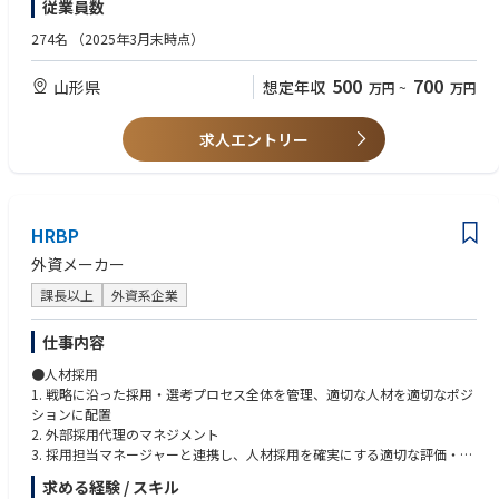
従業員数
■事業の魅力、安定性：
・人事制度企画立案、運用の経験
当社のお客様は、世界中の車を持っているユーザーになりますので、常に
・人材育成プログラムの企画立案・運用の経験
274名
（2025年3月末時点）
新たな情報をキャッチしニーズや市場に合った製品を提供し、私達の製品
・事業戦略、エンゲージメント向上施策の企画立案・運用の経験
を通じてこれまで以上にたくさんの「感動」を提供できる企業を目指し、
・職場風土改革、エンゲージ面と向上施策の企画立案・運用の経験
500
700
山形県
想定年収
万円
~
万円
これからも挑戦を続けていく事が当社の魅力です。
・労働組合交渉の経験
・HRBPの経験
・定期/中途採用の経験
求人エントリー
・人事給与管理システム利用経験
・チームリーダー、マネジメント経験
HRBP
外資メーカー
課長以上
外資系企業
仕事内容
●人材採用
1. 戦略に沿った採用・選考プロセス全体を管理、適切な人材を適切なポジ
ションに配置
2. 外部採用代理のマネジメント
3. 採用担当マネージャーと連携し、人材採用を確実にする適切な評価・選
考方法を考案し、面接プロセスを管理
求める経験 / スキル
6. 採用内定通知と入社手続きを管理