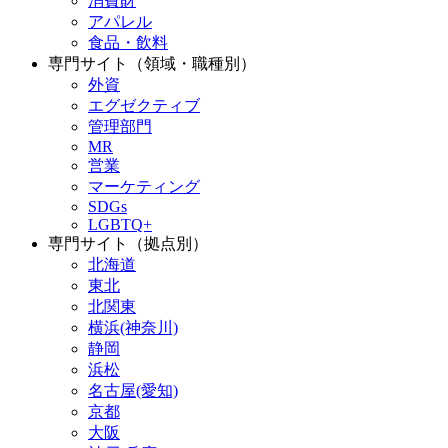
消費財
アパレル
食品・飲料
専門サイト（領域・職種別）
外資
エグゼクティブ
管理部門
MR
営業
マーケティング
SDGs
LGBTQ+
専門サイト（拠点別）
北海道
東北
北関東
横浜(神奈川)
静岡
浜松
名古屋(愛知)
京都
大阪