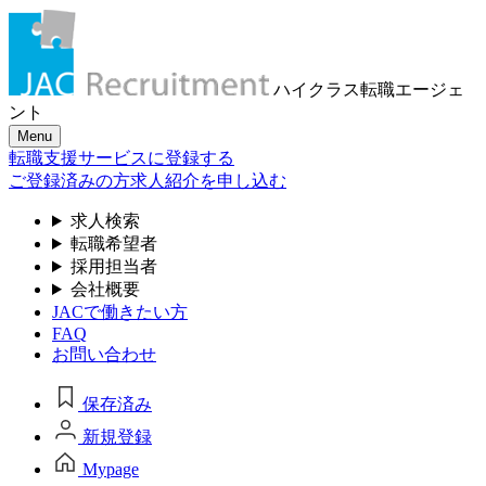
ハイクラス転職
エージェ
ント
Menu
転職支援サービスに登録する
ご登録済みの方
求人紹介を申し込む
求人検索
転職希望者
採用担当者
会社概要
JACで働きたい方
FAQ
お問い合わせ
保存済み
新規登録
Mypage