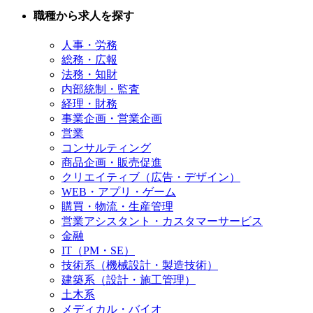
職種から求人を探す
人事・労務
総務・広報
法務・知財
内部統制・監査
経理・財務
事業企画・営業企画
営業
コンサルティング
商品企画・販売促進
クリエイティブ（広告・デザイン）
WEB・アプリ・ゲーム
購買・物流・生産管理
営業アシスタント・カスタマーサービス
金融
IT（PM・SE）
技術系（機械設計・製造技術）
建築系（設計・施工管理）
土木系
メディカル・バイオ