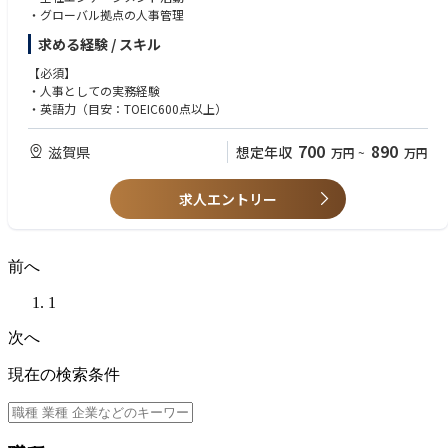
・グローバル拠点の人事管理
1. 苦情及び懲戒に関する調査プロセスを支援する
2. 人事管理問題に関連する全ての事項についてラインマネージャーに支
求める経験 / スキル
援、ガイダンス、説明を提供し、各事例において一貫した法的アプローチ
確保
【必須】
・人事としての実務経験
・英語力（目安：TOEIC600点以上）
700
890
滋賀県
想定年収
万円
~
万円
求人エントリー
前へ
1
次へ
現在の検索条件