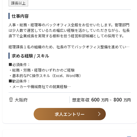
課長以上
仕事内容
人事・総務・経理等のバックオフィス全般をお任せいたします。管理部門
は少人数で運営しているため幅広い経験を活かしていただきながら、社長
直下で企業成長を実現する根幹を担う経営幹部候補としての採用です。
経理課長１名の組織のため、社長の下でバックオフィス整備を進めていた
だきながら、実務もお任せするポジションとなります。
求める経験 / スキル
人事と総務の仕事が中心で、以下の内容をお任せします。
■必須条件：
■人事：採用活動（人材会社との折衝、面接対応等）、採用計画の立案、
・総務・労務・経理のいずれかのご経験
社内教育制度の構築など
・基本的なPC操作スキル（Excel、Word等）
■総務：各種備品・設備の管理、社内規程・ルールの整備、社内文書の作
■歓迎条件：
成・確認等の社内サポート業務
・メーカーや機械商社での就業経験
■労務：経費精算システム（楽楽精算）を使用した経費処理業務、給与計
・日商簿記検定2級、衛生管理者の資格所持
算、勤怠管理、社会保険手続き
600
800
大阪府
想定年収
万円
~
万円
■経理：経理課長のサポート、経理/財務全般。
求人エントリー