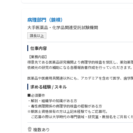
病理部門（鏡検）
大手医薬品・化学品関連受託試験機関
課長以上
仕事内容
【業務内容】
得意先である医薬品研究機関より病理学的検査を受託し、薬効薬
依頼元の研究の補助になる各種報告書作成を行っていただきます
医薬品や医療用具関連以外にも、アカデミアを含めて医学、歯学
求める経験 / スキル
■必須要件
・解剖・組織学の知識がある方
・毒性病理関係の病理学的検査の経験がある方
※獣医士資格保有の方は上記未経験でもご応募可。
ご応募の際は大学時代の専門領域・研究室・教授名をご共有く
■歓迎要件
複数あり
・鏡検のご経験者