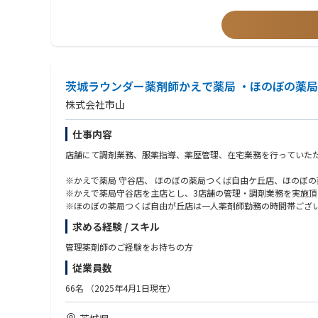
・病理学の総論程度の知識のある方
茨城ラウンダー薬剤師かえで薬局 ・ほのぼの薬
株式会社市山
仕事内容
店舗にて調剤業務、服薬指導、薬歴管理、在宅業務を行っていた
※かえで薬局 守谷店、 ほのぼの薬局つくば自由ケ丘店、ほのぼ
※かえで薬局守谷店を主店とし、3店舗の管理・調剤業務を実施頂
※ほのぼの薬局つくば自由が丘店は一人薬剤師勤務の時間帯ござ
求める経験 / スキル
【 店舗情報 】
■かえで薬局守谷店
管理薬剤師のご経験をお持ちの方
営業日：月～土
従業員数
営業時間：月火木金（09：00～18：30）、水（09：00～12：30
処方箋内容：小児科クリニックの敷地内薬局
66名
（2025年4月1日現在）
処方箋枚数：約60枚/日
薬剤師数：午前2名、午後3名 ※変動あり