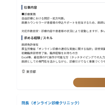
仕事内容
■診療業務
自由診療における問診・処方判断。
医療カウンセラーが患者様の申込サポートを担当するため、医師
対応件数目安：診療内容や患者様の状況により変動しますが、多い
既存患者様を引き継ぐ形でのスタートとなるため、ゼロからの集
求める経験 / スキル
※既存患者様の診療情報の引き継ぎにあたっては、個人情報保護
医師免許保有
■事業推進業務
厚生労働省「オンライン診療の適切な実施に関する指針」研修受
診療プロトコルの整備・品質管理
初期臨床研修修了後、臨床経験をお持ちの方
診療データをもとにしたサービス改善提案
Excel等、最低限のPC操作が可能な方（タッチタイピングでの
新診療科目・新メニューの立ち上げ参画
医師としての専門性を活かしながら、診療だけでなく事業づくり
通販・D2Cモデルと連携した医師目線でのフィードバック
ビジネス・数字への興味・関心がある方
広告運用・CS・カウンセラー管理・システム・集客・事務オペレ
自由診療・美容クリニック・オンライン診療の経験
東京都
医療機関としての診療品質・安全管理・診療プロトコルの整備に
D2C・通販・サブスク型ビジネスへの理解または強い興味
「将来開業したい」「事業をやってみたい」という志向
院長（オンライン診療クリニック）