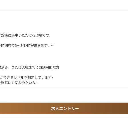
は診療に集中いただける環境です。
時間帯で5〜8件/時程度を想定。
患は必要ありません。
法に基づき、本人同意の取得または適法な第三者提供の根拠を確認したうえで実施し
講済み、または入職までに受講可能な方
入力ができるレベルを想定しています）
や経営にも関わりたい方
ーションはグループ側で体制構築を進めます。
ついては院長として関与いただきますが、それ以外の経営実務は丸投げにはなりませ
求人エントリー