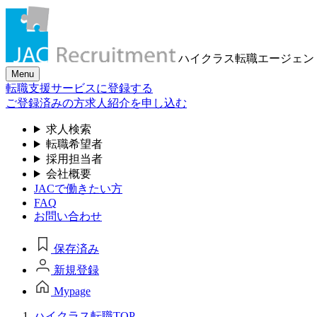
ハイクラス転職
エージェン
Menu
転職支援サービスに登録する
ご登録済みの方
求人紹介を申し込む
求人検索
転職希望者
採用担当者
会社概要
JACで働きたい方
FAQ
お問い合わせ
保存済み
新規登録
Mypage
ハイクラス転職TOP