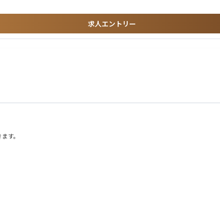
求人エントリー
3:00）
09：00～12：30）
きます。