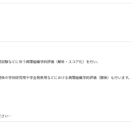
理試験などに伴う病理組織学的評価（解析・スコア化）を行い、
。
関係の学術研究用や学会発表用などにおける病理組織学的評価（鏡検）も行います。
ださい