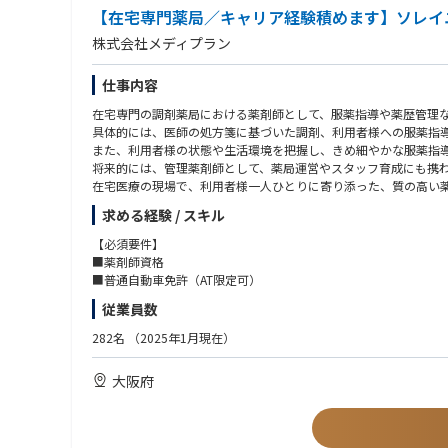
【在宅専門薬局／キャリア経験積めます】ソレイ
株式会社メディプラン
仕事内容
在宅専門の調剤薬局における薬剤師として、服薬指導や薬歴管理
具体的には、医師の処方箋に基づいた調剤、利用者様への服薬指
また、利用者様の状態や生活環境を把握し、きめ細やかな服薬指
将来的には、管理薬剤師として、薬局運営やスタッフ育成にも携
在宅医療の現場で、利用者様一人ひとりに寄り添った、質の高い
求める経験 / スキル
・服薬指導、薬歴管理、処方監査等、薬剤師業務全般
・利用者様宅、居室への訪問服薬指導
【必須要件】
・医師、看護師等との連携による在宅医療の提供
■薬剤師資格
・薬剤管理、在庫管理
■普通自動車免許（AT限定可）
・関連法規の遵守と安全管理
従業員数
282名
（2025年1月現在）
大阪府