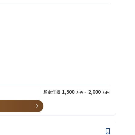
ます。
1,500
2,000
想定年収
万円
~
万円
ん。