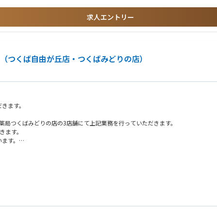
求人エントリー
局（つくば自由が丘店・つくばみどりの店）
だきます。
の薬局つくばみどりの店の3店舗にて上記業務を行っていただきます。
きます。
います。
）、土（09：00～17：30）