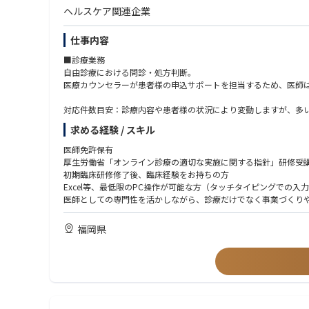
ヘルスケア関連企業
仕事内容
■診療業務
自由診療における問診・処方判断。
医療カウンセラーが患者様の申込サポートを担当するため、医師
対応件数目安：診療内容や患者様の状況により変動しますが、多い
既存患者様を引き継ぐ形でのスタートとなるため、ゼロからの集
求める経験 / スキル
※既存患者様の診療情報の引き継ぎにあたっては、個人情報保護
医師免許保有
■事業推進業務
厚生労働省「オンライン診療の適切な実施に関する指針」研修受
診療プロトコルの整備・品質管理
初期臨床研修修了後、臨床経験をお持ちの方
診療データをもとにしたサービス改善提案
Excel等、最低限のPC操作が可能な方（タッチタイピングでの
新診療科目・新メニューの立ち上げ参画
医師としての専門性を活かしながら、診療だけでなく事業づくり
通販・D2Cモデルと連携した医師目線でのフィードバック
ビジネス・数字への興味・関心がある方
広告運用・CS・カウンセラー管理・システム・集客・事務オペレ
自由診療・美容クリニック・オンライン診療の経験
福岡県
医療機関としての診療品質・安全管理・診療プロトコルの整備に
D2C・通販・サブスク型ビジネスへの理解または強い興味
「将来開業したい」「事業をやってみたい」という志向