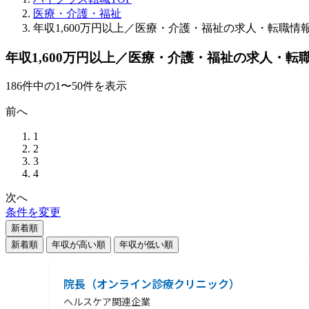
医療・介護・福祉
年収1,600万円以上／医療・介護・福祉の求人・転職情
年収1,600万円以上／医療・介護・福祉の求人・転
186
件
中の
1
〜
50
件を表示
前へ
1
2
3
4
次へ
条件を変更
新着順
新着順
年収が高い順
年収が低い順
院長（オンライン診療クリニック）
ヘルスケア関連企業