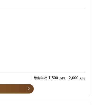
ます。
1,500
2,000
想定年収
万円
~
万円
ん。