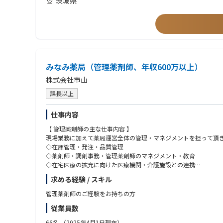
茨城県
電子薬歴：あり
■ほのぼの薬局つくば自由が丘店
営業日：月火木金土
営業時間：月火木金（09:00～13:00 14:30～18:00）土（09:00～1
処方箋内容：内科 ，整形外科他
処方箋枚数：約30枚/日
薬剤師数：1.5名 ※変動あり
電子薬歴：あり
みなみ薬局（管理薬剤師、年収600万以上）
■ほのぼの薬局つくばみどりの店
株式会社市山
営業日：月～土
営業時間：月火水金（09：00～12：30、14：00～18：00）木土（
課長以上
処方箋内容：内科他
処方箋枚数：約55枚/日
仕事内容
薬剤師数：4名 ※変動あり
電子薬歴：あり
【 管理薬剤師の主な仕事内容 】
現場業務に加えて薬局運営全体の管理・マネジメントを担って頂
◇在庫管理・発注・品質管理
◇薬剤師・調剤事務・管理薬剤師のマネジメント・教育
◇在宅医療の拡充に向けた医療機関・介護施設との連携
◇各種法令遵守の管理（薬機法・調剤報酬請求の適正化）
求める経験 / スキル
【 店舗情報 】
管理薬剤師のご経験をお持ちの方
営業日：月～土
従業員数
営業時間：月-土（09：00～18：00）
処方箋内容：内科/整形外科/皮膚科
66名
（2025年4月1日現在）