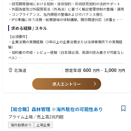
-Notion
・研究開発領域における知財・技術契約・共同研究契約の法的サポート
-Dialpad
・外国為替及び外国貿易法（外為法）に基づく輸出管理体制の整備・運用
-SmartHR
・コンプライアンス、社内規程の整備およびガバナンス強化
-Money Foward
・IPO準備に伴う法務・総務領域の体制構築、開示関連対応（弁護士・証
-バクラク
券会社との連携含む）
求める経験 / スキル
等
・株主総会・取締役会等の運営
・人事・労務部門との協働による内部統制整備
【必須要件】
・情報システム・総務担当者のマネジメント
・企業法務の実務経験（3年以上の企業法務または法律事務所での実務経
【エージェントコメント】
（現時点では情シス担当者はいませんが、採用次第で部下として配置され
験）
■企業：株式会社パワーエックス
る想定）
・契約書の作成・レビュー経験（日本語必須、英語の読み書きが可能なレ
【HP】https://power-x.jp/about
・その他、法務・総務に関わる業務全般
ベル）
【事業紹介動画】https://www.youtube.com/watch?v=dbAzc3X9R68
（プレイングマネージャーとして実務も主体的に対応いただける方を歓
・法務または総務領域におけるチームマネジメント経験
【事業計画及び成長可能性に関する説明資料】https://www.nikkei.com/n
迎）
・外為法や輸出管理に関する基礎的な知見、またはキャッチアップできる
600
1,000
北海道
想定年収
万円
~
万円
kd/disclosure/tdnr/20251218522065/
意欲
・スタートアップや研究開発型企業への理解、または関心を持ち調和をも
■事業概要
求人エントリー
って業務推進できる方
パワーエックスは、再生可能エネルギーの「発電したのに使えない＝溜め
られない」という課題を解決すべく、
【歓迎要件】
**電気を「溜める」「運ぶ」「使う」**の3つのステップで事業を展開し
・テクノロジー企業・ものづくり企業での法務経験
ています。
・英文契約に関する高度な実務経験（海外企業との交渉経験尚可）
溜める：岡山県の自社工場で大型蓄電池（BESS）を製造。余剰電力の蓄
【総合職】森林管理 ※海外駐在の可能性あり
・外為法に基づく輸出管理体制の構築・運用経験
積と活用を可能にし、安定供給に貢献。
・IPO準備またはIPO達成企業での実務経験（開示・規程整備など）
プライム上場／売上高2兆円超
運ぶ：電気を積んだバッテリーを船で運ぶ「電気運搬船」を開発中。離島
・情報セキュリティ（ISMS 等）や情報システム領域の基本的な知識
などへの電力輸送手段として期待。
海外勤務あり
上場企業
・リスクマネジメントや内部統制の知見
使う：蓄電した電気を使って、EV向け超急速充電器「Hypercharger」を全