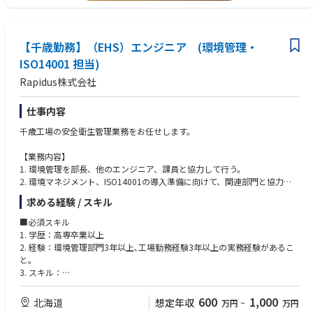
北海道製油所の総務課業務は、製油所内外で幅広く業務展開しておりま
す。
所内に向けては職場環境改善など働き易い環境提供を考えたり、所外向け
には認知度を高めるための広報活動を様々な形で進めており、企画力やコ
【千歳勤務】（EHS）エンジニア (環境管理・
ミュニケーション力を高めていくことができます。
ISO14001 担当)
Rapidus株式会社
＜北海道製油所について＞
■北海道製油所は、苫小牧市に位置する日本最北端の製油所です。 1973
年に、北海道・東北・北陸などにエネルギーを供給する基地として操業を
仕事内容
開始しました。北海道をはじめ北日本の各地では、石油製品のなかでも暖
千歳工場の安全衛生管理業務をお任せします。
房用の灯油や軽油を多く必要とします。そのエネルギーニーズに応えるた
め、北海道製油所では分解装置を備えています。このように、需要の多い
【業務内容】
石油製品の生産比率を高め、安定した供給に努めています。
1. 環境管理を部長、他のエンジニア、課員と協力して行う。
■原油精製能力は、1日あたり15万バレル。1年間で札幌ドーム約5.5杯分
2. 環境マネジメント、ISO14001の導入準備に向けて、関連部門と協力し
の原油を精製しています。
て必要な情報を収
求める経験 / スキル
集、整理および管理する業務。
＜出光興産の製油所・事業所について＞
3. 従業員にISO14001に関する教育・訓練を実施し、理解と遵守を促進す
自動車の燃料となる「ガソリン」、石油ストーブなどの燃料となる「灯
■必須スキル
る業務。
油」、トラックの燃料となる「軽油」、工場のボイラーや船舶の燃料とな
1. 学歴：高専卒業以上
4. 環境委員会の運営業務。
る「重油」など、生活のあらゆるエネルギー・動力を支える「石油製品」
2. 経験：環境管理部門3年以上､工場勤務経験3年以上の実務経験があるこ
5. 内部監査の管理および実施業務
を生産しています。
と。
6. 外部審査の管理および対応業務
3. スキル：
・優れたコミュニケーション能力および問題解決能力
・リーダーシップおよびチームマネジメント経験
600
1,000
北海道
想定年収
万円
~
万円
・環境関連法規制の対応経験