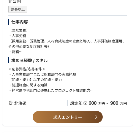
非公開
課長以上
仕事内容
【主な業務】
・人事労務
（採用業務、労務管理、人材育成制度の立案と導入、人事評価制度運用、
その他必要な制度設計等）
・総務
（契約管理、総会・理事会運営、コンプライアンス体制確立、規約の制
求める経験 / スキル
定、システム導入・管理、組織ルール制定等）
■DMO登録に向けて組織や事業が急拡大する中、経営陣との強固な信頼関
＜応募資格/応募条件＞
係を構築し、人事労務、総務の分野を総合的にマネジメントしていただき
・人事労務部門または総務部門の実務経験
ます。
【知識・能力】以下の知識・能力
全体最適の視点で内部体制の強化を図るとともに、採用や労務管理、人材
・処遇制度に関する知識
育成制度の立案・導入、各種制度設計等の業務推進にあたっては、自主性
・経営層や他部門と連携したプロジェクト推進能力
や積極性に加えて経営層が正しく判断するための情報を適切に収集・分
・業務改善、効率化に関する知識
析・評価し、提案する力が求められます。組織を支える重要なポジション
＜歓迎要件＞
600
900
北海道
想定年収
万円
~
万円
を担っていただきます。
・新規部門の立ち上げや新制度整備の経験
・業務改善ツール・制度の導入、AIの活用、BIツールの活用経験
求人エントリー
・語学力（英語：日常会話程度～）