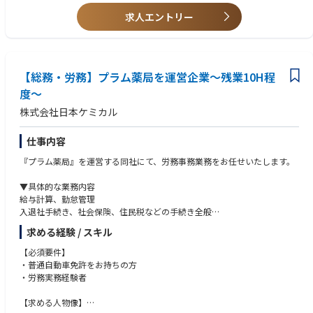
・総務課所管建屋における突発的補修対応窓口
求人エントリー
・総務庶務業務全般
■特徴・魅力
北海道製油所の総務課業務は、製油所内外で幅広く業務展開しています。
所内に向けては職場環境改善など働き易い環境提供を考えたり、所外向け
【総務・労務】プラム薬局を運営企業～残業10H程
には認知度を高めるための広報活動を様々な形で進めており、企画力やコ
度～
ミュニケーション力を高めていくことができます。
株式会社日本ケミカル
管理業務の専門性を高めながら経験領域を広げ、将来的には組織横断的に
幅広い管理業務を担う人材として活躍いただけます。
仕事内容
＜北海道製油所について＞
『プラム薬局』を運営する同社にて、労務事務業務をお任せいたします。
■北海道製油所は、苫小牧市に位置する日本最北端の製油所です。 1973
年に、北海道・東北・北陸などにエネルギーを供給する基地として操業を
▼具体的な業務内容
開始しました。北海道をはじめ北日本の各地では、石油製品のなかでも暖
給与計算、勤怠管理
房用の灯油や軽油を多く必要とします。そのエネルギーニーズに応えるた
入退社手続き、社会保険、住民税などの手続き全般
め、北海道製油所では分解装置を備えています。このように、需要の多い
公的機関への申請業務
石油製品の生産比率を高め、安定した供給に努めています。
求める経験 / スキル
年末調整
■原油精製能力は、1日あたり15万バレル。1年間で札幌ドーム約5.5杯分
健康診断予約調整
の原油を精製しています。
【必須要件】
退職金、福利共済手続き
・普通自動車免許をお持ちの方
出張手配、慶弔手配
＜出光興産の製油所・事業所について＞
・労務実務経験者
各種規定作成
自動車の燃料となる「ガソリン」、石油ストーブなどの燃料となる「灯
社労士対応、産業医・保健師対応
油」、トラックの燃料となる「軽油」、工場のボイラーや船舶の燃料とな
【求める人物像】
Word・Excelを使った簡単な書類作成
る「重油」など、生活のあらゆるエネルギー・動力を支える「石油製品」