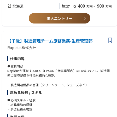
次世代技術の発展が、半導体の需要を爆発的に高めています。
400
900
北海道
想定年収
万円
~
万円
Rapidusの最大の特徴は、開発期間を短縮する統合型ファウンドリサービ
スRUMSを展開、単に半導体を製造するだけでなく、開発期間を世界最短
にすることを価値として提供。
求人エントリー
RUMSとは・・・https://www.rapidus.inc/business/
Rapidus株式会社の特徴
〇IBMとの技術提携
【千歳】製造管理チーム庶務業務-生産管理部
Rapidusは2nmプロセスの基盤技術を自社開発するのではなくこの分野で
Rapidus株式会社
先行するIBMから技術ライセンスの供与を受け、共同開発を進めていま
す。
仕事内容
同社の研究者及び技術者は世界最先端の半導体研究拠点の1つであるニュ
ーヨーク州アルバニーで米国IBM・日本IBMの研究者と協働。
◆職務内容
日本国内技術に留まらない世界的な最新技術への挑戦です。
Rapidusが運営するRCS（EPSON千歳事業所内）のLabにおいて、製造関
連の環境整備を行う総務的な役割。
〇imecとの連携
ベルギーに本拠を置く世界最先端の半導体研究機関imecとの協力覚書も締
・製造関連備品の管理（クリーンウエア、シューズなど）
結。欧州半導体エコシステムの中心的存在であるimecとの連携をきっかけ
・派遣社員の勤怠管理、および新規採用とりまとめ
にEUV技術へのアクセスとグローバルな研究開発ネットワークへの参加を
求める経験 / スキル
・製造内の安全器具等備品の設置・交換
進めています。
など。
■必須スキル・経験
・総務業務の経験
■参考動画・記事
Rapidusは2025年4月にパイロットラインが稼働し始め、2027年量産化に
・派遣社員の管理
＜記事＞
向けて試作を進めております。
参考①：新たなコンセプトで先端ロジック半導体製造へ：ラピダスの小池