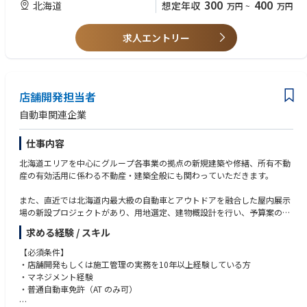
300
400
北海道
想定年収
万円
~
万円
求人エントリー
店舗開発担当者
自動車関連企業
仕事内容
北海道エリアを中心にグループ各事業の拠点の新規建築や修繕、所有不動
産の有効活用に係わる不動産・建築全般にも関わっていただきます。
また、直近では北海道内最大級の自動車とアウトドアを融合した屋内展示
場の新設プロジェクトがあり、用地選定、建物概設計を行い、予算案の策
定等にも携わっております。
求める経験 / スキル
＜具体的には＞
【必須条件】
・新規プロジェクトへの参画（予算案の策定・新規物件探索・設計等）
・店舗開発もしくは施工管理の実務を10年以上経験している方
・建築業者や内装設備業者との協議調整
・マネジメント経験
・工事全体の計画や調整、進行管理
・普通自動車免許（AT のみ可）
・各種行政関連申請・届出