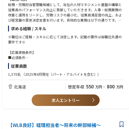
総務・労務担当管理職候補として、当社の人材マネジメント基盤の構築と
従業員のパフォーマンス向上に貢献していただきます。人事・総務業務の
改善と運用をリードし、労務リスクの最小化、従業員満足度の向上、およ
び経営層の意思決定支援を行います。具体的な業務は以下の通りです。
求める経験 / スキル
・勤怠管理および給与計算の最適化
勤怠管理の精度向上：
※職位はご経験・スキルに応じて決定します。記載の要件は両職位共通の
勤怠データの正確な収集・分析を行い、勤怠不備の解消および⾧時間労働
要件です※
の抑制施策を企画・実施。月次での勤務時間分析と改善案の提案を経営層
に報告。
【応募資格条件】
給与計算の効率化と正確性の確保：
■必須条件
給与支払業務のデジタル化を推進し、データエントリーの自動化とエラー
総務・労務での管理職経験者
従業員数
防止策を導入。従業員の勤務形態に応じた給与計算方法の最適化を図り、
■歓迎条件
計算精度を向上。
・飲食業界での総務・労務の実務経験がある方
1,570名
（2025年4月現在（パート・アルバイトを含む））
変動費用のコントロール：
・飲食店での現場実務経験がある方
時間外勤務、深夜勤務手当などの変動費を可視化し、コスト管理体制を構
550
800
北海道
想定年収
万円
~
万円
築。
・入退社手続きおよびオンボーディングの強化
求人エントリー
新入社員のスムーズな受け入れ：
採用後の入社手続きおよび初期研修を充実させ、入社から即戦力化までの
プロセスを短縮。オンボーディングガイドラインを策定し、新入社員の早
期戦力化をサポート。
退職者の円滑なオフボーディング：
【WLB良好】経理担当者～将来の幹部候補～
退職手続きの透明性と正確性を確保し、退職者の権利と義務