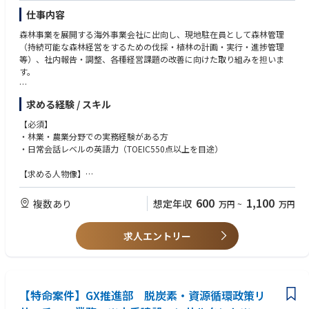
国展開し、EV普及を支援。
仕事内容
また、大手メーカー・商社・外資系出身者などの優秀な人材が集結し、平
均年齢約39歳。
森林事業を展開する海外事業会社に出向し、現地駐在員として森林管理
落ち着いた環境ながら、社会インパクトの大きい事業に携われるフィール
（持続可能な森林経営をするための伐採・植林の計画・実行・進捗管理
ドです。
等）、社内報告・調整、各種経営課題の改善に向けた取り組みを担いま
す。
■業績・成長性（定量データ）
売上高：
【今後のキャリアパス】
求める経験 / スキル
2023年：3.27億円
総合職としての入社となり、キャリアご趣向により様々なキャリアパスが
2024年：61.6億円（前年比＋1,784％）
ございます。
【必須】
2025年予想：189億円（前年比＋207％）
・林業・農業分野での実務経験がある方
受注総額：2025年1～9月で417億円（前年98億円）
【配属先部門について】
・日常会話レベルの英語力（TOEIC550点以上を目途）
資金調達：累計約290億円（シリーズCまで）
現在、インドネシア、パプアニューギニア、ニュージーランドの3ヵ国で
生産能力：BESS年間507MWh、EV充電器480台
約24万haの森林を管理しており、各国の地域特性を生かして、それぞれ異
【求める人物像】
なる樹種や伐期、利用用途の森林事業を実施しています。
・根気強く仕事に立ち向かえる人
■TAM（市場規模）
・積極的に行動できる人
600
1,100
複数あり
想定年収
万円
~
万円
日本政府の「第7次エネルギー基本計画」や経産省データに基づき、2040
・ルーティン業務を俯瞰的に理解し、業務をスケジュール通りに遂行でき
年までに国内で337 GWhの蓄電容量が必要と試算されます。
る人
これは、日本国内のすべての原子力発電所出力の合計を超える規模です。
求人エントリー
・社内外の関係者の協力を得ることができるコミュニケーション力や交渉
世界的なBESS市場は急拡大中で、日本市場も2025～2030年に年平均成長
力がある人
率（CAGR）約35%と予測されており、2030年には約20億米ドル規模に達
すると見込まれています。
【特命案件】GX推進部 脱炭素・資源循環政策リ
■導入事例
BESS導入：