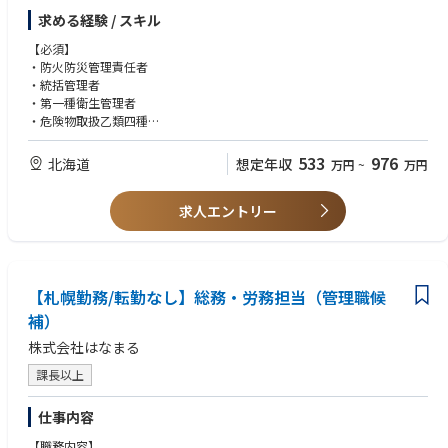
・総務業務推進
・宇宙業界は未経験でも、補助金の専門性を活かして挑戦したい方。シニ
求める経験 / スキル
前任者の総務業務を推進、業務委託先の清掃・食堂・保安業者と連携
ア層・嘱託としてのご経験も歓迎
し、適切な関係性および業務委託を牽引する
【必須】
・防火防災管理責任者
・施設（環境）と連動し拠点事業基盤（防火・防災管理）を強化
・統括管理者
・各種届出等のコンプライアンス強化に向け行政との連携、届出管理を徹
・第一種衛生管理者
底する（消防法、危険物/毒劇物、建築法、公害防止（水質、大気）
・危険物取扱乙類四種
等））
・化学物質管理者
・PID/DS方針をもとに拠点計画への落込み、実行
・セーフティオフィサマネージャー
533
976
北海道
想定年収
万円
~
万円
・拠点総務機能のあり方検討?および推進
・衛生工学衛生管理者
・事業環境、職場環境の変化に対応した職場環境改善
【歓迎】
・地域、行政との連携強化、社会貢献等
求人エントリー
・製造現場と協働して、課題の解決に取り組んだ経験のある方
・総務機能にリンクした人材育成計画の立案/育成（防火、危険物管理
・防火防災・安全衛生の業務に携わっていた方
等）
・データ分析や統計資料の知識や作成、それらの業務経験のある方
・拠点有資格者の計画的な育成
・世代間にとらわれず、課題に対する折衝を実践し解決に向けた業務に携
わってきた方
【札幌勤務/転勤なし】総務・労務担当（管理職候
補）
【人柄・コンピテンシー】
・周囲とコミュニケーションがスムーズにとれる
株式会社はなまる
・常に学ぶことを貪欲にできる
・積極的に自ら改善や新規プロジェクトの提案ができる
課長以上
・チームマネジメントに関し、積極的にリーダーシップが取れる
・能動的、主体的に活動し、最後までやり遂げる強い意志(やる気)をお持
仕事内容
ちの方
【職務内容】