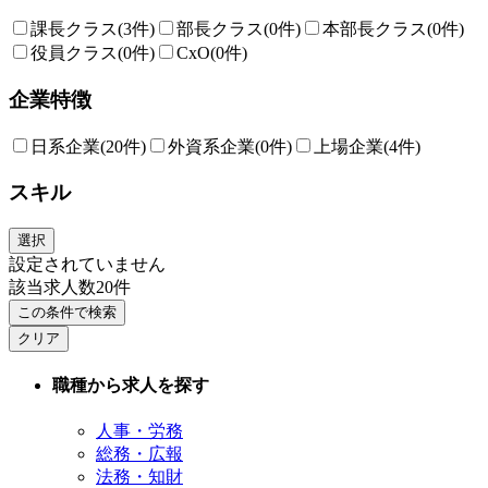
課長クラス
(3件)
部長クラス
(0件)
本部長クラス
(0件)
役員クラス
(0件)
CxO
(0件)
企業特徴
日系企業
(20件)
外資系企業
(0件)
上場企業
(4件)
スキル
選択
設定されていません
該当求人数
20
件
この条件で検索
クリア
職種から求人を探す
人事・労務
総務・広報
法務・知財