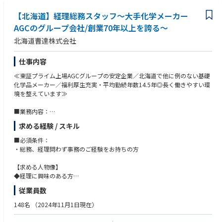
【北海道】経理総務スタッフ～大手化学メーカー
AGCのグループ会社/創業70年以上を誇る～
北海道曹達株式会社
仕事内容
≪東証プライム上場AGCグループの安定企業／北海道で他に例のない基礎
化学品メーカー／福利厚生充実・平均勤続年数14.5年◎長く働きやすい環
境を整えています≫
■業務内容：
総務グループにて総務・経理業務をお任せいたします。
求める経験 / スキル
会計ソフトを使用した日常的な伝票の処理から原価計算、固定資産管理、
予算編成、決算業務、監査対応、各種社内資料作成などをお任せいたしま
■必須条件：
す。
・総務、経理問わず事務のご経験をお持ちの方
【求める人物像】
■競合と優位性：
◆経理に興味のある方
・本州の電解メーカーやPACメーカーが競合となりますが、道内に競合他
◆機密情報を厳守できる方
従業員数
社の工場がなく、道内唯一の製造拠点である当社が優位性を確保していま
◆報告・連絡・相談がきちんとできる誠実な方
す。
◆周囲との和を大切にする協調性のある方
148名
（2024年11月1日現在）