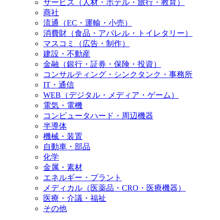
サービス（人材・ホテル・旅行・教育）
商社
流通（EC・運輸・小売）
消費財（食品・アパレル・トイレタリー）
マスコミ（広告・制作）
建設・不動産
金融（銀行・証券・保険・投資）
コンサルティング・シンクタンク・事務所
IT・通信
WEB（デジタル・メディア・ゲーム）
電気・電機
コンピュータハード・周辺機器
半導体
機械・装置
自動車・部品
化学
金属・素材
エネルギー・プラント
メディカル（医薬品・CRO・医療機器）
医療・介議・福祉
その他