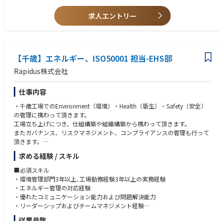
■歓迎スキル・経験
求人エントリー
1. 内部環境監査に関する経験
2. 環境管理に係る資格(審査員)があると望ましい
3. ISO45001、ISO14001に関する知識を有すると望ましい
【千歳】エネルギー、ISO50001 担当-EHS部
Rapidus株式会社
仕事内容
・千歳工場でのEnvironment（環境）・Health（衛生）・Safety（安全）
の管理に携わって頂きます。
工場立ち上げにつき、仕組構築や組織構築から携わって頂きます。
またガバナンス、リスクマネジメント、コンプライアンスの管理も行って
頂きます。
求める経験 / スキル
【具体的な業務内容】
1. エネルギー管理を部長、他のエンジニア、課員と協力して行う。
■必須スキル
2. エネルギーマネジメント、ISO50001の導入準備に向けて、関連部門と
・環境管理部門3年以上､工場勤務経験3年以上の実務経験
協力して必要な情報を収集、整理および管理する業務。
・エネルギー管理の対応経験
3. 従業員にISO50001に関する教育・訓練を実施し、理解と遵守を促進す
・優れたコミュニケーション能力および問題解決能力
る業務。
・リーダーシップおよびチームマネジメント経験
4. 省エネ法、温対法の対応業務。
従業員数