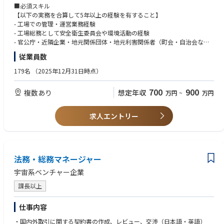
にEUV技術へのアクセスとグローバルな研究開発ネットワークへの参加を
建設時の業者対応から、稼働後の総務・経理・人事、地元関係者との折衝
■必須スキル
進めています。
まで、工場運営の基盤づくりを担っていただきます。あなたの管理部門に
【以下の実務を合算して5年以上の経験を有すること】
おけるマネジメント経験や折衝スキルが、新工場の安定稼働を実現し、日
- 工場での管理・運営業務経験
■参考動画・記事
本のエネルギーの未来を築く「礎」となります。
- 工場総務として安全衛生委員会や環境活動の経験
＜記事＞
急成長する業界で、社会貢献性の高いこのミッションに、新拠点の核とし
- 官公庁・近隣企業・地元関係団体・地元利害関係者（町会・自治会な
参考①：新たなコンセプトで先端ロジック半導体製造へ：ラピダスの小池
て挑戦していただける方をお待ちしています。
ど）との応対経験
従業員数
淳義社長に聞く
ニュースリリース：https://power-x.jp/newsroom/2026-03-23-1?gl=JP
- 自ら手を動かしながら課題を発見・形成し、解決策の実行までを主導で
https://www.nippon.com/ja/in-depth/a09004/?cx_recs_click=true
きる問題解決力
179名
（2025年12月31日時点）
■業務内容
＜参考動画＞
PowerBase Hokkaido 立上げにおける準備、工場立上げ後の工場バックオ
【資格】※ご入社後の取得も可能
700
900
複数あり
想定年収
参考①：【半導体2023】今さら聞けない『Rapidusは何をやっている？』
万円
~
万円
フィス管理責任者として以下の業務を担当していただきます。
- 第1種衛生管理者
＆業界各社の動きを徹底解説【TSMC】【サムスン】
- 工場建設時の業者立ち会い、対応業務
https://www.youtube.com/watch?v=dQY-VjzvZUA
- 工場運営に関わる総務・経理・人事の業務全般
■歓迎スキル
求人エントリー
参考②：【Rapidus社長対談】Rapidusは今までにないビジネスモデルを
- 労務管理、現地スタッフの採用
- 新規工場の立上げプロジェクトの参画経験
構築する!
- 官公庁・近隣企業・地元関係団体・地元利害関係者（町会・自治会な
- 新規工場スタッフの採用経験
https://www.youtube.com/watch?v=A1klwk6z2Qw
ど）の応対
- 経理の知識および業務経験
- 工場の維持補修・営繕・清掃対応
- 計画立案能力およびマイルストン管理
- 安全管理・環境管理事務局
法務・総務マネージャー
- 工場見学対応、仕組みづくり
宇宙系ベンチャー企業
- 従業員の経費精算、各種費用の管理・支払い
- 工場全般の原価管理
課長以上
■社内共通ITツール
仕事内容
- Google Workspace （Gmail, G-cal, Gmeet等）
-Slack
・国内外取引に関する契約書の作成、レビュー、交渉（日本語・英語）