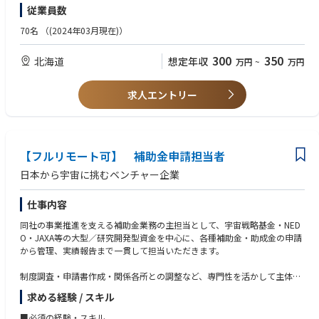
◎周りと協調しコミュニケーションが取れる方
従業員数
電話、メール、来客応対（お茶出しあり）等
を生産しています。
◎物事にスピーディーに取り組める方
◎素直にまじめにチャレンジができる方
70名
（(2024年03月現在)）
◎新しいことにチャレンジができる方
300
350
北海道
想定年収
万円
~
万円
求人エントリー
【フルリモート可】 補助金申請担当者
日本から宇宙に挑むベンチャー企業
仕事内容
同社の事業推進を支える補助金業務の主担当として、宇宙戦略基金・NED
O・JAXA等の大型／研究開発型資金を中心に、各種補助金・助成金の申請
から管理、実績報告まで一貫して担当いただきます。
制度調査・申請書作成・関係各所との調整など、専門性を活かして主体的
に業務を推進いただくことを想定しています。
求める経験 / スキル
【想定している主な業務】
■必須の経験・スキル