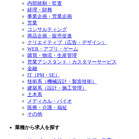
内部統制・監査
経理・財務
事業企画・営業企画
営業
コンサルティング
商品企画・販売促進
クリエイティブ（広告・デザイン）
WEB・アプリ・ゲーム
購買・物流・生産管理
営業アシスタント・カスタマーサービス
金融
IT（PM・SE）
技術系（機械設計・製造技術）
建築系（設計・施工管理）
土木系
メディカル・バイオ
医療・介護・福祉
その他
業種から求人を探す