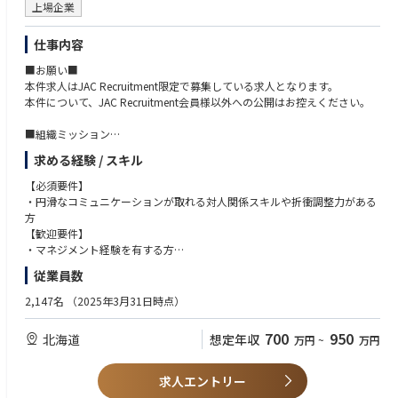
上場企業
仕事内容
■お願い■
本件求人はJAC Recruitment限定で募集している求人となります。
本件について、JAC Recruitment会員様以外への公開はお控えください。
■組織ミッション
総務課のミッション（目指すところ）は以下の通りです。
求める経験 / スキル
・「守る総務課」:安全対策の更なる向上と内部統制推進をリードする。
・「攻める総務課」:地域貢献と認知向上につながる活動に積極的に関わ
【必須要件】
る。
・円滑なコミュニケーションが取れる対人関係スキルや折衝調整力がある
・「寄り添う総務課」：各課室に寄り添い、耳を傾け、やりがい向上に寄
方
与する。
【歓迎要件】
・マネジメント経験を有する方
■職務内容
・プロジェクト推進責任者経験をお持ちの方
従業員数
総務課の重点活動である以下の業務を推進していく役割を担っていただき
・建設・設備・建屋改修等に関する業務のご経験がある方
ます。
・建設プロジェクトにおける関係者調整のご経験がある方
2,147名
（2025年3月31日時点）
・製油所の地域貢献・認知度向上活動の推進
・設備更新・改修工事の企画または管理の経験がある方
⇒人事課など他課とプロジェクトを組んで推進しており、各種イベント
700
950
北海道
想定年収
万円
~
万円
や所内見学者向けの内容充実など
・中期的な建屋改修計画の検討
求人エントリー
■特徴・魅力