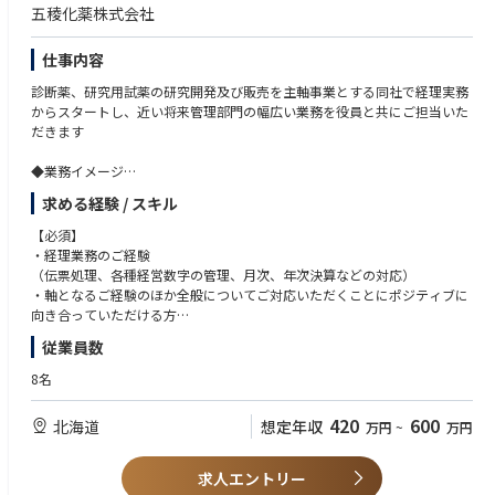
五稜化薬株式会社
に配慮した手続きを迅速に実施。労務リスクの回避および再雇用希望者へ
のサポートも提供。
仕事内容
・社会保険手続きおよび年末調整
診断薬、研究用試薬の研究開発及び販売を主軸事業とする同社で経理実務
社会保険の適切な管理：
からスタートし、近い将来管理部門の幅広い業務を役員と共にご担当いた
社会保険の加入・脱退処理を法令に基づき適切に行い、関連部署との連携
だきます
による情報の整備を実施。年次更新の際には変更点を把握し、迅速な手続
きをサポート。
◆業務イメージ
年末調整業務の効率化：
～入社の段階～
自動計算システムの活用による年末調整業務の迅速化および精度向上。法
求める経験 / スキル
・経理財務業務全般（経理システムへの入力、小口現金管理、決算処理、
改正に伴う従業員向けの説明会の実施およびサポート業務も担当。
監査法人対応、税理士対応等）
【必須】
・経理業務のご経験
・確定拠出年金制度の説明・導入支援および周知徹底
～入社後順次学んでいただくお仕事～
（伝票処理、各種経営数字の管理、月次、年次決算などの対応）
制度の有効活用支援：
・人事労務業務全般（勤怠管理、給与計算、採用、社労士対応、株主対
・軸となるご経験のほか全般についてご対応いただくことにポジティブに
従業員が将来の資産形成を効果的に行えるよう、確定拠出年金に関する教
応、各種会議業務等）
向き合っていただける方
育およびサポートを提供。年金制度についての説明会やフォローアップの
・法務業務全般（契約書管理、弁護士を活用した契約処理等）
実施、経営層への導入提案も担当。
従業員数
・広報、IR業務等
【歓迎】
・幅広い業務対応に興味と関心を持っていただける方
・労務相談対応と労働環境改善
8名
・外部パートナー（税理士、会計士、弁護士等）とスムーズにコミュニケ
労務リスクの管理：
社員のうちバックオフィスをメインとして担当していただく唯一のメンバ
ーションできる方
従業員からの労務に関する相談窓口として、法令遵守の観点から適切な対
420
600
北海道
想定年収
万円
~
万円
ーとなります。経理業務をスタートとして、人事総務法務広報など様々な
・フットワーク軽く小さい組織で機動的に動ける方
応を行い、トラブルの早期解決を図る。労務リスクの発生要因を分析し、
業務にOJTを受けながら取り組んでいただきます。将来、管理部長やCF
予防策および改善提案を行い、経営層と協働。
O、経営企画など同社の主力社員として成長いただける方を歓迎いたしま
組織健康度の向上：
求人エントリー
す。