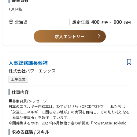
従業員数
淳義社長に聞く
https://www.nippon.com/ja/in-depth/a09004/?cx_recs_click=true
1,024名
《Rapidusの技術で変える未来》
弊社の取引業界は自動車業界やIT・PCメーカーなど多岐に渡りますがスマ
＜参考動画＞
400
900
北海道
想定年収
万円
~
万円
ホやPC、産業用ロボットなど私たちが扱う製品に必要不可欠な半導体。
参考①：【半導体2023】今さら聞けない『Rapidusは何をやっている？』
現代社会の進化は半導体なくしては成り立たず、特に近年AIやIoTといった
＆業界各社の動きを徹底解説【TSMC】【サムスン】
次世代技術の発展が、半導体の需要を爆発的に高めています。
https://www.youtube.com/watch?v=dQY-VjzvZUA
求人エントリー
Rapidusの最大の特徴は、開発期間を短縮する統合型ファウンドリサービ
参考②：【Rapidus社長対談】Rapidusは今までにないビジネスモデルを
スRUMSを展開、単に半導体を製造するだけでなく、開発期間を世界最短
構築する!
にすることを価値として提供。
https://www.youtube.com/watch?v=A1klwk6z2Qw
RUMSとは・・・https://www.rapidus.inc/business/
人事総務課長候補
株式会社パワーエックス
Rapidus株式会社の特徴
〇IBMとの技術提携
上場企業
Rapidusは2nmプロセスの基盤技術を自社開発するのではなくこの分野で
先行するIBMから技術ライセンスの供与を受け、共同開発を進めていま
仕事内容
す。
同社の研究者及び技術者は世界最先端の半導体研究拠点の1つであるニュ
■募集背景/メッセージ
ーヨーク州アルバニーで米国IBM・日本IBMの研究者と協働。
日本のエネルギー自給率は、わずか15.3%（OECD中37位）。私たちは
日本国内技術に留まらない世界的な最新技術への挑戦です。
「永遠にエネルギーに困らない地球」の実現を目指し、その切り札となる
「蓄電型発電所」を製作しています。
〇imecとの連携
今回募集するのは、2027年6月稼働予定の新拠点「PowerBase Hokkaid
ベルギーに本拠を置く世界最先端の半導体研究機関imecとの協力覚書も締
o」の立ち上げと運営を牽引する、管理責任者です。勤務地は、北海道に
求める経験 / スキル
結。欧州半導体エコシステムの中心的存在であるimecとの連携をきっかけ
誕生する新工場。