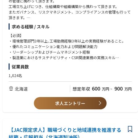
の管理に携わって頂きます。
工場立ち上げにつき、仕組構築や組織構築から携わって頂きます。
またガバナンス、リスクマネジメント、コンプライアンスの管理も行って
頂きます。
求める経験 / スキル
▽具体的な業務内容
1. サステナビリティ活動全般についての推進を部長、他のエンジニア、課
【必須】
員と協力して行
・環境管理部門3年以上､工場勤務経験3年以上の実務経験があること。
う。
・優れたコミュニケーション能力および問題解決能力
2. サステナビリティに関するレポート発行準備を部門と協力して必要な情
・リーダーシップおよびチームマネジメント経験
報を収集、管理および実行する業務。
・製造業におけるサステナビリティ・CSR関連業務の実務スキル
3. 従業員にサステナビリティに関する教育・訓練を実施し、理解と遵守を
従業員数
促進する業務。
【尚可】
4. 周辺地域との連携に基づく社会貢献活動の推進業務。
・サステナビリティレポート発行スキル
1,024名
5. 工場内および周辺地域の生物多様性保全の推進業務。
・生物多様性保全活動の実務経験者
6. サステナビリティに関する非財務情報開示準備対応業務。
・TCFD、TNFDの非財務情報開示対応経験者
600
900
北海道
想定年収
万円
~
万円
7. SDGs、CSRの対応に関する業務。
求人エントリー
【JAC限定求人】職場づくりと地域連携を推進する
総務・広報担当（北海道製油所）