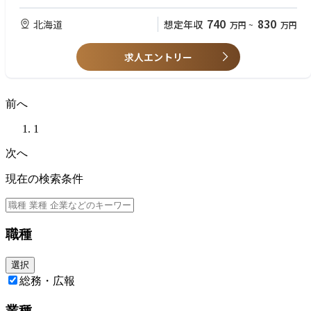
・事業用不動産有効活用提案
【歓迎要件】
・その他事業企画
複数の店舗にて施工管理経験をお持ちの方、宅地建物取引士
740
830
北海道
想定年収
万円
~
万円
求人エントリー
前へ
1
次へ
現在の検索条件
職種
選択
総務・広報
業種