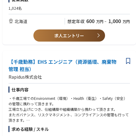
5. カーボンニュートラルに向けたエネルギーマネジメント戦略の策定
■歓迎スキル・経験
6. Scope3の算定ガイドライン策定
1. 内部環境監査に関する経験
1,024名
7. SBTi、CDP取得に向けた準備
2. エネルギー管理に係る資格(エネルギー管理士等)があると望ましい
8. フッ素系温室効果ガス(F-GHG)の削減推進
3. ISO50001、ISO14001に関する知識を有すると望ましい
600
1,000
北海道
想定年収
万円
~
万円
4. Scope1,2,3算定経験者
Rapidusは2025年4月にパイロットラインが稼働し始め、2027年量産化に
5. カーボンニュートラル戦略策定経験者
向けて試作を進めております。
6. ＣＤＰ対応の実務経験者
求人エントリー
《Rapidusの技術で変える未来》
弊社の取引業界は自動車業界やIT・PCメーカーなど多岐に渡りますがスマ
ホやPC、産業用ロボットなど私たちが扱う製品に必要不可欠な半導体。
現代社会の進化は半導体なくしては成り立たず、特に近年AIやIoTといった
次世代技術の発展が、半導体の需要を爆発的に高めています。
【千歳勤務】EHS エンジニア（資源循環、廃棄物
Rapidusの最大の特徴は、開発期間を短縮する統合型ファウンドリサービ
管理 担当）
スRUMSを展開、単に半導体を製造するだけでなく、開発期間を世界最短
Rapidus株式会社
にすることを価値として提供。
RUMSとは・・・https://www.rapidus.inc/business/
仕事内容
・千歳工場でのEnvironment（環境）・Health（衛生）・Safety（安全）
Rapidus株式会社の特徴
の管理に携わって頂きます。
〇IBMとの技術提携
工場立ち上げにつき、仕組構築や組織構築から携わって頂きます。
Rapidusは2nmプロセスの基盤技術を自社開発するのではなくこの分野で
またガバナンス、リスクマネジメント、コンプライアンスの管理も行って
先行するIBMから技術ライセンスの供与を受け、共同開発を進めていま
頂きます。
す。
同社の研究者及び技術者は世界最先端の半導体研究拠点の1つであるニュ
求める経験 / スキル
▽具体的な業務内容
ーヨーク州アルバニーで米国IBM・日本IBMの研究者と協働。