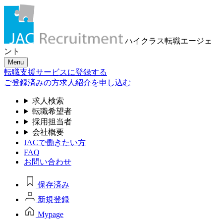
ハイクラス転職
エージェ
ント
Menu
転職支援サービスに登録する
ご登録済みの方
求人紹介を申し込む
求人検索
転職希望者
採用担当者
会社概要
JACで働きたい方
FAQ
お問い合わせ
保存済み
新規登録
Mypage