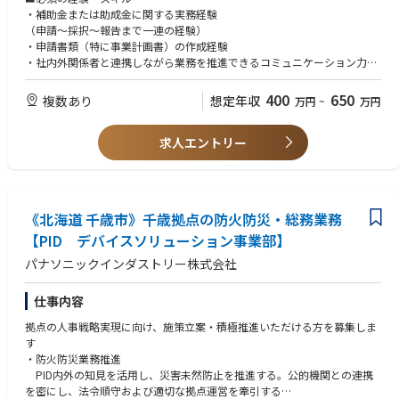
・各種補助金・助成金の情報収集および適用可能性の調査
・補助金または助成金に関する実務経験
・申請書類の作成・取りまとめ（事業計画書、資金計画、技術開発計画な
（申請～採択～報告まで一連の経験）
ど）
・申請書類（特に事業計画書）の作成経験
・社内関係部署との連携・情報整理
・社内外関係者と連携しながら業務を推進できるコミュニケーション力
・行政機関・外部パートナー（JAXA、NEDO、認定支援機関等）との折衝
・基本的なPCスキル（Excel / Word / PowerPoint）
・採択後の進行管理（予実管理、複数年度の執行・スケジュール管理）
400
650
複数あり
想定年収
万円
~
万円
・実績報告書の作成・提出
■歓迎する経験・スキル
・関連制度や法令のキャッチアップおよび社内共有
・国・自治体の大型補助金、研究開発型・競争的資金
求人エントリー
（宇宙戦略基金、NEDO、SBIR等）の対応経験
※管理職ではなく、専門性を活かした実務主任的ポジションです
・研究開発系・ものづくり系補助金の経験
（制度改編後の枠組みを含む）
・競争的資金のファンディング側
（審査・配分側）での実務経験
《北海道 千歳市》千歳拠点の防火防災・総務業務
・複数年度にわたる国費執行・経理処理
【PID デバイスソリューション事業部】
（圧縮記帳、処分制限資産の管理等）の知識
・財務・会計の基礎知識（予算管理、原価管理等）
パナソニックインダストリー株式会社
・行政書士・中小企業診断士等の資格
・スタートアップ・事業会社での勤務経験
仕事内容
■求める人物像
拠点の人事戦略実現に向け、施策立案・積極推進いただける方を募集しま
・補助金業務の専門性を活かして長期的に貢献したい方
す
・主体的に業務推進できる方
・防火防災業務推進
・国費を預かるという意識を持ち、正確性・期日管理を重視して業務を進
PID内外の知見を活用し、災害未然防止を推進する。公的機関との連携
められる方
を密にし、法令順守および適切な拠点運営を牽引する
・チームや事業部と連携しながら柔軟に対応できる方