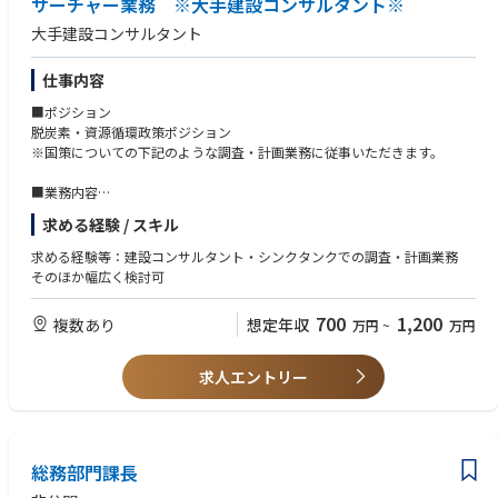
サーチャー業務 ※大手建設コンサルタント※
全国100拠点で合計1,411 MWh導入済（全国131,000世帯分の1日分消費量
大手建設コンサルタント
に相当）
Banpu Japanと26 MW/109 MWh案件（福島・宮崎）共同展開（1拠点で
約10,150世帯分×2サイトに匹敵）
仕事内容
HEXA Energyと高圧10基以上案件を予定
■ポジション
EV充電器：成田国際空港・有明アーバンスポーツパーク・Audi Charging
脱炭素・資源循環政策ポジション
Hubに導入済み
※国策についての下記のような調査・計画業務に従事いただきます。
X‑PPA：京都市内ホテルに再エネ電力を供給中
■業務内容
■参考記事
・廃棄物エネルギー利用高度化マニュアル作成
・STOCK EXPRESS（IPOによる調達資金の使い道、新工場建設計画など）
求める経験 / スキル
・廃棄物エネルギー利活用計画指針
https://stockexpress.jp/powerx20251219/
・多面的価値を創出する廃棄物処理施設整備促進ガイダンス
・三井物産『Green & Circular』：「再エネもEVも確実に普及する！その
求める経験等：建設コンサルタント・シンクタンクでの調査・計画業務
・メタンガス化施設整備マニュアル作成
シンプルな理由と蓄電池」
そのほか幅広く検討可
・資源循環分野からの地域循環共生圏モデルイメージ
https://www.mitsui.com/solution/contents/column/powerx
・温室効果ガスゼロに向けた中長期シナリオプランニング
・（動画）TBS NEWS DIG – Bizスクエア：「伊藤正裕CEOが語るエネルギ
700
1,200
複数あり
想定年収
万円
~
万円
その他にも環境省での案件や国策に関わる案件に従事いただきます。
ー新ビジネスモデル」
https://www.youtube.com/watch?v=AisPnX-UtcM
求人エントリー
総務部門課長