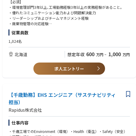
1. 資源循環および廃棄物管理を部長、他のエンジニア、課員と協力して行
日本国内技術に留まらない世界的な最新技術への挑戦です。
【必須】
う。
〇imecとの連携
・環境管理部門3年以上､工場勤務経験3年以上の実務経験があること。
2. 廃棄物の有効利用技術開発、有効利用先の開拓、廃棄物管理について、
ベルギーに本拠を置く世界最先端の半導体研究機関imecとの協力覚書も締
・優れたコミュニケーション能力および問題解決能力
関連企業並びに部門と協力して必要な情報を収集、管理および実行する業
結。欧州半導体エコシステムの中心的存在であるimecとの連携をきっかけ
・リーダーシップおよびチームマネジメント経験
務。
にEUV技術へのアクセスとグローバルな研究開発ネットワークへの参加を
・廃棄物管理の対応経験
3. 従業員に廃棄物に関する教育・訓練を実施し、理解と遵守を促進する業
進めています。
従業員数
務。
【尚可】
4. 廃棄物処理業者の管理業務。
■参考動画・記事
・廃棄物管理に関する経験
1,024名
5. 廃棄物に関する各種法規制等の対応・推進業務。
＜記事＞
・廃棄物管理および排水処理に係る資格(特別管理産業廃棄物管理者、公害
6. 廃棄物ゼロエミッションの推進業務。
参考①：新たなコンセプトで先端ロジック半導体製造へ：ラピダスの小池
防止管理者、廃棄物処理技術者等)があると望ましい
600
1,000
北海道
想定年収
万円
~
万円
淳義社長に聞く
・ISO14001に関する知識を有すると望ましい
https://www.nippon.com/ja/in-depth/a09004/?cx_recs_click=true
・水リサイクルの立ち上げ/実務経験者
＜参考動画＞
・廃棄物処理施設の計画・運用の実務経験者
求人エントリー
参考①：【半導体2023】今さら聞けない『Rapidusは何をやっている？』
・廃棄物ゼロエミッション対応経験者（UL2799認定取得等）
＆業界各社の動きを徹底解説【TSMC】【サムスン】
https://www.youtube.com/watch?v=dQY-VjzvZUA
参考②：【Rapidus社長対談】Rapidusは今までにないビジネスモデルを
構築する!
【千歳勤務】EHS エンジニア（サステナビリティ
https://www.youtube.com/watch?v=A1klwk6z2Qw
担当）
Rapidus株式会社
仕事内容
・千歳工場でのEnvironment（環境）・Health（衛生）・Safety（安全）