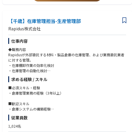
メンタルヘルスチェックや定期的なフィードバック制度の導入を通じて、
従業員の働きやすい環境づくりを推進。職場環境改善に関する施策を実施
し、従業員満足度向上を目指す。
【千歳】在庫管理担当-生産管理部
・健康診断の計画・管理および出張手配
健康診断およびメンタルケア：
Rapidus株式会社
健康診断の計画からフォローアップまでを一括して管理し、従業員の健康
を守る体制を強化。メンタルヘルス対策としてのストレスチェックの実施
仕事内容
も含む。
効率的な出張手配：
◆職務内容
出張に関する手続きを一貫してサポートし、スケジュール調整および費用
Rapidusが外部委託する材料・製品倉庫の在庫管理、および業務委託業者
精
に対する管理。
算の効率化を実現。経費削減を図りながら、快適な出張環境を提供。
・在庫棚卸作業の効率化検討
・在庫管理の自動化検討
・社内規定の整備および社内浸透
・倉庫業務を委託する業者の管理
求める経験 / スキル
規定の適時な見直しと改訂：
・材料貨物の入出庫、製品の入出庫の管理
労働法や企業方針に応じた社内規定の整備を行い、就業規則の整合性およ
■必須スキル・経験
び現場での運用性を強化。法改正時には各部門との調整を図り、速やかな
Rapidusは2025年4月にパイロットラインが稼働し始め、2027年量産化に
・倉庫管理業務の経験（3年以上）
対応を行
向けて試作を進めております。
う。
■歓迎スキル
社内教育と周知徹底：
・倉庫システムの構築経験
変更が生じた際には全社員へのわかりやすい教育と周知活動を行い、全従
《Rapidusの技術で変える未来》
・外部委託業者の管理
業員が制度を正しく理解できる体制を整備。
従業員数
弊社の取引業界は自動車業界やIT・PCメーカーなど多岐に渡りますがスマ
ホやPC、産業用ロボットなど私たちが扱う製品に必要不可欠な半導体。
1,024名
現代社会の進化は半導体なくしては成り立たず、特に近年AIやIoTといった