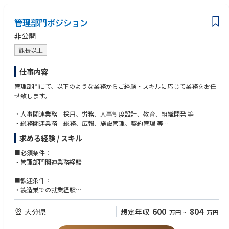
管理部門ポジション
非公開
課長以上
仕事内容
管理部門にて、以下のような業務からご経験・スキルに応じて業務をお任
せ致します。
・人事関連業務 採用、労務、人事制度設計、教育、組織開発 等
・総務関連業務 総務、広報、施設管理、契約管理 等
・経理関連業務 決算、資金管理、資金調達、金融機関折衝 等
求める経験 / スキル
■必須条件：
・管理部門関連業務経験
■歓迎条件：
・製造業での就業経験
・マネジメント経験
・IPO経験
600
804
大分県
想定年収
万円
~
万円