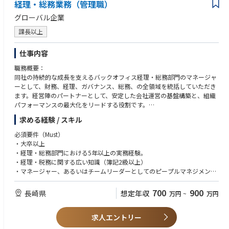
経理・総務業務（管理職）
グローバル企業
課長以上
仕事内容
職務概要：
同社の持続的な成長を支えるバックオフィス経理・総務部門のマネージャ
ーとして、財務、経理、ガバナンス、総務、の全領域を統括していただき
ます。経営陣のパートナーとして、安定した会社運営の基盤構築と、組織
パフォーマンスの最大化をリードする役割です。
求める経験 / スキル
業務内容（Key Responsibilities）：
１．財務・経営管理・組織運営の統括
必須要件（Must）
●同社の経営理念に基づいた組織運営方針の策定と実行。
・大卒以上
●予算策定、予実管理、および経営効率化のための施策立案。
・経理・総務部門における5年以上の実務経験。
・経理・税務に関する広い知識（簿記2級以上）
２．経理・税務の監督
・マネージャー、あるいはチームリーダーとしてのピープルマネジメント
●月次・年次決算の早期化および正確性の担保。
経験。
●税務申告、資金繰り管理、および外部監査対応の指揮。
・日本の会社法、会計基準に関する広範な知識。
700
900
長崎県
想定年収
万円
~
万円
３．総務管理・コーポレートガバナンス
歓迎要件（Want）
●株主総会および取締役会の事務局運営（議事録作成、重要事項の意思決
求人エントリー
・ビジネスレベルの英語力。
定支援）。
・ゼロベースからの制度構築や業務プロセスの改善経験。