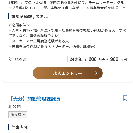
3年間、出向のうえ有明工場内にある事務所にて、チームリーダー／グル
ープ長候補として、一部、実務を担当しながら、人事業務全般を総括して
いただきます。
求める経験 / スキル
＜必須条件＞
・人事・労務・福利厚生・採用・社員教育等の幅広い経験がある人（すべ
てではなく、複数の経験でよい）
・メーカーでの工場勤務経験がある人
・労務管理の経験がある人（リーダー、係長、課長等）
・社内他部署とのコミュニケーションが発生するため、マルチタスクで円
滑なコミュニケーションが図れる方
600
900
熊本県
想定年収
万円
~
万円
＜歓迎条件＞
求人エントリー
英語力のある方
【大分】施設管理課課長
非公開
課長以上
仕事内容