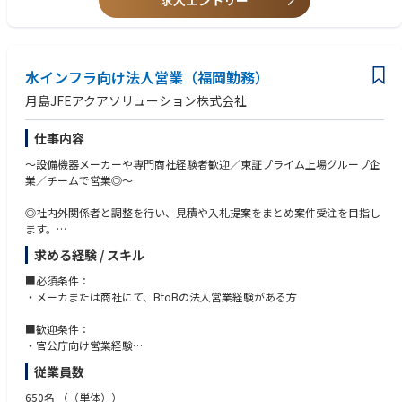
求人エントリー
水インフラ向け法人営業（福岡勤務）
月島JFEアクアソリューション株式会社
仕事内容
～設備機器メーカーや専門商社経験者歓迎／東証プライム上場グループ企
業／チームで営業◎～
◎社内外関係者と調整を行い、見積や入札提案をまとめ案件受注を目指し
ます。
◎受注後もプロジェクトチームを組み動きます。
求める経験 / スキル
◎基本複数体制での営業で、先輩社員や技術担当とお客様先へ訪問しま
す。
■必須条件：
・メーカまたは商社にて、BtoBの法人営業経験がある方
今後も無くなることのない水インフラを支えるお手伝いを頂きます。上下
水道施設関連設備を受注するための営業業務をご担当頂きます。官公庁か
■歓迎条件：
ら公示された案件へ見積提出や提案を行い、案件受注を目指します。
・官公庁向け営業経験
・水処理分野でのご経験
従業員数
●顧客：全国地方自治体さんとの信頼関係を構築し、ニーズを引き出し課
題をまとめます。既存顧客がメインとなりますが、新規顧客案件もあり、
650名
（（単体））