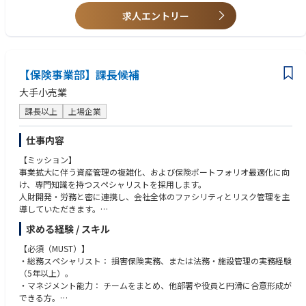
求人エントリー
【保険事業部】課長候補
大手小売業
課長以上
上場企業
仕事内容
【ミッション】
事業拡大に伴う資産管理の複雑化、および保険ポートフォリオ最適化に向
け、専門知識を持つスペシャリストを採用します。
人財開発・労務と密に連携し、会社全体のファシリティとリスク管理を主
導していただきます。
課長として、単なる事務処理に留まらず、グループ全体の資産を守るため
求める経験 / スキル
の「コスト最適化」と「補償範囲の最大化」をリードしていただき、数千
万円単位の精算管理を完遂していただきます。
【必須（MUST）】
・総務スペシャリスト： 損害保険実務、または法務・施設管理の実務経験
【業務内容】
（5年以上）。
下記のような業務を想定しておりますが、ご経験にあわせて業務領域を決
・マネジメント能力： チームをまとめ、他部署や役員と円滑に合意形成が
定します。
できる方。