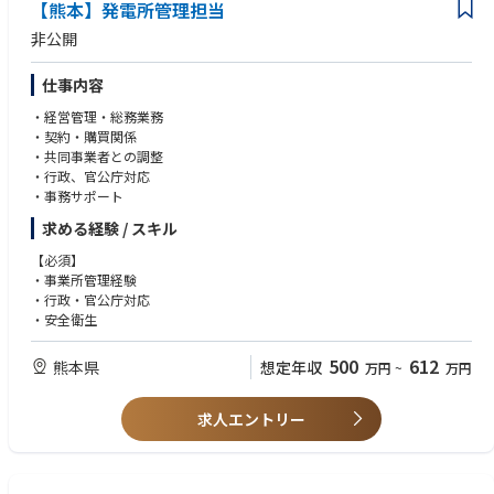
【熊本】発電所管理担当
・部署内外を問わず、他者の心に寄り添い、リーダーシップを発揮して協
力して共に目標に向かっていくことができる
非公開
・コンプライアンス意識が高く、率先垂範の意識を持っている
・プレゼンテーション等人前での報告等が苦にならない方
仕事内容
・経営管理・総務業務
・契約・購買関係
・共同事業者との調整
・行政、官公庁対応
・事務サポート
求める経験 / スキル
【必須】
・事業所管理経験
・行政・官公庁対応
・安全衛生
500
612
熊本県
想定年収
万円
~
万円
求人エントリー