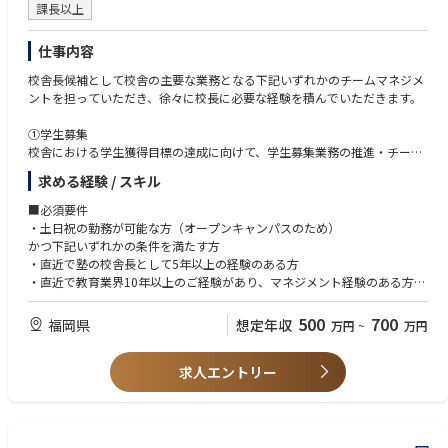
課長以上
仕事内容
校舎長候補として校舎の主要な業務となる下記いずれかのチームマネジメ
ントを担っていただき、徐々に校長に必要な経験を積んでいただきます。
①学生募集
校舎における学生獲得目標の達成に向けて、学生募集業務の推進・チーム
マネジメントを行います。
求める経験 / スキル
・入学相談、問い合わせ対応
学校案内などの資料請求をいただいた志願者に電話・SNS等でアポイン
■必須要件
トを取得。
・土日祝の勤務が可能な方（オープンキャンパスのため）
お電話や校舎に来訪された志願者や保護者に向けた面談も行います。
かつ下記いずれかの条件を満たす方
・学校説明会・体験入学イベント企画・運営
・直近で塾の校舎長として5年以上の経験のある方
「アニメアフレコ実習」や「作画体験」などのオープンキャンパスをメ
・直近で教育業界10年以上のご経験があり、マネジメント経験のある方
インとしたイベントを行います。
※学院内開催（毎週）＋地方開催（月1回～2回程度）
■尚可要件
500
700
福岡県
想定年収
万円
~
万円
・アニメ、エンタメ業界の経験
②事務局
学校運営全般を担う事務局の推進・チームマネジメントをお任せいたしま
求人エントリー
す。
・学内イベント（入学式、卒業式、学園祭、成果発表会）の運営
・オープンキャンパスの調整（人員・教室・タイムスケジュール）、当日
運営