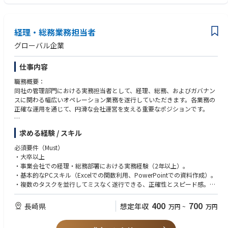
●登記業務、契約書審査、および法的リスクの未然防止。
・経営陣に対するレポーティングや提言の実績。
●オフィスファシリティ管理および全社的な総務機能の最適化。
・マネーフォワードの使用経験。
経理・総務業務担当者
4．チームマネジメント
●経理・総務部門メンバーの育成、目標設定、およびパフォーマンス評
グローバル企業
価。
仕事内容
※ご経験・スキルおよびご希望を踏まえて考慮いたします。
※今後の会社・事業の状況によって、上記以外に新たな業務が発生する可
職務概要：
能性もございます。
同社の管理部門における実務担当者として、経理、総務、およびガバナン
スに関わる幅広いオペレーション業務を遂行していただきます。各業務の
正確な運用を通じて、円滑な会社運営を支える重要なポジションです。
職務内容（Key Responsibilities）:
求める経験 / スキル
１.経理・財務・税務の実行
必須要件（Must）
●日次の仕訳入力、振込作業、経費精算の精査。
・大卒以上
●月次・年次決算における帳票整理および決算補助業務。
・事業会社での経理・総務部署における実務経験（2年以上）。
●税務申告に必要な書類の準備と、顧問税理士との連絡調整。
・基本的なPCスキル（Excelでの関数利用、PowerPointでの資料作成）。
・複数のタスクを並行してミスなく遂行できる、正確性とスピード感。
2.総務・ファシリティ管理
●備品管理、郵便物対応、オフィス環境の整備。
400
700
長崎県
想定年収
万円
~
万円
●外部ベンダー（清掃、保守、通信等）との窓口業務。
歓迎要件（Want）
●社内イベントや会議体の設営・サポート。
・経理・税務に関する広い知識（簿記2級以上）。