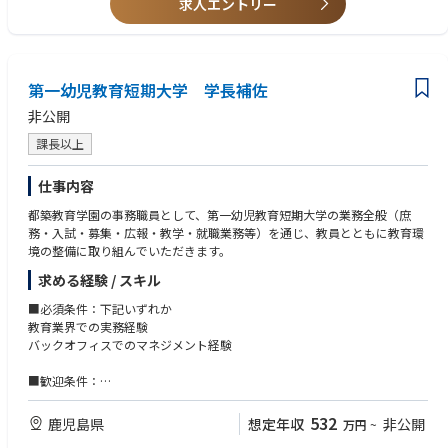
求人エントリー
・変化を楽しみ、周囲と協調して業務を改善していこうとする姿勢。
3.ガバナンス支援
・ビジネスレベルの英語力。
●株主総会・取締役会の招集通知作成、会場設営、議事録起案の補助。
●登記申請書類の準備、および契約書の管理（製本・押印・電子署名管
理）。
第一幼児教育短期大学 学長補佐
4.福利厚生・社会保険の実務運用
非公開
●従業員の社会保険手続きのデータ整備および窓口対応。
●福利厚生制度の利用受付・管理、および社内規程に基づいた各種申請の
課長以上
管理。
●勤怠管理システムの運用と、過重労働防止に向けたアラート発信。
仕事内容
都築教育学園の事務職員として、第一幼児教育短期大学の業務全般（庶
※ご経験・スキルおよびご希望を踏まえて考慮いたします。
務・入試・募集・広報・教学・就職業務等）を通じ、教員とともに教育環
※今後の会社・事業の状況によって、上記以外に新たな業務が発生する可
境の整備に取り組んでいただきます。
能性もございます。
求める経験 / スキル
■必須条件：下記いずれか
教育業界での実務経験
バックオフィスでのマネジメント経験
■歓迎条件：
学校（大・短・高）での勤務経験
532
鹿児島県
想定年収
非公開
万円
~