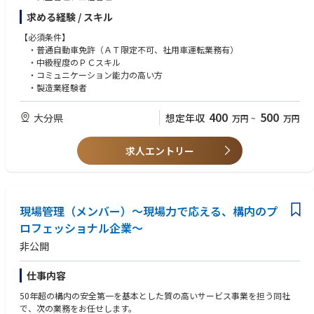
・現場作業員の安全衛生、労務管理、資料作成
求める経験 / スキル
・官公庁他事務手続き、書類作成
・管理業務以外の構内作業 等
【必須条件】
・普通自動車免許（ＡＴ限定不可、社用車運転業務有）
・中級程度のＰＣスキル
・コミュニケーション能力の高い方
・製造業経験者
400
500
大分県
想定年収
万円
~
万円
求人エントリー
現場管理（メンバー）～現場力で応える、構内のプ
ロフェッショナル企業～
非公開
仕事内容
50年超の構内の安全第一を基本とした質の高いサービス事業を担う同社
で、次の業務をお任せします。