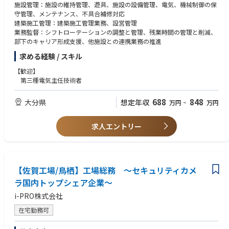
施設管理：施設の維持管理、遊具、施設の設備管理、電気、機械制御の保
守管理、メンテナンス、不具合補修対応
建築施工管理：建築施工管理業務、設営管理
業務監督：シフトローテーションの調整と管理、残業時間の管理と削減、
部下のキャリア形成支援、他施設との連携業務の推進
求める経験 / スキル
【歓迎】
第三種電気主任技術者
688
848
大分県
想定年収
万円
~
万円
求人エントリー
【佐賀工場/鳥栖】工場総務 ～セキュリティカメ
ラ国内トップシェア企業～
i-PRO株式会社
在宅勤務可