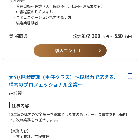
【必須条件】
支給
・普通自動車免許（ＡＴ限定不可、社用車運転業務有）
・中級程度のＰＣスキル
■同社について
・コミュニケーション能力の高い方
2023年に月島機械とJFEエンジニアリングの水処理部門が統合して誕生。
・製造業経験者
業界大手の両社の技術力と実績を融合し、国内最大級の水処理エンジニア
リング企業となりました。従来の「設計・調達・建設（EPC）」型から、
390
550
官民連携（PPP/PFI）型の運営・管理事業へシフトすることで、長期契
福岡県
想定年収
万円
~
万円
約・安定収益モデルをの確立をはかり、AIなど先進技術活用にも取り組ん
でいます。
求人エントリー
変更の範囲：会社の定める業務
大分/現場管理（主任クラス）～現場力で応える、
構内のプロフェッショナル企業～
非公開
仕事内容
50年超の構内の安全第一を基本とした質の高いサービス事業を担う同社
で、次の業務をお任せします。
【業務内容】
・安全管理、工程管理