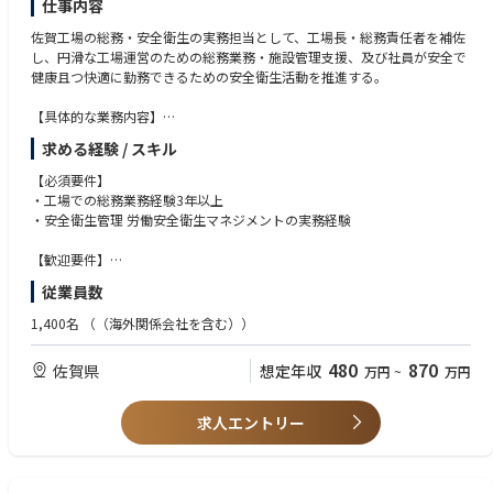
仕事内容
佐賀工場の総務・安全衛生の実務担当として、工場長・総務責任者を補佐
し、円滑な工場運営のための総務業務・施設管理支援、及び社員が安全で
健康且つ快適に勤務できるための安全衛生活動を推進する。
【具体的な業務内容】
求める経験 / スキル
安全衛生管理業務
1) 安全衛生委員会活動の推進、遵法性担保確認
【必須要件】
2) 作業環境測定の実施支援
・工場での総務業務経験3年以上
3) 設備安全管理の支援
・安全衛生管理 労働安全衛生マネジメントの実務経験
4) ISO45001認証取得、運用に関する業務
【歓迎要件】
総務管理業務（庶務系）
・第1種衛生管理者
従業員数
1) 貸与・支給品（セキュリティカード、電話、作業服、名刺等）の管理
・ISO45001に関する知識、経験
2) 社員・外部社員の入退社対応、派遣契約（e-staffing）管理
・原動、施設管理に関する知識、経験
1,400名
（（海外関係会社を含む））
3) 共用備品（複合機、共用スペース什器・備品等）の管理
・廃棄物に関する知識、経験
4) 来客対応（事前準備、当日応対）
480
870
佐賀県
想定年収
万円
~
万円
総務管理業務（その他）
1) オフィスレイアウトおよび共用部の管理
求人エントリー
3) 佐賀工場の見学設備の更新、運営サポート
3) 社内イベント事務局（会社イベント、親睦行事等）の支援
施設管理業務