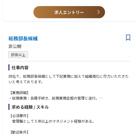
・ごみ焼却プラントや汚泥プラント等、環境関連のプラント経験
・定年退職後に経験と資格を活かして働きたい方
求人エントリー
総務部長候補
非公開
部長以上
仕事内容
同社で、総務部長候補として下記業務に加えて組織強化に尽力いただきた
いと考えております。
【業務詳細】
・総務業務：各種手続き、総務業務全般の管理と遂行。
・人事業務：人事制度の企画立案、社内規程管理等。
求める経験 / スキル
・他部門との連携：営業部門や工場等との連携。 等
【必須要件】
管理職として５年以上のマネジメント経験がある。
【歓迎条件】