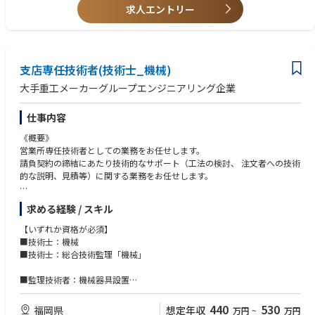
求人エントリー
支店専任技術者(技術士_機械)
大手重工メーカーグループエンジニアリング企業
仕事内容
《概要》
営業所専任技術者としての業務をお任せします。
請負契約の締結にあたり技術的なサポート（工法の検討、 注文者への技術
的な説明、見積等）に関する業務をお任せします。
★定年後の技術経験者の方も大歓迎です。
求める経験 / スキル
ゆっくりとした働き方でありながら、これまでの経験と資格を活かしてい
ただくことが可能です。
【いずれか資格が必須】
■技術士：機械
■出張頻度
■技術士：総合技術監理「機械」
出張等はなく、支店での勤務となります。
■監理技術者：機械器具設置
【歓迎要件】
440
530
福岡県
想定年収
万円
~
万円