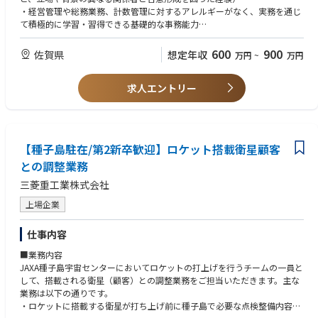
・地元に根差し愛される発電所運営を目指し地元への貢献ができる
・経営管理や総務業務、計数管理に対するアレルギーがなく、実務を通じ
・会社運営の全てに幅広く関わることができる
て積極的に学習・習得できる基礎的な事務能力
■歓迎
600
900
佐賀県
想定年収
万円
~
万円
・管理部門での業務経験（工場・建設現場での経験があれば尚可）
・調達・購買、経理、総務などの実務経験
求人エントリー
■求める人物像
・情報を的確に整理し、書面/口頭の双方で分かりやすく伝達できる方
・チームワークを重視し、多様なメンバーと協調性をもって円滑に関係構
築ができる方
【種子島駐在/第2新卒歓迎】ロケット搭載衛星顧客
・現場の雰囲気や文化に柔軟に適応し、業務領域を限定せずに主体的・プ
との調整業務
ロアクティブに取り組める方
・変化を楽しみ、事業の成長とともに自身のキャリアアップを目指せる向
三菱重工業株式会社
上心のある方
上場企業
仕事内容
■業務内容
JAXA種子島宇宙センターにおいてロケットの打上げを行うチームの一員と
して、搭載される衛星（顧客）との調整業務をご担当いただきます。主な
業務は以下の通りです。
・ロケットに搭載する衛星が打ち上げ前に種子島で必要な点検整備内容の