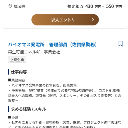
430
550
福岡県
想定年収
万円
~
万円
求人エントリー
バイオマス発電所 管理部員（佐賀県勤務）
再生可能エネルギー事業会社
上場企業
仕事内容
■業務内容
・バイオマス発電事業の経営管理、総務業務
・予実管理、契約/購買（発電所で必要な物品の調達等）、コスト削減/収
益最大化の取組、取引先（銀行、スポンサー、その他出入り業者等）との
調整
・発電所の地域、地元との連携
求める経験 / スキル
・燃料管理及び廃棄物処理等の操業管理に関わる現場サポート
■必須
■ポジションの魅力
・社内外における折衝・調整経験（営業、購買、プロジェクト進行管理な
・今注目の脱炭素・再生可能エネルギーを推進する社会的意義のある事業
ど、立場や背景の異なる関係者と合意形成を図った経験）