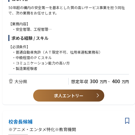
50年超の構内の安全第一を基本とした質の高いサービス事業を担う同社
で、次の業務をお任せします。
【業務内容】
・安全管理、工程管理
・現場作業員の安全衛生、労務管理、資料作成
求める経験 / スキル
・管理業務以外の構内作業 等
【必須条件】
・普通自動車免許（ＡＴ限定不可、社用車運転業務有）
・中級程度のＰＣスキル
・コミュニケーション能力の高い方
・製造業経験者
300
400
大分県
想定年収
万円
~
万円
求人エントリー
校舎長候補
※アニメ・エンタメ特化※教育機関