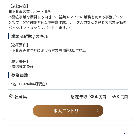
【業務内容】
■不動産営業サポート事務
不動産事業を展開する同社で、営業メンバーの業務を支える事務ポジショ
ンです。契約書類の管理や書類作成、データ入力などを通じて営業活動を
バックオフィスからサポートします。
部署内で連携しながら業務を進めるため、コミュニケーションを取りなが
求める経験 / スキル
ら働ける環境です。事務経験を活かし、安定した環境で長く働きたい方に
適したポジションです。
【必須要件】
・不動産売買仲介における営業事務経験1年以上
・物件情報のデータ入力
【歓迎要件】
・売買契約書、重要事項説明書作成補助など
・普通運転免許
・電話対応
・不動産業界での営業経験
従業員数
・請求書、その他営業資料などの書類作成
・宅地建物取引士資格
・主体的に業務に取り組める方
86名
（2026年4月現在）
・幅広い業務に柔軟に対応できる方
拡大する会社の縁の下の力持ちとして、不動産部門を支える役割です。
・論理的に物事を考えられる方
384
558
福岡県
想定年収
万円
~
万円
会社の売上を支える部署の黒子として社員から頼りにされます。
・調整力・コミュニケーション力のある方
建築不動産グループの営業事務の統括ポジションを担う可能性がございま
・責任感を持って業務に取り組める方
す。
求人エントリー