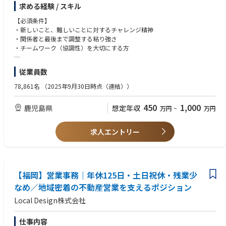
調整、実行支援
求める経験 / スキル
・ロケット側の作業進捗情報を衛星顧客に共有し、共同作業を調整
将来的には、適性を見ながら契約支援や衛星関連施設の運用改善などもご
【必須条件】
担当いただきます。
・新しいこと、難しいことに対するチャレンジ精神
（変更の範囲）当社の定める業務全般。将来的に会社の指示する業務への
・関係者と最後まで調整する粘り強さ
変更を命ずる可能性あり。
・チームワーク（協調性）を大切にする方
■働き方
【尚可条件】
従業員数
種子島に駐在し、原則はJAXA種子島宇宙センター内の事務所にて勤務とな
・海外ビジネスパートナーとの業務経験
ります。
・火薬類取扱保安責任者 資格
78,861名
（2025年9月30日時点（連結））
衛星との窓口業務を行う数名のグループ内で、入社後はOJTで仕事を覚え
ながらご活躍いただけます。
【語学力】
450
1,000
鹿児島県
想定年収
万円
~
万円
複数衛星の打上げ準備が並行することもあるので、能力・希望に応じて分
・TOEIC730点以上或いはビジネス英会話レベルが望ましい
担して始めていき、将来的にはそれらを取り纏める業務に対応することも
できます。
求人エントリー
■募集の背景
日本の基幹ロケットであるH3の打上げ機数増加に合わせ、衛星の打上げ機
会も増加するため、国内/海外問わず顧客対応力を強化する必要がありま
す。
【福岡】営業事務｜年休125日・土日祝休・残業少
なめ／地域密着の不動産営業を支えるポジション
■業務の魅力
Local Design株式会社
身近でロケットの打上げを見ながら働けます。顧客の喜ぶ顔を直接見ら
れ、達成感を共有できます。
仕事内容