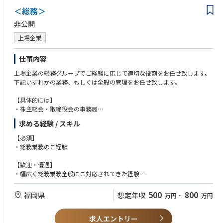
1) 営繕管理（消耗品交換、設備故障時の業者手配等)
＜総務＞
2) 原動設備管理(水道・光熱の使用量・コスト管理、省エネ取組)
非公開
その他業務
上場企業
1) リスク対策（拠点BCP、安否確認システム、防災備蓄品管理、災害・事
故対応）
仕事内容
2) 部門管理業務（予算・経費管理、固定資産管理）
上場企業の総務グループでご経験に応じて適切な役割をお任せ致します。
下記いずれかの業務、もしくは全般の管理をお任せ致します。
【具体的には】
・株主総会・取締役会の事務局
・株式/株主に関する事務
求める経験 / スキル
・社内外広報の発行
・コンプライアンス
【必須】
・固定資産管理、文書管理、ファシリティ管理
・総務業務のご経験
・社内外慶弔
・安全衛生
【歓迎・優遇】
・社会保険関連の手続き・管理
・幅広く総務業務全般にご対応されてきた経験
・建設業免許の取得・更新
・上場企業での総務業務経験
・株主総会運営のご経験
500
800
福岡県
想定年収
万円
~
万円
求人エントリー