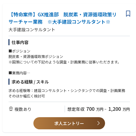
【特命案件】GX推進部 脱炭素・資源循環政策リ
サーチャー業務 ※大手建設コンサルタント※
大手建設コンサルタント
仕事内容
■ポジション
脱炭素・資源循環政策ポジション
※国策についての下記のような調査・計画業務に従事いただきます。
■業務内容
・廃棄物エネルギー利用高度化マニュアル作成
求める経験 / スキル
・廃棄物エネルギー利活用計画指針
・多面的価値を創出する廃棄物処理施設整備促進ガイダンス
求める経験等：建設コンサルタント・シンクタンクでの調査・計画業務
・メタンガス化施設整備マニュアル作成
そのほか幅広く検討可
・資源循環分野からの地域循環共生圏モデルイメージ
・温室効果ガスゼロに向けた中長期シナリオプランニング
700
1,200
複数あり
想定年収
万円
~
万円
その他にも環境省での案件や国策に関わる案件に従事いただきます。
求人エントリー