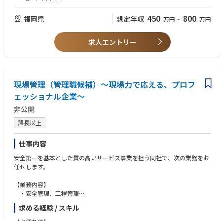
割合としては9:1となります。
●販売製品：上下水処理場に関連する環境プラント・機械・設備の提案を
450
800
福岡県
想定年収
万円
~
万円
お任せします。
●業務内容：社内外関係者と調整を行い見積や入札提案をまとめ案件受注
を目指します。受注後、関係者とお客様との調整や、納入後のアフターフ
求人エントリー
ォロー業務を行います。
■入社後
OJT研修後、営業方法や製品について理解を深めていただき、ご経験に応
じてじっくり育成予定です。風通しの良い雰囲気や自由闊達な社風が特
現場管理（管理職候補）～現場力で応える、プロフ
徴。質問相談もしやすい環境です。
ェッショナル企業～
非公開
■働き方
月残業平均20h程。土日祝休みで年間休日は125日です。出張はあります
課長以上
が、2～3週間で日帰り数回、もしくは1泊1回/月程。
仕事内容
■福利厚生
・独身寮：独身の希望者は通勤時間に関係なく誰でも入寮可（満29歳ま
安全第一を基本とした質の高いサービス事業を担う同社で、次の業務をお
で）
任せします。
（寮費は月額1万3千円/水道・光熱費、Wi-Fi込み）
・借上独身寮制度：月額賃借料の75%会社負担※上限7万5千円（満40歳
【業務内容】
まで）
・安全管理、工程管理
・借上社宅制度：月額賃借料の75%会社負担※上限10万円（満40歳ま
・現場作業員の安全衛生、労務管理、資料作成
で）
求める経験 / スキル
・取引先との円滑な業務遂行
・住宅手当：持ち家の場合、住宅手当5万円（独身世帯の場合は3万円）を
・管理業務以外の構内作業 等