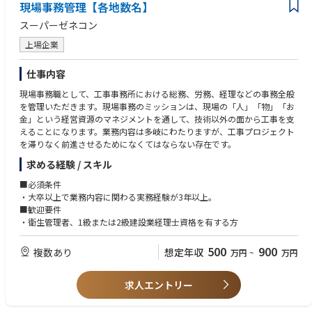
現場事務管理【各地数名】
・校舎運営予算、人件費、業務委託契約の管理
・校舎内教室管理、配置、工事・移転の進行管理
スーパーゼネコン
・所有機材（什器、電子機器、備品の管理・購入・修繕等の手配）
上場企業
◆校長へのキャリアパス
基本的に当社内で育成することを前提と考えております。
仕事内容
上記の経験を積んでいただき、1～3年程度で校長を担っていただくことを
現場事務職として、工事事務所における総務、労務、経理などの事務全般
期待しております。
を管理いただきます。現場事務のミッションは、現場の「人」「物」「お
金」という経営資源のマネジメントを通して、技術以外の面から工事を支
えることになります。業務内容は多岐にわたりますが、工事プロジェクト
を滞りなく前進させるためになくてはならない存在です。
求める経験 / スキル
■必須条件
・大卒以上で業務内容に関わる実務経験が3年以上。
■歓迎要件
・衛生管理者、1級または2級建設業経理士資格を有する方
500
900
複数あり
想定年収
万円
~
万円
求人エントリー