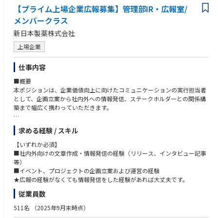
【プライム上場企業広報募集】管理部IR・広報室/
メンバークラス
新日本製薬株式会社
上場企業
仕事内容
■概要
本ポジションは、企業価値向上に向けたコミュニケーションの実行担当者
として、企画立案から社内外への情報発信、ステークホルダーとの関係構
築まで幅広く携わっていただきます。
■詳細
求める経験 / スキル
★入社後は社外広報を中心に行っていただきます★
【具体的には】
【いずれか必須】
■企画立案および実行（企業広報、商品PR）
■社内外向けの文章作成・情報発信の経験（リリース、インタビュー記事
■プレスリリースの企画・作成・配信
等）
■メディアリレーションの構築および取材対応（記者対応、露出獲得）
■イベント、プロジェクトの企画立案および運営の経験
■各種問い合わせ・危機管理広報対応
★広報の経験がなくても情報発信をした経験があれば大丈夫です。
■広告換算値や露出分析などの効果測定および改善提案
従業員数
511名
（2025年9月末時点）