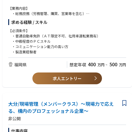
【業務内容】
・総務庶務（労務管理、購買、営業等を含む）
・売上予実管理
求める経験 / スキル
・管理業務以外の構内作業 等
【必須条件】
・普通自動車免許（ＡＴ限定不可、社用車運転業務有）
・中級程度のＰＣスキル
・コミュニケーション能力の高い方
・製造業経験者
400
500
福岡県
想定年収
万円
~
万円
求人エントリー
大分/現場管理（メンバークラス）～現場力で応え
る、構内のプロフェッショナル企業～
非公開
仕事内容