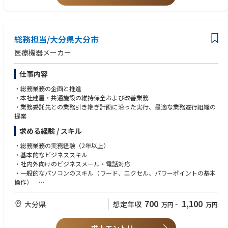
総務担当/大分県大分市
医療機器メーカー
仕事内容
・総務業務の企画と推進
・本社建屋・共通施設の維持保全および改善業務
・業務委託先との業務引き継ぎ計画に沿った実行、最適な業務遂行組織の
提案
求める経験 / スキル
・総務業務の実務経験（2年以上）
・基本的なビジネススキル
・社内外向けのビジネスメール・電話対応
・一般的なパソコンのスキル（ワード、エクセル、パワーポイントの基本
操作）
・社内外とのコミュニケーション能力、調整力
700
1,100
大分県
想定年収
万円
~
万円