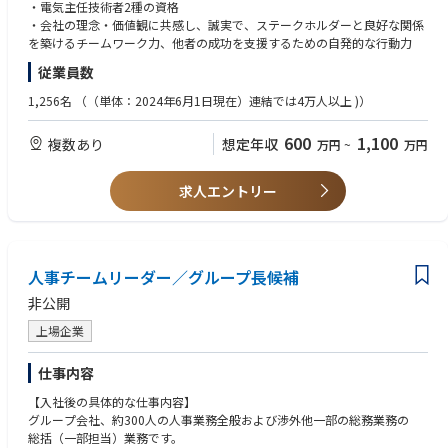
・ＯＨＳＭＳ（ＩＳＯ４５００１）対応、
・電気主任技術者2種の資格
ＣＳＲ対応、ＩＳＯ１４００１対応
・会社の理念・価値観に共感し、誠実で、ステークホルダーと良好な関係
・エネルギー改善活動等
を築けるチームワーク力、他者の成功を支援するための自発的な行動力
従業員数
1,256名
（（単体：2024年6月1日現在）連結では4万人以上 )）
600
1,100
複数あり
想定年収
万円
~
万円
求人エントリー
人事チームリーダー／グループ長候補
非公開
上場企業
仕事内容
【入社後の具体的な仕事内容】
グループ会社、約300人の人事業務全般および渉外他一部の総務業務の
総括（一部担当）業務です。