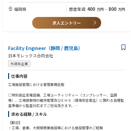
・包括的保険管理：火災、賠償責任、海外旅行、自動車保険等の契約・更
・論理的思考： 数値に基づいた分析、および規程・ルールの立案ができる
新・事故対応。
方。
400
800
福岡県
想定年収
万円
~
万円
・予算・精算管理： 同社における保険料管理と確定精算実務。
・代理店戦略： 既存代理店との交渉や委託会社との分担検討。
【歓迎（WANT）】
・プロセス構築： 見積依頼から稟議、押印までの承認フロー適正化。
求人エントリー
・保険仲介会社での勤務経験、または多拠点展開企業の総務経験。
・駐車場管理： 本社裏駐車場の割当ロジック運用（執行役員、身体的理
由、Group Share等）。
・寮管理： 寮家財保険の物件報告、入退去に伴う管理。
・特殊設備： 工場等のボイラ保険、生産物賠償（PL保険）の管理。
Facility Engineer（静岡 / 鹿児島）
日本モレックス合同会社
外資系企業
仕事内容
工場施設管理における管理業務全般
○特別高圧変電設備、工場ユーティリティー（コンプレッサー、空調
等）、工場建築物の維持管理及びＥＨＳ（環境安全衛生）に関わる各種監
査準備から監査対応までご担当頂きます。
求める経験 / スキル
・特別高圧変電設備の点検及び維持管理
・工場ユーティリティーの維持管理
【歓迎】
・工場建築物の維持管理
・工場、倉庫、大規模商業施設等における施設管理のご経験