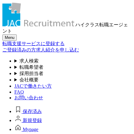
ハイクラス転職
エージェ
ント
Menu
転職支援サービスに登録する
ご登録済みの方
求人紹介を申し込む
求人検索
転職希望者
採用担当者
会社概要
JACで働きたい方
FAQ
お問い合わせ
保存済み
新規登録
Mypage