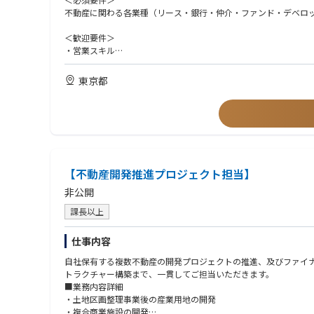
・顧客・事業パートナーと協働し、既存収益不動産を取得、保有
不動産に関わる各業種（リース・銀行・仲介・ファンド・デベロッ
③流動化
・顧客の会計・財務ニーズ等に基き、顧客所有不動産を取得・賃
＜歓迎要件＞
④ブリッジ
・営業スキル
・デベロッパー等の投資効率改善のために、開発素地を一定期間
・アクイジション経験
・REIT、ファンド等にウェアハウジング機能を提供するスキーム
・不動産のキャッシュフローに関する知識
東京都
・不動産ファイナンスに関するスキル
■業務内容
不動産案件の組成および営業
①顧客のCRE戦略 (不動産売却、有効活用ニーズ等) に対する不
② 顧客の財務改善ニーズ (オフバラ、負債圧縮、IRR改善等) に
※不動産リース、流動化、ブリッジ、共同事業等
③ REIT、ファンド等にウェアハウジング機能を提供するブリッジ
【不動産開発推進プロジェクト担当】
④ 事業パートナー（デベロッパー等）との共同事業組成に関する
⑤不動産デューデリジェンス業務（物理調査、法務調査、経済性
非公開
⑥ドキュメンテーションの作成、対外調整
⑦契約・決済等のクロージング作業
課長以上
仕事内容
自社保有する複数不動産の開発プロジェクトの推進、及びファイ
トラクチャー構築まで、一貫してご担当いただきます。
■業務内容詳細
・土地区画整理事業後の産業用地の開発
・複合商業施設の開発