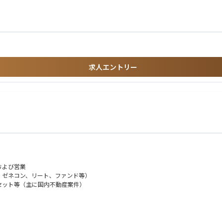
当者2名、事務（他部署と兼任）2名）
求人エントリー
および営業
、ゼネコン、リート、ファンド等）
セット等（主に国内不動産案件）
物を開発、保有、売却する事業の組成および営業業務