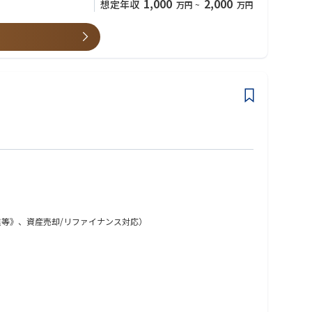
1,000
2,000
想定年収
万円
~
万円
進等》、資産売却/リファイナンス対応）
、インフラ、データセンター、再生可能エネルギー案件など、多様な
ト推進に至るまで、一連のプロセスをリードしていただきます。顧
ロジェクト推進力が求められるポジションです。