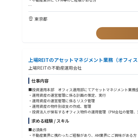
国内外の大手金融機関、プライベートエクイティファンド、アセッ
業職ではなく、顧客とのリレーション構築からストラクチャリン
【歓迎要件】
拡大の最前線を担い、顧客ごとに最適な信託ソリューションを創
・私募ファンドでのAM経験者
東京都
上場REITのアセットマネジメント業務（オフィ
上場REITの不動産運用会社
仕事内容
■投資運用本部 オフィス運用部にてアセットマネジメント業務
・運用資産の運営管理に係る計画の策定、実行
・運用資産の運営管理に係るリスク管理
・運用資産の物件別収支の作成、管理
・投資法人が保有するオフィス物件の運用管理（PM会社の管理、
・物件における工事等の予算策定、予実管理
求める経験 / スキル
・物件実査、鑑定業者やER業者との折衝、調査立会い等
■必須条件
■組織構成
・不動産業界に携わったご経験があり、AM業界にご興味がある方