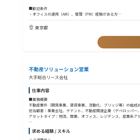
メンバー構成：20～50代
（部長クラス１名、シニアマネージャー・マネージャー計４名、担
■歓迎条件
・オフィスの運用（AM）、管理（PM）経験がある方
・宅建、不動産証券化マスター、ビル経営管理士の資格保有者
東京都
不動産ソリューション営業
大手総合リース会社
仕事内容
■業務概要
不動産案件（開発事業、賃貸事業、流動化、ブリッジ等）の組成
担当顧客：事業会社、テナント、不動産関連企業（デベロッパー
アセットタイプ：物流、商業、オフィス、レジデンス、産業系ア
①開発事業
求める経験 / スキル
・顧客・事業パートナーと協働し、土地を取得または借受け、建
②賃貸事業
＜必須要件＞