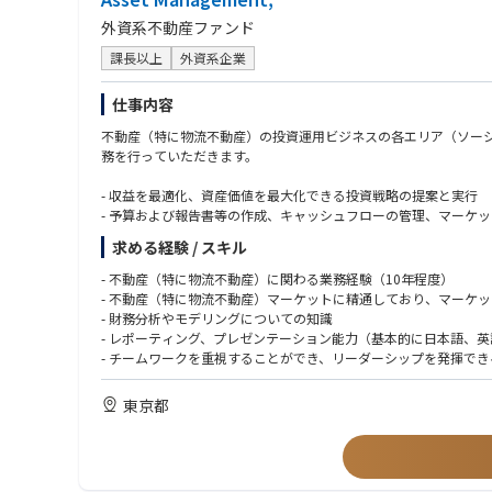
外資系不動産ファンド
課長以上
外資系企業
仕事内容
不動産（特に物流不動産）の投資運用ビジネスの各エリア（ソー
務を行っていただきます。
- 収益を最適化、資産価値を最大化できる投資戦略の提案と実行
- 予算および報告書等の作成、キャッシュフローの管理、マーケ
- 物流不動産の商品企画、リーシング業務（直接営業、仲介会社
求める経験 / スキル
- 本社および投資家へのレポーティング
- 社内各部署（プロパティマネジメント、開発、ファイナンス部
- 不動産（特に物流不動産）に関わる業務経験（10年程度）
- チーム内のジュニアメンバーの指導、サポート
- 不動産（特に物流不動産）マーケットに精通しており、マーケ
- 財務分析やモデリングについての知識
- レポーティング、プレゼンテーション能力（基本的に日本語、
- チームワークを重視することができ、リーダーシップを発揮でき
- コンプライアンスを順守できること
東京都