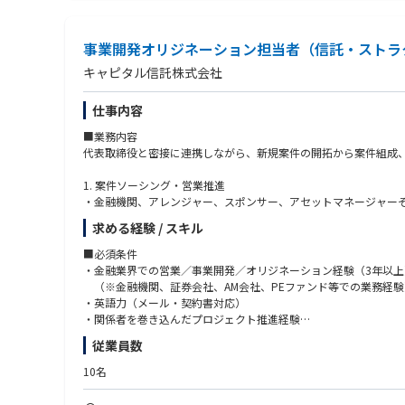
事業開発オリジネーション担当者（信託・ストラ
キャピタル信託株式会社
仕事内容
■業務内容
代表取締役と密接に連携しながら、新規案件の開拓から案件組成
1. 案件ソーシング・営業推進
・金融機関、アレンジャー、スポンサー、アセットマネージャー
・新規顧客開拓及び新規案件の獲得
求める経験 / スキル
・営業戦略の企画、立案及び実行
2. ストラクチャリング・提案業務
■必須条件
・顧客ニーズの把握及び各種ソリューションの提案
・金融業界での営業／事業開発／オリジネーション経験（3年以上
・信託スキーム及び取引ストラクチャーの検討
（※金融機関、証券会社、AM会社、PEファンド等での業務経験
・受託条件の調整並びに手数料提案書等の作成
・英語力（メール・契約書対応）
・商品内容、リスク及び契約条件に関する説明
・関係者を巻き込んだプロジェクト推進経験
3. 案件受託・プロジェクトマネジメント
・高い提案・交渉力と案件推進力
従業員数
・社内関係部署との案件受託条件及び受託可否の調整
・顧客デューデリジェンス（CDD/KYC）及び取引適合性確認の実
■歓迎条件
10名
・案件受託に必要な社内承認手続の推進
・ストラクチャードファイナンスに関する知識・経験
・受託からクロージングまでの案件管理
・信託スキーム・信託商品の知識・経験