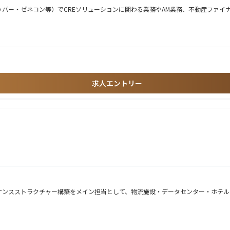
、売却する事業の組成および営業業務
パー・ゼネコン等）でCREソリューションに関わる業務やAM業務、不動産ファイ
貸するスキーム組成および営業
保有するスキーム組成および営業
組成および営業
求人エントリー
動産ソリューション提案
対する不動産ソリューション提案
提案
営業、交渉
・流動性調査）
ナンスストラクチャー構築をメイン担当として、物流施設・データセンター・ホテル