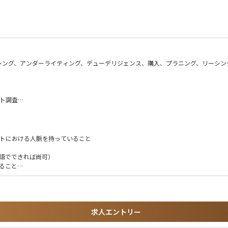
シング、アンダーライティング、デューデリジェンス、購入、プラニング、リーシン
ット調査
との連携）
門など）との調整
ットにおける人脈を持っていること
英語でできれば尚可）
ること
求人エントリー