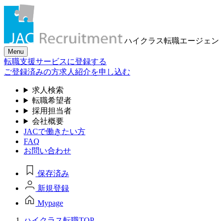
ハイクラス転職
エージェン
Menu
転職支援サービスに登録する
ご登録済みの方
求人紹介を申し込む
求人検索
転職希望者
採用担当者
会社概要
JACで働きたい方
FAQ
お問い合わせ
保存済み
新規登録
Mypage
ハイクラス転職TOP