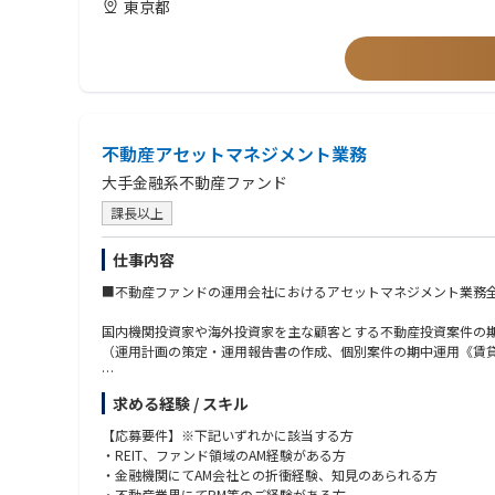
東京都
4. クライアントリレーション
・シンジケートローン等のファイナンス実務経験
・既存顧客との継続的な関係構築及び深耕営業
・金融関連法令の知識​‌
・顧客情報及び案件情報の管理
・クロスボーダー案件の経験​
・問い合わせ対応、苦情対応その他顧客サポート
5. 商品開発・事業開発
■求める人物像
・市場動向及び投資家ニーズの調査・分析
・社内外と連携し成果を創出できる方
・新たな信託商品及びストラクチャーの企画・開発
・主体的に課題発見・解決できる方
・法務・コンプライアンス部門と連携した新サービスの導入検討
不動産アセットマネジメント業務
・金融分野への知的好奇心と学習意欲がある方
・新規事業及び事業拡大施策の推進
・顧客志向で信頼関係を構築できる方
大手金融系不動産ファンド
・高いコンプライアンス意識を持つ方
■ポジションの魅力
・変化を楽しみ、事業成長に貢献できる方
課長以上
・代表取締役直下のポジションとして業務を推進できる
・信託・証券化・ストラクチャードファイナンス分野における高
仕事内容
・営業のみならず商品開発や事業開発にも関与できる
・金融機関、スポンサー、アセットマネージャー等の幅広いマー
■不動産ファンドの運用会社におけるアセットマネジメント業務
■同社の特徴
国内機関投資家や海外投資家を主な顧客とする不動産投資案件の
【主要顧客】
（運用計画の策定・運用報告書の作成、個別案件の期中運用《賃貸
証券化取引、LBOファイナンス、プロジェクトファイナンス、証
アセットへ投資する国内外の大手アセットマネージャーを主要顧
・フロント
求める経験 / スキル
NOI難易度高案件の実行・旗振り、売却、リファイナンス、投資
【業務の補足】
【応募要件】※下記いずれかに該当する方
本ポジションでは、こうした顧客およびそのアドバイザーと密接
・ミドル
・REIT、ファンド領域のAM経験がある方
客ごとに異なる課題やニーズを深く理解し、社内外の専門家と協
運用報告、計画実行、売却リファイナンス時のドキュメンサポー
・金融機関にてAM会社との折衝経験、知見のあられる方
・不動産業界にてPM等のご経験がある方