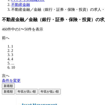
不動産金融
不動産金融／金融（銀行・証券・保険・投資）の求人・
不動産金融／金融（銀行・証券・保険・投資）の求
460
件
中の
1
〜
50
件を表示
前へ
1
2
3
4
...
10
次へ
条件を変更
新着順
新着順
年収が高い順
年収が低い順
Asset Management,