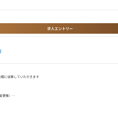
トマネージャーを顧客として、証券化、LBOファイナンス、プロジェクトファイ
グ、条件交渉、クロージング、受託後のプロジェクトマネジメントまでを一貫して担
出していただきます。
求人エントリー
ス）
全般に従事していただきます
変更等）