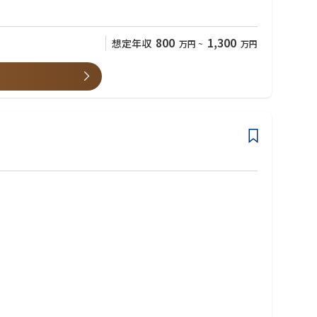
ナンス、不動産・インフラ投資等の大型案件に携わります。単なる営
当するフロントオフィス業務です。経営陣と直接連携しながら事業
800
1,300
想定年収
万円
~
万円