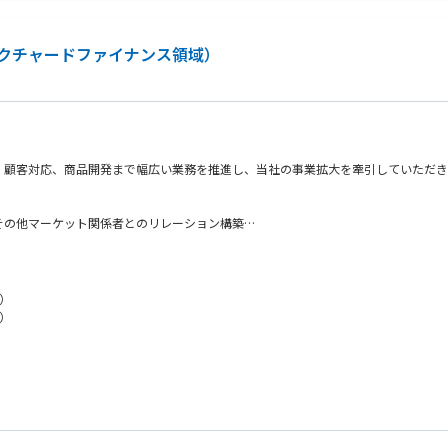
クチャードファイナンス領域）
、顧客対応、商品開発まで幅広い業務を推進し、当社の事業拡大を牽引していただき
その他マーケット関係者とのリレーション構築
）
）
施