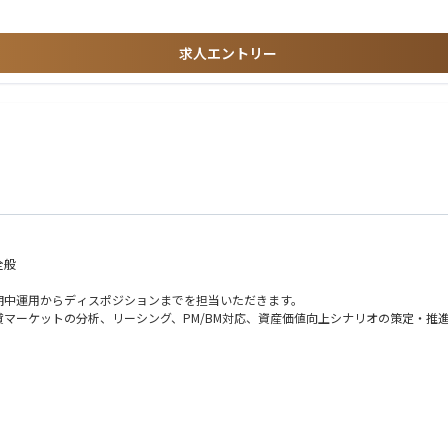
求人エントリー
度な専門性を身につけられる
ケット参加者とのネットワークを構築できる
全般
期中運用からディスポジションまでを担当いただきます。
マーケットの分析、リーシング、PM/BM対応、資産価値向上シナリオの策定・推
券リパッケージ商品などを組成する国内外の金融機関や、オフィス、住宅、ホテル
客としています。
家対応をメインにご対応いただきます
に連携しながら、案件の組成段階からクロージング、受託後の資産管理、プロジェク
働しながら最適な信託スキームやソリューションを提案・実現していく、提案力とプ
トなどをメインにご対応いただきます