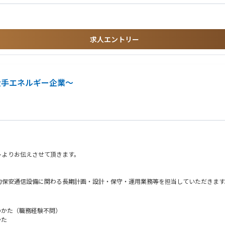
く使うことができます。
県、宮崎県、鹿児島県、沖縄県）
求人エントリー
だきます。
体制をとっています）
。
プしたい方
大手エネルギー企業～
向上心を持っている方
い方
ドバックをもらうことで解決策を見つけられる方
任技術者の資格をお持ちの方
形県、福島県）
。
トよりお伝えさせて頂きます。
力保安通信設備に関わる長期計画・設計・保守・運用業務等を担当していただきま
京都、神奈川県、山梨県、長野県）
のかた（職務経験不問）
かた