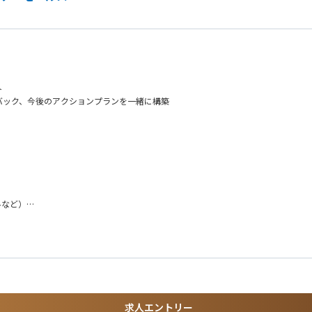
ト
バック、今後のアクションプランを一緒に構築
京都、神奈川県、山梨県、長野県）
マーサクセス
ルなど）
だきます。
体制をとっています）
。
楽しめる方
求人エントリー