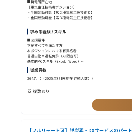
■発電所所在地
【電気主任技術者ポジション】
・全国転勤可能【第２種電気主任技術者】
・全国転勤可能【第３種電気主任技術者】
～北海道、東北エリア～（青森県、岩手県、宮城県、秋田県、山
求める経験 / スキル
・北海道根室市【第２種電気主任技術者】
・青森県青森市【第２種電気主任技術者】
■必須要件
・青森県野辺地町【第２種電気主任技術者】
下記すべてを満たす方
・青森県八戸市【第２種電気主任技術者】
本ポジションにおける有資格者
・岩手県一関市【第２種電気主任技術者】
普通自動車運転免許（AT限定可）
・岩手県一関市【第３種電気主任技術者】
基本的PCスキル（Excel、Word）
・岩手県盛岡市【第２種電気主任技術者】
※太陽光発電所での実務経験は不問です。
従業員数
・宮城県柴田郡川崎町【第３種電気主任技術者】
・宮城県気仙沼市【第２種電気主任技術者】
364名
（（2025年9月末現在 連結人数））
・宮城県白石市【第２種電気主任技術者】
・宮城県白石市【第３種電気主任技術者】
複数あり
・宮城県鬼首【第３種電気主任技術者】
・宮城県大崎市【第３種電気主任技術者】
・秋田県由利本荘市【第２種電気主任技術者】
・山形県西置賜郡小国町（赤芝水力発電所）【第２種電気主任技
・山形県米沢市（松川水力発電所）【第２種電気主任技術者】
・福島県南相馬市【第２種電気主任技術者】
・福島県南相馬市【第３種電気主任技術者】
・福島県白河市【第２種電気主任技術者】
【フルリモート可】脱炭素・DXサービスのパー