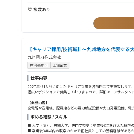
【歓迎スキル】
・山口県柳井市【第２種電気主任技術者】
す。
・電力小売、太陽光等説明の営業経験
複数あり
・原則フルリモートなので、1日24時間の自分の時間を自分らし
・官公庁自治体向けの営業経験
～九州、沖縄エリア～（福岡県、佐賀県、長崎県、熊本県、大分
・プレゼンテーションスキル
・福岡県久留米市【第２種電気主任技術者】
【オンボーディング】
・脱炭素に関連するコンサルティング経験
・福岡県久留米市【第３種電気主任技術者】
・入社時に、ご希望と弊社の期待値をすり合わせ取り組んでいた
・長崎県長崎市【第２種電気主任技術者】
・電力業界の知見を資料やメンバー、取締役からインプット。
【求める人物像】
・大分県別府市【第２種電気主任技術者】
（業界知見がなくとも、早期にキャチアップ、独り立ちができる
・当社のミッション・ビジョン・バリューに共感してくださる方
・大分県別府市【第３種電気主任技術者】
・OJT形式でフォローし、商談やプロジェクト同席からスタート
・会社の成長と自身の成長ベクトルを合わせ、一気にスキルアッ
・宮崎県宮崎市【第２種電気主任技術者】
【キャリア採用/技術職】～九州地方を代表する
・自らの経験に捉われない吸収力やアイデアと領域を制限しない
・宮崎県宮崎市【第３種電気主任技術者】
・裁量や意思決定の責任やプレッシャーを力に変えて、成長した
九州電力株式会社
・宮崎県高鍋町【第２種電気主任技術者】
・社内外に対して、公平公正を大切にし仕事に取り組める方
・宮崎県高鍋町【第３種電気主任技術者】
・未経験の事柄があっても、自ら調べ立案し、メンバーにフィー
在宅勤務可
上場企業
・鹿児島県指宿市【第２種電気主任技術者】
・チームとしてより良い成果を出すことにフォーカスできる方
・フルリモートという環境の中で、自己管理で仕事ができる方
仕事内容
【保安業務従事者】※第3種電気主任技術者もしくは第2種電気主
～北海道、東北エリア～（青森県、岩手県、宮城県、秋田県、山
2027年4月入社に向けたキャリア採用を各部門にて実施致します
・青森県八戸市【電気保安業務従事者】
幅広いポジションで募集しておりますので、詳細はコンサルタン
・岩手県一関市【電気保安業務従事者】
・福島県南相馬市【電気保安業務従事者】
【業務内容】
変電所や送電線、配電線などの電力輸送設備や火力発電設備、電
～関東エリア～（茨城県、栃木県、群馬県、埼玉県、千葉県、東
求める経験 / スキル
・茨城県行方市【電気保安業務従事者】
［配属部門］
・栃木県宇都宮市【電気保安業務従事者】
・電子通信部門
■ 大学（院）、短期大学、専門学校卒：卒業後3年を超えた既卒
・埼玉県熊谷市【電気保安業務従事者】
・火力部門
■ 卒業後3年以内の既卒のかたで正社員としての勤務経験がある
・千葉県市原市【電気保安業務従事者】