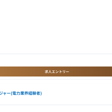
築・深耕
略に反映
クセス）
進できる
求人エントリー
が得られる
楽しめる方
せる
量があります
わる方
働き方が可能です
ャー(電力業界経験者)
すことに喜びを感じられる方
ションを取れる方