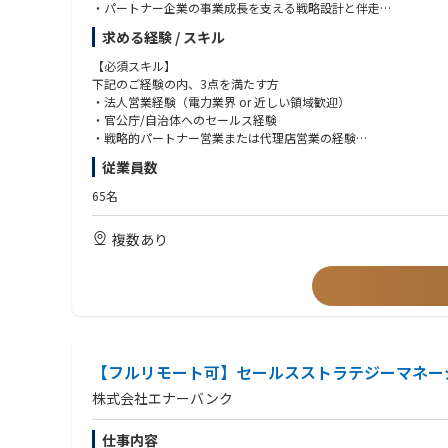
・パートナー企業の事業成長を支える戦略設計と伴走
・営業戦略立案/実行/進捗管理/事業目標達成
求める経験 / スキル
【具体的な業務】
【必須スキル】
・官公庁/大手民間企業/金融機関など戦略パートナーとの関係構
下記のご経験の内、3点を満たす方
・共同調達/共同事業に向けた提携スキームの企画/条件交渉
・法人営業経験（電力業界 or 近しい領域歓迎）
・パートナー企業の提案活動を支援し、現場フィードバックを戦
・官公庁/自治体へのセールス経験
・新規パートナー/自治体の開拓と関係性構築
・戦略的パートナー営業または代理店営業の経験
・プロジェクト進行における社内外ステークホルダー調整
・経営層や意思決定層との交渉経験
従業員数
・エネオク導入後の電力調達完了までの伴走支援（カスタマーサ
・コンサルティング型の営業経験
・提案資料/事業スキーム設計資料の作成
65名
・ナレッジの体系化と組織への展開
【歓迎スキル】
・セールスチームのKPI設計〜管理〜事業目標へのコミット
・官公庁/自治体向け営業経験
複数あり
・電力小売/再エネ関連の事業経験
【このポジションの魅力】
・新規事業/事業開発（BizDev）経験
・官公庁/エンタープライズと社会インフラ領域での共同事業を推
・経営層/意思決定層と直接交渉し、中長期の価値創造を担う経験
【求める人物像】
・PMF済プロダクト×成長市場で事業スケールを牽引できる
・ミッション、バリューに共感し、事業成長を“自分ごと”として
・脱炭素/エネルギーDXという社会的意義の高い領域で成果を残
・自らの経験や業界知識に固執せず、学習と変化を厭わない方
・組織設計/仕組み化の余地が大きく、成長フェーズならではの裁
・裁量やプレッシャーを前向きに捉え、手触り感ある成果にこだ
・フルリモート×フレックス制で、パフォーマンス重視の柔軟な
【フルリモート可】セールスストラテジーマネージ
・多様なステークホルダーと信頼関係を築き、チームで成果を出
・完全リモート環境でも自律的に行動し、質の高いコミュニケー
株式会社エナーバンク
仕事内容