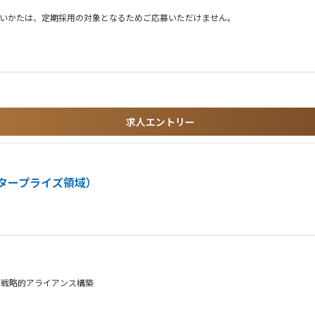
ないかたは、定期採用の対象となるためご応募いただけません。
形県、福島県）
※エントリーシート提出時に希望部門を選択していただきます。 基本的には、選択いただいた部門での選考を実施し、その部門への配属を予
ください。
求人エントリー
県、静岡県、愛知県、三重県）
タープライズ領域）
の戦略的アライアンス構築