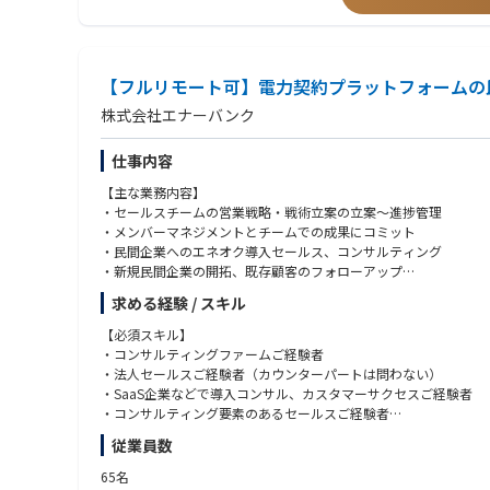
・自らの経験や業界知識に固執せず、学習と変化を厭わない方
・長野県木曽郡【第３種電気主任技術者】
・プレッシャーを前向きに捉え、手触り感ある成果にこだわる方
・長野県木曽郡【第２種電気主任技術者】
・多様なステークホルダーと信頼関係を築き、チームで成果を出
・長野県松本市【第２種電気主任技術者】
・完全リモート環境でも自律的に行動し、質の高いコミュニケー
・長野県駒ケ根市【第２種電気主任技術者】
【フルリモート可】電力契約プラットフォームの
～北陸、中部エリア～（新潟県、富山県、石川県、福井県、岐阜
株式会社エナーバンク
・新潟県阿賀野市【第３種電気主任技術者】
・富山県高岡市【第３種電気主任技術者】
仕事内容
・石川県宝達志水町【第３種電気主任技術者】
・石川県能美市【第３種電気主任技術者】
【主な業務内容】
・石川県鳳珠郡穴水町【第２種電気主任技術者】
・セールスチームの営業戦略・戦術立案の立案〜進捗管理
・石川県七尾市【第２種電気主任技術者】
・メンバーマネジメントとチームでの成果にコミット
・岐阜県高山市【第２種電気主任技術者】
・民間企業へのエネオク導入セールス、コンサルティング
・三重県伊勢市【第２種電気主任技術者】
・新規民間企業の開拓、既存顧客のフォローアップ
・三重県四日市市【第２種電気主任技術者】
・セールスストーリーの構築（サービスの価値、意味など）
求める経験 / スキル
・プロジェクトに関わるステークホルダーとの調整
～近畿エリア～（滋賀県、京都府、大阪府、兵庫県、奈良県、和
・エネオク導入が決定した自治体に対する、電力調達までのカス
【必須スキル】
・和歌山県和歌山市【第２種電気主任技術者】
・社内PMチーム、オペレーションチームとの連携
・コンサルティングファームご経験者
・大阪府枚方市【第２種電気主任技術者】
・ナレッジを体系化し、チームスキルを平準化
・法人セールスご経験者（カウンターパートは問わない）
・大阪府吹田市【第２種電気主任技術者】
・オペレーション各種の合理化、効率化
・SaaS企業などで導入コンサル、カスタマーサクセスご経験者
・和歌山県和歌山市【第２種電気主任技術者】
・セールスに関わる各種資料作成
・コンサルティング要素のあるセールスご経験者
・営業企画のご経験
～中国、四国エリア～（鳥取県、島根県、岡山県、広島県、山口
従業員数
【仕事のやりがい】
上記いずれかに加えて、マネージャーのご経験
・広島県三次市【第２種電気主任技術者】
・スタートアップ初期のコアメンバーとして、事業推進、組織作
65名
・山口県山口市【第２種電気主任技術者】
・電力業界のDXやスタートアップの成長を自分ごととして体験