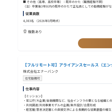
・原子力部門
■ その他（高専、高校卒等）：既卒のかた（職務経験不問）
・神奈川県厚木市【電気保安業務従事者】
・土木/建築部門
（注）卒業後3年以内の既卒のかたで正社員としての勤務経験が
・配電部門
【電気工事士ポジション】
従業員数
・電力輸送部門
～北海道、東北エリア～（青森県、岩手県、宮城県、秋田県、山
4,383名
（2026年3月時点）
・宮城県鬼首【電気工事士】
・福島県白河市【電気工事士】
※各部門の業務内容は、同社採用HPの部門紹介ページにてご確認
・福島県須賀川市【電気工事士】
複数あり
https://www.kyuden.co.jp/recruit/field/
・福島県福島市【電気工事士】
～北陸、中部エリア～（新潟県、富山県、石川県、福井県、岐阜
・富山県高岡市【電気工事士】
・石川県宝達志水町【電気工事士】
【フルリモート可】アライアンスセールス（エン
株式会社エナーバンク
在宅勤務可
仕事内容
【ミッション】
・官公庁/大企業/金融機関など、社会インフラの要となる組織と
・共同調達/共同事業モデルの企画/条件設計/合意形成
・経営層/意思決定層との直接交渉による長期的な協業基盤の確立