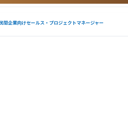
すことに喜びを感じられる方
ションを取れる方
民間企業向けセールス・プロジェクトマネージャー
県、静岡県、愛知県、三重県）
歌山県）
タマーサクセス
県、徳島県、香川県、愛媛県、高知県）
りを経験することができます。
できます。自治体で採用されると紙面で大きく扱われることが多く、自分の仕事がど