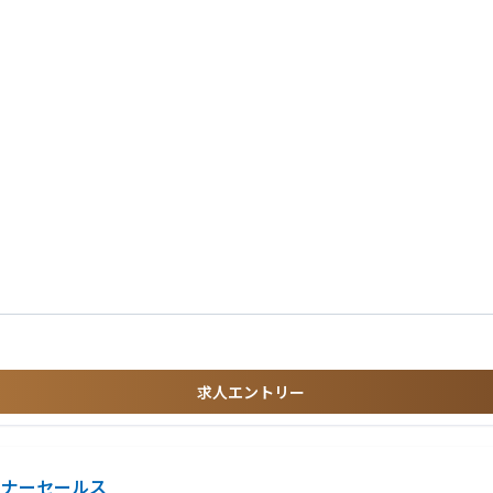
形県、福島県）
求人エントリー
術者】
トナーセールス