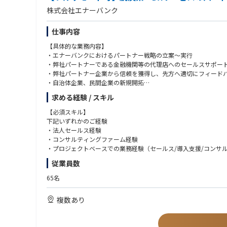
・福島県白河市【第３種電気主任技術者】
株式会社エナーバンク
・福島県須賀川市【第３種電気主任技術者】
・福島県福島市【第２種電気主任技術者】
仕事内容
・福島県福島市【第３種電気主任技術者】
・福島県いわき市【第２種電気主任技術者】
【具体的な業務内容】
・福島県いわき市【第３種電気主任技術者】
・エナーバンクにおけるパートナー戦略の立案〜実行
・福島県二本松市【第２種電気主任技術者】
・弊社パートナーである金融機関等の代理店へのセールスサポー
・福島県楢葉町【第２種電気主任技術者】
・弊社パートナー企業から信頼を獲得し、先方へ適切にフィード
・自治体企業、民間企業の新規開拓
～関東エリア～（茨城県、栃木県、群馬県、埼玉県、千葉県、東
・顧客に電力状況を提示するための情報をヒアリングし、資料化
・茨城県久慈郡【第３種電気主任技術者】
求める経験 / スキル
・既存顧客、代理店へのフォロー
・茨城県常陸太田市【第３種電気主任技術者】
・エネオク導入が決定した企業に対する、電力調達までのカスタ
【必須スキル】
・茨城県つくばみらい市【第２種電気主任技術者】
・社内PMチーム、オペレーションチームとの連携
下記いずれかのご経験
・茨城県美浦村【第２種電気主任技術者】
・セールスやプロジェクトに関わる各種資料作成
・法人セールス経験
・茨城県高萩市【第２種電気主任技術者】
・ナレッジを体系化し、チームスキルを平準化
・コンサルティングファーム経験
・栃木県栃木市【第２種電気主任技術者】
・オペレーション各種の合理化、効率化
・プロジェクトベースでの業務経験（セールス/導入支援/コンサ
・栃木県栃木市【第３種電気主任技術者】
・新規自治体の開拓、既存顧客のフォローアップ
・栃木県宇都宮市【第２種電気主任技術者】
従業員数
【歓迎スキル】
・群馬県高崎市【第２種電気主任技術者】
【入社後のオンボーディング】
・官公庁/自治体向け営業やプロジェクト経験
・埼玉県熊谷市【第２種電気主任技術者】
65名
・入社時に、ご希望と弊社の期待値をすり合わせ取り組んでいた
・電力小売/再エネ/脱炭素関連事業の経験
・千葉県市原市【第３種電気主任技術者】
・電力業界の知見を資料やメンバー、取締役からインプット。
・提案資料作成やプレゼンテーションスキル
・千葉県神埼町【第２種電気主任技術者】
複数あり
（業界知見がなくとも、早期にキャチアップ、独り立ちができる
・神奈川県厚木市【第２種電気主任技術者】
・OJT形式でフォローし、商談やプロジェクト同席からスタート
【求める人物像】
・神奈川県厚木市【第３種電気主任技術者】
・ミッション、バリューに共感し、事業成長を“自分ごと”として
・長野県諏訪市【第３種電気主任技術者】