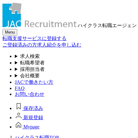
ハイクラス転職
エージェン
Menu
転職支援サービスに登録する
ご登録済みの方
求人紹介を申し込む
求人検索
転職希望者
採用担当者
会社概要
JACで働きたい方
FAQ
お問い合わせ
保存済み
新規登録
Mypage
ハイクラス転職TOP