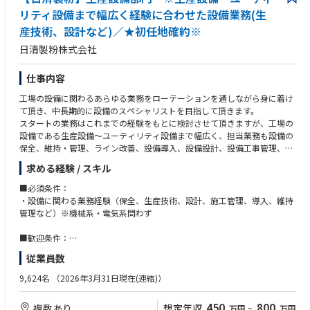
リティ設備まで幅広く経験に合わせた設備業務(生
産技術、設計など)／★初任地確約※
日清製粉株式会社
仕事内容
工場の設備に関わるあらゆる業務をローテーションを通しながら身に着け
て頂き、中長期的に設備のスペシャリストを目指して頂きます。
スタートの業務はこれまでの経験をもとに検討させて頂きますが、工場の
設備である生産設備～ユーティリティ設備まで幅広く、担当業務も設備の
保全、維持・管理、ライン改善、設備導入、設備設計、設備工事管理、改
修における計画・予算管理、環境＆安全に関する管理・改善など多岐に渡
求める経験 / スキル
ります。
■必須条件：
■初期配属
・設備に関わる業務経験（保全、生産技術、設計、施工管理、導入、維持
以下3勤務地ご選択頂けます。
管理など）※機械系・電気系問わず
①関東エリア（鶴見工場 または 千葉工場）
②中部エリア（名古屋工場 または 知多工場）
■歓迎条件：
③関西エリア（東灘工場）
・第3種電気主任技術者、エネルギー管理者の資格
従業員数
■キャリアパス：
9,624名
（2026年3月31日現在(連結)）
同社において工場設備に関わる組織は細かく分かれておらず、社内では設
備担当という名称で各人が分担しながら業務に関わり、定期的なローテー
450
800
複数あり
想定年収
万円
~
万円
ションをしながら工程が変わったり、携わる設備が変わったり、中長期的