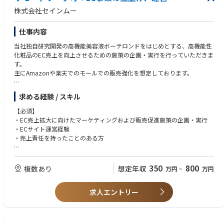
株式会社セインムー
仕事内容
当社独自研究開発の高機能美容液ボーテロンドをはじめとする、高機能性
化粧品のEC売上を向上させるための施策の企画・実行を行っていただきま
す。
主にAmazonや楽天でのモールでの販売強化を想定しております。
また、レポートは社長がメインになり、経営者の近くでお仕事することが
求める経験 / スキル
可能です。
【必須】
・EC売上拡大に向けたマーケティングおよび販売促進施策の企画・実行
・ECサイト運営経験
・売上責任を持ったことのある方
【歓迎】
・チャレンジ精神をお持ちの方
350
800
複数あり
想定年収
万円
~
万円
・ベンチャー特有の変化を楽しめる方
求人エントリー