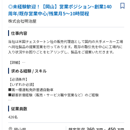
◎未経験歓迎！【岡山】営業ポジション~創業140
周年/既存営業中心/残業月5～10時間程
株式会社明治屋
仕事内容
当社は米国チェスタートン社の販売代理店として国内の大手メーカー工場
へ同社製品の提案営業を行っております。既存の取引先を中心に工場内に
入り状況やお困りごとをヒアリングし、製品をご提案いただきます。
【詳細】
得意先は国内大手メーカー（化学、自動車、製鉄、食品等）です。
求める経験 / スキル
各プラントにおける問題解決の為、現場調査や計測、現場施工の管理指導
等のフィールドエンジニアリング業務も担当して頂きます。製鉄、製紙、
【必須条件】
化学プラント他、国内の大手製造業の設備保全、設計、購買担当者に対し
【いずれか必須】
て日々の営業活動を行って頂きます。
■第一種運転免許普通自動車
■顧客折衝経験（販売・サービス職や営業など）のご経験
◎国内に6社ある販売代理店のうち、当社が最大手です！
【歓迎条件】
従業員数
工業系業界経験者、新規開拓営業経験者、進捗管理の出来る方、コミュニ
【商品について】工場機械の潤滑オイルやガス等が生産商品に付着する事
ケーション力のある方、英語にアレルギーのない方
426名
を防ぐ接続部品で、食品汚染や環境汚染を防ぐ重要な役割を果たします。
360
450
岡山県
想定年収
万円
~
万円