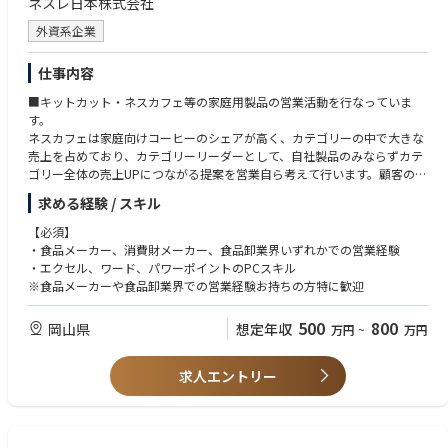
ネスレ日本株式会社
外資系企業
仕事内容
■キットカット・ネスカフェ等の家庭用製品の営業活動を行なっていま
す。
ネスカフェは家庭向けコーヒーのシェアが高く、カテゴリーの中で大きな
売上を占めており、カテゴリーリーダーとして、自社製品のみならずカテ
ゴリー全体の売上UPにつながる提案を営業自ら考えて行います。顧客の問
題解決を行うことで営業もマーケティングのような仕事を常々行っていま
求める経験 / スキル
す。
■業務内容
【必須】
・営業方針に基づき、製品露出の最大化と需要の創造を行い、販促費用を
・食品メーカー、消費財メーカー、食品卸業界いずれかでの営業経験
活用し、売上目標を達成する。
・エクセル、ワード、パワーポイントのPCスキル
・棚割提案、売り場提案、ＰＯＳ分析等、顧客と協働し、顧客の課題を解
※食品メーカーや食品卸業界での営業経験お持ちの方特に歓迎
決する。
500
800
岡山県
想定年収
万円
~
万円
求人エントリー