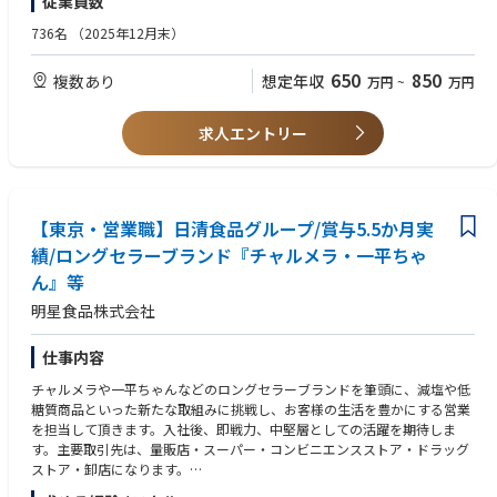
従業員数
なります。
736名
（2025年12月末）
650
850
複数あり
想定年収
万円
~
万円
求人エントリー
【東京・営業職】日清食品グループ/賞与5.5か月実
績/ロングセラーブランド『チャルメラ・一平ちゃ
ん』等
明星食品株式会社
仕事内容
チャルメラや一平ちゃんなどのロングセラーブランドを筆頭に、減塩や低
糖質商品といった新たな取組みに挑戦し、お客様の生活を豊かにする営業
を担当して頂きます。入社後、即戦力、中堅層としての活躍を期待しま
す。主要取引先は、量販店・スーパー・コンビニエンスストア・ドラッグ
ストア・卸店になります。