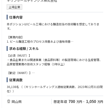
キリンホールディングス株式会社
上場企業
仕事内容
本ポジションはビール工場における醸造担当の技術職を想定しておりま
す。
【業務内容】
1. ビール醸造工程のプロセス改善および香味改善
2. 醸造工程に関わる新規技術や新規設備のアセスメントおよび導入
求める経験 / スキル
3. 新商品・リニューアル品のアセスメントおよび製造立上げ
4. 新規・既存原料のアセスメントおよび導入
【必須（MUST）】
5. 品質トラブル（原料・包材起因、ご指摘含む）・設備トラブル発生時の
・食品企業または関連事業（食品原料等）の製造現場における生産管理、
調査・対応
品質管理業務の技術スタッフ経験（3年以上）
【魅力】
【歓迎（WANT）】
グループ内に幅広い活躍領域（事業・部署）があり、事業や部門、役割
・食品企業または関連事業（食品原料等）の商品開発
従業員数
（生産・品質・開発）を跨ぐ多様なキャリア形成が可能でございます。
・食品企業または関連事業（食品原料等）での技術開発または生産技術の
工場導入・評価の経験
30,138名
（（キリンホールディングス連結従業員数、2023年12月31日現
・新しい生産技術の導入に関するプロジェクトマネジメント経験がある方
在））
・農学・工学等の理系学部卒
700
1,050
岡山県
想定年収
万円
~
万円