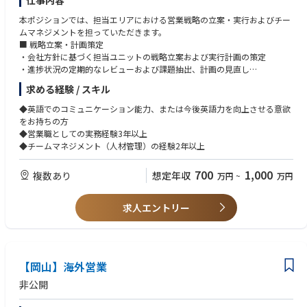
仕事内容
◆研修体制：
最初の６ヶ月間、集合研修とOJTを組み合わせて行います。
本ポジションでは、担当エリアにおける営業戦略の立案・実行およびチー
入社者ひとりひとりに育成担当者が1年間付き、自信をもって活動してい
ムマネジメントを担っていただきます。
ただけるようサポートします。
■ 戦略立案・計画策定
・会社方針に基づく担当ユニットの戦略立案および実行計画の策定
・進捗状況の定期的なレビューおよび課題抽出、計画の見直し
■ 営業推進
求める経験 / スキル
・売上最大化に向けたアクションプランの策定・実行
・地域業績に影響を与える主要顧客との交渉・折衝
◆英語でのコミュニケーション能力、または今後英語力を向上させる意欲
■ BtoB営業／パートナー管理
をお持ちの方
・取引先・代理店との課題解決に向けた社内外連携
◆営業職としての実務経験3年以上
・BtoB営業およびパートナー管理に関するKPIの管理・分析
◆チームマネジメント（人材管理）の経験2年以上
■ 部門横断での連携
・各種プロジェクト、研修、業務改善活動などの推進・支援
700
1,000
複数あり
想定年収
万円
~
万円
・他部署・他拠点と連携した施策の実行
■ コンプライアンス／職場環境整備
・社内外の法令・規定の遵守の徹底
求人エントリー
■ 組織マネジメント
・人事部門と連携した採用活動の推進
・チームメンバーの目標設定、育成、評価およびフィードバック
■ プロジェクト推進
【岡山】海外営業
・研修やネットワーキング施策など、エリア主導プロジェクトの企画・実
行
非公開
・フィールドメンバー向けの能力開発施策の推進