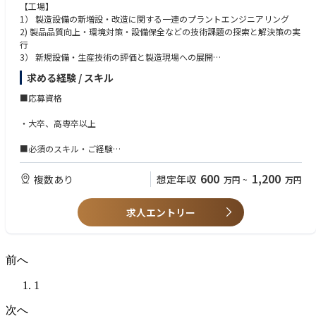
【工場】
1） 製造設備の新増設・改造に関する一連のプラントエンジニアリング
2) 製品品質向上・環境対策・設備保全などの技術課題の探索と解決策の実
行
3） 新規設備・生産技術の評価と製造現場への展開
求める経験 / スキル
【本社】
1) 各事業会社におけるエンジニアリング戦略立案
■応募資格
2) グループ全社および各事業会社における設備構想の企画
3) グループの横断的な上記エンジニアリング業務の支援と実行
・大卒、高専卒以上
4) 環境やICTなど新規技術導入の戦略立案と技術開発の推進
■必須のスキル・ご経験
・エンジニアリング部門・生産部門を牽引したいという強い熱意で業務遂
600
1,200
複数あり
想定年収
万円
~
万円
行いただける方
・ユーザーエンジに興味・関心がある方※
求人エントリー
・設備導入や工程改善業務経験
※ユーザーの立場で製造現場の課題探索・解決策立案を実施し、設備選
定・調達・施工・試運転・保守まで一貫した業務プロセスを通じて、設備
導入・工程改善を推進するエンジニア業務
前へ
■下記のご経験のある方歓迎
1
・メーカーでのエンジニアリング部門orゼネコンorエンジニアリング会社
次へ
での業務経験