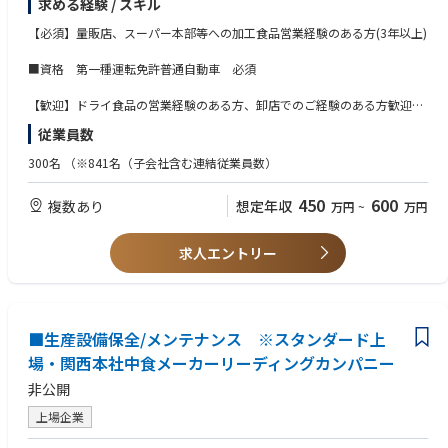
求める経験 / スキル
【業務内容】
・担当取引先に対する即席めんの販売提案（定番商品導入、チラシ販促、
【必須】量販店、スーパー本部等への加工食品営業経験のある方(3年以上)
新商品、棚割り等）。
・販促プロモーションの企画立案および実施（試食マネキン、チャルメラ
■資格 第一種運転免許普通自動車 必須
おじさん着ぐるみ、キッチンカーイベント等）。
・担当取引先に提案する商品の企画（PB商品、名店監修商品等）。
【歓迎】ドライ食品の営業経験のある方、卸店でのご経験のある方歓迎
・市場動向情報収集および市場分析。
※チームワークを大切にしています。何事にも粘り強く対応し、コミュニ
従業員数
ケーションを大切にされる方を希望します。
【主要即席めんブランド】
300名
（※841名（子会社含む連結従業員数）
・チャルメラ
・中華三昧
450
600
複数あり
想定年収
万円
~
万円
・一平ちゃん
・麺神
・低糖質麺シリーズ
求人エントリー
■生産設備保全/メンテナンス ※スタンダード上
場・関西本社中食メーカーリーディングカンパニー
非公開
上場企業