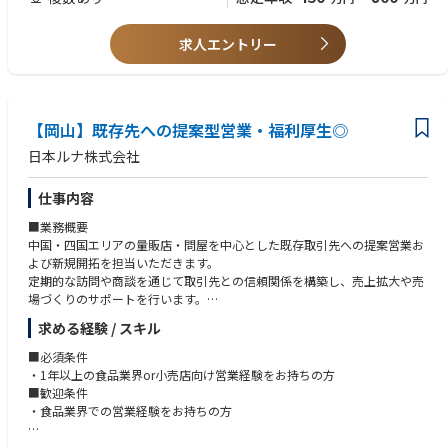
に工場に関わる設備を幅広く見れるような設備のスペシャリストになって
頂くイメージです。ローテーションの一環でキャリアを形成して頂くため
求人エントリー
に工場間の異動や転勤、海外への赴任、グループ会社への出向など、状況
に応じて発生します。
■働き方：
工場は24時間稼働となりますが、夜勤はなく日勤のみとなります。休日は
【岡山】既存先への提案型営業・福利厚生◎
会社カレンダーに定める通りですが、基本的に土日がお休みで、当番制の
日本ルナ株式会社
土日の勤務も月に1～2回程度発生します。
仕事内容
■業務概要
中国・四国エリアの量販店・問屋を中心とした既存取引先への提案営業お
よび新規開拓を担当いただきます。
定期的な訪問や商談を通じて取引先との信頼関係を構築し、売上拡大や売
場づくりのサポートを行います。
求める経験 / スキル
■業務詳細
・既存顧客（食品スーパー・ドラッグストアなど）10～15社への定期訪
■必須条件
問、
・1年以上の食品業界or小売店向け営業経験をお持ちの方
商品提案、売場フォロー
■歓迎条件
・新製品やキャンペーン情報の案内、販促企画の立案・実行・効果検証
・食品業界での営業経験をお持ちの方
・商談資料や販促物、社内用資料の作成などの内勤業務
・営業所管轄エリア内（九州エリア）の顧客折衝と関係構築
＜必要資格＞