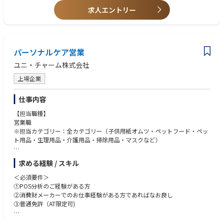
求人エントリー
パーソナルケア営業
ユニ・チャーム株式会社
上場企業
仕事内容
【担当職種】
営業職
※担当カテゴリー：全カテゴリー（子供用紙オムツ・ペットフード・ペッ
ト用品・生理用品・介護用品・掃除用品・マスクなど）
【仕事内容】
求める経験 / スキル
小売業や販売代理店様の売上データを分析し、店舗の立地や地域住民の人
口構造に合わせた品揃えや販促手法の戦略提案を行います。
＜必須要件＞
例えば、全国各地の小売業や卸売業の本部を担当頂き、市場・消費者・お
①POS分析のご経験がある方
得意先様の状況、データを分析し、お得意先様の課題解決のパートナーと
②消費財メーカーでのお仕事経験がある方であればなお良し
して自社製品だけでなく、カテゴリー全体を成長させるための売り場・売
③普通免許（AT限定可)
り方に対する提案型営業を行います。