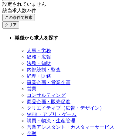
設定されていません
該当求人数
23
件
この条件で検索
クリア
職種から求人を探す
人事・労務
総務・広報
法務・知財
内部統制・監査
経理・財務
事業企画・営業企画
営業
コンサルティング
商品企画・販売促進
クリエイティブ（広告・デザイン）
WEB・アプリ・ゲーム
購買・物流・生産管理
営業アシスタント・カスタマーサービス
金融