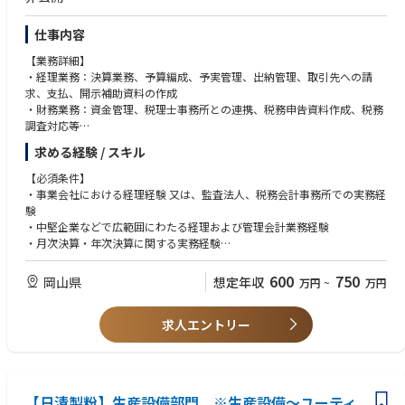
仕事内容
【業務詳細】
・経理業務：決算業務、予算編成、予実管理、出納管理、取引先への請
求、支払、開示補助資料の作成
・財務業務：資金管理、税理士事務所との連携、税務申告資料作成、税務
調査対応等
・その他：親会社（上場会社）への報告、監査対応、経理プロセスの効率
求める経験 / スキル
化および内部統制の強化支援、業務フローのデジタル化など
・マネジント業務：メンバーの育成、部門間連携の推進
【必須条件】
・事業会社における経理経験 又は、監査法人、税務会計事務所での実務経
験
・中堅企業などで広範囲にわたる経理および管理会計業務経験
・月次決算・年次決算に関する実務経験
【歓迎要件】
600
750
岡山県
想定年収
万円
~
万円
・上場企業での経理実務経験
・ベンチャー／スタートアップ企業の経理部門での勤務経験
求人エントリー
・効率的な決算・開示に向けた業務プロセスの企画・改善経験
・日商簿記検定2級以上 ・内部統制（J-SOX）に関する知識・経験
・公認会計士、税理士資格者またはこれに準ずる知識保有
・英語でのビジネスコミュニケーション経験
・Excelスキル（SUMIF, VLOOKUP, ピボットテーブル等）
【日清製粉】生産設備部門 ※生産設備～ユーティ