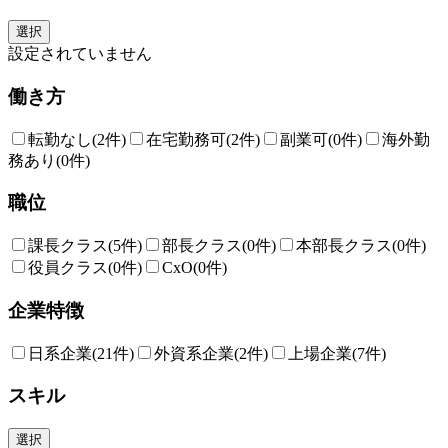
選択
設定されていません
働き方
転勤なし
(2件)
在宅勤務可
(2件)
副業可
(0件)
海外勤
務あり
(0件)
職位
課長クラス
(5件)
部長クラス
(0件)
本部長クラス
(0件)
役員クラス
(0件)
CxO
(0件)
企業特徴
日系企業
(21件)
外資系企業
(2件)
上場企業
(7件)
スキル
選択