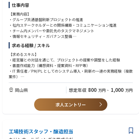
仕事内容
【業務内容】
・グループ共通基盤刷新プロジェクトの推進
・社内ステークホルダーとの関係構築・コミュニケーション推進
・チーム内メンバーや委託先のタスクマネジメント
・情報セキュリティ・ガバナンス整備
・ベンダー／コンサルの選定・契約・成果物レビュー・関係マネジメント
求める経験 / スキル
【求めるスキル】
・経営層との対話を通じて、プロジェクトの提案や調整をした経験
・書面作成能力（構想資料・提案資料・RFP等）
・IT 責任者／PM/PL としてのシステム導入・刷新の一連の実務経験（複数
案件）
・ベンダー／コンサルのマネジメント（QCD、契約、成果物レビュー）
・システム入替だけでなく、業務の改善まで伴走して実行した経験
800
1,000
岡山県
想定年収
万円
~
万円
・企業内IT部門／SIerにおけるプロジェクト推進経験
求人エントリー
【求める人物像】
・現場と経営の橋渡しができ、目的から逆算して道筋を描ける方
・変化に前向きで、学習し続け、周囲を巻き込めるリーダーシップがある
方
・整っていない環境（システム・組織・プロセス）を、自ら土台を整えな
工場技術スタッフ・醸造担当
がらチャレンジできる方