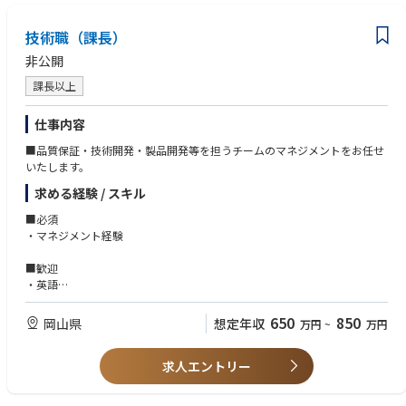
技術職（課長）
非公開
課長以上
仕事内容
■品質保証・技術開発・製品開発等を担うチームのマネジメントをお任せ
いたします。
求める経験 / スキル
■必須
・マネジメント経験
■歓迎
・英語
・危険物・毒劇物などの公的資格やPCQI/FDQIやQC検定等の資格認定
650
850
岡山県
想定年収
万円
~
万円
求人エントリー