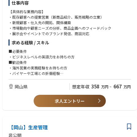
仕事内容
【具体的な業務内容】
・既存顧客への提案営業（新商品紹介、販売戦略の立案）
・新規顧客・仕入先の開拓、関係構築
・市場動向や顧客ニーズの分析、商品企画へのフィードバック
・展示会やイベントでのブランド発信、商談対応
求める経験 / スキル
■必要条件
・ビジネスレベルの英語力をお持ちの方
■歓迎条件
・海外営業の実務経験をお持ちの方
・バイヤーや工場との折衝経験
・展示会やイベントでの営業・広報活動経験
・市場分析や営業戦略立案に携わった経験
358
667
岡山県
想定年収
万円
~
万円
求人エントリー
【岡山】生産管理
非公開