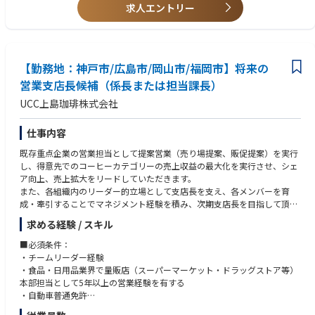
求人エントリー
・3か国語以上の商談ができる
・海外駐在または長期滞在経験（欧米いずれか）
・海外で日本ブランドを広めたい方
・将来、海外赴任に興味がある
・店舗開発業務のご経験をお持ちの方
【勤務地：神戸市/広島市/岡山市/福岡市】将来の
営業支店長候補（係長または担当課長）
UCC上島珈琲株式会社
仕事内容
既存重点企業の営業担当として提案営業（売り場提案、販促提案）を実行
し、得意先でのコーヒーカテゴリーの売上収益の最大化を実行させ、シェ
ア向上、売上拡大をリードしていただきます。
また、各組織内のリーダー的立場として支店長を支え、各メンバーを育
成・牽引することでマネジメント経験を積み、次期支店長を目指して頂く
ことを期待しています。
求める経験 / スキル
■具体的には・・・
・既存大手顧客の深耕営業
■必須条件：
・本部商談の実施
・チームリーダー経験
・メンバーの商談同行、フォロー 等
・食品・日用品業界で量販店（スーパーマーケット・ドラッグストア等）
本部担当として5年以上の営業経験を有する
・自動車普通免許
担当課長採用の場合は上記に加えマネジメント経験やPL管理経験が必須と