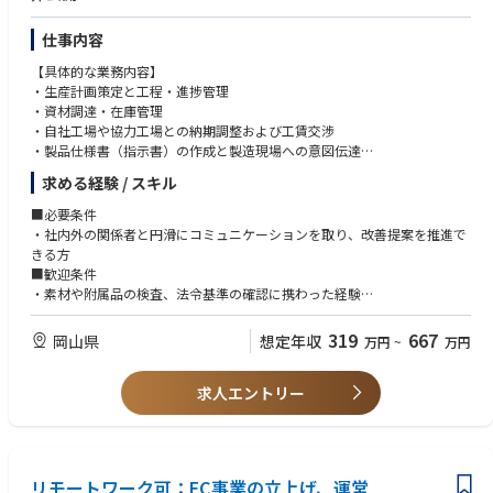
仕事内容
【具体的な業務内容】
・生産計画策定と工程・進捗管理
・資材調達・在庫管理
・自社工場や協力工場との納期調整および工賃交渉
・製品仕様書（指示書）の作成と製造現場への意図伝達
・原価管理および製品の入庫・納品スケジュールの統括
求める経験 / スキル
■必要条件
・社内外の関係者と円滑にコミュニケーションを取り、改善提案を推進で
きる方
■歓迎条件
・素材や附属品の検査、法令基準の確認に携わった経験
・不良品の原因分析や再発防止策の立案に関わった経験
・品質基準の策定や改善活動をリードした経験
319
667
岡山県
想定年収
万円
~
万円
求人エントリー
リモートワーク可：EC事業の立上げ、運営