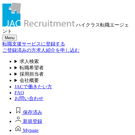
ハイクラス転職
エージェ
ント
Menu
転職支援サービスに登録する
ご登録済みの方
求人紹介を申し込む
求人検索
転職希望者
採用担当者
会社概要
JACで働きたい方
FAQ
お問い合わせ
保存済み
新規登録
Mypage