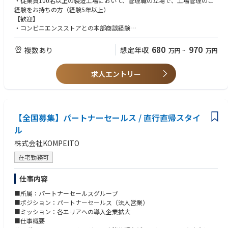
・従業員100名以上の製造工場において、管理職の立場で、工場管理のご
・品質管理
経験をお持ちの方（経験5年以上）
・出荷管理
【歓迎】
・予算に対する材料費、労務費、諸経費の管理
・コンビニエンスストアとの本部商談経験
・人員計画の策定及び実施
【求める人物像】
・品質向上・維持に向けての取り組み・指導 など
・将来的に本部長として全体をマネジメント頂くため、各部門との調整や
680
970
複数あり
想定年収
万円
~
万円
数値管理に長けている方
・製造工場を含めたマネジメントとなるため、泥臭い仕事も厭わず対応で
【マネジメント頂く部門】
求人エントリー
きる方
・製造、物流
・営業（大手コンビニチェーン本部とのやり取り、調整業務）
・商品開発
・総務
【全国募集】パートナーセールス / 直行直帰スタイ
※ご入社後しばらくは本部長付で全体の把握および仕事の進め方を理解頂
き、その後タイミングを見て本部長としてご活躍頂く予定です。
ル
株式会社KOMPEITO
在宅勤務可
仕事内容
■所属：パートナーセールスグループ
■ポジション：パートナーセールス（法人営業）
■ミッション：各エリアへの導入企業拡大
■仕事概要