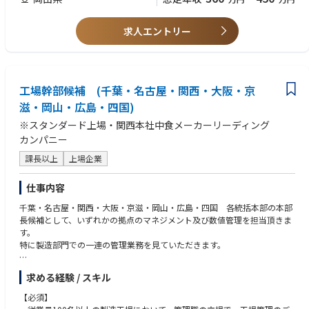
【やりがい】社会的責任の大きい分野で国内大手メーカーの生産ライン等
で重要な役割を持つ製品の販売に携わり日本のモノづくりを支えていま
す。チェスタートン社の最大手販売代理店として実績も残しており更なる
求人エントリー
事業拡大を目指しております。仕事内容の変更の範囲：当社の定める業務
【入社時のモデル年収】
・40歳～ 年収450万円～ 月給35万円～
・35～39歳 年収410万円～ 月給31万円～
工場幹部候補 (千葉・名古屋・関西・大阪・京
・30～34歳 年収360万円～ 月給28万円～
滋・岡山・広島・四国)
・～29歳 年収340万円～ 月給26万円～
※スタンダード上場・関西本社中食メーカーリーディング
【無期雇用登用後のモデル年収】
カンパニー
・40歳～ 年収530万円～ 月給37万円～
課長以上
上場企業
・35～39歳 年収450万円～ 月給32万円～
・30～34歳 年収400万円～ 月給29万円～
・～29歳 年収380万円～ 月給27万円～
仕事内容
千葉・名古屋・関西・大阪・京滋・岡山・広島・四国 各統括本部の本部
【その他】
長候補として、いずれかの拠点のマネジメント及び数値管理を担当頂きま
2025年度よりインセンティブ手当（営業成績に応じて月額3万円～22万
す。
円）を支給
特に製造部門での一連の管理業務を見ていただきます。
【業務詳細】
求める経験 / スキル
・生産計画の立案
・製造工程の管理
【必須】
・衛生管理