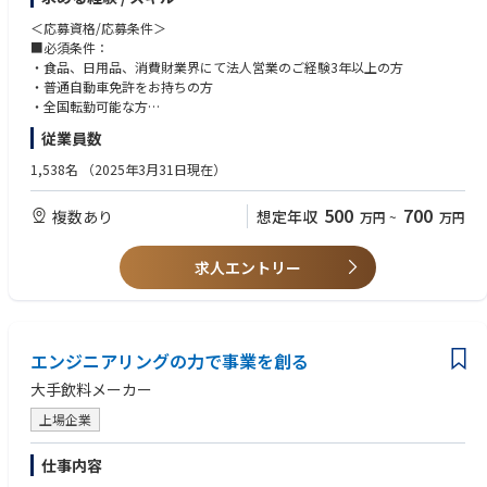
【家庭用営業】
スーパーマーケットや小売店などへの営業活動をお任せ致します。
＜応募資格/応募条件＞
・新商品のご案内、販促の企画提案
■必須条件：
・イベントやキャンペーンの企画立案
・食品、日用品、消費財業界にて法人営業のご経験3年以上の方
・店舗の陳列やPOPの飾りつけ、店舗改装の手伝いなど売り場作り
・普通自動車免許をお持ちの方
・全国転勤可能な方
ご自身が提案した商品がスーパーマーケットなどで並べられるなど目に見
従業員数
えるやりがいのある業務です。
■求める人物像
お客様からの信頼を得ることで店舗全体の売り場作りを任せられることも
・なにごとにも果敢にチャレンジしていける方
1,538名
（2025年3月31日現在）
あるため達成感も得られます。
・新しいアイデアを考え、実現していく力がある方
・周囲との信頼関係を大事にして、店舗担当者と関係性を築いていける方
500
700
複数あり
想定年収
万円
~
万円
【業務用営業】
・営業活動において、常にお客様目線で課題解決ができる方
飲食店やコンビニ、給食センターなどへの営業活動をお任せ致します。
・店舗のコンセプト提案
＜必要資格＞
求人エントリー
・自社商品を生かしたメニュー提案
必要条件：普通自動車免許第一種
・新規顧客の獲得 など
自社商品を生かしたメニュー提案などクリエイティブな業務もやりがいの
一つとなります。店舗全体のコンセプト立案など自社商品以外の提案要素
エンジニアリングの力で事業を創る
もあります。
大手飲料メーカー
上場企業
仕事内容