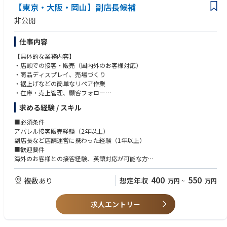
【東京・大阪・岡山】副店長候補
非公開
仕事内容
【具体的な業務内容】
・店頭での接客・販売（国内外のお客様対応）
・商品ディスプレイ、売場づくり
・裾上げなどの簡単なリペア作業
・在庫・売上管理、顧客フォロー
・スタッフの育成・マネジメント
求める経験 / スキル
・店舗運営（数値管理・会議出席など）
■必須条件
アパレル接客販売経験（2年以上）
副店長など店舗運営に携わった経験（1年以上）
■歓迎要件
海外のお客様との接客経験、英語対応が可能な方
自発的に行動できる方、成長意欲のある方
400
550
複数あり
想定年収
万円
~
万円
求人エントリー