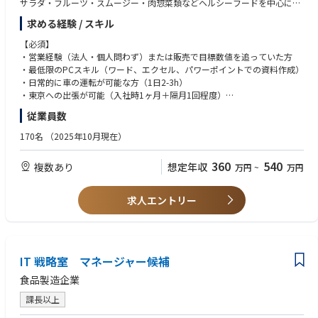
サラダ・フルーツ・スムージー・肉惣菜類などヘルシーフードを中心に、
企業へ定期デリバリーする福利厚生サービス「OFFICE DE YASAI（オフィ
求める経験 / スキル
スでやさい）」の法人営業をご担当いただきます。
【必須】
・基本的にはパートナー企業よりご紹介いただいた企業への営業活動（飛
・営業経験（法人・個人問わず）または販売で目標数値を追っていた方
び込みやテレアポはございません）
・最低限のPCスキル（ワード、エクセル、パワーポイントでの資料作成）
・パートナー企業への紹介促進活動（定期的な訪問、勉強会実施等）
・日常的に車の運転が可能な方（1日2-3h）
・顧客創出の起点から、契約締結までを経験可能
・東京への出張が可能（入社時1ヶ月＋隔月1回程度）
・働き方はご自宅から直行直帰（訪問時以外はリモート）
従業員数
【歓迎】
■入社後の流れ
・個人/法人の新規営業経験のある方
170名
（2025年10月現在）
入社後は1ヶ月程度東京本社での研修（OJT）を実施
・代理店との協業しての営業経験
↓
・マネジメント経験（人数規模問わない）
360
540
複数あり
想定年収
万円
~
万円
ご自宅を拠点とした営業活動をスタート
・法人向け製品説明会、勉強会、セミナー等の実施経験
※直行直帰
・週1回以上のチームミーティングあり（オンライン）
求人エントリー
・2-3ヶ月に1回本社でのイベント開催あり
【求める人物像】
・チームワークを発揮しながら働くことが好きである
・社内外問わず、フラットで前向きなコミュニケーションが取れる
■会社情報
・フットワーク軽く、あらゆる業務に取り組むことが出来る
▶︎会社の様子｜https://www.wantedly.com/companies/officedeyasai
IT 戦略室 マネージャー候補
・変化や行動を起こすことが得意、好き
▶︎サービスサイト｜https://www.officedeyasai.jp/
・成果、数値への責任感を持って自走することが出来る
食品製造企業
▶︎ご利用者様の声｜https://www.officedeyasai.jp/interview/
▶︎ブランドムービー｜https://youtu.be/NKfPBCWGwxY
課長以上