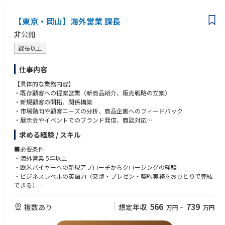
【東京・岡山】海外営業 課長
非公開
課長以上
仕事内容
【具体的な業務内容】
・既存顧客への提案営業（新商品紹介、販売戦略の立案）
・新規顧客の開拓、関係構築
・市場動向や顧客ニーズの分析、商品企画へのフィードバック
・展示会やイベントでのブランド発信、商談対応
・欧米新規卸先の開拓責任者
求める経験 / スキル
・スタッフの育成と業務設計
・新規施策（展示会・PR・コラボ等）の立案と実行
■必要条件
・チームマネジメント
・海外営業 5年以上
・欧米バイヤーへの新規アプローチからクロージングの経験
・ビジネスレベルの英語力（交渉・プレゼン・契約実務をおひとりで完結
できる）
・マネージメント経験3年以上（3人以上のチーム）
※前職の企業規模・職種は問わない
566
739
複数あり
想定年収
万円
~
万円
■歓迎条件