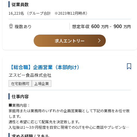
＜優遇条件＞
従業員数
□消費財メーカーでのPOS分析業務のご経験
□メーカーでのPOS分析業務のご経験
16,223名
（グループ合計 ※2023年12月時点）
□棚割りのご経験、資料作成のご経験
600
900
複数あり
想定年収
万円
~
万円
求人エントリー
【総合職】企画営業（本部向け）
ヱスビー食品株式会社
在宅勤務可
上場企業
仕事内容
■業務内容：
家庭用または業務用のいずれかの企画営業職として下記の業務をお任せ致
します。
適性と希望に応じて配属先を決定致します。
入社後は1～3か月程度を目安に現場でのOJTを中心に商談やプレゼンなど
サポート致します。
求める経験 / スキル