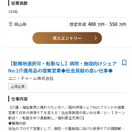
従業員数
・売場作りのサポートや、顧客からの要望・課題のヒアリング、対応
必要条件：普通自動車免許第一種
※出張頻度は担当エリアによりますが多くて月数回程度です。
284名
400
550
岡山県
想定年収
万円
~
万円
求人エントリー
【勤務地選択可・転勤なし】病院・施設向けシェア
No.1介護用品の提案営業◆社会貢献の高い仕事◆
ユニ・チャーム株式会社
上場企業
仕事内容
【介護・福祉業界に携わりたい方へ／国内市場シェアNo1ブランドの提案
営業で日本の排泄ケアを変える！社会貢献度の高いお仕事／Ｕ・Ｉターン
歓迎！／転居を伴う異動無し／福利厚生充実◎】
◆職務内容
当社のプロケア営業として、病院・介護施設に向けた排泄ケアの課題解決