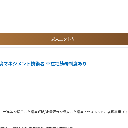
求人エントリー
境マネジメント技術者 ※在宅勤務制度あり
地モデル等を活用した環境解析/定量評価を導入した環境アセスメント、各種事業（
スメント）による脱炭素社会の実現に向けた開発事業の支援
河川等における自然再生、環境DNA等新技術の社会実装など