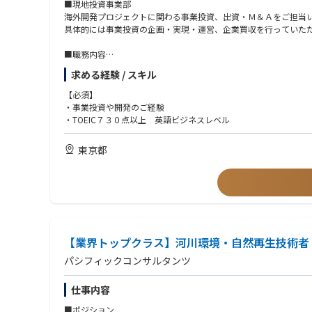
■現地投資事業部
海外開発プロジェクトに関わる事業投資、出資・Ｍ＆Ａをご担当
具体的には事業投資の企画・実現・運営、企業買収を行っていた
■職務内容
投資事業の拡大に伴い、投資案件の財務分析・事業性評価を担う
求める経験 / スキル
主な業務
【必須】
・投資案件の財務分析・財務モデリング
・事業投資や開発のご経験
・DCF、NPV、IRR等による事業性評価
・TOEIC７３０点以上 英語ビジネスレベル
・事業計画・収支計画の分析
・投資委員会・経営会議資料の作成
東京都
・デューデリジェンス支援
・市場・業界分析、投資実績モニタリング
現在ODA案件だけでなく、新規事業の推進にあたり投資事業を企
具体的には、以下のような案件に投資をしております。
【業界トップクラス】河川環境・自然再生技術者
■ブラジルにおけるグリーンアンモニア事業
ブラジルの窒素肥料の輸入依存度を低減し、穀物の安定生産を支
パシフィックコンサルタンツ
■インドネシアにおけるエビの陸上養殖事業
仕事内容
エビはインドネシアの海産物輸出品目で第一位となっております
しかしながら、養殖池の水質維持が難しく水質汚染での養殖量が
■ポジション