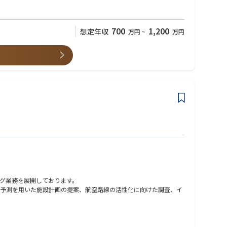
700
1,200
想定年収
万円
~
万円
グ業務を展開しております。
予測を用いた施設計画の提案、航空路線の活性化に向けた調査、イ
空港需要の変化に対して柔軟に対応いただける方 また空港案件で