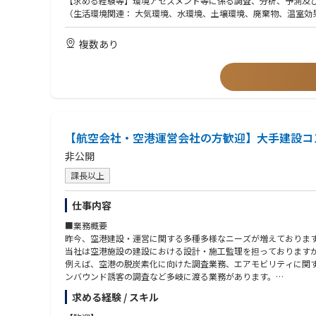
【求める経験等】環境アセスメント等に係る調査、分析、予測及
（生活環境関連： 大気環境、水環境、土壌環境、廃棄物、温室効
複数あり
【航空会社・空港運営会社の方歓迎】大手建設コ
非公開
課長以上
仕事内容
■業務概要
昨今、空港建設・運営に関する多種多様なニーズが増えておりま
当社は空港施設の建設における設計・施工監理を担っております
例えば、空港の脱炭素化に向けた調査業務、エアモビリティに関
ンバウンド誘客の調査など多岐に渡る業務があります。
なお、以前は空港民営化の調査業務の需要が多くあったりなど、
求める経験 / スキル
のさらなるニーズを見つけ出し事業提案できる方を募集いたしま