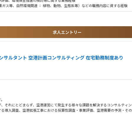
び評価、環境保全措置の検討等に関する業務経験
果ガス等、自然環境関連 ： 植物、動物、生態系等）などの職務内容に資する経験
求人エントリー
ンサルタント 空港計画コンサルティング 在宅勤務制度あり
す。
が、それにとどまらず、空港運営にて発生する様々な課題を解決するコンサルティン
する導入調査、空港拡張工事における採算性調査・事業評価、空港需要の予測・その
その時代のニーズに合わせて業務内容も変化していきます。コンサルタントとして、
す。