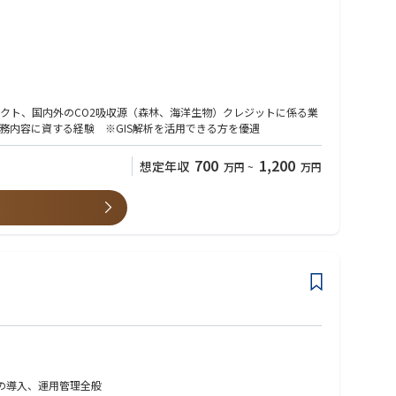
クト、国内外のCO2吸収源（森林、海洋生物）クレジットに係る業
内容に資する経験 ※GIS解析を活用できる方を優遇
には、そこに住む人々の暮らしがあります。
700
1,200
想定年収
万円
~
万円
フラの導入、運用管理全般