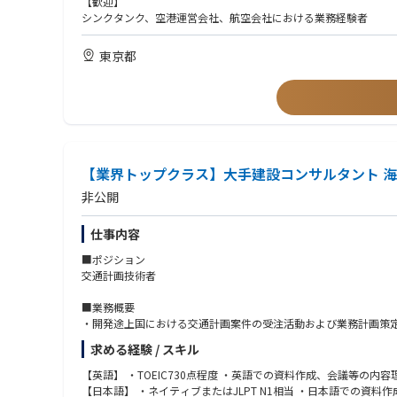
【歓迎】
シンクタンク、空港運営会社、航空会社における業務経験者
東京都
【業界トップクラス】大手建設コンサルタント 
非公開
仕事内容
■ポジション
交通計画技術者
■業務概要
・開発途上国における交通計画案件の受注活動および業務計画策
具体的には下記のような業務を行って頂きます。
求める経験 / スキル
①交通改善に向けた各種提案
【英語】 ・TOEIC730点程度 ・英語での資料作成、会議等
②交通調査、将来需要予測、戦略・計画策定、評価等
【日本語】 ・ネイティブまたはJLPT N1相当 ・日本語での