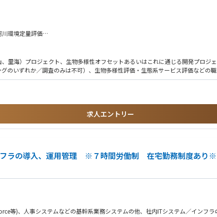
導入する事業に投資家として参画しています。
ていける方を募集しております。
河川環境定量評価
・計画策定・実装
a/
業の30 by 30貢献や自然系クレジットの創出等支援
、生物多様性価値評価等に係る研究・技術開発
山、里海）プロジェクト、生物多様性オフセットあるいはこれに通じる開発プロジェ
グのいずれか／調査のみは不可）、生物多様性評価・生態系サービス評価などの職務
つ複雑なプロジェクトを手掛けています。
世界銀行やアジア開発銀行等の国際機関、または民間企業などです。そして、その先
仲間を募集中です。
求人エントリー
業やM&Aにも積極的に取り組み、さらなる成長を続けています。
の給与水準を目指しています。
のライフスタイルに合わせた働き方を実現できます。
／インフラの導入、運用管理 ※７時間労働制 在宅勤務制度あり※
児休業取得率も80％*と近年上昇傾向にあります。（*2024年度実績）
しています。
esforce等)、人事システムなどの基幹系業務システムの他、社内ITシステム／イン