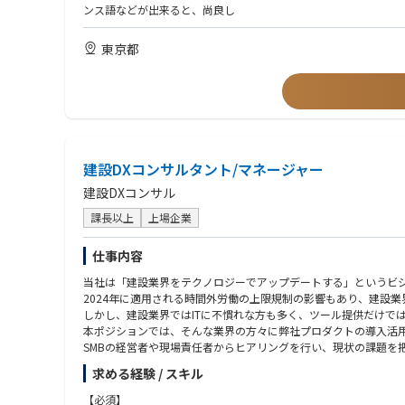
③発注者および現地政府機関、協力者等との協議
ンス語などが出来ると、尚良し
④調査報告書作成
※短期海外出張に行って頂きます。
東京都
建設DXコンサルタント/マネージャー
建設DXコンサル
課長以上
上場企業
仕事内容
当社は「建設業界をテクノロジーでアップデートする」というビ
2024年に適用される時間外労働の上限規制の影響もあり、建設
しかし、建設業界ではITに不慣れな方も多く、ツール提供だけで
本ポジションでは、そんな業界の方々に弊社プロダクトの導入活
SMBの経営者や現場責任者からヒアリングを行い、現状の課題を
また、経営戦略・DX戦略をDXコンサルチーム全体へ落とし込み
求める経験 / スキル
できる仕組みづくりを行っていただきます。
この伸びしろの多い巨大市場において、私たちと一緒にチャレン
【必須】