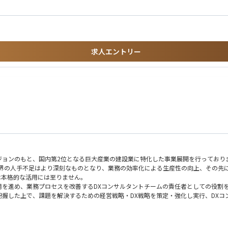
求人エントリー
ジョンのもと、国内第2位となる巨大産業の建設業に特化した事業展開を行っており
業界の人手不足はより深刻なものとなり、業務の効率化による生産性の向上、その先
は本格的な活用には至りません。
用を進め、業務プロセスを改善するDXコンサルタントチームの責任者としての役割
把握した上で、課題を解決するための経営戦略・DX戦略を策定・強化し実行、DX
、メンバーが顧客に対して高い水準で戦略を実行できる体制を構築することで、顧客
ジしていただける方をお待ちしています！