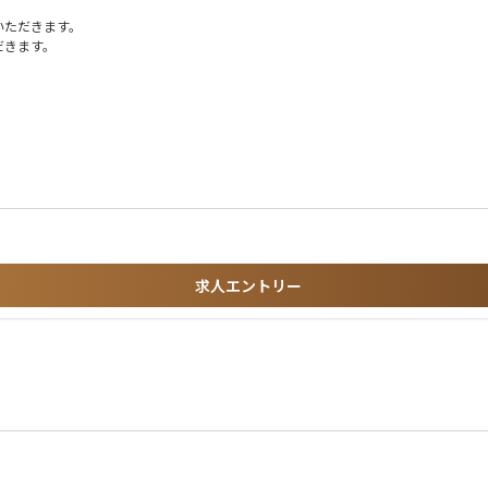
いただきます。
だきます。
体制を強化します。経営企画室長のもとで実務担当者を補佐し、将来的には投資判断
求人エントリー
業として行っております。
援。これにより日本の食糧安全保障にも寄与している。
。
減少しているという課題がございます。