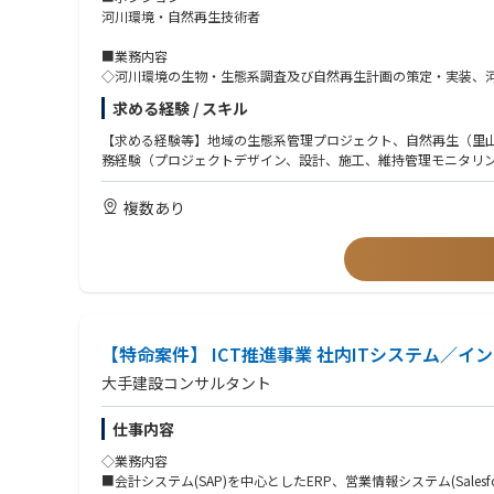
そこで日本の高度技術を用板循環養殖システムをインドネシアに
河川環境・自然再生技術者
■業務内容
今後も積極的に事業投資をし、新たな分野の開拓を一緒に目指し
◇河川環境の生物・生態系調査及び自然再生計画の策定・実装、
◇森林・里山・沿岸域（藻場等）の自然再生に係わる調査・分析
求める経験 / スキル
オリエンタルコンサルタンツグローバルHP https://ocglobal.jp/j
◇グリーンインフラ等NbS計画策定・実装支援、ESGを背景とした企
【会社の特長】
これらのガイドライン作成や生物多様性地域戦略策定等政策支援
【求める経験等】地域の生態系管理プロジェクト、自然再生（里
≪海外専門・開発コンサルタントのリーディングカンパニー≫
務経験（プロジェクトデザイン、設計、施工、維持管理モニタリン
長年にわたり培ってきたノウハウとネットワークで、国家規模か
主なクライアントは各国政府・機関、JICA等の国際協力機関、
複数あり
まだまだ受注残のプロジェクトがあり、事業拡大のため新たな
≪1957年に創業して以来、安定的に成長≫
売上・利益は過去最高を更新、安定した経営基盤に加え、新規事
また、4期連続ベースアップを実施しており、業界トップレベル
≪柔軟な働き方をサポート≫
フレックスタイム制や在宅勤務制度を導入しており、一人ひとり
【特命案件】 ICT推進事業 社内ITシステム
また、当社で働く社員の産休・育休後の復職率は100％、男性の育
大手建設コンサルタント
≪成長を続けるための制度≫
専門知識を深めるための研修制度や、資格取得支援制度が充実
仕事内容
◇業務内容
■会計システム(SAP)を中心としたERP、営業情報システム(Sal