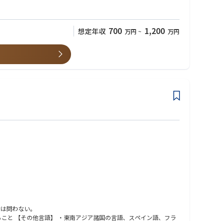
700
1,200
想定年収
万円
~
万円
力は問わない。
ること 【その他言語】 ・東南アジア諸国の言語、スペイン語、フラ