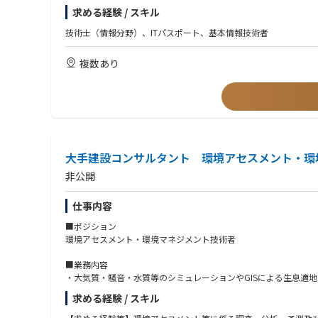
求める経験 / スキル
技術士（情報分野）、ITパスポート、基本情報技術者
複数あり
大手建設コンサルタント 環境アセスメント・環
非公開
仕事内容
■ポジション
環境アセスメント・環境マネジメント技術者
■業務内容
・大気質・騒音・水質等のシミュレーションやGISによる生息適
アセスメント
求める経験 / スキル
・各種事業による環境面へのプラス効果の検討（ポジティブアセ
・絶滅危惧種の生息域内保全・生息域外保全の計画策定及び実装、