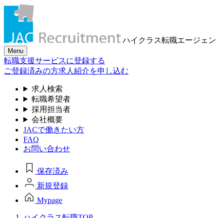
ハイクラス転職
エージェン
Menu
転職支援サービスに登録する
ご登録済みの方
求人紹介を申し込む
求人検索
転職希望者
採用担当者
会社概要
JACで働きたい方
FAQ
お問い合わせ
保存済み
新規登録
Mypage
ハイクラス転職TOP