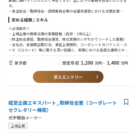
業務に携わっていたただく予定ですが、主に以下の業務を担当いただきま
る非常にやりがいの大きいポジションです。
す。
・自身の知識・経験を実経営の意思決定に適用し、会社の企業価値向上を
＜求める人物像・志向性＞
・株主総会・取締役会・諮問委員会等の会議体運営における法務支援
ダイレクトに牽引する経験は、プロフェッショナルとしての市場価値を飛
・ガバナンスの専門性を基盤に、企業経営視点、ならびに株主・資本市
・会社法、金融商品取引法、上場規則等に基づく法定開示書類の企画・作
求める経験 / スキル
躍的に高めます。
場・社員・地域社会などのステークホルダー視点で課題を構造化し、解決
成・管理
・取締役会室は少数精鋭の組織であり、一人ひとりの専門性に基づく裁量
策を提案できる方
・コーポレート・ガバナンスや内部統制システムに関する企画・運用
＜必須条件＞
と貢献度が大きく、経営のリアルな意思決定プロセスを間近で体感できる
・ガバナンスの諸課題を具体的な制度や仕組みに落とし込むことができる
・株主対応（議決権行使助言会社対応・株主提案対応等）における法務支
・上場企業の商事法務の実務経験（目安：5年以上）
環境です。
企画・構想力のある方
援
（株主総会運営、取締役会運営、株式実務のいずれかでリードした経験）
・リコーの経営の根幹であるガバナンスの健全化とESG戦略に直接関与
・客観的な数値や論理に基づき、経営陣に対しても忖度なく意見具申でき
・定款・株式関連規程等の整備・運用
・会社法、金融商品取引法、東証上場規則、コーポレートガバナンス・コ
し、企業価値向上を主導できる非常にやりがいのあるポジションです。
る高い責任感を持つ方
※会社の定める職務の範囲で今後変更となる可能性があります
ード（CGコード）等に関する深い知識と、実務における高度な適用スキ
・国内外の最新のガバナンス潮流を捉え、自社の仕組みに落とし込むとい
・機密性の高い情報を扱う中で、高い倫理観と透明性をもって行動できる
ル
う、専門性の高いクリエイティブな業務に携われます。
方
＜アピールポイント＞
・ガバナンス体制構築や開示対応など、上場企業特有の法務課題を解決し
1,200
1,400
東京都
想定年収
万円
~
万円
・経営層や社外役員と密に接する機会が多く、経営の意思決定プロセスを
・市場環境の変化に対し、常に最新のコーポレートガバナンスに関する理
・当社はガバナンス、特にCEOの選解任などで、資本市場において高い評
た経験
間近で体感しながらキャリアを磨くことができます。
論や規則、規制動向を自律的にキャッチアップする探求心の高い方
価を受けており、ご自身のキャリア形成に有効なスキル・経験を積むこと
・社内外ステークホルダー（役員、社外役員、関係部門、社外弁護士等）
・周囲との信頼関係を構築できるコミュニケーション力を持っている方
ができる役割・職場です。
求人エントリー
との調整のご経験
＜入社後のキャリアパス＞
・社内外の多様なステークホルダーや外部専門家と対等に渡り合い、信頼
・最高意思決定機関（取締役会）の運営に深く関与でき、法務の領域に留
・ビジネスレベルの英語力
・入社後は、取締役会室のコーポレートガバナンスエキスパートとして、
関係を構築できる高いコミュニケーション能力を持つ方
まらず経営視点・ガバナンス視点を実務を通じて獲得できます。
実務全般をリードしていただきます。
・取締役・社外役員・経営陣に対して、直接法的助言を行う機会が多く、
＜歓迎条件＞
・将来的には、組織マネージャー、またはガバナンス分野の専門家とし
事業会社の法務部門や弁護士事務所では携わることができないような、企
・上場企業の取締役会事務局、もしくはコーポレート・セクレタリー機能
て、社内の経営企画や経理・財務、投資関連等への異動も検討される範囲
経営企画エキスパート_取締役会室（コーポレート
業経営のリアルな意思決定プロセスに携わることができるポジションで
での実務経験
です。
す。
セクレタリー機能）
・事業会社の法務部門や経営企画部門で、コーポレート法務を幅広く担当
・上場企業としての高度なガバナンス整備を、経営と共に推進する経験
したご経験
＜働き方について＞
光学機器メーカー
は、キャリア価値が非常に高く、将来的なキャリアの幅も広がります（法
・ガバナンス改革（指名・報酬委員会の機能高度化、取締役会評価など）
準備期間を含め株主総会の時期（3～5月頃）は繁忙期となりますが、
務部門・ガバナンス関連部門への展開も可）。
や内部統制システムの構築・運用経験
上場企業
11月～1月を中心に閑散期となり、年間を通じて繁閑のメリハリがある環
・取締役会室は少数精鋭の組織であり、一人ひとりの裁量・貢献度が大き
・M&Aや組織再編等、会社法関連のプロジェクトのご経験
境です。