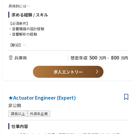
具体的には
・音響機器の音響解析、シミュレーション業務
求める経験 / スキル
・スピーカーをはじめとした音響製品の設計・開発
・試作、評価、検証、製品化までの開発業務
【必須条件】
・製品ごとに編成されるプロジェクトチームでの開発推進
・音響機器の設計経験
・関係部門と連携した仕様検討や技術課題の解決
・音響解析の経験
※入社後は、車両系新製品開発プロジェクトへ参画いただき、音響解析か
【歓迎】
ら製品化まで一貫して携わっていただきます。
Ansys・COMSOL等のシミュレーションソフトを使用した解析業務のご経
験
500
800
兵庫県
想定年収
万円
~
万円
【業界トップシェア製品の開発に携われる！】
同社はFA機器に付随する「表示灯」「回転灯」の分野で国内トップシェア
を誇り、パトカーの回転灯でも圧倒的な実績を持っています。また国内以
求人エントリー
外にも欧州・アジアを中心にグローバル展開も積極的に進めており、世界
中の製造現場や医療・福祉・官公庁など多様な分野で当社製品が活躍して
います。
★Actuator Engineer (Expert)
非公開
課長以上
外資系企業
仕事内容