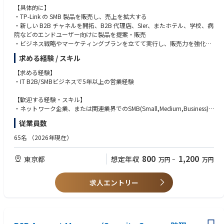
【具体的に】
-チームメンバー、パートナーに指導的役割ができ、後進の育成をした経験
・TP-Link の SMB 製品を販売し、売上を拡大する
-ナレッジ共有としてデリバリ内容やテクニカルナレッジのレポート作成・
・新しい B2B チャネルを開拓、B2B 代理店、SIer、またホテル、学校、病
発表経験
院などのエンドユーザー向けに製品を提案・販売
・ビジネス戦略やマーケティングプランを立てて実行し、販売力を強化す
る
求める経験 / スキル
【求める経験】
・IT B2B/SMBビジネスで5年以上の営業経験
【歓迎する経験・スキル】
・ネットワーク企業、または関連業界でのSMB(Small,Medium,Business)
経験がある
従業員数
・B2Bチャネルや顧客のリソースを持つ方を優遇
65名
（2026年現在）
800
1,200
東京都
想定年収
万円
~
万円
求人エントリー