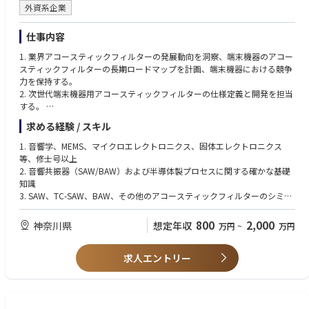
外資系企業
仕事内容
1. 業界アコースティックフィルターの発展動向を洞察、端末機器のアコー
スティックフィルターの長期ロードマップを計画、端末機器における競争
力を保持する。
2. 次世代端末機器用アコースティックフィルターの仕様定義と開発を担当
する。
求める経験 / スキル
1. Insights into the development trend of acoustic filters in the industry, p
lan long-term roadmaps for terminal device acoustic filters, and lead ter
1. 音響学、MEMS、マイクロエレクトロニクス、固体エレクトロニクス
minal device competitiveness;
等、修士号以上
2. Responsible for specification definition and development of next-gene
2. 音響共振器（SAW/BAW）および半導体製プロセスに関する確かな基礎
ration terminal device acoustic filters;
知識
3. SAW、TC-SAW、BAW、その他のアコースティックフィルターのシミュ
レーション、設計、製造における全工程の開発経験を有すること
4. 10年以上の長期にわたるアコースティックフィルター研究経験
800
2,000
神奈川県
想定年収
万円
~
万円
5. PA、LNA、RFスイッチなど、複数のRFFEキーブロックに精通しているこ
と
求人エントリー
6. マルチフィジックスのシミュレーションソフトウェアとRF評価設備に精
通していること
1. Master degree or above in acoustics, MEMS, microelectronics and solid
-state electronics, etc.;