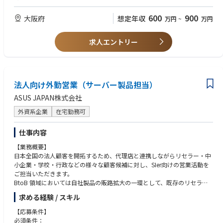
⑥ 開発チーム、及び部門マネジメント
知 識：カーボンナノチューブ、樹脂合成技術、塗装、印刷、無
【当ポジションへの期待】
機化学、生産管理、工程管理
600
900
大阪府
想定年収
万円
~
万円
入社後は各領域の様々な商品開発に必要なビジネス環境や塗料設計、塗装
や評価手法を経験とともに構築していただきます。
その後各プロジェクトの担当者として計画立案、塗料設計、チームのマネ
求人エントリー
ージメントなどを担当いただき、海外拠点との連携と技術交流、グローバ
ルビジネス拡大への貢献を担っていただくことを期待しています。商品開
発と市場導入だけでなく、新規技術の構築、社内技術報告、特許取得など
を通じ企画力や開発プロセスも併せて発揮していただきたいと考えていま
法人向け外勤営業（サーバー製品担当）
す。
ASUS JAPAN株式会社
外資系企業
在宅勤務可
仕事内容
【業務概要】
日本全国の法人顧客を開拓するため、代理店と連携しながらリセラー・中
小企業・学校・行政などの様々な顧客候補に対し、SIer向けの営業活動を
ご担当いただきます。
BtoB 領域においては自社製品の販路拡大の一環として、既存のリセラー
との関係構築だけではなく、新規顧客の開拓業務や定期的な深耕営業な
求める経験 / スキル
ど、様々な営業手法をご担当頂けます。
また BtoG 領域ではそれらに加えてより多くの入札案件を獲得するため、
【応募条件】
全国各地に飛び回って、リセラーの支店や営業所に訪問し、特定エリアや
必須条件：