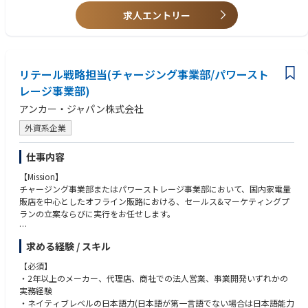
・チームワークを重視できる方を持つ方
求人エントリー
・試行錯誤しながら業務に取り組める方
・学ぶことに好奇心がある方
・トラブルシューティング能力、論理的思考力を持つ方
リテール戦略担当(チャージング事業部/パワースト
レージ事業部)
アンカー・ジャパン株式会社
外資系企業
仕事内容
【Mission】
チャージング事業部またはパワーストレージ事業部において、国内家電量
販店を中心としたオフライン販路における、セールス&マーケティングプ
ランの立案ならびに実行をお任せします。
【業務内容】
求める経験 / スキル
＊主な業務内容
・販売/市場データを基にした4P戦略の立案と実行
【必須】
・売上最大化に向けた既存法人顧客折衝、新規法人顧客との協業体制構築
・2年以上のメーカー、代理店、商社での法人営業、事業開発いずれかの
・物流オペレーションや在庫管理、カスタマーサポートを担う他チームと
実務経験
の協業
・ネイティブレベルの日本語力(日本語が第一言語でない場合は日本語能力