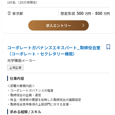
・入社後は、取締役会室のファイナンスエキスパートとして、評価・分析
扱えるコミュニケーション能力（読み書き・会話）
・ファイナンスや財務の専門性を基盤に、経営視点で課題を構造化し、解
165名
（2025年現在）
【担当製品】
の実務全般をリードしていただきます。
• 顧客視点を持ち、技術とビジネスの両面から価値を提供できる方
決策を提案できる方
サーバー、産業用PC、産業用マザーボード、AI PC、Mini-PC、シングルボ
・将来的には、組織マネージャー、ファイナンスの専門家として、社内の
・客観的な数値と論理に基づき、経営陣に対しても忖度なく意見具申でき
500
800
東京都
想定年収
万円
~
万円
ードコンピューターなど
経営企画や経理・財務、投資関連等への異動も検討される範囲です。
【歓迎】
る高い責任感を持つ方
公式ページ：ASUS IoTサイト
•サーバー、IoT製品（産業用PC、産業用マザーボード、AI PC、Mini-PC、
・機密性の高い情報を扱う中で、高い倫理観と透明性をもって行動できる
＜働き方について＞
シングルボードコンピューター）のFAE実務経験2年以上
方
求人エントリー
準備期間を含め株主総会の時期（3～5月頃）は繁忙期となりますが、
•産業用パソコンのオンサイトサポートの経験
・市場環境の変化に対し、常に最新のファイナンス理論や規則、規制動向
11月～1月を中心に閑散期となり、年間を通じて繁閑のメリハリがある環
•ハードウェア/ソフトウェア等のテクニカルサポート経験3年以上
を自律的にキャッチアップする探求心の高い方
境です。
•IT業界におけるハードウェア及びソフトウェア製品の知見と知識がある方
・周囲との信頼関係を構築できるコミュニケーション力を持っている方
•電波法、電気通信事業法、省エネ法、電安法などの知識
・社内外の多様なステークホルダーや外部専門家と対等に渡り合い、信頼
コーポレートガバナンスエキスパート_取締役会室
•IoT市場における技術支援やIT関連ハードウェア製品のリペア経験
関係を構築できる高いコミュニケーション能力を持つ方
（コーポレート・セクレタリー機能）
光学機器メーカー
上場企業
仕事内容
＜部署の業務内容＞
・コーポレートガバナンスの推進
・取締役会の企画・運営
・株主・投資家の要望を反映した取締役会の議題設定
・取締役会答申事項の上程部門に対する支援
・執行業務の監督実務／指摘事項のフォロー
求める経験 / スキル
・社外取締役のサポート