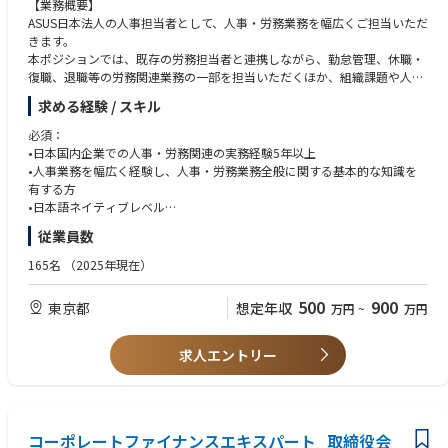
【業務概要】
ASUS日本法人の人事担当者として、人事・労務業務を幅広くご担当いただ
きます。
本ポジションでは、既存の労務担当者と連携しながら、勤怠管理、休職・
復職、退職等の労務関連業務の一部を担当いただくほか、組織課題や人事
課題の分析、人員配置・組織体制の検討、人事施策の企画・実行など、幅
求める経験 / スキル
広い人事業務に携わっていただきます。
また、経営層や各部門責任者と連携し、組織戦略や人材戦略の観点から、
必須：
組織・人員に関する課題を整理し、改善施策の企画・実行を推進していた
•日本国内企業での人事・労務関連の実務経験5年以上
だきます。PIP（Performance Improvement Plan）や組織改編、人員最適
•人事業務を幅広く経験し、人事・労務業務全般に関する基本的な知識を
化等の人事施策にも関わり、事業成長を支える戦略人事としてご活躍いた
有する方
だくことを期待しています。
•日本語ネイティブレベル
台湾本社や社内各部門とも連携しながら、日本法人の組織・人事課題に対
•英語ビジネス会話可能なレベル もしくは 中国語ビジネスレベル＋英語日
従業員数
して主体的に取り組み、幅広い人事経験を積むことができるポジションで
常会話レベル（読み書き聞き取り）
す。
165名
（2025年現在）
歓迎(Nice to have)：
【主な担当業務内容】
•組織人事、人事企画またはHRBPとしての実務経験
500
900
東京都
想定年収
万円
~
万円
人事業務全般・HR企画
•PIP（Performance Improvement Plan）、人員最適化に関する実務経験
•人事関連業務全般およびHR施策・制度の企画、運用、改善
•外資系企業またはグローバル企業での人事経験
•組織および人事課題の分析、課題解決に向けた施策の企画・実行
求人エントリー
•経営層および各部門責任者との連携による人事課題の解決支援
•人事関連データの分析および各種レポートの作成、台湾本社の人事部門
との連携およびHR関連プロジェクトへの参画
労務管理
コーポレートファイナンスエキスパート_取締役会