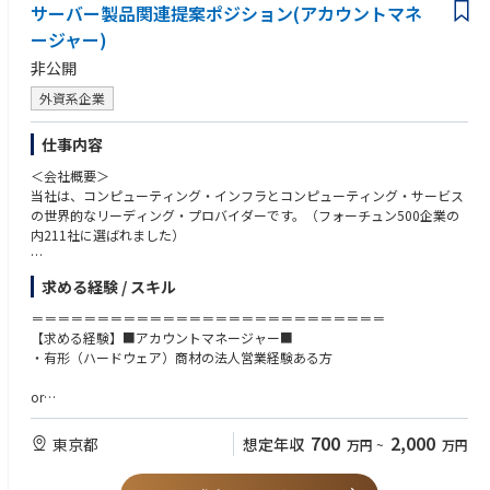
サーバー製品関連提案ポジション(アカウントマネ
2. Solid basic knowledge of acoustic resonator (SAW/BAW) and semicon
ージャー)
ductor process manufacturing;
3. Possess full-process development experience in the simulation, design
非公開
and manufacturing of SAW, TC-SAW, BAW and other acoustic filters;
4. Long-term focus on acoustic filter research experience for 10 years plu
外資系企業
s;
5. Familiar with more than one kind of RFFE key block such as PA, LNA, R
仕事内容
F switch, etc.;
6. Proficient in using multi-physics simulation software and RF test equip
＜会社概要＞
ment;
当社は、コンピューティング・インフラとコンピューティング・サービス
の世界的なリーディング・プロバイダーです。（フォーチュン500企業の
内211社に選ばれました）
＜主な業務内容・想定ポジション＞
求める経験 / スキル
日本市場における事業拡大に向け、サーバー製品をメインに、中長期的な
視点で顧客との関係構築を行い、ニーズの把握から最適なソリューション
＝＝＝＝＝＝＝＝＝＝＝＝＝＝＝＝＝＝＝＝＝＝＝＝＝＝＝
提案、導入支援まで一貫して携わっていただきます。
【求める経験】■アカウントマネージャー■
・有形（ハードウェア）商材の法人営業経験ある方
ご経験・強みに応じて、以下の役割を軸にご活躍いただくことを想定して
います。
or
・アカウントマネージャー（もしくはプリセールス）：主要顧客のアカウ
【求める経験】■プリセールス■
700
2,000
東京都
想定年収
万円
~
万円
ントマネジメントおよびビジネス拡大
・サーバー製品知識
・サーバー設定、操作の実務経験