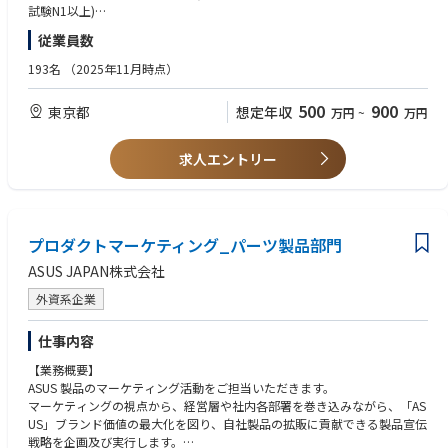
・展示台や什器の作成等の売り場改善業務
試験N1以上)
・製品開発チームへのセールス目線からの新製品・新機能開発提案
従業員数
【歓迎】
【仕事の魅力】
・BtoCビジネス、BtoBtoCビジネスに関連する経験
193名
（2025年11月時点）
外資のテックベンチャー企業でありながら日本法人の裁量が大きく、意思
・ベンチャー企業、スタートアップ企業での実務経験
決定のスピードも速いため、常に成長機会を得られる環境です。
・日常会話レベルの英語力（おおむねTOEIC600点以上、業務内で読み書
500
900
東京都
想定年収
万円
~
万円
リテール戦略は家電量販店などのパートナー企業へのセールス活動だけで
きができるレベル）
はなく、オフライン販路におけるマーケティングプランの立案などの戦略
業務まで、幅広く経験できる仕事です。
【求める人物像】
求人エントリー
・外部パートナーと長期的な関係性を築ける方
【組織の魅力】
・戦略/戦術、フレームワークを自ら考え実現に移せる方
アンカー・ジャパンは外資のテックベンチャー企業でありながら日本法人
・既成概念にとらわれず、目標から逆算し正しい道筋を考えられる方
の裁量が大きく、意思決定のスピードも速いため、ビジネスプロフェッシ
・困難な状況でも前向きにチャレンジを続けられる方
ョナルを目指すセルフスターターの方であれば、様々なスキルを身に付
プロダクトマーケティング_パーツ製品部門
・セルフスターターであり、自ら積極的に仕事を推進していける方
け、大きく成長することが出来る環境です。
・多国籍のチームとスムーズに協業できる方
ASUS JAPAN株式会社
コンサルティング、投資ファンド、総合ネット企業、ソフトウェア企業、
外資系メーカー出身者等、多様なバックグラウンドを持つメンバーが活躍
外資系企業
しています。
仕事内容
【業務概要】
ASUS 製品のマーケティング活動をご担当いただきます。
マーケティングの視点から、経営層や社内各部署を巻き込みながら、「AS
US」ブランド価値の最大化を図り、自社製品の拡販に貢献できる製品宣伝
戦略を企画及び実行します。