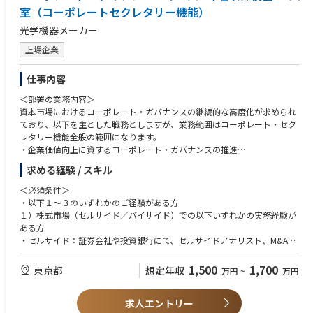
•既存の労務担当者と連携した労務関連業務の一部担当
室（コーポレートセクレタリー機能）
•勤怠管理、休職・復職、退職等に関する各種対応
光学機器メーカー
•従業員からの労務関連相談への対応および関係部署との調整
•労務関連業務における課題の把握および業務改善の推進
上場企業
組織・人員戦略
仕事内容
•事業戦略に基づく人員計画、人員配置および組織体制・組織編制の企
画・提案
＜部署の業務内容＞
•組織および人員に関する課題の分析、組織開発・人員最適化に向けた施
資本市場におけるコーポレート・ガバナンスの継続的な高度化が求められ
策の立案・実行
ており、以下を主とした職務としますが、業務範囲はコーポレート・セク
•組織改編等の組織・人事施策の企画・推進
レタリー機能全般の範囲になります。
•PIP（Performance Improvement Plan）等の人事施策への対応・推進
・企業価値向上に資するコーポレート・ガバナンスの推進
・株主・投資家の要望を反映した取締役会の企画・運営
求める経験 / スキル
・企業価値向上に向けた取締役会の取り組みの支援
・資本市場と取締役会の双方のコミュケーション支援
＜必須条件＞
・財務分析・企業価値評価による監督支援
・以下１～３のいずれかのご経験がある方
・執行との連携による重要経営課題への対応
１）株式市場（セルサイド／バイサイド）での以下いずれかの実務経験が
・IR/SR部門との連携、適切な情報開示
ある方
・セルサイド：証券会社や投資銀行にて、セルサイドアナリスト、M&Aア
【職務内容】
ドバイザリー、経営再建・企業価値向上支援等を通じた企業価値の分析・
コーポレートファイナンス領域のエキスパートとして、以下の実現のため
評価・提案の実務経験
1,500
1,700
東京都
想定年収
万円
~
万円
コーポレート・セクレタリー機能として推進いただきます。
・バイサイド：機関投資家、投資ファンド（上場企業投資のほか、プライ
・ファイナンスの専門性および投資家視点から、取締役会室の機能全般に
ベート・エクイティファンド含む）、投資信託会社、生命保険会社、損害
関わり、企業価値向上の成果につなげていく。
求人エントリー
保険会社等においてファンドマネージャー、アナリスト、投資担当者とし
・コーポレートセクレタリーの支援を主導し、コーポレート・セクレタリ