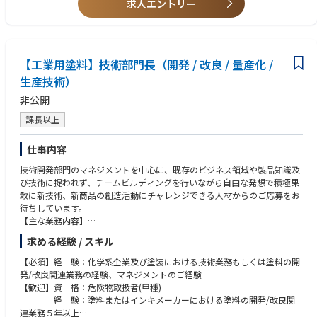
＜会社特徴＞
求人エントリー
・RHEL (RedHat 企業版）、VMware、HCIに関するスキル
日本市場は現在も順調に成長を続けており、事業拡大フェーズならではの
＝＝＝＝＝＝＝＝＝＝＝＝＝＝＝＝＝＝＝＝＝＝＝＝＝＝＝
裁量とチャンスがあります。
個々の経験・スタイル・強みを尊重する風土があり、主体的に考え行動で
【共通する歓迎スキル】
きる環境で、ご自身の能力を最大限発揮していただけます。
・サーバー、ストレージ、IT、コンピューティング関連業界経験
【工業用塗料】技術部門長（開発 / 改良 / 量産化 /
また、将来的なキャリアパスも多様で、営業・技術いずれの方向でも専門
・IT、インターネット、キャリア通信関連業界、教育機関、大学関連もし
性を高めていける点が大きな魅力です。
生産技術）
くは科学機関関連の人脈がある方は優遇
非公開
課長以上
仕事内容
技術開発部門のマネジメントを中心に、既存のビジネス領域や製品知識及
び技術に捉われず、チームビルディングを行いながら自由な発想で積極果
敢に新技術、新商品の創造活動にチャレンジできる人材からのご応募をお
待ちしています。
【主な業務内容】
① カーボンニュートラル社会実現に貢献する塗料開発業務（開発から量
求める経験 / スキル
産化まで）
② 新規市場及び既存市場における商品開発のための企画立案、要求品質
【必須】経 験：化学系企業及び塗装における技術業務もしくは塗料の開
の確認と商品設計など
発/改良関連業務の経験、マネジメントのご経験
③ 開発商品の国内外市場導入（海外拠点への技術移管対応含む）
【歓迎】資 格：危険物取扱者(甲種)
④ 開発技術の環境貢献度合いの可視化活動（LCA策定）
経 験：塗料またはインキメーカーにおける塗料の開発/改良関
⑤ テクニカルサービス（顧客要望の対応、塗料施工現場対応など）
連業務５年以上