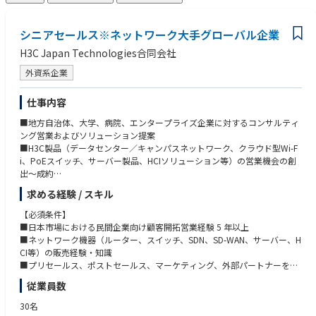
シニアセールス※ネットワーク大手グローバル企業
H3C Japan Technologies合同会社
外資系企業
仕事内容
■地方自治体、大学、病院、エンタープライズ企業に対するコンサルティ
ング営業およびソリューション提案
■H3C製品（データセンター／キャンパスネットワーク、クラウド型Wi-F
i、PoEスイッチ、サーバー製品、HCIソリューション等）の営業機会の創
出〜成約
■顧客キーパーソンとの関係構築・維持
求める経験 / スキル
■パートナーマネージャーやセールスエンジニアチームと連携したアカウ
ント戦略の策定・実行
【必須条件】
■顧客課題やニーズの把握およびソリューション提案
■日本市場における民間企業向け顧客開拓営業経験 5 年以上
■担当地域・指名アカウントに基づくマーケティングプランの立案・実施
■ネットワーク機器（ルーター、スイッチ、SDN、SD-WAN、サーバー、H
CI等）の販売経験・知識
■プリセールス、ポストセールス、マーケティング、外部パートナーを含
む、クロスファンクショナルチームを主導できるリーダーシップ
従業員数
■契約・再販プロセスにおけるエンドユーザーの要件定義の実務経験
30名
【歓迎条件】