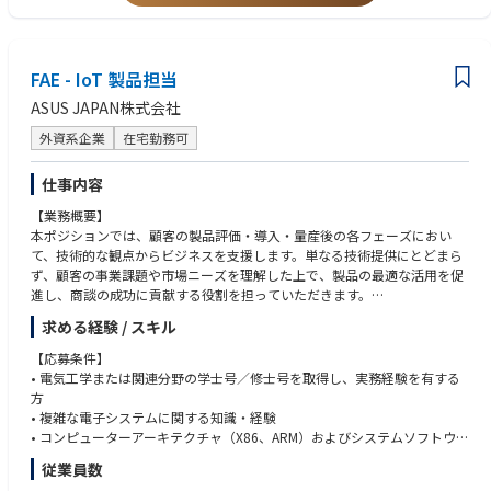
て、上場企業・投資先企業に対する企業価値の分析・評価、投資判断、エ
ー機能および取締役会室機能の高度化を図る。
ンゲージメントの実務経験
・株主をはじめとしたステークホルダーの期待や懸念を的確に反映し、ガ
２）会計系コンサルティングファーム、投資銀行、FAS（ファイナンシャ
バナンスや経営の意思決定に反映していく。
ル・アドバイザリー・サービス）等での企業価値評価（バリュエーショ
FAE - IoT 製品担当
・経営力強化につながる監督機能の高度化を図る。
ン）、財務デューデリジェンス、M&Aアドバイザリー、事業再生・企業価
値向上支援等の実務経験
ASUS JAPAN株式会社
※会社の定める職務の範囲で今後変更となる可能性があります
３）上場企業での経理・財務部門において投資管理、企業価値分析、ROIC
外資系企業
在宅勤務可
経営・資本効率管理の実務経験
＜アピールポイント＞
・上場企業・投資先に対する企業価値の分析・評価をもとにした、ファイ
・当社はガバナンス、特にCEOの選解任などで、資本市場において高い評
ナンスに関するアドバイスや提案のご経験
仕事内容
価を受けており、ご自身のキャリア形成に有効なスキル・経験を積むこと
・資本政策、財務戦略、キャッシュ・アロケーション、ROIC経営、投資回
【業務概要】
ができる役割・職場です。
収等に携わり事業改善をした経験
本ポジションでは、顧客の製品評価・導入・量産後の各フェーズにおい
・最高意思決定機関（取締役会）の審議に直結する、資本政策やM&A等の
て、技術的な観点からビジネスを支援します。単なる技術提供にとどまら
経営の根幹に関わる案件をファイナンスの砦として評価・提案できる非常
＜歓迎条件＞
ず、顧客の事業課題や市場ニーズを理解した上で、製品の最適な活用を促
にやりがいの大きいポジションです。
・M&A等アドバイザリー業務、証券アナリスト、投資銀行、コンサルティ
進し、商談の成功に貢献する役割を担っていただきます。
・自身のファイナンス理論を実経営の意思決定に適用し、会社の企業価値
ングファームなどでの実務経験
向上をダイレクトに牽引する経験は、プロフェッショナルとしての市場価
・上場事業会社の経理・財務部門の部門長またはマネジメント経験
求める経験 / スキル
【主な担当業務内容】
値を飛躍的に高めます。
・全社レベルの経営プロジェクト（M&A、事業・資産売却撤退、新規事業
• 顧客による製品評価・導入時および量産後の技術支援
・取締役会室は少数精鋭の組織であり、一人ひとりの専門性に基づく裁量
【応募条件】
開発など）を主導（PJリーダー等）した経験
• 顧客の課題を技術的・ビジネス的に分析し、台湾本社のエンジニアと連
と貢献度が大きく、経営のリアルな意思決定プロセスを間近で体感できる
• 電気工学または関連分野の学士号／修士号を取得し、実務経験を有する
・事業会社における企業価値算定や財務・会計デューデリジェンスの経験
携して対応
環境です。
方
・ビジネスレベルの英語力
• 製品検証試験の調整および試験報告書の作成
・ご自身でタイムマネジメントを行いながらフレキシブルに働くことがで
• 複雑な電子システムに関する知識・経験
・会計士、DBA、MBA、FP、CMA（協会認定アナリスト）中小企業診断
• 顧客、販売代理店、社内スタッフへの技術トレーニングおよびサポート
きる環境があります。
• コンピューターアーキテクチャ（X86、ARM）およびシステムソフトウ
士、のいずれかがあれば尚可
• 顧客訪問による技術支援および営業活動の補佐
ェア（Windows、Linux、Android など）に関する理解
従業員数
• 展示会・イベントにおける技術営業支援 など
＜入社後のキャリアパス＞
• 日本語に加え、英語または中国語での技術的な内容をビジネスレベルで
＜求める人物像・志向性＞