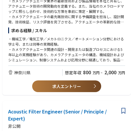
・カメラアクチュエータ業界の最新技術および製品情報を本社と共有し、
アクチュエータ技術の開発動向を定義する。また、当社のカメラロードマ
ップと照らし合わせ、技術的な方策を事前に策定・展開する。
・カメラアクチュエータの最先端技術に関する予備調査を担当し、設計開
発、技術検証、リスク評価を完了させる。アクチュエータの革新的な技術
的強みを拡大し、製品およびプロジェクトの要件を満たす。
求める経験 / スキル
・プロジェクトチームと連携し、カメラアクチュエータの技術プロジェク
ト計画および体系的な検証計画を策定する。設計の初期段階で設計および
・機械工学／電気工学／メカトロニクス／オートメーション分野における
工程上の課題を解決し、製品の全体的な品質を最適化するとともに、プロ
学士号、または同等の実務経験。
ジェクトを期日通りに完了させ、様々なプロジェクトリスクを回避・解決
・カメラアクチュエータ関連の設計・開発または製造プロセスにおける5
する。
年以上の実務経験があり、カメラアクチュエータの構造、機械設計および
・アクチュエータ／モジュールサプライヤーやパートナーと連携し、製造
シミュレーション、制御システムおよび応用分野に精通しており、製品レ
プロセスを最適化するとともに、製品
ベルのシステム思考力およびイノベーション能力を有すること。
開発中に発生する課題を解決する。
・閉ループ制御および減衰システムの設計経験とリスク特定能力を有する
800
2,000
神奈川県
想定年収
万円
~
万円
こと。以下のハイエンドカメラアクチュエータについて、少なくとも2件
の開発・設計経験を有すること：ボールガイドOIS、フォールドアクチュ
求人エントリー
エータ、SMAアクチュエータ、ピエゾアクチュエータ、新形態OISなど。
・CCMモジュール、レンズ、CMOSイメージセンサー、および回路基板に
関する深い理解があることが望ましい。
・優れたコミュニケーション能力、時間管理能力、および卓越したチーム
ワーク能力を有すること。
Acoustic Filter Engineer (Senior / Principle /
Expert)
非公開