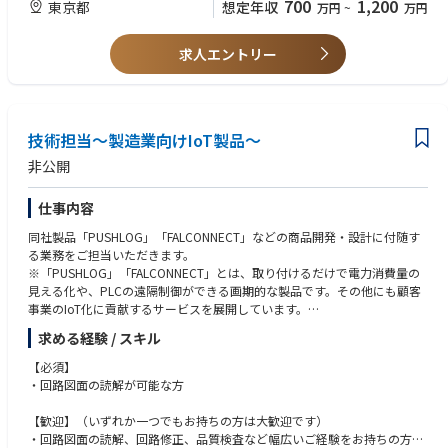
700
1,200
東京都
想定年収
万円
~
万円
求人エントリー
技術担当～製造業向けIoT製品～
非公開
仕事内容
同社製品「PUSHLOG」「FALCONNECT」などの商品開発・設計に付随す
る業務をご担当いただきます。
※「PUSHLOG」「FALCONNECT」とは、取り付けるだけで電力消費量の
見える化や、PLCの遠隔制御ができる画期的な製品です。その他にも顧客
事業のIoT化に貢献するサービスを展開しています。
求める経験 / スキル
【仕事内容】
・アナログ回路設計（カスタマイズが中心 ※将来的には新製品開発設計
【必須】
もお任せします）
・回路図面の読解が可能な方
・国内外注協力工場への設計図面を基にした製造指示、製造マニュアルの
提案、品質指導
【歓迎】（いずれか一つでもお持ちの方は大歓迎です）
・国内外注協力工場からの納品物における、検査（オシロスコープ等を使
・回路図面の読解、回路修正、品質検査など幅広いご経験をお持ちの方、