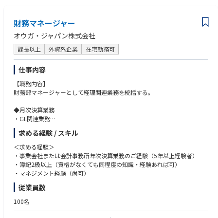
交流イベント会、企業向けの内覧会、製品勉強会などの策定と実行と予算
管理
• パートナー企業（Microsoft、Google、AMD、Intel、NVIDIA など）と定
財務マネージャー
期会議の実施：年間や四半期の中長期のマーケティング戦略の展開、ファ
オウガ・ジャパン株式会社
ンド獲得、コラボレーション提案
• ゲーム会社やコンテンツ会社やアプリケーション会社とのコラボレーシ
課長以上
外資系企業
在宅勤務可
ョン企画と実施
仕事内容
【担当製品】
ノートパソコン、デスクトップパソコン、ポータブルゲーム機
【職務内容】
※担当製品は、経験や適性に応じて入社後に決定されます。
財務部マネージャーとして経理関連業務を統括する。
◆月次決算業務
・GL関連業務
・固定資産・在庫管理
求める経験 / スキル
・売掛金・買掛金関連業務統括管理
・予実管理
＜求める経験＞
・月次/四半期/年次財務諸表作成
・事業会社または会計事務所年次決算業務のご経験（5年以上経験者）
・財務分析
・簿記2級以上（資格がなくても同程度の知識・経験あれば可）
・業務改善関係(システム整備、規程整備等)
・マネジメント経験（尚可）
従業員数
◆都度対応業務
・年度決算対応；税理士とのやり取り
100名
・監査法人対応
・銀行（金融機関）対応