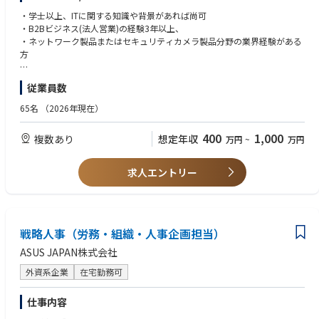
テムインテグレーターの開拓、B2B販売拡大への取り組み（コールドコー
・学士以上、ITに関する知識や背景があれば尚可
ル、メール連絡、会議での問い合わせなど）。
・B2Bビジネス(法人営業)の経験3年以上、
・中小企業向け製品の販売力強化を目的とした、関連するB2Bイベント、
・ネットワーク製品またはセキュリティカメラ製品分野の業界経験がある
活動、またはプログラムのサポート。
方
・上記以外のB2Bビジネスに関連する業務
【求める人物像】
従業員数
・積極的で、効率性があり、物事を積極的に考え、新しい挑戦を好み、常
に学び、向上心がある方
65名
（2026年現在）
400
1,000
複数あり
想定年収
万円
~
万円
求人エントリー
戦略人事（労務・組織・人事企画担当）
ASUS JAPAN株式会社
外資系企業
在宅勤務可
仕事内容