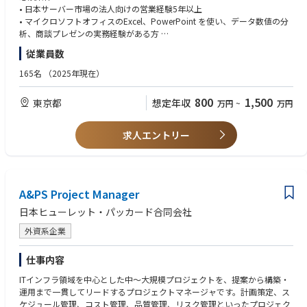
都府県に特化した深耕営業もできます。
• 日本サーバー市場の法人向けの営業経験5年以上
商談の内容によって、会社全体の売上向上に貢献でき、自分の営業スキル
• マイクロソフトオフィスのExcel、PowerPoint を使い、データ数値の分
アップもでき、非常にやりがいのある仕事です。
析、商談プレゼンの実務経験がある方
• 販売戦略の立案及び実行、販売数の予測の実務経験がある方
従業員数
【主な担当業務内容】
• マージン構造への理解、定量・定性情報に基づく分析能力がある方
• 全国のリセラーと中小企業への営業活動（製品企画、売上計画、販売予
• サーバー製品、もしくはパソコン及びパソコンパーツ製品への高い興味
165名
（2025年現在）
測の提案など）
や関心がある
• リセラーの全国拠点の支店や営業所と定期出張訪問の実施：年間＞四半
800
1,500
東京都
想定年収
万円
~
万円
期＞月＞週の中長期の販売戦略の策定、入札案件の管理、納期の管理と提
歓迎条件（Nice to have）：
案 • 拡販に向けて製品説明、価格管理、リベートプログラム、利益マージ
• パソコンメーカーにおいて直販及び間接販売等の営業経験がある方
ンの策定及び運用
• 英語または中国語でのコミュニケーション能力がある方
求人エントリー
• 自社内のプロダクトマネジメント部及びマーケティング部と連携しなが
• パソコン業界もしくはIT製品での勤務経験がある方
ら、製品の勉強会、内覧会、展示会等の開催と展開（例：EDIX（教育総合
展））
• 代理店の営業担当と商談し、製品展開の企画、製品規格の選定、販促提
案の実施
A&PS Project Manager
• 代理店及びリセラーの販売実績及び在庫、ビジネスチャネル整理などの
日本ヒューレット・パッカード合同会社
管理
• 代理店、リセラー、中小企業、学校、政府もしくはSierなどの顧客からの
外資系企業
問合せ対応
• 自社内のカスタマーサービス部と連携しながら、トラブルシューティン
仕事内容
グ対応
ITインフラ領域を中心とした中〜大規模プロジェクトを、提案から構築・
【担当製品】
運用まで一貫してリードするプロジェクトマネージャです。計画策定、ス
サーバー本体、サーバー用のマザーボード、サーバー用のビデオカード、
ケジュール管理、コスト管理、品質管理、リスク管理といったプロジェク