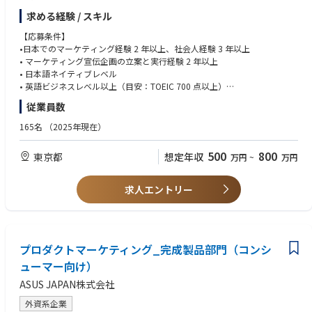
求める経験 / スキル
競合製品及び市場分析に基づく、STP策定から、製品コンセプト戦略の設
計、予算管理、パートナー企業や各種コンテンツ会社とのコラボ企画、新
【応募条件】
製品発表会、店舗のローンチイベントなどまで一気通貫で幅広く実施し、
•日本でのマーケティング経験 2 年以上、社会人経験 3 年以上
自社製品の宣伝活動の牽引をお任せします。
• マーケティング宣伝企画の立案と実行経験 2 年以上
• 日本語ネイティブレベル
また、海外本社との折衝でASUS製品の日本ローカライズ化の業務が多く
• 英語ビジネスレベル以上（目安：TOEIC 700 点以上）
あり、英語の語学力を活かせたい方にとってやりがいのある仕事です。
従業員数
歓迎：
【主な担当業務内容】
• 法人向けの IT 関連商材のマーケティング企画の実務経験がある方
165名
（2025年現在）
• 常に最新の市場トレンドと競合情報を分析し、市場を細分化し、顧客タ
• パソコン業界もしくは IT 業界での勤務経験がある方
ーゲットを定め、競合との差別化を図るSTP戦略の策定と実行
• パソコン及びパソコンパーツ製品の知識、もしくはパソコンゲームやパ
500
800
東京都
想定年収
万円
~
万円
• 自社内のプロダクトマネージャーと営業部と連携しながら、GTM（Go t
ソコンガジェットへ
o Market）のマーケティング戦略の立案と実行 （例：製品カタログや販促
の高い興味や関心がある方
POPのプロデュース、オンライン＆オフラインの広告展開、SNS キャンペ
• 外資系企業での勤務経験者
求人エントリー
ーン企画、量販店内の ASUS コーナー設計と展開（shop-in-shop）など）
• コンシューマー向けの大型新製品発表会、大型展示会、ASUSファンとの
交流イベント会、企業向けの内覧会、製品勉強会などの策定と実行と予算
管理
• パートナー企業（Microsoft、Google、AMD、Intel、NVIDIA など）と定
プロダクトマーケティング_完成製品部門（コンシ
期会議の実施：年間や四半期の中長期のマーケティング戦略の展開、ファ
ューマー向け）
ンド獲得、コラボレーション提案
ASUS JAPAN株式会社
• ゲーム会社やコンテンツ会社やアプリケーション会社とのコラボレーシ
ョン企画と実施
外資系企業