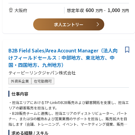
用）
またはそういった業務範囲に興味をお持ちの方。
・部材選定、発注など
600
1,000
大阪府
想定年収
万円
~
万円
求人エントリー
B2B Field Sales/Area Account Manager（法人向
けフィールドセールス：中部地方、東北地方、中
国・四国地方、九州地方）
ティーピーリンクジャパン株式会社
外資系企業
在宅勤務可
仕事内容
・担当エリアにおけるTP-LinkのB2B販売および顧客開拓を支援し、担当エ
リアの顧客販売を担当します。
・B2B販売チームと連携し、担当エリアのディストリビューター、パート
ナー、またはSIの維持および営業業務のサポートを担当し、販売拡大を目
指します（会議、トレーニング、イベント、マーケティング提案、販売資
料の配布など）。
求める経験 / スキル
・担当エリアの新規チャネル、新規B2Bディストリビューター、新規シス