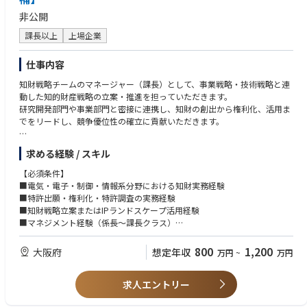
・当社はガバナンス、特にCEOの選解任などで、資本市場において高い評
・経営層としての海外駐在経験
非公開
価を受けており、ご自身のキャリア形成に有効なスキル・経験を積むこと
・事業部門長または関連会社社長経験
ができる役割・職場です。
・ビジネスレベルの英語力
課長以上
上場企業
・最高意思決定機関（取締役会）の審議に直結する、資本政策やM&A等の
・MBA、中小企業診断士、のいずれかがあれば尚可
経営の根幹に関わる案件を経営企画分野の砦として評価・提案できる非常
仕事内容
にやりがいの大きいポジションです。
＜求める人物像・志向性＞
・自身の経営企画分野で培った知識・経験を実経営の意思決定に適用し、
・経営企画に関わる専門性を基盤に、経営視点で課題を構造化し、解決策
知財戦略チームのマネージャー（課長）として、事業戦略・技術戦略と連
会社の企業価値向上をダイレクトに牽引する経験は、プロフェッショナル
を提案できる方
動した知的財産戦略の立案・推進を担っていただきます。
としての市場価値を飛躍的に高めることができます。
・客観的な論理や事例に基づき、経営陣に対しても忖度なく意見具申でき
研究開発部門や事業部門と密接に連携し、知財の創出から権利化、活用ま
・取締役会室は少数精鋭の組織であり、一人ひとりの専門性に基づく裁量
る高い責任感を持つ方
でをリードし、競争優位性の確立に貢献いただきます。
と貢献度が大きく、経営のリアルな意思決定プロセスを間近で体感できる
・機密性の高い情報を扱う中で、高い倫理観と透明性をもって行動できる
環境です。
方
【具体的な業務】
求める経験 / スキル
・事業会社の経営企画部門では携わることができないような、トップ企業
・市場環境の変化に対し、常に最新の経営戦略に関わる情報、他社動向、
・知財活用による事業価値向上施策の企画・推進
を経験した社外取締役と直接コミュニケーションをとりながら取締役会の
市場の潮流を自律的にキャッチアップする探求心の高い方
・知財戦略グループの組織マネジメントおよびメンバー育成
【必須条件】
サポートができるポジションです。
・リーダーシップを持ち、周囲との信頼関係を構築できるコミュニケーシ
・中長期事業戦略に基づく知財戦略の立案・推進
■電気・電子・制御・情報系分野における知財実務経験
・ご自身でタイムマネジメントを行いながらフレキシブルに働くことがで
ョン力を持っている方
・国内外における特許出願・権利化および知財ポートフォリオ管理
■特許出願・権利化・特許調査の実務経験
きる環境があります。
・社内外の多様なステークホルダーや外部専門家と対等に渡り合い、信頼
・新製品開発における知財リスク分析およびクリアランス業務
■知財戦略立案またはIPランドスケープ活用経験
関係を構築できる高いコミュニケーション能力を持つ方
・他社とのライセンス交渉、共同開発案件における知財対応
■マネジメント経験（係長～課長クラス）
＜入社後のキャリアパス＞
・海外拠点や外部特許事務所との連携・マネジメント 等
■ビジネスレベルの英語力
・入社後は、取締役会室の経営企画分野エキスパートとして、評価・分析
800
1,200
大阪府
想定年収
万円
~
万円
の実務全般をリードしていただきます。
・将来的には、組織マネージャー、経営企画の専門家として、社内の経営
企画や事業企画、投資関連等への異動も検討される範囲です。
求人エントリー
＜働き方について＞