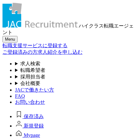
ハイクラス転職
エージェ
ント
Menu
転職支援サービスに登録する
ご登録済みの方
求人紹介を申し込む
求人検索
転職希望者
採用担当者
会社概要
JACで働きたい方
FAQ
お問い合わせ
保存済み
新規登録
Mypage