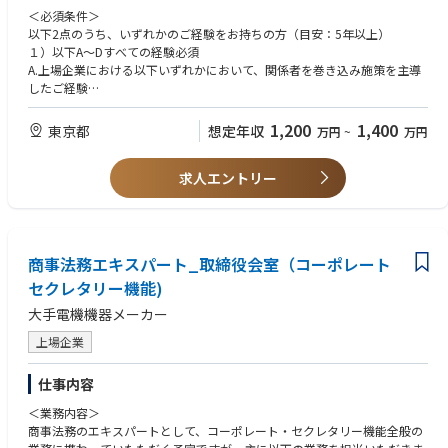
・執行との連携による重要経営課題への対応
＜必須条件＞
・IR/SR部門との連携、適切な情報開示
以下2点のうち、いずれかのご経験をお持ちの方（目安：5年以上）
１）以下A～Dすべての経験必須
【職務内容】
A.上場企業における以下いずれかにおいて、関係者を巻き込み施策を主導
資本市場におけるコーポレート・ガバナンスの継続的な高度化が求められ
したご経験
ており、以下を主とした職務としますが、業務範囲はコーポレート・セク
・コーポレートガバナンスに関わる業務に何等か携わったご経験
レタリー機能全般の範囲になります。
・法務、経営企画いずれかの部門での実務経験
1,200
1,400
東京都
想定年収
万円
~
万円
・コーポレートガバナンスの方針、機関・制度設計、体制に関する企画・
B.取締役会の企画・運営に関するご経験
提案
C.以下ご知見を持ってコーポレート関連業務に携わられたご経験
・ガバナンスの実効性向上にむけた方針の策定、制度・運営プロセスの改
求人エントリー
・会社法、東証上場規則、コーポレートガバナンス・コード（CGコー
革・推進
ド）に関するご知見
・取締役会議長や筆頭社外取締役、その他取締役に対するサポート
・内部監査、内部統制、リスクマネジメントなど、経営管理分野全般に関
・取締役会や諮問委員会への上程議案に対する、ガバナンス視点でのチェ
する基礎的なご知見
ック・指導
D.招集通知、コーポレートガバナンス報告書、有価証券報告書等の策定実
商事法務エキスパート_取締役会室（コーポレート
・CEOおよび取締役兼務執行役員の実績評価プロセスの運営と透明性の担
務のご経験
保
セクレタリー機能)
・国内外のガバナンス潮流の調査・分析および社内への発信・展開
２）コンサルティングファームにてコーポレート機能関連業務のプロジェ
大手電機機器メーカー
・他部門へのガバナンス支援および専門家（エキスパート）の育成
クトに主担当として携わられたご経験
・戦略コンサルタント等の外部専門家との、高度な知見に基づく協議
上場企業
＜歓迎条件＞
※会社の定める職務の範囲で今後変更となる可能性があります
・上場企業の本社部門（経営企画、法務、内部監査等）に在籍したご経験
仕事内容
・機関設計の変更や諮問委員会の立ち上げ、構成の変更など、上場企業の
＜アピールポイント＞
ガバナンスに関わるプロジェクトのご経験
＜業務内容＞
・最高意思決定機関（取締役会）の審議に直結する、機関設計や取締役会
・MBA中小企業診断士など、企業経営に関わる学位、資格等の保有者
商事法務のエキスパートとして、コーポレート・セクレタリー機能全般の
の運営企画等の根幹に関わる案件をガバナンスの砦として評価・提案でき
・ビジネスレベルの英語力があれば尚可