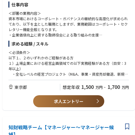
い環境です。
・弁護士資格（国内または海外）があれば尚可
仕事内容
・ご自身でタイムマネジメントを行いながらフレキシブルに働くことがで
きる環境があります。
＜求める人物像＞
＜部署の業務内容＞
・商事法務の専門性を基盤に、経営視点で課題を構造化し、解決策を提案
資本市場におけるコーポレート・ガバナンスの継続的な高度化が求められ
＜入社後のキャリアパス＞
できる方
ており、以下を主とした職務としますが、業務範囲はコーポレート・セク
・入社後は、取締役会室の法務エキスパートとして、取締役会室の法務運
・機密性の高い情報を扱う中で、高い倫理観と透明性をもって行動できる
レタリー機能全般となります。
営全般をリードしていただきます。
方
・企業価値向上に資する取締役会による取り組みの支援
・将来的には、組織マネージャー、社内の法務部門など関連部門への人事
・社外役員・経営幹部など多様なステークホルダーと、信頼関係を構築で
・企業価値向上に資するコーポレート・ガバナンスの推進
求める経験 / スキル
異動も検討される範囲です。
きるコミュニケーション力
・経営戦略の評価・および監督の支援
・経営判断の背景を理解しつつ、法務として独立した立場から助言できる
・株主・投資家の要望を反映した取締役会の企画・運営
＜必須条件＞
＜働き方について＞
方
・執行との連携による重要経営課題への対応
以下１、２のいずれかのご経験がある方
準備期間を含め株主総会の時期（3～5月頃）は繁忙期となりますが、
・新制度やガバナンス潮流（コーポレートガバナンス・コードなど）を学
１）上場企業における経営企画領域での以下実務経験がある方（目安：3
11月～1月を中心に閑散期となり、年間を通じて繁閑のメリハリがある環
び続ける姿勢を持つ方
【職務内容】
年以上）
境です。
経営企画分野のエキスパートとして、以下の実現のためコーポレート・セ
・全社レベルの経営プロジェクト（M&A、事業・資産売却撤退、新規事
クレタリー機能として推進いただきます。
業開発など）を主担当またはプロジェクトリーダーとして推進した経験
＜関連URL＞
・経営・経営企画の専門性に基づき、取締役会室の機能全般に関わり、企
・経営戦略、経営計画、事業ポートフォリオ、資源配分等の経営分野に
1,500
1,700
東京都
想定年収
万円
~
万円
・リコーのコーポレートガバナンス
業価値向上の成果につなげていく。
おける専門性を有し、経営課題の分析・戦略立案・意思決定支援を担った
https://jp.ricoh.com/governance/governance
・コーポレートセクレタリーの支援を主導し、コーポレート・セクレタリ
経験
ー機能および取締役会室機能の高度化を図る。
求人エントリー
２）戦略コンサルティングファームでの実務経験
◎『はじめまして、リコーです。』
・株主をはじめとしたステークホルダーの期待や懸念を的確に反映し、ガ
・経営計画・経営再建・M&Aなどの経営アジェンダについて、上場企業
https://www.youtube.com/watch?v=LfnvykSx6Dk&list=PLVeLbRp5JE6w
バナンスや経営の意思決定に反映していく。
に対する構想策定・提案・実行支援の経験
lRcTRrZWup-lTsWloaxFt&index=3
・経営力強化につながる監督機能の高度化を図る。
是非ご覧ください。
※会社の定める職務の範囲で今後変更となる可能性があります
＜歓迎条件＞
知財戦略チーム【マネージャー～マネージャー候
・上場会社の経営企画部門の部門長または本社組織の組織職として組織方
＜アピールポイント＞
補】
針の立案や部門との連携、人材育成などのご経験