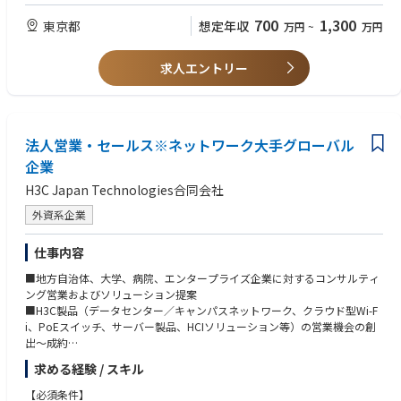
■社内外のあらゆるレベルの関係者と円滑な関係を構築・維持できるコミ
700
1,300
東京都
想定年収
万円
~
万円
ュニケーションスキル
■ビジネスプランの作成、営業プロセスの文書化、営業目標達成に関する
実績
求人エントリー
■顧客および地域パートナーへの出張対応が可能な方
法人営業・セールス※ネットワーク大手グローバル
企業
H3C Japan Technologies合同会社
外資系企業
仕事内容
■地方自治体、大学、病院、エンタープライズ企業に対するコンサルティ
ング営業およびソリューション提案
■H3C製品（データセンター／キャンパスネットワーク、クラウド型Wi-F
i、PoEスイッチ、サーバー製品、HCIソリューション等）の営業機会の創
出〜成約
■顧客キーパーソンとの関係構築・維持
求める経験 / スキル
■パートナーマネージャーやセールスエンジニアチームと連携したアカウ
ント戦略の策定・実行
【必須条件】