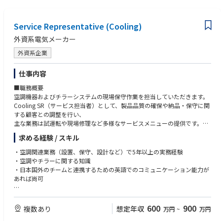
準備期間を含め株主総会の時期（3～5月頃）は繁忙期となりますが、
11月～1月を中心に閑散期となり、年間を通じて繁閑のメリハリがある環
境です。
Service Representative (Cooling)
外資系電気メーカー
外資系企業
仕事内容
■職務概要
空調機器およびチラーシステムの現場保守作業を担当していただきます。
Cooling SR（サービス担当者）として、製品品質の確保や納品・保守に関
する顧客との調整を行い、
主な業務は試運転や現場修理など多様なサービスメニューの提供です。
冷却システムに関する基礎知識・経験、ならびに専門的なスキルが求めら
求める経験 / スキル
れます。
・空調関連業務（設置、保守、設計など）で5年以上の実務経験
■やりがい・魅力
・空調やチラーに関する知識
主な担当先はデータセンターで、最先端の技術やシステムが常に導入され
・日本国外のチームと連携するための英語でのコミュニケーション能力が
ているため、ご自身のスキルや知識も向上します。また、顧客に最も近い
あれば尚可
現場で働くため、直接感謝の言葉をいただく機会が多く、やりがいを感じ
やすい仕事です。
▶求める人物像
・パソコンおよびMicrosoft Officeソフトの基本知識を持つ方
600
900
複数あり
想定年収
万円
~
万円
・報告書作成スキルを持つ方