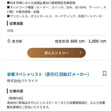
■顧客課題やニーズの把握およびソリューション提案
■日本市場における民間企業向け顧客開拓営業経験
■担当地域・指名アカウントに基づくマーケティングプランの立案・実施
■ネットワーク機器（ルーター、スイッチ、SDN、SD-WAN、サーバー、H
CI等）の販売経験・知識
■プリセールス、ポストセールス、マーケティング、外部パートナーを含
む、クロスファンクショナルチームを主導できるリーダーシップ
従業員数
■契約・再販プロセスにおけるエンドユーザーの要件定義の実務経験
30名
【歓迎条件】
■社内外のあらゆるレベルの関係者と円滑な関係を構築・維持できるコミ
600
1,000
東京都
想定年収
万円
~
万円
ュニケーションスキル
■ビジネスプランの作成、営業プロセスの文書化、営業目標達成に関する
実績
求人エントリー
■顧客および地域パートナーへの出張対応が可能な方
音響スペシャリスト（表示灯/回転灯メーカー）
株式会社パトライト
仕事内容
【業務内容】
車両向け新製品を中心としたスピーカーなどの音響機器設計、および音響
解析業務をご担当いただきます。