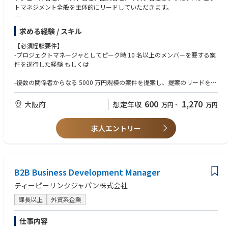
ワークステーション
トマネジメント全般を主体的にリードしていただきます。
【同ポジションの特徴】
求める経験 / スキル
◎提案から運用まで、全フェーズを通したアカウントリード
提案フェーズでは営業と連携しながら顧客要件を整理し、実現可能なプロ
【必須経験要件】
ジェクト計画や体制、スコープを設計します。デリバリフェーズでは構築
-プロジェクトマネージャとしてピーク時 10 名以上のメンバーを要する案
部隊や協力会社を束ねてプロジェクト全体を統括し、保守・運用フェーズ
件を遂行した経験 もしくは
では保守部隊と連携しながら、安定稼働および継続的な改善を推進しま
す。
-複数の関係者からなる 5000 万円規模の案件を提案し、提案のリードをし
た経験
◎多様な案件を通じたプロジェクトマネージャとしての成長機会
600
1,270
大阪府
想定年収
万円
~
万円
製造業、金融、公共など、業種や業務特性の異なる顧客に対して、多様な
【知識、スキル要件】
ソリューション・規模のプロジェクトを担当します。同じ技術やソリュー
-実施計画の策定、マスタースケジュール策定、進捗管理、コスト管理、問
ションであっても、業界や顧客が変わればプロジェクトの進め方や関係
求人エントリー
題管理、品質管理、変更管理などを PMBOK など一般的なプロジェクト管
者、課題は大きく異なります。
理手法に基づき案件をリードした経験
【あれば尚可/経験や知識、資格】
-お客様要件からアーキテクチャの検討・設計のリードをした経験 -お客様
B2B Business Development Manager
の IT 課題・業務課題を把握・分析して、システム化の提案、技術リードし
た経験
ティーピーリンクジャパン株式会社
課長以上
外資系企業
-案件レベルでなく、お客様全体のビジネスを考えアカウントチームをリー
ドした経験 -お客様との困難な交渉、多数の社内関係者との調整、など高
度なコミュニケーションを必要とする調整経験
仕事内容