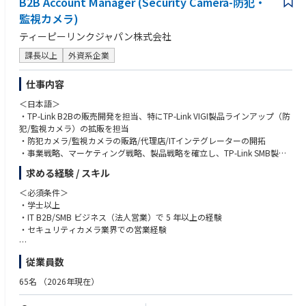
B2B Account Manager (Security Camera-防犯・
監視カメラ)
ティーピーリンクジャパン株式会社
課長以上
外資系企業
仕事内容
＜日本語＞
・TP-Link B2Bの販売開発を担当、特にTP-Link VIGI製品ラインアップ（防
犯/監視カメラ）の拡販を担当
・防犯カメラ/監視カメラの販路/代理店/ITインテグレーターの開拓
・事業戦略、マーケティング戦略、製品戦略を確立し、TP-Link SMB製品
（特にVIGIセキュリティカメラ）の販売強化を推進
求める経験 / スキル
・上記以外の中小企業に業務推進ビジネスに関するすること
＜必須条件＞
＜英語＞
・学士以上
・Responsible for TP-Link B2B sales development, specially expand sale
・IT B2B/SMB ビジネス（法人営業）で 5 年以上の経験
s of TP-Link VIGI product lineup(Security Camera-防犯・監視カメ)
・セキュリティカメラ業界での営業経験
・Develop sales channel, distributors and IT Integrators of Security Came
ra-防犯・監視カメラ
＜歓迎スキル・経験＞
従業員数
・Establish the Business & Marketing & Product strategies, promote to en
・防犯カメラブランドの販売経験をお持ちの方、または防犯・監視カメラ
hance TP-Link SMB products sales(Specially VIGI Security Camera)
の代理店/SI業務に携わった方は優遇します
65名
（2026年現在）
・Any other things related to the SMB business but no mentioned above
・組織性が高く、効率的で、積極的で、マルチタスクができる方