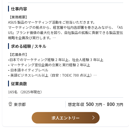
【担当製品】
仕事内容
モニター、マザーボード、ビデオカード、パソコンケース、クーラー、電
源
【業務概要】
ワークステーション、Wi-Fiルーター、光学ドライブ
ASUS 製品のマーケティング活動をご担当いただきます。
パソコン周辺機器、ゲーミングデバイス（マウス、ヘットセット、オーデ
マーケティングの視点から、経営層や社内各部署を巻き込みながら、「AS
ィオ）
US」ブランド価値の最大化を図り、自社製品の拡販に貢献できる製品宣伝
※担当製品は、経験や適性に応じて入社後に決定されます。
戦略を企画及び実行します。
求める経験 / スキル
競合製品及び市場分析に基づく、STP策定から、製品コンセプト戦略の設
計、予算管理、パートナー企業や各種コンテンツ会社とのコラボ企画、新
【応募条件】
製品発表会、店舗のローンチイベントなどまで一気通貫で幅広く実施し、
•日本でのマーケティング経験 2 年以上、社会人経験 3 年以上
自社製品の宣伝活動の牽引をお任せします。
• マーケティング宣伝企画の立案と実行経験 2 年以上
• 日本語ネイティブレベル
また、海外本社との折衝でASUS製品の日本ローカライズ化の業務が多く
• 英語ビジネスレベル以上（目安：TOEIC 700 点以上）
あり、英語の語学力を活かせたい方にとってやりがいのある仕事です。
従業員数
歓迎：
【主な担当業務内容】
• 法人向けの IT 関連商材のマーケティング企画の実務経験がある方
165名
（2025年現在）
• 常に最新の市場トレンドと競合情報を分析し、市場を細分化し、顧客タ
• パソコン業界もしくは IT 業界での勤務経験がある方
ーゲットを定め、競合との差別化を図るSTP戦略の策定と実行
• パソコン及びパソコンパーツ製品の知識、もしくはパソコンゲームやパ
500
800
東京都
想定年収
万円
~
万円
• 自社内のプロダクトマネージャーと営業部と連携しながら、GTM（Go t
ソコンガジェットへ
o Market）のマーケティング戦略の立案と実行 （例：製品カタログや販促
の高い興味や関心がある方
POPのプロデュース、オンライン＆オフラインの広告展開、SNS キャンペ
• 外資系企業での勤務経験者
求人エントリー
ーン企画、量販店内の ASUS コーナー設計と展開（shop-in-shop）など）
• コンシューマー向けの大型新製品発表会、大型展示会、ASUSファンとの