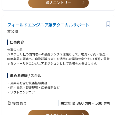
•代理店と定期商談の実施：年間＞四半期＞月＞週の中長期の販売戦略の
•パソコンメーカーにおいて直販及び間接販売等の営業経験
求人エントリー
フォローアップ、入札案件の管理、納期の管理と提案
•英語または中国語でのコミュニケーション能力がある方
•Salesforceによる各種案件の進捗ケア：売上実績集計、納期、リベートプ
ログラム、販売台数及び利益マージンの管理と実行
•自社内のプロダクトマネジメント部及びマーケティング部と連携しなが
ら、代理店向けの製品勉強会、内覧会、キャンペーン等の開催と展開（サ
フィールドエンジニア兼テクニカルサポート
ンプル手配から設営準備までの一連実施）
非公開
•代理店、及び公式ページからの小型新規案件のヒアリングとフォローア
ップ業務
仕事内容
•自社内のカスタマーサービス部と連携しながら、トラブルシューティン
グ対応
仕事の内容
ハネウェル社の国内唯一の最高ランク代理店として、物流・小売・製造・
【担当製品】
医療業界の顧客へ、自動認識技術）を活用した業務効率化やDX推進に貢献
ノートパソコン（Windows）、ノートパソコン（Chromebook）、デス
するフィールドエンジニアポジションとして業務をお任せします。
クトップパソコン
■ マシンビジョンカメラ・ハンディーターミナルの提案、PoC・デモ同行
求める経験 / スキル
(プリセールス)
■導入・立ち上げ支援、設定、現場調整
・異業界も含む技術経験実務
■ 導入後の問い合わせ・トラブル対応（ポストセールス）
・FA・電気・製造現場・産業機器など
■販売代理店やシステム会社への提案活動、既存顧客のフォローおよび新
・ソフトエンジニア
規開拓(技術の翻訳者として営業に同行)
360
500
複数あり
想定年収
万円
~
万円