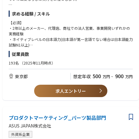
【業務内容】
求める経験 / スキル
＊主な業務内容
・販売/市場データを基にした4P戦略の立案と実行
【必須】
・売上最大化に向けた既存法人顧客折衝、新規法人顧客との協業体制構築
・2年以上のメーカー、代理店、商社での法人営業、事業開発いずれかの
・物流オペレーションや在庫管理、カスタマーサポートを担う他チームと
実務経験
の協業
・ネイティブレベルの日本語力(日本語が第一言語でない場合は日本語能力
・展示台や什器の作成等の売り場改善業務
試験N1以上)
・製品開発チームへのセールス目線からの新製品・新機能開発提案
従業員数
【歓迎】
【仕事の魅力】
・BtoCビジネス、BtoBtoCビジネスに関連する経験
193名
（2025年11月時点）
外資のテックベンチャー企業でありながら日本法人の裁量が大きく、意思
・ベンチャー企業、スタートアップ企業での実務経験
決定のスピードも速いため、常に成長機会を得られる環境です。
・日常会話レベルの英語力（おおむねTOEIC600点以上、業務内で読み書
500
900
東京都
想定年収
万円
~
万円
リテール戦略は家電量販店などのパートナー企業へのセールス活動だけで
きができるレベル）
はなく、オフライン販路におけるマーケティングプランの立案などの戦略
業務まで、幅広く経験できる仕事です。
【求める人物像】
求人エントリー
・外部パートナーと長期的な関係性を築ける方
【組織の魅力】
・戦略/戦術、フレームワークを自ら考え実現に移せる方
アンカー・ジャパンは外資のテックベンチャー企業でありながら日本法人
・既成概念にとらわれず、目標から逆算し正しい道筋を考えられる方
の裁量が大きく、意思決定のスピードも速いため、ビジネスプロフェッシ
・困難な状況でも前向きにチャレンジを続けられる方
ョナルを目指すセルフスターターの方であれば、様々なスキルを身に付
プロダクトマーケティング_パーツ製品部門
・セルフスターターであり、自ら積極的に仕事を推進していける方
け、大きく成長することが出来る環境です。
・多国籍のチームとスムーズに協業できる方
ASUS JAPAN株式会社
コンサルティング、投資ファンド、総合ネット企業、ソフトウェア企業、
外資系メーカー出身者等、多様なバックグラウンドを持つメンバーが活躍
外資系企業
しています。