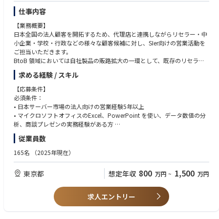
仕事内容
【業務概要】
日本全国の法人顧客を開拓するため、代理店と連携しながらリセラー・中
小企業・学校・行政などの様々な顧客候補に対し、SIer向けの営業活動を
ご担当いただきます。
BtoB 領域においては自社製品の販路拡大の一環として、既存のリセラー
との関係構築だけではなく、新規顧客の開拓業務や定期的な深耕営業な
求める経験 / スキル
ど、様々な営業手法をご担当頂けます。
また BtoG 領域ではそれらに加えてより多くの入札案件を獲得するため、
【応募条件】
全国各地に飛び回って、リセラーの支店や営業所に訪問し、特定エリアや
必須条件：
都府県に特化した深耕営業もできます。
• 日本サーバー市場の法人向けの営業経験5年以上
商談の内容によって、会社全体の売上向上に貢献でき、自分の営業スキル
• マイクロソフトオフィスのExcel、PowerPoint を使い、データ数値の分
アップもでき、非常にやりがいのある仕事です。
析、商談プレゼンの実務経験がある方
• 販売戦略の立案及び実行、販売数の予測の実務経験がある方
従業員数
【主な担当業務内容】
• マージン構造への理解、定量・定性情報に基づく分析能力がある方
• 全国のリセラーと中小企業への営業活動（製品企画、売上計画、販売予
• サーバー製品、もしくはパソコン及びパソコンパーツ製品への高い興味
165名
（2025年現在）
測の提案など）
や関心がある
• リセラーの全国拠点の支店や営業所と定期出張訪問の実施：年間＞四半
800
1,500
東京都
想定年収
万円
~
万円
期＞月＞週の中長期の販売戦略の策定、入札案件の管理、納期の管理と提
歓迎条件（Nice to have）：
案 • 拡販に向けて製品説明、価格管理、リベートプログラム、利益マージ
• パソコンメーカーにおいて直販及び間接販売等の営業経験がある方
ンの策定及び運用
• 英語または中国語でのコミュニケーション能力がある方
求人エントリー
• 自社内のプロダクトマネジメント部及びマーケティング部と連携しなが
• パソコン業界もしくはIT製品での勤務経験がある方
ら、製品の勉強会、内覧会、展示会等の開催と展開（例：EDIX（教育総合
展））