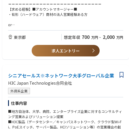
視点で顧客との関係構築を行い、ニーズの把握から最適なソリューション
＝＝＝＝＝＝＝＝＝＝＝＝＝＝＝＝＝＝＝＝＝＝＝＝＝＝＝
提案、導入支援まで一貫して携わっていただきます。
【求める経験】■アカウントマネージャー■
・有形（ハードウェア）商材の法人営業経験ある方
ご経験・強みに応じて、以下の役割を軸にご活躍いただくことを想定して
います。
or
・アカウントマネージャー（もしくはプリセールス）：主要顧客のアカウ
【求める経験】■プリセールス■
700
2,000
東京都
想定年収
万円
~
万円
ントマネジメントおよびビジネス拡大
・サーバー製品知識
・サーバー設定、操作の実務経験
＜会社特徴＞
求人エントリー
・RHEL (RedHat 企業版）、VMware、HCIに関するスキル
日本市場は現在も順調に成長を続けており、事業拡大フェーズならではの
＝＝＝＝＝＝＝＝＝＝＝＝＝＝＝＝＝＝＝＝＝＝＝＝＝＝＝
裁量とチャンスがあります。
個々の経験・スタイル・強みを尊重する風土があり、主体的に考え行動で
【共通する歓迎スキル】
きる環境で、ご自身の能力を最大限発揮していただけます。
・サーバー、ストレージ、IT、コンピューティング関連業界経験
シニアセールス※ネットワーク大手グローバル企業
また、将来的なキャリアパスも多様で、営業・技術いずれの方向でも専門
・IT、インターネット、キャリア通信関連業界、教育機関、大学関連もし
性を高めていける点が大きな魅力です。
くは科学機関関連の人脈がある方は優遇
H3C Japan Technologies合同会社
外資系企業
仕事内容
■地方自治体、大学、病院、エンタープライズ企業に対するコンサルティ
ング営業およびソリューション提案
■H3C製品（データセンター／キャンパスネットワーク、クラウド型Wi-F
i、PoEスイッチ、サーバー製品、HCIソリューション等）の営業機会の創