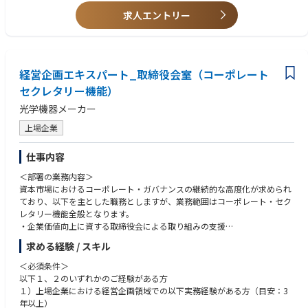
・社内外ステークホルダー（役員、社外役員、関係部門、社外弁護士等）
・周囲との信頼関係を構築できるコミュニケーション力を持っている方
ができる役割・職場です。
求人エントリー
との調整のご経験
＜入社後のキャリアパス＞
・社内外の多様なステークホルダーや外部専門家と対等に渡り合い、信頼
・最高意思決定機関（取締役会）の運営に深く関与でき、法務の領域に留
・ビジネスレベルの英語力
・入社後は、取締役会室のコーポレートガバナンスエキスパートとして、
関係を構築できる高いコミュニケーション能力を持つ方
まらず経営視点・ガバナンス視点を実務を通じて獲得できます。
実務全般をリードしていただきます。
・取締役・社外役員・経営陣に対して、直接法的助言を行う機会が多く、
＜歓迎条件＞
・将来的には、組織マネージャー、またはガバナンス分野の専門家とし
事業会社の法務部門や弁護士事務所では携わることができないような、企
・上場企業の取締役会事務局、もしくはコーポレート・セクレタリー機能
て、社内の経営企画や経理・財務、投資関連等への異動も検討される範囲
経営企画エキスパート_取締役会室（コーポレート
業経営のリアルな意思決定プロセスに携わることができるポジションで
での実務経験
です。
す。
セクレタリー機能）
・事業会社の法務部門や経営企画部門で、コーポレート法務を幅広く担当
・上場企業としての高度なガバナンス整備を、経営と共に推進する経験
したご経験
＜働き方について＞
光学機器メーカー
は、キャリア価値が非常に高く、将来的なキャリアの幅も広がります（法
・ガバナンス改革（指名・報酬委員会の機能高度化、取締役会評価など）
準備期間を含め株主総会の時期（3～5月頃）は繁忙期となりますが、
務部門・ガバナンス関連部門への展開も可）。
や内部統制システムの構築・運用経験
上場企業
11月～1月を中心に閑散期となり、年間を通じて繁閑のメリハリがある環
・取締役会室は少数精鋭の組織であり、一人ひとりの裁量・貢献度が大き
・M&Aや組織再編等、会社法関連のプロジェクトのご経験
境です。
い環境です。
・弁護士資格（国内または海外）があれば尚可
仕事内容
・ご自身でタイムマネジメントを行いながらフレキシブルに働くことがで
きる環境があります。
＜求める人物像＞
＜部署の業務内容＞
・商事法務の専門性を基盤に、経営視点で課題を構造化し、解決策を提案
資本市場におけるコーポレート・ガバナンスの継続的な高度化が求められ
＜入社後のキャリアパス＞
できる方
ており、以下を主とした職務としますが、業務範囲はコーポレート・セク
・入社後は、取締役会室の法務エキスパートとして、取締役会室の法務運
・機密性の高い情報を扱う中で、高い倫理観と透明性をもって行動できる
レタリー機能全般となります。
営全般をリードしていただきます。
方
・企業価値向上に資する取締役会による取り組みの支援
・将来的には、組織マネージャー、社内の法務部門など関連部門への人事
・社外役員・経営幹部など多様なステークホルダーと、信頼関係を構築で
・企業価値向上に資するコーポレート・ガバナンスの推進
求める経験 / スキル
異動も検討される範囲です。
きるコミュニケーション力
・経営戦略の評価・および監督の支援
・経営判断の背景を理解しつつ、法務として独立した立場から助言できる
・株主・投資家の要望を反映した取締役会の企画・運営
＜必須条件＞
＜働き方について＞
方
・執行との連携による重要経営課題への対応
以下１、２のいずれかのご経験がある方
準備期間を含め株主総会の時期（3～5月頃）は繁忙期となりますが、
・新制度やガバナンス潮流（コーポレートガバナンス・コードなど）を学
１）上場企業における経営企画領域での以下実務経験がある方（目安：3
11月～1月を中心に閑散期となり、年間を通じて繁閑のメリハリがある環
び続ける姿勢を持つ方
【職務内容】
年以上）