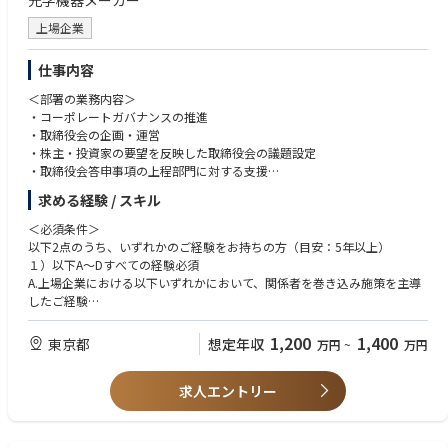
光学機器メーカー
上場企業
仕事内容
＜部署の業務内容＞
・コーポレートガバナンスの推進
・取締役会の企画・運営
・株主・投資家の要望を反映した取締役会の議題設定
・取締役会答申事項の上程部門に対する支援
・執行業務の監督実務／指摘事項のフォロー
求める経験 / スキル
・社外取締役のサポート
・執行との連携による重要経営課題への対応
＜必須条件＞
・IR/SR部門との連携、適切な情報開示
以下2点のうち、いずれかのご経験をお持ちの方（目安：5年以上）
１）以下A～Dすべての経験必須
【職務内容】
A.上場企業における以下いずれかにおいて、関係者を巻き込み施策を主導
資本市場におけるコーポレート・ガバナンスの継続的な高度化が求められ
したご経験
ており、以下を主とした職務としますが、業務範囲はコーポレート・セク
・コーポレートガバナンスに関わる業務に何等か携わったご経験
レタリー機能全般の範囲になります。
・法務、経営企画いずれかの部門での実務経験
1,200
1,400
東京都
想定年収
万円
~
万円
・コーポレートガバナンスの方針、機関・制度設計、体制に関する企画・
B.取締役会の企画・運営に関するご経験
提案
C.以下ご知見を持ってコーポレート関連業務に携わられたご経験
・ガバナンスの実効性向上にむけた方針の策定、制度・運営プロセスの改
求人エントリー
・会社法、東証上場規則、コーポレートガバナンス・コード（CGコー
革・推進
ド）に関するご知見
・取締役会議長や筆頭社外取締役、その他取締役に対するサポート
・内部監査、内部統制、リスクマネジメントなど、経営管理分野全般に関
・取締役会や諮問委員会への上程議案に対する、ガバナンス視点でのチェ
する基礎的なご知見