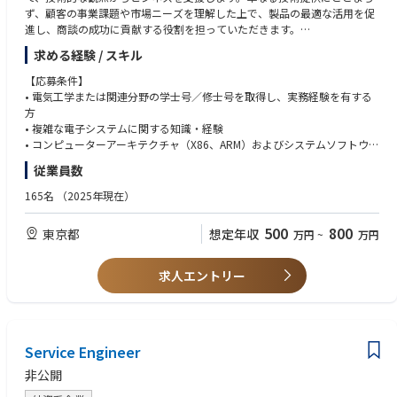
＜歓迎条件＞
ず、顧客の事業課題や市場ニーズを理解した上で、製品の最適な活用を促
にやりがいの大きいポジションです。
・M&A等アドバイザリー業務、証券アナリスト、投資銀行、コンサルティ
進し、商談の成功に貢献する役割を担っていただきます。
・自身のファイナンス理論を実経営の意思決定に適用し、会社の企業価値
ングファームなどでの実務経験
向上をダイレクトに牽引する経験は、プロフェッショナルとしての市場価
・上場事業会社の経理・財務部門の部門長またはマネジメント経験
求める経験 / スキル
【主な担当業務内容】
値を飛躍的に高めます。
・全社レベルの経営プロジェクト（M&A、事業・資産売却撤退、新規事業
• 顧客による製品評価・導入時および量産後の技術支援
・取締役会室は少数精鋭の組織であり、一人ひとりの専門性に基づく裁量
【応募条件】
開発など）を主導（PJリーダー等）した経験
• 顧客の課題を技術的・ビジネス的に分析し、台湾本社のエンジニアと連
と貢献度が大きく、経営のリアルな意思決定プロセスを間近で体感できる
• 電気工学または関連分野の学士号／修士号を取得し、実務経験を有する
・事業会社における企業価値算定や財務・会計デューデリジェンスの経験
携して対応
環境です。
方
・ビジネスレベルの英語力
• 製品検証試験の調整および試験報告書の作成
・ご自身でタイムマネジメントを行いながらフレキシブルに働くことがで
• 複雑な電子システムに関する知識・経験
・会計士、DBA、MBA、FP、CMA（協会認定アナリスト）中小企業診断
• 顧客、販売代理店、社内スタッフへの技術トレーニングおよびサポート
きる環境があります。
• コンピューターアーキテクチャ（X86、ARM）およびシステムソフトウ
士、のいずれかがあれば尚可
• 顧客訪問による技術支援および営業活動の補佐
ェア（Windows、Linux、Android など）に関する理解
従業員数
• 展示会・イベントにおける技術営業支援 など
＜入社後のキャリアパス＞
• 日本語に加え、英語または中国語での技術的な内容をビジネスレベルで
＜求める人物像・志向性＞
・入社後は、取締役会室のファイナンスエキスパートとして、評価・分析
扱えるコミュニケーション能力（読み書き・会話）
・ファイナンスや財務の専門性を基盤に、経営視点で課題を構造化し、解
165名
（2025年現在）
【担当製品】
の実務全般をリードしていただきます。
• 顧客視点を持ち、技術とビジネスの両面から価値を提供できる方
決策を提案できる方
サーバー、産業用PC、産業用マザーボード、AI PC、Mini-PC、シングルボ
・将来的には、組織マネージャー、ファイナンスの専門家として、社内の
・客観的な数値と論理に基づき、経営陣に対しても忖度なく意見具申でき
500
800
東京都
想定年収
万円
~
万円
ードコンピューターなど
経営企画や経理・財務、投資関連等への異動も検討される範囲です。
【歓迎】
る高い責任感を持つ方
公式ページ：ASUS IoTサイト
•サーバー、IoT製品（産業用PC、産業用マザーボード、AI PC、Mini-PC、
・機密性の高い情報を扱う中で、高い倫理観と透明性をもって行動できる
＜働き方について＞
シングルボードコンピューター）のFAE実務経験2年以上
方
求人エントリー
準備期間を含め株主総会の時期（3～5月頃）は繁忙期となりますが、
•産業用パソコンのオンサイトサポートの経験
・市場環境の変化に対し、常に最新のファイナンス理論や規則、規制動向
11月～1月を中心に閑散期となり、年間を通じて繁閑のメリハリがある環
•ハードウェア/ソフトウェア等のテクニカルサポート経験3年以上
を自律的にキャッチアップする探求心の高い方
境です。
•IT業界におけるハードウェア及びソフトウェア製品の知見と知識がある方
・周囲との信頼関係を構築できるコミュニケーション力を持っている方
•電波法、電気通信事業法、省エネ法、電安法などの知識
・社内外の多様なステークホルダーや外部専門家と対等に渡り合い、信頼
Service Engineer
•IoT市場における技術支援やIT関連ハードウェア製品のリペア経験
関係を構築できる高いコミュニケーション能力を持つ方
非公開