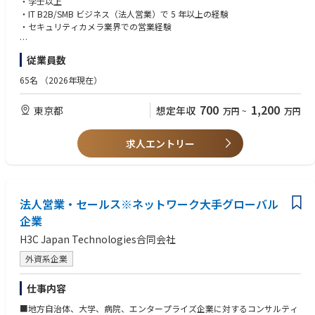
・学士以上
・Responsible for TP-Link B2B sales development, specially expand sale
・IT B2B/SMB ビジネス（法人営業）で 5 年以上の経験
s of TP-Link VIGI product lineup(Security Camera-防犯・監視カメ)
・セキュリティカメラ業界での営業経験
・Develop sales channel, distributors and IT Integrators of Security Came
ra-防犯・監視カメラ
＜歓迎スキル・経験＞
従業員数
・Establish the Business & Marketing & Product strategies, promote to en
・防犯カメラブランドの販売経験をお持ちの方、または防犯・監視カメラ
hance TP-Link SMB products sales(Specially VIGI Security Camera)
の代理店/SI業務に携わった方は優遇します
65名
（2026年現在）
・Any other things related to the SMB business but no mentioned above
・組織性が高く、効率的で、積極的で、マルチタスクができる方
700
1,200
東京都
想定年収
万円
~
万円
求人エントリー
法人営業・セールス※ネットワーク大手グローバル
企業
H3C Japan Technologies合同会社
外資系企業
仕事内容
■地方自治体、大学、病院、エンタープライズ企業に対するコンサルティ