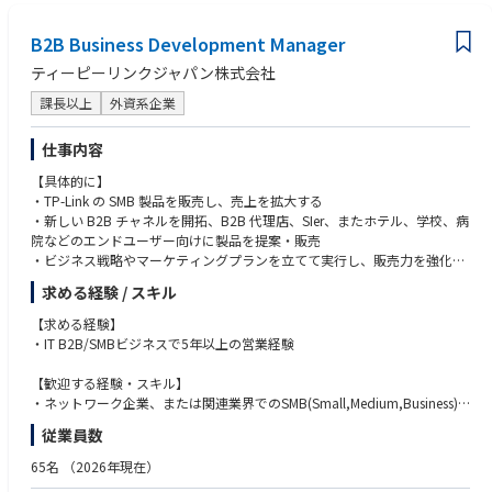
• 代理店の営業担当と商談し、製品展開の企画、製品規格の選定、販促提
案の実施
B2B Business Development Manager
• 代理店及びリセラーの販売実績及び在庫、ビジネスチャネル整理などの
ティーピーリンクジャパン株式会社
管理
• 代理店、リセラー、中小企業、学校、政府もしくはSierなどの顧客からの
課長以上
外資系企業
問合せ対応
• 自社内のカスタマーサービス部と連携しながら、トラブルシューティン
仕事内容
グ対応
【具体的に】
【担当製品】
・TP-Link の SMB 製品を販売し、売上を拡大する
サーバー本体、サーバー用のマザーボード、サーバー用のビデオカード、
・新しい B2B チャネルを開拓、B2B 代理店、SIer、またホテル、学校、病
ワークステーション
院などのエンドユーザー向けに製品を提案・販売
・ビジネス戦略やマーケティングプランを立てて実行し、販売力を強化す
る
求める経験 / スキル
【求める経験】
・IT B2B/SMBビジネスで5年以上の営業経験
【歓迎する経験・スキル】
・ネットワーク企業、または関連業界でのSMB(Small,Medium,Business)
経験がある
従業員数
・B2Bチャネルや顧客のリソースを持つ方を優遇
65名
（2026年現在）