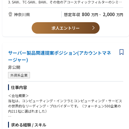
3. SAW、TC-SAW、BAW、その他のアコースティックフィルターのシミュ
レーション、設計、製造における全工程の開発経験を有すること
4. 10年以上の長期にわたるアコースティックフィルター研究経験
800
2,000
神奈川県
想定年収
万円
~
万円
5. PA、LNA、RFスイッチなど、複数のRFFEキーブロックに精通しているこ
と
求人エントリー
6. マルチフィジックスのシミュレーションソフトウェアとRF評価設備に精
通していること
1. Master degree or above in acoustics, MEMS, microelectronics and solid
-state electronics, etc.;
サーバー製品関連提案ポジション(アカウントマネ
2. Solid basic knowledge of acoustic resonator (SAW/BAW) and semicon
ージャー)
ductor process manufacturing;
3. Possess full-process development experience in the simulation, design
非公開
and manufacturing of SAW, TC-SAW, BAW and other acoustic filters;
4. Long-term focus on acoustic filter research experience for 10 years plu
外資系企業
s;
5. Familiar with more than one kind of RFFE key block such as PA, LNA, R
仕事内容
F switch, etc.;
6. Proficient in using multi-physics simulation software and RF test equip
＜会社概要＞
ment;
当社は、コンピューティング・インフラとコンピューティング・サービス
の世界的なリーディング・プロバイダーです。（フォーチュン500企業の
内211社に選ばれました）
＜主な業務内容・想定ポジション＞
求める経験 / スキル
日本市場における事業拡大に向け、サーバー製品をメインに、中長期的な