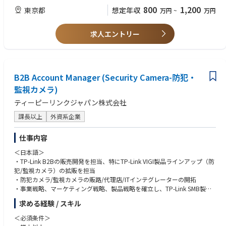
800
1,200
東京都
想定年収
万円
~
万円
求人エントリー
B2B Account Manager (Security Camera-防犯・
監視カメラ)
ティーピーリンクジャパン株式会社
課長以上
外資系企業
仕事内容
＜日本語＞
・TP-Link B2Bの販売開発を担当、特にTP-Link VIGI製品ラインアップ（防
犯/監視カメラ）の拡販を担当
・防犯カメラ/監視カメラの販路/代理店/ITインテグレーターの開拓
・事業戦略、マーケティング戦略、製品戦略を確立し、TP-Link SMB製品
（特にVIGIセキュリティカメラ）の販売強化を推進
求める経験 / スキル
・上記以外の中小企業に業務推進ビジネスに関するすること
＜必須条件＞
＜英語＞