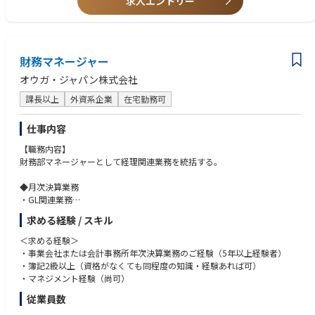
求人エントリー
財務マネージャー
オウガ・ジャパン株式会社
課長以上
外資系企業
在宅勤務可
仕事内容
【職務内容】
財務部マネージャーとして経理関連業務を統括する。
◆月次決算業務
・GL関連業務
・固定資産・在庫管理
求める経験 / スキル
・売掛金・買掛金関連業務統括管理
・予実管理
＜求める経験＞
・月次/四半期/年次財務諸表作成
・事業会社または会計事務所年次決算業務のご経験（5年以上経験者）
・財務分析
・簿記2級以上（資格がなくても同程度の知識・経験あれば可）
・業務改善関係(システム整備、規程整備等)
・マネジメント経験（尚可）
従業員数
◆都度対応業務
・年度決算対応；税理士とのやり取り