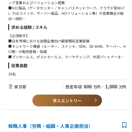
ング営業およびソリューション提案
■H3C製品（データセンター／キャンパスネットワーク、クラウド型Wi-F
i、PoEスイッチ、サーバー製品、HCIソリューション等）の営業機会の創
出〜成約
■顧客キーパーソンとの関係構築・維持
求める経験 / スキル
■パートナーマネージャーやセールスエンジニアチームと連携したアカウ
ント戦略の策定・実行
【必須条件】
■顧客課題やニーズの把握およびソリューション提案
■日本市場における民間企業向け顧客開拓営業経験
■担当地域・指名アカウントに基づくマーケティングプランの立案・実施
■ネットワーク機器（ルーター、スイッチ、SDN、SD-WAN、サーバー、H
CI等）の販売経験・知識
■プリセールス、ポストセールス、マーケティング、外部パートナーを含
む、クロスファンクショナルチームを主導できるリーダーシップ
従業員数
■契約・再販プロセスにおけるエンドユーザーの要件定義の実務経験
30名
【歓迎条件】
■社内外のあらゆるレベルの関係者と円滑な関係を構築・維持できるコミ
600
1,000
東京都
想定年収
万円
~
万円
ュニケーションスキル
■ビジネスプランの作成、営業プロセスの文書化、営業目標達成に関する
実績
求人エントリー
■顧客および地域パートナーへの出張対応が可能な方
戦略人事（労務・組織・人事企画担当）