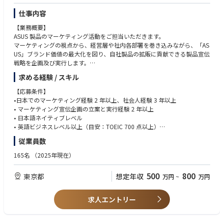
仕事内容
【業務概要】
ASUS 製品のマーケティング活動をご担当いただきます。
マーケティングの視点から、経営層や社内各部署を巻き込みながら、「AS
US」ブランド価値の最大化を図り、自社製品の拡販に貢献できる製品宣伝
戦略を企画及び実行します。
求める経験 / スキル
競合製品及び市場分析に基づく、STP策定から、製品コンセプト戦略の設
計、予算管理、パートナー企業や各種コンテンツ会社とのコラボ企画、新
【応募条件】
製品発表会、店舗のローンチイベントなどまで一気通貫で幅広く実施し、
•日本でのマーケティング経験 2 年以上、社会人経験 3 年以上
自社製品の宣伝活動の牽引をお任せします。
• マーケティング宣伝企画の立案と実行経験 2 年以上
• 日本語ネイティブレベル
また、海外本社との折衝でASUS製品の日本ローカライズ化の業務が多く
• 英語ビジネスレベル以上（目安：TOEIC 700 点以上）
あり、英語の語学力を活かせたい方にとってやりがいのある仕事です。
従業員数
歓迎：
【主な担当業務内容】
• 法人向けの IT 関連商材のマーケティング企画の実務経験がある方
165名
（2025年現在）
• 常に最新の市場トレンドと競合情報を分析し、市場を細分化し、顧客タ
• パソコン業界もしくは IT 業界での勤務経験がある方
ーゲットを定め、競合との差別化を図るSTP戦略の策定と実行
• パソコン及びパソコンパーツ製品の知識、もしくはパソコンゲームやパ
500
800
東京都
想定年収
万円
~
万円
• 自社内のプロダクトマネージャーと営業部と連携しながら、GTM（Go t
ソコンガジェットへ
o Market）のマーケティング戦略の立案と実行 （例：製品カタログや販促
の高い興味や関心がある方
POPのプロデュース、オンライン＆オフラインの広告展開、SNS キャンペ
• 外資系企業での勤務経験者
求人エントリー
ーン企画、量販店内の ASUS コーナー設計と展開（shop-in-shop）など）
• コンシューマー向けの大型新製品発表会、大型展示会、ASUSファンとの