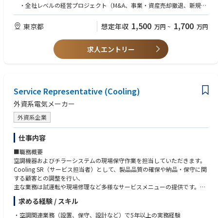
境です。
経営企画分野のエキスパートとして、以下の実現のためコーポレート・セ
・全社レベルの経営プロジェクト（M&A、事業・資産売却撤退、新規事
クレタリー機能として推進いただきます。
業開発など）を主担当またはプロジェクトリーダーとして推進した経験
＜関連URL＞
・経営・経営企画の専門性に基づき、取締役会室の機能全般に関わり、企
・経営戦略、経営計画、事業ポートフォリオ、資源配分等の経営分野に
1,500
1,700
東京都
想定年収
万円
~
万円
・リコーのコーポレートガバナンス
業価値向上の成果につなげていく。
おける専門性を有し、経営課題の分析・戦略立案・意思決定支援を担った
https://jp.ricoh.com/governance/governance
・コーポレートセクレタリーの支援を主導し、コーポレート・セクレタリ
経験
ー機能および取締役会室機能の高度化を図る。
求人エントリー
２）戦略コンサルティングファームでの実務経験
◎『はじめまして、リコーです。』
・株主をはじめとしたステークホルダーの期待や懸念を的確に反映し、ガ
・経営計画・経営再建・M&Aなどの経営アジェンダについて、上場企業
https://www.youtube.com/watch?v=LfnvykSx6Dk&list=PLVeLbRp5JE6w
バナンスや経営の意思決定に反映していく。
に対する構想策定・提案・実行支援の経験
lRcTRrZWup-lTsWloaxFt&index=3
・経営力強化につながる監督機能の高度化を図る。
是非ご覧ください。
※会社の定める職務の範囲で今後変更となる可能性があります
＜歓迎条件＞
Service Representative (Cooling)
・上場会社の経営企画部門の部門長または本社組織の組織職として組織方
＜アピールポイント＞
針の立案や部門との連携、人材育成などのご経験
外資系電気メーカー
・当社はガバナンス、特にCEOの選解任などで、資本市場において高い評
・経営層としての海外駐在経験
価を受けており、ご自身のキャリア形成に有効なスキル・経験を積むこと
外資系企業
・事業部門長または関連会社社長経験
ができる役割・職場です。
・ビジネスレベルの英語力
・最高意思決定機関（取締役会）の審議に直結する、資本政策やM&A等の
・MBA、中小企業診断士、のいずれかがあれば尚可
仕事内容
経営の根幹に関わる案件を経営企画分野の砦として評価・提案できる非常
■職務概要
にやりがいの大きいポジションです。
＜求める人物像・志向性＞
空調機器およびチラーシステムの現場保守作業を担当していただきます。
・自身の経営企画分野で培った知識・経験を実経営の意思決定に適用し、
・経営企画に関わる専門性を基盤に、経営視点で課題を構造化し、解決策
Cooling SR（サービス担当者）として、製品品質の確保や納品・保守に関
会社の企業価値向上をダイレクトに牽引する経験は、プロフェッショナル
を提案できる方
する顧客との調整を行い、
としての市場価値を飛躍的に高めることができます。
・客観的な論理や事例に基づき、経営陣に対しても忖度なく意見具申でき
主な業務は試運転や現場修理など多様なサービスメニューの提供です。
・取締役会室は少数精鋭の組織であり、一人ひとりの専門性に基づく裁量
る高い責任感を持つ方
冷却システムに関する基礎知識・経験、ならびに専門的なスキルが求めら
と貢献度が大きく、経営のリアルな意思決定プロセスを間近で体感できる
・機密性の高い情報を扱う中で、高い倫理観と透明性をもって行動できる
求める経験 / スキル
れます。
環境です。
方
・事業会社の経営企画部門では携わることができないような、トップ企業
・空調関連業務（設置、保守、設計など）で5年以上の実務経験
・市場環境の変化に対し、常に最新の経営戦略に関わる情報、他社動向、