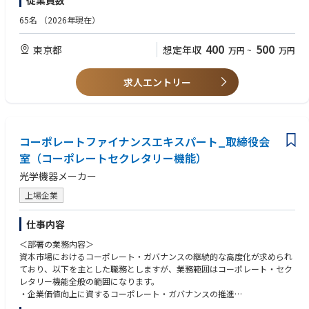
従業員数
タスク業務をプレッシャーに負けず遂行できる方。
65名
（2026年現在）
400
500
東京都
想定年収
万円
~
万円
求人エントリー
コーポレートファイナンスエキスパート_取締役会
室（コーポレートセクレタリー機能）
光学機器メーカー
上場企業
仕事内容
＜部署の業務内容＞
資本市場におけるコーポレート・ガバナンスの継続的な高度化が求められ
ており、以下を主とした職務としますが、業務範囲はコーポレート・セク
レタリー機能全般の範囲になります。
・企業価値向上に資するコーポレート・ガバナンスの推進
・株主・投資家の要望を反映した取締役会の企画・運営