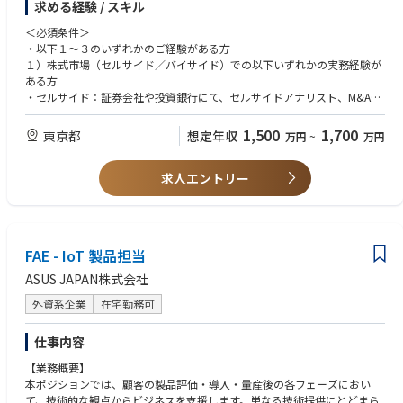
求める経験 / スキル
・企業価値向上に向けた取締役会の取り組みの支援
・資本市場と取締役会の双方のコミュケーション支援
＜必須条件＞
・財務分析・企業価値評価による監督支援
・以下１～３のいずれかのご経験がある方
・執行との連携による重要経営課題への対応
１）株式市場（セルサイド／バイサイド）での以下いずれかの実務経験が
・IR/SR部門との連携、適切な情報開示
ある方
・セルサイド：証券会社や投資銀行にて、セルサイドアナリスト、M&Aア
【職務内容】
ドバイザリー、経営再建・企業価値向上支援等を通じた企業価値の分析・
コーポレートファイナンス領域のエキスパートとして、以下の実現のため
評価・提案の実務経験
1,500
1,700
東京都
想定年収
万円
~
万円
コーポレート・セクレタリー機能として推進いただきます。
・バイサイド：機関投資家、投資ファンド（上場企業投資のほか、プライ
・ファイナンスの専門性および投資家視点から、取締役会室の機能全般に
ベート・エクイティファンド含む）、投資信託会社、生命保険会社、損害
関わり、企業価値向上の成果につなげていく。
求人エントリー
保険会社等においてファンドマネージャー、アナリスト、投資担当者とし
・コーポレートセクレタリーの支援を主導し、コーポレート・セクレタリ
て、上場企業・投資先企業に対する企業価値の分析・評価、投資判断、エ
ー機能および取締役会室機能の高度化を図る。
ンゲージメントの実務経験
・株主をはじめとしたステークホルダーの期待や懸念を的確に反映し、ガ
２）会計系コンサルティングファーム、投資銀行、FAS（ファイナンシャ
バナンスや経営の意思決定に反映していく。
ル・アドバイザリー・サービス）等での企業価値評価（バリュエーショ
FAE - IoT 製品担当
・経営力強化につながる監督機能の高度化を図る。
ン）、財務デューデリジェンス、M&Aアドバイザリー、事業再生・企業価
値向上支援等の実務経験
ASUS JAPAN株式会社
※会社の定める職務の範囲で今後変更となる可能性があります
３）上場企業での経理・財務部門において投資管理、企業価値分析、ROIC
外資系企業
在宅勤務可
経営・資本効率管理の実務経験
＜アピールポイント＞
・上場企業・投資先に対する企業価値の分析・評価をもとにした、ファイ
・当社はガバナンス、特にCEOの選解任などで、資本市場において高い評
ナンスに関するアドバイスや提案のご経験
仕事内容
価を受けており、ご自身のキャリア形成に有効なスキル・経験を積むこと
・資本政策、財務戦略、キャッシュ・アロケーション、ROIC経営、投資回
【業務概要】
ができる役割・職場です。
収等に携わり事業改善をした経験
本ポジションでは、顧客の製品評価・導入・量産後の各フェーズにおい
・最高意思決定機関（取締役会）の審議に直結する、資本政策やM&A等の
て、技術的な観点からビジネスを支援します。単なる技術提供にとどまら
経営の根幹に関わる案件をファイナンスの砦として評価・提案できる非常