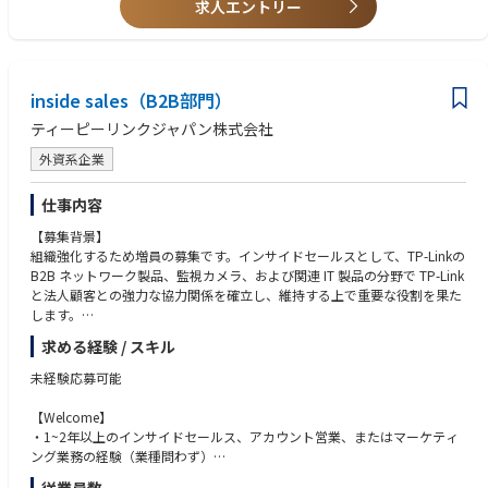
求人エントリー
•経営層および各部門責任者との連携による人事課題の解決支援
•人事関連データの分析および各種レポートの作成、台湾本社の人事部門
との連携およびHR関連プロジェクトへの参画
労務管理
inside sales（B2B部門）
•既存の労務担当者と連携した労務関連業務の一部担当
ティーピーリンクジャパン株式会社
•勤怠管理、休職・復職、退職等に関する各種対応
•従業員からの労務関連相談への対応および関係部署との調整
外資系企業
•労務関連業務における課題の把握および業務改善の推進
仕事内容
組織・人員戦略
•事業戦略に基づく人員計画、人員配置および組織体制・組織編制の企
【募集背景】
画・提案
組織強化するため増員の募集です。インサイドセールスとして、TP-Linkの
•組織および人員に関する課題の分析、組織開発・人員最適化に向けた施
B2B ネットワーク製品、監視カメラ、および関連 IT 製品の分野で TP-Link
策の立案・実行
と法人顧客との強力な協力関係を確立し、維持する上で重要な役割を果た
•組織改編等の組織・人事施策の企画・推進
します。
•PIP（Performance Improvement Plan）等の人事施策への対応・推進
求める経験 / スキル
【主たる役割・業務内容】
・顧客より問い合わせメール/電話の対応
未経験応募可能
・顧客リソース管理と関係構築
・顧客のスクリーニングとコラボレーション機会の評価
【Welcome】
・新規顧客開拓のサポート等。
・1~2年以上のインサイドセールス、アカウント営業、またはマーケティ
ング業務の経験（業種問わず）
・コミュニケーション能力、優秀なビジネススキルを持っていて、マルチ