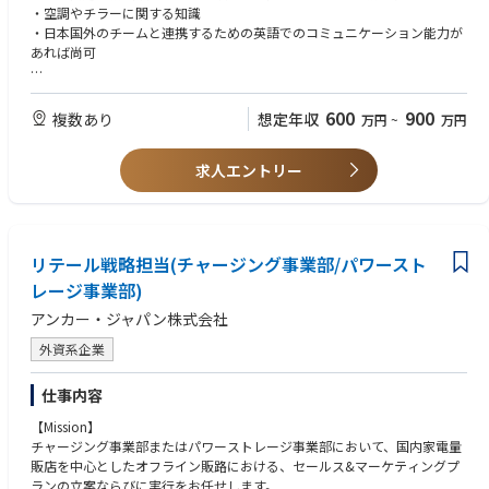
■やりがい・魅力
を経験した社外取締役と直接コミュニケーションをとりながら取締役会の
・空調やチラーに関する知識
市場の潮流を自律的にキャッチアップする探求心の高い方
主な担当先はデータセンターで、最先端の技術やシステムが常に導入され
サポートができるポジションです。
・日本国外のチームと連携するための英語でのコミュニケーション能力が
・リーダーシップを持ち、周囲との信頼関係を構築できるコミュニケーシ
ているため、ご自身のスキルや知識も向上します。また、顧客に最も近い
・ご自身でタイムマネジメントを行いながらフレキシブルに働くことがで
あれば尚可
ョン力を持っている方
現場で働くため、直接感謝の言葉をいただく機会が多く、やりがいを感じ
きる環境があります。
・社内外の多様なステークホルダーや外部専門家と対等に渡り合い、信頼
やすい仕事です。
▶求める人物像
関係を構築できる高いコミュニケーション能力を持つ方
＜入社後のキャリアパス＞
・パソコンおよびMicrosoft Officeソフトの基本知識を持つ方
600
900
複数あり
想定年収
万円
~
万円
・入社後は、取締役会室の経営企画分野エキスパートとして、評価・分析
・報告書作成スキルを持つ方
の実務全般をリードしていただきます。
・チームワークを重視できる方を持つ方
・将来的には、組織マネージャー、経営企画の専門家として、社内の経営
求人エントリー
・試行錯誤しながら業務に取り組める方
企画や事業企画、投資関連等への異動も検討される範囲です。
・学ぶことに好奇心がある方
・トラブルシューティング能力、論理的思考力を持つ方
＜働き方について＞
準備期間を含め株主総会の時期（3～5月頃）は繁忙期となりますが、
リテール戦略担当(チャージング事業部/パワースト
11月～1月を中心に閑散期となり、年間を通じて繁閑のメリハリがある環
境です。
レージ事業部)
アンカー・ジャパン株式会社
外資系企業
仕事内容
【Mission】
チャージング事業部またはパワーストレージ事業部において、国内家電量
販店を中心としたオフライン販路における、セールス&マーケティングプ
ランの立案ならびに実行をお任せします。