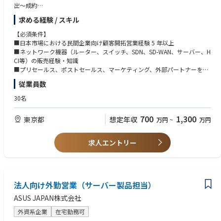
出〜成約
■顧客キーパーソンとの関係構築・維持
求める経験 / スキル
■パートナーマネージャーやセールスエンジニアチームと連携したアカウ
ント戦略の策定・実行
【必須条件】
■顧客課題やニーズの把握およびソリューション提案
■日本市場における民間企業向け顧客開拓営業経験 5 年以上
■担当地域・指名アカウントに基づくマーケティングプランの立案・実施
■ネットワーク機器（ルーター、スイッチ、SDN、SD-WAN、サーバー、H
CI等）の販売経験・知識
■プリセールス、ポストセールス、マーケティング、外部パートナーを含
む、クロスファンクショナルチームを主導できるリーダーシップ
従業員数
■契約・再販プロセスにおけるエンドユーザーの要件定義の実務経験
30名
【歓迎条件】
■社内外のあらゆるレベルの関係者と円滑な関係を構築・維持できるコミ
700
1,300
東京都
想定年収
万円
~
万円
ュニケーションスキル
■ビジネスプランの作成、営業プロセスの文書化、営業目標達成に関する
実績
求人エントリー
■顧客および地域パートナーへの出張対応が可能な方
法人向け外勤営業（サーバー製品担当）
ASUS JAPAN株式会社
外資系企業
在宅勤務可