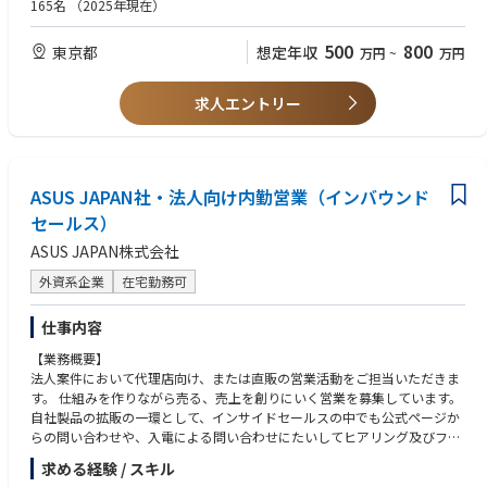
• 法人向けの IT 関連商材のマーケティング企画の実務経験がある方
165名
（2025年現在）
• 常に最新の市場トレンドと競合情報を分析し、市場を細分化し、顧客タ
• パソコン業界もしくは IT 業界での勤務経験がある方
ーゲットを定め、競合との差別化を図るSTP戦略の策定と実行
• パソコン及びパソコンパーツ製品の知識、もしくはパソコンゲームやパ
500
800
東京都
想定年収
万円
~
万円
• 自社内のプロダクトマネージャーと営業部と連携しながら、GTM（Go t
ソコンガジェットへ
o Market）のマーケティング戦略の立案と実行 （例：製品カタログや販促
の高い興味や関心がある方
POPのプロデュース、オンライン＆オフラインの広告展開、SNS キャンペ
• 外資系企業での勤務経験者
求人エントリー
ーン企画、量販店内の ASUS コーナー設計と展開（shop-in-shop）など）
• コンシューマー向けの大型新製品発表会、大型展示会、ASUSファンとの
交流イベント会、企業向けの内覧会、製品勉強会などの策定と実行と予算
管理
• パートナー企業（Microsoft、Google、AMD、Intel、NVIDIA など）と定
ASUS JAPAN社・法人向け内勤営業（インバウンド
期会議の実施：年間や四半期の中長期のマーケティング戦略の展開、ファ
セールス）
ンド獲得、コラボレーション提案
ASUS JAPAN株式会社
• ゲーム会社やコンテンツ会社やアプリケーション会社とのコラボレーシ
ョン企画と実施
外資系企業
在宅勤務可
【担当製品】
仕事内容
ノートパソコン、デスクトップパソコン、ポータブルゲーム機
※担当製品は、経験や適性に応じて入社後に決定されます。
【業務概要】
法人案件において代理店向け、または直販の営業活動をご担当いただきま
す。 仕組みを作りながら売る、売上を創りにいく営業を募集しています。
自社製品の拡販の一環として、インサイドセールスの中でも公式ページか
らの問い合わせや、入電による問い合わせにたいしてヒアリング及びフォ
ローアップがメインの仕事になります。現在はまだ立ち上げのフェーズの
求める経験 / スキル
ため積極的にアイディアを出し合い一緒にフローを作り上げてくれる方を