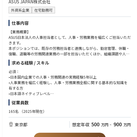
ASUS JAPAN株式会社
外資系企業
在宅勤務可
仕事内容
【業務概要】
ASUS日本法人の人事担当者として、人事・労務業務を幅広くご担当いただ
きます。
本ポジションでは、既存の労務担当者と連携しながら、勤怠管理、休職・
復職、退職等の労務関連業務の一部を担当いただくほか、組織課題や人事
課題の分析、人員配置・組織体制の検討、人事施策の企画・実行など、幅
求める経験 / スキル
広い人事業務に携わっていただきます。
また、経営層や各部門責任者と連携し、組織戦略や人材戦略の観点から、
必須：
組織・人員に関する課題を整理し、改善施策の企画・実行を推進していた
•日本国内企業での人事・労務関連の実務経験5年以上
だきます。PIP（Performance Improvement Plan）や組織改編、人員最適
•人事業務を幅広く経験し、人事・労務業務全般に関する基本的な知識を
化等の人事施策にも関わり、事業成長を支える戦略人事としてご活躍いた
有する方
だくことを期待しています。
•日本語ネイティブレベル
台湾本社や社内各部門とも連携しながら、日本法人の組織・人事課題に対
•英語ビジネス会話可能なレベル もしくは 中国語ビジネスレベル＋英語日
従業員数
して主体的に取り組み、幅広い人事経験を積むことができるポジションで
常会話レベル（読み書き聞き取り）
す。
165名
（2025年現在）
歓迎(Nice to have)：
【主な担当業務内容】
•組織人事、人事企画またはHRBPとしての実務経験
500
900
東京都
想定年収
万円
~
万円
人事業務全般・HR企画
•PIP（Performance Improvement Plan）、人員最適化に関する実務経験
•人事関連業務全般およびHR施策・制度の企画、運用、改善
•外資系企業またはグローバル企業での人事経験
•組織および人事課題の分析、課題解決に向けた施策の企画・実行