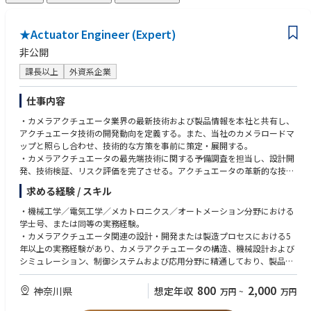
★Actuator Engineer (Expert)
非公開
課長以上
外資系企業
仕事内容
・カメラアクチュエータ業界の最新技術および製品情報を本社と共有し、
アクチュエータ技術の開発動向を定義する。また、当社のカメラロードマ
ップと照らし合わせ、技術的な方策を事前に策定・展開する。
・カメラアクチュエータの最先端技術に関する予備調査を担当し、設計開
発、技術検証、リスク評価を完了させる。アクチュエータの革新的な技術
的強みを拡大し、製品およびプロジェクトの要件を満たす。
求める経験 / スキル
・プロジェクトチームと連携し、カメラアクチュエータの技術プロジェク
ト計画および体系的な検証計画を策定する。設計の初期段階で設計および
・機械工学／電気工学／メカトロニクス／オートメーション分野における
工程上の課題を解決し、製品の全体的な品質を最適化するとともに、プロ
学士号、または同等の実務経験。
ジェクトを期日通りに完了させ、様々なプロジェクトリスクを回避・解決
・カメラアクチュエータ関連の設計・開発または製造プロセスにおける5
する。
年以上の実務経験があり、カメラアクチュエータの構造、機械設計および
・アクチュエータ／モジュールサプライヤーやパートナーと連携し、製造
シミュレーション、制御システムおよび応用分野に精通しており、製品レ
プロセスを最適化するとともに、製品
ベルのシステム思考力およびイノベーション能力を有すること。
開発中に発生する課題を解決する。
・閉ループ制御および減衰システムの設計経験とリスク特定能力を有する
800
2,000
神奈川県
想定年収
万円
~
万円
こと。以下のハイエンドカメラアクチュエータについて、少なくとも2件
の開発・設計経験を有すること：ボールガイドOIS、フォールドアクチュ