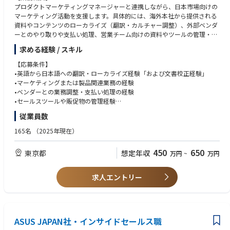
•自社内のカスタマーサービス部と連携しながら、トラブルシューティン
プロダクトマーケティングマネージャーと連携しながら、日本市場向けの
グ対応
マーケティング活動を支援します。具体的には、海外本社から提供される
資料やコンテンツのローカライズ（翻訳・カルチャー調整）、外部ベンダ
【担当製品】
ーとのやり取りや支払い処理、営業チーム向けの資料やツールの管理・更
ノートパソコン（Windows）、ノートパソコン（Chromebook）、デス
新などを担当します。社内外の関係者と協力し、円滑なプロジェクト進行
求める経験 / スキル
クトップパソコン
と情報共有を推進する役割です。
【応募条件】
【主な担当業務内容】
•英語から日本語への翻訳・ローカライズ経験「および文書校正経験」
•GTM（Go-To-Market）活動の推進
•マーケティングまたは製品関連業務の経験
製品サービスの市場投入に向けた戦略的サポート
•ベンダーとの業務調整・支払い処理の経験
マーケティング施策の企画・実行（キャンペーン、イベント、コンテンツ
•セールスツールや販促物の管理経験
配信など）
•Excel、PowerPoint、Google Workspaceの基本操作
従業員数
クロスファンクショナルチームとの連携（営業、デザイナー、広報など）
•英語での読み書き・コミュニケーション能力
•ローカライズ対応（翻訳（英語→日本語）、日本市場向けにトーン&マナ
165名
（2025年現在）
ーの調整、校正）
歓迎：
•ベンダーとの契約・支払い処理（請求書管理、支払申請）
•パソコン業界もしくはIT業界での勤務経験がある方
450
650
東京都
想定年収
万円
~
万円
•セールスツールの管理・最適化（カタログ、展示台、販促コンテンツな
•パソコン及びパソコンパーツ製品の知識、もしくはパソコンゲームやパ
ど）
ソコンガジェットへの高い興味や関心がある方
•外資系企業での勤務経験者
求人エントリー
【担当製品】
ノートパソコン、スマートフォン、デスクトップパソコン、ポータブルゲ
ーム機 ※担当製品は、経験や適性に応じて入社後に決定されます。
ASUS JAPAN社・インサイドセールス職