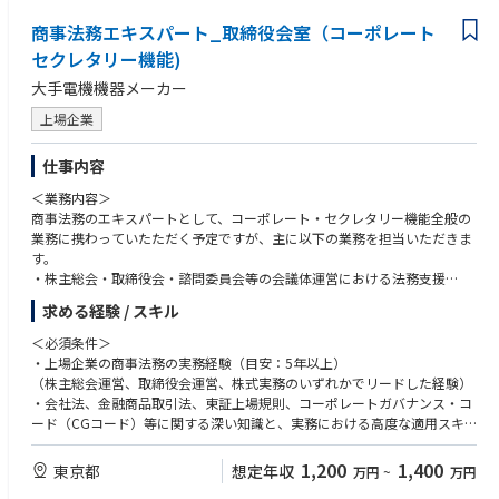
ック・指導
D.招集通知、コーポレートガバナンス報告書、有価証券報告書等の策定実
商事法務エキスパート_取締役会室（コーポレート
・CEOおよび取締役兼務執行役員の実績評価プロセスの運営と透明性の担
務のご経験
保
セクレタリー機能)
・国内外のガバナンス潮流の調査・分析および社内への発信・展開
２）コンサルティングファームにてコーポレート機能関連業務のプロジェ
大手電機機器メーカー
・他部門へのガバナンス支援および専門家（エキスパート）の育成
クトに主担当として携わられたご経験
・戦略コンサルタント等の外部専門家との、高度な知見に基づく協議
上場企業
＜歓迎条件＞
※会社の定める職務の範囲で今後変更となる可能性があります
・上場企業の本社部門（経営企画、法務、内部監査等）に在籍したご経験
仕事内容
・機関設計の変更や諮問委員会の立ち上げ、構成の変更など、上場企業の
＜アピールポイント＞
ガバナンスに関わるプロジェクトのご経験
＜業務内容＞
・最高意思決定機関（取締役会）の審議に直結する、機関設計や取締役会
・MBA中小企業診断士など、企業経営に関わる学位、資格等の保有者
商事法務のエキスパートとして、コーポレート・セクレタリー機能全般の
の運営企画等の根幹に関わる案件をガバナンスの砦として評価・提案でき
・ビジネスレベルの英語力があれば尚可
業務に携わっていたただく予定ですが、主に以下の業務を担当いただきま
る非常にやりがいの大きいポジションです。
す。
・自身の知識・経験を実経営の意思決定に適用し、会社の企業価値向上を
＜求める人物像・志向性＞
・株主総会・取締役会・諮問委員会等の会議体運営における法務支援
ダイレクトに牽引する経験は、プロフェッショナルとしての市場価値を飛
・ガバナンスの専門性を基盤に、企業経営視点、ならびに株主・資本市
・会社法、金融商品取引法、上場規則等に基づく法定開示書類の企画・作
求める経験 / スキル
躍的に高めます。
場・社員・地域社会などのステークホルダー視点で課題を構造化し、解決
成・管理
・取締役会室は少数精鋭の組織であり、一人ひとりの専門性に基づく裁量
策を提案できる方
・コーポレート・ガバナンスや内部統制システムに関する企画・運用
＜必須条件＞
と貢献度が大きく、経営のリアルな意思決定プロセスを間近で体感できる
・ガバナンスの諸課題を具体的な制度や仕組みに落とし込むことができる
・株主対応（議決権行使助言会社対応・株主提案対応等）における法務支
・上場企業の商事法務の実務経験（目安：5年以上）
環境です。
企画・構想力のある方
援
（株主総会運営、取締役会運営、株式実務のいずれかでリードした経験）
・リコーの経営の根幹であるガバナンスの健全化とESG戦略に直接関与
・客観的な数値や論理に基づき、経営陣に対しても忖度なく意見具申でき
・定款・株式関連規程等の整備・運用
・会社法、金融商品取引法、東証上場規則、コーポレートガバナンス・コ
し、企業価値向上を主導できる非常にやりがいのあるポジションです。
る高い責任感を持つ方
※会社の定める職務の範囲で今後変更となる可能性があります
ード（CGコード）等に関する深い知識と、実務における高度な適用スキ
・国内外の最新のガバナンス潮流を捉え、自社の仕組みに落とし込むとい
・機密性の高い情報を扱う中で、高い倫理観と透明性をもって行動できる
ル
う、専門性の高いクリエイティブな業務に携われます。
方
＜アピールポイント＞
・ガバナンス体制構築や開示対応など、上場企業特有の法務課題を解決し
1,200
1,400
東京都
想定年収
万円
~
万円
・経営層や社外役員と密に接する機会が多く、経営の意思決定プロセスを
・市場環境の変化に対し、常に最新のコーポレートガバナンスに関する理
・当社はガバナンス、特にCEOの選解任などで、資本市場において高い評
た経験
間近で体感しながらキャリアを磨くことができます。
論や規則、規制動向を自律的にキャッチアップする探求心の高い方
価を受けており、ご自身のキャリア形成に有効なスキル・経験を積むこと