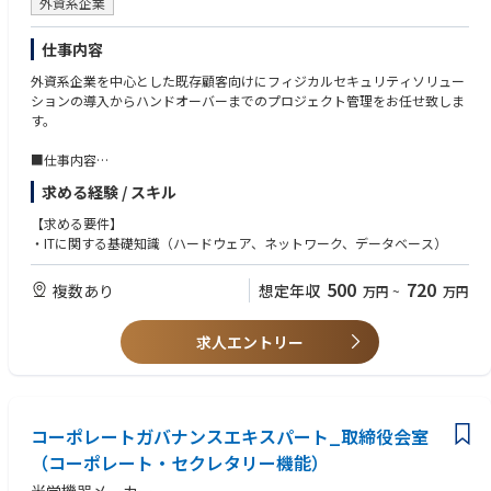
外資系企業
仕事内容
外資系企業を中心とした既存顧客向けにフィジカルセキュリティソリュー
ションの導入からハンドオーバーまでのプロジェクト管理をお任せ致しま
す。
■仕事内容
・セキュリティ機器導入後のアフターサポート
求める経験 / スキル
・メンテナンス
・トラブルシューティング など
【求める要件】
・ITに関する基礎知識（ハードウェア、ネットワーク、データベース）
同社は、米Convergint社の日本法人でありフィジカルセキュリティの観点
から主に外資系企業のオフィス、データセンター、店舗等の日本進出のサ
500
720
複数あり
想定年収
万円
~
万円
ポートを担っており、Sierの立場で顧客のビジネス拡大に貢献しておりま
す。
ステークフォルダーと連携しながらプロジェクトの完遂までマネジメント
求人エントリー
できる方を歓迎しております。
コーポレートガバナンスエキスパート_取締役会室
（コーポレート・セクレタリー機能）