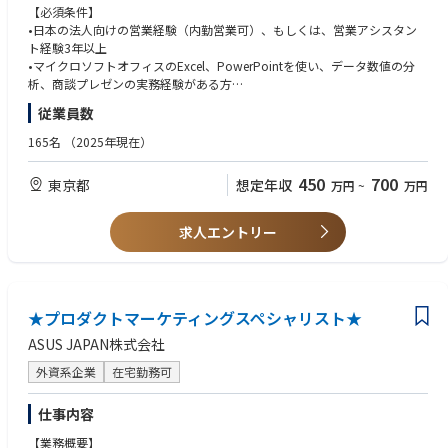
募集します。また、電話営業以外にも外勤営業（フィールドセールス）を
【必須条件】
支援しながら、代理店と綿密な製品導入プラン、価格管理、リベートプロ
•日本の法人向けの営業経験（内勤営業可）、もしくは、営業アシスタン
グラムのフォローアップ、納期管理及び販促活動を実行します。
ト経験3年以上
また、当ポジションは代理店、または顧客様から頂くあらゆる商品のお問
•マイクロソフトオフィスのExcel、PowerPointを使い、データ数値の分
い合わせに対して、購入に導く【ビフォア・サービス】・再購入の意欲
析、商談プレゼンの実務経験がある方
（リピーター）を高める【アフター・サービス】などのサービスをいかに
•情報収集、販売戦略の実行、販売台数と納期の管理などの実務経験があ
従業員数
迅速かつ的確に提供できるかどうかが売り上げに直結するため、非常に成
る方
果の見えやすいやりがいのあるポジションとなっており、 かつ通常のイン
•マージン構造への理解、定量・定性情報に基づく分析能力がある方
165名
（2025年現在）
サイドセールスの枠を超えた営業スキルを身につけることのできる非常に
挑戦的なポジションでもあります。
【歓迎条件（Nice to have）】
450
700
東京都
想定年収
万円
~
万円
•コールセンター業務経験（優遇）
【主な担当業務内容】
•パソコン業界もしくはIT製品での勤務経験がある方
•購入前の相談のコールや自社サイトからの問い合わせに対して自社製品
•Salesforceの利用経験がある方
求人エントリー
の提案と商流の調整から販売と納品までのフォロー
•パソコンメーカーにおいて直販及び間接販売等の営業経験がある方
•自社Storeへ誘導するためのキャンペーン施策の立案と実行
•英語または中国語でのコミュニケーション能力がある方
•Salesforceやエクセルによる各種案件の進捗管理と報告：売上実績集計、
納期、リベートプログラム、販売台数及び利益マージンの管理と実行
•代理店への営業活動（製品企画、価格管理、売上計画、在庫管理の提案
★プロダクトマーケティングスペシャリスト★
など）
ASUS JAPAN株式会社
•代理店と定期商談の実施：年間＞四半期＞月＞週の中長期の販売戦略の
フォローアップ、納期の管理と提案
外資系企業
在宅勤務可
•自社内のプロダクトマネジメント部及びマーケティング部と連携しなが
ら、代理店やエンドユーザーにむけた製品勉強会、内覧会、キャンペーン
仕事内容
等の開催と展開（サンプル手配から設営準備までの一連実施）
•代理店からの小型新規案件のヒアリングとフォローアップ業務
【業務概要】