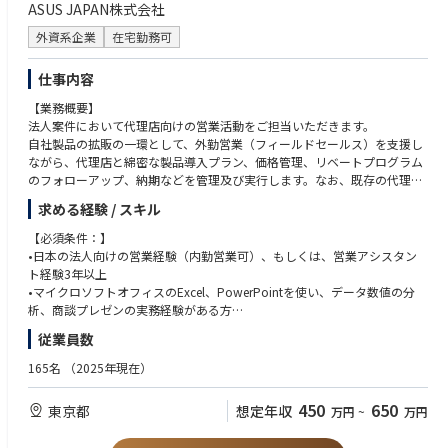
ASUS JAPAN株式会社
外資系企業
在宅勤務可
仕事内容
【業務概要】
法人案件において代理店向けの営業活動をご担当いただきます。
自社製品の拡販の一環として、外勤営業（フィールドセールス）を支援し
ながら、代理店と綿密な製品導入プラン、価格管理、リベートプログラム
のフォローアップ、納期などを管理及び実行します。なお、既存の代理店
との関係維持だけではなく、公式ページからの小型新規案件のヒアリング
求める経験 / スキル
及びフォローアップの業務などもあります。
【必須条件：】
また、当ポジションは代理店、または顧客様から頂くあらゆる商品のお問
•日本の法人向けの営業経験（内勤営業可）、もしくは、営業アシスタン
い合わせに対して、購入に導く【ビフォア・サービス】・再購入の意欲
ト経験3年以上
（リピーター）を高める【アフター・サービス】などのサービスをいかに
•マイクロソフトオフィスのExcel、PowerPointを使い、データ数値の分
迅速かつ的確に提供できるかどうかが売り上げに直結するため、非常に成
析、商談プレゼンの実務経験がある方
果の見えやすいやりがいのあるポジションとなっており、 かつ通常のイン
•情報収集、販売戦略の実行、販売台数と納期の管理などの実務経験があ
従業員数
サイドセールスの枠を超えた営業スキルを身につけることのできる非常に
る方
挑戦的なポジションでもあります。
•マージン構造への理解、定量・定性情報に基づく分析能力がある方
165名
（2025年現在）
【主な担当業務内容】
【歓迎条件（Nice to have）】
450
650
東京都
想定年収
万円
~
万円
•代理店への営業活動（製品企画、価格管理、売上計画、在庫管理の提案
•パソコン業界もしくはIT製品での勤務経験がある方
など）
•Salesforceの利用経験がある方