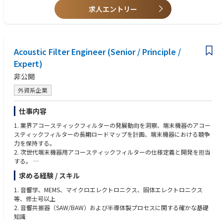
求人エントリー
エータ、SMAアクチュエータ、ピエゾアクチュエータ、新形態OISなど。
・CCMモジュール、レンズ、CMOSイメージセンサー、および回路基板に
関する深い理解があることが望ましい。
・優れたコミュニケーション能力、時間管理能力、および卓越したチーム
ワーク能力を有すること。
Acoustic Filter Engineer (Senior / Principle /
Expert)
非公開
外資系企業
仕事内容
1. 業界アコースティックフィルターの発展動向を洞察、端末機器のアコー
スティックフィルターの長期ロードマップを計画、端末機器における競争
力を保持する。
2. 次世代端末機器用アコースティックフィルターの仕様定義と開発を担当
する。
求める経験 / スキル
1. Insights into the development trend of acoustic filters in the industry, p
lan long-term roadmaps for terminal device acoustic filters, and lead ter
1. 音響学、MEMS、マイクロエレクトロニクス、固体エレクトロニクス
minal device competitiveness;
等、修士号以上
2. Responsible for specification definition and development of next-gene
2. 音響共振器（SAW/BAW）および半導体製プロセスに関する確かな基礎
ration terminal device acoustic filters;
知識