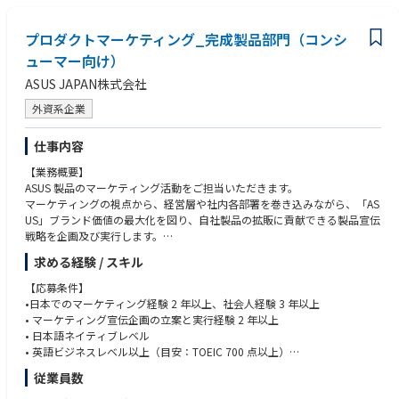
交流イベント会、企業向けの内覧会、製品勉強会などの策定と実行と予算
管理
• パートナー企業（Microsoft、Google、AMD、Intel、NVIDIA など）と定
プロダクトマーケティング_完成製品部門（コンシ
期会議の実施：年間や四半期の中長期のマーケティング戦略の展開、ファ
ューマー向け）
ンド獲得、コラボレーション提案
ASUS JAPAN株式会社
• ゲーム会社やコンテンツ会社やアプリケーション会社とのコラボレーシ
ョン企画と実施
外資系企業
【担当製品】
仕事内容
モニター、マザーボード、ビデオカード、パソコンケース、クーラー、電
源
【業務概要】
ワークステーション、Wi-Fiルーター、光学ドライブ
ASUS 製品のマーケティング活動をご担当いただきます。
パソコン周辺機器、ゲーミングデバイス（マウス、ヘットセット、オーデ
マーケティングの視点から、経営層や社内各部署を巻き込みながら、「AS
ィオ）
US」ブランド価値の最大化を図り、自社製品の拡販に貢献できる製品宣伝
※担当製品は、経験や適性に応じて入社後に決定されます。
戦略を企画及び実行します。
求める経験 / スキル
競合製品及び市場分析に基づく、STP策定から、製品コンセプト戦略の設
計、予算管理、パートナー企業や各種コンテンツ会社とのコラボ企画、新
【応募条件】
製品発表会、店舗のローンチイベントなどまで一気通貫で幅広く実施し、
•日本でのマーケティング経験 2 年以上、社会人経験 3 年以上
自社製品の宣伝活動の牽引をお任せします。
• マーケティング宣伝企画の立案と実行経験 2 年以上
• 日本語ネイティブレベル
また、海外本社との折衝でASUS製品の日本ローカライズ化の業務が多く
• 英語ビジネスレベル以上（目安：TOEIC 700 点以上）
あり、英語の語学力を活かせたい方にとってやりがいのある仕事です。
従業員数
歓迎：
【主な担当業務内容】