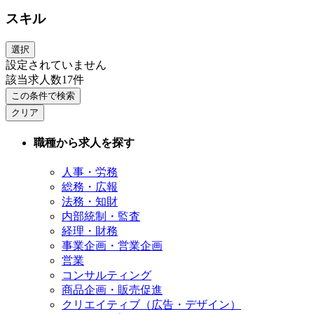
スキル
選択
設定されていません
該当求人数
17
件
この条件で検索
クリア
職種から求人を探す
人事・労務
総務・広報
法務・知財
内部統制・監査
経理・財務
事業企画・営業企画
営業
コンサルティング
商品企画・販売促進
クリエイティブ（広告・デザイン）