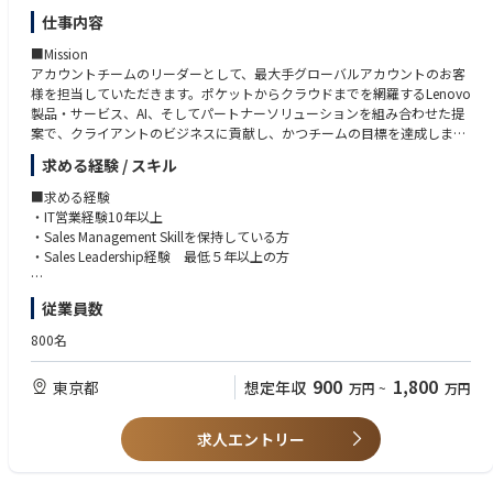
経営の根幹に関わる案件を経営企画分野の砦として評価・提案できる非常
仕事内容
にやりがいの大きいポジションです。
＜求める人物像・志向性＞
・自身の経営企画分野で培った知識・経験を実経営の意思決定に適用し、
・経営企画に関わる専門性を基盤に、経営視点で課題を構造化し、解決策
■Mission
会社の企業価値向上をダイレクトに牽引する経験は、プロフェッショナル
を提案できる方
アカウントチームのリーダーとして、最大手グローバルアカウントのお客
としての市場価値を飛躍的に高めることができます。
・客観的な論理や事例に基づき、経営陣に対しても忖度なく意見具申でき
様を担当していただきます。ポケットからクラウドまでを網羅するLenovo
・取締役会室は少数精鋭の組織であり、一人ひとりの専門性に基づく裁量
る高い責任感を持つ方
製品・サービス、AI、そしてパートナーソリューションを組み合わせた提
と貢献度が大きく、経営のリアルな意思決定プロセスを間近で体感できる
・機密性の高い情報を扱う中で、高い倫理観と透明性をもって行動できる
案で、クライアントのビジネスに貢献し、かつチームの目標を達成しま
環境です。
方
す。このポジションには、売り上げ目標を達成してきた営業経験とスキ
求める経験 / スキル
・事業会社の経営企画部門では携わることができないような、トップ企業
・市場環境の変化に対し、常に最新の経営戦略に関わる情報、他社動向、
ル、コンサルティング型の営業アプローチ、Cレベルとのコミュニケーシ
を経験した社外取締役と直接コミュニケーションをとりながら取締役会の
市場の潮流を自律的にキャッチアップする探求心の高い方
ョン経験、グローバルチームをリードする能力、そして新しいことへのチ
■求める経験
サポートができるポジションです。
・リーダーシップを持ち、周囲との信頼関係を構築できるコミュニケーシ
ャレンジを厭わないマインドが求められます。
・IT営業経験10年以上
・ご自身でタイムマネジメントを行いながらフレキシブルに働くことがで
ョン力を持っている方
・Sales Management Skillを保持している方
きる環境があります。
・社内外の多様なステークホルダーや外部専門家と対等に渡り合い、信頼
■職務内容
・Sales Leadership経験 最低５年以上の方
関係を構築できる高いコミュニケーション能力を持つ方
〇営業戦略と実行
＜入社後のキャリアパス＞
- 売上目標を達成するための戦略的アカウントプランの策定と実行
■あると望ましい経験
・入社後は、取締役会室の経営企画分野エキスパートとして、評価・分析
従業員数
- 社内外・国内外のステークホルダーとの協業
・デバイスのみならずソリューションセールスの経験者
の実務全般をリードしていただきます。
- 売上目標の達成
・流暢な日本語とビジネス英語の会話スキル
800名
・将来的には、組織マネージャー、経営企画の専門家として、社内の経営
企画や事業企画、投資関連等への異動も検討される範囲です。
〇アカウント・リレーション管理
900
1,800
東京都
想定年収
万円
~
万円
- 顧客満足度の向上
＜働き方について＞
- 定期的なビジネスレビュー開催をとおしての、提供品質の確認と改善
準備期間を含め株主総会の時期（3～5月頃）は繁忙期となりますが、
- Cレベルのステークホルダーとのリレーション確立と維持
求人エントリー
11月～1月を中心に閑散期となり、年間を通じて繁閑のメリハリがある環
境です。
■組織について
- Report to : Manager