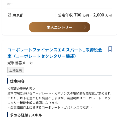
います。
or
・アカウントマネージャー（もしくはプリセールス）：主要顧客のアカウ
【求める経験】■プリセールス■
700
2,000
東京都
想定年収
万円
~
万円
ントマネジメントおよびビジネス拡大
・サーバー製品知識
・サーバー設定、操作の実務経験
＜会社特徴＞
求人エントリー
・RHEL (RedHat 企業版）、VMware、HCIに関するスキル
日本市場は現在も順調に成長を続けており、事業拡大フェーズならではの
＝＝＝＝＝＝＝＝＝＝＝＝＝＝＝＝＝＝＝＝＝＝＝＝＝＝＝
裁量とチャンスがあります。
個々の経験・スタイル・強みを尊重する風土があり、主体的に考え行動で
【共通する歓迎スキル】
きる環境で、ご自身の能力を最大限発揮していただけます。
・サーバー、ストレージ、IT、コンピューティング関連業界経験
コーポレートファイナンスエキスパート_取締役会
また、将来的なキャリアパスも多様で、営業・技術いずれの方向でも専門
・IT、インターネット、キャリア通信関連業界、教育機関、大学関連もし
性を高めていける点が大きな魅力です。
室（コーポレートセクレタリー機能）
くは科学機関関連の人脈がある方は優遇
光学機器メーカー
上場企業
仕事内容
＜部署の業務内容＞
資本市場におけるコーポレート・ガバナンスの継続的な高度化が求められ
ており、以下を主とした職務としますが、業務範囲はコーポレート・セク
レタリー機能全般の範囲になります。
・企業価値向上に資するコーポレート・ガバナンスの推進
・株主・投資家の要望を反映した取締役会の企画・運営
求める経験 / スキル
・企業価値向上に向けた取締役会の取り組みの支援