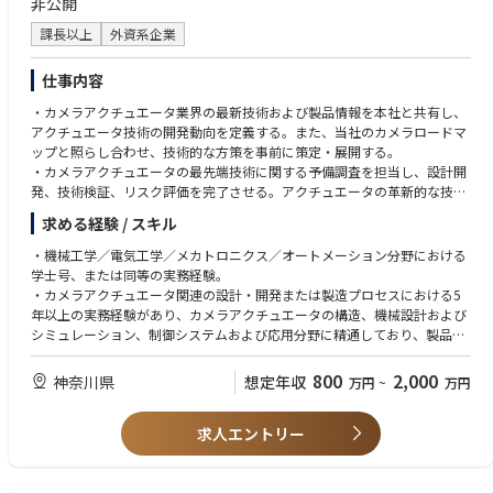
非公開
課長以上
外資系企業
仕事内容
・カメラアクチュエータ業界の最新技術および製品情報を本社と共有し、
アクチュエータ技術の開発動向を定義する。また、当社のカメラロードマ
ップと照らし合わせ、技術的な方策を事前に策定・展開する。
・カメラアクチュエータの最先端技術に関する予備調査を担当し、設計開
発、技術検証、リスク評価を完了させる。アクチュエータの革新的な技術
的強みを拡大し、製品およびプロジェクトの要件を満たす。
求める経験 / スキル
・プロジェクトチームと連携し、カメラアクチュエータの技術プロジェク
ト計画および体系的な検証計画を策定する。設計の初期段階で設計および
・機械工学／電気工学／メカトロニクス／オートメーション分野における
工程上の課題を解決し、製品の全体的な品質を最適化するとともに、プロ
学士号、または同等の実務経験。
ジェクトを期日通りに完了させ、様々なプロジェクトリスクを回避・解決
・カメラアクチュエータ関連の設計・開発または製造プロセスにおける5
する。
年以上の実務経験があり、カメラアクチュエータの構造、機械設計および
・アクチュエータ／モジュールサプライヤーやパートナーと連携し、製造
シミュレーション、制御システムおよび応用分野に精通しており、製品レ
プロセスを最適化するとともに、製品
ベルのシステム思考力およびイノベーション能力を有すること。
開発中に発生する課題を解決する。
・閉ループ制御および減衰システムの設計経験とリスク特定能力を有する
800
2,000
神奈川県
想定年収
万円
~
万円
こと。以下のハイエンドカメラアクチュエータについて、少なくとも2件
の開発・設計経験を有すること：ボールガイドOIS、フォールドアクチュ
求人エントリー
エータ、SMAアクチュエータ、ピエゾアクチュエータ、新形態OISなど。
・CCMモジュール、レンズ、CMOSイメージセンサー、および回路基板に
関する深い理解があることが望ましい。
・優れたコミュニケーション能力、時間管理能力、および卓越したチーム