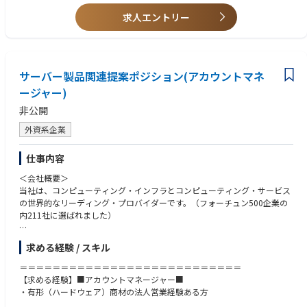
と
求人エントリー
6. マルチフィジックスのシミュレーションソフトウェアとRF評価設備に精
通していること
1. Master degree or above in acoustics, MEMS, microelectronics and solid
-state electronics, etc.;
サーバー製品関連提案ポジション(アカウントマネ
2. Solid basic knowledge of acoustic resonator (SAW/BAW) and semicon
ージャー)
ductor process manufacturing;
3. Possess full-process development experience in the simulation, design
非公開
and manufacturing of SAW, TC-SAW, BAW and other acoustic filters;
4. Long-term focus on acoustic filter research experience for 10 years plu
外資系企業
s;
5. Familiar with more than one kind of RFFE key block such as PA, LNA, R
仕事内容
F switch, etc.;
6. Proficient in using multi-physics simulation software and RF test equip
＜会社概要＞
ment;
当社は、コンピューティング・インフラとコンピューティング・サービス
の世界的なリーディング・プロバイダーです。（フォーチュン500企業の
内211社に選ばれました）
＜主な業務内容・想定ポジション＞
求める経験 / スキル
日本市場における事業拡大に向け、サーバー製品をメインに、中長期的な
視点で顧客との関係構築を行い、ニーズの把握から最適なソリューション
＝＝＝＝＝＝＝＝＝＝＝＝＝＝＝＝＝＝＝＝＝＝＝＝＝＝＝
提案、導入支援まで一貫して携わっていただきます。
【求める経験】■アカウントマネージャー■
・有形（ハードウェア）商材の法人営業経験ある方
ご経験・強みに応じて、以下の役割を軸にご活躍いただくことを想定して