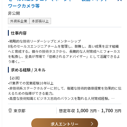
ラクティスに関する知見を提供する
品
ワークカメラ等
インテグレーターや主要パートナーと協業し、複雑な技術課題の解決を推
Apstra、Paragon Automation/Routing Director などの自動化ツール
非公開
進す
Netconf、REST API、YANG、テレメトリによる監視・管理
デモや PoC を企画・実施し、ソリューションの価値を分かりやすく伝え
DPDK、SR-IOV、SmartNIC などを利用した x86 仮想化技術
外資系企業
本部長以上
る
RFP／入札対応（コンプライアンス、BoM、価格、ソリューション文書）
顧客のビジネス目標を技術要件に落とし込み、製品機能や新ソリューショ
の経験
仕事内容
ンの改善にフィードバックする
日常会話レベルの英語、読み書きができる
プロダクトマネジメントと緊密に連携し、プロダクト、サービス、ソリュ
【あると望ましい経験、スキル】
•戦略的な技術リーダーシップとメンターシップ
ーション全体に加え、必要なサードパーティ要素を含むソリューション
8名のセールスエンジニアチームを管理し、鼓舞し、高い成果を出す組織
を、CAPEX／SaaS／IaaS いずれの形態でも提供できるよう設計する
技術営業におけるリーダーシップまたはメンタリング経験
へと育成する。個々の技術タスクから、長期的な人材育成へとフォーカス
技術的な観点から価値を訴求し、顧客からの懸念や質問に対応する
JNCIE または同等のエキスパート資格
を転換し、全員が市場で「信頼されるアドバイザー」として活躍できるよ
デリバリーチームへの円滑なナレッジトランスファーを行い、プロジェク
API、Postman、JSON、Python などのプログラミングに対する基礎的な
う導く。
ト移行を支援する
理解
業界ベストプラクティスに基づき、技術ソリューションの規模策定、設
求める経験 / スキル
・プリセールスの卓越性とエコシステム最適化
計、構成に関する技術的助言を行う
技術営業支援の全体戦略を主導する。SEリソースを重要案件へ戦略的に配
【必須】
JUNOS をはじめ、MPLS、SR-MPLS、SRv6、L2/L3 VPN、EVPN、VXLA
置し、意思決定者への影響力を最大化し、Axisソリューションが営業サイ
•IT業界での営業経験10年以上
N、BGP、CoS などの技術に加え、 SP WAN（アクセス／アグリゲーショ
クルの初期段階から仕様に組み込まれるよう促す。
•非技術系ステークホルダーに対して、複雑な技術的価値提案を効果的に伝
ン／エッジ／コア）、Enterprise WAN、データセンター、仮想化技術に関
えるための指導ができる能力。
する専門知識を有する
・スケーラブルな知識移転とAxis Academy戦略
•高度な技術知識とビジネス志向のバランスを取れる人材育成経験。
JUNOS を中心とした MX、PTX、QFX、CX、SRX、EX、ACX、vMX、vSRX
技術コンピテンシー向上の全国戦略を統括する。パートナーおよび社内チ
•営業サイクルの構造を理解し、大規模案件を獲得するために技術リソー
などの HPE Networking 製品や、 Routing Director、Mist、Apstra などの
ームへ専門知識を円滑に伝達するため、Axis Academyを中心とした高イン
スを戦略的に配置できる能力。
1,000
1,700
管理・自動化ソリューション、ならびに SDN／NFV に関する知識を活か
東京都
想定年収
万円
~
万円
パクトなトレーニングプログラムや革新的な技術資料を企画・推進する。
•技術的実現性と商業的要件のギャップを埋め、社内営業チームおよび外
し、 アカウントマネージャーと協力して最適なソリューションを提案する
部パートナー双方にとって「信頼されるアドバイザー」として機能できる
・クロスファンクショナルな技術
求人エントリー
深い理解。