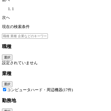
■ご参考
・アズミ村田製作所HP
1
https://corporate.murata.com/ja-jp/group/azumimurata
・村田製作所Vision2030
次へ
https://corporate.murata.com/ja-jp/company/business-strategy/vision2
030
現在の検索条件
職種
選択
設定されていません
業種
選択
コンピュータハード・周辺機器
(17件)
勤務地