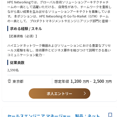
HPE Networkingでは、グローバル技術ソリューションアーキテクチャチ
ームの一員として活躍いただける、 自発性があり、チームワークを重視し
ながら高い成果を生み出せるソリューションアーキテクトを募集していま
す。 本ポジションは、HPE Networking の Go-To-Market（GTM）チーム
の一員として、 プロダクトマネジメントやエンジニアリング部門と密接に
連携しながら、 先進的かつ新しいネットワーク技術領域における技術的な
求める経験 / スキル
価値提案をリードする役割を担います。 HPE Juniper Networking の製
品・ソリューションに加え、 HPE Networking が描くネットワークインフ
【応募資格（必須）】
ラのビジョンを補完する オープンソースや他社製技術についても、深い専
門知識と実践的な経験が求められます。 また、業界動向や標準技術にも精
ハイエンドネットワーク機器およびソリューションにおける豊富なプリセ
通し、IETF、NOG、GSMA、ORAN などの標準化活動や 技術コミュニティ
ールス経験を有し、技術要件とビジネス要件を結びつけて説明できる高い
への関与、講演などを行う機会もあります。
コミュニケーション能力
サービスプロバイダー向け WAN インフラ、IP ルーティング、イーサネッ
従業員数
【主な業務内容】
トスイッチングにおける 15年以上の実務経験
大規模ネットワーク、データセンター IP Fabric、SDN の設計経験
2,590名
セールスと連携し、当社ルーティングインフラソリューションの技術的価
技術系の学位、またはそれに相当する実務経験
値を顧客に訴求する
C レベルや技術意思決定者に対して、複雑な技術内容を分かりやすく説明
1,200
2,500
東京都
想定年収
万円
~
万円
大規模案件における技術的な適合性を評価し、最適なアプローチをセール
し、信頼関係を構築できる能力
スに助言する
以下の領域における高度な知識および実践経験：
お客様要件を満たすネットワークインフラのエンドツーエンドアーキテク
IP/MPLS コア／アクセス／メトロ／エッジネットワーク、および MPLS-TE
求人エントリー
チャ設計を主導する
（トラフィックエンジニアリング）の設計・運用
スペシャリスト、技術リソース、エンジニアリング、プロダクトマネジメ
データセンター IP Fabric、EVPN/VXLAN、DCI ソリューションの設計
ントと連携し、複雑な案件における技術ソリューションやカスタマイズを
MP-BGP、EVPN、VXLAN、MPLS、SR/SRv6 などのオーバーレイ・トンネ
リードする
リング技術
ハードウェア／ソフトウェア構成や、プロジェクト成功に向けたベストプ
セールスエンジニア マネージャー 製品：ネット
ACX、MX、PTX、QFX シリーズなどの HPE Networking 製品または同等製