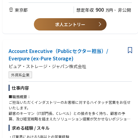
プロダクトマネージャー／プロダクトマーケティング
産業機器メーカーのお客様に対し、当社製品によるビジネスのデジタル化
ソリューション営業／戦略アカウント営業
を技術的にサポートするプリセールスを募集。
900
東京都
想定年収
非公開
万円
~
クリニカルアプリケーションスペシャリスト
ハードウェア・コンポーネントだけでなく、運用技術や情報技術を駆使し
フィールドアプリケーション／フィールドサービス／技術営業
たソリューション志向のアプローチ
開発・エンジニア・アプリケーションサポートから、営業・提案・事業開
求人エントリー
発側へキャリアを広げた方
それぞれポジションの詳細は別途お伝えさせて頂きます
単なる営業経験者よりも、医療機器・医療現場・技術・事業機会をつなげ
て考えられる方を重視します。
Account Executive（Publicセクター担当）/
Everpure (ex-Pure Storage)
ピュア・ストレージ・ジャパン株式会社
外資系企業
仕事内容
■職務概要：
ご担当いただくインダストリーのお客様に対するハイタッチ営業をお任せ
いたします。
顧客のキーマン（IT部門長、Cレベル）との接点を多く持ち、顧客の予
算、及び経営戦略を踏まえたソリューション提案が欠かせないポジション
です。
求める経験 / スキル
ガートナー・マジック・クアドラントのストレージ部門においてリーダー
として位置づけられている競合優位性の高い製品を、顧客課題に即してご
・IT業界における5年以上の営業経験