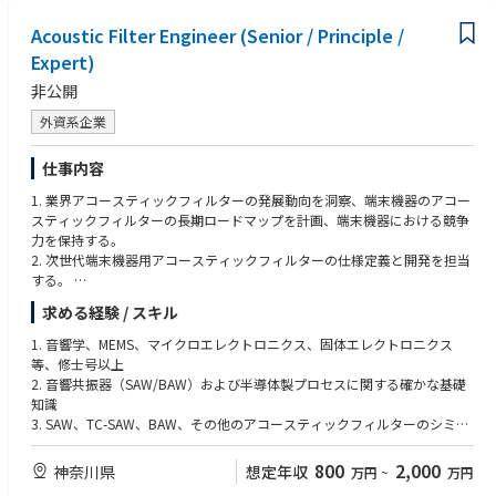
ワーク能力を有すること。
Acoustic Filter Engineer (Senior / Principle /
Expert)
非公開
外資系企業
仕事内容
1. 業界アコースティックフィルターの発展動向を洞察、端末機器のアコー
スティックフィルターの長期ロードマップを計画、端末機器における競争
力を保持する。
2. 次世代端末機器用アコースティックフィルターの仕様定義と開発を担当
する。
求める経験 / スキル
1. Insights into the development trend of acoustic filters in the industry, p
lan long-term roadmaps for terminal device acoustic filters, and lead ter
1. 音響学、MEMS、マイクロエレクトロニクス、固体エレクトロニクス
minal device competitiveness;
等、修士号以上
2. Responsible for specification definition and development of next-gene
2. 音響共振器（SAW/BAW）および半導体製プロセスに関する確かな基礎
ration terminal device acoustic filters;
知識
3. SAW、TC-SAW、BAW、その他のアコースティックフィルターのシミュ
レーション、設計、製造における全工程の開発経験を有すること
4. 10年以上の長期にわたるアコースティックフィルター研究経験
800
2,000
神奈川県
想定年収
万円
~
万円
5. PA、LNA、RFスイッチなど、複数のRFFEキーブロックに精通しているこ