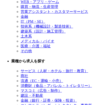
WEB・アプリ・ゲーム
購買・物流・生産管理
営業アシスタント・カスタマーサービス
金融
IT（PM・SE）
技術系（機械設計・製造技術）
建築系（設計・施工管理）
土木系
メディカル・バイオ
医療・介護・福祉
その他
業種から求人を探す
サービス（人材・ホテル・旅行・教育）
商社
流通（EC・運輸・小売）
消費財（食品・アパレル・トイレタリー）
マスコミ（広告・制作）
建設・不動産
金融（銀行・証券・保険・投資）