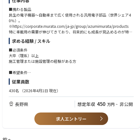
仕事内容
nd convert market opportunities into concrete objectives.
•Develops short- and long-term goals, budgets, solution strategies, and
■携わる製品
performance expectations that are aligned with partners' needs and cap
民生の電子機器～自動車まで広く使用される汎用電子部品（世界シェア4
abilities and align short-term plans with long-term priorities. Advocates f
0％）。
or the adoption of plans within partner organizations and creates mutu
※https://corporate.murata.com/ja-jp/group/azumimurata/products
al accountability between ASUS and partners.
特に車載用の需要が伸びてきており、将来的にも成長が見込めるのが特徴
•Manages and executes complex account plans to ensure ASUS and part
です。
ner sales goals, budgets, and forecasts are on target. Coordinates with k
求める経験 / スキル
ey accounts on plan execution.
■仕事内容
■必須条件
•Creates and distributes internal reports to senior leaders that include det
主に工場内で使用するインフラ設備(電気、冷凍機、空調、排水処理設備な
大卒（理系）以上
ailed account updates, metrics (e.g., leads, frequency, yield, transaction
ど)の維持、保全、企画に従事していただきます。関連部署と連携しなが
施工管理または施設管理の経験がある方
size), and performance reviews to ensure revenue and activation targets
ら、インフラ増強や改修設計、施工管理や安全衛生など幅広く裁量を持っ
are met. Evaluates the state of business and provides input on how acco
てご担当いただけるポジションです。
■希望条件
unts are performing.
電気主任技術者、エネルギー管理士、公害防止管理者(水質)などの資格保
•Forecasts managed products and/or partner accounts for their team to
従業員数
■職務詳細
有者
examine trends, monitor progress, and identify opportunities for growt
工場インフラの維持/保全
h. Addresses gaps for overall team accountability and aligns forecasts ac
430名
（2026年4月1日 現在）
インフラ設備管理に関する業務設計/実施管理また、中長期的に工場の
■求める人物像
ross the team.
価値向上やコスト削減、省エネに向けた改善の提案、実行などを実施。
・自ら課題を見つけ、自ら学習できる方
450
長野県
想定年収
非公開
万円
~
改修・修繕工事の実施管理
・何事にも真摯に取り組み、向上心がある方
インフラ設備の不具合や老朽化に伴う改修、修繕計画の立案や実行を協
・社内外の業務関係者と積極的にコミュニケーションが図れる方
力会社と共同で実施。
・安全に対する認識やルールを守ることができる方
求人エントリー
協力会社のマネジメント
インフラ設備の維持や不具合対応等、一部協力会社に依頼しており、そ
れらの企業の管理を行います。
前へ