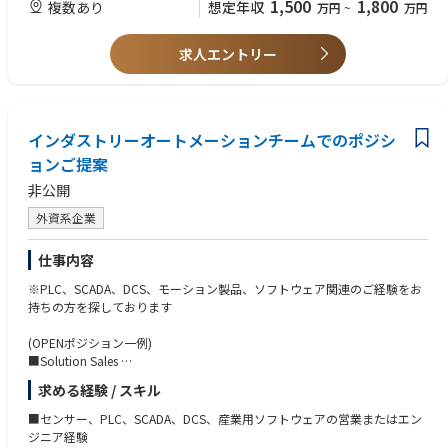
1,500
1,800
複数あり
想定年収
万円
~
万円
【役割・業務内容】
社内外の関係者を巻き込みながら、商機を具体化できるコミュニケーショ
医療オートメーション領域における市場・顧客ニーズの把握
ン力
医療機器メーカー、ヘルスケア関連企業、医療ソリューション企業等への
求人エントリー
ビジネスレベルの日本語力
新規アプローチ
英語での読み書き対応力
自身の業界ネットワークや知見を活かしたリード創出
Managing Directorと連携し、自律的に新規活動計画を策定し、推進できる
顧客との初期面談を通じた課題把握、ニーズ整理、商機の見極め
一定の確度までリードを育成したうえで、適切な営業・セクターチームへ
【歓迎（WANT）】
インダストリーオートメーションチームでのポジシ
引き継ぎ
医療機器メーカー、病院、医療関連パートナーとのネットワーク
顧客ニーズに応じて、HI-IS、Embedded、DMS等のどの社内セクターに展
ョンご提案
医療機器の製品企画、開発、臨床アプリケーション、フィールドサービス
開すべきかを判断
との連携経験
非公開
Sales、PSM、各事業部門と連携した提案機会の創出
Embedded、Edge AI、産業用コンピュータ、医療用PC、IoT、オートメー
医療機器メーカー側の事業部門、製品企画、開発、フィールドサービス、
ション、DXに関する理解
外資系企業
臨床・アプリケーション関連部門との関係構築
海外本社や海外拠点とのやり取りの経験
医療領域における市場動向、競合情報、顧客課題の社内共有
英語または中国語での会話・ミーティング対応力があれば尚可
仕事内容
◇レポートライン◇
【求める人物像】
※PLC、SCADA、DCS、モーション製品、ソフトウェア関連のご経験をお
Managing Director
医療機器メーカー、ヘルスケアテクノロジー企業、診断機器、検査機器、
持ちの方を探しております
病院向けソリューション等の領域で、実務経験と現場知見を有する方を想
定しています。
(OPENポジション一例)
特に、医療機器の「売り方」だけでなく、医療現場の業務フロー、導入プ
■Solution Sales
ロセス、ユーザー課題、医師・技師・臨床工学技士等との接点を理解して
インダストリー事業部で取り扱うハード～ソフトまでの製品のご提案をし
求める経験 / スキル
いる方を歓迎します。
て頂きます
以下のような経験を持つ方がフィットします。
■センサー、PLC、SCADA、DCS、産業用ソフトウェアの営業またはエン
ビジネスディベロップメント
■Product Application Engineer（PAE）
ジニア経験