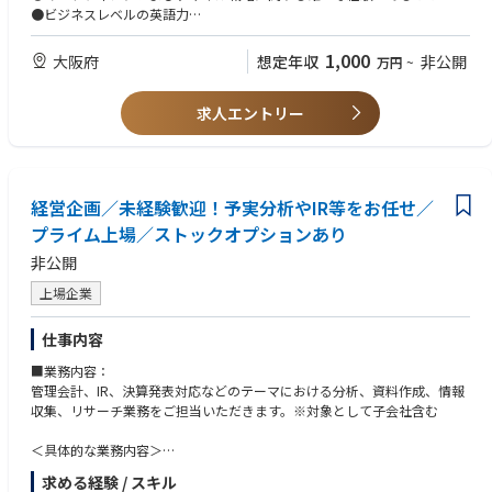
-製品ロードマップの作成
●ビジネスレベルの英語力
-短期、中期、長期の製品計画を策定
-新製品または改良製品のタイムラインと目標を設定
【歓迎】
1,000
大阪府
想定年収
非公開
万円
~
-コンセプト開発
◎起業家精神と高い意欲のある姿勢
-製品の独自の価値提案 (UVP) を定義
◎創造的、革新的、積極的、そして既成概念にとらわれずに考えることが
-初期コンセプトを詳細な開発仕様に変換
求人エントリー
できる
-プロジェクト管理（PMチームに異動する場合があります）
-製品開発プロジェクトの進捗を監督し、問題解決の取り組みを主導
-エンジニアリング、製造、マーケティングコミュニケーション、デジタル
マーケティング、営業などを含む部門横断的なプロジェクトチームを調整
経営企画／未経験歓迎！予実分析やIR等をお任せ／
-製品の発売と市場評価
-市場開拓計画を策定し、プロモーション戦略をサポート
プライム上場／ストックオプションあり
-発売後の市場フィードバックを収集し、改善策を提案
非公開
-財務パフォーマンス管理
-売上、利益率、ROI などの KPI を設定し達成
上場企業
※入社後は記載の業務に従事頂く予定です。その後はご本人の適正により
業務全般に変更の可能性があります。
仕事内容
＜Key Responsibilities／職責＞
■業務内容：
-市場機会の特定
管理会計、IR、決算発表対応などのテーマにおける分析、資料作成、情報
-潜在的な顧客ニーズと市場動向を把握し、新しいビジネスチャンスを特定
収集、リサーチ業務をご担当いただきます。※対象として子会社含む
-競合分析を実施し、差別化ポイントを明確化
-製品戦略の開発
＜具体的な業務内容＞
-収益と収益性の目標に合わせた製品ポートフォリオ戦略の策定
・管理会計…月次予実差異分析、予算策定
求める経験 / スキル
-新製品の開発と既存製品の改良を計画
・IR…個人投資家及び機関投資家の対応（各種問い合わせ対応など）