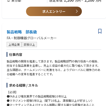
1,200
2,200
東京都
想定年収
万円
~
万円
求人エントリー
製品戦略 部長級
FA・制御機器グローバルメーカー
上場企業
部長以上
仕事内容
製品戦略の開発を推進して頂きます。製品戦略部門の執行役員への報告、
担当する製品事業を主導し、売上と収益の最大化に取り組んで頂きます。
主な課題は、チームメンバーに刺激を与え、よりグローバルに競争力のあ
る組織への変革を推進することです。
＜Mission／業務内容＞
求める経験 / スキル
-チーム内でグローバルなマインドセットを育み、メンバーが潜在能力を最
大限に発揮し、グローバルな環境でビジネス変革を推進できる組織構築
【必須】
-市場調査とデータ分析
●FAおよび電気業界での製品戦略経験10年以上
-市場分析を実施して製品コンセプトを開発し、ターゲット市場セグメント
●マネジメント経験5年以上（配下10名上、課長職以上が好ましい）
を定義。
●マーケティングおよびチャネル戦略に関する確かな経験があること