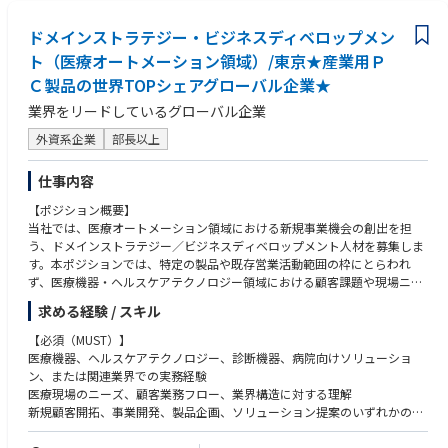
- Number of Peers : 10名
ドメインストラテジー・ビジネスディベロップメン
■JOB Level
ト（医療オートメーション領域）/東京★産業用Ｐ
Band 8想定
Ｃ製品の世界TOPシェアグローバル企業★
業界をリードしているグローバル企業
外資系企業
部長以上
仕事内容
【ポジション概要】
当社では、医療オートメーション領域における新規事業機会の創出を担
う、ドメインストラテジー／ビジネスディベロップメント人材を募集しま
す。本ポジションでは、特定の製品や既存営業活動範囲の枠にとらわれ
ず、医療機器・ヘルスケアテクノロジー領域における顧客課題や現場ニー
ズを起点に、新たなビジネス機会を探索し、創り出していくことができま
求める経験 / スキル
す。
新規のリード、または全く接点が無い潜在顧客に対して働きかけ、自身の
【必須（MUST）】
ネットワークや業界知見を活かしてリードを獲得し、初期段階で顧客課題
医療機器、ヘルスケアテクノロジー、診断機器、病院向けソリューショ
を把握、整理したうえで、社内の適切なセクターや営業チームへつなぐこ
ン、または関連業界での実務経験
とが主要なミッションです。直属のレポートラインは日本法人のManagin
医療現場のニーズ、顧客業務フロー、業界構造に対する理解
g Directorを想定しており、製品セクターを横断した、顧客価値起点のビ
新規顧客開拓、事業開発、製品企画、ソリューション提案のいずれかの経
ジネス機会創出をリードする戦略的なポジションです。
験
顧客課題を把握し、社内の製品・技術・ソリューションと結びつける力