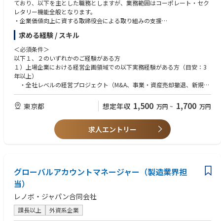
にやりがいの大きいポジションです。
・M&A等アドバイザリー業務、証券アナリスト、投資銀行、コンサルティ
ており、以下を主とした職務としますが、業務範囲はコーポレート・セク
・自身のファイナンス理論を実経営の意思決定に適用し、会社の企業価値
ングファームなどでの実務経験
レタリー機能全般となります。
向上をダイレクトに牽引する経験は、プロフェッショナルとしての市場価
・上場事業会社の経理・財務部門の部門長またはマネジメント経験
・企業価値向上に資する取締役会による取り組みの支援
値を飛躍的に高めます。
・全社レベルの経営プロジェクト（M&A、事業・資産売却撤退、新規事業
・企業価値向上に資するコーポレート・ガバナンスの推進
求める経験 / スキル
・取締役会室は少数精鋭の組織であり、一人ひとりの専門性に基づく裁量
開発など）を主導（PJリーダー等）した経験
・経営戦略の評価・および監督の支援
と貢献度が大きく、経営のリアルな意思決定プロセスを間近で体感できる
・事業会社における企業価値算定や財務・会計デューデリジェンスの経験
・株主・投資家の要望を反映した取締役会の企画・運営
＜必須条件＞
環境です。
・ビジネスレベルの英語力
・執行との連携による重要経営課題への対応
以下１、２のいずれかのご経験がある方
・ご自身でタイムマネジメントを行いながらフレキシブルに働くことがで
・会計士、DBA、MBA、FP、CMA（協会認定アナリスト）中小企業診断
１）上場企業における経営企画領域での以下実務経験がある方（目安：3
きる環境があります。
士、のいずれかがあれば尚可
【職務内容】
年以上）
経営企画分野のエキスパートとして、以下の実現のためコーポレート・セ
・全社レベルの経営プロジェクト（M&A、事業・資産売却撤退、新規事
＜入社後のキャリアパス＞
＜求める人物像・志向性＞
クレタリー機能として推進いただきます。
業開発など）を主担当またはプロジェクトリーダーとして推進した経験
・入社後は、取締役会室のファイナンスエキスパートとして、評価・分析
・ファイナンスや財務の専門性を基盤に、経営視点で課題を構造化し、解
・経営・経営企画の専門性に基づき、取締役会室の機能全般に関わり、企
・経営戦略、経営計画、事業ポートフォリオ、資源配分等の経営分野に
1,500
1,700
東京都
想定年収
万円
~
万円
の実務全般をリードしていただきます。
決策を提案できる方
業価値向上の成果につなげていく。
おける専門性を有し、経営課題の分析・戦略立案・意思決定支援を担った
・将来的には、組織マネージャー、ファイナンスの専門家として、社内の
・客観的な数値と論理に基づき、経営陣に対しても忖度なく意見具申でき
・コーポレートセクレタリーの支援を主導し、コーポレート・セクレタリ
経験
経営企画や経理・財務、投資関連等への異動も検討される範囲です。
る高い責任感を持つ方
ー機能および取締役会室機能の高度化を図る。
求人エントリー
２）戦略コンサルティングファームでの実務経験
・機密性の高い情報を扱う中で、高い倫理観と透明性をもって行動できる
・株主をはじめとしたステークホルダーの期待や懸念を的確に反映し、ガ
・経営計画・経営再建・M&Aなどの経営アジェンダについて、上場企業
＜働き方について＞
方
バナンスや経営の意思決定に反映していく。
に対する構想策定・提案・実行支援の経験
準備期間を含め株主総会の時期（3～5月頃）は繁忙期となりますが、
・市場環境の変化に対し、常に最新のファイナンス理論や規則、規制動向
・経営力強化につながる監督機能の高度化を図る。
11月～1月を中心に閑散期となり、年間を通じて繁閑のメリハリがある環
を自律的にキャッチアップする探求心の高い方
※会社の定める職務の範囲で今後変更となる可能性があります
＜歓迎条件＞
境です。
グローバルアカウントマネージャー（製造業界担
・周囲との信頼関係を構築できるコミュニケーション力を持っている方
・上場会社の経営企画部門の部門長または本社組織の組織職として組織方
・社内外の多様なステークホルダーや外部専門家と対等に渡り合い、信頼
＜アピールポイント＞
当）
針の立案や部門との連携、人材育成などのご経験
関係を構築できる高いコミュニケーション能力を持つ方
・当社はガバナンス、特にCEOの選解任などで、資本市場において高い評
・経営層としての海外駐在経験
レノボ・ジャパン合同会社
価を受けており、ご自身のキャリア形成に有効なスキル・経験を積むこと
・事業部門長または関連会社社長経験
ができる役割・職場です。
・ビジネスレベルの英語力
課長以上
外資系企業
・最高意思決定機関（取締役会）の審議に直結する、資本政策やM&A等の
・MBA、中小企業診断士、のいずれかがあれば尚可