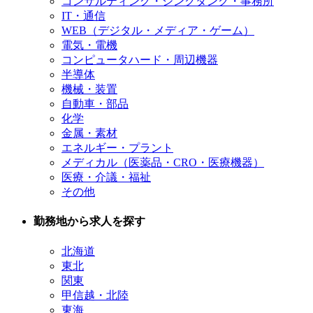
コンサルティング・シンクタンク・事務所
IT・通信
WEB（デジタル・メディア・ゲーム）
電気・電機
コンピュータハード・周辺機器
半導体
機械・装置
自動車・部品
化学
金属・素材
エネルギー・プラント
メディカル（医薬品・CRO・医療機器）
医療・介議・福祉
その他
勤務地から求人を探す
北海道
東北
関東
甲信越・北陸
東海