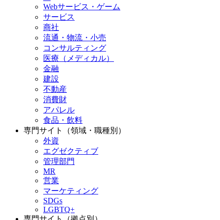
Webサービス・ゲーム
サービス
商社
流通・物流・小売
コンサルティング
医療（メディカル）
金融
建設
不動産
消費財
アパレル
食品・飲料
専門サイト（領域・職種別）
外資
エグゼクティブ
管理部門
MR
営業
マーケティング
SDGs
LGBTQ+
専門サイト（拠点別）