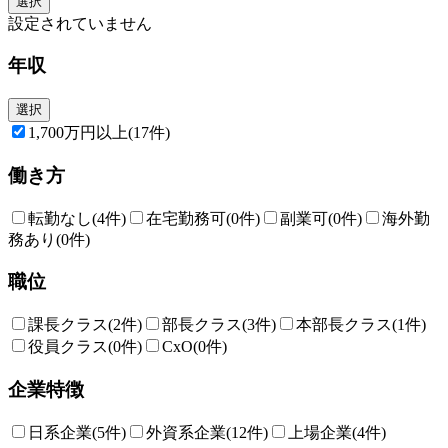
選択
設定されていません
年収
選択
1,700万円以上
(17件)
働き方
転勤なし
(4件)
在宅勤務可
(0件)
副業可
(0件)
海外勤
務あり
(0件)
職位
課長クラス
(2件)
部長クラス
(3件)
本部長クラス
(1件)
役員クラス
(0件)
CxO
(0件)
企業特徴
日系企業
(5件)
外資系企業
(12件)
上場企業
(4件)