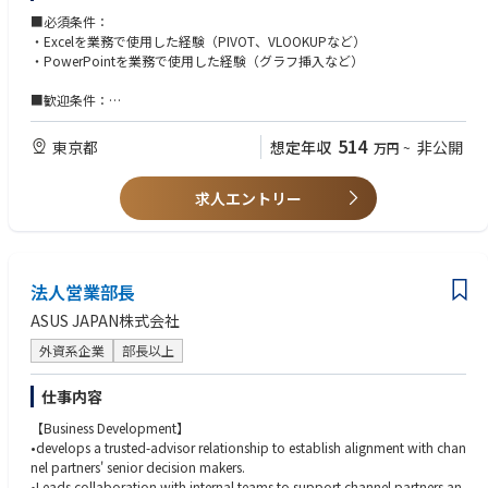
-部門横断的なコラボレーション
・決算発表対応…決算発表資料作成
■必須条件：
-R&D、垂直および地域の製品管理チームと緊密に連携して、製品コンセプ
・資金調達（エクイティ）
・Excelを業務で使用した経験（PIVOT、VLOOKUPなど）
トを改良
・子会社設立、M＆A
・PowerPointを業務で使用した経験（グラフ挿入など）
-PMOサポートと連携して、製品の発売スケジュールを監視し、シームレ
・連結子会社の管理
スな開発プロセスを確保
※中期経営計画や、全社PJTの初期検討（運営事務局メンバーとしてPJTマ
■歓迎条件：
-収益性と市場での成功の確保
ネジメントを補助）も担当いただく可能性あり
・マクロ関数（Excel）の業務使用経験
-製品ライフサイクル全体にわたってコストと収益性を管理
・IR業務経験3年以上
514
東京都
想定年収
非公開
万円
~
-定期的に販売データと市場のフィードバックを分析し、製品の改善を提案
【部署構成】
・経営企画業務経験3年以上
-販売会社と連携し、現状把握と事業拡大に向けた対応策（価格弾力性を考
経営企画室 2名
・会計知識（簿記2級）
慮した価格提案など）を提案
マネージャー（30代後半） ー スタッフ1名
求人エントリー
法人営業部長
ASUS JAPAN株式会社
外資系企業
部長以上
仕事内容
【Business Development】
•develops a trusted-advisor relationship to establish alignment with chan
nel partners' senior decision makers.
•Leads collaboration with internal teams to support channel partners an