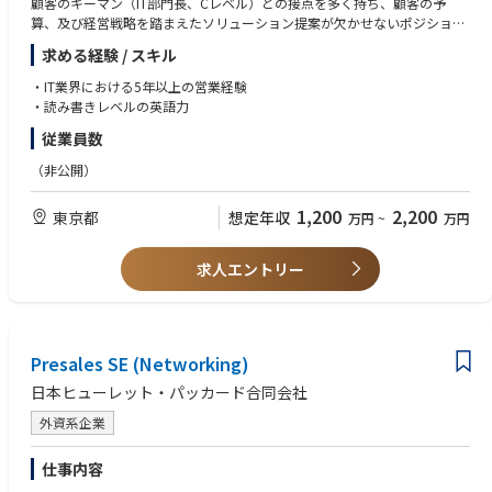
顧客のキーマン（IT部門長、Cレベル）との接点を多く持ち、顧客の予
算、及び経営戦略を踏まえたソリューション提案が欠かせないポジション
です。
求める経験 / スキル
ガートナー・マジック・クアドラントのストレージ部門においてリーダー
として位置づけられている競合優位性の高い製品を、顧客課題に即してご
・IT業界における5年以上の営業経験
提案いただくことがミッションです。
・読み書きレベルの英語力
従業員数
（非公開）
1,200
2,200
東京都
想定年収
万円
~
万円
求人エントリー
Presales SE (Networking)
日本ヒューレット・パッカード合同会社
外資系企業
仕事内容