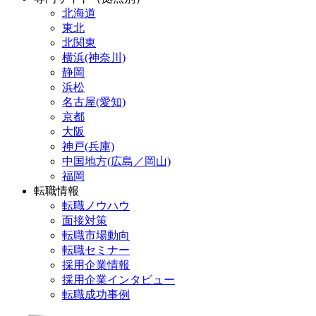
北海道
東北
北関東
横浜(神奈川)
静岡
浜松
名古屋(愛知)
京都
大阪
神戸(兵庫)
中国地方(広島／岡山)
福岡
転職情報
転職ノウハウ
面接対策
転職市場動向
転職セミナー
採用企業情報
採用企業インタビュー
転職成功事例