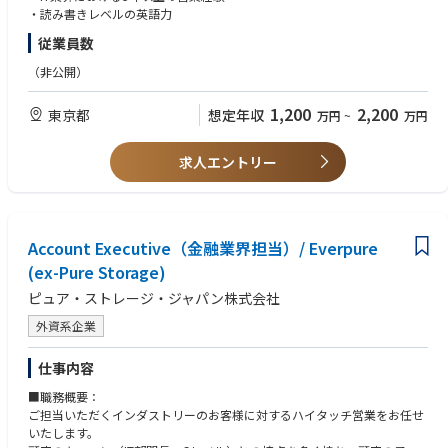
提案いただくことがミッションです。
・読み書きレベルの英語力
従業員数
（非公開）
1,200
2,200
東京都
想定年収
万円
~
万円
求人エントリー
Account Executive（金融業界担当）/ Everpure
(ex-Pure Storage)
ピュア・ストレージ・ジャパン株式会社
外資系企業
仕事内容
■職務概要：
ご担当いただくインダストリーのお客様に対するハイタッチ営業をお任せ
いたします。