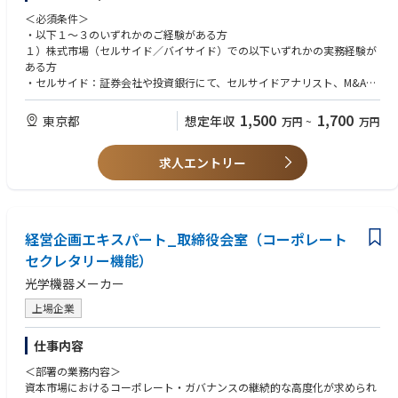
・資本市場と取締役会の双方のコミュケーション支援
＜必須条件＞
・財務分析・企業価値評価による監督支援
・以下１～３のいずれかのご経験がある方
・執行との連携による重要経営課題への対応
１）株式市場（セルサイド／バイサイド）での以下いずれかの実務経験が
・IR/SR部門との連携、適切な情報開示
ある方
・セルサイド：証券会社や投資銀行にて、セルサイドアナリスト、M&Aア
【職務内容】
ドバイザリー、経営再建・企業価値向上支援等を通じた企業価値の分析・
コーポレートファイナンス領域のエキスパートとして、以下の実現のため
評価・提案の実務経験
1,500
1,700
東京都
想定年収
万円
~
万円
コーポレート・セクレタリー機能として推進いただきます。
・バイサイド：機関投資家、投資ファンド（上場企業投資のほか、プライ
・ファイナンスの専門性および投資家視点から、取締役会室の機能全般に
ベート・エクイティファンド含む）、投資信託会社、生命保険会社、損害
関わり、企業価値向上の成果につなげていく。
求人エントリー
保険会社等においてファンドマネージャー、アナリスト、投資担当者とし
・コーポレートセクレタリーの支援を主導し、コーポレート・セクレタリ
て、上場企業・投資先企業に対する企業価値の分析・評価、投資判断、エ
ー機能および取締役会室機能の高度化を図る。
ンゲージメントの実務経験
・株主をはじめとしたステークホルダーの期待や懸念を的確に反映し、ガ
２）会計系コンサルティングファーム、投資銀行、FAS（ファイナンシャ
バナンスや経営の意思決定に反映していく。
ル・アドバイザリー・サービス）等での企業価値評価（バリュエーショ
経営企画エキスパート_取締役会室（コーポレート
・経営力強化につながる監督機能の高度化を図る。
ン）、財務デューデリジェンス、M&Aアドバイザリー、事業再生・企業価
セクレタリー機能）
値向上支援等の実務経験
※会社の定める職務の範囲で今後変更となる可能性があります
３）上場企業での経理・財務部門において投資管理、企業価値分析、ROIC
光学機器メーカー
経営・資本効率管理の実務経験
＜アピールポイント＞
・上場企業・投資先に対する企業価値の分析・評価をもとにした、ファイ
上場企業
・当社はガバナンス、特にCEOの選解任などで、資本市場において高い評
ナンスに関するアドバイスや提案のご経験
価を受けており、ご自身のキャリア形成に有効なスキル・経験を積むこと
・資本政策、財務戦略、キャッシュ・アロケーション、ROIC経営、投資回
仕事内容
ができる役割・職場です。
収等に携わり事業改善をした経験
・最高意思決定機関（取締役会）の審議に直結する、資本政策やM&A等の
＜部署の業務内容＞
経営の根幹に関わる案件をファイナンスの砦として評価・提案できる非常
＜歓迎条件＞
資本市場におけるコーポレート・ガバナンスの継続的な高度化が求められ