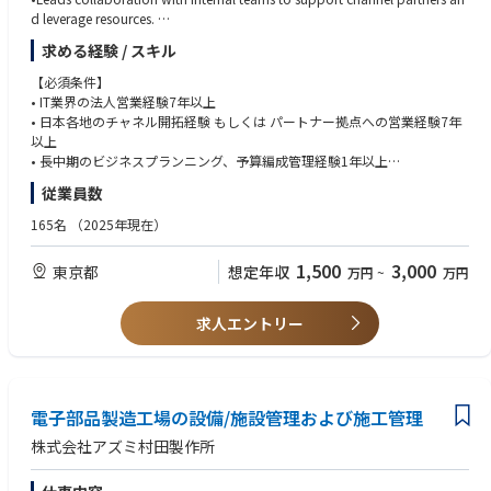
d leverage resources.
•Prioritizes selling Laptops, desktops, and All in one devices and services.
求める経験 / スキル
•Works with internal team members and external partners to develop bus
iness plans that generate revenue and margin.
【必須条件】
•Manages and executes complex account plans to ensure sales goals.
• IT業界の法人営業経験7年以上
•Creates and distributes internal reports.
• 日本各地のチャネル開拓経験 もしくは パートナー拠点への営業経験7年
•Reconciles partner reporting data, tracks key performance indicators (K
以上
PIs), and drives actionable outcomes.
• 長中期のビジネスプランニング、予算編成管理経験1年以上
•Forecasts managed products and/or partner accounts.
• 日本全国展開の有形商材の営業経験3年以上 （例： platform ecosystem/
従業員数
network system/multifunction printer(MFP)）
【Relationship Building and Management】
• パソコン業界もしくはIT製品での勤務経験がある方
165名
（2025年現在）
•Leads collaboration with internal teams (e.g., sales, FAE, marketing,CP
M,Admin) to support partners and leverage resources. Shares overall busi
【歓迎条件】
1,500
3,000
東京都
想定年収
万円
~
万円
ness plans with key partners and drives actions with internal teams.
• 代理店、SIer、VARでの営業経験がある方
•Actively participates and speaks at internal and external events and train
• スタートアップまたはベンチャー企業での勤務経験がある方
ing by acting as a ASUS ambassador to grow a strong network and rema
• グローバル企業での勤務経験がある方
求人エントリー
in up-to-date on industry, competitor, and market trends. Serves as a res
• チームビルディングの経験がある方
ource to partners. Ensures learning from events are landed within their te
am and provides input and feedback to improve overall event strategy.
•To build up/train the team to manage/expand the channel partners and
coverage.
電子部品製造工場の設備/施設管理および施工管理
株式会社アズミ村田製作所
【Account Management】
•Works with internal team and partners to develop joint business plans a