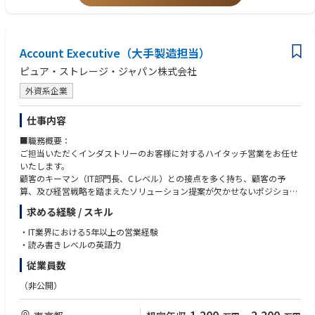
日本の営業組織とグローバル／APACの技術リーダーシップをつなぐ主要
•MS Office（Word、Excel、PowerPoint、Teams、Outlook）の基本操作
な技術窓口として機能する。グローバルの製品ロードマップをローカルの
が可能の方
技術戦略へ翻訳し、将来の製品開発に影響を与える重要な市場フィードバ
•ITチャネルにおけるプリセールス経験が豊富で、迅速なペースで期限に追
ックを本社へ提供する。
われる環境下で効率的に働ける能力。
Account Executive（大手製造担当）
•ネットワーク、IPベースの技術、クラウド技術およびアプリケーションに
・品質保証とソリューションガバナンス
関するIT経験
ピュア・ストレージ・ジャパン株式会社
システム設計や技術提案の整合性を監督する。PoC、シュートアウト、ソ
•ネットワークインフラストラクチャ（TCP/IP）、ソフトウェアおよびハ
リューションテストに関する標準を確立し、Axisが業界最高レベルの信頼
外資系企業
ードウェア技術に関する知識を有するシステムインテグレーターとしての
性とパフォーマンスを一貫して提供できるようにする。
経験。
【歓迎】
仕事内容
・イノベーションとラボ運営管理
•プリセールスまたはセールスエンジニアリングチームのメンターリング
■職務概要：
日本のソリューションラボおよびデモ施設の戦略的運営を担う。これらの
およびスキル向上における実績。
ご担当いただくインダストリーのお客様に対するハイタッチ営業をお任せ
施設を、複雑なサードパーティ連携やエッジコンピューティングソリュー
•営業チームと協働し、ビジネス成長を推進した実績。
いたします。
ションを検証・展示できるイノベーション拠点へと進化させる。
•営業リーダーと共同でアカウント戦略を策定し、顧客の長期的なビジネ
顧客のキーマン（IT部門長、Cレベル）との接点を多く持ち、顧客の予
ス目標に技術面から整合性を持たせた経験。
算、及び経営戦略を踏まえたソリューション提案が欠かせないポジション
・カルチャーの推進
•クラウドコンピューティングとエッジコンピューティングに焦点を当て
です。
Axisのコアバリューを体現し、技術組織が「Act as one」のマインドセッ
たシステム設計と提案の経験。
求める経験 / スキル
ガートナー・マジック・クアドラントのストレージ部門においてリーダー
トで運営されるよう牽引する。営業目標と技術的実現性のギャップを埋
•CISCO、Linux、Microsoftの産業認定を取得していることが望ましい。CC
として位置づけられている競合優位性の高い製品を、顧客課題に即してご
め、持続的なビジネス成長を推進する。
・IT業界における5年以上の営業経験
TVビジネスにおける技術経験を有する。
提案いただくことがミッションです。
・読み書きレベルの英語力
•IoTと通信技術を活用したネットワークのスキルを有する方。
•ビッグデータの収集、処理、分析のスキルを有する方。
従業員数
•顧客やその他の利害関係者を動機付ける効果的なプレゼンテーションと
デモンストレーションを提供できる能力。スイッチ、ルータ、ネットワー
（非公開）
クカメラ、NVRに精通している
•東京を拠点としていますが、地域内および海外への出張可能な方。