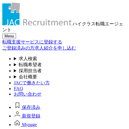
ハイクラス転職
エージェ
ント
Menu
転職支援サービスに登録する
ご登録済みの方
求人紹介を申し込む
求人検索
転職希望者
採用担当者
会社概要
JACで働きたい方
FAQ
お問い合わせ
保存済み
新規登録
Mypage