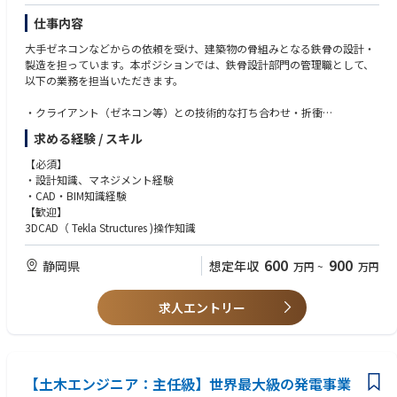
仕事内容
大手ゼネコンなどからの依頼を受け、建築物の骨組みとなる鉄骨の設計・
製造を担っています。本ポジションでは、鉄骨設計部門の管理職として、
以下の業務を担当いただきます。
・クライアント（ゼネコン等）との技術的な打ち合わせ・折衝
・社員の育成・指導、チームマネジメント
求める経験 / スキル
・クライアントから提供された建築設計図をもとに、鉄骨構造の詳細設計
3DCAD（ Tekla Structures ）を用いて作成
【必須】
・設計図の修正・調整業務
・設計知識、マネジメント経験
・社内製造部門との連携による鉄骨加工・製造の指示・調整
・CAD・BIM知識経験
・設計品質の管理および納期管理
【歓迎】
3DCAD（ Tekla Structures )操作知識
600
900
静岡県
想定年収
万円
~
万円
求人エントリー
【土木エンジニア：主任級】世界最大級の発電事業