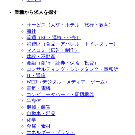
業種から求人を探す
サービス（人材・ホテル・旅行・教育）
商社
流通（EC・運輸・小売）
消費財（食品・アパレル・トイレタリー）
マスコミ（広告・制作）
建設・不動産
金融（銀行・証券・保険・投資）
コンサルティング・シンクタンク・事務所
IT・通信
WEB（デジタル・メディア・ゲーム）
電気・電機
コンピュータハード・周辺機器
半導体
機械・装置
自動車・部品
化学
金属・素材
エネルギー・プラント