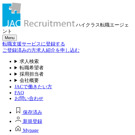
ハイクラス転職
エージェ
ント
Menu
転職支援サービスに登録する
ご登録済みの方
求人紹介を申し込む
求人検索
転職希望者
採用担当者
会社概要
JACで働きたい方
FAQ
お問い合わせ
保存済み
新規登録
Mypage