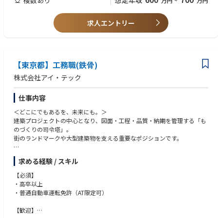
想定年収
万円
~
万円
体の流れを把握
技術的な事は全てを把握する必要はありません
求人エントリー
【東京都】工務職(鉄骨)
株式会社アイ・テック
仕事内容
＜どこにでもあるを、未来にも。＞
建築プロジェクトの中心となり、図面・工程・品質・納期を管理する「も
のづくりの司令塔」。
街のランドマークや大型建築物を支える重要なポジションです。
求める経験 / スキル
■仕事内容
鉄骨工事が円滑に進むよう、製作から施工までをトータルで管理していた
【必須】
だきます。
・高卒以上
・普通自動車運転免許（AT限定可）
【主な業務】
・鉄骨図面の確認
【歓迎】
・CADによる図面作成、修正