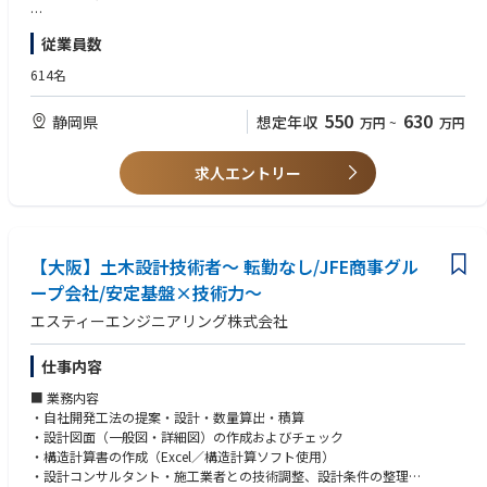
【次のような方は大歓迎】
従業員数
◆建築系の資格をお持ちの方
◆鉄に関する知識をお持ちの方
614名
◆建築における技術開発に関する知識をお持ちの方
◆設計ソフトを使用しての計算や,そのソフトの開発
550
630
静岡県
想定年収
万円
~
万円
求人エントリー
【大阪】土木設計技術者～ 転勤なし/JFE商事グル
ープ会社/安定基盤×技術力～
エスティーエンジニアリング株式会社
仕事内容
■ 業務内容
・自社開発工法の提案・設計・数量算出・積算
・設計図面（一般図・詳細図）の作成およびチェック
・構造計算書の作成（Excel／構造計算ソフト使用）
・設計コンサルタント・施工業者との技術調整、設計条件の整理