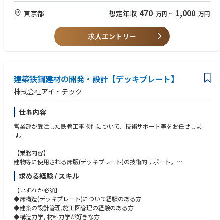
・鉄骨業界経験者
・原寸作業
・CAD操作経験者
470
1,000
東京都
想定年収
万円
~
万円
・部材のばらし作業
・工務、施工管理経験者
・製作工程管理
・建築施工管理技士資格保有者
・品質管理、納期管理
求人エントリー
・建築士資格保有者
・ファブリケーターとの打合せ
・現場対応、施工管理補助
【求める人物像】
・ものづくりに興味がある方
建物の骨格を支える、ものづくりの中核を担う仕事です。
・専門性を身につけたい方
建築鉄鋼建材の開発・設計【デッキプレート】
・周囲と協力しながら仕事を進められる方
・社会インフラを支える仕事に誇りを持てる方
株式会社アイ・テック
仕事内容
営業部が受注した鉄骨工事物件について、技術サポート等をお任せしま
す。
【業務内容】
建物等に使用される床版(デッキプレート)の技術的サポート。
新商品開発、それに伴う実験や解析。
求める経験 / スキル
工業会活動(委員会,講習会講師など)。
床の構造計算、構造検討。
【いずれか必須】
時には、営業職に同行し、客先に技術的な説明、サポート。
◆床構造(デッキプレート)について経験のある方
受注された床版について、図面作図、製作手配。
◆建築の設計管理,施工図管理の経験のある方
◆構造力学, 材料力学が好きな方