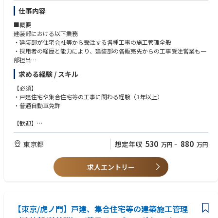
仕事内容
■概要
建装部における以下業務
・建装部が住宅会社等から受注する各種工事の施工管理全般
・採用者の経歴と能力により、建装部の各販売先からの工事受注営業も一
部担当
求める経験 / スキル
■詳細
主に木造戸建て、集合住宅の施工現場管理/安全管理/工程管理/品質管理を
【必須】
お任せします。
・戸建住宅や集合住宅等の工事に関わる経験（3年以上）
首都圏をメインに日帰りベースで現場管理をしていただきます。
・普通自動車免許
【歓迎】
【魅力】
・2級建築施工管理技士
★今注目の木造構造住宅に関われます◎
530
880
東京都
想定年収
万円
~
万円
求人エントリー
【東京/虎ノ門】戸建、集合住宅等の建築施工管理