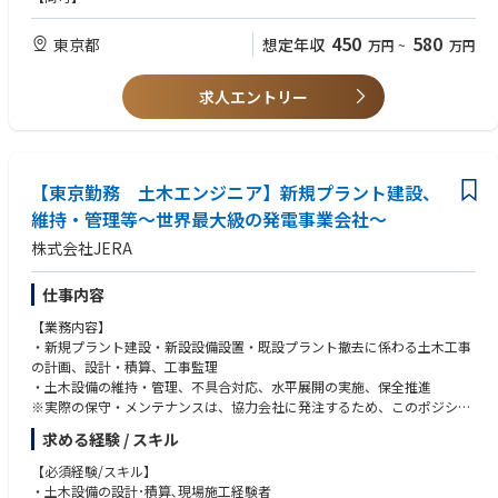
■PC板、カーテンウォール／建具、ボード間仕切等の施工管理経験者
450
580
東京都
想定年収
万円
~
万円
求人エントリー
【東京勤務 土木エンジニア】新規プラント建設、
維持・管理等～世界最大級の発電事業会社～
株式会社JERA
仕事内容
【業務内容】
・新規プラント建設・新設設備設置・既設プラント撤去に係わる土木工事
の計画、設計・積算、工事監理
・土木設備の維持・管理、不具合対応、水平展開の実施、保全推進
※実際の保守・メンテナンスは、協力会社に発注するため、このポジショ
ンの方が作業をすることはありません。
求める経験 / スキル
・土木設備に係わるベストプラクティス展開の方針策定・実行
【必須経験/スキル】
・土木設備の設計･積算､現場施工経験者