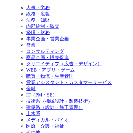
人事・労務
総務・広報
法務・知財
内部統制・監査
経理・財務
事業企画・営業企画
営業
コンサルティング
商品企画・販売促進
クリエイティブ（広告・デザイン）
WEB・アプリ・ゲーム
購買・物流・生産管理
営業アシスタント・カスタマーサービス
金融
IT（PM・SE）
技術系（機械設計・製造技術）
建築系（設計・施工管理）
土木系
メディカル・バイオ
医療・介護・福祉
その他