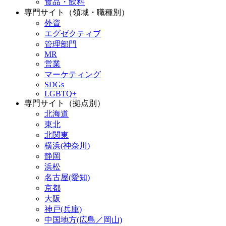
食品・飲料
専門サイト（領域・職種別）
外資
エグゼクティブ
管理部門
MR
営業
マーケティング
SDGs
LGBTQ+
専門サイト（拠点別）
北海道
東北
北関東
横浜(神奈川)
静岡
浜松
名古屋(愛知)
京都
大阪
神戸(兵庫)
中国地方(広島／岡山)