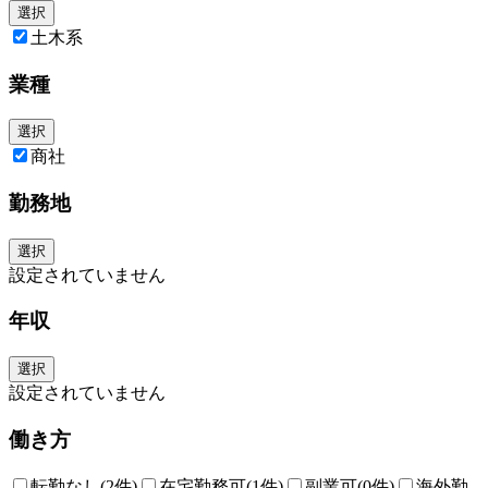
や自然を相手に工事に関わることができるのは、土木エンジニアの大きな
選択
魅力です。
土木系
業種
選択
商社
勤務地
選択
設定されていません
年収
選択
設定されていません
働き方
転勤なし
(2件)
在宅勤務可
(1件)
副業可
(0件)
海外勤