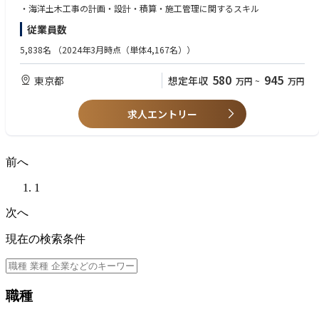
【魅力】
・海洋土木工事の計画・設計・積算・施工管理に関するスキル
当社のビジョンに合わせて、土木エンジニアの仕事も大きく変化すると考
従業員数
えられます。1つは「再生可能エネルギー」として、現在も海外で進めら
れている大規模洋上風力発電のプロジェクトがより加速していくこと。今
5,838名
（2024年3月時点（単体4,167名））
後はさらに国内での洋上風力発電事業も力を入れていくので、海上工事だ
けでなく、送変電設備としての陸上工事から環境影響評価や地域共生な
580
945
東京都
想定年収
万円
~
万円
ど、多くの分野で土木エンジニアの力が必要不可欠です。
もう1つは、既存の火力発電所でもアンモニア等の燃料を混焼する技術の
開発が進められていること。これには運転中の設備の安全を確保し、新た
求人エントリー
な燃料タンクや専用バースの設置や改造を進めることになるため、発電設
備に関する知見・技術も必要となります。
会社が描く未来と合わせて持続可能な社会の実現に貢献しながら、一人の
エンジニアとしても大きく成長できることが魅力です。
前へ
1
国内に27箇所ある火力発電所や国内外の新しいプロジェクトをはじめ、発
電設備を文字通り下支えする土木構造物に関する建設やメンテナンス業務
次へ
は全て、土木エンジニアが担っています。
火力発電所は、いずれも海に隣接する広大な敷地に立地しています。燃料
現在の検索条件
船が停泊するバースなどの港湾設備や、燃料タンクなどの燃料設備、発電
に使用する海水を通す水路設備などその種類は多種多様。また、海を埋め
立てての敷地造成や長大なトンネルの掘削、さらには地震や台風に備えた
設備の補強も行っています。このように土木エンジニアは、海や地中とい
職種
う自然をフィールドとして活躍しています。
発電事業における「土木のプロフェッショナル」として、さまざまな設備