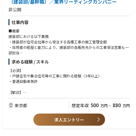
（建装部/基幹職）／業界リーディングカンパニー
非公開
仕事内容
■概要
建装部における以下業務
・建装部が住宅会社等から受注する各種工事の施工管理全般
・採用者の経歴と能力により、建装部の各販売先からの工事受注営業も一
部担当
求める経験 / スキル
■詳細
主に木造戸建て、集合住宅の施工現場管理/安全管理/工程管理/品質管理を
【必須】
お任せします。
・戸建住宅や集合住宅等の工事に関わる経験（3年以上）
首都圏をメインに日帰りベースで現場管理をしていただきます。
・普通自動車免許
【歓迎】
【魅力】
・2級建築施工管理技士
★今注目の木造構造住宅に関われます◎
500
880
東京都
想定年収
万円
~
万円
求人エントリー