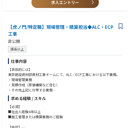
求人エントリー
リングの実施支援
【虎ノ門/特定職】現場管理・積算担当◆ALC・ECP
工事
非公開
課長以上
仕事内容
【具体的には】
東京建設資材部資材工事チームにて、ALC／ECP工事における以下業務。
・現場管理業務
・見積作成（原価構築など含む）
・その他上記に付帯する業務
※特定職は、基幹職（総合職）と異なり、特定業務（工事関係等）に特化
求める経験 / スキル
して担当する職種となります。
【必須】
■社会人経験4年以上
■施工管理または積算業務のご経験
【尚可】