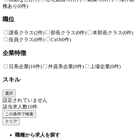
務あり
(0件)
職位
課長クラス
(2件)
部長クラス
(0件)
本部長クラス
(0件)
役員クラス
(0件)
CxO
(0件)
企業特徴
日系企業
(10件)
外資系企業
(0件)
上場企業
(0件)
スキル
選択
設定されていません
該当求人数
10
件
この条件で検索
クリア
職種から求人を探す