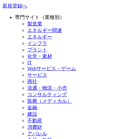
新規登録へ
専門サイト（業種別）
製造業
エネルギー関連
エネルギー
インフラ
プラント
化学・素材
IT
Webサービス・ゲーム
サービス
商社
流通・物流・小売
コンサルティング
医療（メディカル）
金融
建設
不動産
消費財
アパレル