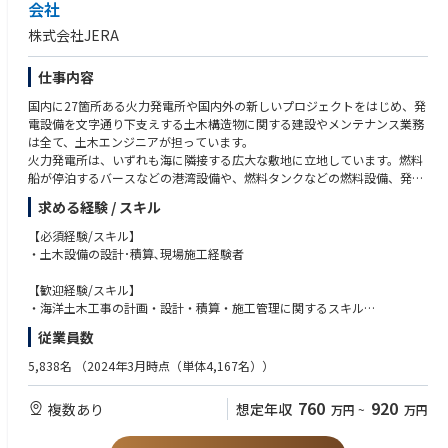
会社
株式会社JERA
仕事内容
国内に27箇所ある火力発電所や国内外の新しいプロジェクトをはじめ、発
電設備を文字通り下支えする土木構造物に関する建設やメンテナンス業務
は全て、土木エンジニアが担っています。
火力発電所は、いずれも海に隣接する広大な敷地に立地しています。燃料
船が停泊するバースなどの港湾設備や、燃料タンクなどの燃料設備、発電
に使用する海水を通す水路設備などその種類は多種多様。また、海を埋め
求める経験 / スキル
立てての敷地造成や長大なトンネルの掘削、さらには地震や台風に備えた
設備の補強も行っています。このように土木エンジニアは、海に地中に自
【必須経験/スキル】
然をフィールドとして活躍しています。
・土木設備の設計･積算､現場施工経験者
発電事業における「土木のプロフェッショナル」として、さまざまな設備
や自然を相手に工事に関わることができるのは、土木エンジニアの大きな
【歓迎経験/スキル】
魅力です。
・海洋土木工事の計画・設計・積算・施工管理に関するスキル
※あれば尚可
従業員数
【業務内容】
・土木設備に係るトラブルシューティング、保全推進・土木設備に係る本
5,838名
（2024年3月時点（単体4,167名））
社方針に基づくベストプラクティス展開の実行
・土木設備に係る工事の設計・積算、工事管理
760
920
複数あり
想定年収
万円
~
万円
・土木設備に係る技術サービスの実施支援（外販／内販）
・土木設備に係る設備診断実施（OM受託設備含む）
・新規プラント建設・新設設備設置・既設プラント撤去に係るエンジニア