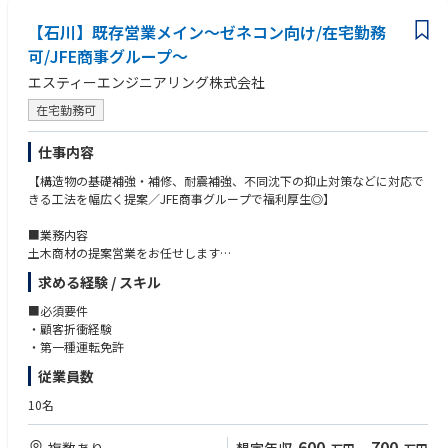
【石川】既存営業メイン～ゼネコン向け/在宅勤務
可/JFE商事グループ～
エスティーエンジニアリング株式会社
在宅勤務可
仕事内容
【構造物の基礎補強・補修、耐震補強、不同沈下の抑止対策などに対応で
きる工法を幅広く提案／JFE商事グループで福利厚生◎】
■業務内容
土木商材の提案営業をお任せします
[顧客]施工業者・民間事業者など
求める経験 / スキル
[営業方法]既存顧客へのヒアリング/アプローチとなります
■必須要件
■業務詳細
・顧客折衝経験
施工業者へ必要な資材を販売
・第一種運転免許
施工業者へ営業を行い契約を獲得、施工に必要な材料を納める
従業員数
【OJT教育で安心】
10名
※現在の担当者より業務引継ぎ有り※
製品知識を習得しつつ、先輩社員の帯同のもと顧客へのあいさつ回り等全
600
700
複数あり