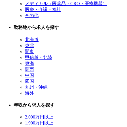
メディカル（医薬品・CRO・医療機器）
医療・介議・福祉
その他
勤務地から求人を探す
北海道
東北
関東
甲信越・北陸
東海
関西
中国
四国
九州・沖縄
海外
年収から求人を探す
2,000万円以上
1,900万円以上