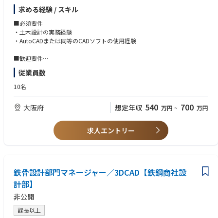
・社内の設計標準化・技術資料の整備
求める経験 / スキル
・新工法・新製品開発における技術検討
・現場技術支援
■必須要件
・土木設計の実務経験
主な取引先：法面専業者（全国）、ゼネコン各社
・AutoCADまたは同等のCADソフトの使用経験
■歓迎要件
・基礎構造物（のり面設計、杭基礎設計など）の設計経験
従業員数
・構造計算ソフト（五大開発・FORUM8各種専用ソフトなど）の利用経験
・設計コンサルタント・施工業者・資材メーカーでの実務経験
10名
540
700
大阪府
想定年収
万円
~
万円
求人エントリー
鉄骨設計部門マネージャー／3DCAD【鉄鋼商社設
計部】
非公開
課長以上