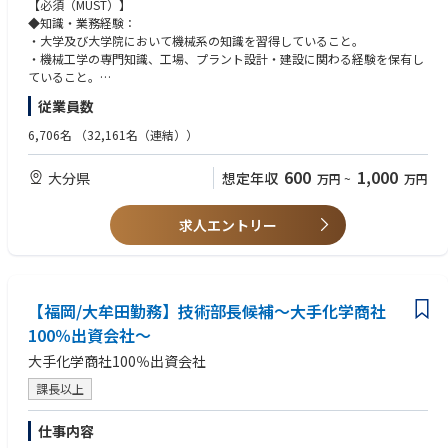
【必須（MUST）】
<部署のミッションにおけるポジションの位置づけ>
◆知識・業務経験：
実務担当者としてプラントエンジニアリング業務を実施するポジション。
・大学及び大学院において機械系の知識を習得していること。
将来的には部下を率いてエンジニアリング業務を推進する役割を期待しま
・機械工学の専門知識、工場、プラント設計・建設に関わる経験を保有し
す。
ていること。
・環境、保安、安全関係法令について一定の知識・経験を持っているこ
従業員数
<職務内容>
と。
(雇入れ直後)
◆人物像：コミュニケーション能力が高く、調整力、プレゼンテーション
6,706名
（32,161名（連結））
・工場の増産・改良工事あるいは新規工場の建設の機械設計担当者とし
能力を持つ。
て、製造プロセス、設備予算、工期を意識しながら、設計業務を行う。設
◆学歴：大卒以上
600
1,000
大分県
想定年収
万円
~
万円
計業務にあたっては、中長期の工場インフラ整備の視点を持ち、機械工学
に関する専門知識を活かしながら実行する。
【歓迎（WANT）】
・各種設備メーカーとの調整や発注業務、ならびに工事会社との調整も行
◆知識・業務経験：
求人エントリー
う。新規工場等の建設においては、基本計画段階からの機械設計業務およ
・化学又は石油化学系、医薬系のプラントの計装設計または保全業務経験
びプロジェクト遂行業務に携わる。
を有しているとなお良い。
(変更の範囲) 会社の定める業務
◆資格：
高圧ガス製造保安責任者、危険物取扱主任者、エネルギー管理、消防設備
<やりがい>
【福岡/大牟田勤務】技術部長候補～大手化学商社
士、などの資格があればなお良い。
成長ドライバーと位置づけられるアグロ＆ライフソリューション部門の主
100％出資会社～
力工場である大分工場において、
大手化学商社100％出資会社
・企画・開発の初期段階からプロジェクトに関わり、自分の意見やアイデ
ィアを提案し織り込むことができます。
課長以上
・機械設備の専門知識に加え、プロジェクト全体の流れや関係部門との連
携など、幅広い知識や経験を積むことができます。
仕事内容
・建設したプラントの完成後も、運転状況の確認や設備改造、不具合対応