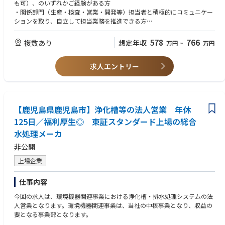
更の承認】
も可）、のいずれかご経験がある方
・社内外品質トラブル対応
・関係部門（生産・検査・営業・開発等）担当者と積極的にコミュニケー
ションを取り、自立して担当業務を推進できる方
●各部門（生産、検査、営業、開発等）との連携
●原材料品質異常対応、サプライヤー管理
【歓迎】
578
766
複数あり
想定年収
万円
~
万円
●次世代実務担当者の指導育成
・薬品や化学業界でのご経験のある方
・品質管理スキルがある方（QC検定３級以上相当レベル）
求人エントリー
【鹿児島県鹿児島市】浄化槽等の法人営業 年休
125日／福利厚生◎ 東証スタンダード上場の総合
水処理メーカ
非公開
上場企業
仕事内容
今回の求人は、環境機器関連事業における浄化槽・排水処理システムの法
人営業となります。環境機器関連事業は、当社の中核事業となり、収益の
要となる事業部となります。