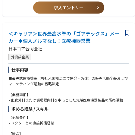
求人エントリー
＜キャリア＞世界最高水準の「ゴアテックス」メー
カー♦個人ノルマなし！医療機器営業
日本ゴア合同会社
外資系企業
仕事内容
■最先端医療機器（弊社米国拠点にて開発・製造）の販売活動全般および
マーケティング活動の戦略策定
【業務詳細】
• 血管外科または循環器内科を中心とした先端医療機器製品の販売活動及
びエリアマーケティング活動
求める経験 / スキル
• 臨床現場での安全使用のための技術サポート
• 製品の適正使用に必要となる文献資料・製品関連情報などの的確かつ迅
【必須条件】
速な提供による医療現場サポート
• ドクターとの直接折衝経験
• プロジェクトメンバーとの協力による担当エリア販売戦略策定・実践
• 顧客(大学病院、一般病院、代理店)や市場の的確な把握による販売戦略策
【歓迎】