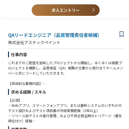
求人エントリー
QAリードエンジニア（品質管理責任者候補）
株式会社アステックペイント
仕事内容
これまでのご経歴を加味したプロジェクトから開始し、ゆくゆくは複数プ
ロジェクトを横断し、品質保証（QA）戦略の立案から実行までチームメン
バーと共にリードしていただきます。
【具体的な業務内容】
テスト戦略・設計： 各プロダクト（Web/アプリ/基幹）の特性に合わせた
求める経験 / スキル
テスト計画の策定、およびテスト項目書の作成・レビュー。
【必須】
進行管理： デグレチェック（回帰テスト）を含むリリース
・Webアプリ、スマートフォンアプリ、または基幹システムのいずれかの
判定の実施、およびスケジュール管理。
テスト設計およびテスト項目書の作成実務経験（3年以上）
・リリース前テストの進行管理、および不具合発生時のトリアージ（優先
プロセス改善： 開発チームと連携した「テストの早期参画（Shift-Left）」
順位付け）経験
の推進、およびテスト自動化・AI活用による効率化の検討。