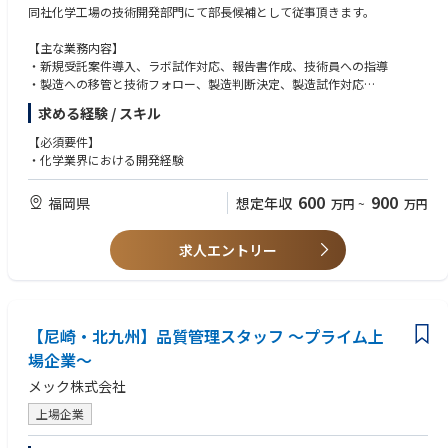
など、長期的にプロジェクトに携わることで、機械エンジニアとしてのキ
同社化学工場の技術開発部門にて部長候補として従事頂きます。
ャリア向上が実感できます。
【主な業務内容】
<キャリアパス>
・新規受託案件導入、ラボ試作対応、報告書作成、技術員への指導
工場・研究所の建設および機械設備の設計・保全・工事・運用に関する業
・製造への移管と技術フォロー、製造判断決定、製造試作対応
務を担当する。将来的には、これらの方針や戦略立案の一部を担い、生産
・分析・検査対応、品質保証、オリジナル製品開発、ISO対応
技術や、工務、エンジニアリング部の部門責任者となるキャリアパスを提
求める経験 / スキル
・営業との対応、顧客対応、展示会・宣伝活動の支援等
供する。
【必須要件】
・化学業界における開発経験
600
900
福岡県
想定年収
万円
~
万円
求人エントリー
【尼崎・北九州】品質管理スタッフ ～プライム上
場企業～
メック株式会社
上場企業