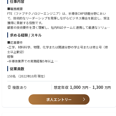
仕事内容
プライヤや顧客対応など業務枠を広げた活躍が期待できる点も本ポジショ
ンの魅力です。
■職務概要
FTE（ファブテクノロジーエンジニア）は、半導体CMP研磨分野におい
＜将来的に任せたいこと＞
て、技術的なリーダーシップを発揮しながらビジネス機会を創出し、受注
プラントの担当責任者として、海外現法とともに顧客要求に沿った製品の
獲得に貢献する役割です。
移管・立ち上げをお任せします。
顧客の技術要件を深く理解し、社内R&Dチームと連携して最適なソリュー
ションを提供するとともに、強固な顧客関係を構築し、製品評価および認
求める経験 / スキル
＜やりがい＞
定の推進を担います。
多くの関係者と協働し、海外現法からの製品移管・立ち上げを通じて、要
■応募要件
素検討では味わえないダイナミックな達成感を得られます。また海外現法
■職務内容
•工学、材料科学、物理、化学または関連分野の学士号または修士号（修
とのやり取りもあるため、よりグローバルな視点でモノづくりを味わえま
ビジネス開拓
士以上歓迎）
す。
•CMP研磨市場における新規ビジネス機会の発掘・推進
経験
•TEM（テクニカルエンゲージメントミーティング）等を通じた日本市場で
•半導体業界での実務経験5年以上
【当社について】
の技術プレゼンス強化
•CMPの専門知識（必須）
従業員数
1983年創立。半導体加工用の化学材料を製造・販売しています。競合優位
•日本の半導体業界での経験（必須）
性は、技術革新スピードの速い半導体 業界で、顧客要求に対応できる技
顧客対応
150名
（2022年10月 現在）
術力・品質/技術力の高さです。業界全体の成長と共に当社も業績を伸ばし
•顧客との信頼関係構築・維持
■スキル・能力
ており、今後も需要が見込まれています。
•技術的・運用上の課題の把握
•半導体製造プロセスに関する専門知識
1,000
1,300
複数あり
想定年収
万円
~
万円
•顧客価値を明確に示す提案の実施
•顧客との技術ディスカッション推進力
•優れたコミュニケーションおよびプレゼンテーション能力
社内連携
•部門横断的な協働力
求人エントリー
•R&D、プロセス開発、事業部門と連携し最適なソリューションを構築
•顧客評価結果を製品改善へフィードバック
技術提案・認定