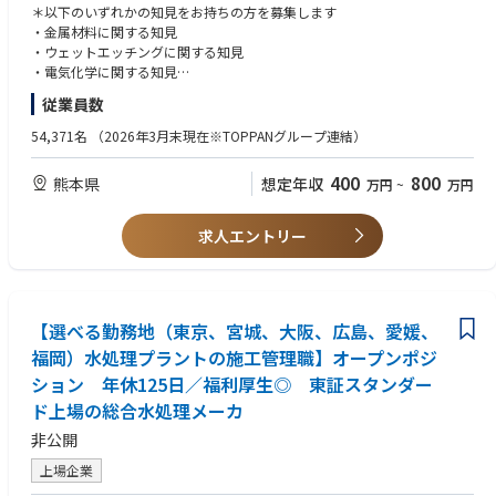
・生産性向上のためのプロセス最適化、良品率改善
＊以下のいずれかの知見をお持ちの方を募集します
・新規材料の評価およびプロセス条件の最適化
・金属材料に関する知見
・新製品に対応する条件最適化および新工法開発
・ウェットエッチングに関する知見
・各種データ等のIoTツールなど開発、分析
・電気化学に関する知見
従業員数
■業務のやりがい
【歓迎要件】
・金属エッチングパーツの用途は多岐にわたり、半導体、ディスプレイ、
・金属エッチング技術を用いたプロセス技術開発経験
54,371名
（2026年3月末現在※TOPPANグループ連結）
その他各エレクトロニクス系の
メーカーが主要顧客であり、最先端のエレクトロニクス系市場に携わる
400
800
熊本県
想定年収
万円
~
万円
ことができます。
・プロセスデータ解析等には積極的にデジタル化を推進しており、DX等に
興味がある方を歓迎いたします。
求人エントリー
【選べる勤務地（東京、宮城、大阪、広島、愛媛、
福岡）水処理プラントの施工管理職】オープンポジ
ション 年休125日／福利厚生◎ 東証スタンダー
ド上場の総合水処理メーカ
非公開
上場企業