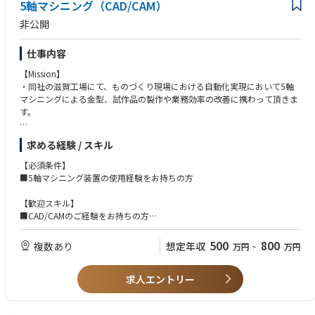
5軸マシニング（CAD/CAM）
非公開
仕事内容
【Mission】
・同社の滋賀工場にて、ものづくり現場における自動化実現において5軸
マシニングによる金型、試作品の製作や業務効率の改善に携わって頂きま
す。
【具体的には・・・】
求める経験 / スキル
"■CADCAMを使用した加工、提案業務
製品の製造を行うため5軸マシニング装置にて、CADで作成された形状デ
【必須条件】
ータをCAM機能でNCデータを作成します。この作成したNCデータ各種を
■5軸マシニング装置の使用経験をお持ちの方
使用し、加工現場での自動化や作業効率向上を図ります。
【歓迎スキル】
■試作加工（試作品の製作）と生産加工支援
■CAD/CAMのご経験をお持ちの方
・作成したCAMのNCデータを使用し、機械作業者と連携しながら金型、部
■金属加工、樹脂成形の製造現場のご経験をお持ちの方
品試作品の製作を行います。
500
800
複数あり
想定年収
万円
~
万円
（実際に機械を使用して一部加工業務を行ってもらう場合もあります）
※将来的に海外拠点に出張頂く可能性がございます。
求人エントリー