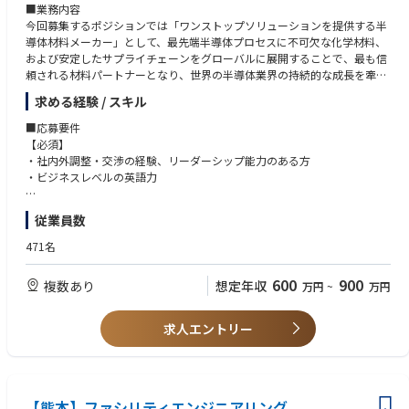
■業務内容
今回募集するポジションでは「ワンストップソリューションを提供する半
導体材料メーカー」として、最先端半導体プロセスに不可欠な化学材料、
および安定したサプライチェーンをグローバルに展開することで、最も信
頼される材料パートナーとなり、世界の半導体業界の持続的な成長を牽引
していきます。
求める経験 / スキル
半導体向け商品・サービスを顧客と共に創り上げ、顧客の複雑化したニー
■応募要件
ズと課題の解決に貢献します。また、グローバル市場において製品企画、
【必須】
マーケティング、課題解決提案を通じてビジネスの創出と拡大を担い、顧
・社内外調整・交渉の経験、リーダーシップ能力のある方
客との共成長を実現します。
・ビジネスレベルの英語力
■担当職務
【歓迎】
従業員数
半導体製造用の感光材料、関連処理剤、平坦化(CMPプロセス)材料、イメ
・半導体材料の取り扱い経験がある方（デバイス・装置・材料メーカー
ージセンサー用カラーフィルタ材料などの商品企画、マーケティング活動
等）
471名
をご担当いただきます。
・化学・物理の基礎知識がある方
・P/L、B/S等経理的基礎知識がある方
600
900
複数あり
想定年収
万円
~
万円
＜具体的には＞
・成長著しいアジア市場やワールドワイドな商品企画およびマーケティン
■求める人物像
グ活動
・物事の本質を追求し、粘り強くやり抜く姿勢のある方
求人エントリー
・顧客課題の把握と製品企画
・論理的かつ明確なコミュニケーションができる方
・市場調査を通じた新規ビジネス創出および既存ビジネスの維持拡大
・グローバルで活躍したい強い意欲と情熱を持ち、英語による業務コミュ
ニケーションに抵抗のない方
■仕事の魅力
・世界中の顧客と直接コミュニケーションをとり、商品づくりに携わりな
【熊本】ファシリティエンジニアリング