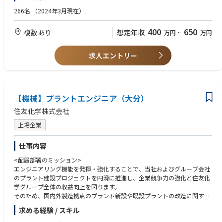
【選考フロー】
266名
（2024年3月現在）
書類選考～適性検査（性格診断）～一次面接web～最終面接本社対面（交
通費会社負担）
400
650
複数あり
想定年収
万円
~
万円
※その他、必要に応じて現場メンバーとの面談も可能
求人エントリー
【機械】プラントエンジニア（大分）
住友化学株式会社
上場企業
仕事内容
<配属部署のミッション>
エンジニアリング機能を発揮・強化することで、当社およびグループ会社
のプラント建設プロジェクトを円滑に推進し、企業競争力の強化と住友化
学グループ全体の収益向上を図ります。
そのため、国内外製造拠点のプラント新設や既設プラントの改造に関する
エンジニアリング機能を全社横断的に結び付け、事業戦略遂行に即したタ
求める経験 / スキル
イムリーなプロジェクト推進を行います。