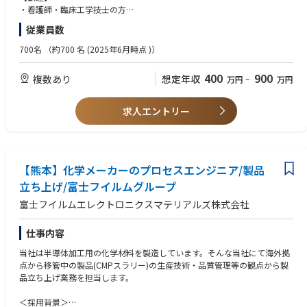
定・実践
・看護師・臨床工学技士の方
• 製品・臨床に関する高度な専門知識の習得
・医療機器営業経験者の方
従業員数
• 主体的に動き、新たな知識・スキル習得に積極的に取り組める方
■担当製品：いずれかをご担当していただきます。
• チームワークが得意な方
700名
（約700 名 (2025年6月時点 )）
①Peripheral Interventional Products製品（ペリフェラル）
下肢などにおける末梢血管疾患に対する血管内治療に使用されるステント
400
900
複数あり
想定年収
万円
~
万円
グラフトです。
治療法はX線透視装置を用いて、少しの切開を加えた足の血管からワイヤ
ーを通し、カテーテルといわれる管を挿入して病変部にステントグラフト
求人エントリー
を留置するものです。大きな切開を伴う外科的人工血管置換術に比べ、患
者さんの負担を低減することができます。ゴアの末梢血管用ステントグラ
フトは世界では既に幅広く使用されており、日本でも末梢血管疾患治療に
おける長期予後の改善が期待されています。
【熊本】化学メーカーのプロセスエンジニア/製品
②Aortic製品（ステントグラフト）
立ち上げ/富士フイルムグループ
腹部や胸部における大動脈瘤（こぶ）や大動脈解離などの、大動脈を中心
富士フイルムエレクトロニクスマテリアルズ株式会社
とする血管内治療に使用されるステントグラフトです。この治療法はX線
透視装置を用いて、少しの切開を加えた足の血管からワイヤーを通し、カ
テーテルといわれる管を挿入して病変部にステントグラフトを留置するも
仕事内容
のです。
当社は半導体加工用の化学材料を製造しています。そんな当社にて海外拠
点から移管中の製品(CMPスラリー)の生産技術・品質管理等の観点から製
③Cardiac製品(オクルーダー)
品立ち上げ業務を担当します。
心臓内に恒久的に留置するデバイスで、小児から成人の心房中隔欠損（AS
D）閉鎖術に使用されるものです。オクルーダーを用いた閉鎖治療では、
＜採用背景＞
皮膚を小切開して出血を抑え、短時間の手術による低侵襲な治療が行われ