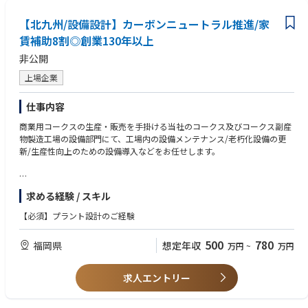
【北九州/設備設計】カーボンニュートラル推進/家
賃補助8割◎創業130年以上
非公開
上場企業
仕事内容
商業用コークスの生産・販売を手掛ける当社のコークス及びコークス副産
物製造工場の設備部門にて、工場内の設備メンテナンス/老朽化設備の更
新/生産性向上のための設備導入などをお任せします。
【具体的には】
求める経験 / スキル
・導入する機械の仕様・方法についての企画検討(社内の施工管理担当者と
も協業)
【必須】プラント設計のご経験
・機械/電気設備メーカー・施工会社への発注
・導入後のメンテナンス、設備更新 等 コークス製造設備は24時間365日
500
780
福岡県
想定年収
万円
~
万円
稼働を続けており、そのような環境下での操業状況等を踏まえながら、億
単位の設備を導入するための企画を推進します。
求人エントリー