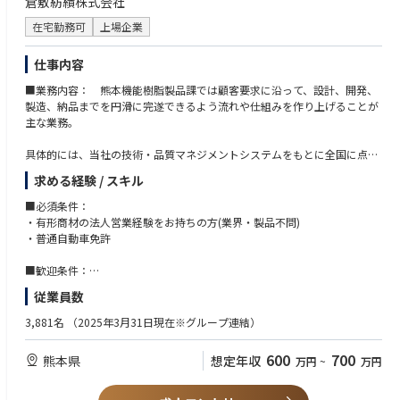
倉敷紡績株式会社
在宅勤務可
上場企業
仕事内容
■業務内容： 熊本機能樹脂製品課では顧客要求に沿って、設計、開発、
製造、納品までを円滑に完遂できるよう流れや仕組みを作り上げることが
主な業務。
具体的には、当社の技術・品質マネジメントシステムをもとに全国に点在
する協力サプライヤーで生産する製品を顧客に納品するまでの生産管理
求める経験 / スキル
（受発注納期、利益管理）と、新規採用獲得に向けた開発営業が中心。
■必須条件：
■扱う製品： 半導体製造装置向け樹脂加工品 https://www.kurabo.co.j
・有形商材の法人営業経験をお持ちの方(業界・製品不問)
p/chem/semiconductor.html
・普通自動車免許
扱う樹脂種類はフッ素樹脂を中心とした高機能樹脂が主で、原料・素材か
■歓迎条件：
ら指定の形状を製作。
・図面を読むことが可能な方
従業員数
現状は顧客が設計する製品の受託生産がほぼ全てだが、今後、自社ブラン
・半導体業界、樹脂製品の営業経験をお持ちの方
ド製品の開発・製品化も検討中。国内フッ素樹脂加工メーカーの中ではTO
・生産管理経験お持ちの方
3,881名
（2025年3月31日現在※グループ連結）
P３に入る販売規模。
600
700
熊本県
想定年収
万円
~
万円
■その他： ふっ素樹脂やエンジニアリングプラスチックなど高額材料
に、高精度な加工技術と部品洗浄（クリーン度）が要求される商材を扱い
ます。