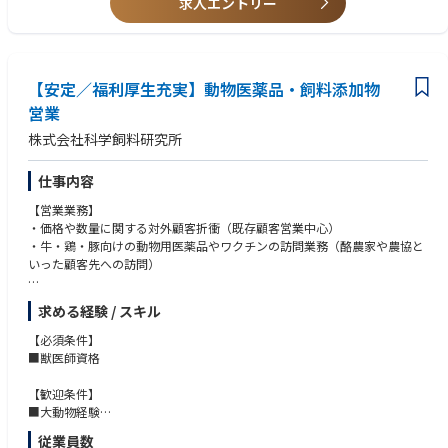
求人エントリー
【安定／福利厚生充実】動物医薬品・飼料添加物
営業
株式会社科学飼料研究所
仕事内容
【営業業務】
・価格や数量に関する対外顧客折衝（既存顧客営業中心）
・牛・鶏・豚向けの動物用医薬品やワクチンの訪問業務（酪農家や農協と
いった顧客先への訪問）
【検査・生産指導業務】
求める経験 / スキル
・農場を訪問頂き、診療・検査・生産指導などのコンサルティング。
【必須条件】
※原則、総合職採用の為全国転勤有り
■獣医師資格
【歓迎条件】
■大動物経験
■医薬品、動物用医薬品（CA含む）の営業経験者
従業員数