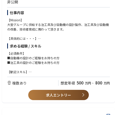
非公開
仕事内容
【Mission】
大宝グループに供給する治工具及び自動機の設計製作、治工具及び自動機
の改善、技術者育成に携わって頂きます。
【具体的には・・・】
ご経験に応じて、以下の業務に携わって頂きます。
求める経験 / スキル
■治工具の設計製作
■自動機の設計製作
【必須条件】
■治工具及び自動機の改善
■自動機の設計のご経験をお持ちの方
■PLC設計
■治工具の設計のご経験をお持ちの方
■配線、組立 業務
■技術者の育成
【歓迎スキル】
■PLCのご経験をお持ちの方
※将来的に海外拠点に出張頂く可能性がございます。
500
800
複数あり
想定年収
万円
~
万円
求人エントリー