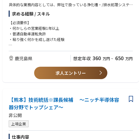
具体的な業務内容としては、弊社で扱っている浄化槽・/排水処理システ
ムの販売について、既存のお客様（ゼネコン・サブコン・設計事務所な
求める経験 / スキル
ど）を担当していただき、定期的な訪問、フォロー、情報収集、現場調査
を行っていただきます。
【必須要件】
・何かしらの営業経験1年以上
【業務詳細】
・普通自動車運転免許
・浄化槽・排水処理施設など環境に直結する物件収集と現場調査
・粘り強く何かを成し遂げた経験
・設計折込営業（施主・設計事務所での浄化槽・排水処理設備の図面・打
合せ）
【歓迎要件】
・浄化槽設置届出書作成
・建設/水処理業界のご経験がある方
360
650
鹿児島県
想定年収
万円
~
万円
・見積書作成
・有形無形問わず営業経験をお持ちの方
・物件の受注活動
・成果を出してこられたご経験をお持ちの方
・受注した案件の打合せ など
求人エントリー
【熊本】技術統括※課長候補 ～ニッチ半導体容
器分野でトップシェア～
非公開
上場企業
仕事内容