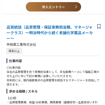
・各製造､研究拠点での技術リーダー､マネジメント業務
・事業部門での販売戦略、新拠点検討 等
求人エントリー
<勤務地（大牟田工場）について>
https://www.denka.co.jp/rec/shinsotsu/special/tour04.html
大牟田工場は、デンカの祖業であるカーバイド・石灰窒素をはじめとする
無機製品と、変化が早く高い性能を求められる電子材料製品の両方を生産
品質統括（品質管理・保証実務担当職、マネージャ
する、会社として重要な役割を持つ、大変特徴のある工場です。
ークラス）～明治時代から続く老舗化学薬品メーカ
ー～
林純薬工業株式会社
課長以上
仕事内容
〇仕事内容
当社の品質管理を担う実務担当者として、本社勤務ベースにて福島工場の
立ち上げに伴い下記の業務に従事していただきます。
将来的には、国内複数拠点の品質管理を統括するマネージャーを目指して
頂きます。
求める経験 / スキル
●当社品質保証体制に基づいた品質管理業務の推進
・製造/検査工程での品質システム構築と管理/改善
【必須】
・社内品質管理対応【工程設計（4M設計）の確認、QC工程表、工程変
・品質管理業務、検査/分析業務、開発業務（基礎研究～生産技術いずれ