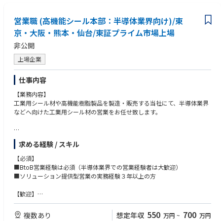
営業職 (高機能シール本部：半導体業界向け)/東
京・大阪・熊本・仙台/東証プライム市場上場
非公開
上場企業
仕事内容
【業務内容】
工業用シール材や高機能樹脂製品を製造・販売する当社にて、半導体業界
などへ向けた工業用シール材の営業をお任せ致します。
【業務詳細】
求める経験 / スキル
・半導体関連顧客へのセールス／ソリューション活動
・半導体製造装置メーカー及び付随する機器メーカーへのスペックイン活
【必須】
動
■BtoB営業経験は必須（半導体業界での営業経験者は大歓迎）
・半導体製造メーカーへの拡販活動（シェア拡大）
■ソリューション提供型営業の実務経験３年以上の方
【入社後の流れ】
【歓迎】
研修は座学約１か月、ＯＪＴ約３か月程度あり
■ＴＯＥＩＣ７００点以上
■理系出身の方
550
700
複数あり
想定年収
万円
~
万円