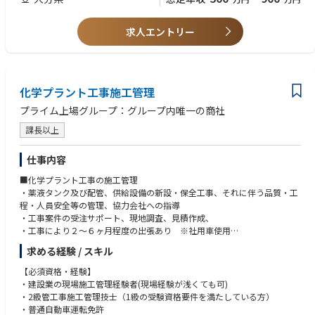
務や生産計画ツールの使用経験がある方
＜担当業務＞
・数理最適化の知識を有する方（生産計画ツールの中身にまで踏み込め
上記①が担当業務です。石油化学の基幹プラントであるエチレンプラント
る方）
求人エントリー
（クラッカー）の生産計画の作成および実績評価が中心となります。具体
的な主業務は、生産計画ツールを用いたシミュレーション結果から収益性
を比較検討し、原料銘柄やクラッカー運転方針等を決定する資料を作成す
ることです。製造や営業など、複数の関係部署と連携して業務を進めてい
きます。
化学プラント工事施工管理
※業務上生産計画ツールを使用いただきますが、OJTを通してツールの使
プライム上場グループ：グループ内唯一の商社
い方からレクチャーしていきます。
課長以上
＜入社後の流れ＞
入社後はOJT体制にて、担当業務から場内の安全知識まで習得できるよう
仕事内容
教育・フォローします。
業界・職種未経験の場合でもキャッチアップできるよう周囲のメンバーか
■化学プラント工事の施工管理
らサポートを受けながら、業務の幅を広げていただく予定です。
・薬液タンク及び配管、供給設備の新設・保全工事、それに伴う品質・工
程・人員安全等の管理、協力会社への指導
・工事案件の受注サポート、現地調査、見積作成、
・工事により２〜６ヶ月程度の出張あり ※社用車使用
【主な出張エリア：熊本、鹿児島、大分】
求める経験 / スキル
【現場詳細】 １現場１名配置​​
【現場規模】 １千万円～３億円
【必須資格・経験】
・建設業の現場施工管理経験者(現場経験が浅くても可)
■業務の特徴
・2級管工事施工管理技士（1級の受験資格要件を満たしている方）
営業同行20％、施工管理業務70％、事務業務10％
・普通自動車運転免許