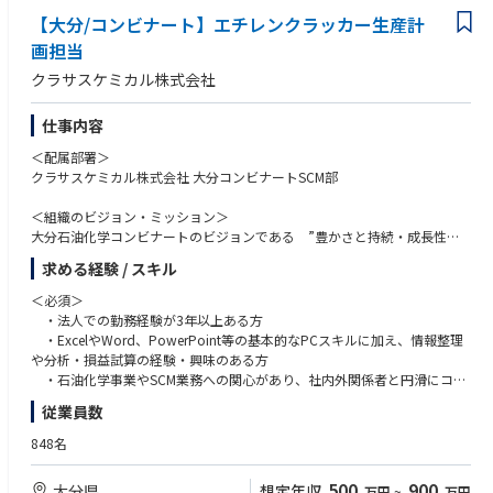
•技術提案の作成およびプレゼンテーション
【大分/コンビナート】エチレンクラッカー生産計
•顧客オンサイトでの評価・認定活動の推進
画担当
クラサスケミカル株式会社
ビジネス成果
•顧客認定の獲得および売上貢献
仕事内容
■成果の評価基準
＜配属部署＞
•信頼性：誠実かつ透明性のある対応で顧客との信頼関係を構築する
クラサスケミカル株式会社 大分コンビナートSCM部
•チームワーク：営業、ビジネスチーム、プロセスディベロップメントチ
ーム、R&Dと円滑に連携し価値を創出する
＜組織のビジョン・ミッション＞
•主体性：責任感と積極性を持ち、高品質な成果を追求する
大分石油化学コンビナートのビジョンである ”豊かさと持続・成長性が
調和するアジア最強コンビナート”の実現に向け、
求める経験 / スキル
SCM部では ”原料調達・製品供給・顧客サービス及び戦略企画により、
コンビナートの豊かさに貢献する”を
＜必須＞
ミッションに取り組んでいます。
・法人での勤務経験が3年以上ある方
・ExcelやWord、PowerPoint等の基本的なPCスキルに加え、情報整理
＜業務内容＞ ・・・オレフィングループでは、下記①～③の担当者が
や分析・損益試算の経験・興味のある方
連携しチームで取り組んでいます。
・石油化学事業やSCM業務への関心があり、社内外関係者と円滑にコミ
①生産計画 ：生産計画ツールを活用した月次・年次・中長期の生産
ュニケーションがとれる方
従業員数
計画作成、および実績評価
②バランス管理 ：製品在庫、ユーザー使用・出荷バランスの調整および
＜歓迎＞
848名
管理
・大分へのUターン・Iターンを、かつ長期に大分勤務を希望される方
③入出荷業務 ：原料受入、製品出荷（パイプ、船）のオペレーション
・石油化学事業および周辺事業でのSCM業務経験、特に生産計画作成業
500
900
大分県
想定年収
万円
~
万円