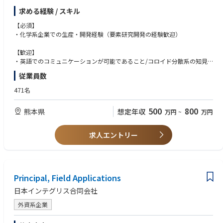
弊社は半導体製造に不可欠な高機能材料を製造・販売しており、グローバ
ます。
求める経験 / スキル
ルでの安定供給を最重要課題としています。また、近年の半導体市場の急
拡大に伴い、供給環境の整備が急務となっています。
【必須】
・化学系企業での生産・開発経験（要素研究開発の経験歓迎）
今回は、弊社の事業拡大に向けた成長ドライバーの一つであるCMPスラリ
ーの生産技術を、海外現地法人から移管し、生産運用に向けた企画・実行
【歓迎】
いただくポジションとなります。
・英語でのコミュニケーションが可能であること/コロイド分散系の知見
が多いこと/分析化学など分析機器の使用経験
従業員数
本ポジションは将来的な増産対応に向け、設備能力の増強を社内外の関連
部門と連携しながら、並行して実施いただく重要なポジションです。今後
471名
立ち上げるプラントのキープロセスエンジニアとしてご活躍いただくこと
を期待しています。
500
800
熊本県
想定年収
万円
~
万円
＜ポジションの魅力＞
本ポジションでは、現在成長を強く実感できる半導体材料（CMPスラリ
求人エントリー
ー）の生産技術全般ならびに品質管理技術に携わることができ、また、移
管元である海外現法の担当者と直接業務を進めることができるダイナミッ
クな業務環境です。
業務を通じ、一般的な設備技術のみならず、統計学を基とした品質管理技
Principal, Field Applications
術、そして外部装置メーカーや原料サプライヤとの化学工学・材料工学の
日本インテグリス合同会社
知識をベースにした交渉なども高いレベルで体得でき、様々なアプローチ
で生産現場での課題解決を推進いただける環境です。
外資系企業
また、将来的な社内キャリアパスとして、担当技術の深耕だけでなく、サ