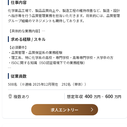
仕事内容
化学薬品工場で、製品品質向上や、製造工程の維持改善など、製造・設計
へ指示等を行う品質管理業務を担当いただきます。将来的には、品質管理
グループ組織のマネジメントも期待しております。
【具体的な業務内容】
・製品検査、指導育成等の品質管理や工程管理
求める経験 / スキル
・不具合の原因解析やその再発防止策の検討
・初期流動や変更/変動等の管理および処置検討
【必須要件】
・計測機器の管理
・品質管理・品質保証系の業務経験
・製品の信頼性試験等の製品評価 など
・理工系、特に化学系の高校・専門学校・高等専門学校・大学卒の方
・ISOに関する知識（ISO認証環境下での業務経験）
【当社事業の魅力】
当社は国内・海外での電子基板向け薬品事業（金属と樹脂を直接接合させ
【歓迎資格】
従業員数
るための世界TOPクラスの金属表面処理技術）などが順調で、製品の軽量
・QC検定3級以上
化等を背景に電子基板以外の領域、例えば自動車業界などでも金属と樹脂
508名
（※連結 2025年12月現在 292名（単体））
の接合技術が非常に注目されています。
【求める能力】
交渉力／調整力／提案力／俯瞰的視点／問題解決力／観察力(眼)／論理性
400
600
複数あり
想定年収
万円
~
万円
【補足】
北九州工場での勤務は2027年7月以降となります。
それまでは長岡工場、尼崎工場で約半年ずつ勤務いただきます。
求人エントリー
※初任地は長岡工場。初任地への転居費用は借上げ社宅適用の場合は会社
負担