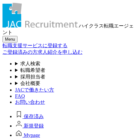
ハイクラス転職
エージェ
ント
Menu
転職支援サービスに登録する
ご登録済みの方
求人紹介を申し込む
求人検索
転職希望者
採用担当者
会社概要
JACで働きたい方
FAQ
お問い合わせ
保存済み
新規登録
Mypage