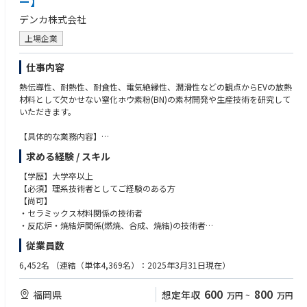
ー】
プを支援しており、手に職をつけられる仕事です。
デンカ株式会社
【ポジションの魅力】
上場企業
・資格取得報奨金制度
・時間外手当100％支給で家族手当や役職手当などの福利厚生も充実
仕事内容
・総合職・エリア総合職のコース別採用有
・毎年増収、スタンダード市場の上場企業の安定基盤
熱伝導性、耐熱性、耐食性、電気絶縁性、潤滑性などの観点からEVの放熱
・グローバルに展開中
材料として欠かせない窒化ホウ素粉(BN)の素材開発や生産技術を研究して
・年間休日125日と働きやすい環境
いただきます。
・家族手当や役職手当などの福利厚生も充実
・OJTで教育体制がしっかりしてるため、現場のことがよくわかった状態
【具体的な業務内容】
で営業活動ができる
①新規開発品の検討
求める経験 / スキル
・開発～施工、メンテナンスまで一気通貫してお客様へソリューション提
②生産性改善､新プロセス検討
案している
③改善活動 等
【学歴】大学卒以上
・社内に開発～施工のプロがいるので、わからないときにプロに聞ける環
【必須】理系技術者としてご経験のある方
境がある
＜キャリアパス＞※応募者様のご経歴やご経験により担当期間を延長・短
【尚可】
・slackの導入により社内のコミュニケーションが活発になり、垣根なくコ
縮したり、内容を変更したりする場合がございます。
・セラミックス材料関係の技術者
ミュニケーションが取れる
【入社後～5年程度】
・反応炉・焼結炉関係(燃焼、合成、焼結)の技術者
・実績を積むことによってマネジメントできる
・窒化ホウ素粉、窒化ホウ素成形物の新規開発､評価技術､生産技術の深耕
・化学メーカー技術者
従業員数
とユーザー対応業務を担当
未経験者の方も、同行指導等を行いますので、実力を高めて就業いただけ
【入社5年～10年程度】
6,452名
（連結（単体4,369名）：2025年3月31日現在）
ます。
・窒化ホウ素粉、窒化ホウ素成形物の技術リーダー
・若しくは､研究部門での次世代材料開発､用途開発研究リーダー
600
800
福岡県
想定年収
万円
~
万円
【それ以降】