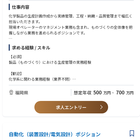
仕事内容
化学製品の生産計画作成から実績管理、工程・納期・品質管理まで幅広く
担当いただきます。
現場オペレーターのマネジメント業務も含まれ、ものづくりの全体像を把
握しながら業務を進められるポジションです。
【具体的には】
求める経験 / スキル
■生産計画の作成、生産実績の管理
■計画や実績の資料作成や会議への出席
【必須】
■工程・納期・品質を管理
製品（ものづくり）における生産管理の実務経験
■現場で作業を行うオペレーターのマネジメント業務など
【歓迎】
化学系に関わる業務経験（業界不問）
化学の知識・知見をお持ちの方
500
700
福岡県
想定年収
万円
~
万円
求人エントリー
自動化（装置設計/電気設計）ポジション