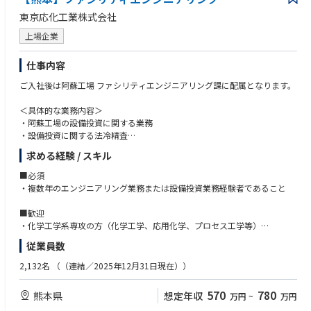
がら継続的なビジネス展開が可能
東京応化工業株式会社
・製造・開発・販売拠点が国外(アジア・米国・欧州)に広がっており、グ
ローバルな経験を積むことができる
上場企業
・急速に拡大する半導体材料市場で、自らマーケティング戦略を企画・実
行できるダイナミックなやりがいを感じられる
仕事内容
・主体的に動く中で、市場創造力や交渉力、リーダーシップが身につく
ご入社後は阿蘇工場 ファシリティエンジニアリング課に配属となります。
＜具体的な業務内容＞
・阿蘇工場の設備投資に関する業務
・設備投資に関する法冷精査
・ユーティリティ、その他設備の維持管理業務
求める経験 / スキル
■必須
・複数年のエンジニアリング業務または設備投資業務経験者であること
■歓迎
・化学工学系専攻の方（化学工学、応用化学、プロセス工学等）
・化学工学に関する基礎知識を有する方
従業員数
2,132名
（（連結／2025年12月31日現在））
570
780
熊本県
想定年収
万円
~
万円