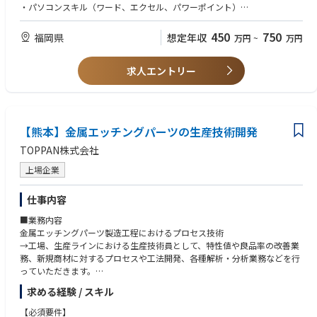
多くの施工管理現場を通じてスキルアップが可能です。
・パソコンスキル（ワード、エクセル、パワーポイント）
【歓迎資格・経験】
450
750
福岡県
想定年収
万円
~
万円
・化学プラント（薬品関連）の設備工事に関する現場経験
・ＡｕｔｏＣＡＤ
求人エントリー
【熊本】金属エッチングパーツの生産技術開発
TOPPAN株式会社
上場企業
仕事内容
■業務内容
金属エッチングパーツ製造工程におけるプロセス技術
→工場、生産ラインにおける生産技術員として、特性値や良品率の改善業
務、新規商材に対するプロセスや工法開発、各種解析・分析業務などを行
っていただきます。
求める経験 / スキル
■詳細業務内容
・生産ラインプロセス設計
【必須要件】