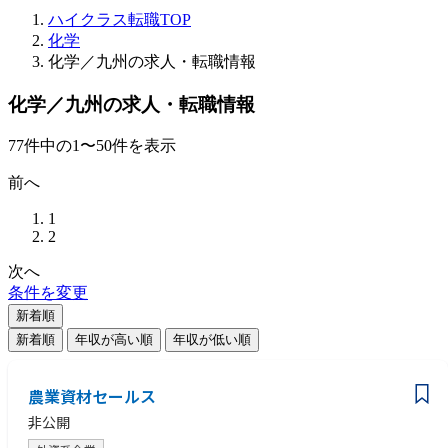
ハイクラス転職TOP
化学
化学／九州の求人・転職情報
化学／九州の求人・転職情報
77
件
中の
1
〜
50
件を表示
前へ
1
2
次へ
条件を変更
新着順
新着順
年収が高い順
年収が低い順
農業資材セールス
非公開