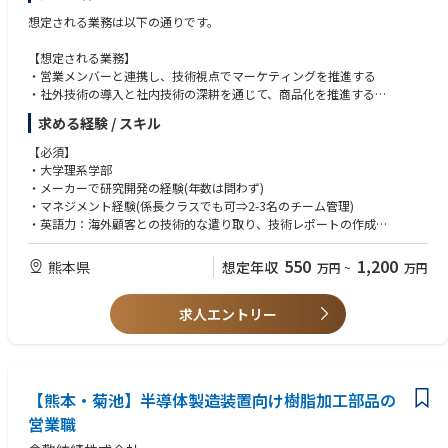
想定される業務は以下の通りです。
【想定される業務】
・営業メンバーと連携し、技術視点でマーケティングを推進する
・社外技術の導入と社内技術の深耕を通じて、商品化を推進する
・研究開発の進捗や成果を経営陣や関係部門に周知する
求める経験 / スキル
・顧客クレームと製造トラブルに迅速に対応する
【必須】
【魅力】
・大学理系学部
・世界的な半導体関連メーカーと真剣勝負の仕事ができる
・メーカーで研究開発の経験(年数は問わず)
・マーケティングと技術開発を股に掛けた仕事ができる
・マネジメント経験(係長クラスでも可⇒2-3名のチーム管理)
・会社が事業転換期を迎えており、新規事業立上げを経験できる
・英語力：海外顧客との技術的な遣り取り、技術レポートの作成
・特許出願や知的財産に関する知識・経験
当社はプラスチックの精密成形技術を活かし、業界のニーズに合わせた多
550
1,200
熊本県
想定年収
万円
~
万円
種多様な成型品を製造することが可能です。トップクラスのシェアを誇
【歓迎】
り、半導体業界を影から支えています。高品質な製品を開発するために、
・複数の研究開発領域での経験
3DCADでの設計だけでなく樹脂素材の選定から製造まで一貫して行ってい
求人エントリー
（例：機械工学と電子工学、または製品開発とプロセス開発）
ます。
・新規事業立ち上げやイノベーション推進の経験
今回は、半導体業界で磨かれた技術力を基に、多様化する社会のニーズに
・デジタルツールの利用経験（例：CAD、CAE、AI）
応える付加価値の高い製品開発を促進すべく募集を致します。
【熊本・菊池】半導体製造装置向け樹脂加工部品の
営業職