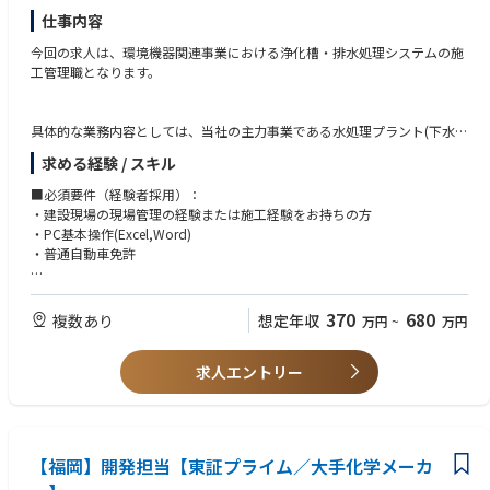
仕事内容
今回の求人は、環境機器関連事業における浄化槽・排水処理システムの施
工管理職となります。
具体的な業務内容としては、当社の主力事業である水処理プラント(下水処
理施設、工場排水処理施設等)の施工管理業務を担当いただきます。
求める経験 / スキル
オフィスビルから、工場・プラントの排水処理システムまで、ご経験・ス
キルや適性に応じて担当いただきます。
■必須要件（経験者採用）：
・建設現場の現場管理の経験または施工経験をお持ちの方
【具体的な仕事内容】
・PC基本操作(Excel,Word)
・新設の水処理プラントを下請け業者に発注
・普通自動車免許
・現場工程管理
・品質管理
■必須要件（未経験者採用）：
・原価管理
・PC基本操作(Excel,Word)
370
680
複数あり
想定年収
万円
~
万円
・安全管理
・普通自動車免許
・CADでの図面作成および修正
・お客様との打ち合わせ
求人エントリー
■歓迎要件：
・工事書類や工事写真帳の作成
・何らかのCAD操作（使用）による図面作成、修正が可能な方
・工事の進捗管理や材料の手配
・建築設備もしくはプラントの施工管理経験をお持ちの方
・現場の設計から積算業務、施工管理業務全般
【歓迎資格】管工事施工管理技士1級、管工事施工管理技士2級
【福岡】開発担当【東証プライム／大手化学メーカ
官公庁、有名大学の施工実績があり、業界でも高い技術力・製品力を誇っ
ております。資格取得報奨金制度があるため会社として個人のスキルアッ