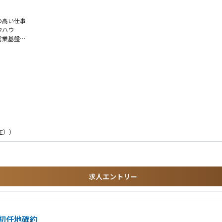
の高い仕事
ウハウ
営業基盤
トの分析/販促方法の提案/商品知識の提供等)を担当。※当社代理店：税理士代理店
現在））
を担当。
求人エントリー
ることも可能です。
初任地確約