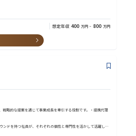
400
800
想定年収
万円
~
万円
、戦略的な提案を通じて事業成長を牽引する役割です。・提携代理
ウンドを持つ社員が、それぞれの個性と専門性を活かして活躍して
能です。・経営陣との距離が近く、現場の声が経営に届きやすい風