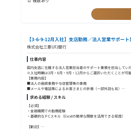
複数あり
② 【金融機関代理店営業】
・生保業界/損保業界での代理店営業の経験
【九州地区(北九州、沖縄)】
銀行をはじめとした金融機関代理店を担当します。
沖縄県那覇市前島３－１－１５ 大同生命那覇ビル３階「九州Ｔ
金融機関代理店に対する推進策の立案・提案や、研修および支店
(*)当社は「『生きる』を創るリーディングカンパニー」として
熊本県熊本市中央区中央街３－８ 熊本大同生命ビル３階「南九
画、資料の制作を行うなど、業務は多岐にわたります。
す。上記背景より入社時点で非喫煙者であることを募集要項に記
福岡県北九州市小倉北区鍛冶町１－１０－１０ 大同生命北九州ビ
＝＝＝＝＝＝＝＝＝＝＝＝＝＝＝＝＝＝＝＝＝＝＝＝＝＝
長崎県長崎市桜町５－３ 大同生命長崎ビル５階「九州北部税理
大分県大分市城崎町１－３－３１ ＡＩＧ大分ビル２階「南九州
【人材マネジメント制度改革について】
福岡市中央区西中洲１２－３３ 福岡大同生命ビル５階「九州Ｔ
2024年をゴールとした中期経営戦略を策定し、5つの戦略を実
【3-6-9-12月入社】支店勤務／法人営業サポー
＜5つの戦略＞
※エリアのため将来的に、一定地域内において転居を伴わない勤
株式会社三菱UFJ銀行
1、多様な人財の力を引き出す人材マネジメント
2、「生きる」を作るエコシステム戦略
■キャリアパス
仕事内容
3、持続的成長に向けたファイナンス戦略
・モデルケース（地域型）
4、ステークホルダーへ新たな価値を提供するデジタルトランス
１年目 約５２０万円 営業スタッフ 税理士代理店へのサ
国内支店に在籍する法人営業担当者のサポート業務を担当してい
5、積極的で機動的な業務執行を促進する今日子なガバナンスとE
５年目 約６３０万円 営業スタッフ（昇格） 税理士代理店
※入社時期は3月・6月・9月・12月からご選択いただくことが可
８年目 約８００万円 本社管理職 本社営業企画（チャレ
【業務内容】
その中でも更なるアフラックの成長の為には「人材が活躍する事
１３年目 約９６０万円 営業管理職
■法人の融資事務や与信管理等の事務
＜スローガン＞
※入社時年齢２７歳／前職 他業界（未経験者）
■メールや電話等によるお客さまとの折衝（一部外訪も有）
「多様な人財が自律的に働き、強みを活かし、最大限に力を発揮
※産休・育休取得推奨（取得率は男女100%）
■行内関係各部との連携
求める経験 / スキル
＜具体的な取り組み＞
【キャリアパス】
【必須】
■AflacCafé
営業サポート領域での専門性を高めるキャリアのほか、ご本人が
・金融機関での勤務経験
希望する自己啓発セミナーへの参加をはじめ、通信教育やビジネ
・基礎的なＰCスキル（Excelの簡単な関数を活用できる程度）
■キャリア開発計画書（CDP*）
【歓迎】
意欲があり、希望する社員は、職務記述書をベースに「キャリア