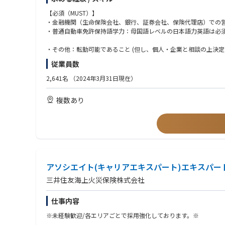
土があり、日々の業務を通じて経営視点・戦略的思考を養うこと
す。・在宅勤務やフルフレックス制度など、柔軟な働き方が可能
【必須（MUST）】
・金融機関（生命保険会社、銀行、証券会社、保険代理店）での
【求める人物像】市場の変化をチャンスと捉え、自ら考え、動き
・普通自動車免許保持語学力：母国語レベルの日本語力英語は必
したい方のご応募を心よりお待ちしています。
・その他：転勤可能であること (但し、個人・企業と相談の上決
【入社後の教育体制・研修内容】入社後は、営業部門が実施する
従業員数
たオーダーメイドの研修やOJTを実施し、実務に即した学びを継
いくことができます。
2,641名
（2024年3月31日現在）
【今後のキャリア】希望や適性が尊重される環境のもと、自らのキ
複数あり
化し、成長に必要な業務へのアサインが行われます。成果はプロ
ることで、部門を越えた挑戦や新たな領域へのキャリア展開も実
【企業風土】当社のミッション “あなたの未来にわかりやすさを
供していくため。常識や思い込みを覆し変革を促すために、同じ目標
ます。
■勤務地以外求める経験値について
アソシエイト(キャリアエキスパート)エキスパー
勤務地： 東京、大阪、名古屋、札幌、仙台、金沢、広島、福岡
三井住友海上火災保険株式会社
東京本社と大阪と名古屋の支社では、経験者を優先的に選考いた
仙台、金沢、札幌、広島、福岡の支社における採用では、下記に
仕事内容
※未経験歓迎/各エリアごとで採用強化しております。※