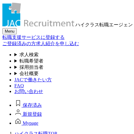
ハイクラス転職
エージェン
Menu
転職支援サービスに登録する
ご登録済みの方
求人紹介を申し込む
求人検索
転職希望者
採用担当者
会社概要
JACで働きたい方
FAQ
お問い合わせ
保存済み
新規登録
Mypage
ハイクラス転職TOP