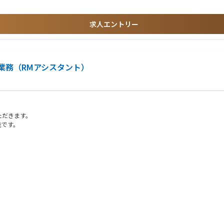
ＫＣ企業保険支社 沖縄推進課」
フォローを行う、または行う人員の管理・指導などを行います。推進策の立案・提案
、そして何よりも社員の健康維持・増進のために、「2028年までに社員の喫煙率を
求人エントリー
州税理士推進支社」
載しています。
ル５階「九州代理店支社 北九州代理店推進課」
士推進支社 長崎推進課」
税理士推進支社 大分推進課」
ＫＣ企業保険支社」
行することで「生きる」を作るリーディングカンパニーへの飛躍を目指します。
ト業務（RMアシスタント）
務地の変更の可能性がございます※
フォーメーションとアジャイル戦略
ポート営業
ただきます。
RM戦略
へのサポート営業
能です。
ンジキャリア制度利用、本社希望する場合）
」を重要視しており、以下の様なスローガンを掲げております。
しながら、主体的にキャリア構築できる環境を実現する」
希望する場合は営業担当者や他領域へ挑戦することも可能です。
ススクールの受講料やセミナーや業務に関連する各種試験の受験料などを、年間5万
開発計画書」を作成し、上司や会社は、社員の自律的なキャリア形成・能力開発を支