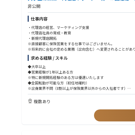
■配属について 下記エリアで転居を伴う転勤はなし ※各拠点
非公開
【首都圏】
仕事内容
東京都豊島区東池袋１－５－６ ビック池袋東口ビル８階「東京
東京都中央区日本橋小網町１７－１０ 日本橋小網町スクエアビル
・代理店の経営、マーケティング支援
千葉市中央区新宿２－５－３ 千葉大同生命ビル６階「千葉税理
・代理店社員の育成・教育
・新規代理店開拓
【北海道】
※直接顧客に保険営業をする仕事ではございません。
札幌市中央区北三条西３－１ 大同生命札幌ビル１２階「北海道
※将来的に会社の定める業務（出向含む）へ変更されることがあ
旭川市四条通１０－左７ アルファ旭川ビル２階「北海道ＴＫＣ
求める経験 / スキル
【関信越地区】
◆大卒以上
新潟県新潟市中央区上大川前通六番町１２１４－２ 大同生命新潟
◆営業経験が1年以上ある方
松本市本庄１－３－１０ 松本博労町ビル３階「長野ＴＫＣ企業
※特に新規開拓経験のある方は優遇いたします
長野市南千歳１－１２－７ 新正和ビル５階「長野ＴＫＣ企業保
◆全国転勤が可能な方（初任地確約）
諏訪市四賀赤沼１７３０－１ メイクイットビル２階「長野ＴＫ
※出身業界不問（8割以上が保険業界以外からの入社者です）
前橋市南町３－９－５ 大同生命前橋ビル４階「群馬ＴＫＣ企業
※運転免許必須
水戸市桜川１－１－２５ 大同生命水戸ビル３階「茨城ＴＫＣ企
神栖市大野原３丁目２－１０ パレスビルⅢ ２０２号室「茨城
複数あり
長岡市今朝白１－８－１８ 長岡センタービル２階「新潟ＴＫＣ
埼玉県さいたま市大宮区桜木町４－３３３－１３ 大同生命さいた
宇都宮市大通４－１－１８ 宇都宮大同生命ビル４階「東日本税理
【北陸地区(金沢、富山)】
金沢市南町４番６０号 金沢大同生命ビル９階「金沢支社北陸税