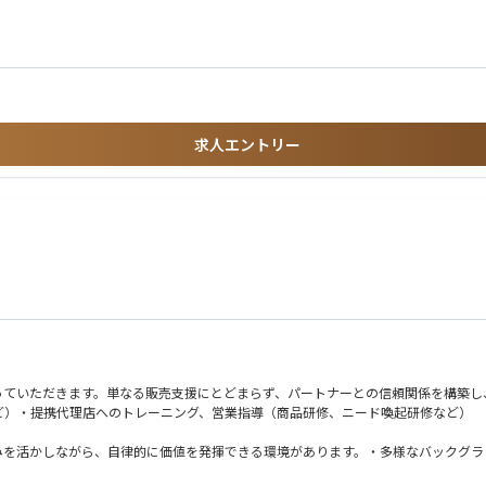
る方
クの経営を担うための高度な能力を修得、その能力発揮を期待する制度です。
求人エントリー
っていただきます。単なる販売支援にとどまらず、パートナーとの信頼関係を構築し
ど）・提携代理店へのトレーニング、営業指導（商品研修、ニード喚起研修など）
みを活かしながら、自律的に価値を発揮できる環境があります。・多様なバックグラ
大きな裁量が与えられており、自身の意思と判断で挑戦し、成果を生み出すことが可