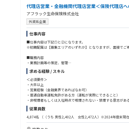
富山市本町９－１０ ＹＳＧ富山センタービル５階「金沢支社北
代理店営業・金融機関代理店営業＜保険代理店へ
富山市本町９－１０ ＹＳＧ富山センタービル５階「北陸ＴＫＣ
アフラック生命保険株式会社
【東海地区】
外資系企業
岡崎市明大寺町字菩提円１３－２ 大同生命岡崎ビル２階「東海
豊橋市白河町６１ タ－ミナル・プラザ４階「東海税理士共済
仕事内容
静岡県浜松市中央区元城町２１６－１８ 浜松大同生命ビル８階
静岡県静岡市葵区黒金町５９－６ 大同生命静岡ビル４階「静岡
■仕事内容は下記①と②になります。
名古屋市千種区覚王山通８－１４ 税理士会ビル５階「名古屋税
※初期配属は【募集エリアのいずれか】となりますが、面接でご
静岡市葵区黒金町５９－６ 大同生命静岡ビル４階「静岡ＴＫＣ
岐阜県岐阜市吉野町６－１６ 岐阜スカイウォールビルディング
■職務内容
浜松市中央区元城町２１６－１８ 浜松大同生命ビル３階「浜松
・業務計画等の策定、管理
・代理店の教育、指導、管理
【近畿地区】
求める経験 / スキル
・販売チャネルの開拓、開発
兵庫県神戸市中央区栄町通１－２－７ 大同生命神戸ビル３階「
・団体、お客様への対応
＜必須要件＞
和歌山県和歌山市西汀丁３８ Ｒｅｇｕｌｕｓビル２階「南近畿
・募集管理業務
・大卒以上
・担当代理店における個人情報管理の強化に関する対策の実施
・営業経験（金融業界であればなお可）
【中国地区】
・保険契約事務に関する各種業務
・普通自動車運転免許がある方（運転が実際にできること）
広島市中区紙屋町１－２－２７ 大同生命広島ビル５階「中国税
・非喫煙者もしくは入社時点で喫煙されない・禁煙する意志がある方
岡山市北区蕃山町９－１９ 岡山大同生命ビル７階「広島支社 
＝＝＝＝＝＝＝＝＝＝＝＝＝＝＝＝＝＝＝＝＝＝＝＝＝＝
鳥取県鳥取市富安２－１５９ 久本ビル４階「中国ＴＫＣ企業保
従業員数
① 【個人・法人代理店営業】
＜歓迎要件＞
福山市霞町１－２－１１ 太陽生命福山ビル７階「中国西ＴＫＣ
代理店営業は、系列企業を持つ代理店を担当する法人代理店営業
以下いずれかの経験
周南市本町１－３ 大同生命徳山ビル５階「中国西ＴＫＣ企業保
4,874名
（（うち 男性2,402人 女性2,472人）※2024年度末現
も、代理店を様々な側面からサポートしていきます。仕事内容は
・金融業界での実務経験
徳島市八百屋町３－２６ ゲ－トウェイ徳島ビル４階「四国ＴＫ
＝＝＝＝＝＝＝＝＝＝＝＝＝＝＝＝＝＝＝＝＝＝＝＝＝＝
・法人営業の実務経験