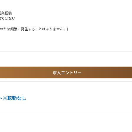
ができます。・「人が魅力」と語る社員も多く、営業部門においても協業・称賛の文
で、ワークライフバランスを重視しながら高いパフォーマンスを発揮できます。
営業経験
、成果を生み出す——そんな当事者意識とチャレンジ精神を持つ方を歓迎します。ご
須ではない
定のため頻繁に発生することはありません。)
集合研修（座学・ロールプレイングなど）を通じて、金融知識や商品理解を体系的に
続的に提供します。日常業務においても、チームメンバーによるサポート体制が整
ャリアを主体的に描き、着実にステップアップしていくことが可能です。定期的な1
セスも含めて正当に評価され、意欲と能力次第では、営業部長やチームリーダーなど
現できます。
求人エントリー
。” を実現するため、人＝社員にフォーカスした企業風土が大切にされています。
を持って様々な意見や考えを発信し合う多様性（diversity）を尊重し、それ
ト※転勤なし
します
該当することを前提とし、募集要項に満たない場合でも、第二新卒の方も対象として