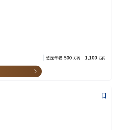
化が根付いており、互いに尊敬し合いながら切磋琢磨できる環境で
自身の営業経験を活かしながら、より広い裁量と責任を持って活躍
深めていただきます。その後も、一人ひとりの経験やスキルに応じ
っており、安心して業務に取り組みながら、専門性と実践力を高めて
on1では、上司との対話を通じて目標設定やキャリアプランを明確
500
1,100
想定年収
万円
~
万円
への早期昇格も可能です。また、ジョブポスティング制度を活用す
それは、お客様の将来の課題を解決し、より良い商品やサービスを提
を実現するための協業（チームワーク）を大切にする社員が集まってい
書類審査いたします