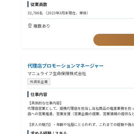
・銀行の融資事務や預為事務またはそれに準じた職務経験を有す
従業員数
■海外、国内留学制度
国内外の大学院へ最大2年間の留学を通じて、次世代のアフラッ
32,786名
（2023年3月末現在、単体）
複数あり
代理店プロモーションマネージャー
マニュライフ生命保険株式会社
外資系企業
仕事内容
【具体的な仕事内容】
代理店営業として、提携代理店を担当し当社商品の推進業務を担
店への営業推進、営業支援（営業企画の提案、営業情報の提供な
【求人の魅力】・年齢や社歴にとらわれず、これまでの経験や強
おり、組織としての柔軟性と包容力があります。・一人ひとりに
求める経験 / スキル