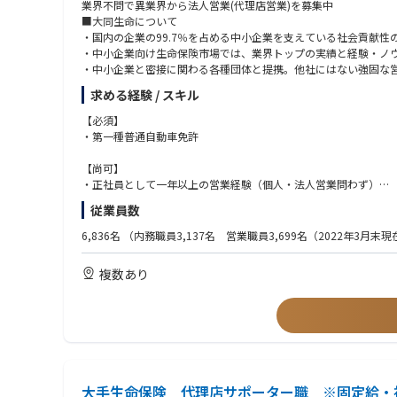
業界不問で異業界から法人営業(代理店営業)を募集中
■大同生命について
・国内の企業の99.7％を占める中小企業を支えている社会貢献性
・中小企業向け生命保険市場では、業界トップの実績と経験・ノ
・中小企業と密接に関わる各種団体と提携。他社にはない強固な
・企業経営のリスクや借入の観点からのコンサルティング提案
求める経験 / スキル
※飛び込みの営業はなし
※親戚や友人への勧誘は一切なし
【必須】
※業務に関わる交通費は全額会社で負担
・第一種普通自動車免許
※給与は固定給（歩合制ではありません）
【尚可】
①代理店営業担当
・正社員として一年以上の営業経験（個人・法人営業問わず）
・当社代理店※の経営・販売支援・育成・教育業務(顧客マーケッ
・金融機関での営業経験
従業員数
・チームでの協働（個人での目標設定はなし）
6,836名
（内務職員3,137名 営業職員3,699名（2022年3月末
②法人営業担当
・営業職員の育成・支援・管理・採用等、マネジメント業務全般
複数あり
※営業職員としての採用ではありません。
■特徴
エリア型での採用となり転勤は発生しません。
しかし、ご自身のキャリアで東京への就業でキャリアチェンジす
詳しくは下記キャリアパスの例をご参照ください。
大手生命保険 代理店サポーター職 ※固定給・