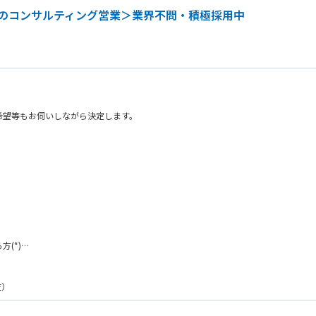
陸税理士共済営業部 富山推進課」※税理士代理店担当
のコンサルティング営業＞業界不問・積極採用中
企業保険支社 富山推進課」
税理士共済支社 西三河推進課」
支社 東三河推進課」
「東海税理士共済支社 浜松推進課」
ＴＫＣ企業保険支社 島田推進課」
理士推進支社」
希望等もお伺いしながら決定します。
企業保険支社」
４階「中部ＴＫＣ企業保険支社三岐ＴＫＣ営業部」
ＴＫＣ企業保険支社」
兵庫税理士推進支社」
ＴＫＣ企業保険支社 阪和ＴＫＣ営業部」
理士共済支社」
(*)
中国代理店営業部（岡山駐在）」
険支社山陰ＴＫＣ営業部」
企業保険支社 福山推進課」
と、系列企業を持たない個人代理店を中心にエリア戦略を実行する個人代理店営業、
険支社 徳山推進課」
在）
、マーケットの分析や、より効率的・効果的な販売方法の企画、資料の制作など多岐
Ｃ企業保険支社 徳島推進課」