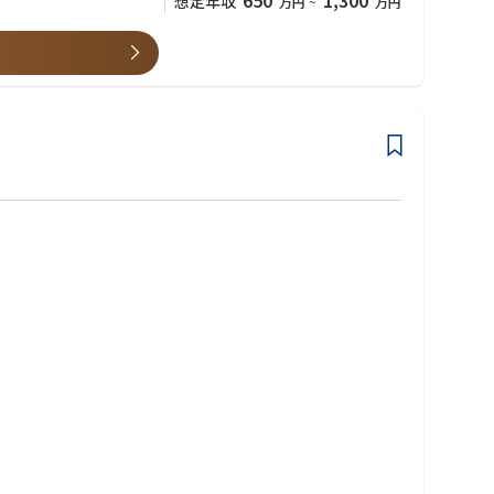
650
1,300
想定年収
万円
~
万円
に当たって、マーケット分析やより効率的・効果的な販売方法の企
０％にする」ことを目指して、禁煙を促進する取り組みを強化していま
円を上限として費用を援助します。
援します。