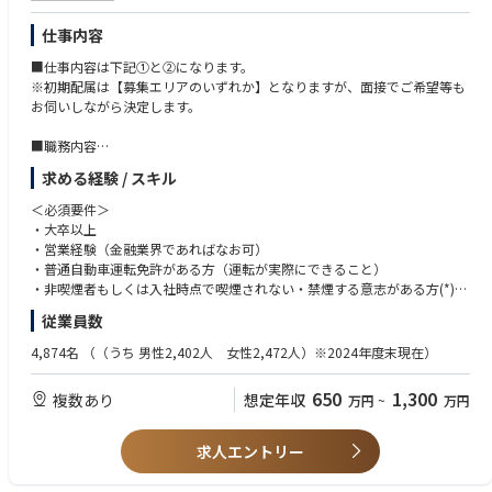
仕事内容
■仕事内容は下記①と②になります。
※初期配属は【募集エリアのいずれか】となりますが、面接でご希望等も
お伺いしながら決定します。
■職務内容
・業務計画等の策定、管理
求める経験 / スキル
・代理店の教育、指導、管理
・販売チャネルの開拓、開発
＜必須要件＞
・団体、お客様への対応
・大卒以上
・募集管理業務
・営業経験（金融業界であればなお可）
・担当代理店における個人情報管理の強化に関する対策の実施
・普通自動車運転免許がある方（運転が実際にできること）
・保険契約事務に関する各種業務
・非喫煙者もしくは入社時点で喫煙されない・禁煙する意志がある方(*)
従業員数
＝＝＝＝＝＝＝＝＝＝＝＝＝＝＝＝＝＝＝＝＝＝＝＝＝＝
＜歓迎要件＞
① 【個人・法人代理店営業】
以下いずれかの経験
4,874名
（（うち 男性2,402人 女性2,472人）※2024年度末現在）
代理店営業は、系列企業を持つ代理店を担当する法人代理店営業と、系列
・金融業界での実務経験
企業を持たない個人代理店を中心にエリア戦略を実行する個人代理店営
・法人営業の実務経験
650
1,300
複数あり
想定年収
万円
~
万円
業、金融機関等を担当する金融機関代理店営業に分けられます。いずれ
・生保業界/損保業界での代理店営業の経験
も、代理店を様々な側面からサポートしていきます。仕事内容は、マーケ
ットの分析や、より効率的・効果的な販売方法の企画、資料の制作など多
(*)当社は「『生きる』を創るリーディングカンパニー」として、そして何
求人エントリー
岐にわたります。
よりも社員の健康維持・増進のために、「2028年までに社員の喫煙率を
＝＝＝＝＝＝＝＝＝＝＝＝＝＝＝＝＝＝＝＝＝＝＝＝＝＝
０％にする」ことを目指して、禁煙を促進する取り組みを強化していま