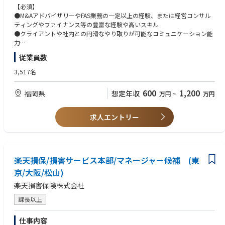
大手/上場企業、PEファンド等の買収ニーズの収集および発掘を通したデ
【必須】
ィール組成
●M&AアドバイザリーやFAS業務の一定以上の経験、または経営コンサル
ティングやファイナンス等の豊富な経験や高いスキル
・外部の金融機関やM&Aファームとの情報交換を活用したディール組成等
●クライアントや社内との円滑なやり取りが可能なコミュニケーション能
力
②ディールエクゼキューション
●クライアントやディール、チームへ責任感を持ち、誠実かつ粘り強く案
従業員数
・ディールプロセスマネジメント、交渉サポート/利害調整、バリュエー
件遂行可能なメンタリティ
ション、各種ドキュメンテーション、ストラクチャリング等
3,517名
【歓迎】
●財務・コーポレートファイナンス、法務、税務、経営等の知見
600
1,200
福岡県
想定年収
万円
~
万円
【本ポジションの魅力】
・銀行在籍となりますが、出向する形を取ることにより、M&Aプロフェッ
【求める人物像】
ショナルとして長期的なキャリア形成が可能
●クライアントへの価値提供に励むことで、クライアントからの信頼を得
求人エントリー
・地域におけるFFGの高いプレゼンス、FFGの広範な顧客基盤の下、顧客
ることができる方またはそれに向けた努力ができる方
および地域社会や経済への高い貢献意識を持つ方が当該実現しやすいフィ
●M＆A遂行において困難な局面に直面しても粘り強く問題解決を行いなが
ールド
ら案件遂行できる方またはその素養がある方
・自主性とチャレンジ意識を尊重し、メンバーの成長と働き甲斐を追求す
●未経験の領域に対しても成長やチャレンジ意欲を持って前向きに取り組
ることで組織成長を目指す企業文化
楽天損保/損害サービス本部/マネージャー候補 (東
むことでできる方
・世界的M&Aファームであるフーリハン・ローキーグループのHLサクセシ
京/大阪/松山)
ョン(旧GCAの事業承継型M&A部門、GCAが2021年のフーリハン・ローキ
楽天損害保険株式会社
ーにグループインしたことにより商号変更)と包括業務提携し、クロスボー
ダーや大型案件への取り組み体制が強化されたことで、チャレンジングな
課長以上
成長環境も提供可能
仕事内容