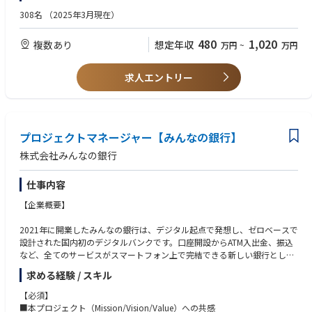
・特定の技術領域に縛られること無く、ビジネス課題の解決のために最適
存の銀行から飛び出したベンチャー、スタートアップ的な組織です。
308名
（2025年3月現在）
な技術を選定し、導入を推進することができます。
7割近くがキャリア採用メンバーで構成されており、デジタル領域のスペ
【推奨】
・変化の早い技術トレンドをキャッチアップし、実務を通じて常に新しい
シャリストも数多く在籍しています。
■REST/gRPCベースのマイクロサービス(サーバサイドアプリ)の開発経験
480
1,020
複数あり
想定年収
知識とスキルを習得できる環境です。
万円
~
万円
その一方で、バックグラウンドにFFG・福岡銀⾏がいることで、ベンチャ
■テストコードの実装経験
ー、スタートアップ的な組織でありながらも、経営等に対する不安を持つ
■機能要件/非機能要件に基づいたアプリケーション設計および各種チュ
▽開発環境
ことなく、新しい⾦融の模索にスピード感を持ってチャレンジすることに
ーニング（ミドルウェア含む）
求人エントリー
【OS】Windows／macOS
集中できる環境が整っています。
【データベース】（例）Spanner、BigQuery、MySQL(CloudSQL)
一緒に「次世代の銀行」づくりにチャレンジしてみませんか。
歓迎スキル／要件
【プロジェクト管理・情報共有ツール】JIRA、Confluence、Slack、Team
■アジャイル開発の実務経験
s、oVice
【概要】
■TDD（テスト駆動開発）、BDD（ビヘイビア駆動開発）といった開発手
【その他】GitLab、Google Cloud
■ビジネスの変化の速さに対応していくためにシステム内製化によるDev
プロジェクトマネージャー【みんなの銀行】
法の実務経験
Opsを推進しており、開発チームのアプリケーション開発エンジニアを募
■ペアプログラミング、モブプログラミングの経験
株式会社みんなの銀行
集しております。
■テストの自動化に関する実務経験
■このチームではアジャイル開発、テスト自動化やTDD（テスト駆動開
■CIパイプラインの設計、構築の実務経験
仕事内容
発）、ペアプログラミングなどに力を入れています。古い手法や固定観念
■新たな技術や開発手法をキャッチアップして挑戦する方
にとらわれず、新しい手法や技術に積極的に挑戦していける人、チームワ
【企業概要】
ークやチームの生産性を考えてくれる人を歓迎します。
将来的にはテックリードとしてチームの中心で活躍していただきます。
2021年に開業したみんなの銀行は、デジタル起点で発想し、ゼロベースで
※雇用主は「株式会社みんなの銀行」です。
設計された国内初のデジタルバンクです。口座開設からATM入出金、振込
みんなの銀行もしくはゼロバンク・デザインファクトリーに出向し、勤務
など、全てのサービスがスマートフォン上で完結できる新しい銀行とし
していただきます。
て、私たちは、お金との関係をもっと自分らしくシンプルに、そしてフレ
求める経験 / スキル
ンドリーにするために、新しい銀行のカタチを「みんな」で創りたいと考
・銀行業界では先進的なマイクロサービスアーキテクチャーを採用したシ
えています。
【必須】
ステム開発に携わっていただけます
■本プロジェクト（Mission/Vision/Value）への共感
・社会性の高いシステムの設計・開発・運用の経験を積んでいただけます