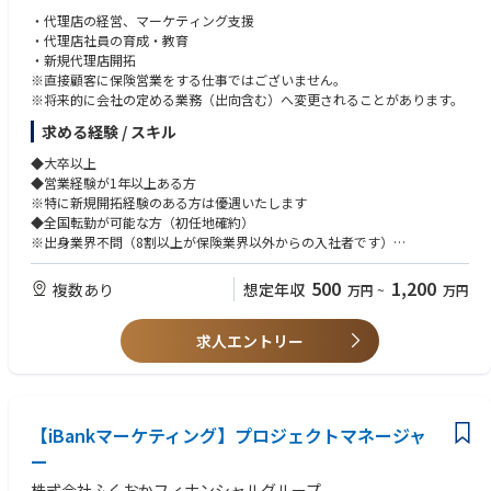
組織の構成（人数、中途比率など）
ル３階「東日本税理士推進支社」
・代理店の経営、マーケティング支援
・人数：18 人（2026 年4 月1 日現在）
宇都宮市大通４－１－１８ 宇都宮大同生命ビル４階「東日本税理士推進
・代理店社員の育成・教育
・中途比率：50%以上
支社北関東信越税理士推進営業部 宇都宮推進課」
・新規代理店開拓
※直接顧客に保険営業をする仕事ではございません。
【北陸地区(金沢、富山)】
※将来的に会社の定める業務（出向含む）へ変更されることがあります。
金沢市南町４番６０号 金沢大同生命ビル９階「金沢支社北陸税理士共済
営業部 金沢推進課」※税理士代理店担当
求める経験 / スキル
富山市本町９－１０ ＹＳＧ富山センタービル５階「金沢支社北陸税理士
共済営業部 富山推進課」※税理士代理店担当
◆大卒以上
富山市本町９－１０ ＹＳＧ富山センタービル５階「北陸ＴＫＣ企業保険
◆営業経験が1年以上ある方
支社 富山推進課」
※特に新規開拓経験のある方は優遇いたします
◆全国転勤が可能な方（初任地確約）
【東海地区】
※出身業界不問（8割以上が保険業界以外からの入社者です）
岡崎市明大寺町字菩提円１３－２ 大同生命岡崎ビル２階「東海税理士共
※運転免許必須
済支社 西三河推進課」
500
1,200
複数あり
想定年収
万円
~
万円
豊橋市白河町６１ タ－ミナル・プラザ４階「東海税理士共済支社 東三
河推進課」
求人エントリー
静岡県浜松市中央区元城町２１６－１８ 浜松大同生命ビル８階「東海税
理士共済支社 浜松推進課」
静岡県静岡市葵区黒金町５９－６ 大同生命静岡ビル４階「静岡ＴＫＣ企
業保険支社 島田推進課」
名古屋市千種区覚王山通８－１４ 税理士会ビル５階「名古屋税理士推進
【iBankマーケティング】プロジェクトマネージャ
支社」
ー
静岡市葵区黒金町５９－６ 大同生命静岡ビル４階「静岡ＴＫＣ企業保険
支社」
株式会社ふくおかフィナンシャルグループ