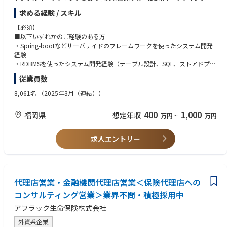
式会社」でエンジニアを募集しています。
求める経験 / スキル
■現在、「Wallet+」は全国11行の地方銀行（※2025年12月時点）に導入
いただいており、300万ダウンロードを突破しました。
【必須】
今後も導入銀行、アプリユーザーの拡大を見込んでおり、ユーザー体験の
■以下いずれかのご経験のある方
最大化を実現するため機能拡充を目指しています。
・Spring-bootなどサーバサイドのフレームワークを使ったシステム開発
■そこで、開発組織を強化するためバックエンドエンジニアを募集してい
経験
ます。
・RDBMSを使ったシステム開発経験（テーブル設計、SQL、ストアドプロ
※同社ではグループ採用を行っており、本ポジションは採用後に「iBank
シージャなどの経験）
従業員数
マーケティング株式会社」へ出向いただきます。
【歓迎スキル／要件】
8,061名
（2025年3月（連結））
【業務内容】
■AWSなどのクラウド上のアプリケーション開発経験
■金融アプリ（自社開発）の新規機能追加/既存機能改修/バックログなど
■性能などのパフォーマンス最適化経験
400
1,000
福岡県
想定年収
万円
~
万円
におけるサーバサイドプログラムの開発
■BtoCアプリケーションの開発・運用経験
■企画部門やシステム連携先等とコミュニケーションを取りながら最適な
■銀行業界の知識・経験
機能仕様を策定
■デジタルマーケティングに関する知識・経験
求人エントリー
■最新技術への好奇心/キャッチアップ能力
【開発環境】
■OS：Windows／macOS
■開発言語：Java, PL/SQL
■フレームワーク：Spring Boot
代理店営業・金融機関代理店営業＜保険代理店への
■インフラ/クラウド：AWS
コンサルティング営業＞業界不問・積極採用中
■プロジェクト管理・情報共有ツール：Teams, Backlog, Slack
アフラック生命保険株式会社
■その他：Docker, Git, Bruno
外資系企業