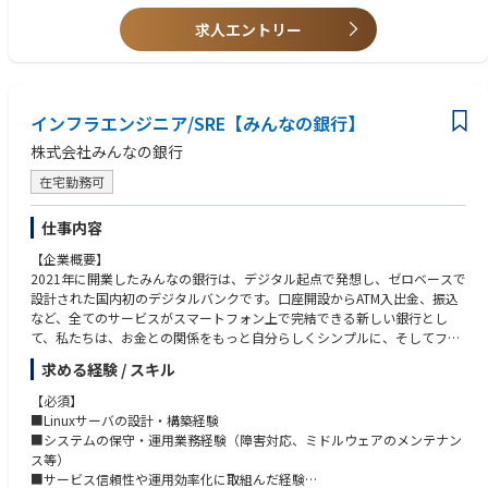
ー、スタートアップ的な組織でありながらも、経営等に対する不安を持つ
ことなく、新しい⾦融の模索にスピード感を持ってチャレンジすることに
求人エントリー
集中できる環境が整っています。
一緒に「次世代の銀行」づくりにチャレンジしてみませんか。
■ビジネスの変化の速さに対応していくためにシステム内製化を推進して
おり、DevOps領域の内製化を加速させるエンジニアを募集しておりま
インフラエンジニア/SRE【みんなの銀行】
す。
株式会社みんなの銀行
■よりよい開発者体験を提供するためにクイックなリリースが可能なCI/C
D基盤の新規開発を行っています。アプリケーション開発・インフラの垣
在宅勤務可
根を飛び越え両方の領域で活躍したい人を歓迎します。
※雇用主は「株式会社みんなの銀行」です。
仕事内容
みんなの銀行もしくはゼロバンク・デザインファクトリーに出向し、勤務
していただきます。
【企業概要】
2021年に開業したみんなの銀行は、デジタル起点で発想し、ゼロベースで
【業務内容】
設計された国内初のデジタルバンクです。口座開設からATM入出金、振込
■開発からリリースまでの間で滞る問題を解決し、高速かつ安定したアプ
など、全てのサービスがスマートフォン上で完結できる新しい銀行とし
リケーションのリリースを実現するために開発・運用をより良くしていく
て、私たちは、お金との関係をもっと自分らしくシンプルに、そしてフレ
領域です
ンドリーにするために、新しい銀行のカタチを「みんな」で創りたいと考
求める経験 / スキル
■アプリケーション、インフラ(GCP)のCI/CD pipelineの新規構築（ツール
えています。
選定、pipeline実装、各種検証）
【必須】
みんなの銀行が目指しているのは、銀行の「Re-Design（再デザイン）」
■Linuxサーバの設計・構築経験
と「Re-Define（再定義）」。
■システムの保守・運用業務経験（障害対応、ミドルウェアのメンテナン
商品・サービス、システム、業務プロセス等すべてをゼロベースから設
ス等）
計・構築することで、全く新しい価値を提供できる次世代の銀行づくりを
■サービス信頼性や運用効率化に取組んだ経験