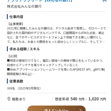
ています。
■ITリスク管理・IT監査の関連資格保有（IPA/ベンダ系）
株式会社みんなの銀行
■みんなの銀行では、世の中の変化に素早く対応できるよう、アジャイル
■応用情報技術者、高度情報技術者等のIT資格を有している、もしくは今
開発を採用し、スピードと品質を両立させるとともに、システム基盤にク
後の取得意欲がある方
仕事内容
ラウドを中心に採用しています。
■最新の開発手法や基盤を採用する中で、スピード感を落とさずに銀行と
【企業概要】
してのITリスクマネジメントの各種施策を企画・推進できる方を歓迎しま
2021年に開業したみんなの銀行は、デジタル起点で発想し、ゼロベースで
す。
設計された国内初のデジタルバンクです。口座開設からATM入出金、振込
など、全てのサービスがスマートフォン上で完結できる新しい銀行とし
※雇用主は「株式会社みんなの銀行」です。
て、私たちは、お金との関係をもっと自分らしくシンプルに、そしてフレ
みんなの銀行もしくはゼロバンク・デザインファクトリーに出向し、勤務
ンドリーにするために、新しい銀行のカタチを「みんな」で創りたいと考
していただきます。
求める経験 / スキル
えています。
【必須】
【業務内容】
みんなの銀行が目指しているのは、銀行の「Re-Design（再デザイン）」
■特定の領域だけでなく、幅広い領域への興味や関心をもっているかつ、
クラウドネイティブ、アジャイル開発を支えるITリスクマネジメント領域
と「Re-Define（再定義）」。
日頃からアンテナを張りキャッチアップしていること
において、以下の業務を担っていただきます。
商品・サービス、システム、業務プロセス等すべてをゼロベースから設
■Webアプリケーションフレームワークを用いたAPI(REST API、gRPC等)
■スピーディな開発・デプロイを妨げないITリスクマネジメントの実現
計・構築することで、全く新しい価値を提供できる次世代の銀行づくりを
開発経験(5年以上)
（システムのリリースや障害リスクに係るルール・体制改善の企画、推進
目指します。
■データベース(RDBMS)を利用したシステムの設計・開発・運用保守経験
やインシデント対応時の全体リード）
従業員数
銀行というと堅い職場を想像されるかもしれませんが、みんなの銀行は既
■大規模システムの開発・運用経験
■クラウド、アジャイル開発に相応しいシステムリスク評価・管理の実
存の銀行から飛び出したベンチャー、スタートアップ的な組織です。
■開発チームを支援や技術選定に関わる説明のための説明力・コミュニケ
施、およびその改善の検討・企画
308名
（2025年3月現在）
7割近くがキャリア採用メンバーで構成されており、デジタル領域のスペ
ーション力
シャリストも数多く在籍しています。
540
1,020
複数あり
想定年収
万円
~
万円
その一方で、バックグラウンドにFFG・福岡銀⾏がいることで、ベンチャ
【歓迎スキル／要件】
ー、スタートアップ的な組織でありながらも、経営等に対する不安を持つ
■金融システム(特に勘定系・決済系)の開発・運用経験
ことなく、新しい⾦融の模索にスピード感を持ってチャレンジすることに
■マイクロサービスアーキテクチャ、DDD(Domain-Driven Design)やClean
求人エントリー