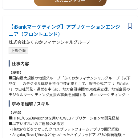
求人エントリー
【九州地区(北九州、沖縄)】
クトプランニングの実施
【歓迎スキル／要件】
沖縄県那覇市前島３－１－１５ 大同生命那覇ビル３階「九州ＴＫＣ企業
■モバイルアプリ開発に関する基礎知識と案件のマネジメント経験
保険支社 沖縄推進課」
■アプリ開発自社内製化の推進
■大規模かつマルチベンダによるシステム開発案件のマネジメント経験
熊本県熊本市中央区中央街３－８ 熊本大同生命ビル３階「南九州税理士
・内製化拡大戦略の立案
■BtoCアプリケーションの開発・運用経験
推進支社」
・内製化チームのリソースコントロートおよび案件のプロジェクトマネ
【iBankマーケティング】アプリケーションエンジ
■デジタルマーケティングに関する知識・経験
福岡県北九州市小倉北区鍛冶町１－１０－１０ 大同生命北九州ビル５階
ジメント
■最新技術への好奇心/キャッチアップ能力
ニア（フロントエンド）
「九州代理店支社 北九州代理店推進課」
・開発プロセスの改善（テスト自動化、セキュアコーディング、DevOP
長崎県長崎市桜町５－３ 大同生命長崎ビル５階「九州北部税理士推進支
株式会社ふくおかフィナンシャルグループ
Sツール導入等）
社 長崎推進課」
上場企業
大分県大分市城崎町１－３－３１ ＡＩＧ大分ビル２階「南九州税理士推
進支社 大分推進課」
仕事内容
福岡市中央区西中洲１２－３３ 福岡大同生命ビル５階「九州ＴＫＣ企業
保険支社」
【概要】
■国内最大規模の地銀グループ「ふくおかフィナンシャルグループ（以下
※エリアのため将来的に、一定地域内において転居を伴わない勤務地の変
FFG）」のデジタル戦略を担う中核企業として、銀行公式アプリ『Wallet
更の可能性がございます※
+』の自社開発・運営を中心に、地方金融機関のDX推進支援、地域企業の
デジタルマーケティング支援の事業を展開する「iBankマーケティング株
■キャリアパス
式会社」でエンジニアを募集しています。
・モデルケース（地域型）
求める経験 / スキル
■現在、「Wallet+」は全国１１行の地方銀行（※2025年12月時点）に導
１年目 約５２０万円 営業スタッフ 税理士代理店へのサポート営
入いただいており、300万ダウンロードを突破しました。
【必須】
業
今後も導入銀行、アプリユーザーの拡大を見込んでおり、ユーザー体験の
■HTML/CSS/Javascriptを用いたWEBアプリケーションの開発経験
５年目 約６３０万円 営業スタッフ（昇格） 税理士代理店へのサ
最大化を実現するため機能拡充を目指しています。
■以下いずれかのご経験のある方
ポート営業
■そこで、開発組織を強化するためフロントエンドエンジニアを募集して
・Flutterなどをつかったクロスプラットフォームアプリの開発経験
８年目 約８００万円 本社管理職 本社営業企画（チャレンジキャ
います。
・Angular/React/Vueなどをつかったハイブリッドアプリの開発経験
リア制度利用、本社希望する場合）