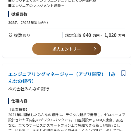
■クラウド上でのインフラエンジニアとしての開発経験
商品・サービス、システム、業務プロセス等すべてをゼロベースから設
■エンジニアのマネジメント経験
計・構築することで、全く新しい価値を提供できる次世代の銀行づくりを
■プロジェクトマネジメント経験
従業員数
目指します。
■複数のステークホルダーとの調整経験
銀行というと堅い職場を想像されるかもしれませんが、みんなの銀行は既
308名
（2025年3月現在）
存の銀行から飛び出したベンチャー、スタートアップ的な組織です。
【歓迎】
7割近くがキャリア採用メンバーで構成されており、デジタル領域のスペ
■エンジニアの採用業務経験（書類選考、面接、ダイレクトリクルーティ
840
1,020
複数あり
想定年収
万円
~
万円
シャリストも数多く在籍しています。
ング等）
その一方で、バックグラウンドにFFG・福岡銀⾏がいることで、ベンチャ
ー、スタートアップ的な組織でありながらも、経営等に対する不安を持つ
求人エントリー
ことなく、新しい⾦融の模索にスピード感を持ってチャレンジすることに
集中できる環境が整っています。
一緒に「次世代の銀行」づくりにチャレンジしてみませんか。
■ビジネスの変化の速さに対応していくためにシステム内製化を推進して
エンジニアリングマネージャー（アプリ開発）【み
おり、その開発を支えるインフラエンジニアを牽引していただける組織マ
んなの銀行】
ネジメントに関わる管理者を募集しております。
株式会社みんなの銀行
■みんなの銀行／ゼロバンク・デザインファクトリーのプロダクトの継続
的な成長のために安定したインフラの提供、信頼性や可用性の向上、運用
の自動化・効率化に取り組んでいます。
仕事内容
■インフラエンジニアが伸び伸びと仕事をできるよう、古い手法や固定観
【企業概要】
念にとらわれず、新しい手法や技術に積極的に取り入れた組織推進を歓迎
2021年に開業したみんなの銀行は、デジタル起点で発想し、ゼロベースで
します。
設計された国内初のデジタルバンクです。口座開設からATM入出金、振込
※雇用主は「株式会社みんなの銀行」です。
など、全てのサービスがスマートフォン上で完結できる新しい銀行とし
みんなの銀行もしくはゼロバンク・デザインファクトリーに出向し、勤務
て、私たちは、お金との関係をもっと自分らしくシンプルに、そしてフレ
していただきます。