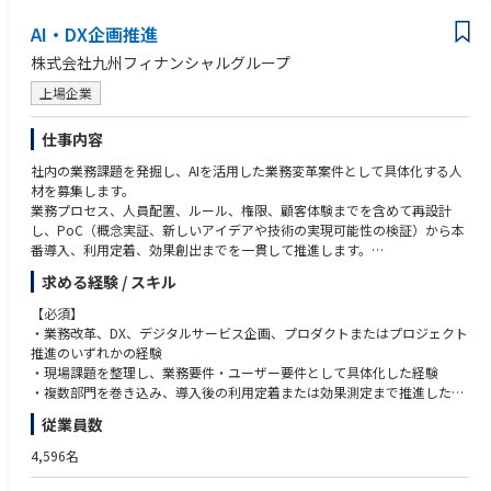
AI・DX企画推進
株式会社九州フィナンシャルグループ
上場企業
仕事内容
社内の業務課題を発掘し、AIを活用した業務変革案件として具体化する人
材を募集します。
業務プロセス、人員配置、ルール、権限、顧客体験までを含めて再設計
し、PoC（概念実証、新しいアイデアや技術の実現可能性の検証）から本
番導入、利用定着、効果創出までを一貫して推進します。
求める経験 / スキル
【具体的には】
・生成AI・デジタル技術を活用した企画・実行
【必須】
・全部門・グループ横断の課題整理
・業務改革、DX、デジタルサービス企画、プロダクトまたはプロジェクト
・業務要件・ユーザー要件の整理
推進のいずれかの経験
・PoC、本番導入、利用拡大までのプロジェクト・プロダクト管理
・現場課題を整理し、業務要件・ユーザー要件として具体化した経験
・研修企画・実施、利用定着、チェンジマネジメント
・複数部門を巻き込み、導入後の利用定着または効果測定まで推進した経
験
従業員数
【歓迎】
4,596名
・生成AI、RAG （検索拡張生成）、AIエージェントを活用した業務改善経
験