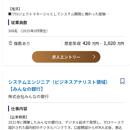
みんなの銀行が目指しているのは、銀行の「Re-Design（再デザイン）」
と「Re-Define（再定義）」。
【推奨】
【業務内容】
商品・サービス、システム、業務プロセス等すべてをゼロベースから設
■プロジェクトマネージャとしてシステム開発に携わった経験
■アーキテクト（テックリード）と共にアプリケーションの設計と開発を
計・構築することで、全く新しい価値を提供できる次世代の銀行づくりを
担っていただきます
従業員数
目指します。
【歓迎スキル／要件】
■テストコードの実装を担っていただきます（単体テスト、結合テスト、
銀行というと堅い職場を想像されるかもしれませんが、みんなの銀行は既
■銀行業務/システムに係る知識（勘定系/情報系などの一部を単独でシス
システムテスト、画面 I／Oテスト、負荷テストを自動化）
308名
（2025年3月現在）
存の銀行から飛び出したベンチャー、スタートアップ的な組織です。
テムデザインが可能な程度）
■品質向上のためのTDD（テスト駆動開発）やリファクタリングをお任せ
7割近くがキャリア採用メンバーで構成されており、デジタル領域のスペ
■銀行システム開発プロジェクトのプロジェクトマネジメント経験
いたします
420
1,020
複数あり
想定年収
万円
~
万円
シャリストも数多く在籍しています。
■コードレビューやペアプログラミングなどによるメンバーの指導をいた
その一方で、バックグラウンドにFFG・福岡銀⾏がいることで、ベンチャ
だきます（スキルに応じて担当。経験の浅い技術については開発チームメ
ー、スタートアップ的な組織でありながらも、経営等に対する不安を持つ
ンバーから指導を受けることができる）
求人エントリー
ことなく、新しい⾦融の模索にスピード感を持ってチャレンジすることに
集中できる環境が整っています。
■開発環境
一緒に「次世代の銀行」づくりにチャレンジしてみませんか。
【OS】Windows、macOS
【言語】Java、Go、Kotlin
【概要】
システムエンジニア（ビジネスアナリスト領域）
【フレームワーク】Spring Boot、Spring Batch、Apache Beam、Spock
■ビジネスの変化の速さに対応していくためにBiz/Sysを橋渡しし、シス
(Groovy)
【みんなの銀行】
テム開発を十分な品質を担保しながら推進するためにプロジェクトマネー
【データベース】Spanner、BigQuery、MySQL
株式会社みんなの銀行
ジャーを募集しております。
【プロジェクト管理・情報共有ツール】JIRA、Confluence、Slack
■古い手法や固定観念にとらわれず、新しい手法に積極的に挑戦していけ
【その他】GCP、IntelliJ
る人、プロジェクト全体の生産性を考えてくれる人を歓迎します。
仕事内容
■開発グループ
【企業概要】
※雇用主は「株式会社みんなの銀行」です。
【所属人数】17人
2021年に開業したみんなの銀行は、デジタル起点で発想し、ゼロベースで
みんなの銀行もしくはゼロバンク・デザインファクトリーに出向し、勤務
【年齢層】22歳～45歳
設計された国内初のデジタルバンクです。口座開設からATM入出金、振込
していただきます。