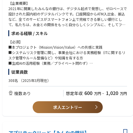
【企業概要】
・Backend
2021年に開業したみんなの銀行は、デジタル起点で発想し、ゼロベースで
にてそれぞれ募集しております。
設計された国内初のデジタルバンクです。口座開設からATM入出金、振込
■古い手法や固定観念にとらわれず、新しい手法や技術に積極的に挑戦し
など、全てのサービスがスマートフォン上で完結できる新しい銀行とし
ていける人、チーム全体の生産性を考えてくれる人を歓迎します。
て、私たちは、お金との関係をもっと自分らしくシンプルに、そしてフレ
※雇用主は「株式会社みんなの銀行」です。
ンドリーにするために、新しい銀行のカタチを「みんな」で創りたいと考
みんなの銀行もしくはゼロバンク・デザインファクトリーに出向し、勤務
求める経験 / スキル
えています。
していただきます。
【必須】
みんなの銀行が目指しているのは、銀行の「Re-Design（再デザイン）」
■本プロジェクト（Mission/Vision/Value）への共感と実践
【業務内容】
と「Re-Define（再定義）」。
■システムリスク管理に関し、事業会社における実務経験（ITに関するリ
■エンジニアの採用、育成、目標設定、評価、フィードバック
商品・サービス、システム、業務プロセス等すべてをゼロベースから設
スク管理やルール整備など）や知識を有する方
■エンジニアメンバーの成果の最大化とキャリア成長の支援
計・構築することで、全く新しい価値を提供できる次世代の銀行づくりを
■生成AIの活用経験（業務／プライベート問わず）
■開発プロジェクトへのアサインと、遂行するために必要なコミュニケー
目指します。
ションの支援
従業員数
銀行というと堅い職場を想像されるかもしれませんが、みんなの銀行は既
【推奨】
■エンジニアリング組織としての課題解決や成長戦略の提案と実行
存の銀行から飛び出したベンチャー、スタートアップ的な組織です。
■ビジネスサイド（ユーザサイド）との調整業務の経験
308名
（2025年3月現在）
7割近くがキャリア採用メンバーで構成されており、デジタル領域のスペ
■社内ルール整備の経験
シャリストも数多く在籍しています。
■監査対応（内部/外部）に関連する業務の経験
600
1,020
複数あり
想定年収
万円
~
万円
その一方で、バックグラウンドにFFG・福岡銀⾏がいることで、ベンチャ
■経営層や当局等へのレポーティング業務の経験
ー、スタートアップ的な組織でありながらも、経営等に対する不安を持つ
※東京勤務を希望される方も、採用時に一定期間、福岡でのOJTを実施さ
ことなく、新しい⾦融の模索にスピード感を持ってチャレンジすることに
せていただく場合がございます。実施要否や期間は、スキルレベルや実務
求人エントリー
集中できる環境が整っています。
経験の状況に応じて決定いたします。
一緒に「次世代の銀行」づくりにチャレンジしてみませんか。
歓迎スキル／要件
【概要】
■銀行・証券（営業店経験のみでも可）、カード会社、もしくは金融SEの
■クラウドネイティブな銀行のITリスクマネジメントを担う人財を募集し
アプリテックリード【みんなの銀行】
経験