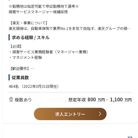
※勤務地は指定可能で申出勤務地で選考※
損害サービスマネージャー候補採用
【楽天・事業について】
楽天損保は、自動車保険で業界No.1を本気で目指す、楽天グループの損害
保険会社です。 楽天会員ID連携によるスムーズな手続き、楽天ポイントが
求める経験 / スキル
貯まる・使える保険料設計、AIを活用した事故対応など、楽天経済圏の強
みを最大限に活かした独自のサービスを展開しています。楽天グループの
【必須】
シナジーを最大限に活かし、共に挑戦し、新たな歴史を創る仲間を求めて
・損害サービス業務経験者（マネージャー業務）
います。
・マネジメント経験
【部署・サービスについて】
【歓迎要件】
自動車事故に遭われた契約者、相手方に対して保険金や賠償金をお支払い
・5年以上の損害サービス業務の経験があることが望ましい
従業員数
する損害サービス部門は、真心をこめた迅速で適正な保険金支払を行うこ
とがミッションです。
※入社後は2年以内にTOEIC800点取得必要となります
484名
（2022年3月31日現在）
損害サービス本部には、損害サービス第一部、第二部、損害サービス業務
社内では充実した英語研修制度あり
部の3つの部があります。
800
1,100
複数あり
想定年収
万円
~
万円
その中でも今回は、主に自動車保険を担当する損害サービス第二部の各セ
ンターへ配属となり、主に人身事案を担当いただく予定です。
求人エントリー
【募集背景】
個人用自動車保険「楽天自動車保険」の新規インターネット販売件数の好
調による、事故受付件数の増加に伴う人員体制の強化と楽天エコシステム
を活用した新たな自動車保険のサービスの形を創造していく人材を求めて