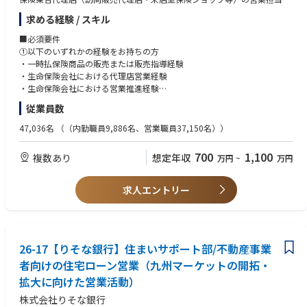
していただきます
として、主に以下業務を担っていただきます。
求める経験 / スキル
◆担当代理店への販売促進
■ Google Cloud上での新規サービス用基盤開発
◆担当代理店への教育支援
■必須要件
■新規ツールの導入
◆担当代理店への業務品質管理、コンプライアンス指導
①以下のいずれかの経験をお持ちの方
■既存システムの運用・保守、自動化による効率化
◆その他代理店への各種サポート
・一時払保険商品の販売または販売指導経験
■DevOps環境の構築
・生命保険会社における代理店営業経験
（変更の範囲）
・生命保険会社における営業推進経験
【技術スタック】
企画立案・折衝調整・コンサルティング・事務・管理等の業務全般
・OS： Linux
従業員数
②加えて以下の要件を満たす方
・基盤：Google cloud(GKE)
■リモート頻度
・普通自動車免許資格（ＡＴ可） ※業務上運転が必要な場合があるため
47,036名
（（内勤職員9,886名、営業職員37,150名））
・言語：Python
金融機関向け営業のため基本出社ですが、リモートワークも活用可
・データベース：Spanner、Cloud SQL
■歓迎要件
・プロジェクト管理・情報共有ツール：Slack、JIRA、Confluence
700
1,100
複数あり
想定年収
万円
~
万円
■そのほか働き方
・資格保有(FP技能士1級、CFP、事業承継アドバイザー、中小企業診断
・その他：Terraform、Spinnaker、Helm、GitLab
・代理店接点業務のため、原則9時～17時の勤務としています
士、社会保険労務士など)
・国内における出張の可能性あり
求人エントリー
■キャリアパス
まずは生保プロ代理店・ショップ代理店に対する営業推進や、代理店本部
対応を中心に対応いただきます。
将来的には、生保プロ代理店・ショップ代理店の経験を活かし、営業推進
26-17【りそな銀行】住まいサポート部/不動産事業
策の企画やソリシター育成のほか、金融機関等を担当いただく可能性がご
者向けの住宅ローン営業（九州マーケットの開拓・
ざいます。
拡大に向けた営業活動）
株式会社りそな銀行