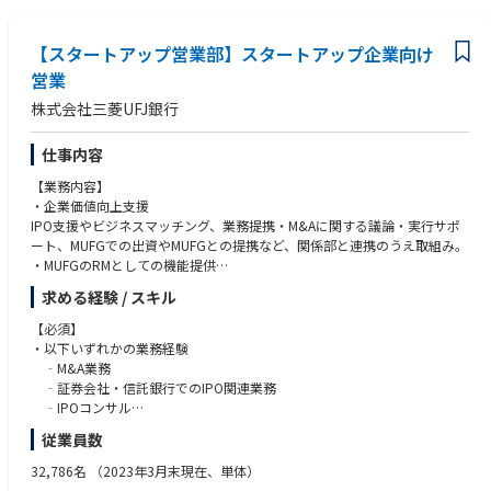
② 【金融機関代理店営業】
す。上記背景より入社時点で非喫煙者であることを募集要項に記載してい
銀行をはじめとした金融機関代理店を担当します。
ます。
金融機関代理店に対する推進策の立案・提案や、研修および支店フォロー
【スタートアップ営業部】スタートアップ企業向け
を行う、または行う人員の管理・指導などを行います。推進策の立案・提
営業
案に当たって、マーケット分析やより効率的・効果的な販売方法の企画、
株式会社三菱UFJ銀行
資料の制作を行うなど、業務は多岐にわたります。
＝＝＝＝＝＝＝＝＝＝＝＝＝＝＝＝＝＝＝＝＝＝＝＝＝＝
仕事内容
【人材マネジメント制度改革について】
【業務内容】
2024年をゴールとした中期経営戦略を策定し、5つの戦略を実行すること
・企業価値向上支援
で「生きる」を作るリーディングカンパニーへの飛躍を目指します。
IPO支援やビジネスマッチング、業務提携・M&Aに関する議論・実行サポ
＜5つの戦略＞
ート、MUFGでの出資やMUFGとの提携など、関係部と連携のうえ取組み。
1、多様な人財の力を引き出す人材マネジメント
・MUFGのRMとしての機能提供
2、「生きる」を作るエコシステム戦略
お客様のステージに応じ、貸出・決済等の銀行ソリューション、IPOに向
3、持続的成長に向けたファイナンス戦略
求める経験 / スキル
けた証券・信託・MUCAP等との連携、リース・保険等の機能提供に、取組
4、ステークホルダーへ新たな価値を提供するデジタルトランスフォーメ
み。出資検討のケースもあり。
ーションとアジャイル戦略
【必須】
5、積極的で機動的な業務執行を促進する今日子なガバナンスとERM戦略
・以下いずれかの業務経験
【MUFGのスタートアップ支援体制】
‐M&A業務
MUFGはスタートアップ企業の成長に寄り添い、グループの総合金融力を
その中でも更なるアフラックの成長の為には「人材が活躍する事」を重要
‐証券会社・信託銀行でのIPO関連業務
スタートアップ企業の皆さまにご活用頂けるよう、三菱ＵＦＪ信託銀行、
視しており、以下の様なスローガンを掲げております。
‐IPOコンサル
三菱ＵＦＪモルガン・スタンレー証券、三菱ＵＦＪキャピタルなど、グル
＜スローガン＞
‐VC・CVC・スタートアップ企業向融資、等の経験
従業員数
ープ各社と密接に協働し、スタートアップのビジネスをサポートしていま
「多様な人財が自律的に働き、強みを活かし、最大限に力を発揮しなが
‐商社など事業会社での投資業務経験
す
ら、主体的にキャリア構築できる環境を実現する」
‐スタートアップ企業での責任ある立場での経験（ファイナンス・IPO
32,786名
（2023年3月末現在、単体）
関連）