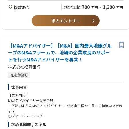
【業務の魅力】
＜具体的な取り組み＞
・その他、何らかのスタートアップ領域での業務経験
700
1,300
複数あり
想定年収
万円
~
万円
スタートアップ企業の成長加速化に向け、MUFGの大企業含む顧客網、グ
■AflacCafé
ループ会社を活用したダイナミックな提案が可能。個人としても、金融ノ
希望する自己啓発セミナーへの参加をはじめ、通信教育やビジネススクー
ウハウやオープンイノベーションに係る知見・ネットワークの拡充等のス
ルの受講料やセミナーや業務に関連する各種試験の受験料などを、年間5
求人エントリー
キルアップが期待できる。
万円を上限として費用を援助します。
■必須要件
・以下いずれかの業務経験
■キャリア開発計画書（CDP*）
‐M&A業務
意欲があり、希望する社員は、職務記述書をベースに「キャリア開発計画
‐証券会社・信託銀行でのIPO関連業務
書」を作成し、上司や会社は、社員の自律的なキャリア形成・能力開発を
【M&Aアドバイザー】【M&A】国内最大地銀グル
‐IPOコンサル
支援します。
‐VC・CVC・スタートアップ企業向融資、等の経験
ープのM&Aファームで、地場の企業成長のサポー
‐商社など事業会社での投資業務経験
トを行うM&Aアドバイザーを募集！
■海外、国内留学制度
‐スタートアップ企業での責任ある立場での経験（ファイナンス・IPO
国内外の大学院へ最大2年間の留学を通じて、次世代のアフラックの経営
関連）
株式会社福岡銀行
を担うための高度な能力を修得、その能力発揮を期待する制度です。
・その他、何らかのスタートアップ領域での業務経験
在宅勤務可
■歓迎要件
・銀行員としての経歴がある方
仕事内容
・年齢は30代前半までが望ましい
・海外進出支援の経験がある方
【業務内容】
・本領域に強い興味や問題意識を持たれている方
M&Aアドバイザリー業務全般
・次世代産業に関する知見を有する方
・下記のようなM&Aアドバイザリーに係る全工程を一貫して担当いただき
ます
①ディールソーシング
・FFG取引先を始めとした主に地域有力企業の事業承継・各種経営課題解
求める経験 / スキル
決・業界再編・カーブアウト・MBO等のニーズ、地域有力企業に加え全国