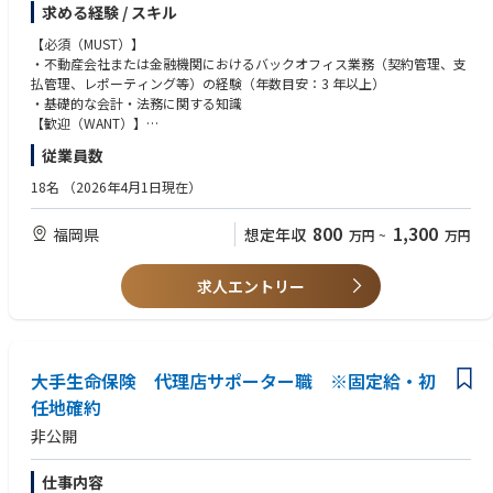
求める経験 / スキル
※ご面談時に、これまでのご経験を基に、配属をご提案いたします。
【北海道】
札幌市中央区北三条西３－１ 大同生命札幌ビル１２階「北海道ＴＫＣ企
【必須（MUST）】
■業務詳細
業保険支社」
・不動産会社または金融機関におけるバックオフィス業務（契約管理、支
・私募リートもしくは私募ファンドの期中運用業務全般（ＰＭレポート確
旭川市四条通１０－左７ アルファ旭川ビル２階「北海道ＴＫＣ企業保険
払管理、レポーティング等）の経験（年数目安：3 年以上）
認、ＡＭレポー
支社 道北推進課」
・基礎的な会計・法務に関する知識
ト作成、資金送金等のキャッシュデリバリー業務等）
【歓迎（WANT）】
・年度予算作成、物件パフォーマンスの集計業務等
【関信越地区】
・正確性および期限遵守を重視した業務遂行ができる方
従業員数
・工事関係における修繕計画等の予算管理業務
新潟県新潟市中央区上大川前通六番町１２１４－２ 大同生命新潟ビル３
・金融機関、会計事務所等におけるバックオフィス業務の経験
・取得・売却業務、その他付随する業務のサポート全般
階「東日本税理士推進支社北関東信越税理士推進営業部 新潟推進課」
・不動産管理システム（＠プロパティ等）の操作経験
18名
（2026年4月1日現在）
松本市本庄１－３－１０ 松本博労町ビル３階「長野ＴＫＣ企業保険支
・不動産アセットマネジメント事業の立ち上げに関心のある方
【ポジションの魅力（やりがい、得られる経験・スキル）】
社」
・AI・IT 技術を活用した不動産テック分野に関心のある方
800
1,300
福岡県
想定年収
万円
~
万円
・東証プライム上場の電力グループを母体とした安定した経営基盤のも
長野市南千歳１－１２－７ 新正和ビル５階「長野ＴＫＣ企業保険支社
＜下記、いずれかの資格をお持ちの方＞
と、安心感を持って不動産アセットマネジメント業務に取り組むことがで
長野推進課」
簿記2 級/宅地建物取引士/ARES 証券化マスター/不動産コンサルティング
きます。
諏訪市四賀赤沼１７３０－１ メイクイットビル２階「長野ＴＫＣ企業保
マスター/ビル
求人エントリー
・オフィス、レジデンス、物流、ホテルなど、複数のアセットタイプに触
険支社 諏訪推進課」
経営管理士/不動産鑑定士
れる機会があり、幅広い実務経験を積むことが可能です。
前橋市南町３－９－５ 大同生命前橋ビル４階「群馬ＴＫＣ企業保険支
※資格取得支援制度あり
・九州圏を中心に全国の案件に関わる中で、投資活動を通じた地域の活性
社」
化に間接的に貢献することができます。
水戸市桜川１－１－２５ 大同生命水戸ビル３階「茨城ＴＫＣ企業保険支
・事業収支の検討からスキーム構築まで、一連のプロセスに関わること
大手生命保険 代理店サポーター職 ※固定給・初
社 水戸推進課」
で、不動産と金融の両面における専門性を高めていくことができます。
神栖市大野原３丁目２－１０ パレスビルⅢ ２０２号室「茨城ＴＫＣ企
任地確約
・柔軟な働き方を尊重しており、長期的な視点でキャリア形成に取り組め
業保険支社 鹿島推進課」
非公開
る環境です。
長岡市今朝白１－８－１８ 長岡センタービル２階「新潟ＴＫＣ企業保険
支社 長岡推進課」
【組織構成】
埼玉県さいたま市大宮区桜木町４－３３３－１３ 大同生命さいたま大宮ビ
仕事内容