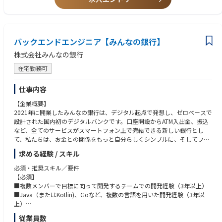
集中できる環境が整っています。
Architecture、イベント駆動等の設計・開発・運用経験
一緒に「次世代の銀行」づくりにチャレンジしてみませんか。
■Google Cloud等パブリッククラウドを利用したシステム設計・構築・
運用経験
【概要】
■大規模システムのパフォーマンステスト・チューニング経験
■銀行システム開発におけるアプリケーションアーキテクチャの設計、及
バックエンドエンジニア【みんなの銀行】
■長期間運用されているシステムの保守で継続的な改善に取り組んだ経験
び技術的な意思決定の支援・リードをしていただきます。
株式会社みんなの銀行
■関わる領域としては新規開発、保守・改善開発等すべての領域になりま
【求める人物像】
す。
・特定の領域に固執せず、常に新しい技術や知識を学び続ける探究心のあ
在宅勤務可
■システム全体のセキュリティ、品質、拡張性、保守性、開発スピードを
る方
向上させるための技術戦略の策定と推進を担っていただきます。
・ビジネス要件を理解し、それを技術的な解決策に落とし込むことができ
仕事内容
る方
【業務内容】
【企業概要】
・論理的な思考力と複雑な課題を整理・構造化し、説明する能力をお持ち
■新規サービス・機能のアーキテクチャ設計、技術選定、プロトタイピン
2021年に開業したみんなの銀行は、デジタル起点で発想し、ゼロベースで
の方
グ、開発チームへの支援
設計された国内初のデジタルバンクです。口座開設からATM入出金、振込
・開発チームやステークホルダーと円滑にコミュニケーションを取り、リ
■既存サービスの課題分析とリファクタリング案の提案・支援
など、全てのサービスがスマートフォン上で完結できる新しい銀行とし
ーダーシップを発揮できる方
■開発チームに対する高度な技術面での支援
て、私たちは、お金との関係をもっと自分らしくシンプルに、そしてフレ
・自ら技術的な課題を発見し、主体的に解決に向けてアクションを起こせ
■システム全体のパフォーマンス、セキュリティ、信頼性向上の技術的施
ンドリーにするために、新しい銀行のカタチを「みんな」で創りたいと考
る方
求める経験 / スキル
策の立案・実行
えています。
■横断的に利用されているフレームワークやライブラリのメンテナンス・
必須・推奨スキル／要件
機能拡張
みんなの銀行が目指しているのは、銀行の「Re-Design（再デザイン）」
【必須】
と「Re-Define（再定義）」。
■複数メンバーで目標に向って開発するチームでの開発経験（3年以上）
【仕事の魅力】
商品・サービス、システム、業務プロセス等すべてをゼロベースから設
■Java（またはKotlin)、Goなど、複数の言語を用いた開発経験（3年以
計・構築することで、全く新しい価値を提供できる次世代の銀行づくりを
上）
・システム全体を俯瞰し、大規模システムの全体像を理解したうえで自ら
目指します。
■Springなど、フレームワークを用いた開発経験（1年以上）
従業員数
の手でアーキテクチャを設計・改善していく経験を積むことができます。
銀行というと堅い職場を想像されるかもしれませんが、みんなの銀行は既
■本プロジェクト（Mission/Vision/Value）への共感