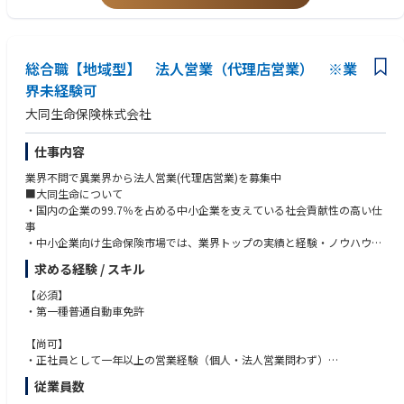
者のお客さまの住宅購入背景から購入に至るまでのプロセスに寄り添いな
がら、成約までフォローをしていただきます。
【組織構成】
総合職【地域型】 法人営業（代理店営業） ※業
九州ローンプラザ：全体15名（※社員12名、パートナー社員3名）
界未経験可
・営業6名・事務9名で、キャリア入社は5名です。20代から50代の方まで
大同生命保険株式会社
幅広い年齢層の方が活躍しています。
・女性社員も多く活躍している職場で、男性6名、女性9名です。
仕事内容
【当部で働く魅力】
業界不問で異業界から法人営業(代理店営業)を募集中
・住宅ローン残高No.1の当社にて、お客さまの一生に一度のライフイベン
■大同生命について
トである住宅購入へ金融面でサポートできるやりがいのある業務です。
・国内の企業の99.7％を占める中小企業を支えている社会貢献性の高い仕
・当社は従来から不動産事業者への住宅ローン営業に力を入れており、過
事
去から積み上げた不動産事業者との信頼関係の歴史がございます。現在も
・中小企業向け生命保険市場では、業界トップの実績と経験・ノウハウ
住宅ローン残高No.1であり、長期にわたりお客さまからのご支持をいただ
・中小企業と密接に関わる各種団体と提携。他社にはない強固な営業基盤
いております。
求める経験 / スキル
・企業経営のリスクや借入の観点からのコンサルティング提案
※飛び込みの営業はなし
【将来的なキャリアプラン】
【必須】
※親戚や友人への勧誘は一切なし
・ローンプラザ営業担当としてステップアップや、管理職や拠点長へのス
・第一種普通自動車免許
※業務に関わる交通費は全額会社で負担
テップアップのチャンスもございます。
※給与は固定給（歩合制ではありません）
【尚可】
【働き方】
・正社員として一年以上の営業経験（個人・法人営業問わず）
①代理店営業担当
・残業：月30時間程度(19時までに退社している社員が多いです）
・金融機関での営業経験
従業員数
・当社代理店※の経営・販売支援・育成・教育業務(顧客マーケットの分
・平日のほか、第2土曜日・第3土曜日に営業しているため、月に1回程度