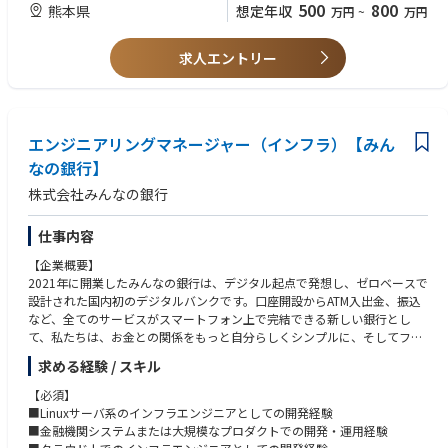
500
800
熊本県
想定年収
万円
~
万円
・アジャイル開発、デザイン思考、UX・サービスデザインの実務経験
・組織変革、人材育成、社内コミュニティ運営経験
・金融機関における業務改革またはシステム導入経験
求人エントリー
エンジニアリングマネージャー（インフラ）【みん
なの銀行】
株式会社みんなの銀行
仕事内容
【企業概要】
2021年に開業したみんなの銀行は、デジタル起点で発想し、ゼロベースで
設計された国内初のデジタルバンクです。口座開設からATM入出金、振込
など、全てのサービスがスマートフォン上で完結できる新しい銀行とし
て、私たちは、お金との関係をもっと自分らしくシンプルに、そしてフレ
ンドリーにするために、新しい銀行のカタチを「みんな」で創りたいと考
求める経験 / スキル
えています。
【必須】
【概要】
■Linuxサーバ系のインフラエンジニアとしての開発経験
みんなの銀行が目指しているのは、銀行の「Re-Design（再デザイン）」
■金融機関システムまたは大規模なプロダクトでの開発・運用経験
と「Re-Define（再定義）」。