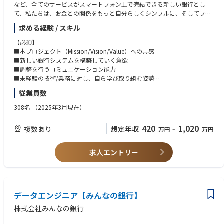
など、全てのサービスがスマートフォン上で完結できる新しい銀行とし
■キャリアプラン
て、私たちは、お金との関係をもっと自分らしくシンプルに、そしてフレ
【業務内容】
開発者から技術を力を磨いてテックリード、もしくはマネジメントスキル
ンドリーにするために、新しい銀行のカタチを「みんな」で創りたいと考
■ユーザー要求とビジネス要件の理解
を習得してエンジニアリングマネージャーにステップアップいただけます
求める経験 / スキル
えています。
■システム、デザイン、ビジネスをつなぎプロジェクトを成功へ導くこと
参考情報
■プロジェクト全体の進捗管理、推進、要件定義書の作成、各種計画書、
【必須】
基幹系システム・フロントランナー・サポートハブ資料：
みんなの銀行が目指しているのは、銀行の「Re-Design（再デザイン）」
報告書の作成
■本プロジェクト（Mission/Vision/Value）への共感
https://www.fsa.go.jp/news/r4/sonota/20230125/minanoginko.pdf
と「Re-Define（再定義）」。
■新しい銀行システムを構築していく意欲
商品・サービス、システム、業務プロセス等すべてをゼロベースから設
■調整を行うコミュニケーション能力
計・構築することで、全く新しい価値を提供できる次世代の銀行づくりを
■未経験の技術/業務に対し、自ら学び取り組む姿勢
目指します。
従業員数
銀行というと堅い職場を想像されるかもしれませんが、みんなの銀行は既
【推奨】
存の銀行から飛び出したベンチャー、スタートアップ的な組織です。
■システム設計（システム要件定義、基本設計）の実務経験３年以上
308名
（2025年3月現在）
7割近くがキャリア採用メンバーで構成されており、デジタル領域のスペ
シャリストも数多く在籍しています。
【歓迎】
420
1,020
複数あり
想定年収
万円
~
万円
その一方で、バックグラウンドにFFG・福岡銀⾏がいることで、ベンチャ
■銀行勘定系業務領域（預金、為替、融資、決済、仕訳、一括処理）の何
ー、スタートアップ的な組織でありながらも、経営等に対する不安を持つ
れかについてシステム/業務知識をもつこと
ことなく、新しい⾦融の模索にスピード感を持ってチャレンジすることに
■アジャイル開発の知識/実務経験
求人エントリー
集中できる環境が整っています。
■クラウド環境の知識/実務経験
一緒に「次世代の銀行」づくりにチャレンジしてみませんか。
■マイクロサービスアーキテクチャの知識/実務経験
【概要】
■ビジネスの変化の速さに対応していくためにビジネス部門/開発部門を
データエンジニア【みんなの銀行】
橋渡しし、真に価値のあるプロダクトを十分な品質を担保しながら開発す
株式会社みんなの銀行
るためにビジネスアナリスト（以降BA）を募集しております。
■BAは、ビジネス部門の実現したいことを聞き出しシステム要件への落と