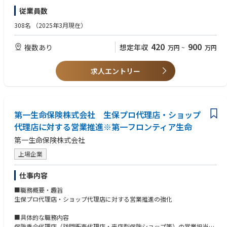
目指します。
従業員数
銀行というと堅い職場を想像されるかもしれませんが、みんなの銀行は既
【歓迎スキル】
存の銀行から飛び出したベンチャー、スタートアップ的な組織です。
■Terraform、Ansibleなどの Infrastructure as Code の知識
308名
（2025年3月現在）
7割近くがキャリア採用メンバーで構成されており、デジタル領域のスペ
■クラウド、コンテナに関する知識/経験
シャリストも数多く在籍しています。
■プロセス改善活動が習慣として実施できる姿勢
420
900
複数あり
想定年収
万円
~
万円
その一方で、バックグラウンドにFFG・福岡銀⾏がいることで、ベンチャ
■ミッションクリティカルな分野でのシステム業務経験
ー、スタートアップ的な組織でありながらも、経営等に対する不安を持つ
ことなく、新しい⾦融の模索にスピード感を持ってチャレンジすることに
求人エントリー
集中できる環境が整っています。
一緒に「次世代の銀行」づくりにチャレンジしてみませんか。
■ビジネスの変化の速さに対応していくためにシステムの内製化を推進し
ており、インフラエンジニアを募集しております。
第一生命保険株式会社 生保プロ代理店・ショップ
■当社インフラエンジニアは、ビジネス案件に関わるシステム設計、サー
代理店に対する営業推進※第一フロンティア生命
ビスを安定的に提供するための維持とした維持管理を主としています。ま
第一生命保険株式会社
た自動化などにも取り組んでおりそれぞれが改善意識を持ち活躍していま
す。
上場企業
■GCP、Azure、AWSなど主要クラウドやコンテナ技術のご経験者インフ
ラ基盤の実務経験が豊富な方を歓迎いたしますが、入社後に学習する機会
仕事内容
を設けておりますので、全ての技術に精通している必要はありません。
■経験に応じSRE、インフラアーキテクト、特定技術におけるスペシャリ
■職務概要・趣旨
ストなどとしてご本人の適正にあったポジションでのご活躍を期待してお
生保プロ代理店・ショップ代理店に対する営業推進の強化
ります。
※雇用主は「株式会社みんなの銀行」です。
■具体的な職務内容
みんなの銀行もしくはゼロバンク・デザインファクトリーに出向し、勤務
保険乗合代理店（訪問販売代理店・来店型保険ショップ等）の営業担当者