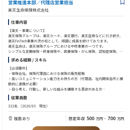
います。
営業推進本部／代理店営業担当
楽天生命保険株式会社
【業務内容】
自動車保険の人身・物損事故の損害調査、示談交渉・協定、保険金支払に
仕事内容
関する担当者業務をお任せいたします。
ご入社後に能力・実績に応じて、支払権限を有するチームリーダーとして
【楽天・事業について】
の業務をお任せする可能性もございます。
楽天保険グループは、楽天カード、楽天銀行、楽天証券などに引き続き、
楽天FinTech事業の次の柱として、順調に成長を続けております。
楽天生命は、楽天保険グループにおける中核事業の一つです。
シンプルな定期保険・終身保険や、医療保険・がん保険、認知症保険、若
【働く環境】
年層向けの総合安心保険、さらに住宅ローン向けの団体信用生命保険など
サービスセンター長、スーパーバイザー、リーダー、事案担当者により構
求める経験 / スキル
を販売しています。
成され、メンバーは20名程度です。
全国で展開する対面代理店チャネルや、楽天会員基盤を中心に幅広く展開
【必須要件】
新卒、中途採用多様な人員構成で、中途入社の方は損害サービス業務経験
するインターネットチャネルなど、幅広くご提案をしております。
・保険会社、保険代理店における保険の販売経験
者の方が多いです。
身近でありそうな生命保険会社として、また楽天グループの技術力を相談
・高いコミュニケーション能力をお持ちの方（代理店、社内関係各所と横
した先進的な生命保険会社として画期的な保険ソリューションを提供して
断的に連携が必要）
いきます。
・自ら考え、行動し、新しい仕組みを構築する意欲のある方
従業員数
【署について】
【歓迎要件】
全国に約4,200店の専属代理店があり、都道府県ごとに拠点を形成してお
・保険業界における代理店営業の経験
322名
（2020/03 現在）
ります。
・IFA、O2Oやデジタルマーケティングへの興味
エリア担当の代理店に生命保険だけでなく、損害保険・ペット保険の販売
・楽天グループのサービスに親しみがあり、活用方法を考えるのが得意な
500
700
複数あり
想定年収
万円
~
万円
サポートなどをお任せします。
方
営業経験やスキルを活かして代理店の販売サポートをして頂くお仕事で
・Excel（Vlookupやピボットなど、集計に必要な関数が問題なく使えるレ
す。