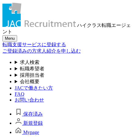
ハイクラス転職
エージェ
ント
Menu
転職支援サービスに登録する
ご登録済みの方
求人紹介を申し込む
求人検索
転職希望者
採用担当者
会社概要
JACで働きたい方
FAQ
お問い合わせ
保存済み
新規登録
Mypage