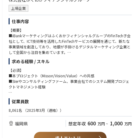
岐阜県岐阜市吉野町６－１６ 岐阜スカイウォールビルディング４階「中
部ＴＫＣ企業保険支社三岐ＴＫＣ営業部」
上場企業
浜松市中央区元城町２１６－１８ 浜松大同生命ビル３階「浜松ＴＫＣ企
業保険支社」
仕事内容
【近畿地区】
【概要】
兵庫県神戸市中央区栄町通１－２－７ 大同生命神戸ビル３階「兵庫税理
■iBankマーケティングはふくおかフィナンシャルグループのFinTech子会
士推進支社」
社として、ICT技術等を活用したFinTechサービスの展開を通じて、新たな
和歌山県和歌山市西汀丁３８ Ｒｅｇｕｌｕｓビル２階「南近畿ＴＫＣ企
事業領域を創造しており、地銀が手掛けるデジタルマーケティング企業と
業保険支社 阪和ＴＫＣ営業部」
して全国から注目を集めています。
■そのiBankマーケティングが開発運営する金融アプリ「Wallet+」のシス
求める経験 / スキル
【中国地区】
テム企画および新規開発案件のプロジェクトマネージャーを募集いたしま
広島市中区紙屋町１－２－２７ 大同生命広島ビル５階「中国税理士共済
す。
【必須】
支社」
■ビジネス部門や開発ベンダをとりまとめながら案件を推進するととも
■本プロジェクト（Misson/Vision/Value）への共感
岡山市北区蕃山町９－１９ 岡山大同生命ビル７階「広島支社 中国代理
に、内製化も並行して進めていますので、内製化案件のマネジメント機会
■SIerやコンサルティングファーム、事業会社でのシステム開発プロジェ
店営業部（岡山駐在）」
もあります。
クトマネジメント経験
鳥取県鳥取市富安２－１５９ 久本ビル４階「中国ＴＫＣ企業保険支社山
※ふくおかフィナンシャルグループもしくは福岡銀行にて採用後、iBank
陰ＴＫＣ営業部」
マーケティングに出向し、勤務していただきます。
【推奨】
従業員数
福山市霞町１－２－１１ 太陽生命福山ビル７階「中国西ＴＫＣ企業保険
■金融系アプリのシステム開発/運用に興味がある方
支社 福山推進課」
【業務内容】
■WEB系システム開発でのPM orリーダ経験
8,061名
（2025年3月（連結））
周南市本町１－３ 大同生命徳山ビル５階「中国西ＴＫＣ企業保険支社
■「Wallet+」の新規機能追加/既存機能改修/バックログなどにおけるシス
（2～3年以上、5～10名以上のプロジェクト経験／サブリーダクラスでも
徳山推進課」
テム企画およびプロジェクトマネージャー
可、モバイルアプリの経験があれば尚可）
600
1,000
福岡県
想定年収
万円
~
万円
徳島市八百屋町３－２６ ゲ－トウェイ徳島ビル４階「四国ＴＫＣ企業保
・企画部門や開発ベンダ、内製化チーム等をとりまとめながらプロジェ
■既存のやり方に固執せず、柔軟かつスピーディに対応できるマインドが
険支社 徳島推進課」
クトの推進
ある方
・システム的な機能/非機能の観点で案件内容の実現性検証やプロジェ