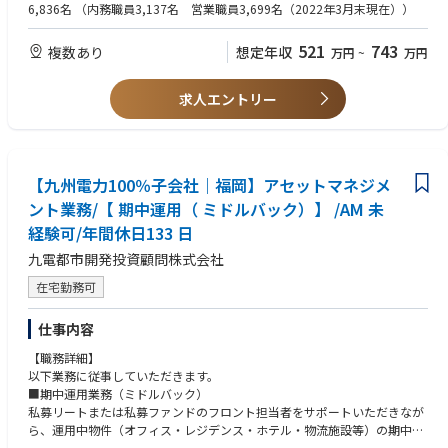
析/販促方法の提案/商品知識の提供等)を担当。※当社代理店：税理士代理
シフトで土曜出勤を組んでおり、平日にお休みを取得いただく運用をして
6,836名
（内務職員3,137名 営業職員3,699名（2022年3月末現在））
店、損保代理店、金融機関等
います。
・チームでの協働（個人での目標設定はなし）
・出張時には直行直帰とする等、営業活動に合わせて調整いただくことを
521
743
複数あり
想定年収
万円
~
万円
想定しております。出張時は当社の熊本支店・久留米支店・北九州支店と
②法人営業担当
連携しながら営業活動をしていただく可能性があります。
・営業職員の育成・支援・管理・採用等、マネジメント業務全般を担当。
求人エントリー
※営業職員としての採用ではありません。
■特徴
エリア型での採用となり転勤は発生しません。
しかし、ご自身のキャリアで東京への就業でキャリアチェンジすることも
【九州電力100％子会社｜福岡】アセットマネジメ
可能です。
ント業務/【 期中運用（ ミドルバック）】 /AM 未
詳しくは下記キャリアパスの例をご参照ください。
経験可/年間休日133 日
九電都市開発投資顧問株式会社
■配属について 下記エリアで転居を伴う転勤はなし ※各拠点募集中！
在宅勤務可
※各拠点で若干名採用です。
【首都圏】
仕事内容
東京都豊島区東池袋１－５－６ ビック池袋東口ビル８階「東京北ＴＫＣ
【職務詳細】
企業保険支社」
以下業務に従事していただきます。
東京都中央区日本橋小網町１７－１０ 日本橋小網町スクエアビル８階「東
■期中運用業務（ミドルバック）
京税理士推進支社」
私募リートまたは私募ファンドのフロント担当者をサポートいただきなが
千葉市中央区新宿２－５－３ 千葉大同生命ビル６階「千葉税理士推進支
ら、運用中物件（オフィス・レジデンス・ホテル・物流施設等）の期中運
社」
用（ミドルバック）全般をお任せします。