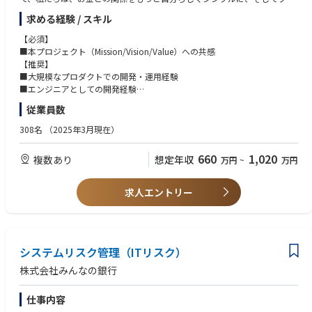
ンドリーにするために、新しい銀行のカタチを「みんな」で創りたいと考
求める経験 / スキル
えています。
【業務内容】
■組織に関わるメンバー管理全般
【必須】
【概要】
■エンジニアの採用、育成、目標設定、評価、フィードバック
■本プロジェクト（Mission/Vision/Value）への共感
みんなの銀行が目指しているのは、銀行の「Re-Design（再デザイン）」
■エンジニアメンバーの成果の最大化とキャリア成長の支援
【推奨】
と「Re-Define（再定義）」。
■開発プロジェクトへのアサインと、遂行するために必要なコミュニケー
■大規模なプロダクトでの開発・運用経験
商品・サービス、システム、業務プロセス等すべてをゼロベースから設
ションの支援
■エンジニアとしての開発経験
計・構築することで、全く新しい価値を提供できる次世代の銀行づくりを
■エンジニアリング組織としての課題解決や成長戦略の提案と実行
■エンジニアのマネジメント経験
従業員数
目指します。
■プロジェクトマネジメント経験
銀行というと堅い職場を想像されるかもしれませんが、みんなの銀行は既
■複数のステークホルダーとの調整経験
308名
（2025年3月現在）
存の銀行から飛び出したベンチャー、スタートアップ的な組織です。
7割近くがキャリア採用メンバーで構成されており、デジタル領域のスペ
【歓迎】
660
1,020
複数あり
想定年収
万円
~
万円
シャリストも数多く在籍しています。
■ エンジニアの採用業務経験（書類選考、面接、ダイレクトリクルーテ
その一方で、バックグラウンドにFFG・福岡銀⾏がいることで、ベンチャ
ィング等）
ー、スタートアップ的な組織でありながらも、経営等に対する不安を持つ
■ 国際化したチームのマネジメント経験
求人エントリー
ことなく、新しい⾦融の模索にスピード感を持ってチャレンジすることに
集中できる環境が整っています。
一緒に「次世代の銀行」づくりにチャレンジしてみませんか。
■ビジネスの変化の速さに対応していくためにシステム内製化を推進して
システムリスク管理（ITリスク）
おり、その開発を支えるエンジニアチームを牽引していただけるエンジニ
株式会社みんなの銀行
アリングマネージャーを募集しております。対象領域は
・Android
仕事内容
・iOS
・Frontend