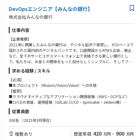
・iOS
・Frontend
DevOpsエンジニア【みんなの銀行】
・Backend
株式会社みんなの銀行
にてそれぞれ募集しております。
■古い手法や固定観念にとらわれず、新しい手法や技術に積極的に挑戦し
仕事内容
ていける人、チーム全体の生産性を考えてくれる人を歓迎します。
※雇用主は「株式会社みんなの銀行」です。
【企業概要】
みんなの銀行もしくはゼロバンク・デザインファクトリーに出向し、勤務
2021年に開業したみんなの銀行は、デジタル起点で発想し、ゼロベースで
していただきます
設計された国内初のデジタルバンクです。口座開設からATM入出金、振込
など、全てのサービスがスマートフォン上で完結できる新しい銀行とし
【業務内容】
て、私たちは、お金との関係をもっと自分らしくシンプルに、そしてフレ
■データ分析基盤の設計、実装、運用
ンドリーにするために、新しい銀行のカタチを「みんな」で創りたいと考
■データ連携処理の設計、実装、運用
求める経験 / スキル
えています。
■データの利活用推進
【必須】
みんなの銀行が目指しているのは、銀行の「Re-Design（再デザイン）」
■本プロジェクト（Mission/Vision/Value）への共感
と「Re-Define（再定義）」。
【推奨】
商品・サービス、システム、業務プロセス等すべてをゼロベースから設
■クラウドネイティブなアプリケーション開発経験（AWS・GCPなど）
計・構築することで、全く新しい価値を提供できる次世代の銀行づくりを
■CI/CDの実装、運用経験（GitLab CI/CD・Spinnaker・Jenkins等）
目指します。
■アプリケーションをAWS・GCPへのデプロイ経験
従業員数
銀行というと堅い職場を想像されるかもしれませんが、みんなの銀行は既
存の銀行から飛び出したベンチャー、スタートアップ的な組織です。
【歓迎】
308名
（2025年3月現在）
7割近くがキャリア採用メンバーで構成されており、デジタル領域のスペ
■構成管理ツール（Ansible/Terraform等）を活用したIaC実装、運用経験
シャリストも数多く在籍しています。
■プロセス改善活動が習慣として実施できる方
420
900
複数あり
想定年収
万円
~
万円
その一方で、バックグラウンドにFFG・福岡銀⾏がいることで、ベンチャ