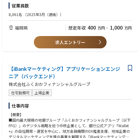
※同社ではグループ採用を行っており、本ポジションは採用後に「iBank
・Swift/Objective-C/Java/Kotlinなどをつかったネイティブアプリの開発
１３年目 約９６０万円 営業管理職
従業員数
マーケティング株式会社」へ出向いただきます。
経験
※入社時年齢２７歳／前職 他業界（未経験者）
※産休・育休取得推奨（取得率は男女100%）
8,061名
（2025年3月（連結））
【業務内容】
【歓迎スキル／要件】
「Wallet+」（自社開発）のフロントエンド開発
SI企業やITコンサルティングファーム、テック企業等における以下の経験
400
1,000
福岡県
想定年収
万円
~
万円
■新規機能追加/既存機能改修/バックログなどにおけるモバイルアプリの
■モバイルアプリのパフォーマンス最適化経験
設計・開発
■WEBアプリにおけるサーバサイド開発経験
■ユーザーからのフィードバックやデータ分析を基に、企画部門、デザイ
■BtoCアプリケーションの開発・運用経験
求人エントリー
ナー、バックエンドエンジニアとコミュニケーションを取りながら最適な
■銀行業界の知識・経験
UI仕様を策定
■デジタルマーケティングに関する知識・経験
■デザインシステムの標準コンポーネント策定を通じた開発効率化と品質
■最新技術への好奇心/キャッチアップ能力
向上
【iBankマーケティング】アプリケーションエンジ
【求める人物像】
【開発環境】
■本プロジェクト（Misson/Vision/Value）へ共感いただける方
ニア（バックエンド）
■OS：Windows／macOS
■既存のやり方に固執せず、柔軟かつスピーディに対応できるマインドが
株式会社ふくおかフィナンシャルグループ
■開発言語：Dart
ある方
■フレームワーク：flutter
在宅勤務可
上場企業
■インフラ/クラウド：AWS
■プロジェクト管理・情報共有ツール：Teams
仕事内容
■その他：figma,Node.js
【概要】
■国内最大規模の地銀グループ「ふくおかフィナンシャルグループ（以下
FFG）」のデジタル戦略を担う中核企業として、銀行公式アプリ『Wallet
+』の自社開発・運営を中心に、地方金融機関のDX推進支援、地域企業の
デジタルマーケティング支援の事業を展開する「iBankマーケティング株