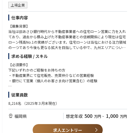
上場企業
仕事内容
【募集背景】
当社は旧あさひ銀行時代から不動産事業者への住宅ローン営業に力を入れ
ており、過去から積み上げた不動産事業者との信頼関係により現在は住宅
ローン残高No.1の実績がございます。住宅ローンは当社における注力領域
の一つであり今後も更なる拡大を目指している中で、九州エリアについて
もマーケットの開拓・拡大を目指して新たに増員募集いたします。
求める経験 / スキル
【業務内容】
【必須要件】
・不動産事業者（ハウスメーカー、流通業者、マンションデベロッパーな
下記いずれかのご経験をお持ちの方
ど）向けの住宅ローン営業推進に従事いただきます。
・不動産業界にて住宅販売、売買仲介などの営業経験
・九州エリア全体を営業エリアとして活動するため、週2～3日は熊本・久
・銀行にて営業（個人のお客さま向け営業含む）の経験
留米・北九州に営業活動のための出張となる場合があります。
・福岡周辺であれば既にお付き合いのある不動産事業者への営業がメイン
【歓迎要件】
従業員数
ですが、その他エリアについは新規先の開拓業務も一部発生する予定で
・住宅ローン業務に関する知識・経験
す。住宅ローンを紹介してくださる不動産営業の方の信頼を勝ち取り、不
・不動産業務に関する知識・経験
8,216名
（2025年３月末現在）
動産購入を検討してくださっているお客さまのご紹介、住宅ローンの申し
込みまで繋げていただくことを期待します。
500
1,000
福岡県
想定年収
万円
~
万円
・担当社数は20〜40社。担当いただくエリアごとで流通している物件タイ
プや購入者の属性も異なるため、エリアごとのマーケティング分析や不動
産事業者との信頼関係が重要となるお仕事です。不動産事業者やそのお客
求人エントリー
さまに対し、自社の商品の説明をするだけでなく、対象となる不動産事業