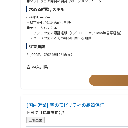
●ソフトウェア開発の開発マネージメントリーダー
・年齢や役職に関係なくプロジェクトメンバーからフラットに議
・担当機種のソフトウェア開発プロジェクトの全体マネージメン
・最新トレンドを導入し、連続的な改善と非連続な改革に挑戦で
求める経験 / スキル
・複数の機能開発チーム(機能リーダー)の取り纏め
・相互理解をベースとした成果にフォーカス、ハイブリッドな働
・目標のQCD達成に向けた全体管理
①開発リーダー
※以下を中心に総合的に判断
●キャリアパス
●ソフトウェア開発の開発マネージメントリーダー候補（機能リ
●テクニカルスキル
・プロジェクトのリーダーから組織長や総括へのステップアップ
・リーダー候補は搭載機能ごとの開発マネージメントを担当（機
・ソフトウェア設計経験（C／C++／C＃／Java等言語経験）
・初期配属の部署の仕事にとどまらず、様々な職務を経験いただ
・該当機能の開発チームを取り纏め
・ハードウェアとその制御に関する知識
・プログラムマネージャーや経営層へのキャリアパスが可能
・目標のQCD達成に向けた管理
・RTOS/Autosarに関する知識
・海外出向が可能
従業員数
・機能安全に関する知識
例）米国やアジア、欧州など拠点を構えており、日本から出向しており、Pan
●具体的な仕事内容
・FMEA/FTAなど堅牢なソフトウェアを構築する知識
21,000名
（2024年12月現在）
・ 複数の機能の開発チームを牽引し、目標QCDの達成と商品化
●マネジメントスキル
・ ソフト以外の関連部署との連携（ハード、PM、品管、等）
・開発リーダー…100名以上のソフトウェア開発プロジェクト
神奈川県
・ 開発課題・リスクの管理・解決
・開発リーダー候補…5-50名規模のソフトウェア開発プロジェ
・ 顧客・関連会社との調整・折衝
・委託会社など対外調整・折衝の経験がある（海外拠点、顧客、
●コミュニケーションスキル
大規模開発、中小規模開発など複数機種が存在します。個人の経
・自部署だけでなく、組織横断的に関係者を巻き込みながら事
◆この仕事を通じて得られること
②顧客SE
●専門知識
※以下を中心に総合的に判断
・家電開発等の各種商材・事業で培ったノウハウを持った人材が
[国内営業] 空のモビリティの品質保証
●テクニカルスキル
・OS、通信、HMI、セキュリティなど幅広い領域の知識獲得が可
・ソフトウェア設計経験（C／C++／C＃／Java等言語経験）
トヨタ自動車株式会社
・数十名～数百名規模の大規模開発経験が可能です。
・委託会社など対外調整・折衝の経験（海外拠点、顧客、デバイ
・ソフトアーキテクチャの設計経験
上場企業
●海外交流
・全体設計統制経験