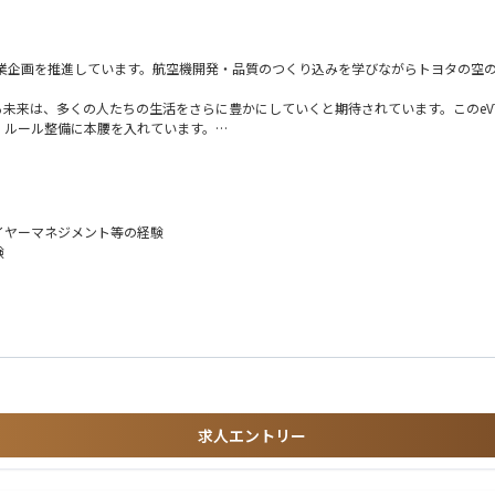
やり取りを実施しています。
、事業企画を推進しています。航空機開発・品質のつくり込みを学びながらトヨタの
クトにおける以下の役割を担当
る未来は、多くの人たちの生活をさらに豊かにしていくと期待されています。このeV
、ルール整備に本腰を入れています。
発メンバーへ正しく伝える）
実現するために、Joby社との開発・生産協業、事業企画を推進することができる
）
顧客との関係を維持・強化する）
合発生時の初動対応/再発防止の推進
イヤーマネジメント等の経験
当とのコミュニケーション
験
成
豊富な自動車開発、事業経験を持つメンバーのハイブリッド組織。
ームと連携しながら、Joby社とのeVTOL開発や品質保証・整備事業企画を推進
事業(Air Taxi)の確立、将来の空モビリティ事業企画にチャレンジしている。
査の対応が可能
求人エントリー
トヨタの空のモビリティ実現を目指すプロジェクト。
に、開発、生産、サービス面から空のモビリティ事業を企画、推進。
拘り