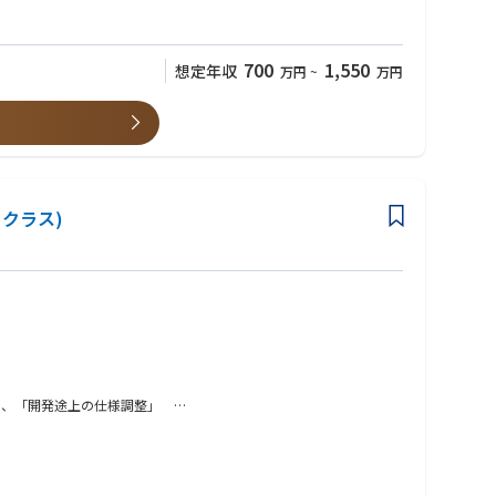
700
1,550
想定年収
万円
~
万円
クラス)
進」、「開発途上の仕様調整」
推進して完遂