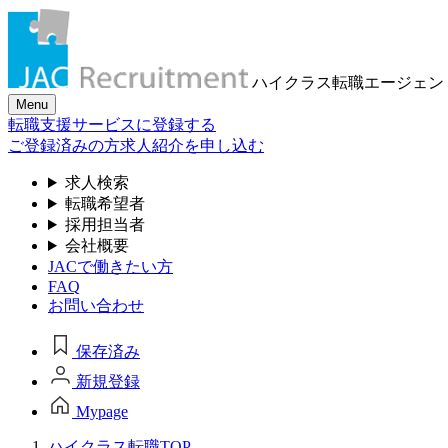
ハイクラス転職
エージェン
Menu
転職支援サービスに登録する
ご登録済みの方
求人紹介を申し込む
求人検索
転職希望者
採用担当者
会社概要
JACで働きたい方
FAQ
お問い合わせ
保存済み
新規登録
Mypage
ハイクラス転職TOP