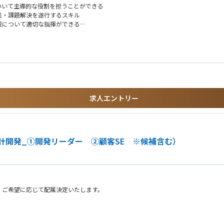
ついて主導的な役割を担うことができる
進・課題解決を遂行するスキル
ご担当いただきます
般について適切な指揮ができる
グ、マネジメント推進する中軸人材
スト」を包括的にマネジメント、製品ライフサイクル全体においてプロダクトマネジ
立案と提案、推進できるスキル
立案して顧客と内部ステークホルダーとプロジェクト連携推進と完遂
での成果を最大化
求人エントリー
決を担当する複数のSEメンバーをリードし、商品全般に対する仕様策定・課題解決
ブ関連の業務経験
クト推進やプロセス再構築などの実務推進で主導的な役割を果たして共通ゴールを達
ることで、課題を特定した経験のある方
ングを軸に新規価値創造で新たなモビリティ社会へ貢献
計開発_①開発リーダー ②顧客SE ※候補含む）
技術やマネジメントスキルの自己成長、自身の市場価値の向上
上
スキルを活かしながら、お客様対応を推進し、ミッションにあるようなプロアクティ
を得ることができます。
・ご希望に応じて配属決定いたします。
学習データとして挑戦できる風土、活動や失敗を共有・賞賛する文化
の壁を壊し、フラットな共創型ワンチームで境界線を越えて議論し合う活気ある環境