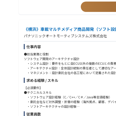
■飛行制御則・航空宇宙工学
■車両、航空機の自動運転開発経験、試験自働化
■ソフトウェア開発/DO-178
＜ミッション＞
■航空機システム試験・飛行試験
・2019年よりJoby社との協業を開始し、（創業後3度目の）
■Tools (Polarion, Jira, Confluence, Panel4, CANoe, C/C++)
・更なる快適な移動と新たな社会を多くの人々へお届けするため
・開発～生産、全てにおいて新たな取組みであることから「現地
《横浜》車載マルチメディア商品開発（ソフト設
当該業務では、業務上、米国の輸出規制に関する情報を扱うため
【必須要件】
パナソニックオートモーティブシステムズ株式会社
■英語コミュニケーション能力、技術文書の理解、ドキュメント
＜やりがい＞
仕事内容
・100年に一度の大変革と言われる時代の中、従来の枠組みに捉
・またeVTOLという新たな空のモビリティは、今のモビリティ
＜求める人物像＞
●担当業務と役割
・国内外の関係者と企画段階からお客様目線を徹底した開発を推
■空のモビリティ好き
ソフトウェア開発のアーキテクチャ設計
・法規制や規格の厳しい航空機開発に携わることで、個々の専門
■空のモビリティの安心・安全に向き合う覚悟とそれを実現する
・システム設計：要件をもとに自ECU以外の複数のECUとの責務
■既存の価値観に捉われず、失敗しても新しいことにチャレンジ
・アーキテクチャ設計：全体設計統制の責任者として適切なアーキ
＜PR＞
・マネジメント：設計委託会社の各工程において定義された設計
これまでの 陸（クルマ）、海（クルーザー） に続く、空のモビ
・DevOps：ソフトウェア開発基盤（構成管理・インテグレー
航空機開発は相当高いチャレンジですが、Joby社との協業を通
求める経験 / スキル
参考：Joby Aviationとトヨタ、空のモビリティの実現に向けた
●具体的な仕事内容
【必須要件】
参考：空飛ぶクルマ、協業深化にトップの絆 Joby機日本初飛行
・全体設計方針の立案と実行
●テクニカルスキル
・ハードウェア、ソフトウェアが連携したシステム最適化設計
・ソフトウェア設計経験（C／C++／C＃／Java等言語経験）
・ソフトウェア全体設計
・委託会社など対外調整・折衝の経験（海外拠点、顧客、デバイ
・システムリソース・性能設計
・ソフトアーキテクチャの設計経験
・要件定義
●マネジメントスキル
従業員数
・基本設計
・プロジェクト管理全般を理解している