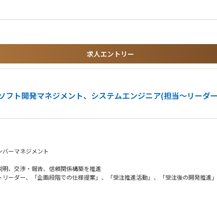
が多数在籍しています。
可能です。
求人エントリー
やり取りを実施しています。
は活発です
ソフト開発マネジメント、システムエンジニア(担当～リーダー
です
に準じた業務アサインとステップアップを実行します。
 プロダクトマネージメント など）
ンバーマネジメント
説明、交渉・報告、信頼関係構築を推進
メントリーダー、「企画段階での仕様提案」、「受注推進活動」、「受注後の開発推
社の持つ技術や最新トレンドの活用提案により新たな価値創造を推進
数百名以上の規模）の開発進捗管理や課題解決、全ステークホルダーとプロジェクト
ていくことで強固な関係性を構築
織文化醸成に貢献