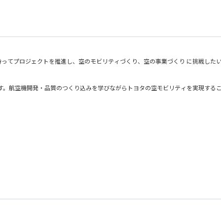
ってプロジェクトを推進し、空のモビリティづくり、空の事業づくり に挑戦した
います。航空機開発・品質のつくり込みを学びながらトヨタの空モビリティを実現す
る未来は、多くの人たちの生活をさらに豊かにしていくと期待されています。このeV
、ルール整備に本腰を入れています。
るために、Joby社との開発・生産協業を推進することができる仕事です。
豊富な自動車開発経験を持つメンバーのハイブリッド組織。
トチームと連携しながら、Joby社とのeVTOL開発を推進。