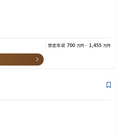
メントを推進
700
1,455
想定年収
万円
~
万円
を推進する
成
ブ活動で効率的な開発を推進する役割を完遂することで、当社およ