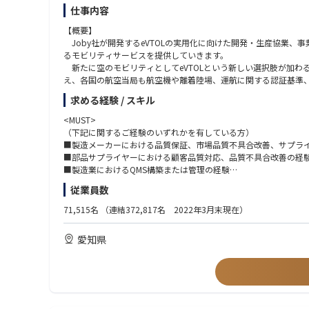
・開発推進に際して、北米、中国、欧州など海外メンバと頻繁に
・関係法規知識
仕事内容
・語学だけでなく文化の違いなども学ぶことが可能です。
●マネジメントスキル
【概要】
・プロジェクト管理全般を理解している
②顧客SE
Joby社が開発するeVTOLの実用化に向けた開発・生産協業
・開発計画・進捗管理が作成できる
◆担当業務と役割
るモビリティサービスを提供していきます。
・品質指標を使って、品質管理ができる
●ソフトウェア開発の顧客SEとして、担当する商品開発プロジェ
新たに空のモビリティとしてeVTOLという新しい選択肢が加わ
・リスク管理及び課題管理ができる
・顧客要求の窓口（顧客要求を正しく理解する）
え、各国の航空当局も航空機や離着陸場、運航に関する認証基準
・顧客と開発チームの橋渡し（曖昧な要求を整理して要件化し開
今後社会的ニーズが高まる空のモビリティ事業を世界に先駆けて
求める経験 / スキル
・要件確立の責任者（顧客との仕様・日程・優先順位を調整する
・顧客との信頼関係構築の中心人物（プロジェクト成功に向けて
【詳細】
<MUST>
<航空機部品サプライヤー 品質保証>
（下記に関するご経験のいずれかを有している方）
◆具体的な仕事内容
・Joby社向け航空機部品の生産事業における顧客対応、市場不具
■製造メーカーにおける品質保証、市場品質不具合改善、サプラ
● 顧客要求の把握・要件化
・顧客の部品承認プロセスに関する帳票類の届出等、顧客品質担
■部品サプライヤーにおける顧客品質対応、品質不具合改善の経
・顧客要求仕様の確認、調整、交渉
・顧客監査、JISQ9100認証審査の対応事務局
■製造業におけるQMS構築または管理の経験
・顧客との仕様協議
・新規基幹部品生産に向けた認定事業場要件検討、業務規程準備
従業員数
・要求分析
【必須要件】
・要件書作成
＜職場イメージ＞
英語コミュニケーション能力、技術文書の理解、ドキュメント作
71,515名
（連結372,817名 2022年3月末現在）
・開発チームへの要求展開
・航空機開発や整備など、空の経験を持つキャリアメンバーと、
・利害関係者要求の収集と期待事項の理解
・当プロジェクト室以外にも社内の多くの部署や米国プロジェクトチ
<WANT＞
愛知県
・航空事業者など社内外の多くのパートナーとも連携し、今までにない
■航空機製造事業、航空機整備事業分野での品質管理業務の経験
◆この仕事を通じて得られること
■ISO9001/IATF16949/JISQ9100の取扱い経験があり、内部監
●専門知識
・OEMとの折衝力
＜ミッション＞
＜求める人物像＞
・システム全体理解と開発上流工程スキル
・2019年よりJoby社との協業を開始し、（創業後3度目の）
■空のモビリティ好き
・プロジェクトマネジメント能力
・更なる快適な移動と新たな社会を多くの人々へお届けするため
■空のモビリティの安心・安全に向き合う覚悟とそれを実現する