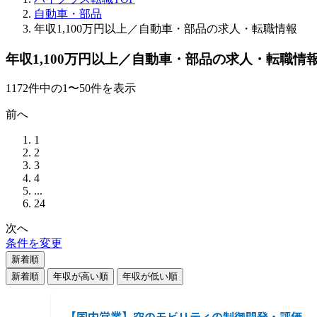
自動車・部品
年収1,100万円以上／自動車・部品の求人・転職情報
年収1,100万円以上／自動車・部品の求人・転職情
1172
件
中の
1
〜
50
件を表示
前へ
1
2
3
4
...
24
次へ
条件を変更
新着順
新着順
年収が高い順
年収が低い順
【国内営業】空のモビリティの制御開発・評価