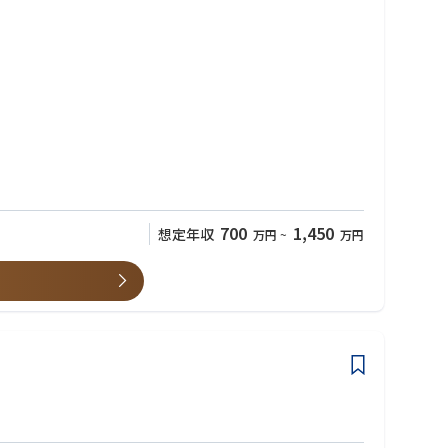
ます
スが可能
700
1,450
想定年収
万円
~
万円
験）