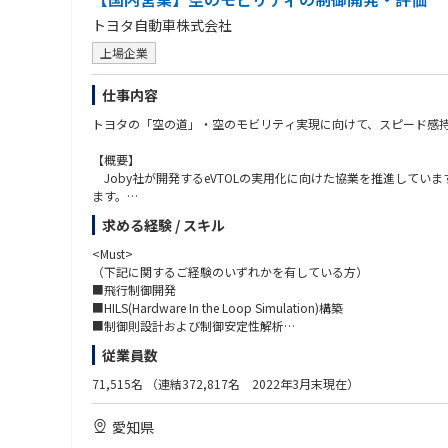
トヨタ自動車株式会社
上場企業
仕事内容
トヨタの「空の道」・空のモビリティ実現に向けて、スピード感持
【概要】
Joby社が開発するeVTOLの実用化に向けた協業を推進して
ます。
新たに空のモビリティとしてeVTOLという新しい選択肢が加わ
求める経験 / スキル
え、各国の航空当局も航空機や離着陸場、運航に関する認証基準
今後社会的ニーズが高まる空のモビリティを世界に先駆けて実現す
<Must>
（下記に関するご経験のいずれかを有している方）
【詳細】
■飛行制御開発
＜開発＞ Joby社との協業、設計・評価・解析
■HILS(Hardware In the Loop Simulation)構築
・Joby社が開発するeVTOLの型式認証取得、量産化に向けた協業
■制御則設計および制御安定性解析
・構造や構成、挙動を模擬した基礎・信頼性評価
■航空システムインテグレーション
従業員数
・CAEを用いた部品の構造解析
■各種システム制御開発
■Tools (Matlab/Simulink, Python, GitHub)
71,515名
（連結372,817名 2022年3月末現在）
＜職場イメージ＞
・航空機開発や整備など、空の経験のあるキャリアメンバーと、
愛知県
・当プロジェクト室以外にも社内の多くの関連部署や米国プロジェク
<Want>
・航空事業者など社内外の多くのパートナーとも連携。