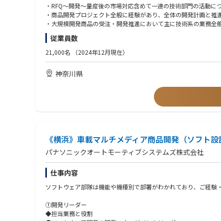
・RFQ〜開発〜量産後の市場対応含めて一連の技術部門の活動に
●具体的な仕事内容
・商品開発プロジェクト全般に経験があり、全体の開発計画と推
これまでのご経験やスキル、適性に応じて以下業務のいずれかを
・大規模開発商品の受注・開発推進において主に技術系の業務全
①大規模ソフト開発マネジメント・リーダー
・実商品開発を経験しており、開発プロセス全般に精通
従業員数
・プロジェクトの開発チームや全ステークホルダーをリーディン
ビジネス価値やROI、収支の最大化、「開発・納入・品質・コ
②SEリーダー
21,000名
（2024年12月現在）
・顧客と内部ステークホルダー対応リーダー
・OEMが実現したい提供価値に対して、構想力と共感力を持って
提供価値と投資適正化・収支最大化を軸に、プロジェクト計画を
・顧客窓口代表として折衝、交渉、推進に当たれる
神奈川県
KGI/KPIを達成できるようにプロジェクト運営を行ってチーム
・商品全体の仕様策定能力や課題解決力
②SEリーダー/SE担当
【共通・歓迎】
・SE職能の代表として顧客対応、仕様策定、プロジェクト課題解
・組み込みソフト開発 or カーOEMとの対応、オートモーティ
・専門知識・経験を活かして顧客と共創活動を通じて、プロジェ
・品質問題を、真因分析（5wayやなぜなぜ分析など）を実施す
・お客様と協働して、課題の解決に取り組んだ経験のある方
●この仕事を通じて得られること
・データ分析や統計の知識および業務経験のある方
・大変革期を迎えている車載領域において、SDVコンピューティ
《横浜》車載マルチメディア商品開発（ソフト設
・海外駐在やカーメーカーへの出向経験のある方
・エンジニアリングチェーンとバリューチェーン全体を統括する
・大規模ソフト開発（100名以上）の開発経験
パナソニックオートモーティブシステムズ株式会社
・大規模開発マネジメント能力の自己成長、自身の市場価値の向
・顧客および他社との仕様調整業務(Working Group等)の経験
・経験豊富なメンバーと一緒に過去の経験やコミュニケーション
・英語力
仕事内容
び”ご本人”指名でまた次の仕事もお任せいただけるという充実感
ソフトウェア部隊は機能や機種別で部署がわかれており、ご経験
●職場の雰囲気
・心理的安全性と透明性を重要視し、失敗を恐れず次への成功や
①開発リーダー
・HRT（謙虚・尊敬・信頼）をベースとした組織文化
◆担当業務と役割
・社内ステークホルダーであるPMや営業、開発といった縦割り