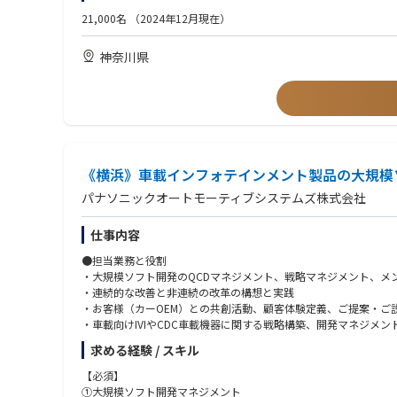
・開発計画・進捗管理が作成できる
21,000名
（2024年12月現在）
●この仕事を通じて得られること
・品質指標を使って、品質管理ができる
専門知識
・リスク管理及び課題管理ができる
神奈川県
・家電開発等の各種商材・事業で培ったノウハウを持った人材
・OS、通信、HMI、セキュリティなど幅広い領域の知識獲得が
【歓迎要件】
海外交流
●テクニカルスキル
・開発推進に際して、北米、中国、欧州など海外メンバと頻繁に
・全体設計統制経験
・語学だけでなく文化の違いなども学ぶことが可能です。
・関係法規知識
●職場の雰囲気
・1on1の頻繁な実施により、上司・部下間のコミュニケーション
《横浜》車載インフォテインメント製品の大規模
・個人の意見を尊重する風土があり、積極的なチャレンジが可能
パナソニックオートモーティブシステムズ株式会社
・各組織で勉強会も頻繁に開催されています
仕事内容
●キャリアパス
・上司・部下の相談の上、個人毎にキャリアパスを決定し、それ
●担当業務と役割
・ソフトウェア開発以外などのキャリアパスも可能です。（例えば
・大規模ソフト開発のQCDマネジメント、戦略マネジメント、メ
・連続的な改善と非連続の改革の構想と実践
・お客様（カーOEM）との共創活動、顧客体験定義、ご提案・ご
・車載向けIVIやCDC車載機器に関する戦略構築、開発マネジ
・顧客との密なコミュニケーションを通じ、要件分析を実施。自
求める経験 / スキル
・目標品質・コスト・納期の達成に向けたプロジェクト（百名〜
・関係者と円滑なコミュニケーションを取り、適切に課題解決し
【必須】
・若手やメンバーの人材育成、スキルアップ、組織の活性化や組
①大規模ソフト開発マネジメント