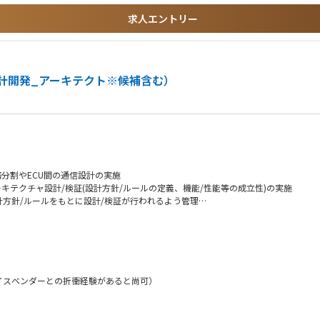
求人エントリー
トヨタの空のモビリティ実現を目指すプロジェクト。
に、開発、生産面から空のモビリティプロジェクトを推進。
現物」で確認・対策しながらより良いモビリティ社会の構築に繋げる。
計開発_アーキテクト※候補含む）
、個人ごとに情報へのアクセス権を管理するなど、情報管理の徹底を図っています。
作成
われることなく、多様なバックグラウンドを持つメンバー同士が意見を出し合い進め
社会を大きく変える可能性を秘めており、その実現は全てにおいて大きな挑戦となりま
進することにより、新たな空のモビリティ社会の実現に貢献できます。
領域を深めるだけでなく、多角的な視点でモノゴトを進める目利き力や企画立案力の
拘り
分割やECU間の通信設計の実施
し続ける意思、常に課題創造型の思考/異業種から謙虚に学び、常に成長しようとす
テクチャ設計/検証(設計方針/ルールの定義、機能/性能等の成立性)の実施
方針/ルールをもとに設計/検証が行われるよう管理
リティの開発！
ション・テスト等）の構築および運用
じて技術・ノウハウを身に付け、我々の持つ自動車で培った技術・知見を融合し、実
挑戦を加速
スベンダーとの折衝経験があると尚可）