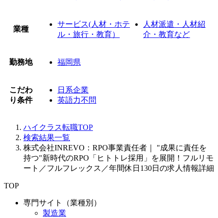
サービス(人材・ホテ
人材派遣・人材紹
業種
ル・旅行・教育）
介・教育など
勤務地
福岡県
こだわ
日系企業
り条件
英語力不問
ハイクラス転職TOP
検索結果一覧
株式会社INREVO：RPO事業責任者｜ "成果に責任を
持つ"新時代のRPO「ヒトトレ採用」を展開！フルリモ
ート／フルフレックス／年間休日130日の求人情報詳細
TOP
専門サイト（業種別）
製造業