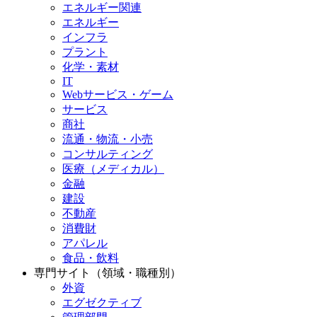
エネルギー関連
エネルギー
インフラ
プラント
化学・素材
IT
Webサービス・ゲーム
サービス
商社
流通・物流・小売
コンサルティング
医療（メディカル）
金融
建設
不動産
消費財
アパレル
食品・飲料
専門サイト（領域・職種別）
外資
エグゼクティブ