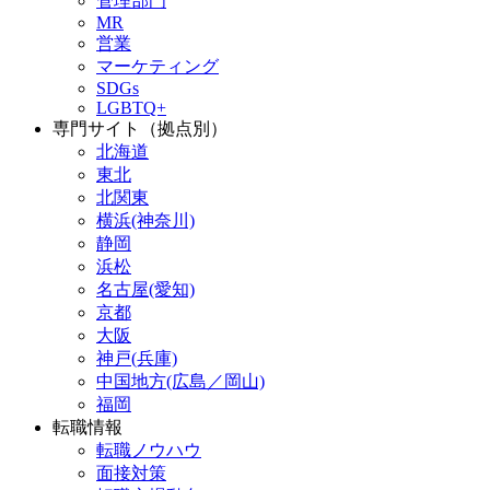
管理部門
MR
営業
マーケティング
SDGs
LGBTQ+
専門サイト（拠点別）
北海道
東北
北関東
横浜(神奈川)
静岡
浜松
名古屋(愛知)
京都
大阪
神戸(兵庫)
中国地方(広島／岡山)
福岡
転職情報
転職ノウハウ
面接対策