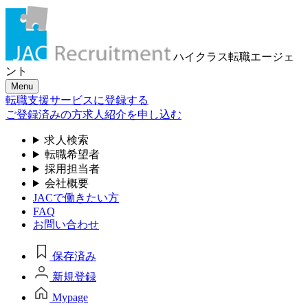
ハイクラス転職
エージェ
ント
Menu
転職支援サービスに登録する
ご登録済みの方
求人紹介を申し込む
求人検索
転職希望者
採用担当者
会社概要
JACで働きたい方
FAQ
お問い合わせ
保存済み
新規登録
Mypage