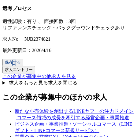
選考プロセス
適性試験：
有り
、
面接回数：3回
リファレンスチェック・バックグラウンドチェックあり
求人No.：NJB2374821
最終更新日：2026/4/16
保存する
求人エントリー
この企業が募集中の他求人を見る
求人をもっと見る
求人を閉じる
この企業が募集中のほかの求人
新たな小売体験を創出するLINEヤフーの注力ドメイン
| コマース領域の成長を牽引する経営企画・事業推進
ビジネス企画・事業推進 / ソーシャルコマース（LINE
ギフト・LINEコマース新規サービス）
営業企画（営業DX） / Yahoo!オークション