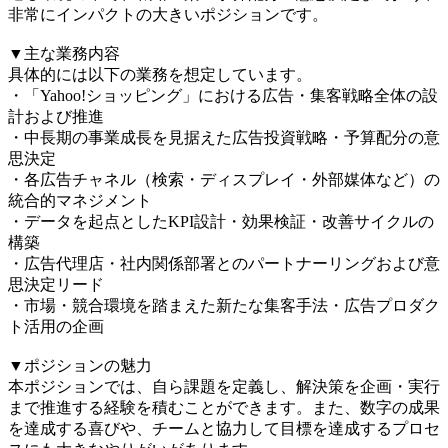
非常にインパクトの大きいポジションです。
▼主な業務内容
具体的には以下の業務を想定しています。
・「Yahoo!ショッピング」における広告・集客戦略全体の設
計および推進
・中長期の事業成長を見据えた広告投資戦略・予算配分の意
思決定
・各広告チャネル（検索・ディスプレイ・外部媒体など）の
統合的マネジメント
・データを起点としたKPI設計・効果検証・改善サイクルの
構築
・広告代理店・社内関係部署とのパートナーリングおよび意
思決定リード
・市場・競合環境を踏まえた新たな集客手法・広告プロダク
ト活用の企画
▼ポジションの魅力
本ポジションでは、自ら課題を定義し、解決策を企画・実行
まで推進する経験を積むことができます。また、数字の成果
を達成する喜びや、チームと協力して目標を達成するプロセ