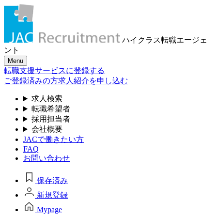
ハイクラス転職
エージェ
ント
Menu
転職支援サービスに登録する
ご登録済みの方
求人紹介を申し込む
求人検索
転職希望者
採用担当者
会社概要
JACで働きたい方
FAQ
お問い合わせ
保存済み
新規登録
Mypage