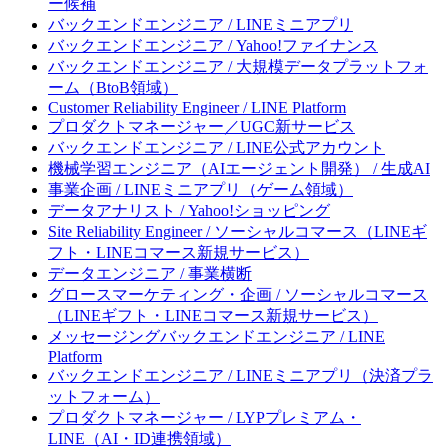
ー候補
バックエンドエンジニア / LINEミニアプリ
バックエンドエンジニア / Yahoo!ファイナンス
バックエンドエンジニア / 大規模データプラットフォ
ーム（BtoB領域）
Customer Reliability Engineer / LINE Platform
プロダクトマネージャー／UGC新サービス
バックエンドエンジニア / LINE公式アカウント
機械学習エンジニア（AIエージェント開発） / 生成AI
事業企画 / LINEミニアプリ（ゲーム領域）
データアナリスト / Yahoo!ショッピング
Site Reliability Engineer / ソーシャルコマース（LINEギ
フト・LINEコマース新規サービス）
データエンジニア / 事業横断
グロースマーケティング・企画 / ソーシャルコマース
（LINEギフト・LINEコマース新規サービス）
メッセージングバックエンドエンジニア / LINE
Platform
バックエンドエンジニア / LINEミニアプリ（決済プラ
ットフォーム）
プロダクトマネージャー / LYPプレミアム・
LINE（AI・ID連携領域）