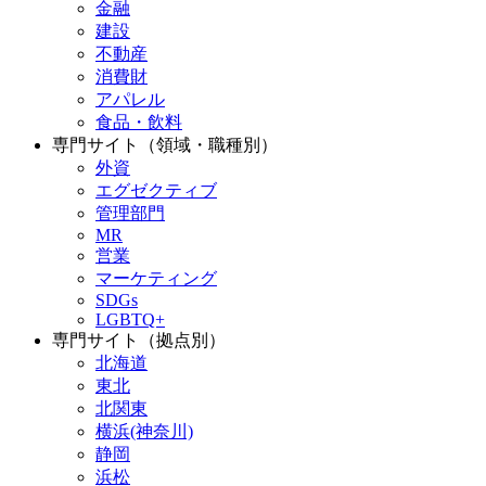
金融
建設
不動産
消費財
アパレル
食品・飲料
専門サイト（領域・職種別）
外資
エグゼクティブ
管理部門
MR
営業
マーケティング
SDGs
LGBTQ+
専門サイト（拠点別）
北海道
東北
北関東
横浜(神奈川)
静岡
浜松