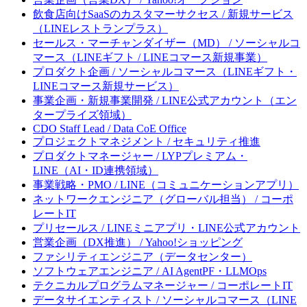
飲食店向けSaaSのカスタマーサクセス / 新規サービス
（LINEレストランプラス）
セールス・マーチャンダイザー（MD） / ソーシャルコ
マース（LINEギフト / LINEコマース新規事業）
プロダクト企画 / ソーシャルコマース（LINEギフト・
LINEコマース新規サービス）
事業企画・新規事業開発 / LINE公式アカウント（エン
タープライズ領域）
CDO Staff Lead / Data CoE Office
プロジェクトマネジメント / セキュリティ推進
プロダクトマネージャー / LYPプレミアム・
LINE（AI・ID連携領域）
事業戦略・PMO / LINE（コミュニケーションアプリ）
ネットワークエンジニア（グローバル担当） / コーポ
レートIT
プリセールス / LINEミニアプリ・LINE公式アカウント
営業企画（DX推進） / Yahoo!ショッピング
ファシリティエンジニア（データセンター）
ソフトウェアエンジニア / AI AgentPF・LLMOps
テクニカルプログラムマネージャー / コーポレートIT
データサイエンティスト / ソーシャルコマース（LINE