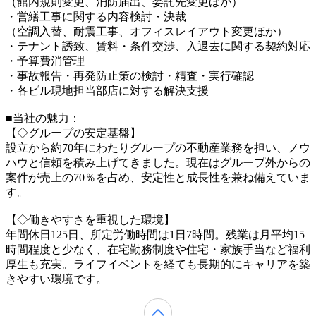
（館内規則変更、消防届出、委託先変更ほか）
・営繕工事に関する内容検討・決裁
（空調入替、耐震工事、オフィスレイアウト変更ほか）
・テナント誘致、賃料・条件交渉、入退去に関する契約対応
・予算費消管理
・事故報告・再発防止策の検討・精査・実行確認
・各ビル現地担当部店に対する解決支援
■当社の魅力：
【◇グループの安定基盤】
設立から約70年にわたりグループの不動産業務を担い、ノウ
ハウと信頼を積み上げてきました。現在はグループ外からの
案件が売上の70％を占め、安定性と成長性を兼ね備えていま
す。
【◇働きやすさを重視した環境】
年間休日125日、所定労働時間は1日7時間。残業は月平均15
時間程度と少なく、在宅勤務制度や住宅・家族手当など福利
厚生も充実。ライフイベントを経ても長期的にキャリアを築
きやすい環境です。