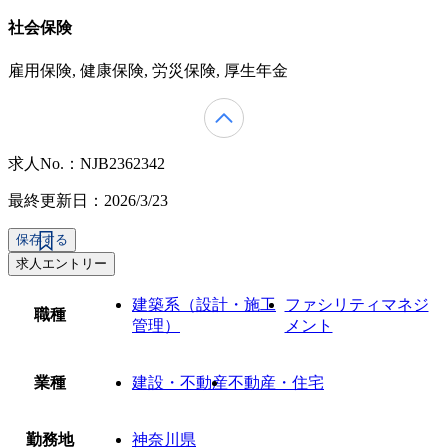
社会保険
雇用保険, 健康保険, 労災保険, 厚生年金
求人No.：NJB2362342
最終更新日：2026/3/23
保存する
求人エントリー
建築系（設計・施工
ファシリティマネジ
職種
管理）
メント
業種
建設・不動産
不動産・住宅
勤務地
神奈川県