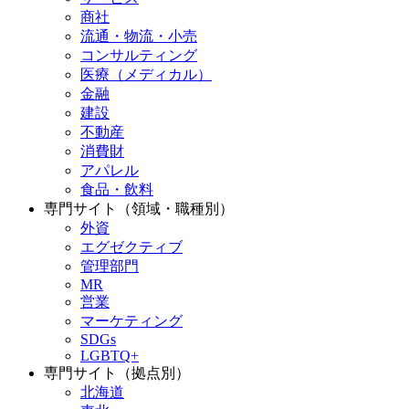
商社
流通・物流・小売
コンサルティング
医療（メディカル）
金融
建設
不動産
消費財
アパレル
食品・飲料
専門サイト（領域・職種別）
外資
エグゼクティブ
管理部門
MR
営業
マーケティング
SDGs
LGBTQ+
専門サイト（拠点別）
北海道