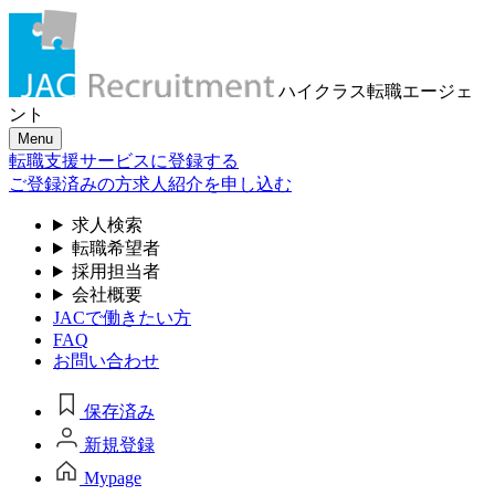
ハイクラス転職
エージェ
ント
Menu
転職支援サービスに登録する
ご登録済みの方
求人紹介を申し込む
求人検索
転職希望者
採用担当者
会社概要
JACで働きたい方
FAQ
お問い合わせ
保存済み
新規登録
Mypage