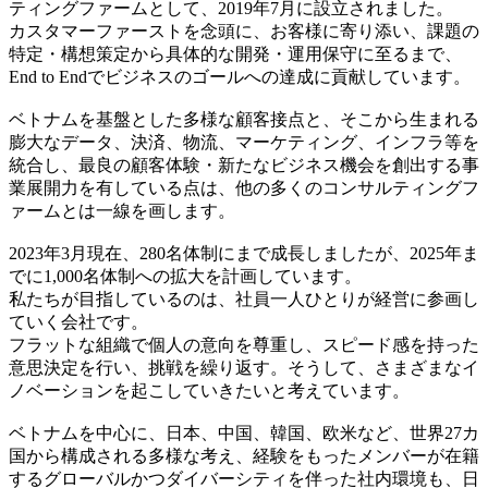
ティングファームとして、2019年7月に設立されました。
カスタマーファーストを念頭に、お客様に寄り添い、課題の
特定・構想策定から具体的な開発・運用保守に至るまで、
End to Endでビジネスのゴールへの達成に貢献しています。
ベトナムを基盤とした多様な顧客接点と、そこから生まれる
膨大なデータ、決済、物流、マーケティング、インフラ等を
統合し、最良の顧客体験・新たなビジネス機会を創出する事
業展開力を有している点は、他の多くのコンサルティングフ
ァームとは一線を画します。
2023年3月現在、280名体制にまで成長しましたが、2025年ま
でに1,000名体制への拡大を計画しています。
私たちが目指しているのは、社員一人ひとりが経営に参画し
ていく会社です。
フラットな組織で個人の意向を尊重し、スピード感を持った
意思決定を行い、挑戦を繰り返す。そうして、さまざまなイ
ノベーションを起こしていきたいと考えています。
ベトナムを中心に、日本、中国、韓国、欧米など、世界27カ
国から構成される多様な考え、経験をもったメンバーが在籍
するグローバルかつダイバーシティを伴った社内環境も、日