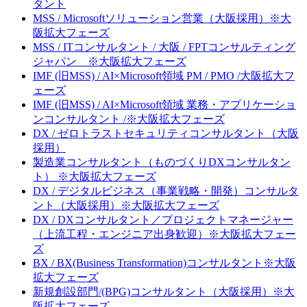
タント
MSS / Microsoftソリューション営業（大阪採用）※大
阪拡大フェーズ
MSS / ITコンサルタント / 大阪 / FPTコンサルティング
ジャパン ※大阪拡大フェーズ
IMF (旧MSS) / AI×Microsoft領域 PM / PMO /大阪拡大フ
ェーズ
IMF (旧MSS) / AI×Microsoft領域 業務・アプリケーショ
ンコンサルタント /※大阪拡大フェーズ
DX / ゼロトラストセキュリティコンサルタント（大阪
採用）
製造業コンサルタント（ものづくりDXコンサルタン
ト） ※大阪拡大フェーズ
DX / デジタルビジネス（事業戦略・開発）コンサルタ
ント（大阪採用）※大阪拡大フェーズ
DX / DXコンサルタント／プロジェクトマネージャー
（上流工程・エンジニア出身歓迎）※大阪拡大フェー
ズ
BX / BX(Business Transformation)コンサルタント※大阪
拡大フェーズ
新規創設部門/(BPG)コンサルタント（大阪採用）※大
阪拡大フェーズ