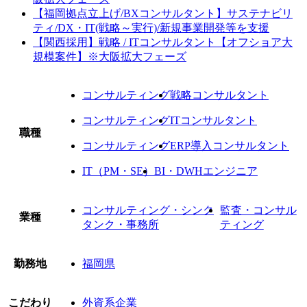
【福岡拠点立上げ/BXコンサルタント】サステナビリ
ティ/DX・IT(戦略～実行)/新規事業開発等を支援
【関西採用】戦略 / ITコンサルタント【オフショア大
規模案件】※大阪拡大フェーズ
コンサルティング
戦略コンサルタント
コンサルティング
ITコンサルタント
職種
コンサルティング
ERP導入コンサルタント
IT（PM・SE）
BI・DWHエンジニア
コンサルティング・シンク
監査・コンサル
業種
タンク・事務所
ティング
勤務地
福岡県
こだわり
外資系企業