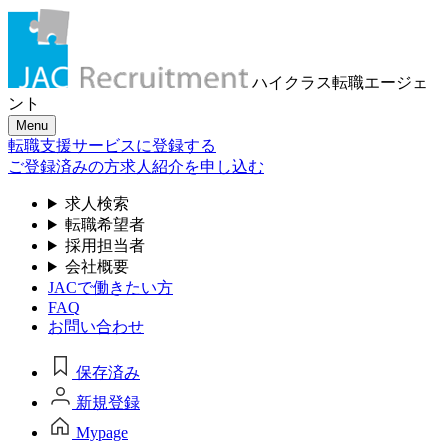
ハイクラス転職
エージェ
ント
Menu
転職支援サービスに登録する
ご登録済みの方
求人紹介を申し込む
求人検索
転職希望者
採用担当者
会社概要
JACで働きたい方
FAQ
お問い合わせ
保存済み
新規登録
Mypage