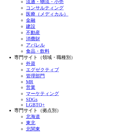
流通・物流・小売
コンサルティング
医療（メディカル）
金融
建設
不動産
消費財
アパレル
食品・飲料
専門サイト（領域・職種別）
外資
エグゼクティブ
管理部門
MR
営業
マーケティング
SDGs
LGBTQ+
専門サイト（拠点別）
北海道
東北
北関東