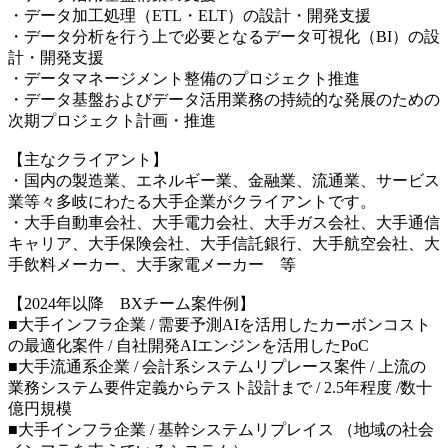
・データ加工処理（ETL・ELT）の設計・開発支援
・データ分析を行う上で必要となるデータ可視化（BI）の設
計・開発支援
・データマネージメント整備のプロジェクト推進
・データ基盤およびデータ活用業務の持続的な発展のための
次期プロジェクト計画・推進
【主なクライアント】
・国内の製造業、エネルギー業、金融業、流通業、サービス
業等々多岐にわたる大手企業がクライアントです。
・大手自動車会社、大手電力会社、大手ガス会社、大手通信
キャリア、大手保険会社、大手信託銀行、大手航空会社、大
手飲料メーカー、大手家電メーカー 等
【2024年以降 BXチーム案件例】
■大手インフラ企業 / 需要予測AIを活用したカーボンコスト
の最適化案件 / 自社開発AIエンジンを活用したPoC
■大手流通系企業 / 会計系システムリプレース案件 / 上流の
業務システム要件定義からテスト設計まで / 2.5年程度 /数十
億円規模
■大手インフラ企業 / 基幹システムリプレイス （地域の社会