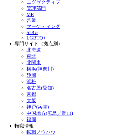
エグゼクティブ
管理部門
MR
営業
マーケティング
SDGs
LGBTQ+
専門サイト（拠点別）
北海道
東北
北関東
横浜(神奈川)
静岡
浜松
名古屋(愛知)
京都
大阪
神戸(兵庫)
中国地方(広島／岡山)
福岡
転職情報
転職ノウハウ