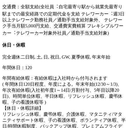
交通費：全額支給(全社員︓⾃宅最寄り駅から就業先最寄り
駅までの最安経路での定期代⾦を支給 テレワーカー︓週3日
以上テレワーク勤務社員／通勤⼿当支給対象外、 テレワー
ク⼿当月額5,000円支給、交通費実費精算 フレキシブルワー
カー︓テレワーカー対象外社員／通勤⼿当支給対象)
休日・休暇
完全週休二日制, 土, 日, 祝日, GW, 夏季休暇, 年末年始
年間休日：120
年間有給休暇：有給休暇は入社時から付与されます
( 年間休日120日程度、年度による。年末年始(12/30～1/3)、
年次有給休暇(入社初年度1～14日/月割付与、5年目以降20
日)、時間単位休暇、半日休暇、リフレッシュ休暇、慶弔休
暇、子の看護休暇等 )
【休日・休暇詳細】
リフレッシュ休暇、慶弔休暇、介護休暇、マタニティ/マタ
ニティサポート休暇、子の看護休暇、ボランティア休暇、半
日/時間休暇制度、バックアップ休暇、プレミアムフライデ