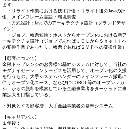
ます。
・リライト作業における技術評価：リライト後のJavaの評
価、メインフレーム言語・環境調査
・方式設計：Javaでのアーキテクチャ設計（グランドデザ
イン）
・ジョブ、帳票変換：ホストからオープン化における新ア
ーキテクチャ設計（ジョブであればＪＣＬからＳｈｅｌｌへ
の変換作業であったり、帳票であればＳＶＦへの変換作業）
【顧客について】
金融トップレンジのお客様の基幹システムに対して、当社の
モダナイゼーションサービスを活用して、オープン化の支援
を行うもの。大手システムベンダーのメインフレーム撤退に
伴うオープン化ニーズ、ならびにCOBOL等のオープンレガ
シ―からの脱却を模索している金融事業者をターゲットに事
業拡大を目指している。
・対象とする顧客層：大手金融事業者の基幹システム
【キャリアパス】
１年後：