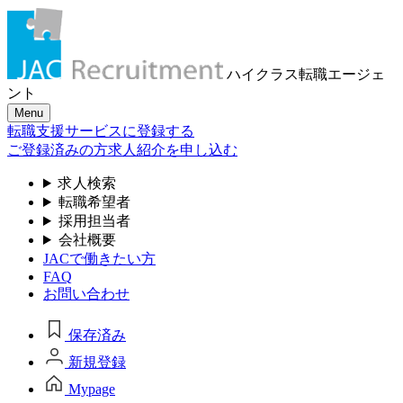
ハイクラス転職
エージェ
ント
Menu
転職支援サービスに登録する
ご登録済みの方
求人紹介を申し込む
求人検索
転職希望者
採用担当者
会社概要
JACで働きたい方
FAQ
お問い合わせ
保存済み
新規登録
Mypage