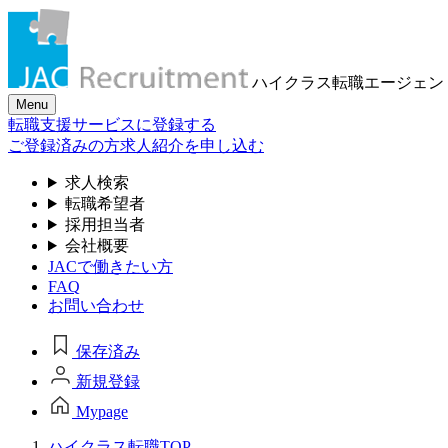
ハイクラス転職
エージェン
Menu
転職支援サービスに登録する
ご登録済みの方
求人紹介を申し込む
求人検索
転職希望者
採用担当者
会社概要
JACで働きたい方
FAQ
お問い合わせ
保存済み
新規登録
Mypage
ハイクラス転職TOP