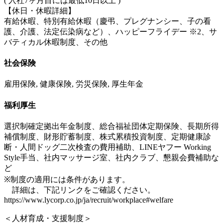
( 入社7ヶ月目には最低10日以上 )
【休日・休暇詳細】
有給休暇、特別有給休暇（慶弔、プレグナンシー、子の看
護、介護、法定伝染病など）、ハッピーフライデー ※2、サ
バティカル休暇制度、その他
社会保険
雇用保険, 健康保険, 労災保険, 厚生年金
福利厚生
選択制確定拠出年金制度、総合福祉団体定期保険、長期所得
補償制度、財形貯蓄制度、株式累積投資制度、定期健康診
断・人間ドッグ二次検査の費用補助、LINEヤフー Working
Style手当、社内マッサージ室、社内クラブ、懇親会費補助な
ど
※制度の適用には条件があります。
詳細は、下記リンクをご確認ください。
https://www.lycorp.co.jp/ja/recruit/workplace#welfare
＜人材育成・支援制度＞