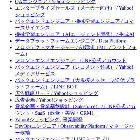
QAエンジニア / Yahoo!ショッピング
エンタープライズセールス（メーカー向け） / Yahoo!
ショッピング
バックエンドエンジニア・機械学習エンジニア / コマ
ースサイエンス
機械学習エンジニア（AIエージェント開発） / 生成AI
データプラットフォームエンジニア / Data Platform
プロジェクトマネージャー / AI領域（MLプラットフォ
ーム）
フロントエンドエンジニア LINE公式アカウント
バックエンドエンジニア（レコメンド領域） / Yahoo!
メディアサービス
バックエンドエンジニア（大規模メッセージ送信プラ
ットフォーム） / LINE BOT
広告戦略リード / Yahoo!ショッピング
広告企画 / Yahoo!ショッピング
営業企画・営業基盤設計（Salesforce） / LINE公式アカ
ウント・SaaS（飲食・美容・CRM）
Yahoo!ショッピング | 事業開発
DevOpsエンジニア / Observability Platform / マネージャ
ー候補
バックエンドエンジニア / LINEミニアプリ