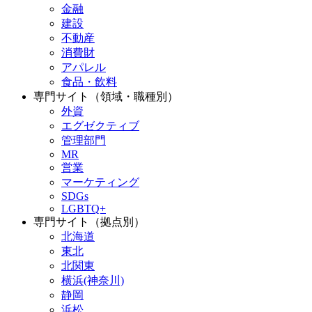
金融
建設
不動産
消費財
アパレル
食品・飲料
専門サイト（領域・職種別）
外資
エグゼクティブ
管理部門
MR
営業
マーケティング
SDGs
LGBTQ+
専門サイト（拠点別）
北海道
東北
北関東
横浜(神奈川)
静岡
浜松