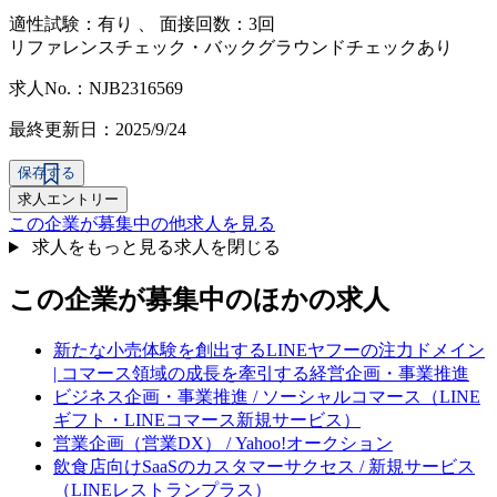
適性試験：
有り
、
面接回数：3回
リファレンスチェック・バックグラウンドチェックあり
求人No.：NJB2316569
最終更新日：2025/9/24
保存する
求人エントリー
この企業が募集中の他求人を見る
求人をもっと見る
求人を閉じる
この企業が募集中のほかの求人
新たな小売体験を創出するLINEヤフーの注力ドメイン
| コマース領域の成長を牽引する経営企画・事業推進
ビジネス企画・事業推進 / ソーシャルコマース（LINE
ギフト・LINEコマース新規サービス）
営業企画（営業DX） / Yahoo!オークション
飲食店向けSaaSのカスタマーサクセス / 新規サービス
（LINEレストランプラス）