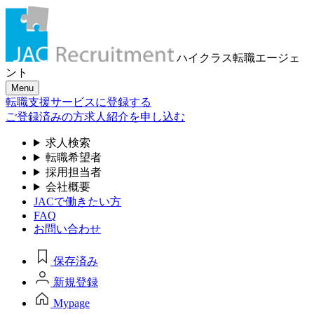
ハイクラス転職
エージェ
ント
Menu
転職支援サービスに登録する
ご登録済みの方
求人紹介を申し込む
求人検索
転職希望者
採用担当者
会社概要
JACで働きたい方
FAQ
お問い合わせ
保存済み
新規登録
Mypage