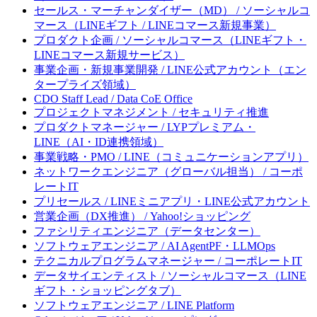
セールス・マーチャンダイザー（MD） / ソーシャルコ
マース（LINEギフト / LINEコマース新規事業）
プロダクト企画 / ソーシャルコマース（LINEギフト・
LINEコマース新規サービス）
事業企画・新規事業開発 / LINE公式アカウント（エン
タープライズ領域）
CDO Staff Lead / Data CoE Office
プロジェクトマネジメント / セキュリティ推進
プロダクトマネージャー / LYPプレミアム・
LINE（AI・ID連携領域）
事業戦略・PMO / LINE（コミュニケーションアプリ）
ネットワークエンジニア（グローバル担当） / コーポ
レートIT
プリセールス / LINEミニアプリ・LINE公式アカウント
営業企画（DX推進） / Yahoo!ショッピング
ファシリティエンジニア（データセンター）
ソフトウェアエンジニア / AI AgentPF・LLMOps
テクニカルプログラムマネージャー / コーポレートIT
データサイエンティスト / ソーシャルコマース（LINE
ギフト・ショッピングタブ）
ソフトウェアエンジニア / LINE Platform