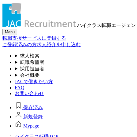
ハイクラス転職
エージェン
Menu
転職支援サービスに登録する
ご登録済みの方
求人紹介を申し込む
求人検索
転職希望者
採用担当者
会社概要
JACで働きたい方
FAQ
お問い合わせ
保存済み
新規登録
Mypage
ハイクラス転職TOP