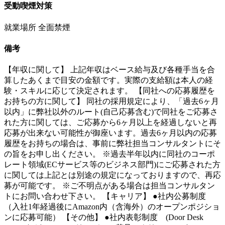
受動喫煙対策
就業場所 全面禁煙
備考
【年収に関して】 上記年収はベース給与及び各種手当を合
算したあくまで目安の金額です。実際の支給額は本人の経
験・スキルに応じて決定されます。 【同社への応募履歴を
お持ちの方に関して】 同社の採用規定により、「過去6ヶ月
以内」に弊社以外のルート(自己応募含む)で同社をご応募さ
れた方に関しては、ご応募から6ヶ月以上を経過しないと再
応募が出来ない可能性が御座います。過去6ヶ月以内の応募
履歴をお持ちの場合は、事前に弊社担当コンサルタントにそ
の旨をお申し出ください。 ※過去半年以内に同社のコーポ
レート領域(ECサービス等のビジネス部門)にご応募された方
に関しては上記とは別途の規定になっておりますので、再応
募が可能です。 ※ご不明点がある場合は担当コンサルタン
トにお問い合わせ下さい。 【キャリア】 ●社内公募制度
（入社1年経過後にAmazon内（含海外）のオープンポジショ
ンに応募可能） 【その他】 ●社内表彰制度 (Door Desk