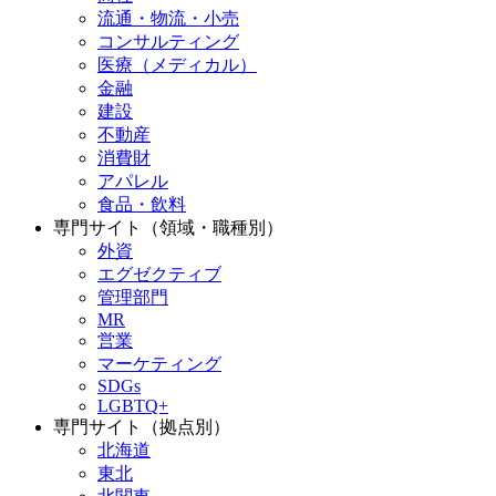
流通・物流・小売
コンサルティング
医療（メディカル）
金融
建設
不動産
消費財
アパレル
食品・飲料
専門サイト（領域・職種別）
外資
エグゼクティブ
管理部門
MR
営業
マーケティング
SDGs
LGBTQ+
専門サイト（拠点別）
北海道
東北