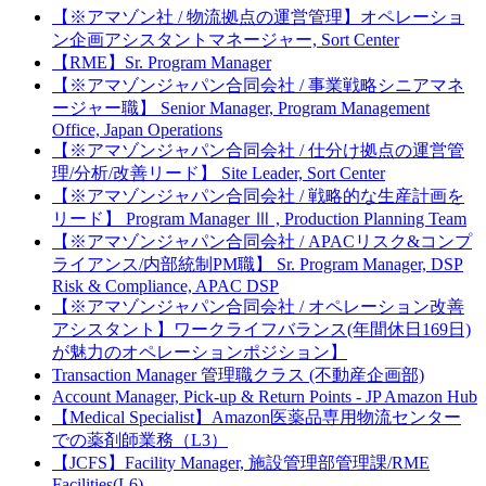
【※アマゾン社 / 物流拠点の運営管理】オペレーショ
ン企画アシスタントマネージャー, Sort Center
【RME】Sr. Program Manager
【※アマゾンジャパン合同会社 / 事業戦略シニアマネ
ージャー職】 Senior Manager, Program Management
Office, Japan Operations
【※アマゾンジャパン合同会社 / 仕分け拠点の運営管
理/分析/改善リード】 Site Leader, Sort Center
【※アマゾンジャパン合同会社 / 戦略的な生産計画を
リード】 Program Manager Ⅲ , Production Planning Team
【※アマゾンジャパン合同会社 / APACリスク&コンプ
ライアンス/内部統制PM職】 Sr. Program Manager, DSP
Risk & Compliance, APAC DSP
【※アマゾンジャパン合同会社 / オペレーション改善
アシスタント】ワークライフバランス(年間休日169日)
が魅力のオペレーションポジション】
Transaction Manager 管理職クラス (不動産企画部)
Account Manager, Pick-up & Return Points - JP Amazon Hub
【Medical Specialist】Amazon医薬品専用物流センター
での薬剤師業務（L3）
【JCFS】Facility Manager, 施設管理部管理課/RME
Facilities(L6)