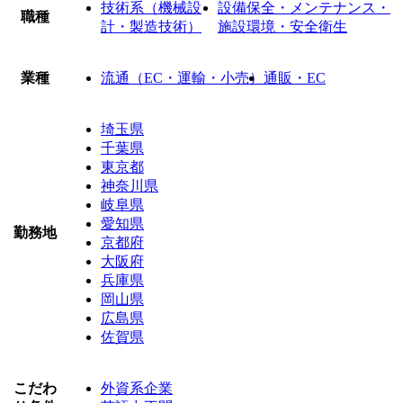
技術系（機械設
設備保全・メンテナンス・
職種
計・製造技術）
施設環境・安全衛生
業種
流通（EC・運輸・小売）
通販・EC
埼玉県
千葉県
東京都
神奈川県
岐阜県
愛知県
勤務地
京都府
大阪府
兵庫県
岡山県
広島県
佐賀県
こだわ
外資系企業