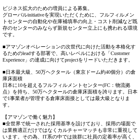
ビジネス拡大のための増員による募集。
グローバルinitiativeを実現いただくために、フルフィルメン
トセンターの自動化や在庫補填率の向上・コスト削減など既
存のセンターのみならず新規センター立上にも携われる環境
です。
■アマゾンオペレーションの次世代に向けた活動を本格化す
るためのleadする部署で、高いレベルにおける「Customer
Experience」の達成に向けてprojectをリードいただきます。
■日本最大級、50万ヘクタール（東京ドーム約40個分）の倉
庫床面積
日本に10を超えるフルフィルメントセンター(FC：物流拠
点）を持ち、50万ヘクタールの倉庫床面積を誇ります。日本
で1事業者が管理する倉庫床面接としては最大級となりま
す。
【アマゾンで働く魅力】
■全世界で統一された採用基準を設けており、採用の場面で
は業務適正だけではなくカルチャーマッチも非常に重視して
います。その為、IT系の中では抜群に社員の定着率が高く、