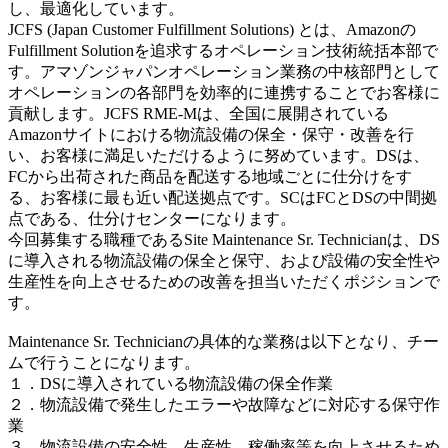
し、最適化しています。
JCFS (Japan Customer Fulfillment Solutions) とは、Amazonの
Fulfillment Solutionを追求するオペレーション技術統括本部で
す。アマゾンジャパンオペレーション業務の中核部門として
オペレーションの各部門を効率的に連携することでお客様に
貢献します。JCFS RME-Mは、全国に展開されている
Amazonサイトにおける物流設備の保全・保守・改善を行
い、お客様に満足いただけるように努めています。DSは、
FCから出荷された商品を配送する地域ごとに仕分けをす
る、お客様に最も近い配送拠点です。SCはFCとDSの中間拠
点である、仕分けセンターになります。
今回募集する職種であるSite Maintenance Sr. Technicianは、DS
に導入される物流設備の保全と保守、および設備の安全性や
生産性を向上させるための改善を担当いただくポジションで
す。
Maintenance Sr. Technicianの具体的な業務は以下となり、チー
ムで行うことになります。
１．DSに導入されている物流設備の保全作業
２．物流設備で発生したエラーや故障などに対応する保守作
業
３．物流設備の安全性、生産性、稼働率等を向上させるため