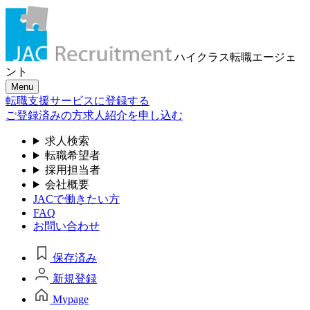
ハイクラス転職
エージェ
ント
Menu
転職支援サービスに登録する
ご登録済みの方
求人紹介を申し込む
求人検索
転職希望者
採用担当者
会社概要
JACで働きたい方
FAQ
お問い合わせ
保存済み
新規登録
Mypage