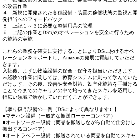
の改善作業
４．新規に開発された各種設備・装置の稼働状態の監視と開
発担当へのフィードバック
５．上記１～３に必要な整備用具の管理
６．上記の作業とDSでのオペレーションを安全に行うため
の施策の実施
これらの業務を確実に実行することによりDSにおけるオペ
レーションをサポートし、Amazonの発展に貢献していただ
きます。
入社後、まずは物流設備の保全・保守を担当いただきます。
未経験の作業に関しては、教育システムに則って学んでいた
だけます。その後、改善や安全対策、効率化施策を手掛ける
ことで今までのキャリアの中で培ってきたスキルを応用し、
幅広い領域で活かしていただくことができます。
【取り扱う設備の一例（DSによって異なります）】
■マテハン設備（一般的な搬送ローラーコンベア）
■オートソーター設備（商品を搬送しながら自動で仕分けし
搬出するコンベア）
■オートラベラー設備（搬送されている商品を自動でスキャ