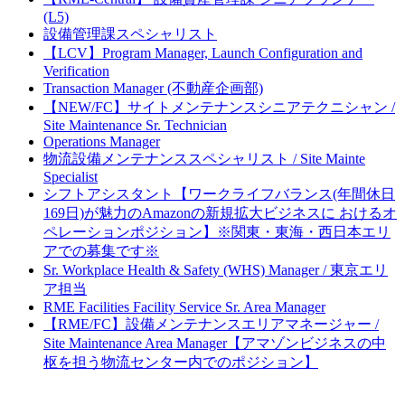
(L5)
設備管理課スペシャリスト
【LCV】Program Manager, Launch Configuration and
Verification
Transaction Manager (不動産企画部)
【NEW/FC】サイトメンテナンスシニアテクニシャン /
Site Maintenance Sr. Technician
Operations Manager
物流設備メンテナンススペシャリスト / Site Mainte
Specialist
シフトアシスタント【ワークライフバランス(年間休日
169日)が魅力のAmazonの新規拡大ビジネスに おけるオ
ペレーションポジション】※関東・東海・西日本エリ
アでの募集です※
Sr. Workplace Health & Safety (WHS) Manager / 東京エリ
ア担当
RME Facilities Facility Service Sr. Area Manager
【RME/FC】設備メンテナンスエリアマネージャー /
Site Maintenance Area Manager【アマゾンビジネスの中
枢を担う物流センター内でのポジション】