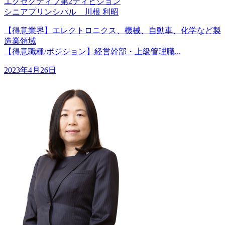
エグゼクティブ第2ディビジョン
シニアプリンシパル 川根 利昭
【得意業界】エレクトロニクス、機械、自動車、化学など製
造業領域
【得意職種/ポジション】経営幹部・上級管理職...
2023年4月26日