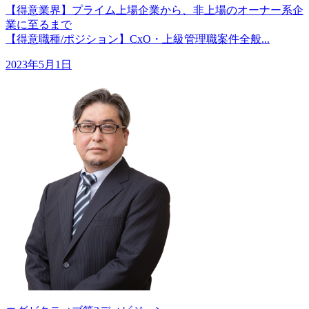
【得意業界】プライム上場企業から、非上場のオーナー系企
業に至るまで
【得意職種/ポジション】CxO・上級管理職案件全般...
2023年5月1日