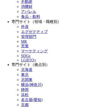
不動産
消費財
アパレル
食品・飲料
専門サイト（領域・職種別）
外資
エグゼクティブ
管理部門
MR
営業
マーケティング
SDGs
LGBTQ+
専門サイト（拠点別）
北海道
東北
北関東
横浜(神奈川)
静岡
浜松
名古屋(愛知)
京都