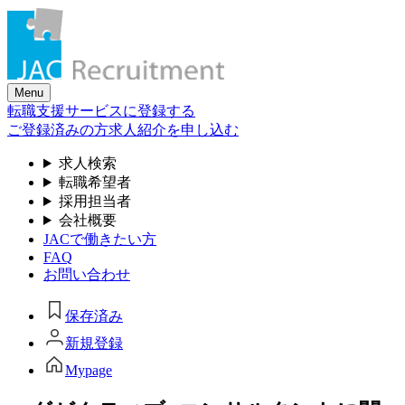
Skip
to
the
content
Menu
転職支援サービスに登録する
ご登録済みの方
求人紹介を申し込む
求人検索
転職希望者
採用担当者
会社概要
JACで働きたい方
FAQ
お問い合わせ
保存済み
新規登録
Mypage