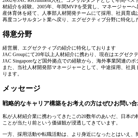
2002年JAC Recruitment入社。コンサルタントとして
材紹介を経験。2005年、年間MVPを受賞し、マネージャーへ
産休育休を経て、人事部人材開発チームにて採用、社員育成
再度コンサルタント業へ戻り、エグゼクティブ分野に特化した人
得意分野
経営層、エグゼクティブの紹介に特化しております
JAC Groupにて20年以上人材紹介に携わり、現在はエグ
JAC Singaporeなど国外拠点での経験から、海外事業関連
また、当社人材開発部マネージャーとして、中途採用、社員
ります。
メッセージ
戦略的なキャリア構築をお考えの方はぜひお問い合
私が人材紹介業に携わってきたこの20数年のあいだ、日本
ことが当たり前という価値観が浸透してきています。
一方、採用活動や転職活動は、より身近になったとはいえ、