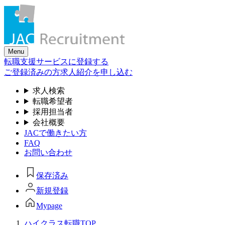
Skip
to
the
content
Menu
転職支援サービスに登録する
ご登録済みの方
求人紹介を申し込む
求人検索
転職希望者
採用担当者
会社概要
JACで働きたい方
FAQ
お問い合わせ
保存済み
新規登録
Mypage
ハイクラス転職TOP