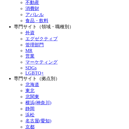
不動産
消費財
アパレル
食品・飲料
専門サイト（領域・職種別）
外資
エグゼクティブ
管理部門
MR
営業
マーケティング
SDGs
LGBTQ+
専門サイト（拠点別）
北海道
東北
北関東
横浜(神奈川)
静岡
浜松
名古屋(愛知)
京都