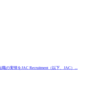
C Recruitment（以下、JAC）...