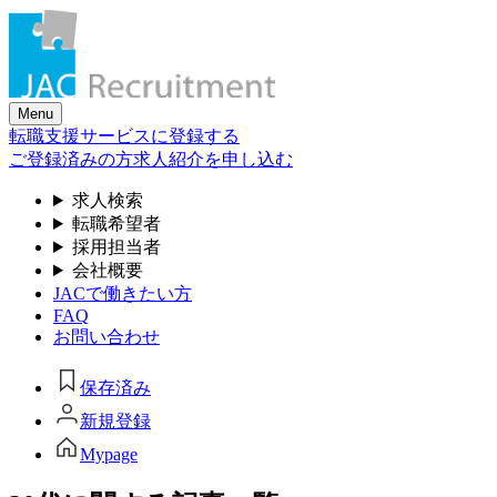
Skip
to
the
content
Menu
転職支援サービスに登録する
ご登録済みの方
求人紹介を申し込む
求人検索
転職希望者
採用担当者
会社概要
JACで働きたい方
FAQ
お問い合わせ
保存済み
新規登録
Mypage