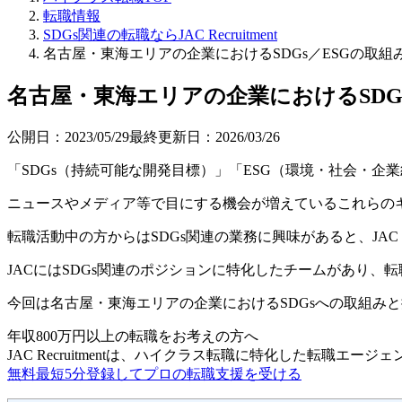
転職情報
SDGs関連の転職ならJAC Recruitment
名古屋・東海エリアの企業におけるSDGs／ESGの取組
名古屋・東海エリアの企業におけるSDG
公開日：
2023/05/29
最終更新日：
2026/03/26
「SDGs（持続可能な開発目標）」「ESG（環境・社会・
ニュースやメディア等で目にする機会が増えているこれらの
転職活動中の方からはSDGs関連の業務に興味があると、JAC R
JACにはSDGs関連のポジションに特化したチームがあり
今回は名古屋・東海エリアの企業におけるSDGsへの取組み
年収800万円以上の転職を
お考えの方へ
JAC Recruitmentは、ハイクラス転職に特化した転職エージ
無料
最短5分
登録してプロの転職支援を受ける