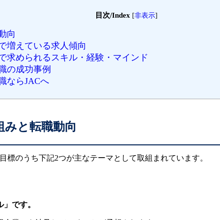
目次/Index
[
非表示
]
動向
みで増えている求人傾向
みで求められるスキル・経験・マインド
転職の成功事例
職ならJACへ
組みと転職動向
の目標のうち下記2つが主なテーマとして取組まれています。
ル」です。