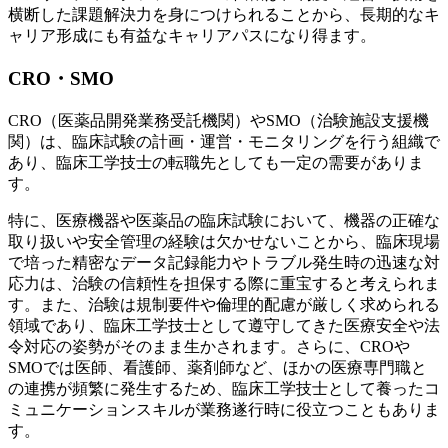
横断した課題解決力を身につけられることから、長期的なキ
ャリア形成にも有益なキャリアパスになり得ます。
CRO・SMO
CRO（医薬品開発業務受託機関）やSMO（治験施設支援機
関）は、臨床試験の計画・運営・モニタリングを行う組織で
あり、臨床工学技士の転職先としても一定の需要がありま
す。
特に、医療機器や医薬品の臨床試験において、機器の正確な
取り扱いや安全管理の経験は欠かせないことから、臨床現場
で培った精密なデータ記録能力やトラブル発生時の迅速な対
応力は、治験の信頼性を担保する際に重宝すると考えられま
す。また、治験は規制要件や倫理的配慮が厳しく求められる
領域であり、臨床工学技士として遵守してきた医療安全や法
令対応の姿勢がそのまま生かされます。さらに、CROや
SMOでは医師、看護師、薬剤師など、ほかの医療専門職と
の連携が頻繁に発生するため、臨床工学技士として養ったコ
ミュニケーションスキルが業務遂行時に役立つこともありま
す。