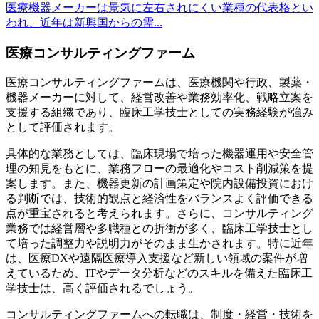
医療機器メーカーは景気に左右されにくい業種の代表格とい
われ、近年は新興国からの需...
医療コンサルティングファーム
医療コンサルティングファームは、医療機関や行政、製薬・
機器メーカーに対して、経営改善や業務効率化、戦略立案を
支援する組織であり、臨床工学技士としての実務経験が強み
として評価されます。
具体的な業務としては、臨床現場で培った機器運用や安全管
理の知見をもとに、業務フローの最適化やコスト削減策を提
案します。また、機器更新の計画策定や院内設備投資におけ
る判断では、技術的観点と経済性をバランスよく評価できる
点が重宝されると考えられます。さらに、コンサルティング
業務では経営層や多職種との折衝が多く、臨床工学技士とし
て培った調整力や説明力がそのまま生かされます。特に近年
は、医療DXや遠隔医療導入支援など新しい領域の案件が増
えているため、ITやデータ分析などのスキルを備えた臨床工
学技士は、高く評価されるでしょう。
コンサルティングファームへの転職は、制度・経営・技術を