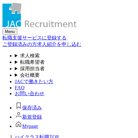
Skip
to
the
content
Menu
転職支援サービスに登録する
ご登録済みの方
求人紹介を申し込む
求人検索
転職希望者
採用担当者
会社概要
JACで働きたい方
FAQ
お問い合わせ
保存済み
新規登録
Mypage
ハイクラス転職TOP