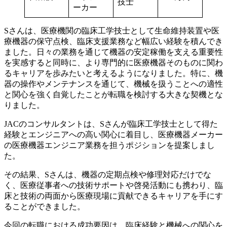
技士
ーカー
Sさんは、医療機関の臨床工学技士として生命維持装置や医
療機器の保守点検、臨床支援業務など幅広い経験を積んでき
ました。日々の業務を通じて機器の安定稼働を支える重要性
を実感すると同時に、より専門的に医療機器そのものに関わ
るキャリアを歩みたいと考えるようになりました。特に、機
器の操作やメンテナンスを通じて、機械を扱うことへの適性
と関心を強く自覚したことが転職を検討する大きな契機とな
りました。
JACのコンサルタントは、Sさんが臨床工学技士として得た
経験とエンジニアへの高い関心に着目し、医療機器メーカー
の医療機器エンジニア業務を担うポジションを提案しまし
た。
その結果、Sさんは、機器の定期点検や修理対応だけでな
く、医療従事者への技術サポートや啓発活動にも携わり、臨
床と技術の両面から医療現場に貢献できるキャリアを手にす
ることができました。
今回の転職における成功要因は、臨床経験と機械への関心を