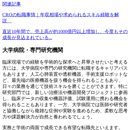
関連記事
CROの転職事情｜年収相場や求められるスキル経験を解
説
直近10年間で、売上高が約1000億円以上増加し、今度もその
成長が見込まれている...
大学病院・専門研究機関
臨床現場での経験を学術的な探求へと昇華させたいと考える
方には、大学病院や専門の研究機関に転職するキャリアパス
もあります。人工心肺装置や透析機器、手術支援ロボットな
ど、最先端の医療機器を扱う機会を得られることもあり、
日々の業務を通じて技術スキルを磨くことができます。特に
研究部門では、新しい治療法や機器開発プロジェクトに参画
し、臨床データの収集や機器評価、試験運用に携わる機会を
得られることもあります。一方、大学病院では医師や研究者
と協働しながら複雑な症例や実験を進めるため、柔軟な思考
力や課題解決力が自然と養われるでしょう。
実務と学術の両面で成長できる有望な転職先といえます。