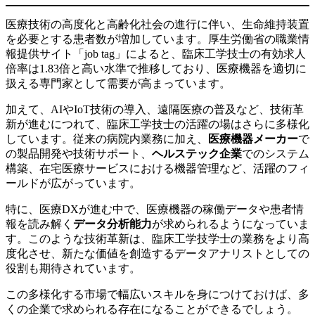
医療技術の高度化と高齢化社会の進行に伴い、生命維持装置
を必要とする患者数が増加しています。厚生労働省の職業情
報提供サイト「job tag」によると、臨床工学技士の有効求人
倍率は1.83倍と高い水準で推移しており、医療機器を適切に
扱える専門家として需要が高まっています。
加えて、AIやIoT技術の導入、遠隔医療の普及など、技術革
新が進むにつれて、臨床工学技士の活躍の場はさらに多様化
しています。従来の病院内業務に加え、
医療機器メーカー
で
の製品開発や技術サポート、
ヘルステック企業
でのシステム
構築、在宅医療サービスにおける機器管理など、活躍のフィ
ールドが広がっています。
特に、医療DXが進む中で、医療機器の稼働データや患者情
報を読み解く
データ分析能力
が求められるようになっていま
す。このような技術革新は、臨床工学技学士の業務をより高
度化させ、新たな価値を創造するデータアナリストとしての
役割も期待されています。
この多様化する市場で幅広いスキルを身につけておけば、多
くの企業で求められる存在になることができるでしょう。