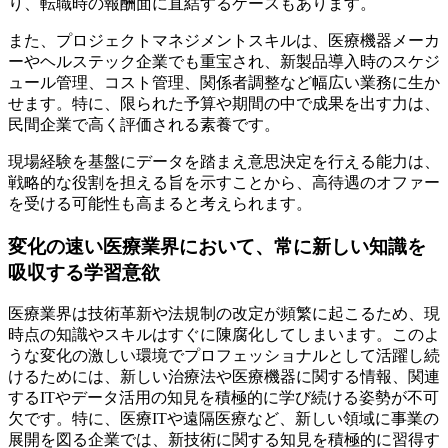
り、転職時の報酬面に直結するケースもあります。
また、プロジェクトマネジメントスキルは、医療機器メーカ
ーやヘルステック企業でも重宝され、新製品導入時のスケジ
ュール管理、コスト管理、関係者調整など幅広い業務に生か
せます。特に、限られた予算や期間の中で成果を出す力は、
民間企業で高く評価される素養です。
現場経験を基盤にデータを踏まえ意思決定を行える能力は、
戦略的な役割を担える旨を示すことから、高待遇のオファー
を受ける可能性も高まると考えられます。
変化の速い医療業界において、常に新しい知識を
吸収する学習意欲
医療業界は技術革新や法規制の改定が頻繁に起こるため、現
時点の知識やスキルはすぐに陳腐化してしまいます。このよ
うな変化の激しい環境でプロフェッショナルとして活躍し続
けるためには、新しい治療法や医療機器に関する情報、関連
するITやデータ活用の知見を積極的に学び続ける姿勢が不可
欠です。特に、医療ITや遠隔医療など、新しい領域に事業の
展開を図る企業では、新技術に関する知見を積極的に習得す