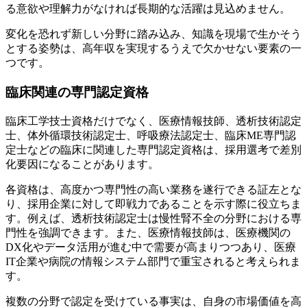
る意欲や理解力がなければ長期的な活躍は見込めません。
変化を恐れず新しい分野に踏み込み、知識を現場で生かそう
とする姿勢は、高年収を実現するうえで欠かせない要素の一
つです。
臨床関連の専門認定資格
臨床工学技士資格だけでなく、医療情報技師、透析技術認定
士、体外循環技術認定士、呼吸療法認定士、臨床ME専門認
定士などの臨床に関連した専門認定資格は、採用選考で差別
化要因になることがあります。
各資格は、高度かつ専門性の高い業務を遂行できる証左とな
り、採用企業に対して即戦力であることを示す際に役立ちま
す。例えば、透析技術認定士は慢性腎不全の分野における専
門性を強調できます。また、医療情報技師は、医療機関の
DX化やデータ活用が進む中で需要が高まりつつあり、医療
IT企業や病院の情報システム部門で重宝されると考えられま
す。
複数の分野で認定を受けている事実は、自身の市場価値を高