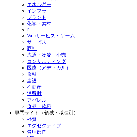
エネルギー
インフラ
プラント
化学・素材
IT
Webサービス・ゲーム
サービス
商社
流通・物流・小売
コンサルティング
医療（メディカル）
金融
建設
不動産
消費財
アパレル
食品・飲料
専門サイト（領域・職種別）
外資
エグゼクティブ
管理部門