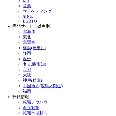
MR
営業
マーケティング
SDGs
LGBTQ+
専門サイト（拠点別）
北海道
東北
北関東
横浜(神奈川)
静岡
浜松
名古屋(愛知)
京都
大阪
神戸(兵庫)
中国地方(広島／岡山)
福岡
転職情報
転職ノウハウ
面接対策
転職市場動向