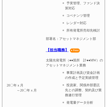
予実管理、ファンド決
算対応
コベナンツ管理
レンダー対応
所有発電所売却先検討
部署名：アセットマネジメント部
【担当職務】
太陽光発電所（●●箇所 計●●MW）の
アセットマネジメント業務
事業計画及び資金計画
の作成と予定実績管理
投資家、関係外部委託
20〇年ｘ月
先との調整、契約及び業
～20〇年ｘ月
務遂行管理
発電量データ分析