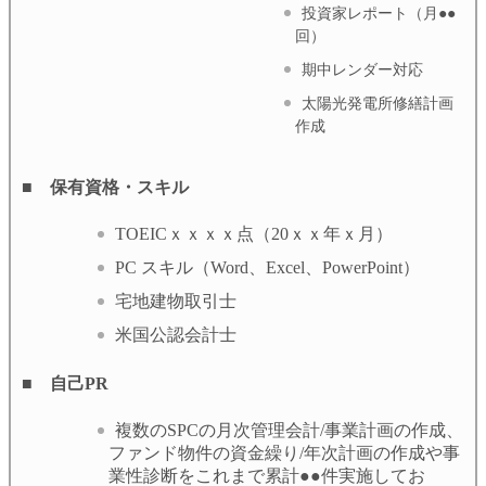
投資家レポート（月●●
回）
期中レンダー対応
太陽光発電所修繕計画
作成
■ 保有資格・スキル
TOEICｘｘｘｘ点（20ｘｘ年ｘ月）
PC スキル（Word、Excel、PowerPoint）
宅地建物取引士
米国公認会計士
■ 自己PR
複数のSPCの月次管理会計/事業計画の作成、
ファンド物件の資金繰り/年次計画の作成や事
業性診断をこれまで累計●●件実施してお