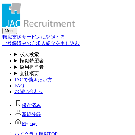
Skip
to
the
content
Menu
転職支援サービスに登録する
ご登録済みの方
求人紹介を申し込む
求人検索
転職希望者
採用担当者
会社概要
JACで働きたい方
FAQ
お問い合わせ
保存済み
新規登録
Mypage
ハイクラス転職TOP