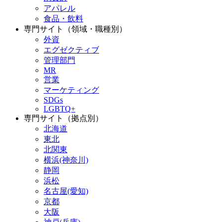
アパレル
食品・飲料
専門サイト（領域・職種別）
外資
エグゼクティブ
管理部門
MR
営業
マーケティング
SDGs
LGBTQ+
専門サイト（拠点別）
北海道
東北
北関東
横浜(神奈川)
静岡
浜松
名古屋(愛知)
京都
大阪