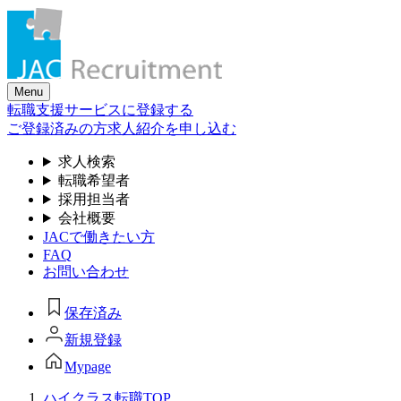
Skip
to
the
content
Menu
転職支援サービスに登録する
ご登録済みの方
求人紹介を申し込む
求人検索
転職希望者
採用担当者
会社概要
JACで働きたい方
FAQ
お問い合わせ
保存済み
新規登録
Mypage
ハイクラス転職TOP