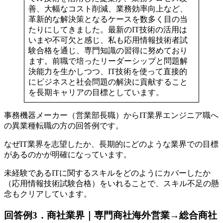
善、大幅なコスト削減、業務効率向上など、
革新的な解決策となるケースを数多く目の当
たりにしてきました。最新のIT技術の活用は
いまや不可欠と感じ、私も応用情報技術者試
験合格を通じ、専門知識の習得に努めており
ます。前職で培ったリーダーシップと問題解
決能力を生かしつつ、IT技術を使って直接的
にビジネスと社会問題の解決に貢献すること
を長期キャリアの目標としています。
事務機器メーカー（営業部長職）からIT業界エンジニア職へ
の異業種転職の方の回答例です。
なぜIT業界を志望したか、長期的にどのような業界での目標
があるのかが明確になっています。
未経験であるITに関するスキルをどのようにカバーしたか
（応用情報技術試験合格）をいれることで、スキル不足の懸
念もクリアしています。
回答例3
．
商社業界｜専門商社海外営業→総合商社