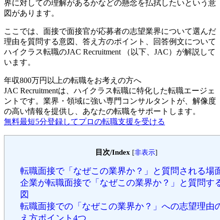
界に対しての理解があるかなどの懸念を払拭したいという意
図があります。
ここでは、面接で面接官が応募者の志望業界について選んだ
理由を質問する意図、答え方のポイント、回答例文について
ハイクラス転職のJAC Recruitment （以下、JAC）が解説して
います。
年収800万円以上の転職を
お考えの方へ
JAC Recruitmentは、ハイクラス転職に特化した転職エージェ
ントです。
業界・領域に強い専門コンサルタントが、解像度
の高い情報を提供し、あなたの転職をサポートします。
無料
最短5分
登録してプロの転職支援を受ける
目次/Index
[
非表示
]
転職面接で「なぜこの業界か？」と質問される場
企業が転職面接で「なぜこの業界か？」と質問す
図
転職面接での「なぜこの業界か？」への志望理由
え方ポイント4つ