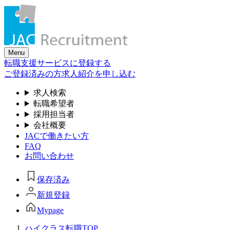
Skip
to
the
content
Menu
転職支援サービスに登録する
ご登録済みの方
求人紹介を申し込む
求人検索
転職希望者
採用担当者
会社概要
JACで働きたい方
FAQ
お問い合わせ
保存済み
新規登録
Mypage
ハイクラス転職TOP