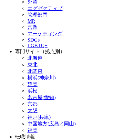
外資
エグゼクティブ
管理部門
MR
営業
マーケティング
SDGs
LGBTQ+
専門サイト（拠点別）
北海道
東北
北関東
横浜(神奈川)
静岡
浜松
名古屋(愛知)
京都
大阪
神戸(兵庫)
中国地方(広島／岡山)
福岡
転職情報