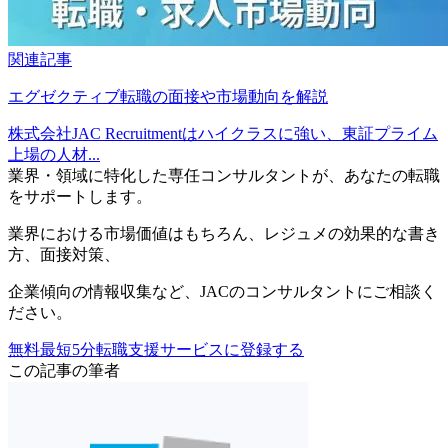
関連記事
エグゼクティブ転職の面接や市場動向を解説
株式会社JAC Recruitmentはハイクラスに強い、東証プライム
上場の人材...
業界・領域に特化した
専任コンサルタントが、
あなたの転職
をサポートします。
業界における市場価値
はもちろん、
レジュメの効果的な書き
方
、
面接対策
、
企業傾向の情報収集
など、
JACのコンサルタントにご相談く
ださい。
無料
最短5分
転職支援サービスに登録する
この記事の筆者