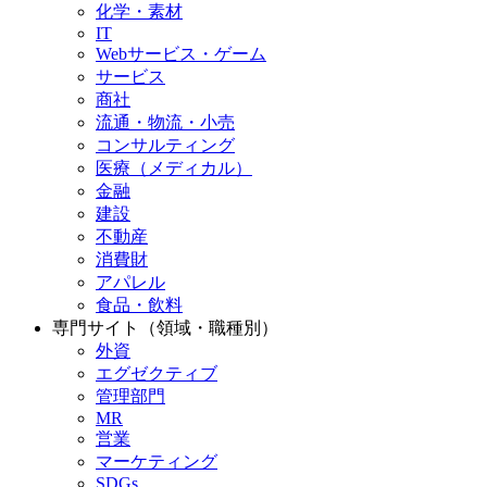
化学・素材
IT
Webサービス・ゲーム
サービス
商社
流通・物流・小売
コンサルティング
医療（メディカル）
金融
建設
不動産
消費財
アパレル
食品・飲料
専門サイト（領域・職種別）
外資
エグゼクティブ
管理部門
MR
営業
マーケティング
SDGs