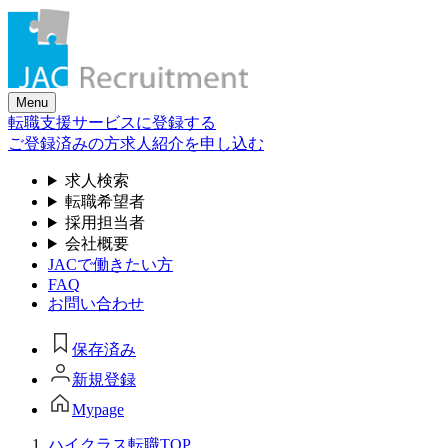
Skip
to
the
content
Menu
転職支援サービスに登録する
ご登録済みの方
求人紹介を申し込む
求人検索
転職希望者
採用担当者
会社概要
JACで働きたい方
FAQ
お問い合わせ
保存済み
新規登録
Mypage
ハイクラス転職TOP