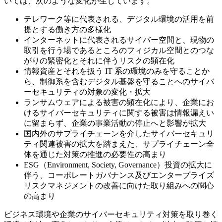
いては、次のような変化が生じています。
テレワーク等に代表される、デジタル環境の活用を前
提とする働き方の多様化
インターネットに代表されるサイバー空間と、現物の
取引を行う場であるところのフィジカル空間とのつな
がりの緊密化とそれに伴うリスクの顕在化
情報資産とそれを扱う IT 系の環境のみを守ることか
ら、制御系を含むデジタル基盤を守ることへのサイバ
ーセキュリティの対象の変化・拡大
ランサムウェアによる被害の顕在化により、企業にお
けるサイバーセキュリティに関する被害は情報漏えい
に留まらず、企業の事業活動の停止へと影響が拡大
国内外のサプライチェーンを介したサイバーセキュリ
ティ関連被害の拡大を踏まえた、サプライチェーン全
体を通じた対策の推進の必要性の高まり
ESG（Environment, Society, Governance）投資の拡大に
伴う、コーポレートガバナンス及びエンタープライズ
リスクマネジメントの改善に向けた取り組みへの関心
の高まり
ビジネス環境や企業のサイバーセキュリティ対策を取り巻く